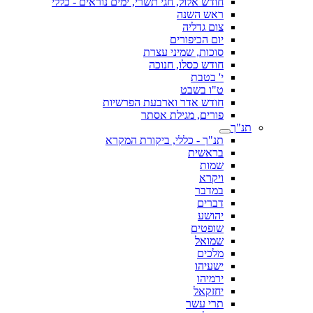
חודש אלול, חגי תשרי, ימים נוראים - כללי
ראש השנה
צום גדליה
יום הכיפורים
סוכות, שמיני עצרת
חודש כסלו, חנוכה
י' בטבת
ט"ו בשבט
חודש אדר וארבעת הפרשיות
פורים, מגילת אסתר
תנ"ך
תנ"ך - כללי, ביקורת המקרא
בראשית
שמות
ויקרא
במדבר
דברים
יהושע
שופטים
שמואל
מלכים
ישעיהו
ירמיהו
יחזקאל
תרי עשר