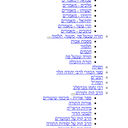
שמואל - מאמרים
מלכים - מאמרים
ישעיהו - מאמרים
ירמיהו - מאמרים
יחזקאל - מאמרים
תרי עשר - מאמרים
כתובים - מאמרים
תורה שבעל פה, משנה, תלמוד
מסכת אבות
תלמוד
חכמים
תורה שבעל פה
תורת הקבלה
תפילה
ספר הכוזרי לרבי יהודה הלוי
רמב"ם
רמח"ל
רבי נחמן מברסלב
הרב קוק ותורתו
ספר אורות - סיכומי שיעורים
אורות התורה
מידות הראי"ה
לנבוכי הדור
הרב קוק על המועדים
הרב קוק על יסודות התורה