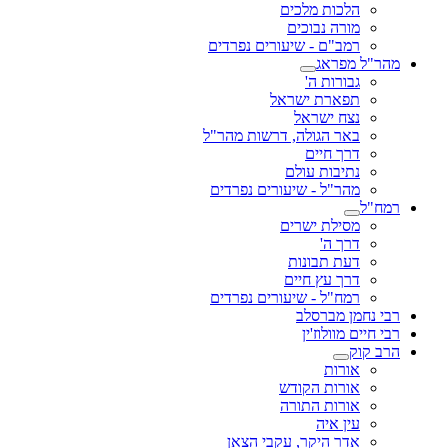
הלכות מלכים
מורה נבוכים
רמב"ם - שיעורים נפרדים
מהר"ל מפראג
גבורות ה'
תפארת ישראל
נצח ישראל
באר הגולה, דרשות מהר"ל
דרך חיים
נתיבות עולם
מהר"ל - שיעורים נפרדים
רמח"ל
מסילת ישרים
דרך ה'
דעת תבונות
דרך עץ חיים
רמח"ל - שיעורים נפרדים
רבי נחמן מברסלב
רבי חיים מוולוז'ין
הרב קוק
אורות
אורות הקודש
אורות התורה
עין איה
אדר היקר, עקבי הצאן