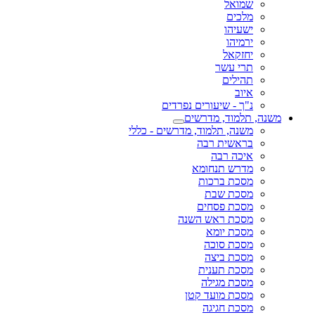
שמואל
מלכים
ישעיהו
ירמיהו
יחזקאל
תרי עשר
תהילים
איוב
נ"ך - שיעורים נפרדים
משנה, תלמוד, מדרשים
משנה, תלמוד, מדרשים - כללי
בראשית רבה
איכה רבה
מדרש תנחומא
מסכת ברכות
מסכת שבת
מסכת פסחים
מסכת ראש השנה
מסכת יומא
מסכת סוכה
מסכת ביצה
מסכת תענית
מסכת מגילה
מסכת מועד קטן
מסכת חגיגה