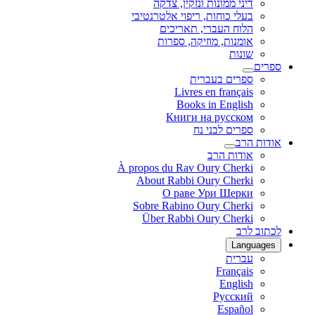
דיני ממונות ונזקין, צדקה
בעלי כוחות, ריפוי אלטרנטיבי
הלוח העברי, תאריכים
אומנות, מוזיקה, ספרות
שונות
ספרים
ספרים בעברית
Livres en français
Books in English
Книги на русском
ספרים לבני נח
אודות הרב
אודות הרב
À propos du Rav Oury Cherki
About Rabbi Oury Cherki
О раве Ури Шерки
Sobre Rabino Oury Cherki
Über Rabbi Oury Cherki
לכתוב לרב
Languages
עברית
Français
English
Русский
Español