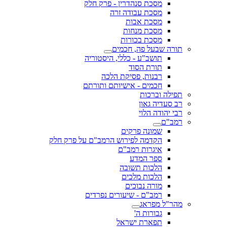
מסכת סנהדרין - פרק חלק
מסכת עבודה זרה
מסכת אבות
מסכת מנחות
מסכת בכורות
תורה שבעל פה, חכמים
תושב"ע - כללי, היסטוריה
תורת הסוד
רבנות, פסיקת הלכה
חכמים - אישיותם ותורתם
תפילה וברכות
רב סעדיה גאון
רבי יהודה הלוי
רמב"ם
שמונה פרקים
הקדמה לפירוש הרמב"ם על פרק חלק
איגרות רמב"ם
ספר המדע
הלכות תשובה
הלכות מלכים
מורה נבוכים
רמב"ם - שיעורים נפרדים
מהר"ל מפראג
גבורות ה'
תפארת ישראל