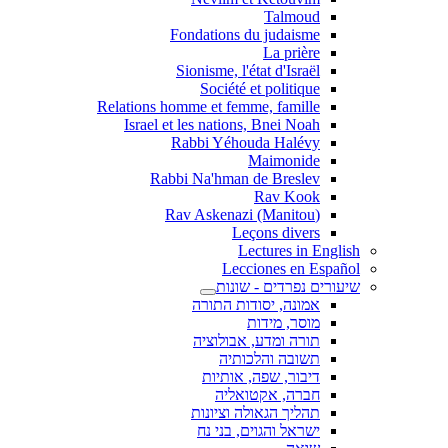
Talmoud
Fondations du judaisme
La prière
Sionisme, l'état d'Israël
Société et politique
Relations homme et femme, famille
Israel et les nations, Bnei Noah
Rabbi Yéhouda Halévy
Maimonide
Rabbi Na'hman de Breslev
Rav Kook
(Rav Askenazi (Manitou
Leçons divers
Lectures in English
Lecciones en Español
שיעורים נפרדים - שונות
אמונה, יסודות התורה
מוסר, מידות
תורה ומדע, אבולוציה
תשובה והלכותיה
דיבור, שפה, אותיות
חברה, אקטואליה
תהליך הגאולה וציונות
ישראל והגוים, בני נח