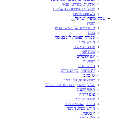
אומנות, ספורט, פנאי
שאלות ותשובות - הקלטות
נושאים שונים
שבת ומועדי ישראל
שבת
מועדי ישראל, ראש חודש
פסח
ספירת העומר, ל"ג בעומר
חודש אייר
יום העצמאות
פסח שני
יום ירושלים
שבועות
חודש תמוז
י"ז בתמוז, בין המצרים
ט' באב
שבת נחמו, ט"ו באב
אלול, תשרי, ימים נוראים - כללי
ראש השנה
צום גדליה
יום הכיפורים
סוכות, שמיני עצרת
חודש כסלו, חנוכה
י' בטבת
ט"ו בשבט