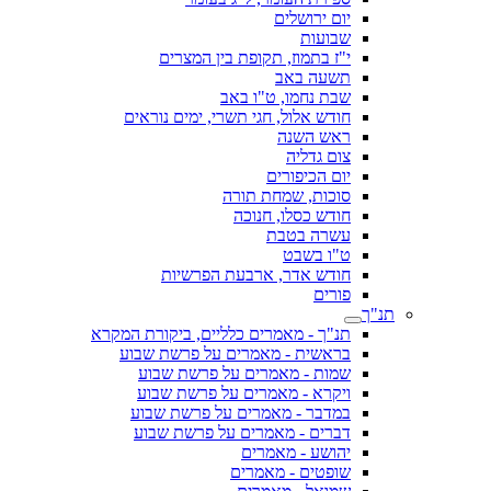
יום ירושלים
שבועות
י"ז בתמוז, תקופת בין המצרים
תשעה באב
שבת נחמו, ט"ו באב
חודש אלול, חגי תשרי, ימים נוראים
ראש השנה
צום גדליה
יום הכיפורים
סוכות, שמחת תורה
חודש כסלו, חנוכה
עשרה בטבת
ט"ו בשבט
חודש אדר, ארבעת הפרשיות
פורים
תנ"ך
תנ"ך - מאמרים כלליים, ביקורת המקרא
בראשית - מאמרים על פרשת שבוע
שמות - מאמרים על פרשת שבוע
ויקרא - מאמרים על פרשת שבוע
במדבר - מאמרים על פרשת שבוע
דברים - מאמרים על פרשת שבוע
יהושע - מאמרים
שופטים - מאמרים