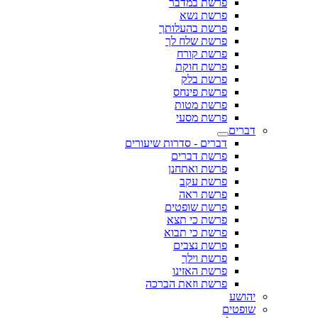
פרשת במדבר
פרשת נשא
פרשת בהעלותך
פרשת שלח לך
פרשת קורח
פרשת חוקת
פרשת בלק
פרשת פינחס
פרשת מטות
פרשת מסעי
דברים
דברים - סדרות שיעורים
פרשת דברים
פרשת ואתחנן
פרשת עקב
פרשת ראה
פרשת שופטים
פרשת כי תצא
פרשת כי תבוא
פרשת נצבים
פרשת וילך
פרשת האזינו
פרשת וזאת הברכה
יהושע
שופטים