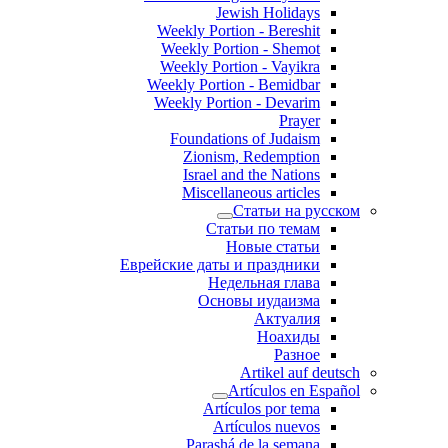
Jewish Holidays
Weekly Portion - Bereshit
Weekly Portion - Shemot
Weekly Portion - Vayikra
Weekly Portion - Bemidbar
Weekly Portion - Devarim
Prayer
Foundations of Judaism
Zionism, Redemption
Israel and the Nations
Miscellaneous articles
Статьи на русском
Статьи по темам
Новые статьи
Еврейские даты и праздники
Недельная глава
Основы иудаизма
Актуалия
Ноахиды
Разное
Artikel auf deutsch
Artículos en Español
Artículos por tema
Artículos nuevos
Parashá de la semana