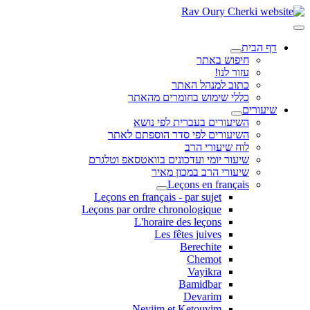
דף הבית
חיפוש באתר
עזור לנו!
כתוב למנהל האתר
כללי שימוש בחומרים מהאתר
שיעורים
השיעורים בעברית לפי נושא
השיעורים לפי סדר הוספתם לאתר
לוח שיעורי הרב
שיעור יומי ועדכונים בוואטסאפ וטלגרם
שיעורי הרב במכון מאיר
Leçons en français
Leçons en français - par sujet
Leçons par ordre chronologique
L'horaire des leçons
Les fêtes juives
Berechite
Chemot
Vayikra
Bamidbar
Devarim
Neviim et Ketouvim