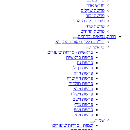
חודש אדר
פרשת שקלים
פרשת זכור
פורים, מגילת אסתר
פרשת פרה
פרשת החודש
תורה, נביאים וכתובים
תנ"ך - כללי, ביקורת המקרא
בראשית
בראשית - סדרות שיעורים
פרשת בראשית
פרשת נח
פרשת לך לך
פרשת וירא
פרשת חיי שרה
פרשת תולדות
פרשת ויצא
פרשת וישלח
פרשת וישב
פרשת מקץ
פרשת ויגש
פרשת ויחי
שמות
שמות - סדרות שיעורים