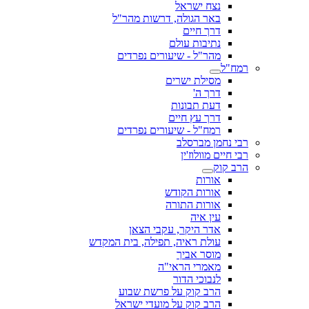
נצח ישראל
באר הגולה, דרשות מהר"ל
דרך חיים
נתיבות עולם
מהר"ל - שיעורים נפרדים
רמח"ל
מסילת ישרים
דרך ה'
דעת תבונות
דרך עץ חיים
רמח"ל - שיעורים נפרדים
רבי נחמן מברסלב
רבי חיים מוולוז'ין
הרב קוק
אורות
אורות הקודש
אורות התורה
עין איה
אדר היקר, עקבי הצאן
עולת ראיה, תפילה, בית המקדש
מוסר אביך
מאמרי הראי"ה
לנבוכי הדור
הרב קוק על פרשת שבוע
הרב קוק על מועדי ישראל