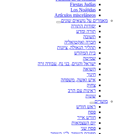
Fiestas Judías
Los Noájidas
Artículos misceláneos
מאמרים על נושאים שונים
יסודות התורה
תורה ומדע
תשובה
חברה ואקטואליה
תהליך הגאולה, ציונות
בית המקדש
שמיטה
ישראל והגוים, בני נח, עבודה זרה
השואה
חינוך
איש ואשה, משפחה
צחוק
ראינות עם הרב
שונות
מועדים
ראש חודש
פסח
חודש אייר
יום העצמאות
פסח שני
ספירת העומר, ל"ג בעומר