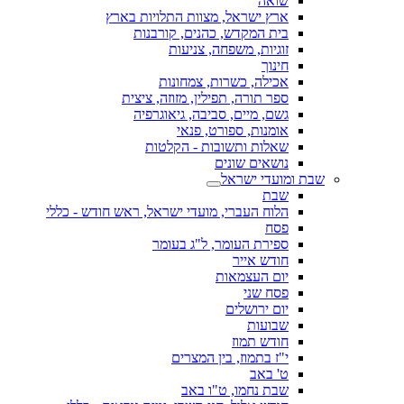
שואה
ארץ ישראל, מצוות התלויות בארץ
בית המקדש, כהנים, קורבנות
זוגיות, משפחה, צניעות
חינוך
אכילה, כשרות, צמחונות
ספר תורה, תפילין, מזוזה, ציצית
גשם, מיים, סביבה, גיאוגרפיה
אומנות, ספורט, פנאי
שאלות ותשובות - הקלטות
נושאים שונים
שבת ומועדי ישראל
שבת
הלוח העברי, מועדי ישראל, ראש חודש - כללי
פסח
ספירת העומר, ל"ג בעומר
חודש אייר
יום העצמאות
פסח שני
יום ירושלים
שבועות
חודש תמוז
י"ז בתמוז, בין המצרים
ט' באב
שבת נחמו, ט"ו באב