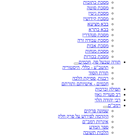
מסכת כתובות
מסכת סוטה
מסכת גיטין
מסכת קידושין
בבא מציעא
בבא בתרא
מסכת סנהדרין
מסכת עבודה זרה
מסכת אבות
מסכת מנחות
מסכת בכורות
תורה שבעל פה, חכמים
תושב"ע - כללי, היסטוריה
תורת הסוד
רבנות, פסיקת הלכה
חכמים - אישיותם ותורתם
תפילה וברכות
רב סעדיה גאון
רבי יהודה הלוי
רמב"ם
שמונה פרקים
הקדמה לפירוש על פרק חלק
איגרות רמב"ם
ספר המדע
הלכות תשובה