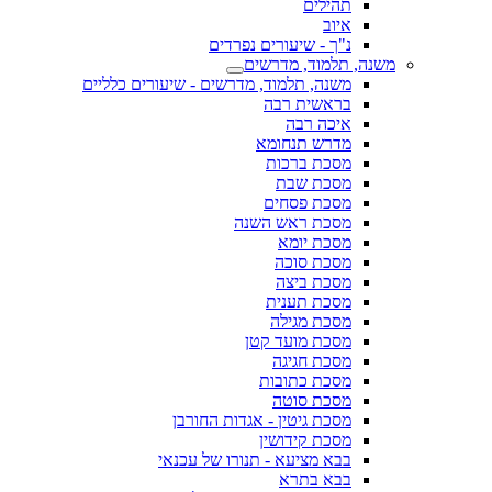
תהילים
איוב
נ"ך - שיעורים נפרדים
משנה, תלמוד, מדרשים
משנה, תלמוד, מדרשים - שיעורים כלליים
בראשית רבה
איכה רבה
מדרש תנחומא
מסכת ברכות
מסכת שבת
מסכת פסחים
מסכת ראש השנה
מסכת יומא
מסכת סוכה
מסכת ביצה
מסכת תענית
מסכת מגילה
מסכת מועד קטן
מסכת חגיגה
מסכת כתובות
מסכת סוטה
מסכת גיטין - אגדות החורבן
מסכת קידושין
בבא מציעא - תנורו של עכנאי
בבא בתרא