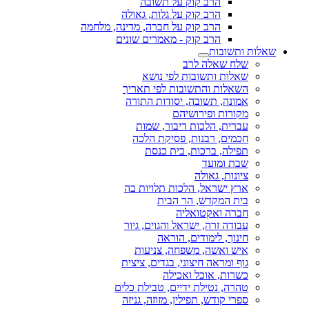
הרב קוק על תשובה
הרב קוק על גלות, גאולה
הרב קוק על חברה, מדינה, מלחמה
הרב קוק - מאמרים שונים
שאלות ותשובות
שלח שאלה לרב
שאלות ותשובות לפי נושא
השאלות והתשובות לפי תאריך
אמונה, תשובה, יסודות התורה
מקורות ופירושיהם
עברית, הלכות דיבור, שמות
חכמים, רבנות, פסיקת הלכה
תפילה, ברכות, בית כנסת
שבת ומועד
ציונות, גאולה
ארץ ישראל, הלכות תלויות בה
בית המקדש, הר הבית
חברה ואקטואליה
עבודה זרה, ישראל והגוים, גיור
חינוך, לימודים, הוראה
איש ואשה, משפחה, צניעות
גוף ומראה חיצוני, בגדים, ציצית
כשרות, אוכל ואכילה
טהרה, נטילת ידיים, טבילת כלים
ספרי קודש, תפילין, מזוזה, גניזה