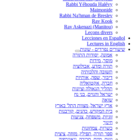
Rabbi Yéhouda Halévy
Maimonide
Rabbi Na'hman de Breslev
Rav Kook
(Rav Askenazi (Manitou
Leçons divers
Lecciones en Español
Lectures in English
שיעורים נפרדים - שונות
אמונה, יסודות התורה
מוסר, מידות
תורה ומדע, אבולוציה
תשובה והלכותיה
דיבור, שפה, אותיות
חברה, אקטואליה
תהליך הגאולה וציונות
ישראל והגוים, בני נח
שואה
ארץ ישראל, מצוות התל' בארץ
בית המקדש, כהנים, קורבנות
זוגיות, משפחה, צניעות
חינוך
כשרות, צמחונות
ספר תורה, תפילין, מזוזה, ציצית
גשם, מיים, סביבה, גיאוגרפיה