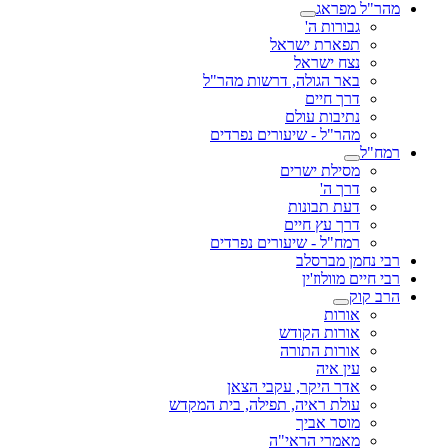
מהר"ל מפראג
גבורות ה'
תפארת ישראל
נצח ישראל
באר הגולה, דרשות מהר"ל
דרך חיים
נתיבות עולם
מהר"ל - שיעורים נפרדים
רמח"ל
מסילת ישרים
דרך ה'
דעת תבונות
דרך עץ חיים
רמח"ל - שיעורים נפרדים
רבי נחמן מברסלב
רבי חיים מוולוז'ין
הרב קוק
אורות
אורות הקודש
אורות התורה
עין איה
אדר היקר, עקבי הצאן
עולת ראיה, תפילה, בית המקדש
מוסר אביך
מאמרי הראי"ה