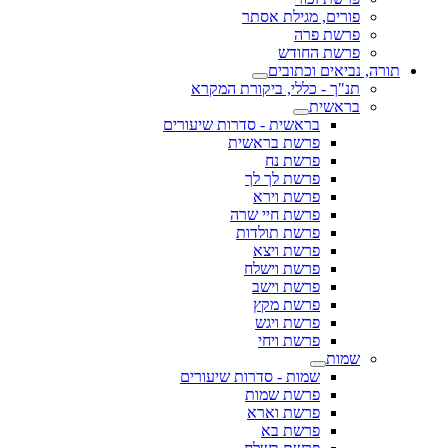
פורים, מגילת אסתר
פרשת פרה
פרשת החודש
תורה, נביאים וכתובים
תנ"ך - כללי, ביקורת המקרא
בראשית
בראשית - סדרות שיעורים
פרשת בראשית
פרשת נח
פרשת לך לך
פרשת וירא
פרשת חיי שרה
פרשת תולדות
פרשת ויצא
פרשת וישלח
פרשת וישב
פרשת מקץ
פרשת ויגש
פרשת ויחי
שמות
שמות - סדרות שיעורים
פרשת שמות
פרשת וארא
פרשת בא