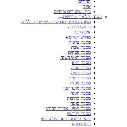
תהילים
איוב
נ"ך - שיעורים נפרדים
משנה, תלמוד, מדרשים
משנה, תלמוד, מדרשים - שיעורים כלליים
בראשית רבה
איכה רבה
מדרש תנחומא
מסכת ברכות
מסכת שבת
מסכת פסחים
מסכת ראש השנה
מסכת יומא
מסכת סוכה
מסכת ביצה
מסכת תענית
מסכת מגילה
מסכת מועד קטן
מסכת חגיגה
מסכת כתובות
מסכת סוטה
מסכת גיטין - אגדות החורבן
מסכת קידושין
בבא מציעא - תנורו של עכנאי
בבא בתרא