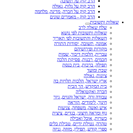
הרב קוק על תשובה
הרב קוק על גלות, גאולה
הרב קוק על חברה, מדינה, מלחמה
הרב קוק - מאמרים שונים
שאלות ותשובות
שלח שאלה לרב
שאלות ותשובות לפי נושא
השאלות והתשובות לפי תאריך
אמונה, תשובה, יסודות התורה
מקורות ופירושיהם
עברית, הלכות דיבור, שמות
חכמים, רבנות, פסיקת הלכה
תפילה, ברכות, בית כנסת
שבת ומועד
ציונות, גאולה
ארץ ישראל, הלכות תלויות בה
בית המקדש, הר הבית
חברה ואקטואליה
עבודה זרה, ישראל והגוים, גיור
חינוך, לימודים, הוראה
איש ואשה, משפחה, צניעות
גוף ומראה חיצוני, בגדים, ציצית
כשרות, אוכל ואכילה
טהרה, נטילת ידיים, טבילת כלים
ספרי קודש, תפילין, מזוזה, גניזה