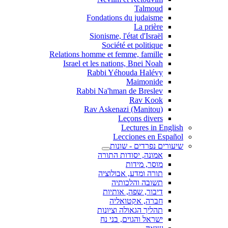
Talmoud
Fondations du judaisme
La prière
Sionisme, l'état d'Israël
Société et politique
Relations homme et femme, famille
Israel et les nations, Bnei Noah
Rabbi Yéhouda Halévy
Maimonide
Rabbi Na'hman de Breslev
Rav Kook
(Rav Askenazi (Manitou
Leçons divers
Lectures in English
Lecciones en Español
שיעורים נפרדים - שונות
אמונה, יסודות התורה
מוסר, מידות
תורה ומדע, אבולוציה
תשובה והלכותיה
דיבור, שפה, אותיות
חברה, אקטואליה
תהליך הגאולה וציונות
ישראל והגוים, בני נח