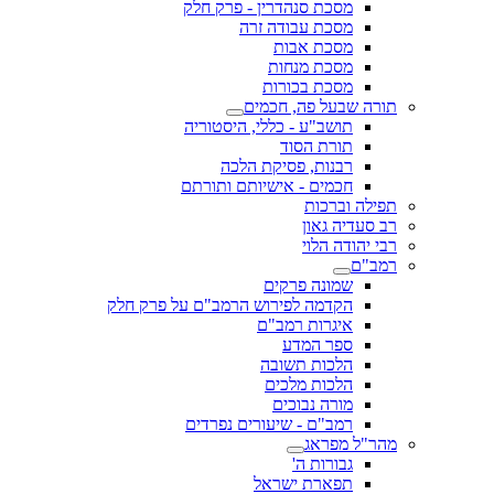
מסכת סנהדרין - פרק חלק
מסכת עבודה זרה
מסכת אבות
מסכת מנחות
מסכת בכורות
תורה שבעל פה, חכמים
תושב"ע - כללי, היסטוריה
תורת הסוד
רבנות, פסיקת הלכה
חכמים - אישיותם ותורתם
תפילה וברכות
רב סעדיה גאון
רבי יהודה הלוי
רמב"ם
שמונה פרקים
הקדמה לפירוש הרמב"ם על פרק חלק
איגרות רמב"ם
ספר המדע
הלכות תשובה
הלכות מלכים
מורה נבוכים
רמב"ם - שיעורים נפרדים
מהר"ל מפראג
גבורות ה'
תפארת ישראל