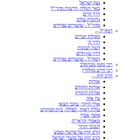
נצח ישראל
באר הגולה, דרשות מהר"ל
דרך חיים
נתיבות עולם
מהר"ל - שיעורים נפרדים
רמח"ל
מסילת ישרים
דרך ה'
דעת תבונות
דרך עץ חיים
רמח"ל - שיעורים נפרדים
רבי נחמן מברסלב
רבי חיים מוולוז'ין
הרב קוק
אורות
אורות הקודש
אורות התורה
עין איה
אדר היקר, עקבי הצאן
עולת ראיה, תפילה, בית המקדש
מוסר אביך
מאמרי הראי"ה
לנבוכי הדור
הרב קוק על פרשת שבוע
הרב קוק על מועדי ישראל