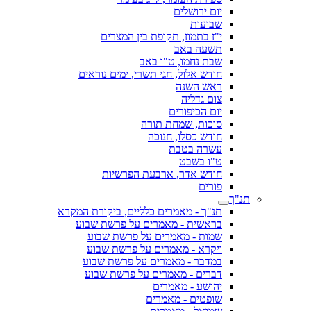
יום ירושלים
שבועות
י"ז בתמוז, תקופת בין המצרים
תשעה באב
שבת נחמו, ט"ו באב
חודש אלול, חגי תשרי, ימים נוראים
ראש השנה
צום גדליה
יום הכיפורים
סוכות, שמחת תורה
חודש כסלו, חנוכה
עשרה בטבת
ט"ו בשבט
חודש אדר, ארבעת הפרשיות
פורים
תנ"ך
תנ"ך - מאמרים כלליים, ביקורת המקרא
בראשית - מאמרים על פרשת שבוע
שמות - מאמרים על פרשת שבוע
ויקרא - מאמרים על פרשת שבוע
במדבר - מאמרים על פרשת שבוע
דברים - מאמרים על פרשת שבוע
יהושע - מאמרים
שופטים - מאמרים