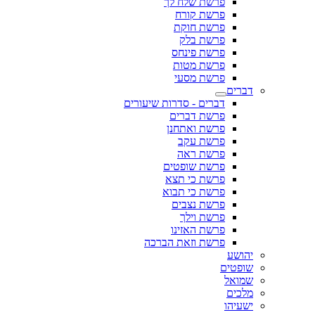
פרשת שלח לך
פרשת קורח
פרשת חוקת
פרשת בלק
פרשת פינחס
פרשת מטות
פרשת מסעי
דברים
דברים - סדרות שיעורים
פרשת דברים
פרשת ואתחנן
פרשת עקב
פרשת ראה
פרשת שופטים
פרשת כי תצא
פרשת כי תבוא
פרשת נצבים
פרשת וילך
פרשת האזינו
פרשת וזאת הברכה
יהושע
שופטים
שמואל
מלכים
ישעיהו