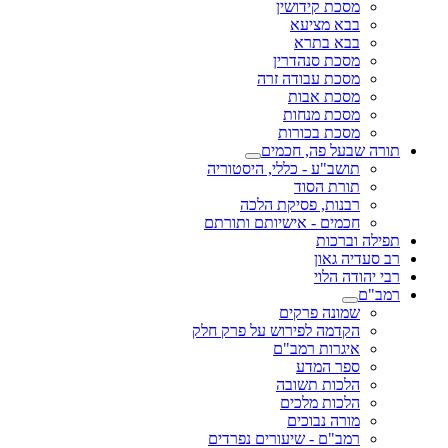
מסכת קידושין
בבא מציעא
בבא בתרא
מסכת סנהדרין
מסכת עבודה זרה
מסכת אבות
מסכת מנחות
מסכת בכורות
תורה שבעל פה, חכמים
תושב"ע - כללי, היסטוריה
תורת הסוד
רבנות, פסיקת הלכה
חכמים - אישיותם ותורתם
תפילה וברכות
רב סעדיה גאון
רבי יהודה הלוי
רמב"ם
שמונה פרקים
הקדמה לפירוש על פרק חלק
איגרות רמב"ם
ספר המדע
הלכות תשובה
הלכות מלכים
מורה נבוכים
רמב"ם - שיעורים נפרדים