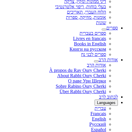
דיני ממונות ונזקין, צדקה
בעלי כוחות, ריפוי אלטרנטיבי
הלוח העברי, תאריכים
אומנות, מוזיקה, ספרות
שונות
ספרים
ספרים בעברית
Livres en français
Books in English
Книги на русском
ספרים לבני נח
אודות הרב
אודות הרב
À propos du Rav Oury Cherki
About Rabbi Oury Cherki
О раве Ури Шерки
Sobre Rabino Oury Cherki
Über Rabbi Oury Cherki
לכתוב לרב
Languages
עברית
Français
English
Русский
Español