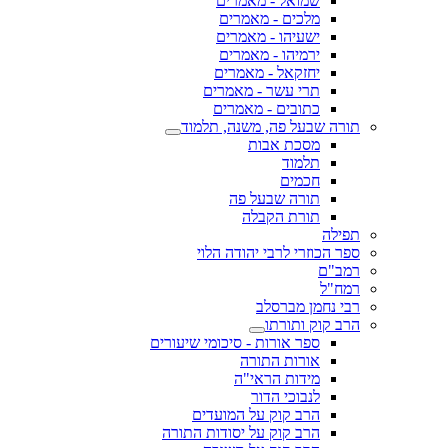
שמואל - מאמרים
מלכים - מאמרים
ישעיהו - מאמרים
ירמיהו - מאמרים
יחזקאל - מאמרים
תרי עשר - מאמרים
כתובים - מאמרים
תורה שבעל פה, משנה, תלמוד
מסכת אבות
תלמוד
חכמים
תורה שבעל פה
תורת הקבלה
תפילה
ספר הכוזרי לרבי יהודה הלוי
רמב"ם
רמח"ל
רבי נחמן מברסלב
הרב קוק ותורתו
ספר אורות - סיכומי שיעורים
אורות התורה
מידות הראי"ה
לנבוכי הדור
הרב קוק על המועדים
הרב קוק על יסודות התורה