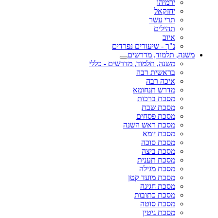
ירמיהו
יחזקאל
תרי עשר
תהילים
איוב
נ"ך - שיעורים נפרדים
משנה, תלמוד, מדרשים
משנה, תלמוד, מדרשים - כללי
בראשית רבה
איכה רבה
מדרש תנחומא
מסכת ברכות
מסכת שבת
מסכת פסחים
מסכת ראש השנה
מסכת יומא
מסכת סוכה
מסכת ביצה
מסכת תענית
מסכת מגילה
מסכת מועד קטן
מסכת חגיגה
מסכת כתובות
מסכת סוטה
מסכת גיטין