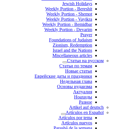
Jewish Holidays
Weekly Portion - Bereshit
Weekly Portion - Shemot
Weekly Portion - Vayikra
Weekly Portion - Bemidbar
Weekly Portion - Devarim
Prayer
Foundations of Judaism
Zionism, Redemption
Israel and the Nations
Miscellaneous articles
Статьи на русском
Статьи по темам
Новые статьи
Еврейские даты и праздники
Недельная глава
Основы иудаизма
Актуалия
Ноахиды
Разное
Artikel auf deutsch
Artículos en Español
Artículos por tema
Artículos nuevos
Parashá de la semana