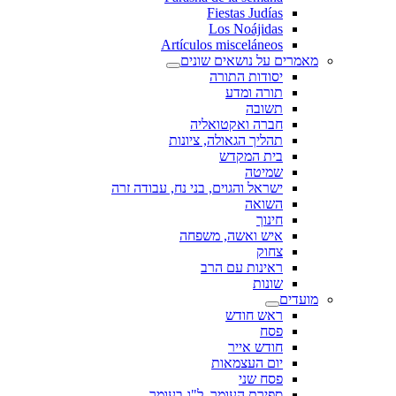
Fiestas Judías
Los Noájidas
Artículos misceláneos
מאמרים על נושאים שונים
יסודות התורה
תורה ומדע
תשובה
חברה ואקטואליה
תהליך הגאולה, ציונות
בית המקדש
שמיטה
ישראל והגוים, בני נח, עבודה זרה
השואה
חינוך
איש ואשה, משפחה
צחוק
ראינות עם הרב
שונות
מועדים
ראש חודש
פסח
חודש אייר
יום העצמאות
פסח שני
ספירת העומר, ל"ג בעומר