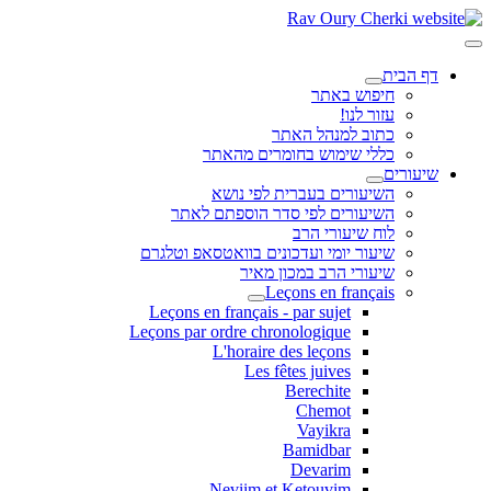
דף הבית
חיפוש באתר
עזור לנו!
כתוב למנהל האתר
כללי שימוש בחומרים מהאתר
שיעורים
השיעורים בעברית לפי נושא
השיעורים לפי סדר הוספתם לאתר
לוח שיעורי הרב
שיעור יומי ועדכונים בוואטסאפ וטלגרם
שיעורי הרב במכון מאיר
Leçons en français
Leçons en français - par sujet
Leçons par ordre chronologique
L'horaire des leçons
Les fêtes juives
Berechite
Chemot
Vayikra
Bamidbar
Devarim
Neviim et Ketouvim