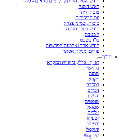
חודש אלול, חגי תשרי, ימים נוראים - כללי
ראש השנה
צום גדליה
יום הכיפורים
סוכות, שמיני עצרת
חודש כסלו, חנוכה
י' בטבת
ט"ו בשבט
חודש אדר וארבעת הפרשיות
פורים, מגילת אסתר
תנ"ך
תנ"ך - כללי, ביקורת המקרא
בראשית
שמות
ויקרא
במדבר
דברים
יהושע
שופטים
שמואל
מלכים
ישעיהו
ירמיהו
יחזקאל
תרי עשר