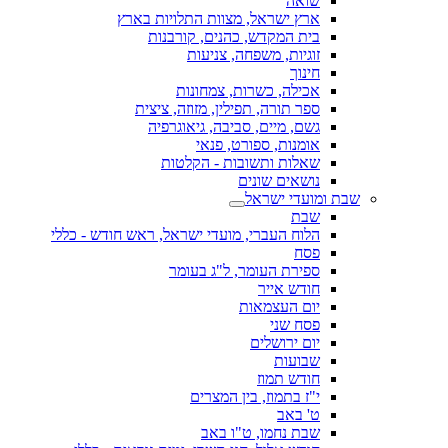
שואה
ארץ ישראל, מצוות התלויות בארץ
בית המקדש, כהנים, קורבנות
זוגיות, משפחה, צניעות
חינוך
אכילה, כשרות, צמחונות
ספר תורה, תפילין, מזוזה, ציצית
גשם, מיים, סביבה, גיאוגרפיה
אומנות, ספורט, פנאי
שאלות ותשובות - הקלטות
נושאים שונים
שבת ומועדי ישראל
שבת
הלוח העברי, מועדי ישראל, ראש חודש - כללי
פסח
ספירת העומר, ל"ג בעומר
חודש אייר
יום העצמאות
פסח שני
יום ירושלים
שבועות
חודש תמוז
י"ז בתמוז, בין המצרים
ט' באב
שבת נחמו, ט"ו באב