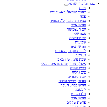
שבת ומועדי ישראל
שבת
מועדי ישראל, ראש חודש
פסח
ספירת העומר, ל"ג בעומר
חודש אייר
יום העצמאות
פסח שני
יום ירושלים
שבועות
חודש תמוז
י"ז בתמוז, בין המצרים
ט' באב
שבת נחמו, ט"ו באב
אלול, תשרי, ימים נוראים - כללי
ראש השנה
צום גדליה
יום הכיפורים
סוכות, שמיני עצרת
חודש כסלו, חנוכה
י' בטבת
ט"ו בשבט
חודש אדר
פרשת שקלים
פרשת זכור