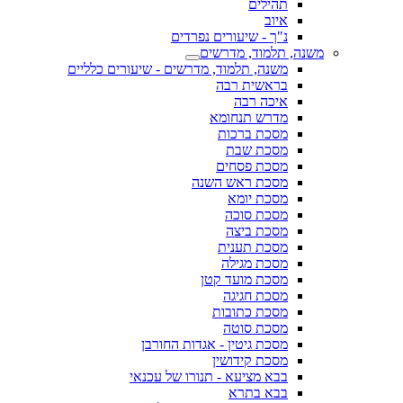
תהילים
איוב
נ"ך - שיעורים נפרדים
משנה, תלמוד, מדרשים
משנה, תלמוד, מדרשים - שיעורים כלליים
בראשית רבה
איכה רבה
מדרש תנחומא
מסכת ברכות
מסכת שבת
מסכת פסחים
מסכת ראש השנה
מסכת יומא
מסכת סוכה
מסכת ביצה
מסכת תענית
מסכת מגילה
מסכת מועד קטן
מסכת חגיגה
מסכת כתובות
מסכת סוטה
מסכת גיטין - אגדות החורבן
מסכת קידושין
בבא מציעא - תנורו של עכנאי
בבא בתרא