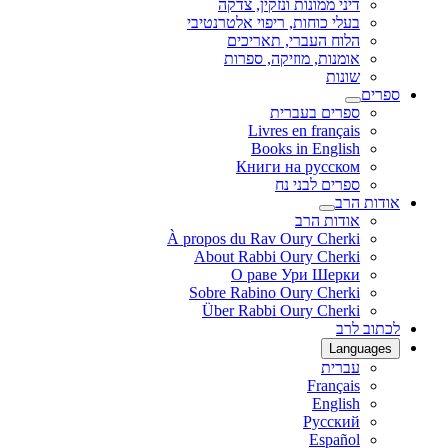
דיני ממונות ונזקין, צדקה
בעלי כוחות, ריפוי אלטרנטיבי
הלוח העברי, תאריכים
אומנות, מוזיקה, ספרות
שונות
ספרים
ספרים בעברית
Livres en français
Books in English
Книги на русском
ספרים לבני נח
אודות הרב
אודות הרב
À propos du Rav Oury Cherki
About Rabbi Oury Cherki
О раве Ури Шерки
Sobre Rabino Oury Cherki
Über Rabbi Oury Cherki
לכתוב לרב
Languages
עברית
Français
English
Русский
Español