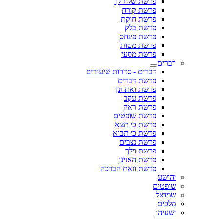
פרשת שלח לך
פרשת קורח
פרשת חוקת
פרשת בלק
פרשת פינחס
פרשת מטות
פרשת מסעי
דברים
דברים - סדרות שיעורים
פרשת דברים
פרשת ואתחנן
פרשת עקב
פרשת ראה
פרשת שופטים
פרשת כי תצא
פרשת כי תבוא
פרשת נצבים
פרשת וילך
פרשת האזינו
פרשת וזאת הברכה
יהושע
שופטים
שמואל
מלכים
ישעיהו