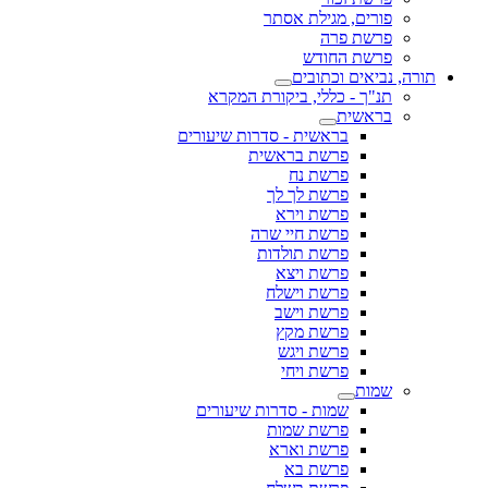
פורים, מגילת אסתר
פרשת פרה
פרשת החודש
תורה, נביאים וכתובים
תנ"ך - כללי, ביקורת המקרא
בראשית
בראשית - סדרות שיעורים
פרשת בראשית
פרשת נח
פרשת לך לך
פרשת וירא
פרשת חיי שרה
פרשת תולדות
פרשת ויצא
פרשת וישלח
פרשת וישב
פרשת מקץ
פרשת ויגש
פרשת ויחי
שמות
שמות - סדרות שיעורים
פרשת שמות
פרשת וארא
פרשת בא