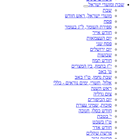
שבת ומועדי ישראל
שבת
מועדי ישראל, ראש חודש
פסח
ספירת העומר, ל"ג בעומר
חודש אייר
יום העצמאות
פסח שני
יום ירושלים
שבועות
חודש תמוז
י"ז בתמוז, בין המצרים
ט' באב
שבת נחמו, ט"ו באב
אלול, תשרי, ימים נוראים - כללי
ראש השנה
צום גדליה
יום הכיפורים
סוכות, שמיני עצרת
חודש כסלו, חנוכה
י' בטבת
ט"ו בשבט
חודש אדר
פרשת שקלים
פרשת זכור