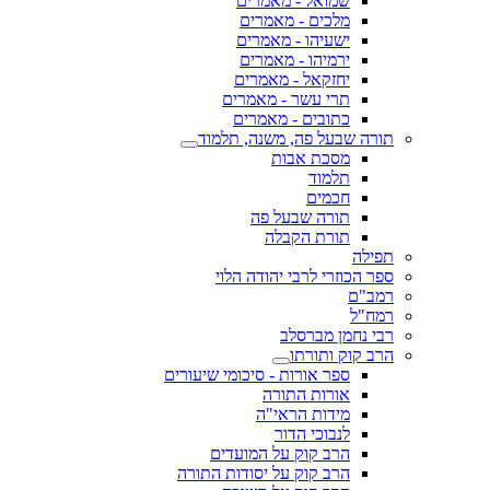
שמואל - מאמרים
מלכים - מאמרים
ישעיהו - מאמרים
ירמיהו - מאמרים
יחזקאל - מאמרים
תרי עשר - מאמרים
כתובים - מאמרים
תורה שבעל פה, משנה, תלמוד
מסכת אבות
תלמוד
חכמים
תורה שבעל פה
תורת הקבלה
תפילה
ספר הכוזרי לרבי יהודה הלוי
רמב"ם
רמח"ל
רבי נחמן מברסלב
הרב קוק ותורתו
ספר אורות - סיכומי שיעורים
אורות התורה
מידות הראי"ה
לנבוכי הדור
הרב קוק על המועדים
הרב קוק על יסודות התורה