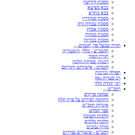
מסכת קידושין
בבא מציעא
בבא בתרא
מסכת סנהדרין
מסכת עבודה זרה
מסכת אבות
מסכת מנחות
מסכת בכורות
תורה שבעל פה, חכמים
תושב"ע - כללי, היסטוריה
תורת הסוד
רבנות, פסיקת הלכה
חכמים - אישיותם ותורתם
תפילה וברכות
רב סעדיה גאון
רבי יהודה הלוי
רמב"ם
שמונה פרקים
הקדמה לפירוש על פרק חלק
איגרות רמב"ם
ספר המדע
הלכות תשובה
הלכות מלכים
מורה נבוכים
רמב"ם - שיעורים נפרדים