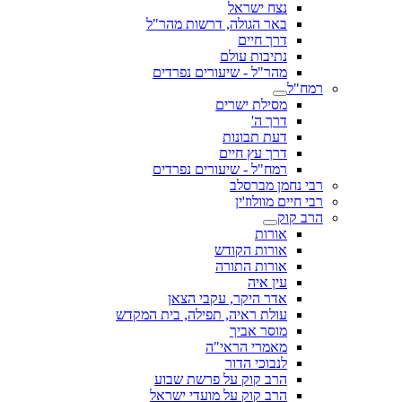
נצח ישראל
באר הגולה, דרשות מהר"ל
דרך חיים
נתיבות עולם
מהר"ל - שיעורים נפרדים
רמח"ל
מסילת ישרים
דרך ה'
דעת תבונות
דרך עץ חיים
רמח"ל - שיעורים נפרדים
רבי נחמן מברסלב
רבי חיים מוולוז'ין
הרב קוק
אורות
אורות הקודש
אורות התורה
עין איה
אדר היקר, עקבי הצאן
עולת ראיה, תפילה, בית המקדש
מוסר אביך
מאמרי הראי"ה
לנבוכי הדור
הרב קוק על פרשת שבוע
הרב קוק על מועדי ישראל