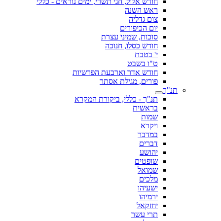
חודש אלול, חגי תשרי, ימים נוראים - כללי
ראש השנה
צום גדליה
יום הכיפורים
סוכות, שמיני עצרת
חודש כסלו, חנוכה
י' בטבת
ט"ו בשבט
חודש אדר וארבעת הפרשיות
פורים, מגילת אסתר
תנ"ך
תנ"ך - כללי, ביקורת המקרא
בראשית
שמות
ויקרא
במדבר
דברים
יהושע
שופטים
שמואל
מלכים
ישעיהו
ירמיהו
יחזקאל
תרי עשר