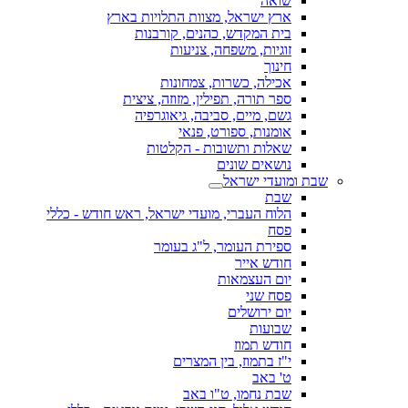
שואה
ארץ ישראל, מצוות התלויות בארץ
בית המקדש, כהנים, קורבנות
זוגיות, משפחה, צניעות
חינוך
אכילה, כשרות, צמחונות
ספר תורה, תפילין, מזוזה, ציצית
גשם, מיים, סביבה, גיאוגרפיה
אומנות, ספורט, פנאי
שאלות ותשובות - הקלטות
נושאים שונים
שבת ומועדי ישראל
שבת
הלוח העברי, מועדי ישראל, ראש חודש - כללי
פסח
ספירת העומר, ל"ג בעומר
חודש אייר
יום העצמאות
פסח שני
יום ירושלים
שבועות
חודש תמוז
י"ז בתמוז, בין המצרים
ט' באב
שבת נחמו, ט"ו באב