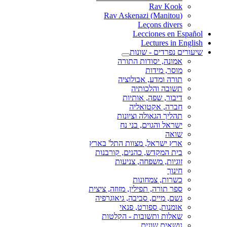
Rav Kook
(Rav Askenazi (Manitou
Leçons divers
Lecciones en Español
Lectures in English
שיעורים נפרדים - שונות
אמונה, יסודות התורה
מוסר, מידות
תורה ומדע, אבולוציה
תשובה והלכותיה
דיבור, שפה, אותיות
חברה, אקטואליה
תהליך הגאולה וציונות
ישראל והגוים, בני נח
שואה
ארץ ישראל, מצוות התל' בארץ
בית המקדש, כהנים, קורבנות
זוגיות, משפחה, צניעות
חינוך
כשרות, צמחונות
ספר תורה, תפילין, מזוזה, ציצית
גשם, מיים, סביבה, גיאוגרפיה
אומנות, ספורט, פנאי
שאלות ותשובות - הקלטות
נושאים שונים