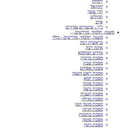
ירמיהו
יחזקאל
תרי עשר
תהילים
איוב
נ"ך - שיעורים נפרדים
משנה, תלמוד, מדרשים
משנה, תלמוד, מדרשים - כללי
בראשית רבה
איכה רבה
מדרש תנחומא
מסכת ברכות
מסכת שבת
מסכת פסחים
מסכת ראש השנה
מסכת יומא
מסכת סוכה
מסכת ביצה
מסכת תענית
מסכת מגילה
מסכת מועד קטן
מסכת חגיגה
מסכת כתובות
מסכת סוטה
מסכת גיטין