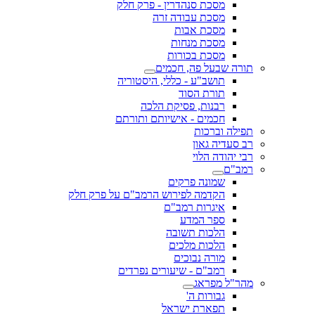
מסכת סנהדרין - פרק חלק
מסכת עבודה זרה
מסכת אבות
מסכת מנחות
מסכת בכורות
תורה שבעל פה, חכמים
תושב"ע - כללי, היסטוריה
תורת הסוד
רבנות, פסיקת הלכה
חכמים - אישיותם ותורתם
תפילה וברכות
רב סעדיה גאון
רבי יהודה הלוי
רמב"ם
שמונה פרקים
הקדמה לפירוש הרמב"ם על פרק חלק
איגרות רמב"ם
ספר המדע
הלכות תשובה
הלכות מלכים
מורה נבוכים
רמב"ם - שיעורים נפרדים
מהר"ל מפראג
גבורות ה'
תפארת ישראל