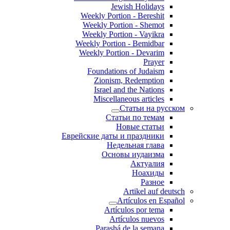
Jewish Holidays
Weekly Portion - Bereshit
Weekly Portion - Shemot
Weekly Portion - Vayikra
Weekly Portion - Bemidbar
Weekly Portion - Devarim
Prayer
Foundations of Judaism
Zionism, Redemption
Israel and the Nations
Miscellaneous articles
Статьи на русском
Статьи по темам
Новые статьи
Еврейские даты и праздники
Недельная глава
Основы иудаизма
Актуалия
Ноахиды
Разное
Artikel auf deutsch
Artículos en Español
Artículos por tema
Artículos nuevos
Parashá de la semana