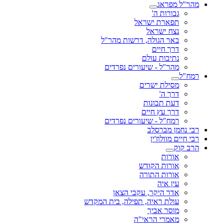
מהר"ל מפראג
גבורות ה'
תפארת ישראל
נצח ישראל
באר הגולה, דרשות מהר"ל
דרך חיים
נתיבות עולם
מהר"ל - שיעורים נפרדים
רמח"ל
מסילת ישרים
דרך ה'
דעת תבונות
דרך עץ חיים
רמח"ל - שיעורים נפרדים
רבי נחמן מברסלב
רבי חיים מוולוז'ין
הרב קוק
אורות
אורות הקודש
אורות התורה
עין איה
אדר היקר, עקבי הצאן
עולת ראיה, תפילה, בית המקדש
מוסר אביך
מאמרי הראי"ה