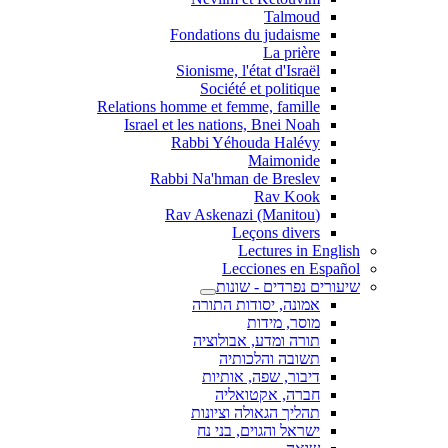
Talmoud
Fondations du judaisme
La prière
Sionisme, l'état d'Israël
Société et politique
Relations homme et femme, famille
Israel et les nations, Bnei Noah
Rabbi Yéhouda Halévy
Maimonide
Rabbi Na'hman de Breslev
Rav Kook
(Rav Askenazi (Manitou
Leçons divers
Lectures in English
Lecciones en Español
שיעורים נפרדים - שונות
אמונה, יסודות התורה
מוסר, מידות
תורה ומדע, אבולוציה
תשובה והלכותיה
דיבור, שפה, אותיות
חברה, אקטואליה
תהליך הגאולה וציונות
ישראל והגוים, בני נח