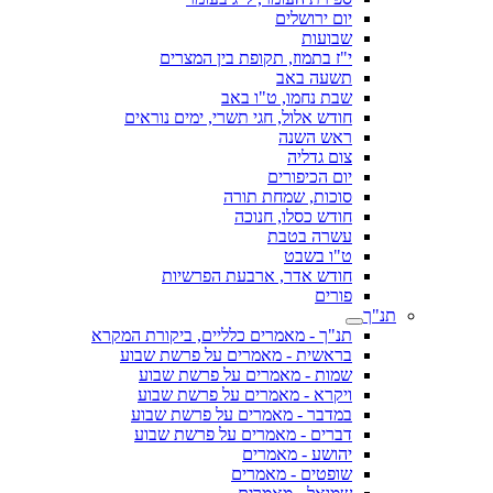
יום ירושלים
שבועות
י"ז בתמוז, תקופת בין המצרים
תשעה באב
שבת נחמו, ט"ו באב
חודש אלול, חגי תשרי, ימים נוראים
ראש השנה
צום גדליה
יום הכיפורים
סוכות, שמחת תורה
חודש כסלו, חנוכה
עשרה בטבת
ט"ו בשבט
חודש אדר, ארבעת הפרשיות
פורים
תנ"ך
תנ"ך - מאמרים כלליים, ביקורת המקרא
בראשית - מאמרים על פרשת שבוע
שמות - מאמרים על פרשת שבוע
ויקרא - מאמרים על פרשת שבוע
במדבר - מאמרים על פרשת שבוע
דברים - מאמרים על פרשת שבוע
יהושע - מאמרים
שופטים - מאמרים