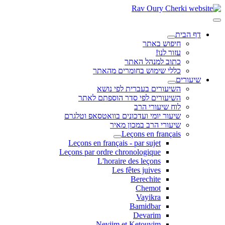
דף הבית
חיפוש באתר
עזור לנו!
כתוב למנהל האתר
כללי שימוש בחומרים מהאתר
שיעורים
השיעורים בעברית לפי נושא
השיעורים לפי סדר הוספתם לאתר
לוח שיעורי הרב
שיעור יומי ועדכונים בוואטסאפ וטלגרם
שיעורי הרב במכון מאיר
Leçons en français
Leçons en français - par sujet
Leçons par ordre chronologique
L'horaire des leçons
Les fêtes juives
Berechite
Chemot
Vayikra
Bamidbar
Devarim
Neviim et Ketouvim