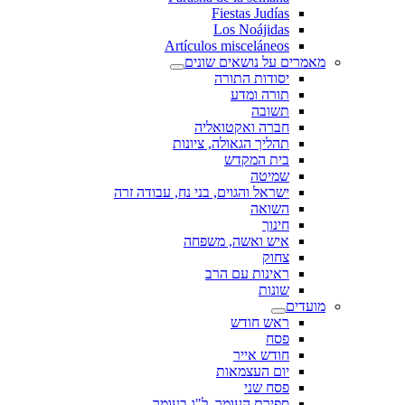
Fiestas Judías
Los Noájidas
Artículos misceláneos
מאמרים על נושאים שונים
יסודות התורה
תורה ומדע
תשובה
חברה ואקטואליה
תהליך הגאולה, ציונות
בית המקדש
שמיטה
ישראל והגוים, בני נח, עבודה זרה
השואה
חינוך
איש ואשה, משפחה
צחוק
ראינות עם הרב
שונות
מועדים
ראש חודש
פסח
חודש אייר
יום העצמאות
פסח שני
ספירת העומר, ל"ג בעומר