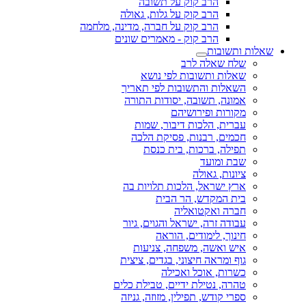
הרב קוק על תשובה
הרב קוק על גלות, גאולה
הרב קוק על חברה, מדינה, מלחמה
הרב קוק - מאמרים שונים
שאלות ותשובות
שלח שאלה לרב
שאלות ותשובות לפי נושא
השאלות והתשובות לפי תאריך
אמונה, תשובה, יסודות התורה
מקורות ופירושיהם
עברית, הלכות דיבור, שמות
חכמים, רבנות, פסיקת הלכה
תפילה, ברכות, בית כנסת
שבת ומועד
ציונות, גאולה
ארץ ישראל, הלכות תלויות בה
בית המקדש, הר הבית
חברה ואקטואליה
עבודה זרה, ישראל והגוים, גיור
חינוך, לימודים, הוראה
איש ואשה, משפחה, צניעות
גוף ומראה חיצוני, בגדים, ציצית
כשרות, אוכל ואכילה
טהרה, נטילת ידיים, טבילת כלים
ספרי קודש, תפילין, מזוזה, גניזה