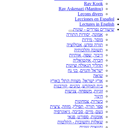
Rav Kook
(Rav Askenazi (Manitou
Leçons divers
Lecciones en Español
Lectures in English
שיעורים נפרדים - שונות
אמונה, יסודות התורה
מוסר, מידות
תורה ומדע, אבולוציה
תשובה והלכותיה
דיבור, שפה, אותיות
חברה, אקטואליה
תהליך הגאולה וציונות
ישראל והגוים, בני נח
שואה
ארץ ישראל, מצוות התל' בארץ
בית המקדש, כהנים, קורבנות
זוגיות, משפחה, צניעות
חינוך
כשרות, צמחונות
ספר תורה, תפילין, מזוזה, ציצית
גשם, מיים, סביבה, גיאוגרפיה
אומנות, ספורט, פנאי
שאלות ותשובות - הקלטות
נושאים שונים