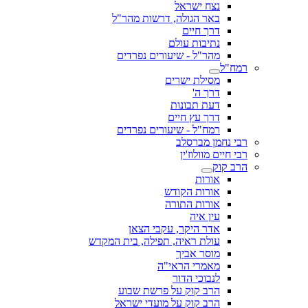
נצח ישראל
באר הגולה, דרשות מהר"ל
דרך חיים
נתיבות עולם
מהר"ל - שיעורים נפרדים
רמח"ל
מסילת ישרים
דרך ה'
דעת תבונות
דרך עץ חיים
רמח"ל - שיעורים נפרדים
רבי נחמן מברסלב
רבי חיים מוולוז'ין
הרב קוק
אורות
אורות הקודש
אורות התורה
עין איה
אדר היקר, עקבי הצאן
עולת ראיה, תפילה, בית המקדש
מוסר אביך
מאמרי הראי"ה
לנבוכי הדור
הרב קוק על פרשת שבוע
הרב קוק על מועדי ישראל