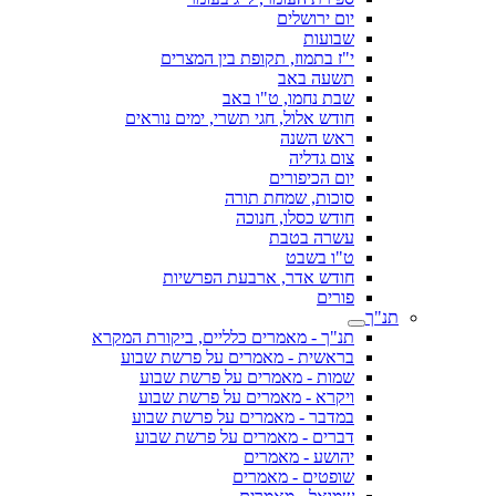
יום ירושלים
שבועות
י"ז בתמוז, תקופת בין המצרים
תשעה באב
שבת נחמו, ט"ו באב
חודש אלול, חגי תשרי, ימים נוראים
ראש השנה
צום גדליה
יום הכיפורים
סוכות, שמחת תורה
חודש כסלו, חנוכה
עשרה בטבת
ט"ו בשבט
חודש אדר, ארבעת הפרשיות
פורים
תנ"ך
תנ"ך - מאמרים כלליים, ביקורת המקרא
בראשית - מאמרים על פרשת שבוע
שמות - מאמרים על פרשת שבוע
ויקרא - מאמרים על פרשת שבוע
במדבר - מאמרים על פרשת שבוע
דברים - מאמרים על פרשת שבוע
יהושע - מאמרים
שופטים - מאמרים