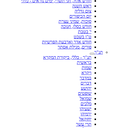
חודש אלול, חגי תשרי, ימים נוראים - כללי
ראש השנה
צום גדליה
יום הכיפורים
סוכות, שמיני עצרת
חודש כסלו, חנוכה
י' בטבת
ט"ו בשבט
חודש אדר וארבעת הפרשיות
פורים, מגילת אסתר
תנ"ך
תנ"ך - כללי, ביקורת המקרא
בראשית
שמות
ויקרא
במדבר
דברים
יהושע
שופטים
שמואל
מלכים
ישעיהו
ירמיהו
יחזקאל
תרי עשר