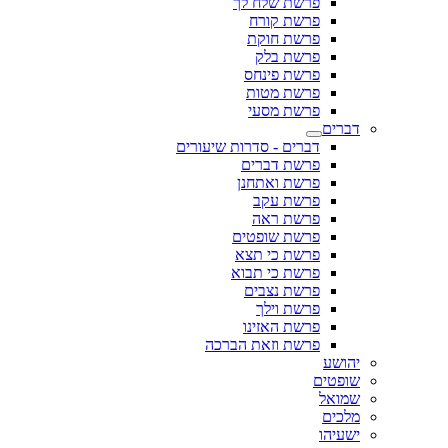
פרשת שלח לך
פרשת קורח
פרשת חוקת
פרשת בלק
פרשת פינחס
פרשת מטות
פרשת מסעי
דברים
דברים - סדרות שיעורים
פרשת דברים
פרשת ואתחנן
פרשת עקב
פרשת ראה
פרשת שופטים
פרשת כי תצא
פרשת כי תבוא
פרשת נצבים
פרשת וילך
פרשת האזינו
פרשת וזאת הברכה
יהושע
שופטים
שמואל
מלכים
ישעיהו