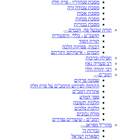
מסכת סנהדרין - פרק חלק
מסכת עבודה זרה
מסכת אבות
מסכת מנחות
מסכת בכורות
תורה שבעל פה, חכמים
תושב"ע - כללי, היסטוריה
תורת הסוד
רבנות, פסיקת הלכה
חכמים - אישיותם ותורתם
תפילה וברכות
רב סעדיה גאון
רבי יהודה הלוי
רמב"ם
שמונה פרקים
הקדמה לפירוש הרמב"ם על פרק חלק
איגרות רמב"ם
ספר המדע
הלכות תשובה
הלכות מלכים
מורה נבוכים
רמב"ם - שיעורים נפרדים
מהר"ל מפראג
גבורות ה'
תפארת ישראל