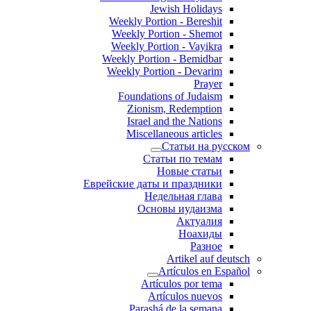
Jewish Holidays
Weekly Portion - Bereshit
Weekly Portion - Shemot
Weekly Portion - Vayikra
Weekly Portion - Bemidbar
Weekly Portion - Devarim
Prayer
Foundations of Judaism
Zionism, Redemption
Israel and the Nations
Miscellaneous articles
Статьи на русском
Статьи по темам
Новые статьи
Еврейские даты и праздники
Недельная глава
Основы иудаизма
Актуалия
Ноахиды
Разное
Artikel auf deutsch
Artículos en Español
Artículos por tema
Artículos nuevos
Parashá de la semana