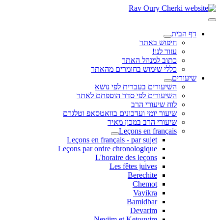
דף הבית
חיפוש באתר
עזור לנו!
כתוב למנהל האתר
כללי שימוש בחומרים מהאתר
שיעורים
השיעורים בעברית לפי נושא
השיעורים לפי סדר הוספתם לאתר
לוח שיעורי הרב
שיעור יומי ועדכונים בוואטסאפ וטלגרם
שיעורי הרב במכון מאיר
Leçons en français
Leçons en français - par sujet
Leçons par ordre chronologique
L'horaire des leçons
Les fêtes juives
Berechite
Chemot
Vayikra
Bamidbar
Devarim
Neviim et Ketouvim