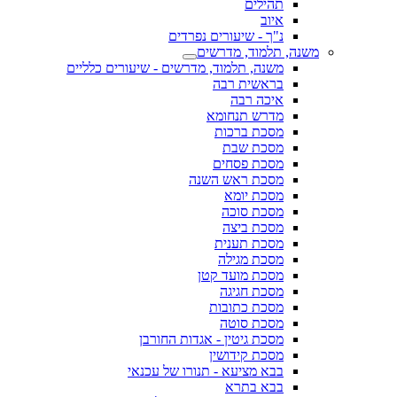
תהילים
איוב
נ"ך - שיעורים נפרדים
משנה, תלמוד, מדרשים
משנה, תלמוד, מדרשים - שיעורים כלליים
בראשית רבה
איכה רבה
מדרש תנחומא
מסכת ברכות
מסכת שבת
מסכת פסחים
מסכת ראש השנה
מסכת יומא
מסכת סוכה
מסכת ביצה
מסכת תענית
מסכת מגילה
מסכת מועד קטן
מסכת חגיגה
מסכת כתובות
מסכת סוטה
מסכת גיטין - אגדות החורבן
מסכת קידושין
בבא מציעא - תנורו של עכנאי
בבא בתרא