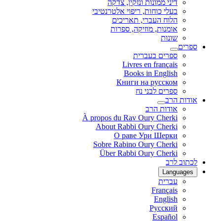
דיני ממונות ונזקין, צדקה
בעלי כוחות, ריפוי אלטרנטיבי
הלוח העברי, תאריכים
אומנות, מוזיקה, ספרות
שונות
ספרים
ספרים בעברית
Livres en français
Books in English
Книги на русском
ספרים לבני נח
אודות הרב
אודות הרב
À propos du Rav Oury Cherki
About Rabbi Oury Cherki
О раве Ури Шерки
Sobre Rabino Oury Cherki
Über Rabbi Oury Cherki
לכתוב לרב
Languages
עברית
Français
English
Русский
Español