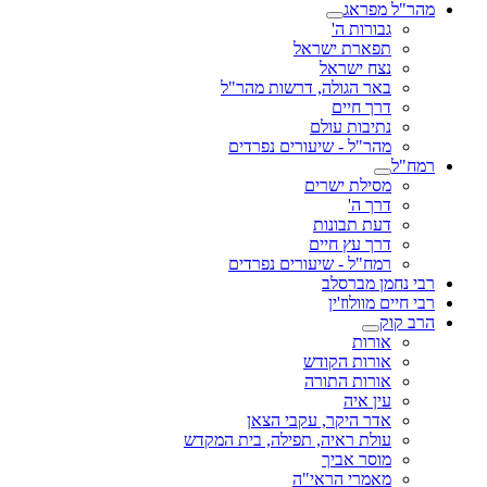
מהר"ל מפראג
גבורות ה'
תפארת ישראל
נצח ישראל
באר הגולה, דרשות מהר"ל
דרך חיים
נתיבות עולם
מהר"ל - שיעורים נפרדים
רמח"ל
מסילת ישרים
דרך ה'
דעת תבונות
דרך עץ חיים
רמח"ל - שיעורים נפרדים
רבי נחמן מברסלב
רבי חיים מוולוז'ין
הרב קוק
אורות
אורות הקודש
אורות התורה
עין איה
אדר היקר, עקבי הצאן
עולת ראיה, תפילה, בית המקדש
מוסר אביך
מאמרי הראי"ה