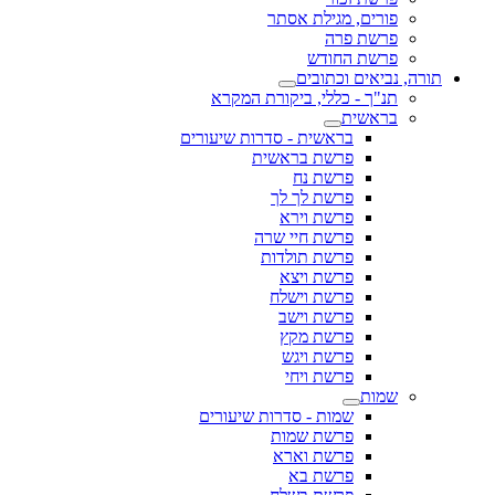
פורים, מגילת אסתר
פרשת פרה
פרשת החודש
תורה, נביאים וכתובים
תנ"ך - כללי, ביקורת המקרא
בראשית
בראשית - סדרות שיעורים
פרשת בראשית
פרשת נח
פרשת לך לך
פרשת וירא
פרשת חיי שרה
פרשת תולדות
פרשת ויצא
פרשת וישלח
פרשת וישב
פרשת מקץ
פרשת ויגש
פרשת ויחי
שמות
שמות - סדרות שיעורים
פרשת שמות
פרשת וארא
פרשת בא