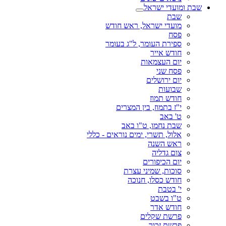
שבת ומועדי ישראל
שבת
מועדי ישראל, ראש חודש
פסח
ספירת העומר, ל"ג בעומר
חודש אייר
יום העצמאות
פסח שני
יום ירושלים
שבועות
חודש תמוז
י"ז בתמוז, בין המצרים
ט' באב
שבת נחמו, ט"ו באב
אלול, תשרי, ימים נוראים - כללי
ראש השנה
צום גדליה
יום הכיפורים
סוכות, שמיני עצרת
חודש כסלו, חנוכה
י' בטבת
ט"ו בשבט
חודש אדר
פרשת שקלים
פרשת זכור