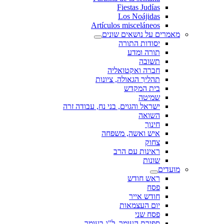
Fiestas Judías
Los Noájidas
Artículos misceláneos
מאמרים על נושאים שונים
יסודות התורה
תורה ומדע
תשובה
חברה ואקטואליה
תהליך הגאולה, ציונות
בית המקדש
שמיטה
ישראל והגוים, בני נח, עבודה זרה
השואה
חינוך
איש ואשה, משפחה
צחוק
ראינות עם הרב
שונות
מועדים
ראש חודש
פסח
חודש אייר
יום העצמאות
פסח שני
ספירת העומר, ל"ג בעומר