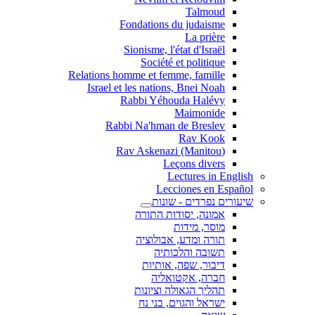
Talmoud
Fondations du judaisme
La prière
Sionisme, l'état d'Israël
Société et politique
Relations homme et femme, famille
Israel et les nations, Bnei Noah
Rabbi Yéhouda Halévy
Maimonide
Rabbi Na'hman de Breslev
Rav Kook
(Rav Askenazi (Manitou
Leçons divers
Lectures in English
Lecciones en Español
שיעורים נפרדים - שונות
אמונה, יסודות התורה
מוסר, מידות
תורה ומדע, אבולוציה
תשובה והלכותיה
דיבור, שפה, אותיות
חברה, אקטואליה
תהליך הגאולה וציונות
ישראל והגוים, בני נח