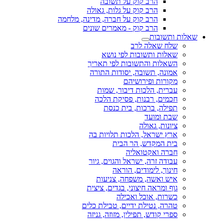
הרב קוק על תשובה
הרב קוק על גלות, גאולה
הרב קוק על חברה, מדינה, מלחמה
הרב קוק - מאמרים שונים
שאלות ותשובות
שלח שאלה לרב
שאלות ותשובות לפי נושא
השאלות והתשובות לפי תאריך
אמונה, תשובה, יסודות התורה
מקורות ופירושיהם
עברית, הלכות דיבור, שמות
חכמים, רבנות, פסיקת הלכה
תפילה, ברכות, בית כנסת
שבת ומועד
ציונות, גאולה
ארץ ישראל, הלכות תלויות בה
בית המקדש, הר הבית
חברה ואקטואליה
עבודה זרה, ישראל והגוים, גיור
חינוך, לימודים, הוראה
איש ואשה, משפחה, צניעות
גוף ומראה חיצוני, בגדים, ציצית
כשרות, אוכל ואכילה
טהרה, נטילת ידיים, טבילת כלים
ספרי קודש, תפילין, מזוזה, גניזה