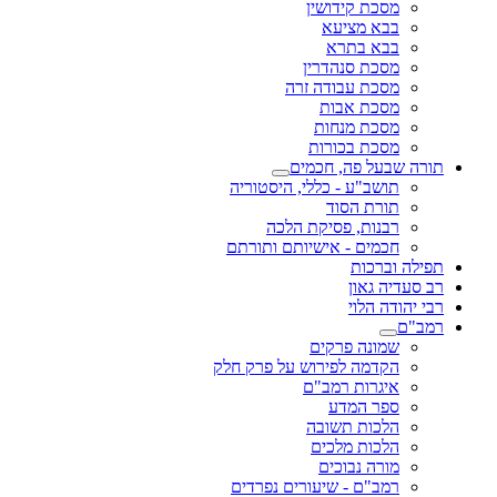
מסכת קידושין
בבא מציעא
בבא בתרא
מסכת סנהדרין
מסכת עבודה זרה
מסכת אבות
מסכת מנחות
מסכת בכורות
תורה שבעל פה, חכמים
תושב"ע - כללי, היסטוריה
תורת הסוד
רבנות, פסיקת הלכה
חכמים - אישיותם ותורתם
תפילה וברכות
רב סעדיה גאון
רבי יהודה הלוי
רמב"ם
שמונה פרקים
הקדמה לפירוש על פרק חלק
איגרות רמב"ם
ספר המדע
הלכות תשובה
הלכות מלכים
מורה נבוכים
רמב"ם - שיעורים נפרדים