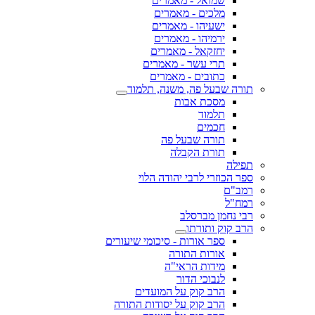
שמואל - מאמרים
מלכים - מאמרים
ישעיהו - מאמרים
ירמיהו - מאמרים
יחזקאל - מאמרים
תרי עשר - מאמרים
כתובים - מאמרים
תורה שבעל פה, משנה, תלמוד
מסכת אבות
תלמוד
חכמים
תורה שבעל פה
תורת הקבלה
תפילה
ספר הכוזרי לרבי יהודה הלוי
רמב"ם
רמח"ל
רבי נחמן מברסלב
הרב קוק ותורתו
ספר אורות - סיכומי שיעורים
אורות התורה
מידות הראי"ה
לנבוכי הדור
הרב קוק על המועדים
הרב קוק על יסודות התורה