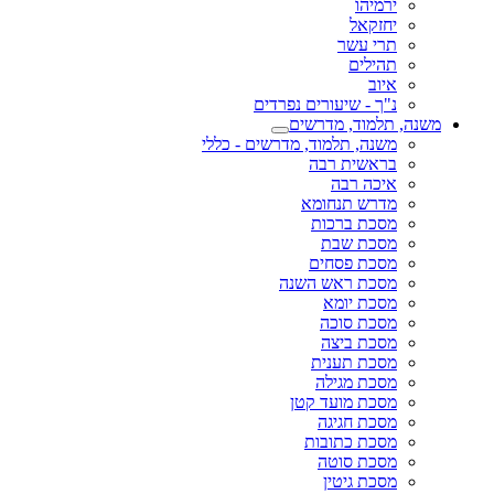
ירמיהו
יחזקאל
תרי עשר
תהילים
איוב
נ"ך - שיעורים נפרדים
משנה, תלמוד, מדרשים
משנה, תלמוד, מדרשים - כללי
בראשית רבה
איכה רבה
מדרש תנחומא
מסכת ברכות
מסכת שבת
מסכת פסחים
מסכת ראש השנה
מסכת יומא
מסכת סוכה
מסכת ביצה
מסכת תענית
מסכת מגילה
מסכת מועד קטן
מסכת חגיגה
מסכת כתובות
מסכת סוטה
מסכת גיטין