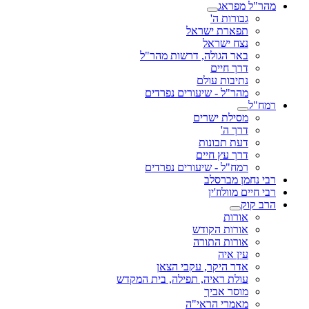
מהר"ל מפראג
גבורות ה'
תפארת ישראל
נצח ישראל
באר הגולה, דרשות מהר"ל
דרך חיים
נתיבות עולם
מהר"ל - שיעורים נפרדים
רמח"ל
מסילת ישרים
דרך ה'
דעת תבונות
דרך עץ חיים
רמח"ל - שיעורים נפרדים
רבי נחמן מברסלב
רבי חיים מוולוז'ין
הרב קוק
אורות
אורות הקודש
אורות התורה
עין איה
אדר היקר, עקבי הצאן
עולת ראיה, תפילה, בית המקדש
מוסר אביך
מאמרי הראי"ה