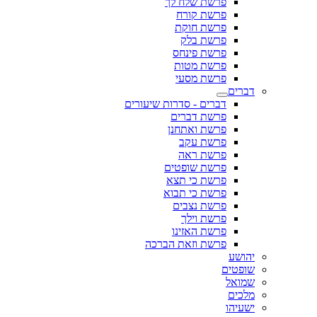
פרשת שלח לך
פרשת קורח
פרשת חוקת
פרשת בלק
פרשת פינחס
פרשת מטות
פרשת מסעי
דברים
דברים - סדרות שיעורים
פרשת דברים
פרשת ואתחנן
פרשת עקב
פרשת ראה
פרשת שופטים
פרשת כי תצא
פרשת כי תבוא
פרשת נצבים
פרשת וילך
פרשת האזינו
פרשת וזאת הברכה
יהושע
שופטים
שמואל
מלכים
ישעיהו