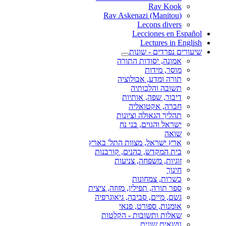
Rav Kook
(Rav Askenazi (Manitou
Leçons divers
Lecciones en Español
Lectures in English
שיעורים נפרדים - שונות
אמונה, יסודות התורה
מוסר, מידות
תורה ומדע, אבולוציה
תשובה והלכותיה
דיבור, שפה, אותיות
חברה, אקטואליה
תהליך הגאולה וציונות
ישראל והגוים, בני נח
שואה
ארץ ישראל, מצוות התל' בארץ
בית המקדש, כהנים, קורבנות
זוגיות, משפחה, צניעות
חינוך
כשרות, צמחונות
ספר תורה, תפילין, מזוזה, ציצית
גשם, מיים, סביבה, גיאוגרפיה
אומנות, ספורט, פנאי
שאלות ותשובות - הקלטות
נושאים שונים