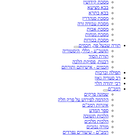
מסכת קידושין
בבא מציעא
בבא בתרא
מסכת סנהדרין
מסכת עבודה זרה
מסכת אבות
מסכת מנחות
מסכת בכורות
תורה שבעל פה, חכמים
תושב"ע - כללי, היסטוריה
תורת הסוד
רבנות, פסיקת הלכה
חכמים - אישיותם ותורתם
תפילה וברכות
רב סעדיה גאון
רבי יהודה הלוי
רמב"ם
שמונה פרקים
הקדמה לפירוש על פרק חלק
איגרות רמב"ם
ספר המדע
הלכות תשובה
הלכות מלכים
מורה נבוכים
רמב"ם - שיעורים נפרדים