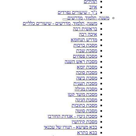
תהילים
איוב
נ"ך - שיעורים נפרדים
משנה, תלמוד, מדרשים
משנה, תלמוד, מדרשים - שיעורים כלליים
בראשית רבה
איכה רבה
מדרש תנחומא
מסכת ברכות
מסכת שבת
מסכת פסחים
מסכת ראש השנה
מסכת יומא
מסכת סוכה
מסכת ביצה
מסכת תענית
מסכת מגילה
מסכת מועד קטן
מסכת חגיגה
מסכת כתובות
מסכת סוטה
מסכת גיטין - אגדות החורבן
מסכת קידושין
בבא מציעא - תנורו של עכנאי
בבא בתרא