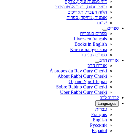
דיני ממונות ונזקין, צדקה
בעלי כוחות, ריפוי אלטרנטיבי
הלוח העברי, תאריכים
אומנות, מוזיקה, ספרות
שונות
ספרים
ספרים בעברית
Livres en français
Books in English
Книги на русском
ספרים לבני נח
אודות הרב
אודות הרב
À propos du Rav Oury Cherki
About Rabbi Oury Cherki
О раве Ури Шерки
Sobre Rabino Oury Cherki
Über Rabbi Oury Cherki
לכתוב לרב
Languages
עברית
Français
English
Русский
Español