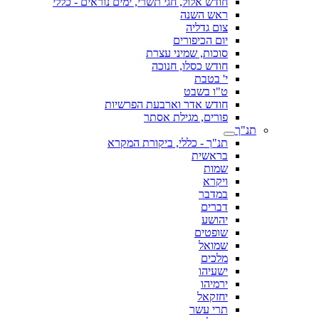
חודש אלול, חגי תשרי, ימים נוראים - כללי
ראש השנה
צום גדליה
יום הכיפורים
סוכות, שמיני עצרת
חודש כסלו, חנוכה
י' בטבת
ט"ו בשבט
חודש אדר וארבעת הפרשיות
פורים, מגילת אסתר
תנ"ך
תנ"ך - כללי, ביקורת המקרא
בראשית
שמות
ויקרא
במדבר
דברים
יהושע
שופטים
שמואל
מלכים
ישעיהו
ירמיהו
יחזקאל
תרי עשר