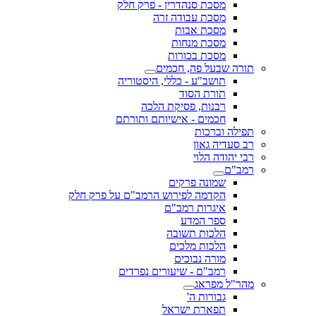
מסכת סנהדרין - פרק חלק
מסכת עבודה זרה
מסכת אבות
מסכת מנחות
מסכת בכורות
תורה שבעל פה, חכמים
תושב"ע - כללי, היסטוריה
תורת הסוד
רבנות, פסיקת הלכה
חכמים - אישיותם ותורתם
תפילה וברכות
רב סעדיה גאון
רבי יהודה הלוי
רמב"ם
שמונה פרקים
הקדמה לפירוש הרמב"ם על פרק חלק
איגרות רמב"ם
ספר המדע
הלכות תשובה
הלכות מלכים
מורה נבוכים
רמב"ם - שיעורים נפרדים
מהר"ל מפראג
גבורות ה'
תפארת ישראל