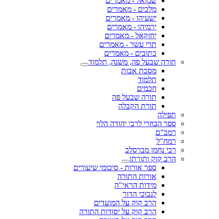
שמואל - מאמרים
מלכים - מאמרים
ישעיהו - מאמרים
ירמיהו - מאמרים
יחזקאל - מאמרים
תרי עשר - מאמרים
כתובים - מאמרים
תורה שבעל פה, משנה, תלמוד
מסכת אבות
תלמוד
חכמים
תורה שבעל פה
תורת הקבלה
תפילה
ספר הכוזרי לרבי יהודה הלוי
רמב"ם
רמח"ל
רבי נחמן מברסלב
הרב קוק ותורתו
ספר אורות - סיכומי שיעורים
אורות התורה
מידות הראי"ה
לנבוכי הדור
הרב קוק על המועדים
הרב קוק על יסודות התורה