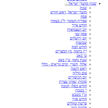
שבת ומועדי ישראל
שבת
מועדי ישראל, ראש חודש
פסח
ספירת העומר, ל"ג בעומר
חודש אייר
יום העצמאות
פסח שני
יום ירושלים
שבועות
חודש תמוז
י"ז בתמוז, בין המצרים
ט' באב
שבת נחמו, ט"ו באב
אלול, תשרי, ימים נוראים - כללי
ראש השנה
צום גדליה
יום הכיפורים
סוכות, שמיני עצרת
חודש כסלו, חנוכה
י' בטבת
ט"ו בשבט
חודש אדר
פרשת שקלים
פרשת זכור