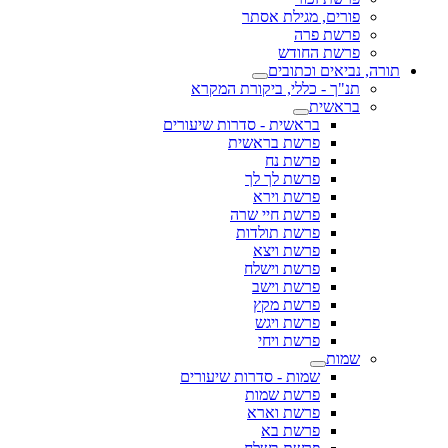
פורים, מגילת אסתר
פרשת פרה
פרשת החודש
תורה, נביאים וכתובים
תנ"ך - כללי, ביקורת המקרא
בראשית
בראשית - סדרות שיעורים
פרשת בראשית
פרשת נח
פרשת לך לך
פרשת וירא
פרשת חיי שרה
פרשת תולדות
פרשת ויצא
פרשת וישלח
פרשת וישב
פרשת מקץ
פרשת ויגש
פרשת ויחי
שמות
שמות - סדרות שיעורים
פרשת שמות
פרשת וארא
פרשת בא