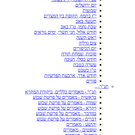
יום ירושלים
שבועות
י"ז בתמוז, תקופת בין המצרים
תשעה באב
שבת נחמו, ט"ו באב
חודש אלול, חגי תשרי, ימים נוראים
ראש השנה
צום גדליה
יום הכיפורים
סוכות, שמחת תורה
חודש כסלו, חנוכה
עשרה בטבת
ט"ו בשבט
חודש אדר, ארבעת הפרשיות
פורים
תנ"ך
תנ"ך - מאמרים כלליים, ביקורת המקרא
בראשית - מאמרים על פרשת שבוע
שמות - מאמרים על פרשת שבוע
ויקרא - מאמרים על פרשת שבוע
במדבר - מאמרים על פרשת שבוע
דברים - מאמרים על פרשת שבוע
יהושע - מאמרים
שופטים - מאמרים