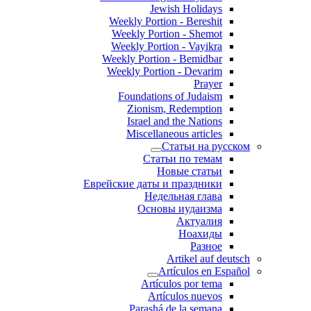
Jewish Holidays
Weekly Portion - Bereshit
Weekly Portion - Shemot
Weekly Portion - Vayikra
Weekly Portion - Bemidbar
Weekly Portion - Devarim
Prayer
Foundations of Judaism
Zionism, Redemption
Israel and the Nations
Miscellaneous articles
Статьи на русском
Статьи по темам
Новые статьи
Еврейские даты и праздники
Недельная глава
Основы иудаизма
Актуалия
Ноахиды
Разное
Artikel auf deutsch
Artículos en Español
Artículos por tema
Artículos nuevos
Parashá de la semana