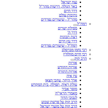
נצח ישראל
באר הגולה, דרשות מהר"ל
דרך חיים
נתיבות עולם
מהר"ל - שיעורים נפרדים
רמח"ל
מסילת ישרים
דרך ה'
דעת תבונות
דרך עץ חיים
רמח"ל - שיעורים נפרדים
רבי נחמן מברסלב
רבי חיים מוולוז'ין
הרב קוק
אורות
אורות הקודש
אורות התורה
עין איה
אדר היקר, עקבי הצאן
עולת ראיה, תפילה, בית המקדש
מוסר אביך
מאמרי הראי"ה
לנבוכי הדור
הרב קוק על פרשת שבוע
הרב קוק על מועדי ישראל