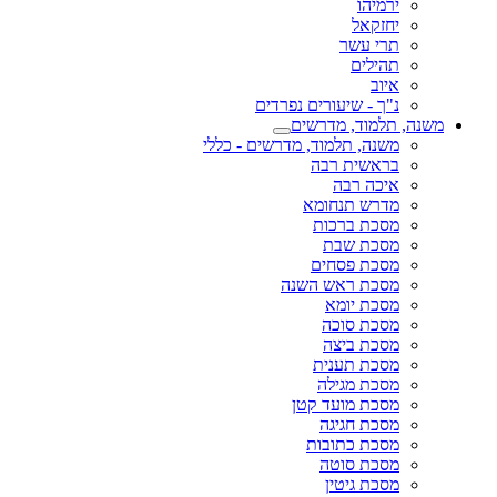
ירמיהו
יחזקאל
תרי עשר
תהילים
איוב
נ"ך - שיעורים נפרדים
משנה, תלמוד, מדרשים
משנה, תלמוד, מדרשים - כללי
בראשית רבה
איכה רבה
מדרש תנחומא
מסכת ברכות
מסכת שבת
מסכת פסחים
מסכת ראש השנה
מסכת יומא
מסכת סוכה
מסכת ביצה
מסכת תענית
מסכת מגילה
מסכת מועד קטן
מסכת חגיגה
מסכת כתובות
מסכת סוטה
מסכת גיטין