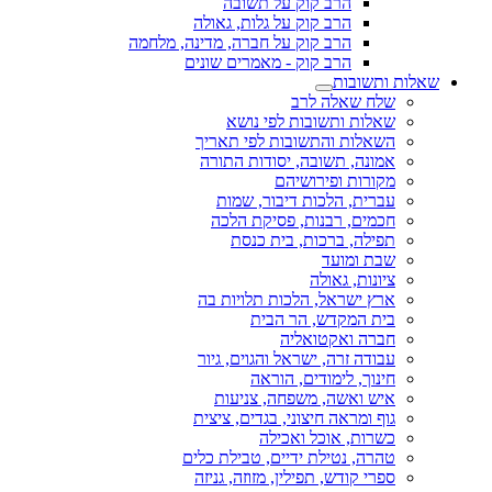
הרב קוק על תשובה
הרב קוק על גלות, גאולה
הרב קוק על חברה, מדינה, מלחמה
הרב קוק - מאמרים שונים
שאלות ותשובות
שלח שאלה לרב
שאלות ותשובות לפי נושא
השאלות והתשובות לפי תאריך
אמונה, תשובה, יסודות התורה
מקורות ופירושיהם
עברית, הלכות דיבור, שמות
חכמים, רבנות, פסיקת הלכה
תפילה, ברכות, בית כנסת
שבת ומועד
ציונות, גאולה
ארץ ישראל, הלכות תלויות בה
בית המקדש, הר הבית
חברה ואקטואליה
עבודה זרה, ישראל והגוים, גיור
חינוך, לימודים, הוראה
איש ואשה, משפחה, צניעות
גוף ומראה חיצוני, בגדים, ציצית
כשרות, אוכל ואכילה
טהרה, נטילת ידיים, טבילת כלים
ספרי קודש, תפילין, מזוזה, גניזה