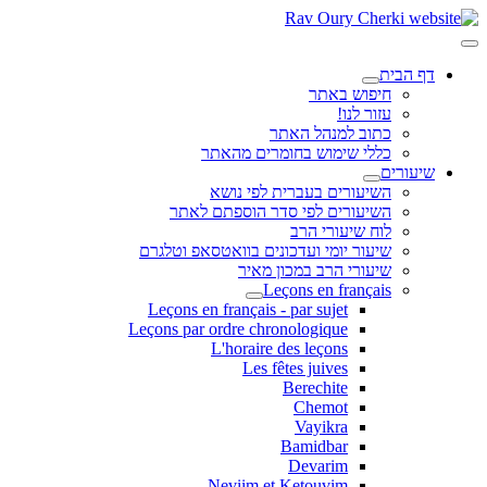
דף הבית
חיפוש באתר
עזור לנו!
כתוב למנהל האתר
כללי שימוש בחומרים מהאתר
שיעורים
השיעורים בעברית לפי נושא
השיעורים לפי סדר הוספתם לאתר
לוח שיעורי הרב
שיעור יומי ועדכונים בוואטסאפ וטלגרם
שיעורי הרב במכון מאיר
Leçons en français
Leçons en français - par sujet
Leçons par ordre chronologique
L'horaire des leçons
Les fêtes juives
Berechite
Chemot
Vayikra
Bamidbar
Devarim
Neviim et Ketouvim