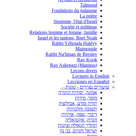
Talmoud
Fondations du judaisme
La prière
Sionisme, l'état d'Israël
Société et politique
Relations homme et femme, famille
Israel et les nations, Bnei Noah
Rabbi Yéhouda Halévy
Maimonide
Rabbi Na'hman de Breslev
Rav Kook
(Rav Askenazi (Manitou
Leçons divers
Lectures in English
Lecciones en Español
שיעורים נפרדים - שונות
אמונה, יסודות התורה
מוסר, מידות
תורה ומדע, אבולוציה
תשובה והלכותיה
דיבור, שפה, אותיות
חברה, אקטואליה
תהליך הגאולה וציונות
ישראל והגוים, בני נח