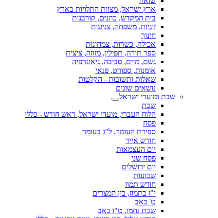
שואה
ארץ ישראל, מצוות התלויות בארץ
בית המקדש, כהנים, קורבנות
זוגיות, משפחה, צניעות
חינוך
אכילה, כשרות, צמחונות
ספר תורה, תפילין, מזוזה, ציצית
גשם, מיים, סביבה, גיאוגרפיה
אומנות, ספורט, פנאי
שאלות ותשובות - הקלטות
נושאים שונים
שבת ומועדי ישראל
שבת
הלוח העברי, מועדי ישראל, ראש חודש - כללי
פסח
ספירת העומר, ל"ג בעומר
חודש אייר
יום העצמאות
פסח שני
יום ירושלים
שבועות
חודש תמוז
י"ז בתמוז, בין המצרים
ט' באב
שבת נחמו, ט"ו באב