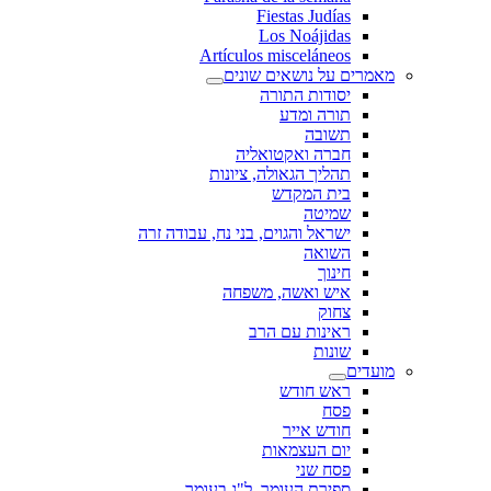
Fiestas Judías
Los Noájidas
Artículos misceláneos
מאמרים על נושאים שונים
יסודות התורה
תורה ומדע
תשובה
חברה ואקטואליה
תהליך הגאולה, ציונות
בית המקדש
שמיטה
ישראל והגוים, בני נח, עבודה זרה
השואה
חינוך
איש ואשה, משפחה
צחוק
ראינות עם הרב
שונות
מועדים
ראש חודש
פסח
חודש אייר
יום העצמאות
פסח שני
ספירת העומר, ל"ג בעומר