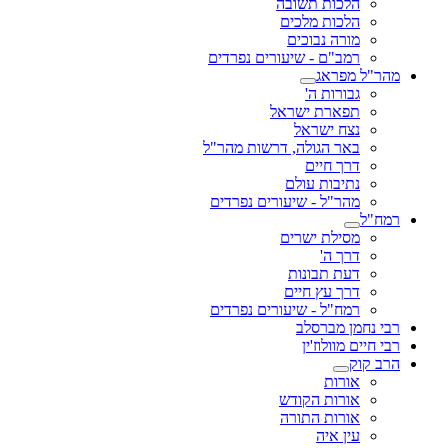
הלכות תשובה
הלכות מלכים
מורה נבוכים
רמב"ם - שיעורים נפרדים
מהר"ל מפראג
גבורות ה'
תפארת ישראל
נצח ישראל
באר הגולה, דרשות מהר"ל
דרך חיים
נתיבות עולם
מהר"ל - שיעורים נפרדים
רמח"ל
מסילת ישרים
דרך ה'
דעת תבונות
דרך עץ חיים
רמח"ל - שיעורים נפרדים
רבי נחמן מברסלב
רבי חיים מוולוז'ין
הרב קוק
אורות
אורות הקודש
אורות התורה
עין איה