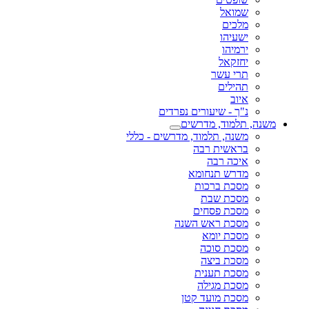
שמואל
מלכים
ישעיהו
ירמיהו
יחזקאל
תרי עשר
תהילים
איוב
נ"ך - שיעורים נפרדים
משנה, תלמוד, מדרשים
משנה, תלמוד, מדרשים - כללי
בראשית רבה
איכה רבה
מדרש תנחומא
מסכת ברכות
מסכת שבת
מסכת פסחים
מסכת ראש השנה
מסכת יומא
מסכת סוכה
מסכת ביצה
מסכת תענית
מסכת מגילה
מסכת מועד קטן