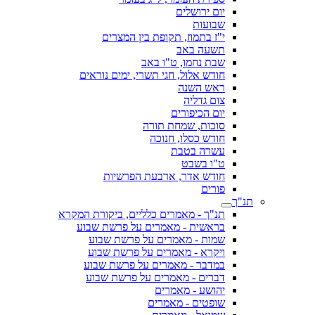
יום ירושלים
שבועות
י"ז בתמוז, תקופת בין המצרים
תשעה באב
שבת נחמו, ט"ו באב
חודש אלול, חגי תשרי, ימים נוראים
ראש השנה
צום גדליה
יום הכיפורים
סוכות, שמחת תורה
חודש כסלו, חנוכה
עשרה בטבת
ט"ו בשבט
חודש אדר, ארבעת הפרשיות
פורים
תנ"ך
תנ"ך - מאמרים כלליים, ביקורת המקרא
בראשית - מאמרים על פרשת שבוע
שמות - מאמרים על פרשת שבוע
ויקרא - מאמרים על פרשת שבוע
במדבר - מאמרים על פרשת שבוע
דברים - מאמרים על פרשת שבוע
יהושע - מאמרים
שופטים - מאמרים