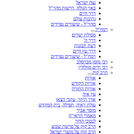
נצח ישראל
באר הגולה, דרשות מהר"ל
דרך חיים
נתיבות עולם
מהר"ל - שיעורים נפרדים
רמח"ל
מסילת ישרים
דרך ה'
דעת תבונות
דרך עץ חיים
רמח"ל - שיעורים נפרדים
רבי נחמן מברסלב
רבי חיים מוולוז'ין
הרב קוק
אורות
אורות הקודש
אורות התורה
עין איה
אדר היקר, עקבי הצאן
עולת ראיה, תפילה, בית המקדש
מוסר אביך
מאמרי הראי"ה
לנבוכי הדור
הרב קוק על פרשת שבוע
הרב קוק על מועדי ישראל