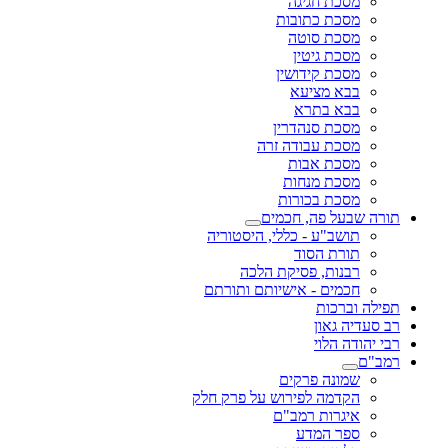
מסכת חגיגה
מסכת כתובות
מסכת סוטה
מסכת גיטין
מסכת קידושין
בבא מציעא
בבא בתרא
מסכת סנהדרין
מסכת עבודה זרה
מסכת אבות
מסכת מנחות
מסכת בכורות
תורה שבעל פה, חכמים
תושב"ע - כללי, היסטוריה
תורת הסוד
רבנות, פסיקת הלכה
חכמים - אישיותם ותורתם
תפילה וברכות
רב סעדיה גאון
רבי יהודה הלוי
רמב"ם
שמונה פרקים
הקדמה לפירוש על פרק חלק
איגרות רמב"ם
ספר המדע