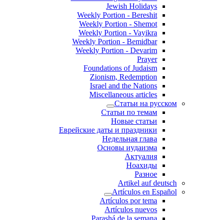
Jewish Holidays
Weekly Portion - Bereshit
Weekly Portion - Shemot
Weekly Portion - Vayikra
Weekly Portion - Bemidbar
Weekly Portion - Devarim
Prayer
Foundations of Judaism
Zionism, Redemption
Israel and the Nations
Miscellaneous articles
Статьи на русском
Статьи по темам
Новые статьи
Еврейские даты и праздники
Недельная глава
Основы иудаизма
Актуалия
Ноахиды
Разное
Artikel auf deutsch
Artículos en Español
Artículos por tema
Artículos nuevos
Parashá de la semana