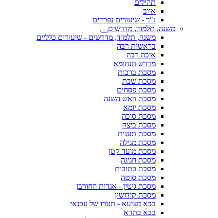
תהילים
איוב
נ"ך - שיעורים נפרדים
משנה, תלמוד, מדרשים
משנה, תלמוד, מדרשים - שיעורים כלליים
בראשית רבה
איכה רבה
מדרש תנחומא
מסכת ברכות
מסכת שבת
מסכת פסחים
מסכת ראש השנה
מסכת יומא
מסכת סוכה
מסכת ביצה
מסכת תענית
מסכת מגילה
מסכת מועד קטן
מסכת חגיגה
מסכת כתובות
מסכת סוטה
מסכת גיטין - אגדות החורבן
מסכת קידושין
בבא מציעא - תנורו של עכנאי
בבא בתרא