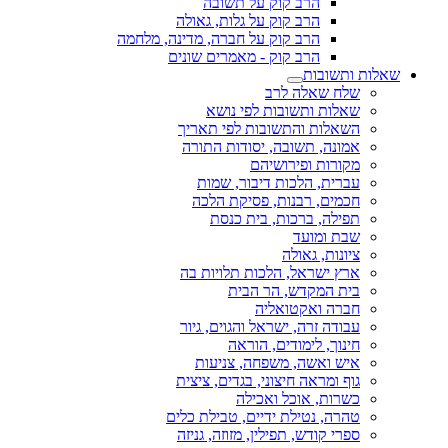
הרב קוק על תשובה
הרב קוק על גלות, גאולה
הרב קוק על חברה, מדינה, מלחמה
הרב קוק - מאמרים שונים
שאלות ותשובות
שלח שאלה לרב
שאלות ותשובות לפי נושא
השאלות והתשובות לפי תאריך
אמונה, תשובה, יסודות התורה
מקורות ופירושיהם
עברית, הלכות דיבור, שמות
חכמים, רבנות, פסיקת הלכה
תפילה, ברכות, בית כנסת
שבת ומועד
ציונות, גאולה
ארץ ישראל, הלכות תלויות בה
בית המקדש, הר הבית
חברה ואקטואליה
עבודה זרה, ישראל והגוים, גיור
חינוך, לימודים, הוראה
איש ואשה, משפחה, צניעות
גוף ומראה חיצוני, בגדים, ציצית
כשרות, אוכל ואכילה
טהרה, נטילת ידיים, טבילת כלים
ספרי קודש, תפילין, מזוזה, גניזה