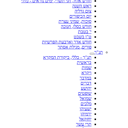
חודש אלול, חגי תשרי, ימים נוראים - כללי
ראש השנה
צום גדליה
יום הכיפורים
סוכות, שמיני עצרת
חודש כסלו, חנוכה
י' בטבת
ט"ו בשבט
חודש אדר וארבעת הפרשיות
פורים, מגילת אסתר
תנ"ך
תנ"ך - כללי, ביקורת המקרא
בראשית
שמות
ויקרא
במדבר
דברים
יהושע
שופטים
שמואל
מלכים
ישעיהו
ירמיהו
יחזקאל
תרי עשר