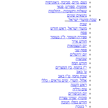
גשם, מיים, סביבה, גיאוגרפיה
אומנות, ספורט, פנאי
שאלות ותשובות - הקלטות
נושאים שונים
שבת ומועדי ישראל
שבת
מועדי ישראל, ראש חודש
פסח
ספירת העומר, ל"ג בעומר
חודש אייר
יום העצמאות
פסח שני
יום ירושלים
שבועות
חודש תמוז
י"ז בתמוז, בין המצרים
ט' באב
שבת נחמו, ט"ו באב
אלול, תשרי, ימים נוראים - כללי
ראש השנה
צום גדליה
יום הכיפורים
סוכות, שמיני עצרת
חודש כסלו, חנוכה
י' בטבת