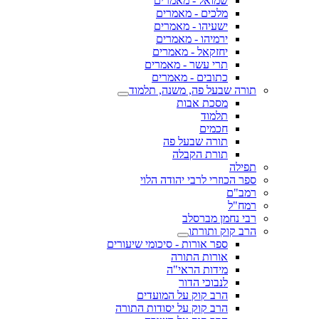
שמואל - מאמרים
מלכים - מאמרים
ישעיהו - מאמרים
ירמיהו - מאמרים
יחזקאל - מאמרים
תרי עשר - מאמרים
כתובים - מאמרים
תורה שבעל פה, משנה, תלמוד
מסכת אבות
תלמוד
חכמים
תורה שבעל פה
תורת הקבלה
תפילה
ספר הכוזרי לרבי יהודה הלוי
רמב"ם
רמח"ל
רבי נחמן מברסלב
הרב קוק ותורתו
ספר אורות - סיכומי שיעורים
אורות התורה
מידות הראי"ה
לנבוכי הדור
הרב קוק על המועדים
הרב קוק על יסודות התורה