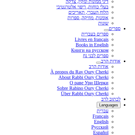
דיני ממונות ונזקין, צדקה
בעלי כוחות, ריפוי אלטרנטיבי
הלוח העברי, תאריכים
אומנות, מוזיקה, ספרות
שונות
ספרים
ספרים בעברית
Livres en français
Books in English
Книги на русском
ספרים לבני נח
אודות הרב
אודות הרב
À propos du Rav Oury Cherki
About Rabbi Oury Cherki
О раве Ури Шерки
Sobre Rabino Oury Cherki
Über Rabbi Oury Cherki
לכתוב לרב
Languages
עברית
Français
English
Русский
Español