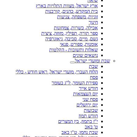
שואה
ארץ ישראל, מצוות התלויות בארץ
בית המקדש, כהנים, קורבנות
זוגיות, משפחה, צניעות
חינוך
אכילה, כשרות, צמחונות
ספר תורה, תפילין, מזוזה, ציצית
גשם, מיים, סביבה, גיאוגרפיה
אומנות, ספורט, פנאי
שאלות ותשובות - הקלטות
נושאים שונים
שבת ומועדי ישראל
שבת
הלוח העברי, מועדי ישראל, ראש חודש - כללי
פסח
ספירת העומר, ל"ג בעומר
חודש אייר
יום העצמאות
פסח שני
יום ירושלים
שבועות
חודש תמוז
י"ז בתמוז, בין המצרים
ט' באב
שבת נחמו, ט"ו באב