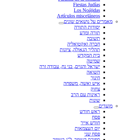
Fiestas Judías
Los Noájidas
Artículos misceláneos
מאמרים על נושאים שונים
יסודות התורה
תורה ומדע
תשובה
חברה ואקטואליה
תהליך הגאולה, ציונות
בית המקדש
שמיטה
ישראל והגוים, בני נח, עבודה זרה
השואה
חינוך
איש ואשה, משפחה
צחוק
ראינות עם הרב
שונות
מועדים
ראש חודש
פסח
חודש אייר
יום העצמאות
פסח שני
ספירת העומר, ל"ג בעומר