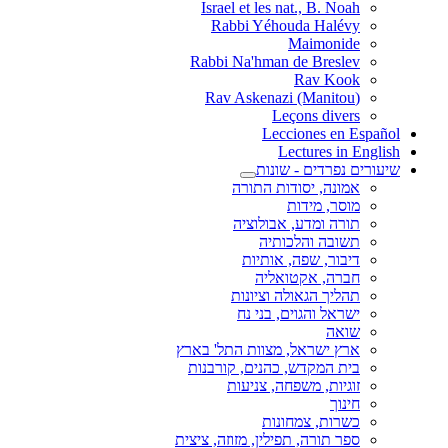
Israel et les nat., B. Noah
Rabbi Yéhouda Halévy
Maimonide
Rabbi Na'hman de Breslev
Rav Kook
(Rav Askenazi (Manitou
Leçons divers
Lecciones en Español
Lectures in English
שיעורים נפרדים - שונות
אמונה, יסודות התורה
מוסר, מידות
תורה ומדע, אבולוציה
תשובה והלכותיה
דיבור, שפה, אותיות
חברה, אקטואליה
תהליך הגאולה וציונות
ישראל והגוים, בני נח
שואה
ארץ ישראל, מצוות התל' בארץ
בית המקדש, כהנים, קורבנות
זוגיות, משפחה, צניעות
חינוך
כשרות, צמחונות
ספר תורה, תפילין, מזוזה, ציצית