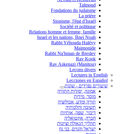
Talmoud
Fondations du judaisme
La prière
Sionisme, l'état d'Israël
Société et politique
Relations homme et femme, famille
Israel et les nations, Bnei Noah
Rabbi Yéhouda Halévy
Maimonide
Rabbi Na'hman de Breslev
Rav Kook
(Rav Askenazi (Manitou
Leçons divers
Lectures in English
Lecciones en Español
שיעורים נפרדים - שונות
אמונה, יסודות התורה
מוסר, מידות
תורה ומדע, אבולוציה
תשובה והלכותיה
דיבור, שפה, אותיות
חברה, אקטואליה
תהליך הגאולה וציונות
ישראל והגוים, בני נח