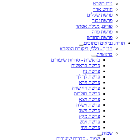
ט"ו בשבט
חודש אדר
פרשת שקלים
פרשת זכור
פורים, מגילת אסתר
פרשת פרה
פרשת החודש
תורה, נביאים וכתובים
תנ"ך - כללי, ביקורת המקרא
בראשית
בראשית - סדרות שיעורים
פרשת בראשית
פרשת נח
פרשת לך לך
פרשת וירא
פרשת חיי שרה
פרשת תולדות
פרשת ויצא
פרשת וישלח
פרשת וישב
פרשת מקץ
פרשת ויגש
פרשת ויחי
שמות
שמות - סדרות שיעורים