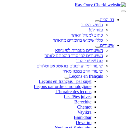
דף הבית
חיפוש באתר
עזור לנו!
כתוב למנהל האתר
כללי שימוש בחומרים מהאתר
שיעורים
השיעורים בעברית לפי נושא
השיעורים לפי סדר הוספתם לאתר
לוח שיעורי הרב
שיעור יומי ועדכונים בוואטסאפ וטלגרם
שיעורי הרב במכון מאיר
Leçons en français
Leçons en français - par sujet
Leçons par ordre chronologique
L'horaire des leçons
Les fêtes juives
Berechite
Chemot
Vayikra
Bamidbar
Devarim
Neviim et Ketouvim