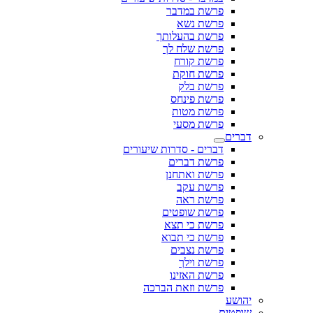
פרשת במדבר
פרשת נשא
פרשת בהעלותך
פרשת שלח לך
פרשת קורח
פרשת חוקת
פרשת בלק
פרשת פינחס
פרשת מטות
פרשת מסעי
דברים
דברים - סדרות שיעורים
פרשת דברים
פרשת ואתחנן
פרשת עקב
פרשת ראה
פרשת שופטים
פרשת כי תצא
פרשת כי תבוא
פרשת נצבים
פרשת וילך
פרשת האזינו
פרשת וזאת הברכה
יהושע
שופטים