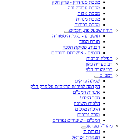
מסכת סנהדרין - פרק חלק
מסכת עבודה זרה
מסכת אבות
מסכת מנחות
מסכת בכורות
תורה שבעל פה, חכמים
תושב"ע - כללי, היסטוריה
תורת הסוד
רבנות, פסיקת הלכה
חכמים - אישיותם ותורתם
תפילה וברכות
רב סעדיה גאון
רבי יהודה הלוי
רמב"ם
שמונה פרקים
הקדמה לפירוש הרמב"ם על פרק חלק
איגרות רמב"ם
ספר המדע
הלכות תשובה
הלכות מלכים
מורה נבוכים
רמב"ם - שיעורים נפרדים
מהר"ל מפראג
גבורות ה'
תפארת ישראל