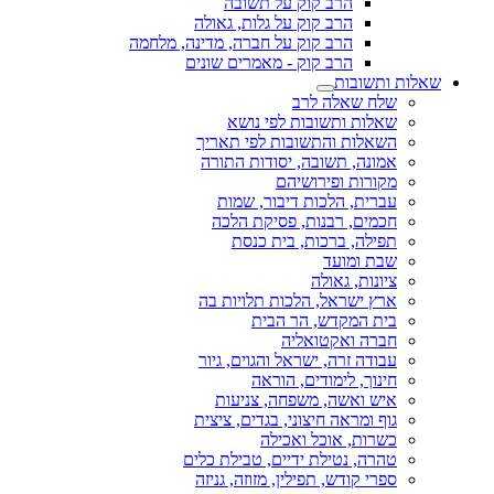
הרב קוק על תשובה
הרב קוק על גלות, גאולה
הרב קוק על חברה, מדינה, מלחמה
הרב קוק - מאמרים שונים
שאלות ותשובות
שלח שאלה לרב
שאלות ותשובות לפי נושא
השאלות והתשובות לפי תאריך
אמונה, תשובה, יסודות התורה
מקורות ופירושיהם
עברית, הלכות דיבור, שמות
חכמים, רבנות, פסיקת הלכה
תפילה, ברכות, בית כנסת
שבת ומועד
ציונות, גאולה
ארץ ישראל, הלכות תלויות בה
בית המקדש, הר הבית
חברה ואקטואליה
עבודה זרה, ישראל והגוים, גיור
חינוך, לימודים, הוראה
איש ואשה, משפחה, צניעות
גוף ומראה חיצוני, בגדים, ציצית
כשרות, אוכל ואכילה
טהרה, נטילת ידיים, טבילת כלים
ספרי קודש, תפילין, מזוזה, גניזה