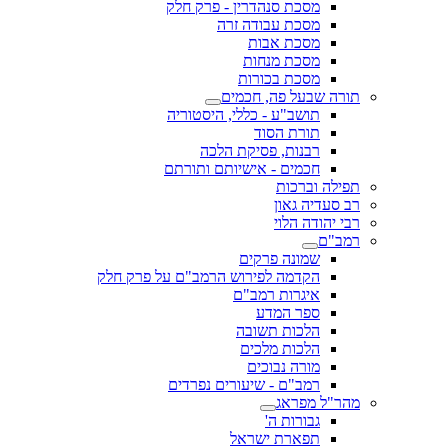
מסכת סנהדרין - פרק חלק
מסכת עבודה זרה
מסכת אבות
מסכת מנחות
מסכת בכורות
תורה שבעל פה, חכמים
תושב"ע - כללי, היסטוריה
תורת הסוד
רבנות, פסיקת הלכה
חכמים - אישיותם ותורתם
תפילה וברכות
רב סעדיה גאון
רבי יהודה הלוי
רמב"ם
שמונה פרקים
הקדמה לפירוש הרמב"ם על פרק חלק
איגרות רמב"ם
ספר המדע
הלכות תשובה
הלכות מלכים
מורה נבוכים
רמב"ם - שיעורים נפרדים
מהר"ל מפראג
גבורות ה'
תפארת ישראל