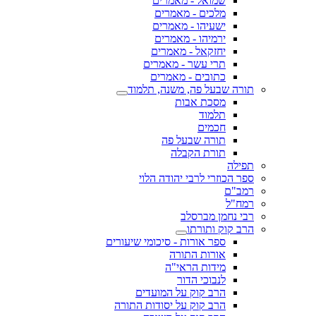
שמואל - מאמרים
מלכים - מאמרים
ישעיהו - מאמרים
ירמיהו - מאמרים
יחזקאל - מאמרים
תרי עשר - מאמרים
כתובים - מאמרים
תורה שבעל פה, משנה, תלמוד
מסכת אבות
תלמוד
חכמים
תורה שבעל פה
תורת הקבלה
תפילה
ספר הכוזרי לרבי יהודה הלוי
רמב"ם
רמח"ל
רבי נחמן מברסלב
הרב קוק ותורתו
ספר אורות - סיכומי שיעורים
אורות התורה
מידות הראי"ה
לנבוכי הדור
הרב קוק על המועדים
הרב קוק על יסודות התורה