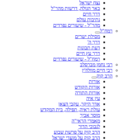
נצח ישראל
באר הגולה, דרשות מהר"ל
דרך חיים
נתיבות עולם
מהר"ל - שיעורים נפרדים
רמח"ל
מסילת ישרים
דרך ה'
דעת תבונות
דרך עץ חיים
רמח"ל - שיעורים נפרדים
רבי נחמן מברסלב
רבי חיים מוולוז'ין
הרב קוק
אורות
אורות הקודש
אורות התורה
עין איה
אדר היקר, עקבי הצאן
עולת ראיה, תפילה, בית המקדש
מוסר אביך
מאמרי הראי"ה
לנבוכי הדור
הרב קוק על פרשת שבוע
הרב קוק על מועדי ישראל