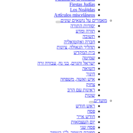
Fiestas Judías
Los Noájidas
Artículos misceláneos
מאמרים על נושאים שונים
יסודות התורה
תורה ומדע
תשובה
חברה ואקטואליה
תהליך הגאולה, ציונות
בית המקדש
שמיטה
ישראל והגוים, בני נח, עבודה זרה
השואה
חינוך
איש ואשה, משפחה
צחוק
ראינות עם הרב
שונות
מועדים
ראש חודש
פסח
חודש אייר
יום העצמאות
פסח שני
ספירת העומר, ל"ג בעומר