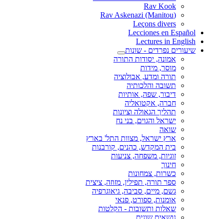
Rav Kook
(Rav Askenazi (Manitou
Leçons divers
Lecciones en Español
Lectures in English
שיעורים נפרדים - שונות
אמונה, יסודות התורה
מוסר, מידות
תורה ומדע, אבולוציה
תשובה והלכותיה
דיבור, שפה, אותיות
חברה, אקטואליה
תהליך הגאולה וציונות
ישראל והגוים, בני נח
שואה
ארץ ישראל, מצוות התל' בארץ
בית המקדש, כהנים, קורבנות
זוגיות, משפחה, צניעות
חינוך
כשרות, צמחונות
ספר תורה, תפילין, מזוזה, ציצית
גשם, מיים, סביבה, גיאוגרפיה
אומנות, ספורט, פנאי
שאלות ותשובות - הקלטות
נושאים שונים