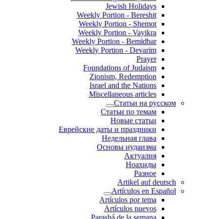
Jewish Holidays
Weekly Portion - Bereshit
Weekly Portion - Shemot
Weekly Portion - Vayikra
Weekly Portion - Bemidbar
Weekly Portion - Devarim
Prayer
Foundations of Judaism
Zionism, Redemption
Israel and the Nations
Miscellaneous articles
Статьи на русском
Статьи по темам
Новые статьи
Еврейские даты и праздники
Недельная глава
Основы иудаизма
Актуалия
Ноахиды
Разное
Artikel auf deutsch
Artículos en Español
Artículos por tema
Artículos nuevos
Parashá de la semana