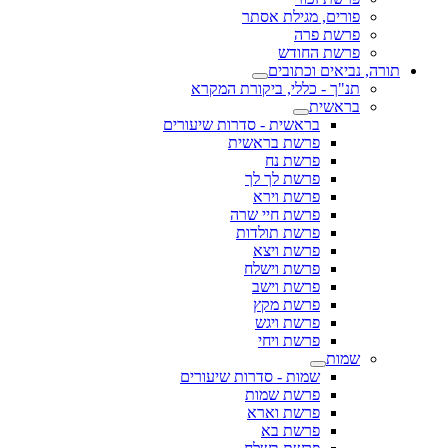
פורים, מגילת אסתר
פרשת פרה
פרשת החודש
תורה, נביאים וכתובים
תנ"ך - כללי, ביקורת המקרא
בראשית
בראשית - סדרות שיעורים
פרשת בראשית
פרשת נח
פרשת לך לך
פרשת וירא
פרשת חיי שרה
פרשת תולדות
פרשת ויצא
פרשת וישלח
פרשת וישב
פרשת מקץ
פרשת ויגש
פרשת ויחי
שמות
שמות - סדרות שיעורים
פרשת שמות
פרשת וארא
פרשת בא