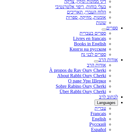
דיני ממונות ונזקין, צדקה
בעלי כוחות, ריפוי אלטרנטיבי
הלוח העברי, תאריכים
אומנות, מוזיקה, ספרות
שונות
ספרים
ספרים בעברית
Livres en français
Books in English
Книги на русском
ספרים לבני נח
אודות הרב
אודות הרב
À propos du Rav Oury Cherki
About Rabbi Oury Cherki
О раве Ури Шерки
Sobre Rabino Oury Cherki
Über Rabbi Oury Cherki
לכתוב לרב
Languages
עברית
Français
English
Русский
Español