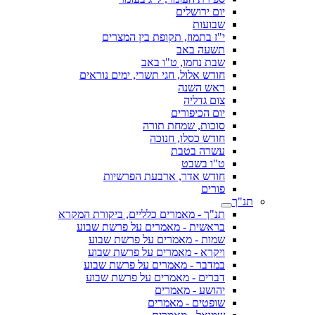
יום ירושלים
שבועות
י"ז בתמוז, תקופת בין המצרים
תשעה באב
שבת נחמו, ט"ו באב
חודש אלול, חגי תשרי, ימים נוראים
ראש השנה
צום גדליה
יום הכיפורים
סוכות, שמחת תורה
חודש כסלו, חנוכה
עשרה בטבת
ט"ו בשבט
חודש אדר, ארבעת הפרשיות
פורים
תנ"ך
תנ"ך - מאמרים כלליים, ביקורת המקרא
בראשית - מאמרים על פרשת שבוע
שמות - מאמרים על פרשת שבוע
ויקרא - מאמרים על פרשת שבוע
במדבר - מאמרים על פרשת שבוע
דברים - מאמרים על פרשת שבוע
יהושע - מאמרים
שופטים - מאמרים