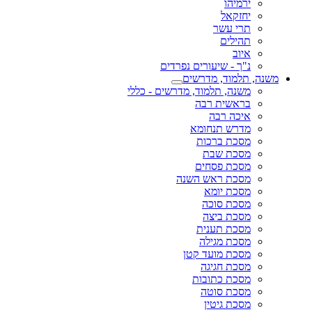
ירמיהו
יחזקאל
תרי עשר
תהילים
איוב
נ"ך - שיעורים נפרדים
משנה, תלמוד, מדרשים
משנה, תלמוד, מדרשים - כללי
בראשית רבה
איכה רבה
מדרש תנחומא
מסכת ברכות
מסכת שבת
מסכת פסחים
מסכת ראש השנה
מסכת יומא
מסכת סוכה
מסכת ביצה
מסכת תענית
מסכת מגילה
מסכת מועד קטן
מסכת חגיגה
מסכת כתובות
מסכת סוטה
מסכת גיטין