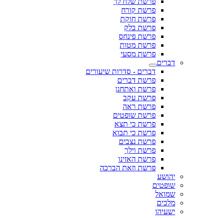
פרשת שלח לך
פרשת קורח
פרשת חוקת
פרשת בלק
פרשת פינחס
פרשת מטות
פרשת מסעי
דברים
דברים - סדרות שיעורים
פרשת דברים
פרשת ואתחנן
פרשת עקב
פרשת ראה
פרשת שופטים
פרשת כי תצא
פרשת כי תבוא
פרשת נצבים
פרשת וילך
פרשת האזינו
פרשת וזאת הברכה
יהושע
שופטים
שמואל
מלכים
ישעיהו