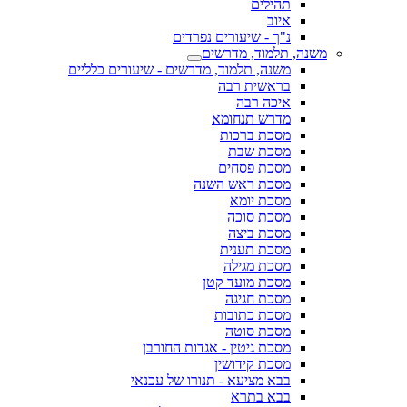
תהילים
איוב
נ"ך - שיעורים נפרדים
משנה, תלמוד, מדרשים
משנה, תלמוד, מדרשים - שיעורים כלליים
בראשית רבה
איכה רבה
מדרש תנחומא
מסכת ברכות
מסכת שבת
מסכת פסחים
מסכת ראש השנה
מסכת יומא
מסכת סוכה
מסכת ביצה
מסכת תענית
מסכת מגילה
מסכת מועד קטן
מסכת חגיגה
מסכת כתובות
מסכת סוטה
מסכת גיטין - אגדות החורבן
מסכת קידושין
בבא מציעא - תנורו של עכנאי
בבא בתרא