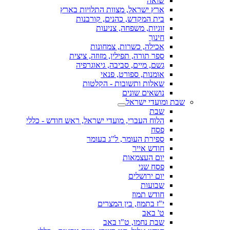
שואה
ארץ ישראל, מצוות התלויות בארץ
בית המקדש, כהנים, קורבנות
זוגיות, משפחה, צניעות
חינוך
אכילה, כשרות, צמחונות
ספר תורה, תפילין, מזוזה, ציצית
גשם, מיים, סביבה, גיאוגרפיה
אומנות, ספורט, פנאי
שאלות ותשובות - הקלטות
נושאים שונים
שבת ומועדי ישראל
שבת
הלוח העברי, מועדי ישראל, ראש חודש - כללי
פסח
ספירת העומר, ל"ג בעומר
חודש אייר
יום העצמאות
פסח שני
יום ירושלים
שבועות
חודש תמוז
י"ז בתמוז, בין המצרים
ט' באב
שבת נחמו, ט"ו באב