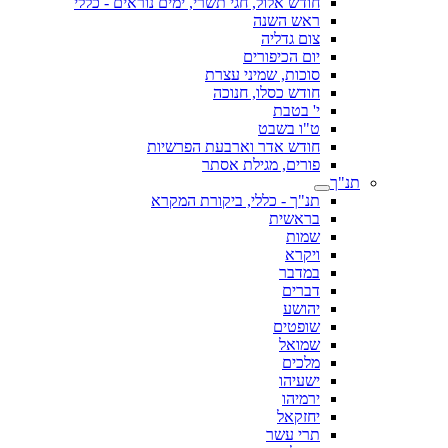
חודש אלול, חגי תשרי, ימים נוראים - כללי
ראש השנה
צום גדליה
יום הכיפורים
סוכות, שמיני עצרת
חודש כסלו, חנוכה
י' בטבת
ט"ו בשבט
חודש אדר וארבעת הפרשיות
פורים, מגילת אסתר
תנ"ך
תנ"ך - כללי, ביקורת המקרא
בראשית
שמות
ויקרא
במדבר
דברים
יהושע
שופטים
שמואל
מלכים
ישעיהו
ירמיהו
יחזקאל
תרי עשר