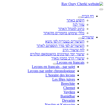
דף הבית
חיפוש באתר
עזור לנו!
כתוב למנהל האתר
כללי שימוש בחומרים מהאתר
שיעורים
השיעורים בעברית לפי נושא
השיעורים לפי סדר הוספתם לאתר
לוח שיעורי הרב
שיעור יומי ועדכונים בוואטסאפ וטלגרם
שיעורי הרב במכון מאיר
Leçons en français
Leçons en français - par sujet
Leçons par ordre chronologique
L'horaire des leçons
Les fêtes juives
Berechite
Chemot
Vayikra
Bamidbar
Devarim
Neviim et Ketouvim