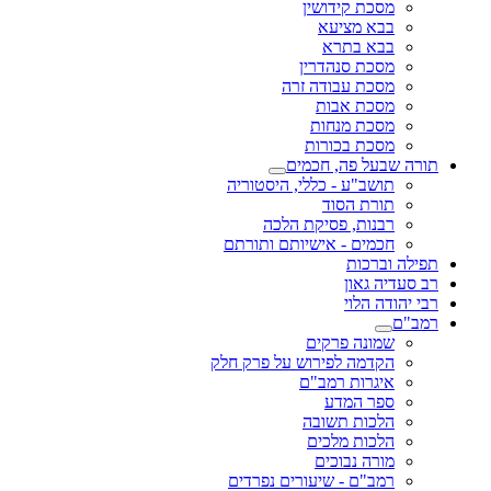
מסכת קידושין
בבא מציעא
בבא בתרא
מסכת סנהדרין
מסכת עבודה זרה
מסכת אבות
מסכת מנחות
מסכת בכורות
תורה שבעל פה, חכמים
תושב"ע - כללי, היסטוריה
תורת הסוד
רבנות, פסיקת הלכה
חכמים - אישיותם ותורתם
תפילה וברכות
רב סעדיה גאון
רבי יהודה הלוי
רמב"ם
שמונה פרקים
הקדמה לפירוש על פרק חלק
איגרות רמב"ם
ספר המדע
הלכות תשובה
הלכות מלכים
מורה נבוכים
רמב"ם - שיעורים נפרדים