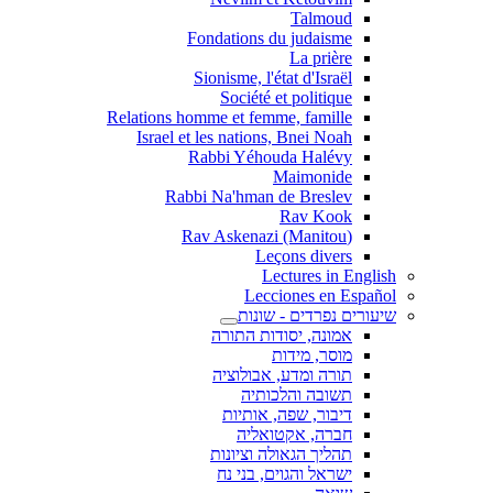
Talmoud
Fondations du judaisme
La prière
Sionisme, l'état d'Israël
Société et politique
Relations homme et femme, famille
Israel et les nations, Bnei Noah
Rabbi Yéhouda Halévy
Maimonide
Rabbi Na'hman de Breslev
Rav Kook
(Rav Askenazi (Manitou
Leçons divers
Lectures in English
Lecciones en Español
שיעורים נפרדים - שונות
אמונה, יסודות התורה
מוסר, מידות
תורה ומדע, אבולוציה
תשובה והלכותיה
דיבור, שפה, אותיות
חברה, אקטואליה
תהליך הגאולה וציונות
ישראל והגוים, בני נח