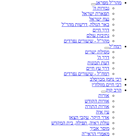
מהר"ל מפראג
גבורות ה'
תפארת ישראל
נצח ישראל
באר הגולה, דרשות מהר"ל
דרך חיים
נתיבות עולם
מהר"ל - שיעורים נפרדים
רמח"ל
מסילת ישרים
דרך ה'
דעת תבונות
דרך עץ חיים
רמח"ל - שיעורים נפרדים
רבי נחמן מברסלב
רבי חיים מוולוז'ין
הרב קוק
אורות
אורות הקודש
אורות התורה
עין איה
אדר היקר, עקבי הצאן
עולת ראיה, תפילה, בית המקדש
מוסר אביך
מאמרי הראי"ה