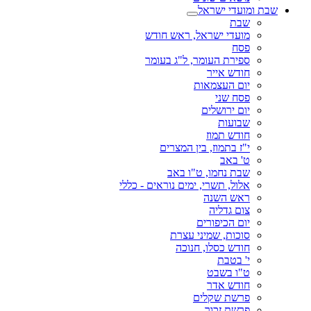
שבת ומועדי ישראל
שבת
מועדי ישראל, ראש חודש
פסח
ספירת העומר, ל"ג בעומר
חודש אייר
יום העצמאות
פסח שני
יום ירושלים
שבועות
חודש תמוז
י"ז בתמוז, בין המצרים
ט' באב
שבת נחמו, ט"ו באב
אלול, תשרי, ימים נוראים - כללי
ראש השנה
צום גדליה
יום הכיפורים
סוכות, שמיני עצרת
חודש כסלו, חנוכה
י' בטבת
ט"ו בשבט
חודש אדר
פרשת שקלים
פרשת זכור