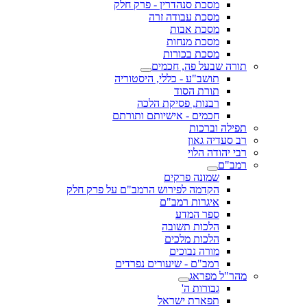
מסכת סנהדרין - פרק חלק
מסכת עבודה זרה
מסכת אבות
מסכת מנחות
מסכת בכורות
תורה שבעל פה, חכמים
תושב"ע - כללי, היסטוריה
תורת הסוד
רבנות, פסיקת הלכה
חכמים - אישיותם ותורתם
תפילה וברכות
רב סעדיה גאון
רבי יהודה הלוי
רמב"ם
שמונה פרקים
הקדמה לפירוש הרמב"ם על פרק חלק
איגרות רמב"ם
ספר המדע
הלכות תשובה
הלכות מלכים
מורה נבוכים
רמב"ם - שיעורים נפרדים
מהר"ל מפראג
גבורות ה'
תפארת ישראל