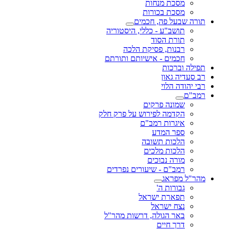
מסכת מנחות
מסכת בכורות
תורה שבעל פה, חכמים
תושב"ע - כללי, היסטוריה
תורת הסוד
רבנות, פסיקת הלכה
חכמים - אישיותם ותורתם
תפילה וברכות
רב סעדיה גאון
רבי יהודה הלוי
רמב"ם
שמונה פרקים
הקדמה לפירוש על פרק חלק
איגרות רמב"ם
ספר המדע
הלכות תשובה
הלכות מלכים
מורה נבוכים
רמב"ם - שיעורים נפרדים
מהר"ל מפראג
גבורות ה'
תפארת ישראל
נצח ישראל
באר הגולה, דרשות מהר"ל
דרך חיים