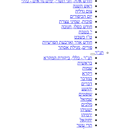
חודש אלול, חגי תשרי, ימים נוראים - כללי
ראש השנה
צום גדליה
יום הכיפורים
סוכות, שמיני עצרת
חודש כסלו, חנוכה
י' בטבת
ט"ו בשבט
חודש אדר וארבעת הפרשיות
פורים, מגילת אסתר
תנ"ך
תנ"ך - כללי, ביקורת המקרא
בראשית
שמות
ויקרא
במדבר
דברים
יהושע
שופטים
שמואל
מלכים
ישעיהו
ירמיהו
יחזקאל
תרי עשר