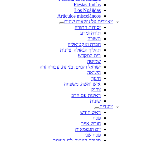
Fiestas Judías
Los Noájidas
Artículos misceláneos
מאמרים על נושאים שונים
יסודות התורה
תורה ומדע
תשובה
חברה ואקטואליה
תהליך הגאולה, ציונות
בית המקדש
שמיטה
ישראל והגוים, בני נח, עבודה זרה
השואה
חינוך
איש ואשה, משפחה
צחוק
ראינות עם הרב
שונות
מועדים
ראש חודש
פסח
חודש אייר
יום העצמאות
פסח שני
ספירת העומר, ל"ג בעומר