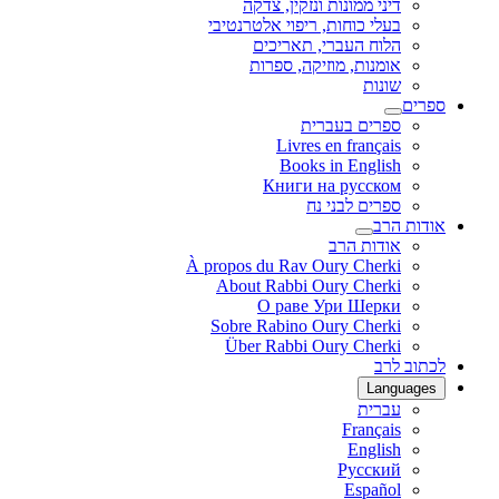
דיני ממונות ונזקין, צדקה
בעלי כוחות, ריפוי אלטרנטיבי
הלוח העברי, תאריכים
אומנות, מוזיקה, ספרות
שונות
ספרים
ספרים בעברית
Livres en français
Books in English
Книги на русском
ספרים לבני נח
אודות הרב
אודות הרב
À propos du Rav Oury Cherki
About Rabbi Oury Cherki
О раве Ури Шерки
Sobre Rabino Oury Cherki
Über Rabbi Oury Cherki
לכתוב לרב
Languages
עברית
Français
English
Русский
Español