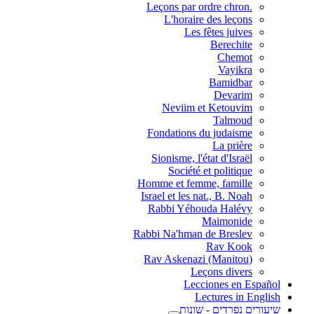
.Leçons par ordre chron
L'horaire des leçons
Les fêtes juives
Berechite
Chemot
Vayikra
Bamidbar
Devarim
Neviim et Ketouvim
Talmoud
Fondations du judaisme
La prière
Sionisme, l'état d'Israël
Société et politique
Homme et femme, famille
Israel et les nat., B. Noah
Rabbi Yéhouda Halévy
Maimonide
Rabbi Na'hman de Breslev
Rav Kook
(Rav Askenazi (Manitou
Leçons divers
Lecciones en Español
Lectures in English
שיעורים נפרדים - שונות