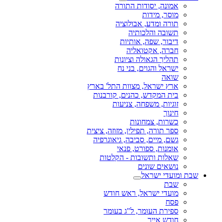
אמונה, יסודות התורה
מוסר, מידות
תורה ומדע, אבולוציה
תשובה והלכותיה
דיבור, שפה, אותיות
חברה, אקטואליה
תהליך הגאולה וציונות
ישראל והגוים, בני נח
שואה
ארץ ישראל, מצוות התל' בארץ
בית המקדש, כהנים, קורבנות
זוגיות, משפחה, צניעות
חינוך
כשרות, צמחונות
ספר תורה, תפילין, מזוזה, ציצית
גשם, מיים, סביבה, גיאוגרפיה
אומנות, ספורט, פנאי
שאלות ותשובות - הקלטות
נושאים שונים
שבת ומועדי ישראל
שבת
מועדי ישראל, ראש חודש
פסח
ספירת העומר, ל"ג בעומר
חודש אייר