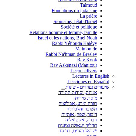
Talmoud
Fondations du judaisme
La prière
Sionisme, l'état d'Israël
Société et politique
Relations homme et femme, famille
Israel et les nations, Bnei Noah
Rabbi Yéhouda Halévy
Maimonide
Rabbi Na'hman de Breslev
Rav Kook
(Rav Askenazi (Manitou
Leçons divers
Lectures in English
Lecciones en Español
שיעורים נפרדים - שונות
אמונה, יסודות התורה
מוסר, מידות
תורה ומדע, אבולוציה
תשובה והלכותיה
דיבור, שפה, אותיות
חברה, אקטואליה
תהליך הגאולה וציונות
ישראל והגוים, בני נח