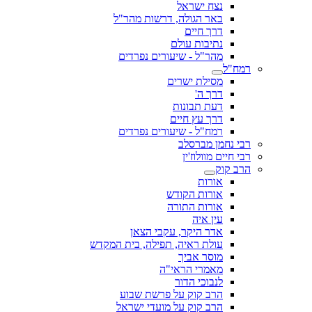
נצח ישראל
באר הגולה, דרשות מהר"ל
דרך חיים
נתיבות עולם
מהר"ל - שיעורים נפרדים
רמח"ל
מסילת ישרים
דרך ה'
דעת תבונות
דרך עץ חיים
רמח"ל - שיעורים נפרדים
רבי נחמן מברסלב
רבי חיים מוולוז'ין
הרב קוק
אורות
אורות הקודש
אורות התורה
עין איה
אדר היקר, עקבי הצאן
עולת ראיה, תפילה, בית המקדש
מוסר אביך
מאמרי הראי"ה
לנבוכי הדור
הרב קוק על פרשת שבוע
הרב קוק על מועדי ישראל