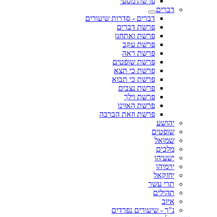
פרשת מסעי
דברים
דברים - סדרות שיעורים
פרשת דברים
פרשת ואתחנן
פרשת עקב
פרשת ראה
פרשת שופטים
פרשת כי תצא
פרשת כי תבוא
פרשת נצבים
פרשת וילך
פרשת האזינו
פרשת וזאת הברכה
יהושע
שופטים
שמואל
מלכים
ישעיהו
ירמיהו
יחזקאל
תרי עשר
תהילים
איוב
נ"ך - שיעורים נפרדים