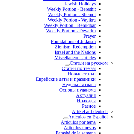
Jewish Holidays
Weekly Portion - Bereshit
Weekly Portion - Shemot
Weekly Portion - Vayikra
Weekly Portion - Bemidbar
Weekly Portion - Devarim
Prayer
Foundations of Judaism
Zionism, Redemption
Israel and the Nations
Miscellaneous articles
Статьи на русском
Статьи по темам
Новые статьи
Еврейские даты и праздники
Недельная глава
Основы иудаизма
Актуалия
Ноахиды
Разное
Artikel auf deutsch
Artículos en Español
Artículos por tema
Artículos nuevos
Parashá de la semana