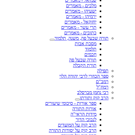
שמואל - מאמרים
מלכים - מאמרים
ישעיהו - מאמרים
ירמיהו - מאמרים
יחזקאל - מאמרים
תרי עשר - מאמרים
כתובים - מאמרים
תורה שבעל פה, משנה, תלמוד
מסכת אבות
תלמוד
חכמים
תורה שבעל פה
תורת הקבלה
תפילה
ספר הכוזרי לרבי יהודה הלוי
רמב"ם
רמח"ל
רבי נחמן מברסלב
הרב קוק ותורתו
ספר אורות - סיכומי שיעורים
אורות התורה
מידות הראי"ה
לנבוכי הדור
הרב קוק על המועדים
הרב קוק על יסודות התורה