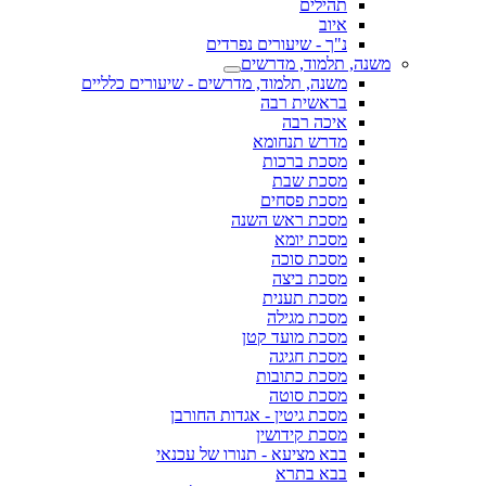
תהילים
איוב
נ"ך - שיעורים נפרדים
משנה, תלמוד, מדרשים
משנה, תלמוד, מדרשים - שיעורים כלליים
בראשית רבה
איכה רבה
מדרש תנחומא
מסכת ברכות
מסכת שבת
מסכת פסחים
מסכת ראש השנה
מסכת יומא
מסכת סוכה
מסכת ביצה
מסכת תענית
מסכת מגילה
מסכת מועד קטן
מסכת חגיגה
מסכת כתובות
מסכת סוטה
מסכת גיטין - אגדות החורבן
מסכת קידושין
בבא מציעא - תנורו של עכנאי
בבא בתרא