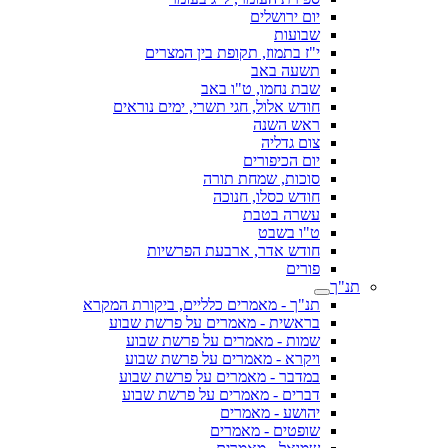
יום ירושלים
שבועות
י"ז בתמוז, תקופת בין המצרים
תשעה באב
שבת נחמו, ט"ו באב
חודש אלול, חגי תשרי, ימים נוראים
ראש השנה
צום גדליה
יום הכיפורים
סוכות, שמחת תורה
חודש כסלו, חנוכה
עשרה בטבת
ט"ו בשבט
חודש אדר, ארבעת הפרשיות
פורים
תנ"ך
תנ"ך - מאמרים כלליים, ביקורת המקרא
בראשית - מאמרים על פרשת שבוע
שמות - מאמרים על פרשת שבוע
ויקרא - מאמרים על פרשת שבוע
במדבר - מאמרים על פרשת שבוע
דברים - מאמרים על פרשת שבוע
יהושע - מאמרים
שופטים - מאמרים