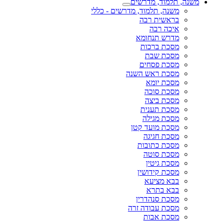
משנה, תלמוד, מדרשים
משנה, תלמוד, מדרשים - כללי
בראשית רבה
איכה רבה
מדרש תנחומא
מסכת ברכות
מסכת שבת
מסכת פסחים
מסכת ראש השנה
מסכת יומא
מסכת סוכה
מסכת ביצה
מסכת תענית
מסכת מגילה
מסכת מועד קטן
מסכת חגיגה
מסכת כתובות
מסכת סוטה
מסכת גיטין
מסכת קידושין
בבא מציעא
בבא בתרא
מסכת סנהדרין
מסכת עבודה זרה
מסכת אבות