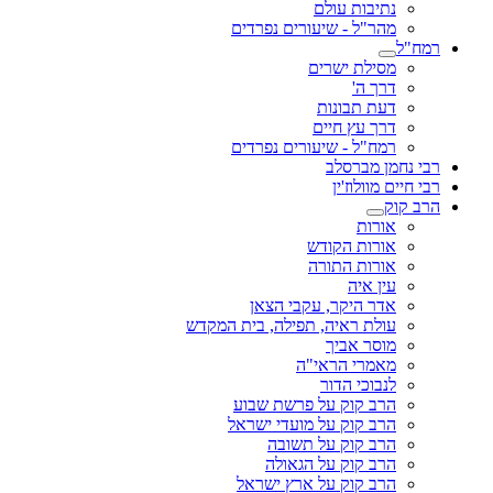
נתיבות עולם
מהר"ל - שיעורים נפרדים
רמח"ל
מסילת ישרים
דרך ה'
דעת תבונות
דרך עץ חיים
רמח"ל - שיעורים נפרדים
רבי נחמן מברסלב
רבי חיים מוולוז'ין
הרב קוק
אורות
אורות הקודש
אורות התורה
עין איה
אדר היקר, עקבי הצאן
עולת ראיה, תפילה, בית המקדש
מוסר אביך
מאמרי הראי"ה
לנבוכי הדור
הרב קוק על פרשת שבוע
הרב קוק על מועדי ישראל
הרב קוק על תשובה
הרב קוק על הגאולה
הרב קוק על ארץ ישראל