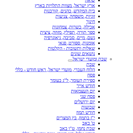
שואה
ארץ ישראל, מצוות התלויות בארץ
בית המקדש, כהנים, קורבנות
זוגיות, משפחה, צניעות
חינוך
אכילה, כשרות, צמחונות
ספר תורה, תפילין, מזוזה, ציצית
גשם, מיים, סביבה, גיאוגרפיה
אומנות, ספורט, פנאי
שאלות ותשובות - הקלטות
נושאים שונים
שבת ומועדי ישראל
שבת
הלוח העברי, מועדי ישראל, ראש חודש - כללי
פסח
ספירת העומר, ל"ג בעומר
חודש אייר
יום העצמאות
פסח שני
יום ירושלים
שבועות
חודש תמוז
י"ז בתמוז, בין המצרים
ט' באב
שבת נחמו, ט"ו באב