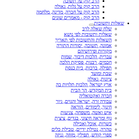
הרב קוק על תשובה
הרב קוק על גלות, גאולה
הרב קוק על חברה, מדינה, מלחמה
הרב קוק - מאמרים שונים
שאלות ותשובות
שלח שאלה לרב
שאלות ותשובות לפי נושא
השאלות והתשובות לפי תאריך
אמונה, תשובה, יסודות התורה
מקורות ופירושיהם
עברית, הלכות דיבור, שמות
חכמים, רבנות, פסיקת הלכה
תפילה, ברכות, בית כנסת
שבת ומועד
ציונות, גאולה
ארץ ישראל, הלכות תלויות בה
בית המקדש, הר הבית
חברה ואקטואליה
עבודה זרה, ישראל והגוים, גיור
חינוך, לימודים, הוראה
איש ואשה, משפחה, צניעות
גוף ומראה חיצוני, בגדים, ציצית
כשרות, אוכל ואכילה
טהרה, נטילת ידיים, טבילת כלים
ספרי קודש, תפילין, מזוזה, גניזה