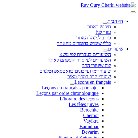
דף הבית
חיפוש באתר
עזור לנו!
כתוב למנהל האתר
כללי שימוש בחומרים מהאתר
שיעורים
השיעורים בעברית לפי נושא
השיעורים לפי סדר הוספתם לאתר
לוח שיעורי הרב
שיעור יומי ועדכונים בוואטסאפ וטלגרם
שיעורי הרב במכון מאיר
Leçons en français
Leçons en français - par sujet
Leçons par ordre chronologique
L'horaire des leçons
Les fêtes juives
Berechite
Chemot
Vayikra
Bamidbar
Devarim
Neviim et Ketouvim