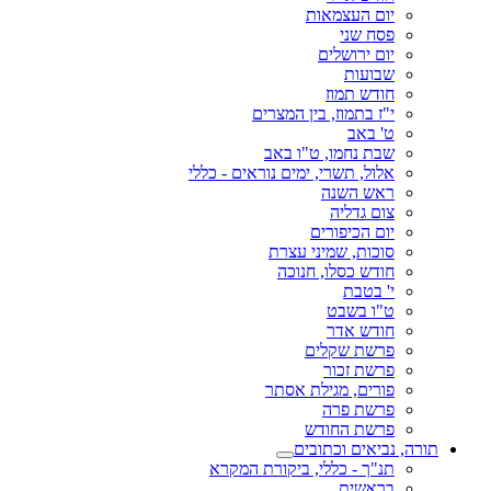
יום העצמאות
פסח שני
יום ירושלים
שבועות
חודש תמוז
י"ז בתמוז, בין המצרים
ט' באב
שבת נחמו, ט"ו באב
אלול, תשרי, ימים נוראים - כללי
ראש השנה
צום גדליה
יום הכיפורים
סוכות, שמיני עצרת
חודש כסלו, חנוכה
י' בטבת
ט"ו בשבט
חודש אדר
פרשת שקלים
פרשת זכור
פורים, מגילת אסתר
פרשת פרה
פרשת החודש
תורה, נביאים וכתובים
תנ"ך - כללי, ביקורת המקרא
בראשית