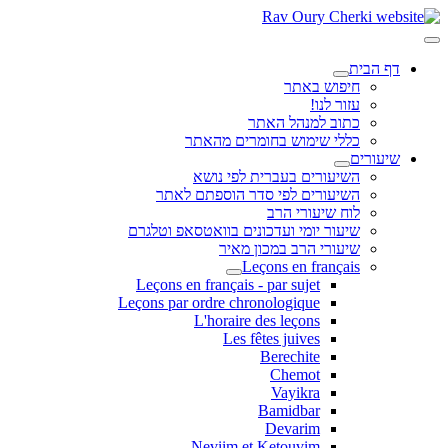
דף הבית
חיפוש באתר
עזור לנו!
כתוב למנהל האתר
כללי שימוש בחומרים מהאתר
שיעורים
השיעורים בעברית לפי נושא
השיעורים לפי סדר הוספתם לאתר
לוח שיעורי הרב
שיעור יומי ועדכונים בוואטסאפ וטלגרם
שיעורי הרב במכון מאיר
Leçons en français
Leçons en français - par sujet
Leçons par ordre chronologique
L'horaire des leçons
Les fêtes juives
Berechite
Chemot
Vayikra
Bamidbar
Devarim
Neviim et Ketouvim