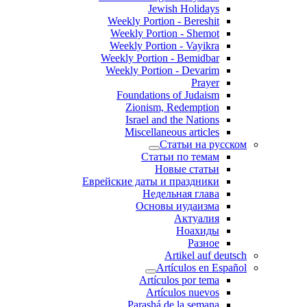
Jewish Holidays
Weekly Portion - Bereshit
Weekly Portion - Shemot
Weekly Portion - Vayikra
Weekly Portion - Bemidbar
Weekly Portion - Devarim
Prayer
Foundations of Judaism
Zionism, Redemption
Israel and the Nations
Miscellaneous articles
Статьи на русском
Статьи по темам
Новые статьи
Еврейские даты и праздники
Недельная глава
Основы иудаизма
Актуалия
Ноахиды
Разное
Artikel auf deutsch
Artículos en Español
Artículos por tema
Artículos nuevos
Parashá de la semana