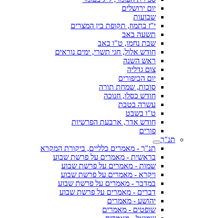
יום ירושלים
שבועות
י"ז בתמוז, תקופת בין המצרים
תשעה באב
שבת נחמו, ט"ו באב
חודש אלול, חגי תשרי, ימים נוראים
ראש השנה
צום גדליה
יום הכיפורים
סוכות, שמחת תורה
חודש כסלו, חנוכה
עשרה בטבת
ט"ו בשבט
חודש אדר, ארבעת הפרשיות
פורים
תנ"ך
תנ"ך - מאמרים כלליים, ביקורת המקרא
בראשית - מאמרים על פרשת שבוע
שמות - מאמרים על פרשת שבוע
ויקרא - מאמרים על פרשת שבוע
במדבר - מאמרים על פרשת שבוע
דברים - מאמרים על פרשת שבוע
יהושע - מאמרים
שופטים - מאמרים