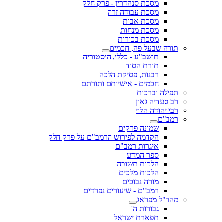
מסכת סנהדרין - פרק חלק
מסכת עבודה זרה
מסכת אבות
מסכת מנחות
מסכת בכורות
תורה שבעל פה, חכמים
תושב"ע - כללי, היסטוריה
תורת הסוד
רבנות, פסיקת הלכה
חכמים - אישיותם ותורתם
תפילה וברכות
רב סעדיה גאון
רבי יהודה הלוי
רמב"ם
שמונה פרקים
הקדמה לפירוש הרמב"ם על פרק חלק
איגרות רמב"ם
ספר המדע
הלכות תשובה
הלכות מלכים
מורה נבוכים
רמב"ם - שיעורים נפרדים
מהר"ל מפראג
גבורות ה'
תפארת ישראל