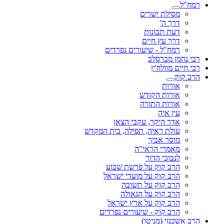
רמח"ל
מסילת ישרים
דרך ה'
דעת תבונות
דרך עץ חיים
רמח"ל - שיעורים נפרדים
רבי נחמן מברסלב
רבי חיים מוולוז'ין
הרב קוק
אורות
אורות הקודש
אורות התורה
עין איה
אדר היקר, עקבי הצאן
עולת ראיה, תפילה, בית המקדש
מוסר אביך
מאמרי הראי"ה
לנבוכי הדור
הרב קוק על פרשת שבוע
הרב קוק על מועדי ישראל
הרב קוק על תשובה
הרב קוק על הגאולה
הרב קוק על ארץ ישראל
הרב קוק - שיעורים נפרדים
הרב אשכנזי (מניטו)