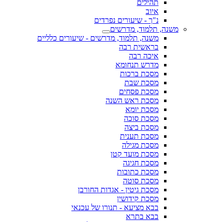
תהילים
איוב
נ"ך - שיעורים נפרדים
משנה, תלמוד, מדרשים
משנה, תלמוד, מדרשים - שיעורים כלליים
בראשית רבה
איכה רבה
מדרש תנחומא
מסכת ברכות
מסכת שבת
מסכת פסחים
מסכת ראש השנה
מסכת יומא
מסכת סוכה
מסכת ביצה
מסכת תענית
מסכת מגילה
מסכת מועד קטן
מסכת חגיגה
מסכת כתובות
מסכת סוטה
מסכת גיטין - אגדות החורבן
מסכת קידושין
בבא מציעא - תנורו של עכנאי
בבא בתרא