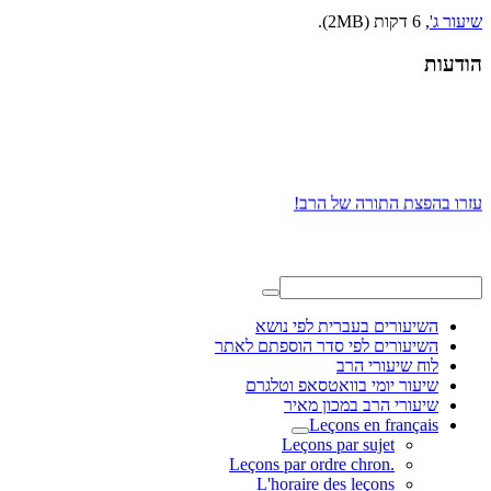
שיעור ג'
, 6 דקות (2MB).
הודעות
עזרו בהפצת התורה של הרב!
השיעורים בעברית לפי נושא
השיעורים לפי סדר הוספתם לאתר
לוח שיעורי הרב
שיעור יומי בוואטסאפ וטלגרם
שיעורי הרב במכון מאיר
Leçons en français
Leçons par sujet
.Leçons par ordre chron
L'horaire des leçons