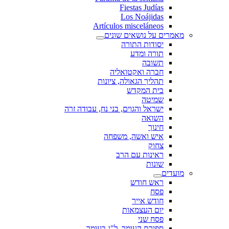
Fiestas Judías
Los Noájidas
Artículos misceláneos
מאמרים על נושאים שונים
יסודות התורה
תורה ומדע
תשובה
חברה ואקטואליה
תהליך הגאולה, ציונות
בית המקדש
שמיטה
ישראל והגוים, בני נח, עבודה זרה
השואה
חינוך
איש ואשה, משפחה
צחוק
ראינות עם הרב
שונות
מועדים
ראש חודש
פסח
חודש אייר
יום העצמאות
פסח שני
ספירת העומר, ל"ג בעומר