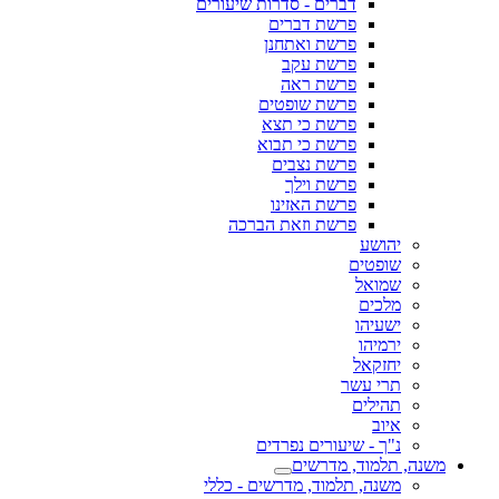
דברים - סדרות שיעורים
פרשת דברים
פרשת ואתחנן
פרשת עקב
פרשת ראה
פרשת שופטים
פרשת כי תצא
פרשת כי תבוא
פרשת נצבים
פרשת וילך
פרשת האזינו
פרשת וזאת הברכה
יהושע
שופטים
שמואל
מלכים
ישעיהו
ירמיהו
יחזקאל
תרי עשר
תהילים
איוב
נ"ך - שיעורים נפרדים
משנה, תלמוד, מדרשים
משנה, תלמוד, מדרשים - כללי