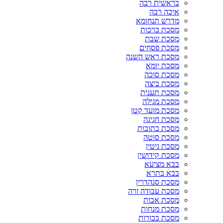
בראשית רבה
איכה רבה
מדרש תנחומא
מסכת ברכות
מסכת שבת
מסכת פסחים
מסכת ראש השנה
מסכת יומא
מסכת סוכה
מסכת ביצה
מסכת תענית
מסכת מגילה
מסכת מועד קטן
מסכת חגיגה
מסכת כתובות
מסכת סוטה
מסכת גיטין
מסכת קידושין
בבא מציעא
בבא בתרא
מסכת סנהדרין
מסכת עבודה זרה
מסכת אבות
מסכת מנחות
מסכת בכורות