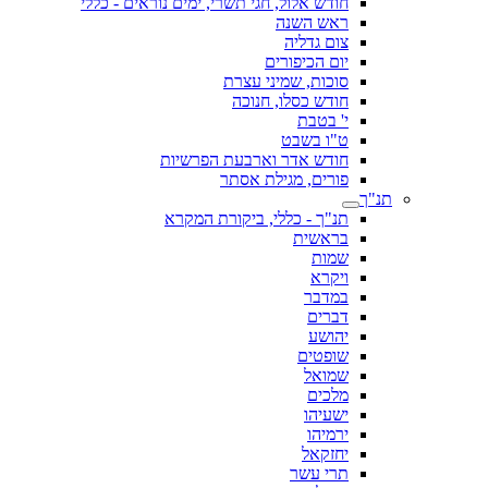
חודש אלול, חגי תשרי, ימים נוראים - כללי
ראש השנה
צום גדליה
יום הכיפורים
סוכות, שמיני עצרת
חודש כסלו, חנוכה
י' בטבת
ט"ו בשבט
חודש אדר וארבעת הפרשיות
פורים, מגילת אסתר
תנ"ך
תנ"ך - כללי, ביקורת המקרא
בראשית
שמות
ויקרא
במדבר
דברים
יהושע
שופטים
שמואל
מלכים
ישעיהו
ירמיהו
יחזקאל
תרי עשר