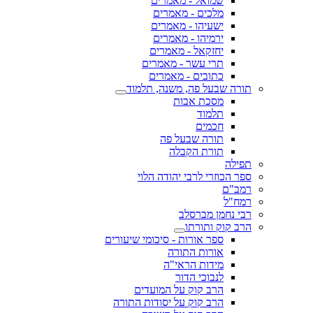
שמואל - מאמרים
מלכים - מאמרים
ישעיהו - מאמרים
ירמיהו - מאמרים
יחזקאל - מאמרים
תרי עשר - מאמרים
כתובים - מאמרים
תורה שבעל פה, משנה, תלמוד
מסכת אבות
תלמוד
חכמים
תורה שבעל פה
תורת הקבלה
תפילה
ספר הכוזרי לרבי יהודה הלוי
רמב"ם
רמח"ל
רבי נחמן מברסלב
הרב קוק ותורתו
ספר אורות - סיכומי שיעורים
אורות התורה
מידות הראי"ה
לנבוכי הדור
הרב קוק על המועדים
הרב קוק על יסודות התורה