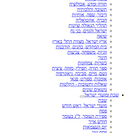
תורה ומדע, אבולוציה
תשובה והלכותיה
דיבור, שפה, אותיות
חברה, אקטואליה
תהליך הגאולה וציונות
ישראל והגוים, בני נח
שואה
ארץ ישראל, מצוות התל' בארץ
בית המקדש, כהנים, קורבנות
זוגיות, משפחה, צניעות
חינוך
כשרות, צמחונות
ספר תורה, תפילין, מזוזה, ציצית
גשם, מיים, סביבה, גיאוגרפיה
אומנות, ספורט, פנאי
שאלות ותשובות - הקלטות
נושאים שונים
שבת ומועדי ישראל
שבת
מועדי ישראל, ראש חודש
פסח
ספירת העומר, ל"ג בעומר
חודש אייר
יום העצמאות
פסח שני