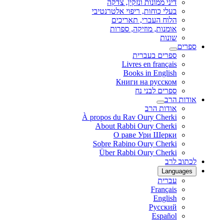
דיני ממונות ונזקין, צדקה
בעלי כוחות, ריפוי אלטרנטיבי
הלוח העברי, תאריכים
אומנות, מוזיקה, ספרות
שונות
ספרים
ספרים בעברית
Livres en français
Books in English
Книги на русском
ספרים לבני נח
אודות הרב
אודות הרב
À propos du Rav Oury Cherki
About Rabbi Oury Cherki
О раве Ури Шерки
Sobre Rabino Oury Cherki
Über Rabbi Oury Cherki
לכתוב לרב
Languages
עברית
Français
English
Русский
Español