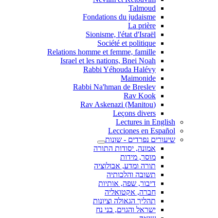
Talmoud
Fondations du judaisme
La prière
Sionisme, l'état d'Israël
Société et politique
Relations homme et femme, famille
Israel et les nations, Bnei Noah
Rabbi Yéhouda Halévy
Maimonide
Rabbi Na'hman de Breslev
Rav Kook
(Rav Askenazi (Manitou
Leçons divers
Lectures in English
Lecciones en Español
שיעורים נפרדים - שונות
אמונה, יסודות התורה
מוסר, מידות
תורה ומדע, אבולוציה
תשובה והלכותיה
דיבור, שפה, אותיות
חברה, אקטואליה
תהליך הגאולה וציונות
ישראל והגוים, בני נח