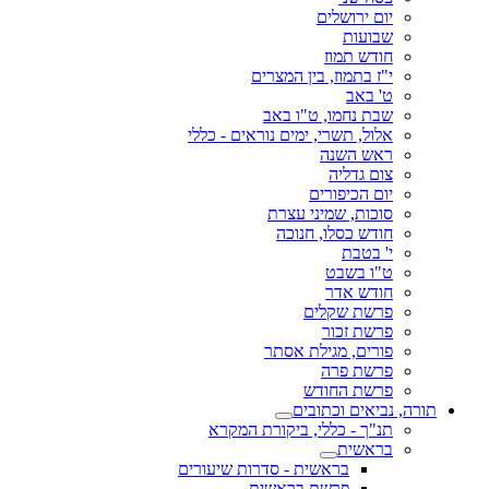
יום ירושלים
שבועות
חודש תמוז
י"ז בתמוז, בין המצרים
ט' באב
שבת נחמו, ט"ו באב
אלול, תשרי, ימים נוראים - כללי
ראש השנה
צום גדליה
יום הכיפורים
סוכות, שמיני עצרת
חודש כסלו, חנוכה
י' בטבת
ט"ו בשבט
חודש אדר
פרשת שקלים
פרשת זכור
פורים, מגילת אסתר
פרשת פרה
פרשת החודש
תורה, נביאים וכתובים
תנ"ך - כללי, ביקורת המקרא
בראשית
בראשית - סדרות שיעורים
פרשת בראשית