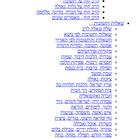
הרב קוק על תשובה
הרב קוק על גלות, גאולה
הרב קוק על חברה, מדינה, מלחמה
הרב קוק - מאמרים שונים
שאלות ותשובות
שלח שאלה לרב
שאלות ותשובות לפי נושא
השאלות והתשובות לפי תאריך
אמונה, תשובה, יסודות התורה
מקורות ופירושיהם
עברית, הלכות דיבור, שמות
חכמים, רבנות, פסיקת הלכה
תפילה, ברכות, בית כנסת
שבת ומועד
ציונות, גאולה
ארץ ישראל, הלכות תלויות בה
בית המקדש, הר הבית
חברה ואקטואליה
עבודה זרה, ישראל והגוים, גיור
חינוך, לימודים, הוראה
איש ואשה, משפחה, צניעות
גוף ומראה חיצוני, בגדים, ציצית
כשרות, אוכל ואכילה
טהרה, נטילת ידיים, טבילת כלים
ספרי קודש, תפילין, מזוזה, גניזה