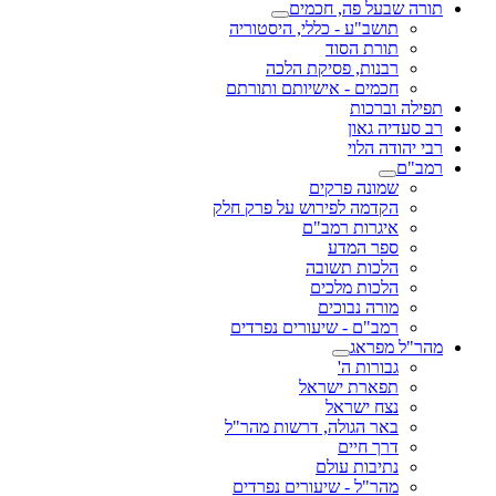
תורה שבעל פה, חכמים
תושב"ע - כללי, היסטוריה
תורת הסוד
רבנות, פסיקת הלכה
חכמים - אישיותם ותורתם
תפילה וברכות
רב סעדיה גאון
רבי יהודה הלוי
רמב"ם
שמונה פרקים
הקדמה לפירוש על פרק חלק
איגרות רמב"ם
ספר המדע
הלכות תשובה
הלכות מלכים
מורה נבוכים
רמב"ם - שיעורים נפרדים
מהר"ל מפראג
גבורות ה'
תפארת ישראל
נצח ישראל
באר הגולה, דרשות מהר"ל
דרך חיים
נתיבות עולם
מהר"ל - שיעורים נפרדים