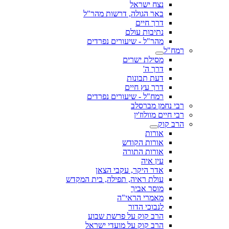
נצח ישראל
באר הגולה, דרשות מהר"ל
דרך חיים
נתיבות עולם
מהר"ל - שיעורים נפרדים
רמח"ל
מסילת ישרים
דרך ה'
דעת תבונות
דרך עץ חיים
רמח"ל - שיעורים נפרדים
רבי נחמן מברסלב
רבי חיים מוולוז'ין
הרב קוק
אורות
אורות הקודש
אורות התורה
עין איה
אדר היקר, עקבי הצאן
עולת ראיה, תפילה, בית המקדש
מוסר אביך
מאמרי הראי"ה
לנבוכי הדור
הרב קוק על פרשת שבוע
הרב קוק על מועדי ישראל