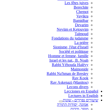
Les fêtes juives
Berechite
Chemot
Vayikra
Bamidbar
Devarim
Neviim et Ketouvim
Talmoud
Fondations du judaisme
La prière
Sionisme, l'état d'Israël
Société et politique
Homme et femme, famille
Israel et les nat., B. Noah
Rabbi Yéhouda Halévy
Maimonide
Rabbi Na'hman de Breslev
Rav Kook
(Rav Askenazi (Manitou
Leçons divers
Lecciones en Español
Lectures in English
שיעורים נפרדים - שונות
אמונה, יסודות התורה
מוסר, מידות