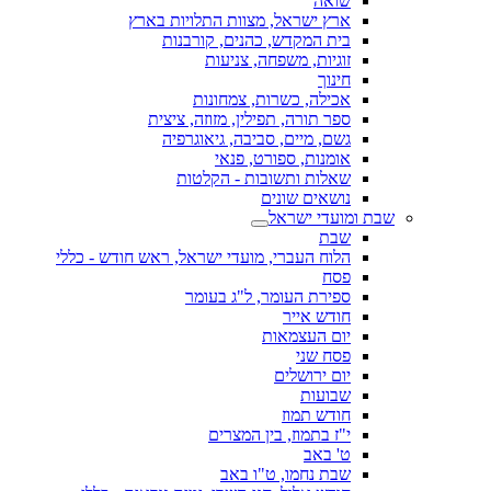
שואה
ארץ ישראל, מצוות התלויות בארץ
בית המקדש, כהנים, קורבנות
זוגיות, משפחה, צניעות
חינוך
אכילה, כשרות, צמחונות
ספר תורה, תפילין, מזוזה, ציצית
גשם, מיים, סביבה, גיאוגרפיה
אומנות, ספורט, פנאי
שאלות ותשובות - הקלטות
נושאים שונים
שבת ומועדי ישראל
שבת
הלוח העברי, מועדי ישראל, ראש חודש - כללי
פסח
ספירת העומר, ל"ג בעומר
חודש אייר
יום העצמאות
פסח שני
יום ירושלים
שבועות
חודש תמוז
י"ז בתמוז, בין המצרים
ט' באב
שבת נחמו, ט"ו באב