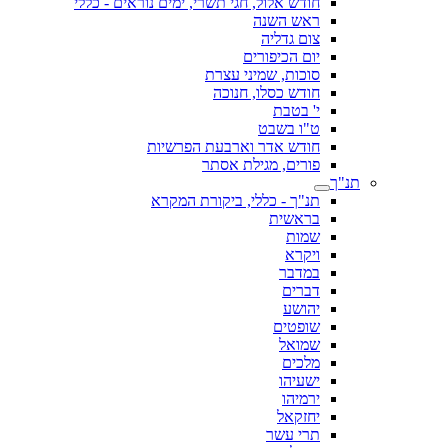
חודש אלול, חגי תשרי, ימים נוראים - כללי
ראש השנה
צום גדליה
יום הכיפורים
סוכות, שמיני עצרת
חודש כסלו, חנוכה
י' בטבת
ט"ו בשבט
חודש אדר וארבעת הפרשיות
פורים, מגילת אסתר
תנ"ך
תנ"ך - כללי, ביקורת המקרא
בראשית
שמות
ויקרא
במדבר
דברים
יהושע
שופטים
שמואל
מלכים
ישעיהו
ירמיהו
יחזקאל
תרי עשר