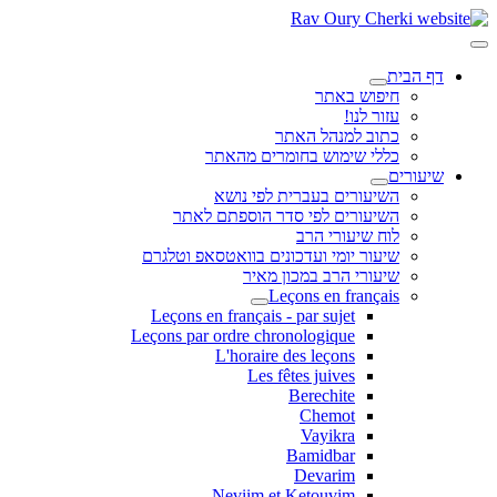
דף הבית
חיפוש באתר
עזור לנו!
כתוב למנהל האתר
כללי שימוש בחומרים מהאתר
שיעורים
השיעורים בעברית לפי נושא
השיעורים לפי סדר הוספתם לאתר
לוח שיעורי הרב
שיעור יומי ועדכונים בוואטסאפ וטלגרם
שיעורי הרב במכון מאיר
Leçons en français
Leçons en français - par sujet
Leçons par ordre chronologique
L'horaire des leçons
Les fêtes juives
Berechite
Chemot
Vayikra
Bamidbar
Devarim
Neviim et Ketouvim