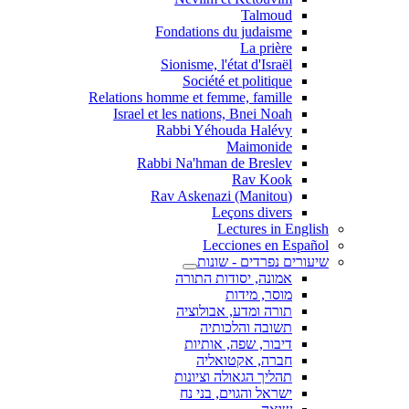
Talmoud
Fondations du judaisme
La prière
Sionisme, l'état d'Israël
Société et politique
Relations homme et femme, famille
Israel et les nations, Bnei Noah
Rabbi Yéhouda Halévy
Maimonide
Rabbi Na'hman de Breslev
Rav Kook
(Rav Askenazi (Manitou
Leçons divers
Lectures in English
Lecciones en Español
שיעורים נפרדים - שונות
אמונה, יסודות התורה
מוסר, מידות
תורה ומדע, אבולוציה
תשובה והלכותיה
דיבור, שפה, אותיות
חברה, אקטואליה
תהליך הגאולה וציונות
ישראל והגוים, בני נח