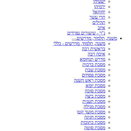
ישעיהו
ירמיהו
יחזקאל
תרי עשר
תהילים
איוב
נ"ך - שיעורים נפרדים
משנה, תלמוד, מדרשים
משנה, תלמוד, מדרשים - כללי
בראשית רבה
איכה רבה
מדרש תנחומא
מסכת ברכות
מסכת שבת
מסכת פסחים
מסכת ראש השנה
מסכת יומא
מסכת סוכה
מסכת ביצה
מסכת תענית
מסכת מגילה
מסכת מועד קטן
מסכת חגיגה
מסכת כתובות
מסכת סוטה