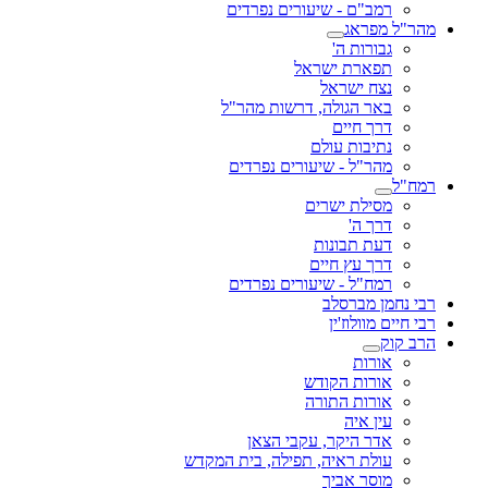
רמב"ם - שיעורים נפרדים
מהר"ל מפראג
גבורות ה'
תפארת ישראל
נצח ישראל
באר הגולה, דרשות מהר"ל
דרך חיים
נתיבות עולם
מהר"ל - שיעורים נפרדים
רמח"ל
מסילת ישרים
דרך ה'
דעת תבונות
דרך עץ חיים
רמח"ל - שיעורים נפרדים
רבי נחמן מברסלב
רבי חיים מוולוז'ין
הרב קוק
אורות
אורות הקודש
אורות התורה
עין איה
אדר היקר, עקבי הצאן
עולת ראיה, תפילה, בית המקדש
מוסר אביך