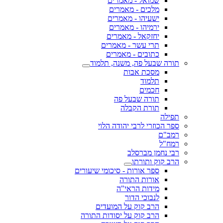
שמואל - מאמרים
מלכים - מאמרים
ישעיהו - מאמרים
ירמיהו - מאמרים
יחזקאל - מאמרים
תרי עשר - מאמרים
כתובים - מאמרים
תורה שבעל פה, משנה, תלמוד
מסכת אבות
תלמוד
חכמים
תורה שבעל פה
תורת הקבלה
תפילה
ספר הכוזרי לרבי יהודה הלוי
רמב"ם
רמח"ל
רבי נחמן מברסלב
הרב קוק ותורתו
ספר אורות - סיכומי שיעורים
אורות התורה
מידות הראי"ה
לנבוכי הדור
הרב קוק על המועדים
הרב קוק על יסודות התורה