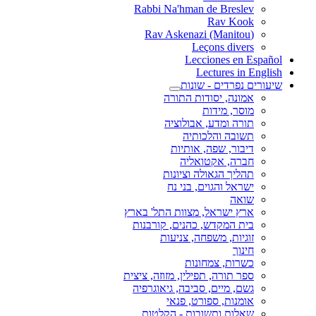
Rabbi Na'hman de Breslev
Rav Kook
(Rav Askenazi (Manitou
Leçons divers
Lecciones en Español
Lectures in English
שיעורים נפרדים - שונות
אמונה, יסודות התורה
מוסר, מידות
תורה ומדע, אבולוציה
תשובה והלכותיה
דיבור, שפה, אותיות
חברה, אקטואליה
תהליך הגאולה וציונות
ישראל והגוים, בני נח
שואה
ארץ ישראל, מצוות התל' בארץ
בית המקדש, כהנים, קורבנות
זוגיות, משפחה, צניעות
חינוך
כשרות, צמחונות
ספר תורה, תפילין, מזוזה, ציצית
גשם, מיים, סביבה, גיאוגרפיה
אומנות, ספורט, פנאי
שאלות ותשובות - הקלטות