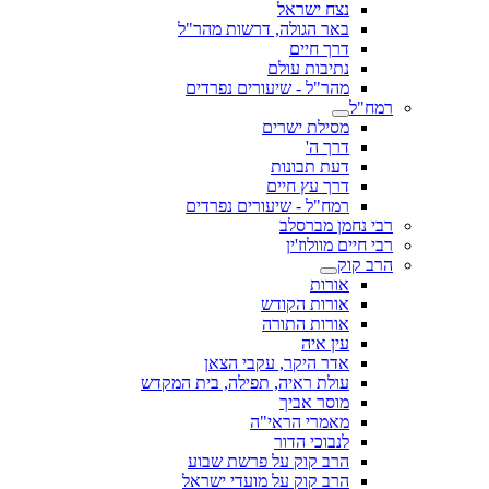
נצח ישראל
באר הגולה, דרשות מהר"ל
דרך חיים
נתיבות עולם
מהר"ל - שיעורים נפרדים
רמח"ל
מסילת ישרים
דרך ה'
דעת תבונות
דרך עץ חיים
רמח"ל - שיעורים נפרדים
רבי נחמן מברסלב
רבי חיים מוולוז'ין
הרב קוק
אורות
אורות הקודש
אורות התורה
עין איה
אדר היקר, עקבי הצאן
עולת ראיה, תפילה, בית המקדש
מוסר אביך
מאמרי הראי"ה
לנבוכי הדור
הרב קוק על פרשת שבוע
הרב קוק על מועדי ישראל