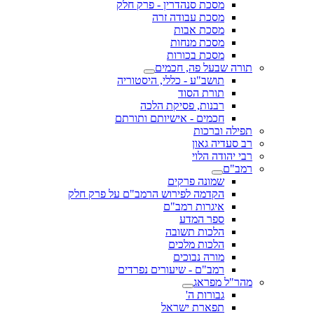
מסכת סנהדרין - פרק חלק
מסכת עבודה זרה
מסכת אבות
מסכת מנחות
מסכת בכורות
תורה שבעל פה, חכמים
תושב"ע - כללי, היסטוריה
תורת הסוד
רבנות, פסיקת הלכה
חכמים - אישיותם ותורתם
תפילה וברכות
רב סעדיה גאון
רבי יהודה הלוי
רמב"ם
שמונה פרקים
הקדמה לפירוש הרמב"ם על פרק חלק
איגרות רמב"ם
ספר המדע
הלכות תשובה
הלכות מלכים
מורה נבוכים
רמב"ם - שיעורים נפרדים
מהר"ל מפראג
גבורות ה'
תפארת ישראל