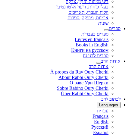
דיני ממונות ונזקין, צדקה
בעלי כוחות, ריפוי אלטרנטיבי
הלוח העברי, תאריכים
אומנות, מוזיקה, ספרות
שונות
ספרים
ספרים בעברית
Livres en français
Books in English
Книги на русском
ספרים לבני נח
אודות הרב
אודות הרב
À propos du Rav Oury Cherki
About Rabbi Oury Cherki
О раве Ури Шерки
Sobre Rabino Oury Cherki
Über Rabbi Oury Cherki
לכתוב לרב
Languages
עברית
Français
English
Русский
Español