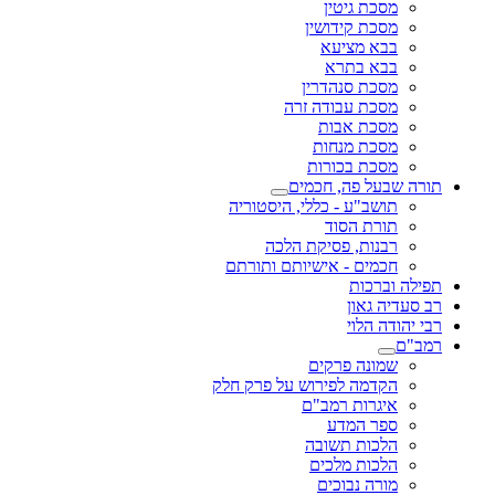
מסכת גיטין
מסכת קידושין
בבא מציעא
בבא בתרא
מסכת סנהדרין
מסכת עבודה זרה
מסכת אבות
מסכת מנחות
מסכת בכורות
תורה שבעל פה, חכמים
תושב"ע - כללי, היסטוריה
תורת הסוד
רבנות, פסיקת הלכה
חכמים - אישיותם ותורתם
תפילה וברכות
רב סעדיה גאון
רבי יהודה הלוי
רמב"ם
שמונה פרקים
הקדמה לפירוש על פרק חלק
איגרות רמב"ם
ספר המדע
הלכות תשובה
הלכות מלכים
מורה נבוכים