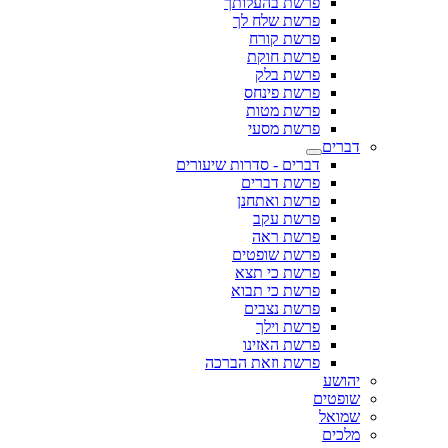
פרשת בהעלותך
פרשת שלח לך
פרשת קורח
פרשת חוקת
פרשת בלק
פרשת פינחס
פרשת מטות
פרשת מסעי
דברים
דברים - סדרות שיעורים
פרשת דברים
פרשת ואתחנן
פרשת עקב
פרשת ראה
פרשת שופטים
פרשת כי תצא
פרשת כי תבוא
פרשת נצבים
פרשת וילך
פרשת האזינו
פרשת וזאת הברכה
יהושע
שופטים
שמואל
מלכים