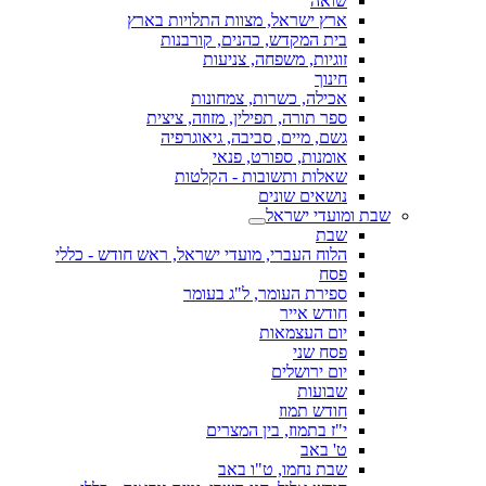
שואה
ארץ ישראל, מצוות התלויות בארץ
בית המקדש, כהנים, קורבנות
זוגיות, משפחה, צניעות
חינוך
אכילה, כשרות, צמחונות
ספר תורה, תפילין, מזוזה, ציצית
גשם, מיים, סביבה, גיאוגרפיה
אומנות, ספורט, פנאי
שאלות ותשובות - הקלטות
נושאים שונים
שבת ומועדי ישראל
שבת
הלוח העברי, מועדי ישראל, ראש חודש - כללי
פסח
ספירת העומר, ל"ג בעומר
חודש אייר
יום העצמאות
פסח שני
יום ירושלים
שבועות
חודש תמוז
י"ז בתמוז, בין המצרים
ט' באב
שבת נחמו, ט"ו באב