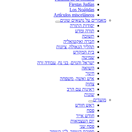
Fiestas Judías
Los Noájidas
Artículos misceláneos
מאמרים על נושאים שונים
יסודות התורה
תורה ומדע
תשובה
חברה ואקטואליה
תהליך הגאולה, ציונות
בית המקדש
שמיטה
ישראל והגוים, בני נח, עבודה זרה
השואה
חינוך
איש ואשה, משפחה
צחוק
ראינות עם הרב
שונות
מועדים
ראש חודש
פסח
חודש אייר
יום העצמאות
פסח שני
ספירת העומר, ל"ג בעומר