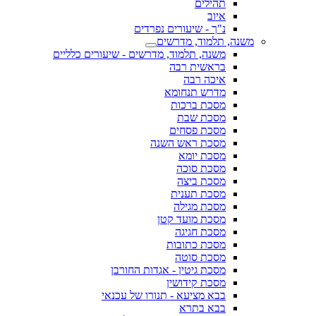
תהילים
איוב
נ"ך - שיעורים נפרדים
משנה, תלמוד, מדרשים
משנה, תלמוד, מדרשים - שיעורים כלליים
בראשית רבה
איכה רבה
מדרש תנחומא
מסכת ברכות
מסכת שבת
מסכת פסחים
מסכת ראש השנה
מסכת יומא
מסכת סוכה
מסכת ביצה
מסכת תענית
מסכת מגילה
מסכת מועד קטן
מסכת חגיגה
מסכת כתובות
מסכת סוטה
מסכת גיטין - אגדות החורבן
מסכת קידושין
בבא מציעא - תנורו של עכנאי
בבא בתרא