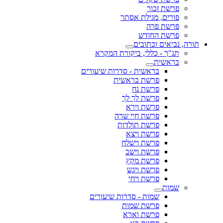
פרשת זכור
פורים, מגילת אסתר
פרשת פרה
פרשת החודש
תורה, נביאים וכתובים
תנ"ך - כללי, ביקורת המקרא
בראשית
בראשית - סדרות שיעורים
פרשת בראשית
פרשת נח
פרשת לך לך
פרשת וירא
פרשת חיי שרה
פרשת תולדות
פרשת ויצא
פרשת וישלח
פרשת וישב
פרשת מקץ
פרשת ויגש
פרשת ויחי
שמות
שמות - סדרות שיעורים
פרשת שמות
פרשת וארא