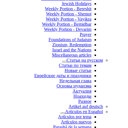
Jewish Holidays
Weekly Portion - Bereshit
Weekly Portion - Shemot
Weekly Portion - Vayikra
Weekly Portion - Bemidbar
Weekly Portion - Devarim
Prayer
Foundations of Judaism
Zionism, Redemption
Israel and the Nations
Miscellaneous articles
Статьи на русском
Статьи по темам
Новые статьи
Еврейские даты и праздники
Недельная глава
Основы иудаизма
Актуалия
Ноахиды
Разное
Artikel auf deutsch
Artículos en Español
Artículos por tema
Artículos nuevos
Parashá de la semana