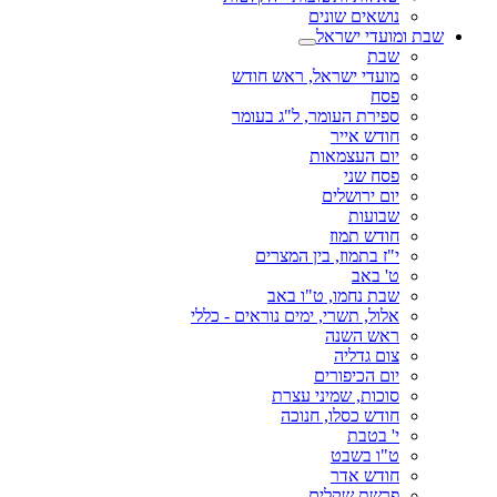
נושאים שונים
שבת ומועדי ישראל
שבת
מועדי ישראל, ראש חודש
פסח
ספירת העומר, ל"ג בעומר
חודש אייר
יום העצמאות
פסח שני
יום ירושלים
שבועות
חודש תמוז
י"ז בתמוז, בין המצרים
ט' באב
שבת נחמו, ט"ו באב
אלול, תשרי, ימים נוראים - כללי
ראש השנה
צום גדליה
יום הכיפורים
סוכות, שמיני עצרת
חודש כסלו, חנוכה
י' בטבת
ט"ו בשבט
חודש אדר
פרשת שקלים