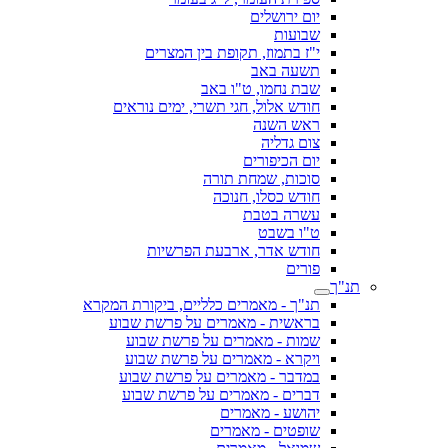
יום ירושלים
שבועות
י"ז בתמוז, תקופת בין המצרים
תשעה באב
שבת נחמו, ט"ו באב
חודש אלול, חגי תשרי, ימים נוראים
ראש השנה
צום גדליה
יום הכיפורים
סוכות, שמחת תורה
חודש כסלו, חנוכה
עשרה בטבת
ט"ו בשבט
חודש אדר, ארבעת הפרשיות
פורים
תנ"ך
תנ"ך - מאמרים כלליים, ביקורת המקרא
בראשית - מאמרים על פרשת שבוע
שמות - מאמרים על פרשת שבוע
ויקרא - מאמרים על פרשת שבוע
במדבר - מאמרים על פרשת שבוע
דברים - מאמרים על פרשת שבוע
יהושע - מאמרים
שופטים - מאמרים