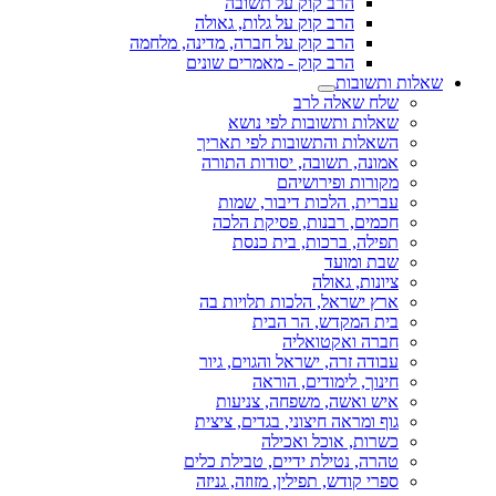
הרב קוק על תשובה
הרב קוק על גלות, גאולה
הרב קוק על חברה, מדינה, מלחמה
הרב קוק - מאמרים שונים
שאלות ותשובות
שלח שאלה לרב
שאלות ותשובות לפי נושא
השאלות והתשובות לפי תאריך
אמונה, תשובה, יסודות התורה
מקורות ופירושיהם
עברית, הלכות דיבור, שמות
חכמים, רבנות, פסיקת הלכה
תפילה, ברכות, בית כנסת
שבת ומועד
ציונות, גאולה
ארץ ישראל, הלכות תלויות בה
בית המקדש, הר הבית
חברה ואקטואליה
עבודה זרה, ישראל והגוים, גיור
חינוך, לימודים, הוראה
איש ואשה, משפחה, צניעות
גוף ומראה חיצוני, בגדים, ציצית
כשרות, אוכל ואכילה
טהרה, נטילת ידיים, טבילת כלים
ספרי קודש, תפילין, מזוזה, גניזה