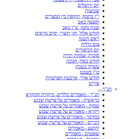
יום ירושלים
שבועות
י"ז בתמוז, תקופת בין המצרים
תשעה באב
שבת נחמו, ט"ו באב
חודש אלול, חגי תשרי, ימים נוראים
ראש השנה
צום גדליה
יום הכיפורים
סוכות, שמחת תורה
חודש כסלו, חנוכה
עשרה בטבת
ט"ו בשבט
חודש אדר, ארבעת הפרשיות
פורים
תנ"ך
תנ"ך - מאמרים כלליים, ביקורת המקרא
בראשית - מאמרים על פרשת שבוע
שמות - מאמרים על פרשת שבוע
ויקרא - מאמרים על פרשת שבוע
במדבר - מאמרים על פרשת שבוע
דברים - מאמרים על פרשת שבוע
יהושע - מאמרים
שופטים - מאמרים