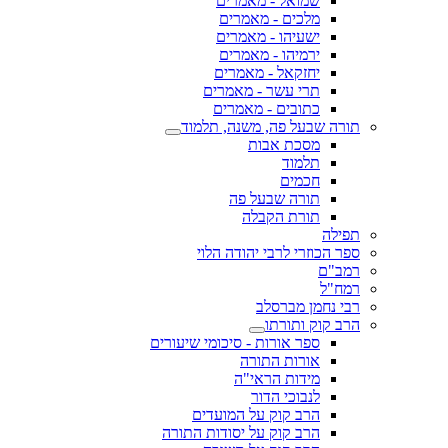
שמואל - מאמרים
מלכים - מאמרים
ישעיהו - מאמרים
ירמיהו - מאמרים
יחזקאל - מאמרים
תרי עשר - מאמרים
כתובים - מאמרים
תורה שבעל פה, משנה, תלמוד
מסכת אבות
תלמוד
חכמים
תורה שבעל פה
תורת הקבלה
תפילה
ספר הכוזרי לרבי יהודה הלוי
רמב"ם
רמח"ל
רבי נחמן מברסלב
הרב קוק ותורתו
ספר אורות - סיכומי שיעורים
אורות התורה
מידות הראי"ה
לנבוכי הדור
הרב קוק על המועדים
הרב קוק על יסודות התורה