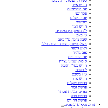
ספירת העומר, ל"ג בעומר
חודש אייר
יום העצמאות
פסח שני
יום ירושלים
שבועות
חודש תמוז
י"ז בתמוז, בין המצרים
ט' באב
שבת נחמו, ט"ו באב
אלול, תשרי, ימים נוראים - כללי
ראש השנה
צום גדליה
יום הכיפורים
סוכות, שמיני עצרת
חודש כסלו, חנוכה
י' בטבת
ט"ו בשבט
חודש אדר
פרשת שקלים
פרשת זכור
פורים, מגילת אסתר
פרשת פרה
פרשת החודש
תורה, נביאים וכתובים