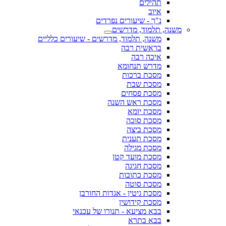
תהילים
איוב
נ"ך - שיעורים נפרדים
משנה, תלמוד, מדרשים
משנה, תלמוד, מדרשים - שיעורים כלליים
בראשית רבה
איכה רבה
מדרש תנחומא
מסכת ברכות
מסכת שבת
מסכת פסחים
מסכת ראש השנה
מסכת יומא
מסכת סוכה
מסכת ביצה
מסכת תענית
מסכת מגילה
מסכת מועד קטן
מסכת חגיגה
מסכת כתובות
מסכת סוטה
מסכת גיטין - אגדות החורבן
מסכת קידושין
בבא מציעא - תנורו של עכנאי
בבא בתרא