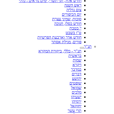
חודש אלול, חגי תשרי, ימים נוראים - כללי
ראש השנה
צום גדליה
יום הכיפורים
סוכות, שמיני עצרת
חודש כסלו, חנוכה
י' בטבת
ט"ו בשבט
חודש אדר וארבעת הפרשיות
פורים, מגילת אסתר
תנ"ך
תנ"ך - כללי, ביקורת המקרא
בראשית
שמות
ויקרא
במדבר
דברים
יהושע
שופטים
שמואל
מלכים
ישעיהו
ירמיהו
יחזקאל
תרי עשר