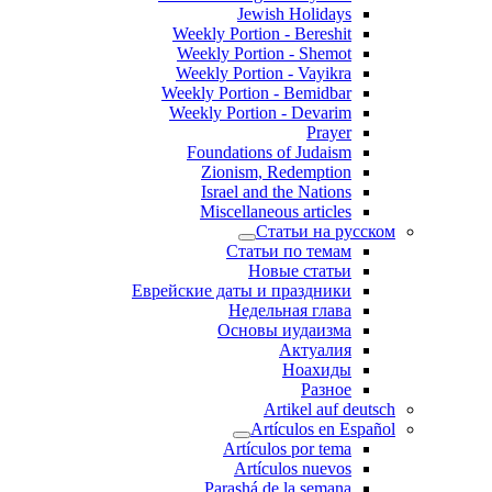
Jewish Holidays
Weekly Portion - Bereshit
Weekly Portion - Shemot
Weekly Portion - Vayikra
Weekly Portion - Bemidbar
Weekly Portion - Devarim
Prayer
Foundations of Judaism
Zionism, Redemption
Israel and the Nations
Miscellaneous articles
Статьи на русском
Статьи по темам
Новые статьи
Еврейские даты и праздники
Недельная глава
Основы иудаизма
Актуалия
Ноахиды
Разное
Artikel auf deutsch
Artículos en Español
Artículos por tema
Artículos nuevos
Parashá de la semana