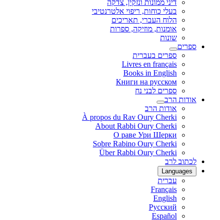
דיני ממונות ונזקין, צדקה
בעלי כוחות, ריפוי אלטרנטיבי
הלוח העברי, תאריכים
אומנות, מוזיקה, ספרות
שונות
ספרים
ספרים בעברית
Livres en français
Books in English
Книги на русском
ספרים לבני נח
אודות הרב
אודות הרב
À propos du Rav Oury Cherki
About Rabbi Oury Cherki
О раве Ури Шерки
Sobre Rabino Oury Cherki
Über Rabbi Oury Cherki
לכתוב לרב
Languages
עברית
Français
English
Русский
Español