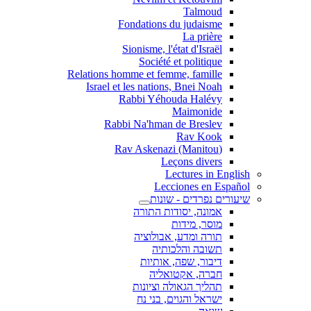
Talmoud
Fondations du judaisme
La prière
Sionisme, l'état d'Israël
Société et politique
Relations homme et femme, famille
Israel et les nations, Bnei Noah
Rabbi Yéhouda Halévy
Maimonide
Rabbi Na'hman de Breslev
Rav Kook
(Rav Askenazi (Manitou
Leçons divers
Lectures in English
Lecciones en Español
שיעורים נפרדים - שונות
אמונה, יסודות התורה
מוסר, מידות
תורה ומדע, אבולוציה
תשובה והלכותיה
דיבור, שפה, אותיות
חברה, אקטואליה
תהליך הגאולה וציונות
ישראל והגוים, בני נח