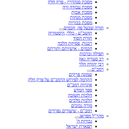
מסכת סנהדרין - פרק חלק
מסכת עבודה זרה
מסכת אבות
מסכת מנחות
מסכת בכורות
תורה שבעל פה, חכמים
תושב"ע - כללי, היסטוריה
תורת הסוד
רבנות, פסיקת הלכה
חכמים - אישיותם ותורתם
תפילה וברכות
רב סעדיה גאון
רבי יהודה הלוי
רמב"ם
שמונה פרקים
הקדמה לפירוש הרמב"ם על פרק חלק
איגרות רמב"ם
ספר המדע
הלכות תשובה
הלכות מלכים
מורה נבוכים
רמב"ם - שיעורים נפרדים
מהר"ל מפראג
גבורות ה'
תפארת ישראל