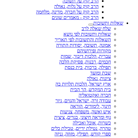
הרב קוק על תשובה
הרב קוק על גלות, גאולה
הרב קוק על חברה, מדינה, מלחמה
הרב קוק - מאמרים שונים
שאלות ותשובות
שלח שאלה לרב
שאלות ותשובות לפי נושא
השאלות והתשובות לפי תאריך
אמונה, תשובה, יסודות התורה
מקורות ופירושיהם
עברית, הלכות דיבור, שמות
חכמים, רבנות, פסיקת הלכה
תפילה, ברכות, בית כנסת
שבת ומועד
ציונות, גאולה
ארץ ישראל, הלכות תלויות בה
בית המקדש, הר הבית
חברה ואקטואליה
עבודה זרה, ישראל והגוים, גיור
חינוך, לימודים, הוראה
איש ואשה, משפחה, צניעות
גוף ומראה חיצוני, בגדים, ציצית
כשרות, אוכל ואכילה
טהרה, נטילת ידיים, טבילת כלים
ספרי קודש, תפילין, מזוזה, גניזה