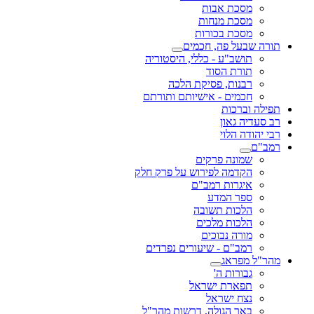
מסכת אבות
מסכת מנחות
מסכת בכורות
תורה שבעל פה, חכמים
תושב"ע - כללי, היסטוריה
תורת הסוד
רבנות, פסיקת הלכה
חכמים - אישיותם ותורתם
תפילה וברכות
רב סעדיה גאון
רבי יהודה הלוי
רמב"ם
שמונה פרקים
הקדמה לפירוש על פרק חלק
איגרות רמב"ם
ספר המדע
הלכות תשובה
הלכות מלכים
מורה נבוכים
רמב"ם - שיעורים נפרדים
מהר"ל מפראג
גבורות ה'
תפארת ישראל
נצח ישראל
באר הגולה, דרשות מהר"ל