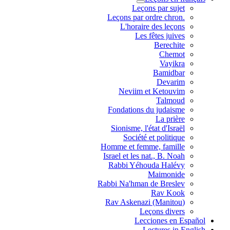
Leçons par sujet
.Leçons par ordre chron
L'horaire des leçons
Les fêtes juives
Berechite
Chemot
Vayikra
Bamidbar
Devarim
Neviim et Ketouvim
Talmoud
Fondations du judaisme
La prière
Sionisme, l'état d'Israël
Société et politique
Homme et femme, famille
Israel et les nat., B. Noah
Rabbi Yéhouda Halévy
Maimonide
Rabbi Na'hman de Breslev
Rav Kook
(Rav Askenazi (Manitou
Leçons divers
Lecciones en Español
Lectures in English