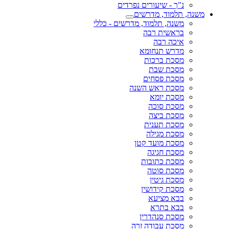
נ"ך - שיעורים נפרדים
משנה, תלמוד, מדרשים
משנה, תלמוד, מדרשים - כללי
בראשית רבה
איכה רבה
מדרש תנחומא
מסכת ברכות
מסכת שבת
מסכת פסחים
מסכת ראש השנה
מסכת יומא
מסכת סוכה
מסכת ביצה
מסכת תענית
מסכת מגילה
מסכת מועד קטן
מסכת חגיגה
מסכת כתובות
מסכת סוטה
מסכת גיטין
מסכת קידושין
בבא מציעא
בבא בתרא
מסכת סנהדרין
מסכת עבודה זרה