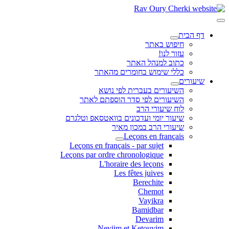
דף הבית
חיפוש באתר
עזור לנו!
כתוב למנהל האתר
כללי שימוש בחומרים מהאתר
שיעורים
השיעורים בעברית לפי נושא
השיעורים לפי סדר הוספתם לאתר
לוח שיעורי הרב
שיעור יומי ועדכונים בוואטסאפ וטלגרם
שיעורי הרב במכון מאיר
Leçons en français
Leçons en français - par sujet
Leçons par ordre chronologique
L'horaire des leçons
Les fêtes juives
Berechite
Chemot
Vayikra
Bamidbar
Devarim
Neviim et Ketouvim