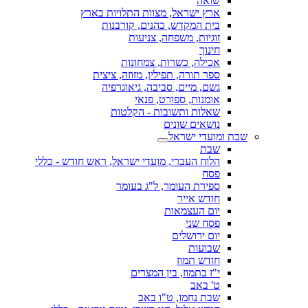
שואה
ארץ ישראל, מצוות התלויות בארץ
בית המקדש, כהנים, קורבנות
זוגיות, משפחה, צניעות
חינוך
אכילה, כשרות, צמחונות
ספר תורה, תפילין, מזוזה, ציצית
גשם, מיים, סביבה, גיאוגרפיה
אומנות, ספורט, פנאי
שאלות ותשובות - הקלטות
נושאים שונים
שבת ומועדי ישראל
שבת
הלוח העברי, מועדי ישראל, ראש חודש - כללי
פסח
ספירת העומר, ל"ג בעומר
חודש אייר
יום העצמאות
פסח שני
יום ירושלים
שבועות
חודש תמוז
י"ז בתמוז, בין המצרים
ט' באב
שבת נחמו, ט"ו באב