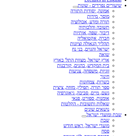
שיעורים נפרדים - שונות
אמונה, יסודות התורה
מוסר, מידות
תורה ומדע, אבולוציה
תשובה והלכותיה
דיבור, שפה, אותיות
חברה, אקטואליה
תהליך הגאולה וציונות
ישראל והגוים, בני נח
שואה
ארץ ישראל, מצוות התל' בארץ
בית המקדש, כהנים, קורבנות
זוגיות, משפחה, צניעות
חינוך
כשרות, צמחונות
ספר תורה, תפילין, מזוזה, ציצית
גשם, מיים, סביבה, גיאוגרפיה
אומנות, ספורט, פנאי
שאלות ותשובות - הקלטות
נושאים שונים
שבת ומועדי ישראל
שבת
מועדי ישראל, ראש חודש
פסח