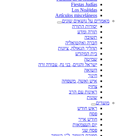
Fiestas Judías
Los Noájidas
Artículos misceláneos
מאמרים על נושאים שונים
יסודות התורה
תורה ומדע
תשובה
חברה ואקטואליה
תהליך הגאולה, ציונות
בית המקדש
שמיטה
ישראל והגוים, בני נח, עבודה זרה
השואה
חינוך
איש ואשה, משפחה
צחוק
ראינות עם הרב
שונות
מועדים
ראש חודש
פסח
חודש אייר
יום העצמאות
פסח שני
ספירת העומר, ל"ג בעומר