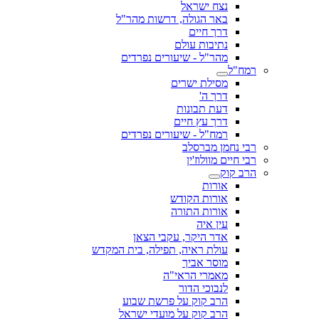
נצח ישראל
באר הגולה, דרשות מהר"ל
דרך חיים
נתיבות עולם
מהר"ל - שיעורים נפרדים
רמח"ל
מסילת ישרים
דרך ה'
דעת תבונות
דרך עץ חיים
רמח"ל - שיעורים נפרדים
רבי נחמן מברסלב
רבי חיים מוולוז'ין
הרב קוק
אורות
אורות הקודש
אורות התורה
עין איה
אדר היקר, עקבי הצאן
עולת ראיה, תפילה, בית המקדש
מוסר אביך
מאמרי הראי"ה
לנבוכי הדור
הרב קוק על פרשת שבוע
הרב קוק על מועדי ישראל