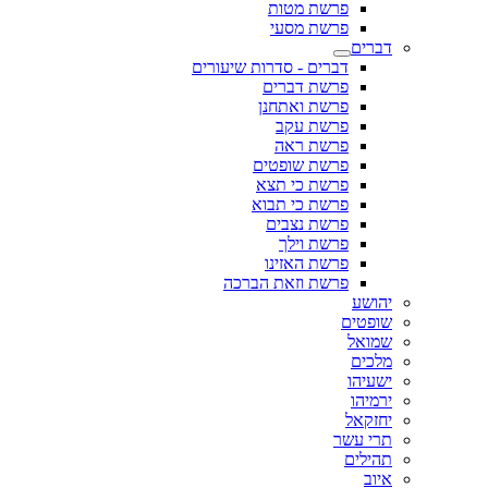
פרשת מטות
פרשת מסעי
דברים
דברים - סדרות שיעורים
פרשת דברים
פרשת ואתחנן
פרשת עקב
פרשת ראה
פרשת שופטים
פרשת כי תצא
פרשת כי תבוא
פרשת נצבים
פרשת וילך
פרשת האזינו
פרשת וזאת הברכה
יהושע
שופטים
שמואל
מלכים
ישעיהו
ירמיהו
יחזקאל
תרי עשר
תהילים
איוב