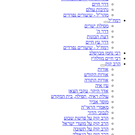
דרך חיים
נתיבות עולם
מהר"ל - שיעורים נפרדים
רמח"ל
מסילת ישרים
דרך ה'
דעת תבונות
דרך עץ חיים
רמח"ל - שיעורים נפרדים
רבי נחמן מברסלב
רבי חיים מוולוז'ין
הרב קוק
אורות
אורות הקודש
אורות התורה
עין איה
אדר היקר, עקבי הצאן
עולת ראיה, תפילה, בית המקדש
מוסר אביך
מאמרי הראי"ה
לנבוכי הדור
הרב קוק על פרשת שבוע
הרב קוק על מועדי ישראל
הרב קוק על תשובה
הרב קוק על הגאולה