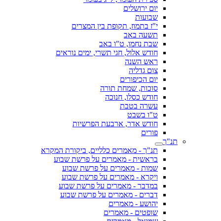
יום ירושלים
שבועות
י"ז בתמוז, תקופת בין המצרים
תשעה באב
שבת נחמו, ט"ו באב
חודש אלול, חגי תשרי, ימים נוראים
ראש השנה
צום גדליה
יום הכיפורים
סוכות, שמחת תורה
חודש כסלו, חנוכה
עשרה בטבת
ט"ו בשבט
חודש אדר, ארבעת הפרשיות
פורים
תנ"ך
תנ"ך - מאמרים כלליים, ביקורת המקרא
בראשית - מאמרים על פרשת שבוע
שמות - מאמרים על פרשת שבוע
ויקרא - מאמרים על פרשת שבוע
במדבר - מאמרים על פרשת שבוע
דברים - מאמרים על פרשת שבוע
יהושע - מאמרים
שופטים - מאמרים