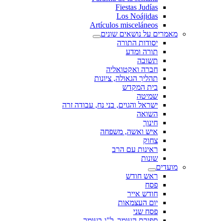
Fiestas Judías
Los Noájidas
Artículos misceláneos
מאמרים על נושאים שונים
יסודות התורה
תורה ומדע
תשובה
חברה ואקטואליה
תהליך הגאולה, ציונות
בית המקדש
שמיטה
ישראל והגוים, בני נח, עבודה זרה
השואה
חינוך
איש ואשה, משפחה
צחוק
ראינות עם הרב
שונות
מועדים
ראש חודש
פסח
חודש אייר
יום העצמאות
פסח שני
ספירת העומר, ל"ג בעומר