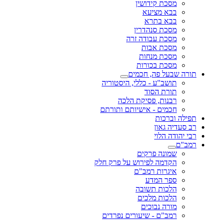
מסכת קידושין
בבא מציעא
בבא בתרא
מסכת סנהדרין
מסכת עבודה זרה
מסכת אבות
מסכת מנחות
מסכת בכורות
תורה שבעל פה, חכמים
תושב"ע - כללי, היסטוריה
תורת הסוד
רבנות, פסיקת הלכה
חכמים - אישיותם ותורתם
תפילה וברכות
רב סעדיה גאון
רבי יהודה הלוי
רמב"ם
שמונה פרקים
הקדמה לפירוש על פרק חלק
איגרות רמב"ם
ספר המדע
הלכות תשובה
הלכות מלכים
מורה נבוכים
רמב"ם - שיעורים נפרדים