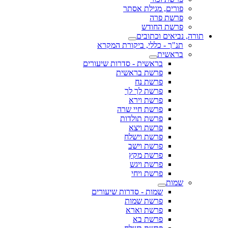
פורים, מגילת אסתר
פרשת פרה
פרשת החודש
תורה, נביאים וכתובים
תנ"ך - כללי, ביקורת המקרא
בראשית
בראשית - סדרות שיעורים
פרשת בראשית
פרשת נח
פרשת לך לך
פרשת וירא
פרשת חיי שרה
פרשת תולדות
פרשת ויצא
פרשת וישלח
פרשת וישב
פרשת מקץ
פרשת ויגש
פרשת ויחי
שמות
שמות - סדרות שיעורים
פרשת שמות
פרשת וארא
פרשת בא