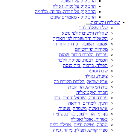
הרב קוק על תשובה
הרב קוק על גלות, גאולה
הרב קוק על חברה, מדינה, מלחמה
הרב קוק - מאמרים שונים
שאלות ותשובות
שלח שאלה לרב
שאלות ותשובות לפי נושא
השאלות והתשובות לפי תאריך
אמונה, תשובה, יסודות התורה
מקורות ופירושיהם
עברית, הלכות דיבור, שמות
חכמים, רבנות, פסיקת הלכה
תפילה, ברכות, בית כנסת
שבת ומועד
ציונות, גאולה
ארץ ישראל, הלכות תלויות בה
בית המקדש, הר הבית
חברה ואקטואליה
עבודה זרה, ישראל והגוים, גיור
חינוך, לימודים, הוראה
איש ואשה, משפחה, צניעות
גוף ומראה חיצוני, בגדים, ציצית
כשרות, אוכל ואכילה
טהרה, נטילת ידיים, טבילת כלים
ספרי קודש, תפילין, מזוזה, גניזה