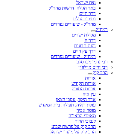
נצח ישראל
באר הגולה, דרשות מהר"ל
דרך חיים
נתיבות עולם
מהר"ל - שיעורים נפרדים
רמח"ל
מסילת ישרים
דרך ה'
דעת תבונות
דרך עץ חיים
רמח"ל - שיעורים נפרדים
רבי נחמן מברסלב
רבי חיים מוולוז'ין
הרב קוק
אורות
אורות הקודש
אורות התורה
עין איה
אדר היקר, עקבי הצאן
עולת ראיה, תפילה, בית המקדש
מוסר אביך
מאמרי הראי"ה
לנבוכי הדור
הרב קוק על פרשת שבוע
הרב קוק על מועדי ישראל