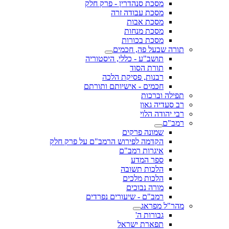
מסכת סנהדרין - פרק חלק
מסכת עבודה זרה
מסכת אבות
מסכת מנחות
מסכת בכורות
תורה שבעל פה, חכמים
תושב"ע - כללי, היסטוריה
תורת הסוד
רבנות, פסיקת הלכה
חכמים - אישיותם ותורתם
תפילה וברכות
רב סעדיה גאון
רבי יהודה הלוי
רמב"ם
שמונה פרקים
הקדמה לפירוש הרמב"ם על פרק חלק
איגרות רמב"ם
ספר המדע
הלכות תשובה
הלכות מלכים
מורה נבוכים
רמב"ם - שיעורים נפרדים
מהר"ל מפראג
גבורות ה'
תפארת ישראל