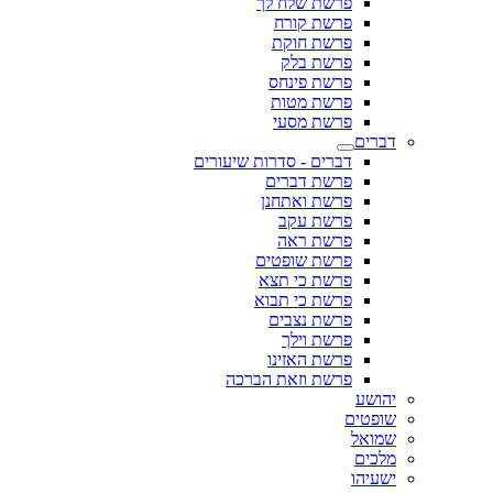
פרשת שלח לך
פרשת קורח
פרשת חוקת
פרשת בלק
פרשת פינחס
פרשת מטות
פרשת מסעי
דברים
דברים - סדרות שיעורים
פרשת דברים
פרשת ואתחנן
פרשת עקב
פרשת ראה
פרשת שופטים
פרשת כי תצא
פרשת כי תבוא
פרשת נצבים
פרשת וילך
פרשת האזינו
פרשת וזאת הברכה
יהושע
שופטים
שמואל
מלכים
ישעיהו