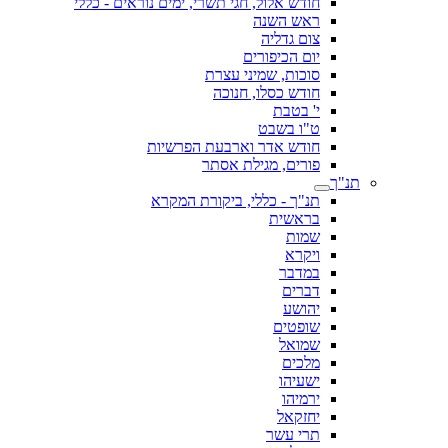
חודש אלול, חגי תשרי, ימים נוראים - כללי
ראש השנה
צום גדליה
יום הכיפורים
סוכות, שמיני עצרת
חודש כסלו, חנוכה
י' בטבת
ט"ו בשבט
חודש אדר וארבעת הפרשיות
פורים, מגילת אסתר
תנ"ך
תנ"ך - כללי, ביקורת המקרא
בראשית
שמות
ויקרא
במדבר
דברים
יהושע
שופטים
שמואל
מלכים
ישעיהו
ירמיהו
יחזקאל
תרי עשר