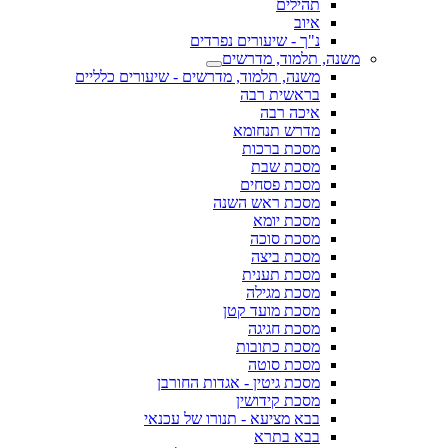
תהילים
איוב
נ"ך - שיעורים נפרדים
משנה, תלמוד, מדרשים
משנה, תלמוד, מדרשים - שיעורים כלליים
בראשית רבה
איכה רבה
מדרש תנחומא
מסכת ברכות
מסכת שבת
מסכת פסחים
מסכת ראש השנה
מסכת יומא
מסכת סוכה
מסכת ביצה
מסכת תענית
מסכת מגילה
מסכת מועד קטן
מסכת חגיגה
מסכת כתובות
מסכת סוטה
מסכת גיטין - אגדות החורבן
מסכת קידושין
בבא מציעא - תנורו של עכנאי
בבא בתרא