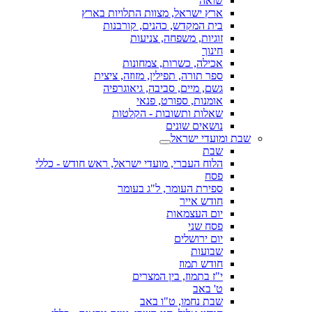
שואה
ארץ ישראל, מצוות התלויות בארץ
בית המקדש, כהנים, קורבנות
זוגיות, משפחה, צניעות
חינוך
אכילה, כשרות, צמחונות
ספר תורה, תפילין, מזוזה, ציצית
גשם, מיים, סביבה, גיאוגרפיה
אומנות, ספורט, פנאי
שאלות ותשובות - הקלטות
נושאים שונים
שבת ומועדי ישראל
שבת
הלוח העברי, מועדי ישראל, ראש חודש - כללי
פסח
ספירת העומר, ל"ג בעומר
חודש אייר
יום העצמאות
פסח שני
יום ירושלים
שבועות
חודש תמוז
י"ז בתמוז, בין המצרים
ט' באב
שבת נחמו, ט"ו באב