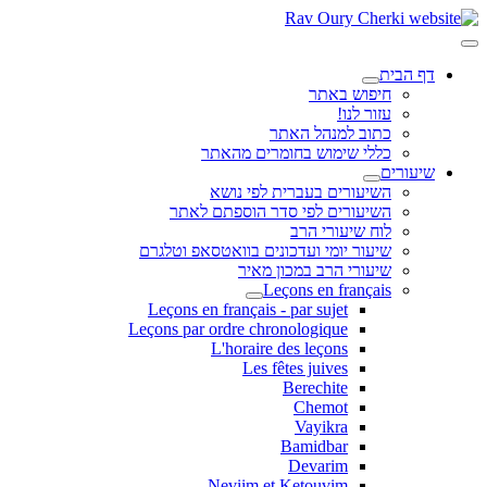
דף הבית
חיפוש באתר
עזור לנו!
כתוב למנהל האתר
כללי שימוש בחומרים מהאתר
שיעורים
השיעורים בעברית לפי נושא
השיעורים לפי סדר הוספתם לאתר
לוח שיעורי הרב
שיעור יומי ועדכונים בוואטסאפ וטלגרם
שיעורי הרב במכון מאיר
Leçons en français
Leçons en français - par sujet
Leçons par ordre chronologique
L'horaire des leçons
Les fêtes juives
Berechite
Chemot
Vayikra
Bamidbar
Devarim
Neviim et Ketouvim