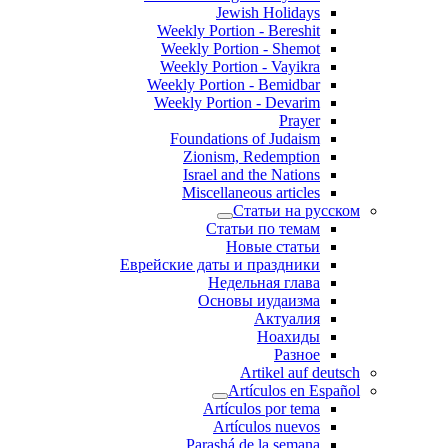
Jewish Holidays
Weekly Portion - Bereshit
Weekly Portion - Shemot
Weekly Portion - Vayikra
Weekly Portion - Bemidbar
Weekly Portion - Devarim
Prayer
Foundations of Judaism
Zionism, Redemption
Israel and the Nations
Miscellaneous articles
Статьи на русском
Статьи по темам
Новые статьи
Еврейские даты и праздники
Недельная глава
Основы иудаизма
Актуалия
Ноахиды
Разное
Artikel auf deutsch
Artículos en Español
Artículos por tema
Artículos nuevos
Parashá de la semana