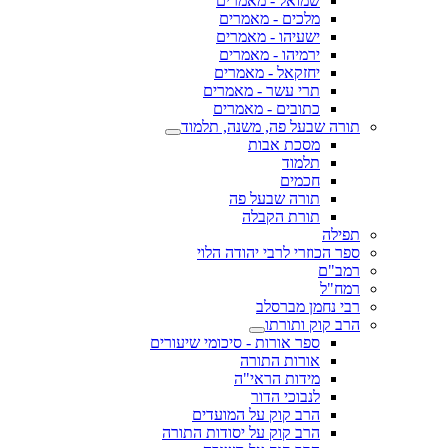
שמואל - מאמרים
מלכים - מאמרים
ישעיהו - מאמרים
ירמיהו - מאמרים
יחזקאל - מאמרים
תרי עשר - מאמרים
כתובים - מאמרים
תורה שבעל פה, משנה, תלמוד
מסכת אבות
תלמוד
חכמים
תורה שבעל פה
תורת הקבלה
תפילה
ספר הכוזרי לרבי יהודה הלוי
רמב"ם
רמח"ל
רבי נחמן מברסלב
הרב קוק ותורתו
ספר אורות - סיכומי שיעורים
אורות התורה
מידות הראי"ה
לנבוכי הדור
הרב קוק על המועדים
הרב קוק על יסודות התורה