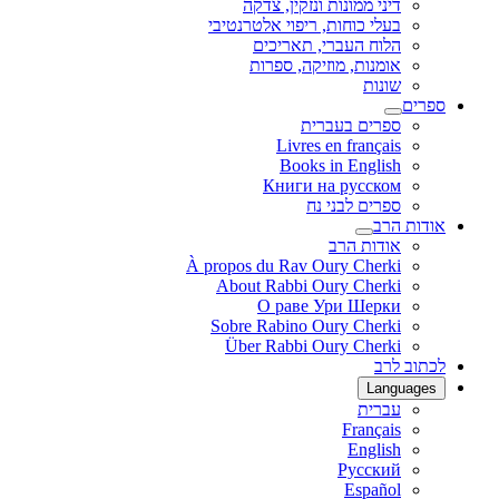
דיני ממונות ונזקין, צדקה
בעלי כוחות, ריפוי אלטרנטיבי
הלוח העברי, תאריכים
אומנות, מוזיקה, ספרות
שונות
ספרים
ספרים בעברית
Livres en français
Books in English
Книги на русском
ספרים לבני נח
אודות הרב
אודות הרב
À propos du Rav Oury Cherki
About Rabbi Oury Cherki
О раве Ури Шерки
Sobre Rabino Oury Cherki
Über Rabbi Oury Cherki
לכתוב לרב
Languages
עברית
Français
English
Русский
Español