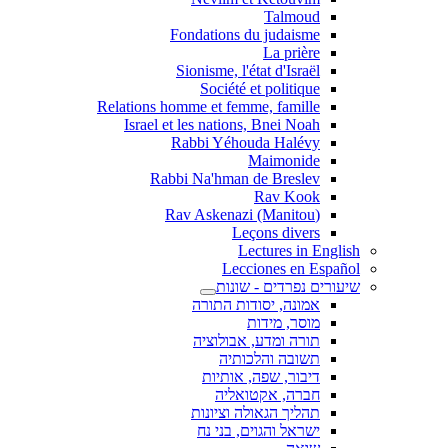
Talmoud
Fondations du judaisme
La prière
Sionisme, l'état d'Israël
Société et politique
Relations homme et femme, famille
Israel et les nations, Bnei Noah
Rabbi Yéhouda Halévy
Maimonide
Rabbi Na'hman de Breslev
Rav Kook
(Rav Askenazi (Manitou
Leçons divers
Lectures in English
Lecciones en Español
שיעורים נפרדים - שונות
אמונה, יסודות התורה
מוסר, מידות
תורה ומדע, אבולוציה
תשובה והלכותיה
דיבור, שפה, אותיות
חברה, אקטואליה
תהליך הגאולה וציונות
ישראל והגוים, בני נח