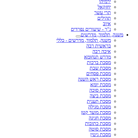
ירמיהו
יחזקאל
תרי עשר
תהילים
איוב
נ"ך - שיעורים נפרדים
משנה, תלמוד, מדרשים
משנה, תלמוד, מדרשים - כללי
בראשית רבה
איכה רבה
מדרש תנחומא
מסכת ברכות
מסכת שבת
מסכת פסחים
מסכת ראש השנה
מסכת יומא
מסכת סוכה
מסכת ביצה
מסכת תענית
מסכת מגילה
מסכת מועד קטן
מסכת חגיגה
מסכת כתובות
מסכת סוטה
מסכת גיטין