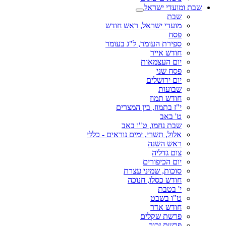
שבת ומועדי ישראל
שבת
מועדי ישראל, ראש חודש
פסח
ספירת העומר, ל"ג בעומר
חודש אייר
יום העצמאות
פסח שני
יום ירושלים
שבועות
חודש תמוז
י"ז בתמוז, בין המצרים
ט' באב
שבת נחמו, ט"ו באב
אלול, תשרי, ימים נוראים - כללי
ראש השנה
צום גדליה
יום הכיפורים
סוכות, שמיני עצרת
חודש כסלו, חנוכה
י' בטבת
ט"ו בשבט
חודש אדר
פרשת שקלים
פרשת זכור