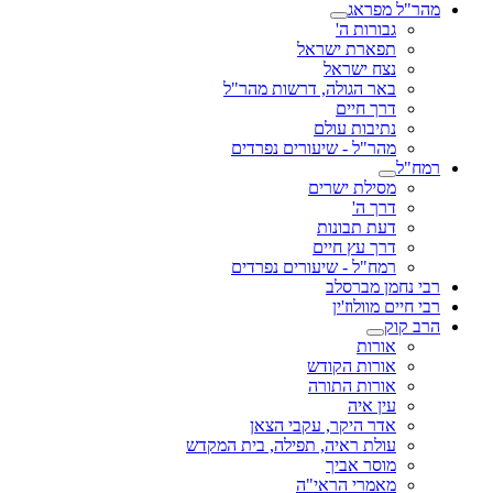
מהר"ל מפראג
גבורות ה'
תפארת ישראל
נצח ישראל
באר הגולה, דרשות מהר"ל
דרך חיים
נתיבות עולם
מהר"ל - שיעורים נפרדים
רמח"ל
מסילת ישרים
דרך ה'
דעת תבונות
דרך עץ חיים
רמח"ל - שיעורים נפרדים
רבי נחמן מברסלב
רבי חיים מוולוז'ין
הרב קוק
אורות
אורות הקודש
אורות התורה
עין איה
אדר היקר, עקבי הצאן
עולת ראיה, תפילה, בית המקדש
מוסר אביך
מאמרי הראי"ה