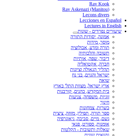
Rav Kook
(Rav Askenazi (Manitou
Leçons divers
Lecciones en Español
Lectures in English
שיעורים נפרדים - שונות
אמונה, יסודות התורה
מוסר, מידות
תורה ומדע, אבולוציה
תשובה והלכותיה
דיבור, שפה, אותיות
חברה, אקטואליה
תהליך הגאולה וציונות
ישראל והגוים, בני נח
שואה
ארץ ישראל, מצוות התל' בארץ
בית המקדש, כהנים, קורבנות
זוגיות, משפחה, צניעות
חינוך
כשרות, צמחונות
ספר תורה, תפילין, מזוזה, ציצית
גשם, מיים, סביבה, גיאוגרפיה
אומנות, ספורט, פנאי
שאלות ותשובות - הקלטות
נושאים שונים