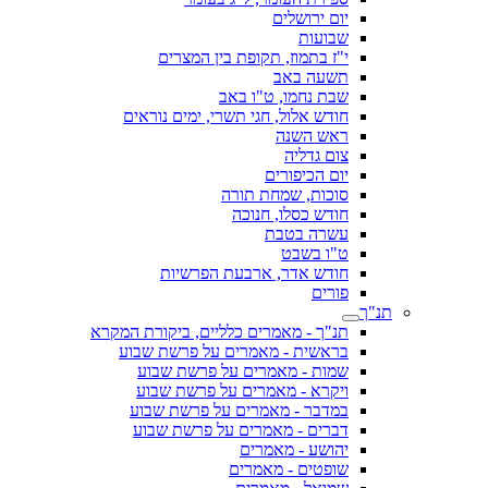
יום ירושלים
שבועות
י"ז בתמוז, תקופת בין המצרים
תשעה באב
שבת נחמו, ט"ו באב
חודש אלול, חגי תשרי, ימים נוראים
ראש השנה
צום גדליה
יום הכיפורים
סוכות, שמחת תורה
חודש כסלו, חנוכה
עשרה בטבת
ט"ו בשבט
חודש אדר, ארבעת הפרשיות
פורים
תנ"ך
תנ"ך - מאמרים כלליים, ביקורת המקרא
בראשית - מאמרים על פרשת שבוע
שמות - מאמרים על פרשת שבוע
ויקרא - מאמרים על פרשת שבוע
במדבר - מאמרים על פרשת שבוע
דברים - מאמרים על פרשת שבוע
יהושע - מאמרים
שופטים - מאמרים