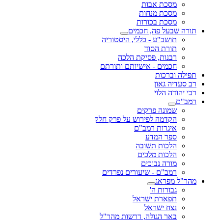
מסכת אבות
מסכת מנחות
מסכת בכורות
תורה שבעל פה, חכמים
תושב"ע - כללי, היסטוריה
תורת הסוד
רבנות, פסיקת הלכה
חכמים - אישיותם ותורתם
תפילה וברכות
רב סעדיה גאון
רבי יהודה הלוי
רמב"ם
שמונה פרקים
הקדמה לפירוש על פרק חלק
איגרות רמב"ם
ספר המדע
הלכות תשובה
הלכות מלכים
מורה נבוכים
רמב"ם - שיעורים נפרדים
מהר"ל מפראג
גבורות ה'
תפארת ישראל
נצח ישראל
באר הגולה, דרשות מהר"ל