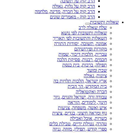
הרב קוק על תשובה
הרב קוק על גלות, גאולה
הרב קוק על חברה, מדינה, מלחמה
הרב קוק - מאמרים שונים
שאלות ותשובות
שלח שאלה לרב
שאלות ותשובות לפי נושא
השאלות והתשובות לפי תאריך
אמונה, תשובה, יסודות התורה
מקורות ופירושיהם
עברית, הלכות דיבור, שמות
חכמים, רבנות, פסיקת הלכה
תפילה, ברכות, בית כנסת
שבת ומועד
ציונות, גאולה
ארץ ישראל, הלכות תלויות בה
בית המקדש, הר הבית
חברה ואקטואליה
עבודה זרה, ישראל והגוים, גיור
חינוך, לימודים, הוראה
איש ואשה, משפחה, צניעות
גוף ומראה חיצוני, בגדים, ציצית
כשרות, אוכל ואכילה
טהרה, נטילת ידיים, טבילת כלים
ספרי קודש, תפילין, מזוזה, גניזה