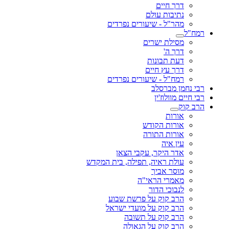
דרך חיים
נתיבות עולם
מהר"ל - שיעורים נפרדים
רמח"ל
מסילת ישרים
דרך ה'
דעת תבונות
דרך עץ חיים
רמח"ל - שיעורים נפרדים
רבי נחמן מברסלב
רבי חיים מוולוז'ין
הרב קוק
אורות
אורות הקודש
אורות התורה
עין איה
אדר היקר, עקבי הצאן
עולת ראיה, תפילה, בית המקדש
מוסר אביך
מאמרי הראי"ה
לנבוכי הדור
הרב קוק על פרשת שבוע
הרב קוק על מועדי ישראל
הרב קוק על תשובה
הרב קוק על הגאולה