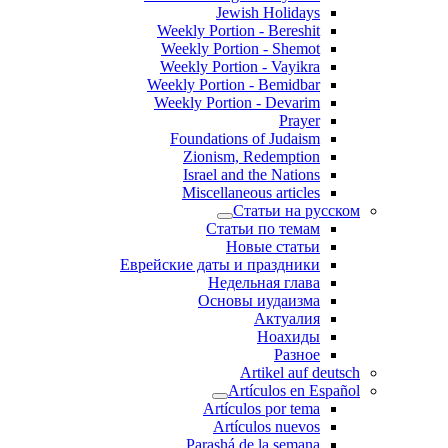
Jewish Holidays
Weekly Portion - Bereshit
Weekly Portion - Shemot
Weekly Portion - Vayikra
Weekly Portion - Bemidbar
Weekly Portion - Devarim
Prayer
Foundations of Judaism
Zionism, Redemption
Israel and the Nations
Miscellaneous articles
Статьи на русском
Статьи по темам
Новые статьи
Еврейские даты и праздники
Недельная глава
Основы иудаизма
Актуалия
Ноахиды
Разное
Artikel auf deutsch
Artículos en Español
Artículos por tema
Artículos nuevos
Parashá de la semana