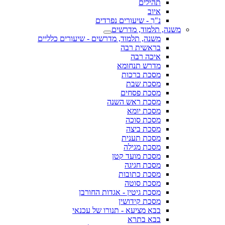
תהילים
איוב
נ"ך - שיעורים נפרדים
משנה, תלמוד, מדרשים
משנה, תלמוד, מדרשים - שיעורים כלליים
בראשית רבה
איכה רבה
מדרש תנחומא
מסכת ברכות
מסכת שבת
מסכת פסחים
מסכת ראש השנה
מסכת יומא
מסכת סוכה
מסכת ביצה
מסכת תענית
מסכת מגילה
מסכת מועד קטן
מסכת חגיגה
מסכת כתובות
מסכת סוטה
מסכת גיטין - אגדות החורבן
מסכת קידושין
בבא מציעא - תנורו של עכנאי
בבא בתרא