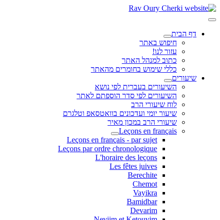
דף הבית
חיפוש באתר
עזור לנו!
כתוב למנהל האתר
כללי שימוש בחומרים מהאתר
שיעורים
השיעורים בעברית לפי נושא
השיעורים לפי סדר הוספתם לאתר
לוח שיעורי הרב
שיעור יומי ועדכונים בוואטסאפ וטלגרם
שיעורי הרב במכון מאיר
Leçons en français
Leçons en français - par sujet
Leçons par ordre chronologique
L'horaire des leçons
Les fêtes juives
Berechite
Chemot
Vayikra
Bamidbar
Devarim
Neviim et Ketouvim