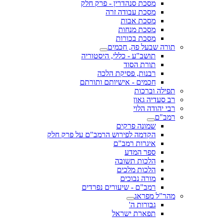
מסכת סנהדרין - פרק חלק
מסכת עבודה זרה
מסכת אבות
מסכת מנחות
מסכת בכורות
תורה שבעל פה, חכמים
תושב"ע - כללי, היסטוריה
תורת הסוד
רבנות, פסיקת הלכה
חכמים - אישיותם ותורתם
תפילה וברכות
רב סעדיה גאון
רבי יהודה הלוי
רמב"ם
שמונה פרקים
הקדמה לפירוש הרמב"ם על פרק חלק
איגרות רמב"ם
ספר המדע
הלכות תשובה
הלכות מלכים
מורה נבוכים
רמב"ם - שיעורים נפרדים
מהר"ל מפראג
גבורות ה'
תפארת ישראל