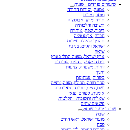
שיעורים נפרדים - שונות
אמונה, יסודות התורה
מוסר, מידות
תורה ומדע, אבולוציה
תשובה והלכותיה
דיבור, שפה, אותיות
חברה, אקטואליה
תהליך הגאולה וציונות
ישראל והגוים, בני נח
שואה
ארץ ישראל, מצוות התל' בארץ
בית המקדש, כהנים, קורבנות
זוגיות, משפחה, צניעות
חינוך
כשרות, צמחונות
ספר תורה, תפילין, מזוזה, ציצית
גשם, מיים, סביבה, גיאוגרפיה
אומנות, ספורט, פנאי
שאלות ותשובות - הקלטות
נושאים שונים
שבת ומועדי ישראל
שבת
מועדי ישראל, ראש חודש
פסח
ספירת העומר, ל"ג בעומר