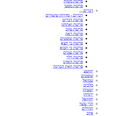
פרשת מטות
פרשת מסעי
דברים
דברים - סדרות שיעורים
פרשת דברים
פרשת ואתחנן
פרשת עקב
פרשת ראה
פרשת שופטים
פרשת כי תצא
פרשת כי תבוא
פרשת נצבים
פרשת וילך
פרשת האזינו
פרשת וזאת הברכה
יהושע
שופטים
שמואל
מלכים
ישעיהו
ירמיהו
יחזקאל
תרי עשר
תהילים
איוב