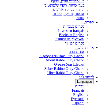
דיני ממונות ונזקין, צדקה
בעלי כוחות, ריפוי אלטרנטיבי
הלוח העברי, תאריכים
אומנות, מוזיקה, ספרות
שונות
ספרים
ספרים בעברית
Livres en français
Books in English
Книги на русском
ספרים לבני נח
אודות הרב
אודות הרב
À propos du Rav Oury Cherki
About Rabbi Oury Cherki
О раве Ури Шерки
Sobre Rabino Oury Cherki
Über Rabbi Oury Cherki
לכתוב לרב
Languages
עברית
Français
English
Русский
Español