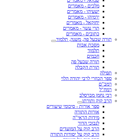
שמואל - מאמרים
מלכים - מאמרים
ישעיהו - מאמרים
ירמיהו - מאמרים
יחזקאל - מאמרים
תרי עשר - מאמרים
כתובים - מאמרים
תורה שבעל פה, משנה, תלמוד
מסכת אבות
תלמוד
חכמים
תורה שבעל פה
תורת הקבלה
תפילה
ספר הכוזרי לרבי יהודה הלוי
רמב"ם
רמח"ל
רבי נחמן מברסלב
הרב קוק ותורתו
ספר אורות - סיכומי שיעורים
אורות התורה
מידות הראי"ה
לנבוכי הדור
הרב קוק על המועדים
הרב קוק על יסודות התורה