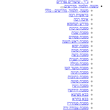
נ"ך - שיעורים נפרדים
משנה, תלמוד, מדרשים
משנה, תלמוד, מדרשים - כללי
בראשית רבה
איכה רבה
מדרש תנחומא
מסכת ברכות
מסכת שבת
מסכת פסחים
מסכת ראש השנה
מסכת יומא
מסכת סוכה
מסכת ביצה
מסכת תענית
מסכת מגילה
מסכת מועד קטן
מסכת חגיגה
מסכת כתובות
מסכת סוטה
מסכת גיטין
מסכת קידושין
בבא מציעא
בבא בתרא
מסכת סנהדרין
מסכת עבודה זרה