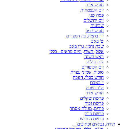
חודש אייר
יום העצמאות
פסח שני
יום ירושלים
שבועות
חודש תמוז
י"ז בתמוז, בין המצרים
ט' באב
שבת נחמו, ט"ו באב
אלול, תשרי, ימים נוראים - כללי
ראש השנה
צום גדליה
יום הכיפורים
סוכות, שמיני עצרת
חודש כסלו, חנוכה
י' בטבת
ט"ו בשבט
חודש אדר
פרשת שקלים
פרשת זכור
פורים, מגילת אסתר
פרשת פרה
פרשת החודש
תורה, נביאים וכתובים