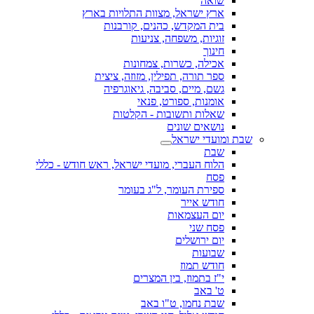
שואה
ארץ ישראל, מצוות התלויות בארץ
בית המקדש, כהנים, קורבנות
זוגיות, משפחה, צניעות
חינוך
אכילה, כשרות, צמחונות
ספר תורה, תפילין, מזוזה, ציצית
גשם, מיים, סביבה, גיאוגרפיה
אומנות, ספורט, פנאי
שאלות ותשובות - הקלטות
נושאים שונים
שבת ומועדי ישראל
שבת
הלוח העברי, מועדי ישראל, ראש חודש - כללי
פסח
ספירת העומר, ל"ג בעומר
חודש אייר
יום העצמאות
פסח שני
יום ירושלים
שבועות
חודש תמוז
י"ז בתמוז, בין המצרים
ט' באב
שבת נחמו, ט"ו באב