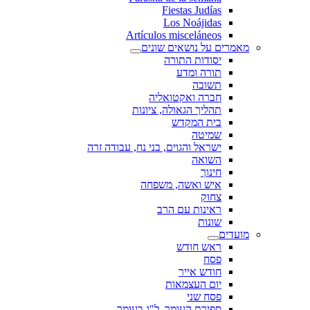
Fiestas Judías
Los Noájidas
Artículos misceláneos
מאמרים על נושאים שונים
יסודות התורה
תורה ומדע
תשובה
חברה ואקטואליה
תהליך הגאולה, ציונות
בית המקדש
שמיטה
ישראל והגוים, בני נח, עבודה זרה
השואה
חינוך
איש ואשה, משפחה
צחוק
ראינות עם הרב
שונות
מועדים
ראש חודש
פסח
חודש אייר
יום העצמאות
פסח שני
ספירת העומר, ל"ג בעומר