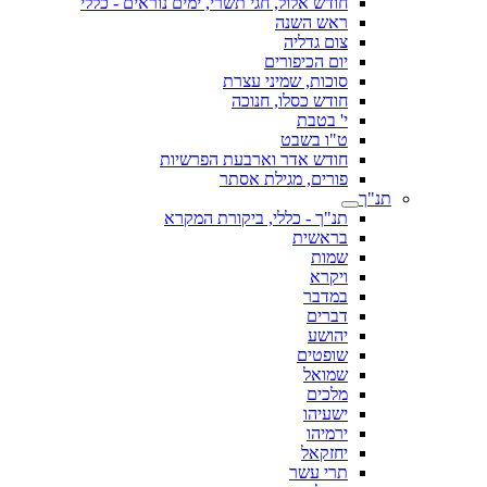
חודש אלול, חגי תשרי, ימים נוראים - כללי
ראש השנה
צום גדליה
יום הכיפורים
סוכות, שמיני עצרת
חודש כסלו, חנוכה
י' בטבת
ט"ו בשבט
חודש אדר וארבעת הפרשיות
פורים, מגילת אסתר
תנ"ך
תנ"ך - כללי, ביקורת המקרא
בראשית
שמות
ויקרא
במדבר
דברים
יהושע
שופטים
שמואל
מלכים
ישעיהו
ירמיהו
יחזקאל
תרי עשר