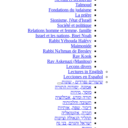
Talmoud
Fondations du judaisme
La prière
Sionisme, l'état d'Israël
Société et politique
Relations homme et femme, famille
Israel et les nations, Bnei Noah
Rabbi Yéhouda Halévy
Maimonide
Rabbi Na'hman de Breslev
Rav Kook
(Rav Askenazi (Manitou
Leçons divers
Lectures in English
Lecciones en Español
שיעורים נפרדים - שונות
אמונה, יסודות התורה
מוסר, מידות
תורה ומדע, אבולוציה
תשובה והלכותיה
דיבור, שפה, אותיות
חברה, אקטואליה
תהליך הגאולה וציונות
ישראל והגוים, בני נח