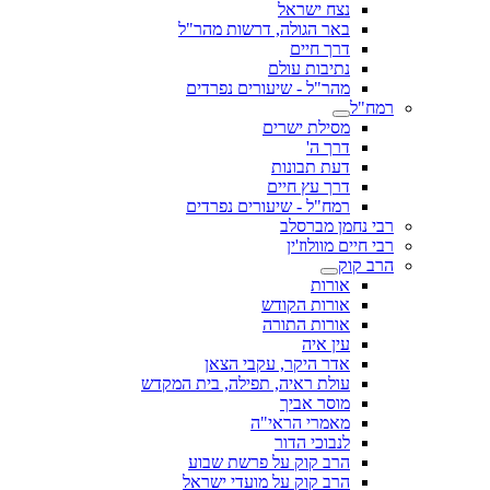
נצח ישראל
באר הגולה, דרשות מהר"ל
דרך חיים
נתיבות עולם
מהר"ל - שיעורים נפרדים
רמח"ל
מסילת ישרים
דרך ה'
דעת תבונות
דרך עץ חיים
רמח"ל - שיעורים נפרדים
רבי נחמן מברסלב
רבי חיים מוולוז'ין
הרב קוק
אורות
אורות הקודש
אורות התורה
עין איה
אדר היקר, עקבי הצאן
עולת ראיה, תפילה, בית המקדש
מוסר אביך
מאמרי הראי"ה
לנבוכי הדור
הרב קוק על פרשת שבוע
הרב קוק על מועדי ישראל