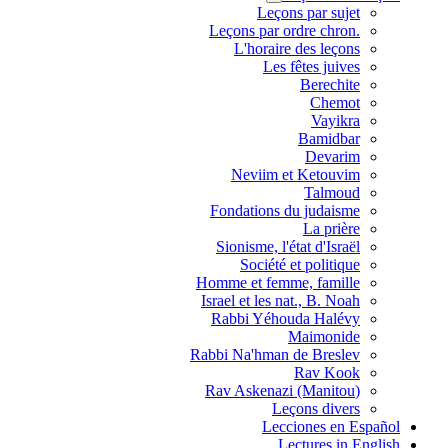
Leçons par sujet
.Leçons par ordre chron
L'horaire des leçons
Les fêtes juives
Berechite
Chemot
Vayikra
Bamidbar
Devarim
Neviim et Ketouvim
Talmoud
Fondations du judaisme
La prière
Sionisme, l'état d'Israël
Société et politique
Homme et femme, famille
Israel et les nat., B. Noah
Rabbi Yéhouda Halévy
Maimonide
Rabbi Na'hman de Breslev
Rav Kook
(Rav Askenazi (Manitou
Leçons divers
Lecciones en Español
Lectures in English