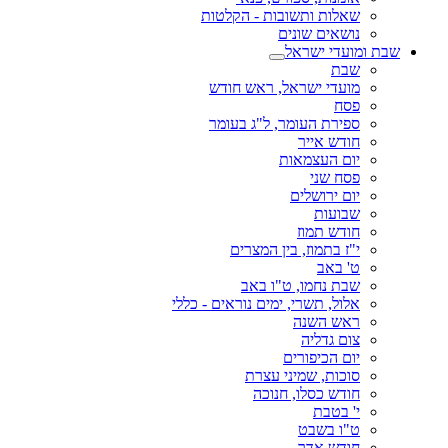
שאלות ותשובות - הקלטות
נושאים שונים
שבת ומועדי ישראל
שבת
מועדי ישראל, ראש חודש
פסח
ספירת העומר, ל"ג בעומר
חודש אייר
יום העצמאות
פסח שני
יום ירושלים
שבועות
חודש תמוז
י"ז בתמוז, בין המצרים
ט' באב
שבת נחמו, ט"ו באב
אלול, תשרי, ימים נוראים - כללי
ראש השנה
צום גדליה
יום הכיפורים
סוכות, שמיני עצרת
חודש כסלו, חנוכה
י' בטבת
ט"ו בשבט
חודש אדר