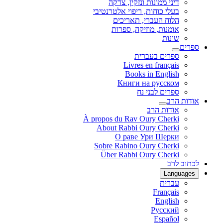
דיני ממונות ונזקין, צדקה
בעלי כוחות, ריפוי אלטרנטיבי
הלוח העברי, תאריכים
אומנות, מוזיקה, ספרות
שונות
ספרים
ספרים בעברית
Livres en français
Books in English
Книги на русском
ספרים לבני נח
אודות הרב
אודות הרב
À propos du Rav Oury Cherki
About Rabbi Oury Cherki
О раве Ури Шерки
Sobre Rabino Oury Cherki
Über Rabbi Oury Cherki
לכתוב לרב
Languages
עברית
Français
English
Русский
Español