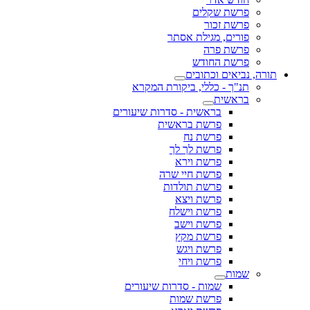
פרשת שקלים
פרשת זכור
פורים, מגילת אסתר
פרשת פרה
פרשת החודש
תורה, נביאים וכתובים
תנ"ך - כללי, ביקורת המקרא
בראשית
בראשית - סדרות שיעורים
פרשת בראשית
פרשת נח
פרשת לך לך
פרשת וירא
פרשת חיי שרה
פרשת תולדות
פרשת ויצא
פרשת וישלח
פרשת וישב
פרשת מקץ
פרשת ויגש
פרשת ויחי
שמות
שמות - סדרות שיעורים
פרשת שמות