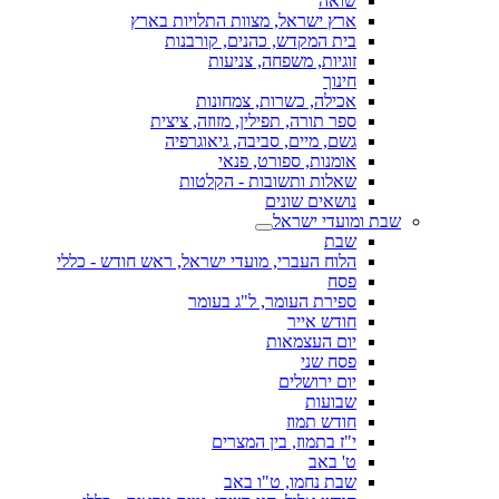
שואה
ארץ ישראל, מצוות התלויות בארץ
בית המקדש, כהנים, קורבנות
זוגיות, משפחה, צניעות
חינוך
אכילה, כשרות, צמחונות
ספר תורה, תפילין, מזוזה, ציצית
גשם, מיים, סביבה, גיאוגרפיה
אומנות, ספורט, פנאי
שאלות ותשובות - הקלטות
נושאים שונים
שבת ומועדי ישראל
שבת
הלוח העברי, מועדי ישראל, ראש חודש - כללי
פסח
ספירת העומר, ל"ג בעומר
חודש אייר
יום העצמאות
פסח שני
יום ירושלים
שבועות
חודש תמוז
י"ז בתמוז, בין המצרים
ט' באב
שבת נחמו, ט"ו באב