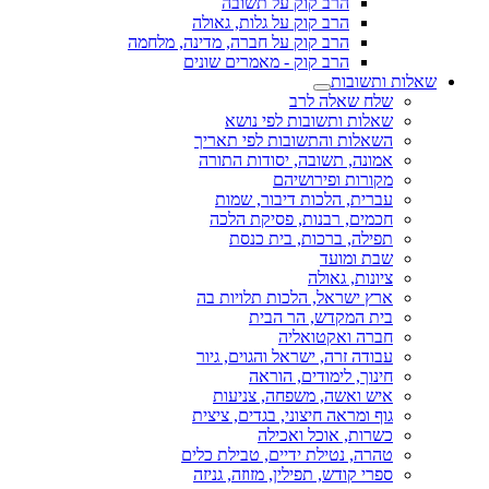
הרב קוק על תשובה
הרב קוק על גלות, גאולה
הרב קוק על חברה, מדינה, מלחמה
הרב קוק - מאמרים שונים
שאלות ותשובות
שלח שאלה לרב
שאלות ותשובות לפי נושא
השאלות והתשובות לפי תאריך
אמונה, תשובה, יסודות התורה
מקורות ופירושיהם
עברית, הלכות דיבור, שמות
חכמים, רבנות, פסיקת הלכה
תפילה, ברכות, בית כנסת
שבת ומועד
ציונות, גאולה
ארץ ישראל, הלכות תלויות בה
בית המקדש, הר הבית
חברה ואקטואליה
עבודה זרה, ישראל והגוים, גיור
חינוך, לימודים, הוראה
איש ואשה, משפחה, צניעות
גוף ומראה חיצוני, בגדים, ציצית
כשרות, אוכל ואכילה
טהרה, נטילת ידיים, טבילת כלים
ספרי קודש, תפילין, מזוזה, גניזה