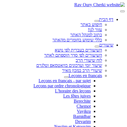
דף הבית
חיפוש באתר
עזור לנו!
כתוב למנהל האתר
כללי שימוש בחומרים מהאתר
שיעורים
השיעורים בעברית לפי נושא
השיעורים לפי סדר הוספתם לאתר
לוח שיעורי הרב
שיעור יומי ועדכונים בוואטסאפ וטלגרם
שיעורי הרב במכון מאיר
Leçons en français
Leçons en français - par sujet
Leçons par ordre chronologique
L'horaire des leçons
Les fêtes juives
Berechite
Chemot
Vayikra
Bamidbar
Devarim
Neviim et Ketouvim