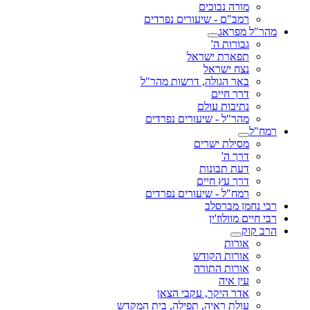
מורה נבוכים
רמב"ם - שיעורים נפרדים
מהר"ל מפראג
גבורות ה'
תפארת ישראל
נצח ישראל
באר הגולה, דרשות מהר"ל
דרך חיים
נתיבות עולם
מהר"ל - שיעורים נפרדים
רמח"ל
מסילת ישרים
דרך ה'
דעת תבונות
דרך עץ חיים
רמח"ל - שיעורים נפרדים
רבי נחמן מברסלב
רבי חיים מוולוז'ין
הרב קוק
אורות
אורות הקודש
אורות התורה
עין איה
אדר היקר, עקבי הצאן
עולת ראיה, תפילה, בית המקדש