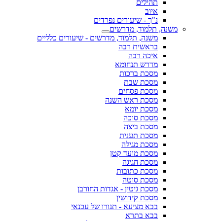
תהילים
איוב
נ"ך - שיעורים נפרדים
משנה, תלמוד, מדרשים
משנה, תלמוד, מדרשים - שיעורים כלליים
בראשית רבה
איכה רבה
מדרש תנחומא
מסכת ברכות
מסכת שבת
מסכת פסחים
מסכת ראש השנה
מסכת יומא
מסכת סוכה
מסכת ביצה
מסכת תענית
מסכת מגילה
מסכת מועד קטן
מסכת חגיגה
מסכת כתובות
מסכת סוטה
מסכת גיטין - אגדות החורבן
מסכת קידושין
בבא מציעא - תנורו של עכנאי
בבא בתרא