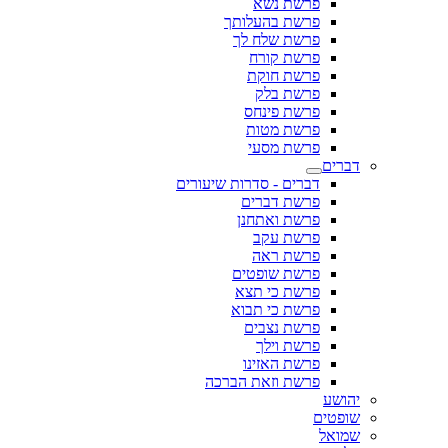
פרשת נשא
פרשת בהעלותך
פרשת שלח לך
פרשת קורח
פרשת חוקת
פרשת בלק
פרשת פינחס
פרשת מטות
פרשת מסעי
דברים
דברים - סדרות שיעורים
פרשת דברים
פרשת ואתחנן
פרשת עקב
פרשת ראה
פרשת שופטים
פרשת כי תצא
פרשת כי תבוא
פרשת נצבים
פרשת וילך
פרשת האזינו
פרשת וזאת הברכה
יהושע
שופטים
שמואל