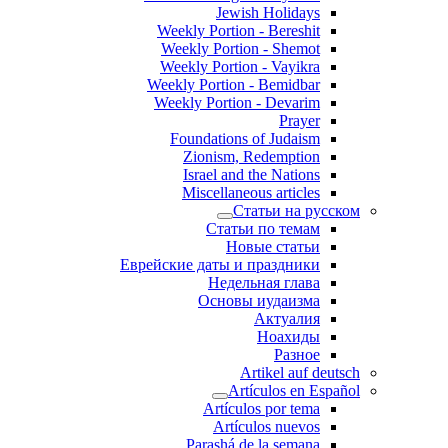
Jewish Holidays
Weekly Portion - Bereshit
Weekly Portion - Shemot
Weekly Portion - Vayikra
Weekly Portion - Bemidbar
Weekly Portion - Devarim
Prayer
Foundations of Judaism
Zionism, Redemption
Israel and the Nations
Miscellaneous articles
Статьи на русском
Статьи по темам
Новые статьи
Еврейские даты и праздники
Недельная глава
Основы иудаизма
Актуалия
Ноахиды
Разное
Artikel auf deutsch
Artículos en Español
Artículos por tema
Artículos nuevos
Parashá de la semana