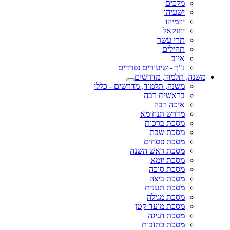
מלכים
ישעיהו
ירמיהו
יחזקאל
תרי עשר
תהילים
איוב
נ"ך - שיעורים נפרדים
משנה, תלמוד, מדרשים
משנה, תלמוד, מדרשים - כללי
בראשית רבה
איכה רבה
מדרש תנחומא
מסכת ברכות
מסכת שבת
מסכת פסחים
מסכת ראש השנה
מסכת יומא
מסכת סוכה
מסכת ביצה
מסכת תענית
מסכת מגילה
מסכת מועד קטן
מסכת חגיגה
מסכת כתובות