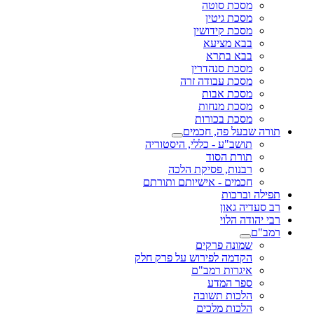
מסכת סוטה
מסכת גיטין
מסכת קידושין
בבא מציעא
בבא בתרא
מסכת סנהדרין
מסכת עבודה זרה
מסכת אבות
מסכת מנחות
מסכת בכורות
תורה שבעל פה, חכמים
תושב"ע - כללי, היסטוריה
תורת הסוד
רבנות, פסיקת הלכה
חכמים - אישיותם ותורתם
תפילה וברכות
רב סעדיה גאון
רבי יהודה הלוי
רמב"ם
שמונה פרקים
הקדמה לפירוש על פרק חלק
איגרות רמב"ם
ספר המדע
הלכות תשובה
הלכות מלכים