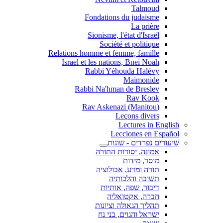
Talmoud
Fondations du judaisme
La prière
Sionisme, l'état d'Israël
Société et politique
Relations homme et femme, famille
Israel et les nations, Bnei Noah
Rabbi Yéhouda Halévy
Maimonide
Rabbi Na'hman de Breslev
Rav Kook
(Rav Askenazi (Manitou
Leçons divers
Lectures in English
Lecciones en Español
שיעורים נפרדים - שונות
אמונה, יסודות התורה
מוסר, מידות
תורה ומדע, אבולוציה
תשובה והלכותיה
דיבור, שפה, אותיות
חברה, אקטואליה
תהליך הגאולה וציונות
ישראל והגוים, בני נח