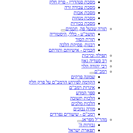
מסכת סנהדרין - פרק חלק
מסכת עבודה זרה
מסכת אבות
מסכת מנחות
מסכת בכורות
תורה שבעל פה, חכמים
תושב"ע - כללי, היסטוריה
תורת הסוד
רבנות, פסיקת הלכה
חכמים - אישיותם ותורתם
תפילה וברכות
רב סעדיה גאון
רבי יהודה הלוי
רמב"ם
שמונה פרקים
הקדמה לפירוש הרמב"ם על פרק חלק
איגרות רמב"ם
ספר המדע
הלכות תשובה
הלכות מלכים
מורה נבוכים
רמב"ם - שיעורים נפרדים
מהר"ל מפראג
גבורות ה'
תפארת ישראל