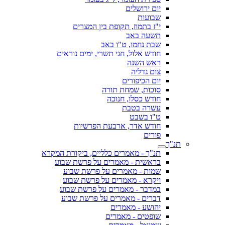
יום ירושלים
שבועות
י"ז בתמוז, תקופת בין המצרים
תשעה באב
שבת נחמו, ט"ו באב
חודש אלול, חגי תשרי, ימים נוראים
ראש השנה
צום גדליה
יום הכיפורים
סוכות, שמחת תורה
חודש כסלו, חנוכה
עשרה בטבת
ט"ו בשבט
חודש אדר, ארבעת הפרשיות
פורים
תנ"ך
תנ"ך - מאמרים כלליים, ביקורת המקרא
בראשית - מאמרים על פרשת שבוע
שמות - מאמרים על פרשת שבוע
ויקרא - מאמרים על פרשת שבוע
במדבר - מאמרים על פרשת שבוע
דברים - מאמרים על פרשת שבוע
יהושע - מאמרים
שופטים - מאמרים