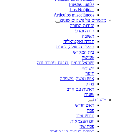
Fiestas Judías
Los Noájidas
Artículos misceláneos
מאמרים על נושאים שונים
יסודות התורה
תורה ומדע
תשובה
חברה ואקטואליה
תהליך הגאולה, ציונות
בית המקדש
שמיטה
ישראל והגוים, בני נח, עבודה זרה
השואה
חינוך
איש ואשה, משפחה
צחוק
ראינות עם הרב
שונות
מועדים
ראש חודש
פסח
חודש אייר
יום העצמאות
פסח שני
ספירת העומר, ל"ג בעומר