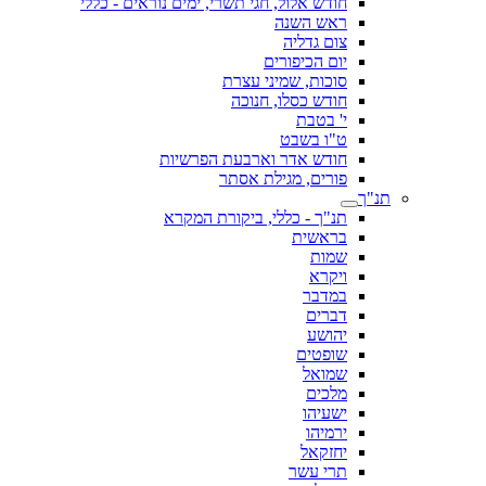
חודש אלול, חגי תשרי, ימים נוראים - כללי
ראש השנה
צום גדליה
יום הכיפורים
סוכות, שמיני עצרת
חודש כסלו, חנוכה
י' בטבת
ט"ו בשבט
חודש אדר וארבעת הפרשיות
פורים, מגילת אסתר
תנ"ך
תנ"ך - כללי, ביקורת המקרא
בראשית
שמות
ויקרא
במדבר
דברים
יהושע
שופטים
שמואל
מלכים
ישעיהו
ירמיהו
יחזקאל
תרי עשר