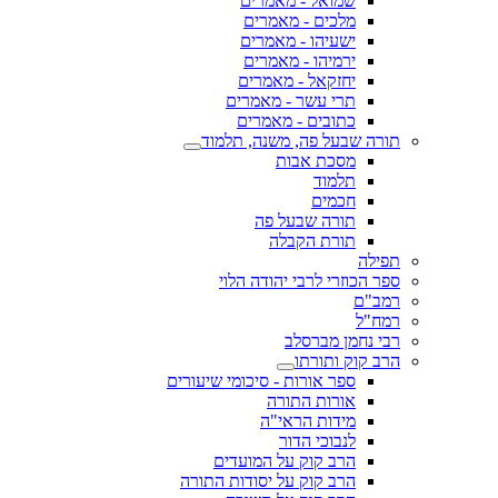
שמואל - מאמרים
מלכים - מאמרים
ישעיהו - מאמרים
ירמיהו - מאמרים
יחזקאל - מאמרים
תרי עשר - מאמרים
כתובים - מאמרים
תורה שבעל פה, משנה, תלמוד
מסכת אבות
תלמוד
חכמים
תורה שבעל פה
תורת הקבלה
תפילה
ספר הכוזרי לרבי יהודה הלוי
רמב"ם
רמח"ל
רבי נחמן מברסלב
הרב קוק ותורתו
ספר אורות - סיכומי שיעורים
אורות התורה
מידות הראי"ה
לנבוכי הדור
הרב קוק על המועדים
הרב קוק על יסודות התורה