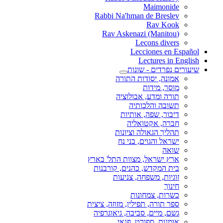
Maimonide
Rabbi Na'hman de Breslev
Rav Kook
(Rav Askenazi (Manitou
Leçons divers
Lecciones en Español
Lectures in English
שיעורים נפרדים - שונות
אמונה, יסודות התורה
מוסר, מידות
תורה ומדע, אבולוציה
תשובה והלכותיה
דיבור, שפה, אותיות
חברה, אקטואליה
תהליך הגאולה וציונות
ישראל והגוים, בני נח
שואה
ארץ ישראל, מצוות התל' בארץ
בית המקדש, כהנים, קורבנות
זוגיות, משפחה, צניעות
חינוך
כשרות, צמחונות
ספר תורה, תפילין, מזוזה, ציצית
גשם, מיים, סביבה, גיאוגרפיה
אומנות, ספורט, פנאי