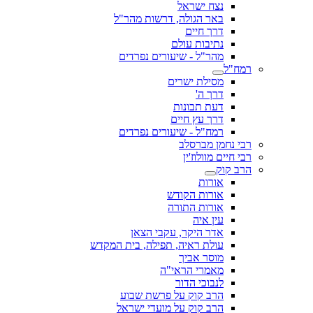
נצח ישראל
באר הגולה, דרשות מהר"ל
דרך חיים
נתיבות עולם
מהר"ל - שיעורים נפרדים
רמח"ל
מסילת ישרים
דרך ה'
דעת תבונות
דרך עץ חיים
רמח"ל - שיעורים נפרדים
רבי נחמן מברסלב
רבי חיים מוולוז'ין
הרב קוק
אורות
אורות הקודש
אורות התורה
עין איה
אדר היקר, עקבי הצאן
עולת ראיה, תפילה, בית המקדש
מוסר אביך
מאמרי הראי"ה
לנבוכי הדור
הרב קוק על פרשת שבוע
הרב קוק על מועדי ישראל