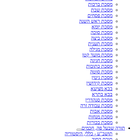
מסכת ברכות
מסכת שבת
מסכת פסחים
מסכת ראש השנה
מסכת יומא
מסכת סוכה
מסכת ביצה
מסכת תענית
מסכת מגילה
מסכת מועד קטן
מסכת חגיגה
מסכת כתובות
מסכת סוטה
מסכת גיטין
מסכת קידושין
בבא מציעא
בבא בתרא
מסכת סנהדרין
מסכת עבודה זרה
מסכת אבות
מסכת מנחות
מסכת בכורות
תורה שבעל פה, חכמים
תושב"ע - כללי, היסטוריה
תורת הסוד