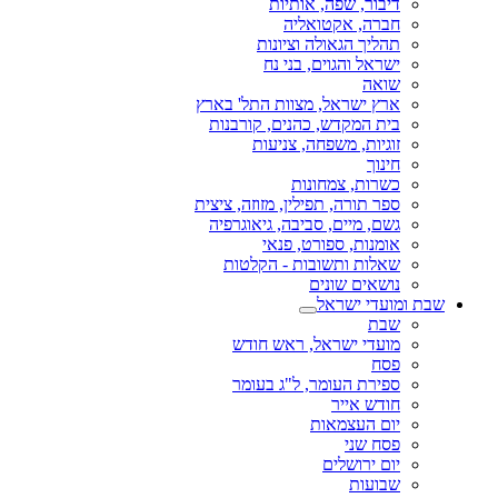
דיבור, שפה, אותיות
חברה, אקטואליה
תהליך הגאולה וציונות
ישראל והגוים, בני נח
שואה
ארץ ישראל, מצוות התל' בארץ
בית המקדש, כהנים, קורבנות
זוגיות, משפחה, צניעות
חינוך
כשרות, צמחונות
ספר תורה, תפילין, מזוזה, ציצית
גשם, מיים, סביבה, גיאוגרפיה
אומנות, ספורט, פנאי
שאלות ותשובות - הקלטות
נושאים שונים
שבת ומועדי ישראל
שבת
מועדי ישראל, ראש חודש
פסח
ספירת העומר, ל"ג בעומר
חודש אייר
יום העצמאות
פסח שני
יום ירושלים
שבועות