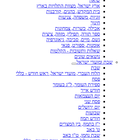
שואה
ארץ ישראל, מצוות התלויות בארץ
בית המקדש, כהנים, קורבנות
זוגיות, משפחה, צניעות
חינוך
אכילה, כשרות, צמחונות
ספר תורה, תפילין, מזוזה, ציצית
גשם, מיים, סביבה, גיאוגרפיה
אומנות, ספורט, פנאי
שאלות ותשובות - הקלטות
נושאים שונים
שבת ומועדי ישראל
שבת
הלוח העברי, מועדי ישראל, ראש חודש - כללי
פסח
ספירת העומר, ל"ג בעומר
חודש אייר
יום העצמאות
פסח שני
יום ירושלים
שבועות
חודש תמוז
י"ז בתמוז, בין המצרים
ט' באב
שבת נחמו, ט"ו באב