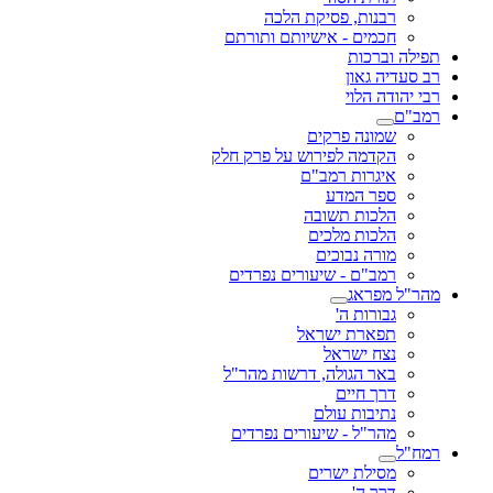
רבנות, פסיקת הלכה
חכמים - אישיותם ותורתם
תפילה וברכות
רב סעדיה גאון
רבי יהודה הלוי
רמב"ם
שמונה פרקים
הקדמה לפירוש על פרק חלק
איגרות רמב"ם
ספר המדע
הלכות תשובה
הלכות מלכים
מורה נבוכים
רמב"ם - שיעורים נפרדים
מהר"ל מפראג
גבורות ה'
תפארת ישראל
נצח ישראל
באר הגולה, דרשות מהר"ל
דרך חיים
נתיבות עולם
מהר"ל - שיעורים נפרדים
רמח"ל
מסילת ישרים
דרך ה'