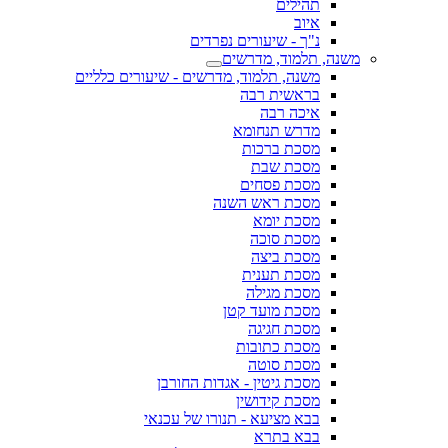
תהילים
איוב
נ"ך - שיעורים נפרדים
משנה, תלמוד, מדרשים
משנה, תלמוד, מדרשים - שיעורים כלליים
בראשית רבה
איכה רבה
מדרש תנחומא
מסכת ברכות
מסכת שבת
מסכת פסחים
מסכת ראש השנה
מסכת יומא
מסכת סוכה
מסכת ביצה
מסכת תענית
מסכת מגילה
מסכת מועד קטן
מסכת חגיגה
מסכת כתובות
מסכת סוטה
מסכת גיטין - אגדות החורבן
מסכת קידושין
בבא מציעא - תנורו של עכנאי
בבא בתרא