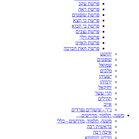
פרשת עקב
פרשת ראה
פרשת שופטים
פרשת כי תצא
פרשת כי תבוא
פרשת נצבים
פרשת וילך
פרשת האזינו
פרשת וזאת הברכה
יהושע
שופטים
שמואל
מלכים
ישעיהו
ירמיהו
יחזקאל
תרי עשר
תהילים
איוב
נ"ך - שיעורים נפרדים
משנה, תלמוד, מדרשים
משנה, תלמוד, מדרשים - כללי
בראשית רבה
איכה רבה
מדרש תנחומא