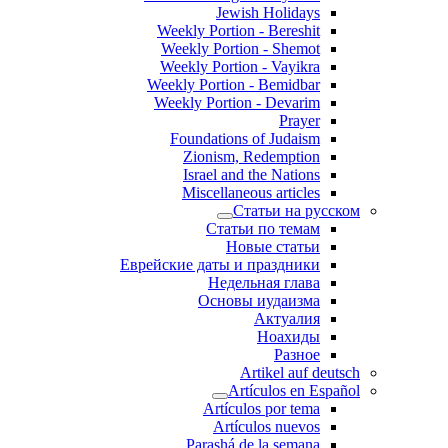
Jewish Holidays
Weekly Portion - Bereshit
Weekly Portion - Shemot
Weekly Portion - Vayikra
Weekly Portion - Bemidbar
Weekly Portion - Devarim
Prayer
Foundations of Judaism
Zionism, Redemption
Israel and the Nations
Miscellaneous articles
Статьи на русском
Статьи по темам
Новые статьи
Еврейские даты и праздники
Недельная глава
Основы иудаизма
Актуалия
Ноахиды
Разное
Artikel auf deutsch
Artículos en Español
Artículos por tema
Artículos nuevos
Parashá de la semana