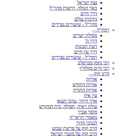
נצח ישראל
באר הגולה, דרשות מהר"ל
דרך חיים
נתיבות עולם
מהר"ל - שיעורים נפרדים
רמח"ל
מסילת ישרים
דרך ה'
דעת תבונות
דרך עץ חיים
רמח"ל - שיעורים נפרדים
רבי נחמן מברסלב
רבי חיים מוולוז'ין
הרב קוק
אורות
אורות הקודש
אורות התורה
עין איה
אדר היקר, עקבי הצאן
עולת ראיה, תפילה, בית המקדש
מוסר אביך
מאמרי הראי"ה
לנבוכי הדור
הרב קוק על פרשת שבוע
הרב קוק על מועדי ישראל