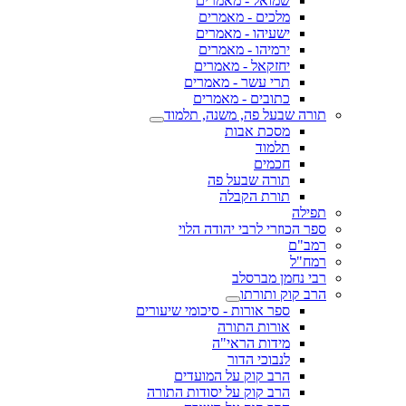
שמואל - מאמרים
מלכים - מאמרים
ישעיהו - מאמרים
ירמיהו - מאמרים
יחזקאל - מאמרים
תרי עשר - מאמרים
כתובים - מאמרים
תורה שבעל פה, משנה, תלמוד
מסכת אבות
תלמוד
חכמים
תורה שבעל פה
תורת הקבלה
תפילה
ספר הכוזרי לרבי יהודה הלוי
רמב"ם
רמח"ל
רבי נחמן מברסלב
הרב קוק ותורתו
ספר אורות - סיכומי שיעורים
אורות התורה
מידות הראי"ה
לנבוכי הדור
הרב קוק על המועדים
הרב קוק על יסודות התורה