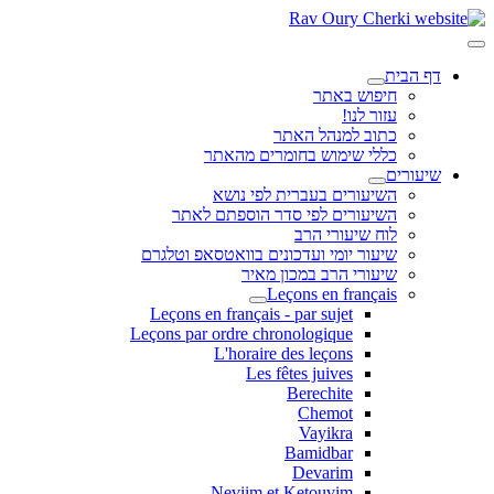
דף הבית
חיפוש באתר
עזור לנו!
כתוב למנהל האתר
כללי שימוש בחומרים מהאתר
שיעורים
השיעורים בעברית לפי נושא
השיעורים לפי סדר הוספתם לאתר
לוח שיעורי הרב
שיעור יומי ועדכונים בוואטסאפ וטלגרם
שיעורי הרב במכון מאיר
Leçons en français
Leçons en français - par sujet
Leçons par ordre chronologique
L'horaire des leçons
Les fêtes juives
Berechite
Chemot
Vayikra
Bamidbar
Devarim
Neviim et Ketouvim