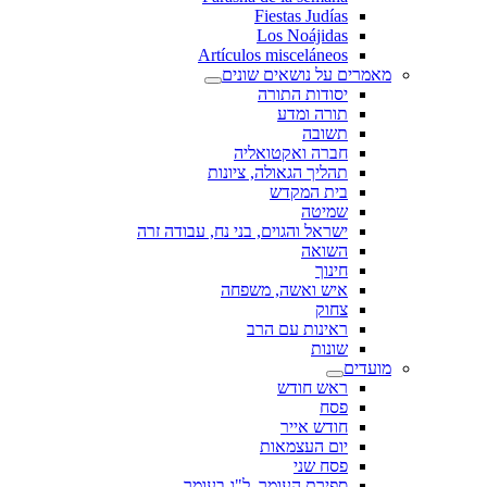
Fiestas Judías
Los Noájidas
Artículos misceláneos
מאמרים על נושאים שונים
יסודות התורה
תורה ומדע
תשובה
חברה ואקטואליה
תהליך הגאולה, ציונות
בית המקדש
שמיטה
ישראל והגוים, בני נח, עבודה זרה
השואה
חינוך
איש ואשה, משפחה
צחוק
ראינות עם הרב
שונות
מועדים
ראש חודש
פסח
חודש אייר
יום העצמאות
פסח שני
ספירת העומר, ל"ג בעומר