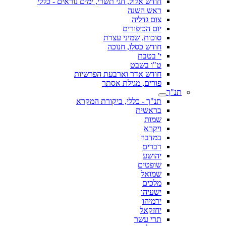
חודש אלול, חגי תשרי, ימים נוראים - כללי
ראש השנה
צום גדליה
יום הכיפורים
סוכות, שמיני עצרת
חודש כסלו, חנוכה
י' בטבת
ט"ו בשבט
חודש אדר וארבעת הפרשיות
פורים, מגילת אסתר
תנ"ך
תנ"ך - כללי, ביקורת המקרא
בראשית
שמות
ויקרא
במדבר
דברים
יהושע
שופטים
שמואל
מלכים
ישעיהו
ירמיהו
יחזקאל
תרי עשר