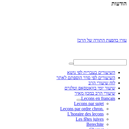
הודעות
עזרו בהפצת התורה של הרב!
השיעורים בעברית לפי נושא
השיעורים לפי סדר הוספתם לאתר
לוח שיעורי הרב
שיעור יומי בוואטסאפ וטלגרם
שיעורי הרב במכון מאיר
Leçons en français
Leçons par sujet
.Leçons par ordre chron
L'horaire des leçons
Les fêtes juives
Berechite