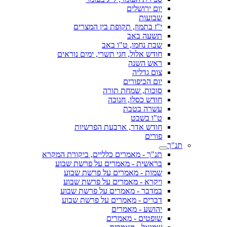
יום ירושלים
שבועות
י"ז בתמוז, תקופת בין המצרים
תשעה באב
שבת נחמו, ט"ו באב
חודש אלול, חגי תשרי, ימים נוראים
ראש השנה
צום גדליה
יום הכיפורים
סוכות, שמחת תורה
חודש כסלו, חנוכה
עשרה בטבת
ט"ו בשבט
חודש אדר, ארבעת הפרשיות
פורים
תנ"ך
תנ"ך - מאמרים כלליים, ביקורת המקרא
בראשית - מאמרים על פרשת שבוע
שמות - מאמרים על פרשת שבוע
ויקרא - מאמרים על פרשת שבוע
במדבר - מאמרים על פרשת שבוע
דברים - מאמרים על פרשת שבוע
יהושע - מאמרים
שופטים - מאמרים