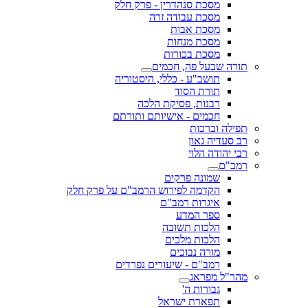
מסכת סנהדרין - פרק חלק
מסכת עבודה זרה
מסכת אבות
מסכת מנחות
מסכת בכורות
תורה שבעל פה, חכמים
תושב"ע - כללי, היסטוריה
תורת הסוד
רבנות, פסיקת הלכה
חכמים - אישיותם ותורתם
תפילה וברכות
רב סעדיה גאון
רבי יהודה הלוי
רמב"ם
שמונה פרקים
הקדמה לפירוש הרמב"ם על פרק חלק
איגרות רמב"ם
ספר המדע
הלכות תשובה
הלכות מלכים
מורה נבוכים
רמב"ם - שיעורים נפרדים
מהר"ל מפראג
גבורות ה'
תפארת ישראל