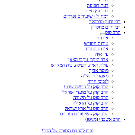
דעת תבונות
דרך עץ חיים
רמח"ל - שיעורים נפרדים
רבי נחמן מברסלב
רבי חיים מוולוז'ין
הרב קוק
אורות
אורות הקודש
אורות התורה
עין איה
אדר היקר, עקבי הצאן
עולת ראיה, תפילה, בית המקדש
מוסר אביך
מאמרי הראי"ה
לנבוכי הדור
הרב קוק על פרשת שבוע
הרב קוק על מועדי ישראל
הרב קוק על תשובה
הרב קוק על הגאולה
הרב קוק על ארץ ישראל
הרב קוק - שיעורים נפרדים
הרב אשכנזי (מניטו)
עזרו להפצת התורה של הרב!