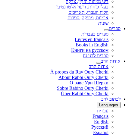
דיני ממונות ונזקין, צדקה
בעלי כוחות, ריפוי אלטרנטיבי
הלוח העברי, תאריכים
אומנות, מוזיקה, ספרות
שונות
ספרים
ספרים בעברית
Livres en français
Books in English
Книги на русском
ספרים לבני נח
אודות הרב
אודות הרב
À propos du Rav Oury Cherki
About Rabbi Oury Cherki
О раве Ури Шерки
Sobre Rabino Oury Cherki
Über Rabbi Oury Cherki
לכתוב לרב
Languages
עברית
Français
English
Русский
Español