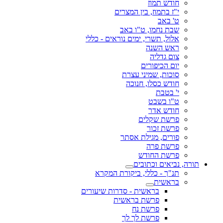
חודש תמוז
י"ז בתמוז, בין המצרים
ט' באב
שבת נחמו, ט"ו באב
אלול, תשרי, ימים נוראים - כללי
ראש השנה
צום גדליה
יום הכיפורים
סוכות, שמיני עצרת
חודש כסלו, חנוכה
י' בטבת
ט"ו בשבט
חודש אדר
פרשת שקלים
פרשת זכור
פורים, מגילת אסתר
פרשת פרה
פרשת החודש
תורה, נביאים וכתובים
תנ"ך - כללי, ביקורת המקרא
בראשית
בראשית - סדרות שיעורים
פרשת בראשית
פרשת נח
פרשת לך לך