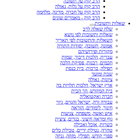
הרב קוק על תשובה
הרב קוק על גלות, גאולה
הרב קוק על חברה, מדינה, מלחמה
הרב קוק - מאמרים שונים
שאלות ותשובות
שלח שאלה לרב
שאלות ותשובות לפי נושא
השאלות והתשובות לפי תאריך
אמונה, תשובה, יסודות התורה
מקורות ופירושיהם
עברית, הלכות דיבור, שמות
חכמים, רבנות, פסיקת הלכה
תפילה, ברכות, בית כנסת
שבת ומועד
ציונות, גאולה
ארץ ישראל, הלכות תלויות בה
בית המקדש, הר הבית
חברה ואקטואליה
עבודה זרה, ישראל והגוים, גיור
חינוך, לימודים, הוראה
איש ואשה, משפחה, צניעות
גוף ומראה חיצוני, בגדים, ציצית
כשרות, אוכל ואכילה
טהרה, נטילת ידיים, טבילת כלים
ספרי קודש, תפילין, מזוזה, גניזה