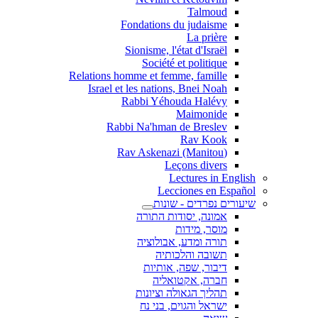
Talmoud
Fondations du judaisme
La prière
Sionisme, l'état d'Israël
Société et politique
Relations homme et femme, famille
Israel et les nations, Bnei Noah
Rabbi Yéhouda Halévy
Maimonide
Rabbi Na'hman de Breslev
Rav Kook
(Rav Askenazi (Manitou
Leçons divers
Lectures in English
Lecciones en Español
שיעורים נפרדים - שונות
אמונה, יסודות התורה
מוסר, מידות
תורה ומדע, אבולוציה
תשובה והלכותיה
דיבור, שפה, אותיות
חברה, אקטואליה
תהליך הגאולה וציונות
ישראל והגוים, בני נח