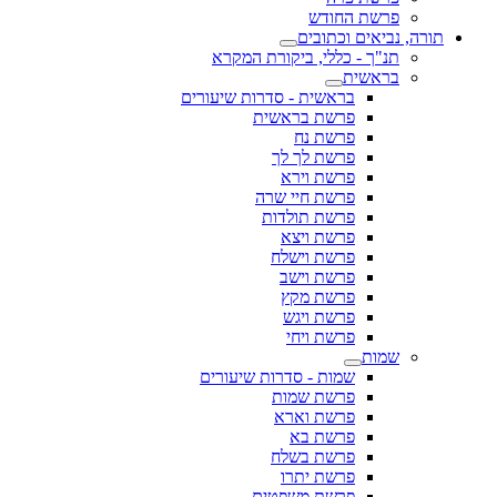
פרשת החודש
תורה, נביאים וכתובים
תנ"ך - כללי, ביקורת המקרא
בראשית
בראשית - סדרות שיעורים
פרשת בראשית
פרשת נח
פרשת לך לך
פרשת וירא
פרשת חיי שרה
פרשת תולדות
פרשת ויצא
פרשת וישלח
פרשת וישב
פרשת מקץ
פרשת ויגש
פרשת ויחי
שמות
שמות - סדרות שיעורים
פרשת שמות
פרשת וארא
פרשת בא
פרשת בשלח
פרשת יתרו
פרשת משפטים