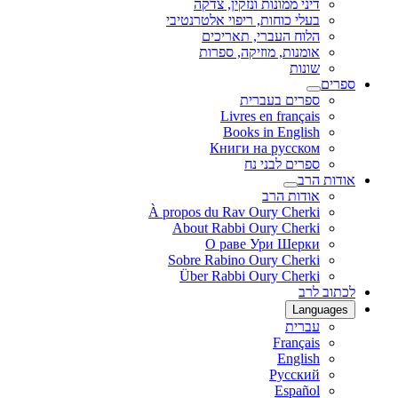
דיני ממונות ונזקין, צדקה
בעלי כוחות, ריפוי אלטרנטיבי
הלוח העברי, תאריכים
אומנות, מוזיקה, ספרות
שונות
ספרים
ספרים בעברית
Livres en français
Books in English
Книги на русском
ספרים לבני נח
אודות הרב
אודות הרב
À propos du Rav Oury Cherki
About Rabbi Oury Cherki
О раве Ури Шерки
Sobre Rabino Oury Cherki
Über Rabbi Oury Cherki
לכתוב לרב
Languages
עברית
Français
English
Русский
Español