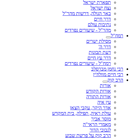
תפארת ישראל
נצח ישראל
באר הגולה, דרשות מהר"ל
דרך חיים
נתיבות עולם
מהר"ל - שיעורים נפרדים
רמח"ל
מסילת ישרים
דרך ה'
דעת תבונות
דרך עץ חיים
רמח"ל - שיעורים נפרדים
רבי נחמן מברסלב
רבי חיים מוולוז'ין
הרב קוק
אורות
אורות הקודש
אורות התורה
עין איה
אדר היקר, עקבי הצאן
עולת ראיה, תפילה, בית המקדש
מוסר אביך
מאמרי הראי"ה
לנבוכי הדור
הרב קוק על פרשת שבוע