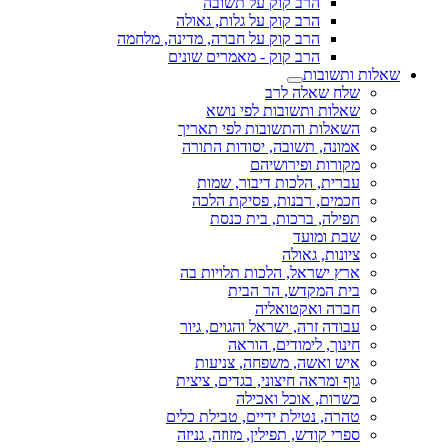
הרב קוק על תשובה
הרב קוק על גלות, גאולה
הרב קוק על חברה, מדינה, מלחמה
הרב קוק - מאמרים שונים
שאלות ותשובות
שלח שאלה לרב
שאלות ותשובות לפי נושא
השאלות והתשובות לפי תאריך
אמונה, תשובה, יסודות התורה
מקורות ופירושיהם
עברית, הלכות דיבור, שמות
חכמים, רבנות, פסיקת הלכה
תפילה, ברכות, בית כנסת
שבת ומועד
ציונות, גאולה
ארץ ישראל, הלכות תלויות בה
בית המקדש, הר הבית
חברה ואקטואליה
עבודה זרה, ישראל והגוים, גיור
חינוך, לימודים, הוראה
איש ואשה, משפחה, צניעות
גוף ומראה חיצוני, בגדים, ציצית
כשרות, אוכל ואכילה
טהרה, נטילת ידיים, טבילת כלים
ספרי קודש, תפילין, מזוזה, גניזה