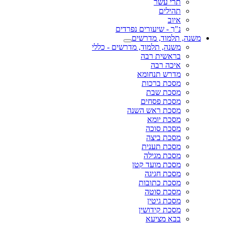
תרי עשר
תהילים
איוב
נ"ך - שיעורים נפרדים
משנה, תלמוד, מדרשים
משנה, תלמוד, מדרשים - כללי
בראשית רבה
איכה רבה
מדרש תנחומא
מסכת ברכות
מסכת שבת
מסכת פסחים
מסכת ראש השנה
מסכת יומא
מסכת סוכה
מסכת ביצה
מסכת תענית
מסכת מגילה
מסכת מועד קטן
מסכת חגיגה
מסכת כתובות
מסכת סוטה
מסכת גיטין
מסכת קידושין
בבא מציעא