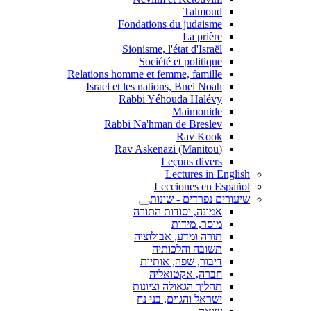
Talmoud
Fondations du judaisme
La prière
Sionisme, l'état d'Israël
Société et politique
Relations homme et femme, famille
Israel et les nations, Bnei Noah
Rabbi Yéhouda Halévy
Maimonide
Rabbi Na'hman de Breslev
Rav Kook
(Rav Askenazi (Manitou
Leçons divers
Lectures in English
Lecciones en Español
שיעורים נפרדים - שונות
אמונה, יסודות התורה
מוסר, מידות
תורה ומדע, אבולוציה
תשובה והלכותיה
דיבור, שפה, אותיות
חברה, אקטואליה
תהליך הגאולה וציונות
ישראל והגוים, בני נח