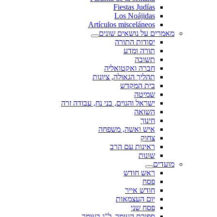
Fiestas Judías
Los Noájidas
Artículos misceláneos
מאמרים על נושאים שונים
יסודות התורה
תורה ומדע
תשובה
חברה ואקטואליה
תהליך הגאולה, ציונות
בית המקדש
שמיטה
ישראל והגוים, בני נח, עבודה זרה
השואה
חינוך
איש ואשה, משפחה
צחוק
ראינות עם הרב
שונות
מועדים
ראש חודש
פסח
חודש אייר
יום העצמאות
פסח שני
ספירת העומר, ל"ג בעומר