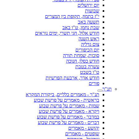
יום ירושלים
שבועות
י"ז בתמוז, תקופת בין המצרים
תשעה באב
שבת נחמו, ט"ו באב
חודש אלול, חגי תשרי, ימים נוראים
ראש השנה
צום גדליה
יום הכיפורים
סוכות, שמחת תורה
חודש כסלו, חנוכה
עשרה בטבת
ט"ו בשבט
חודש אדר, ארבעת הפרשיות
פורים
תנ"ך
תנ"ך - מאמרים כלליים, ביקורת המקרא
בראשית - מאמרים על פרשת שבוע
שמות - מאמרים על פרשת שבוע
ויקרא - מאמרים על פרשת שבוע
במדבר - מאמרים על פרשת שבוע
דברים - מאמרים על פרשת שבוע
יהושע - מאמרים
שופטים - מאמרים