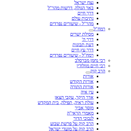
נצח ישראל
באר הגולה, דרשות מהר"ל
דרך חיים
נתיבות עולם
מהר"ל - שיעורים נפרדים
רמח"ל
מסילת ישרים
דרך ה'
דעת תבונות
דרך עץ חיים
רמח"ל - שיעורים נפרדים
רבי נחמן מברסלב
רבי חיים מוולוז'ין
הרב קוק
אורות
אורות הקודש
אורות התורה
עין איה
אדר היקר, עקבי הצאן
עולת ראיה, תפילה, בית המקדש
מוסר אביך
מאמרי הראי"ה
לנבוכי הדור
הרב קוק על פרשת שבוע
הרב קוק על מועדי ישראל