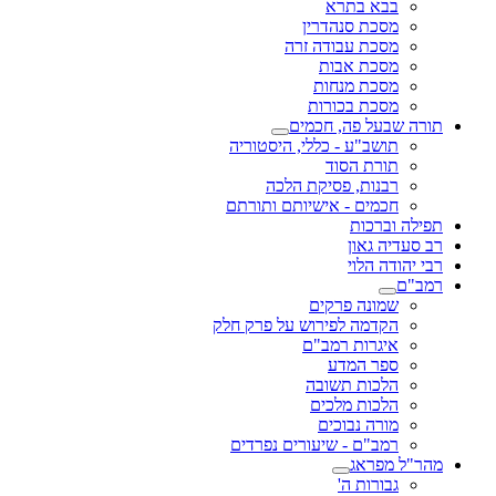
בבא בתרא
מסכת סנהדרין
מסכת עבודה זרה
מסכת אבות
מסכת מנחות
מסכת בכורות
תורה שבעל פה, חכמים
תושב"ע - כללי, היסטוריה
תורת הסוד
רבנות, פסיקת הלכה
חכמים - אישיותם ותורתם
תפילה וברכות
רב סעדיה גאון
רבי יהודה הלוי
רמב"ם
שמונה פרקים
הקדמה לפירוש על פרק חלק
איגרות רמב"ם
ספר המדע
הלכות תשובה
הלכות מלכים
מורה נבוכים
רמב"ם - שיעורים נפרדים
מהר"ל מפראג
גבורות ה'