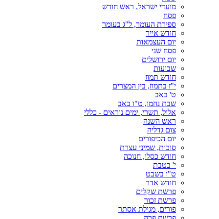
מועדי ישראל, ראש חודש
פסח
ספירת העומר, ל"ג בעומר
חודש אייר
יום העצמאות
פסח שני
יום ירושלים
שבועות
חודש תמוז
י"ז בתמוז, בין המצרים
ט' באב
שבת נחמו, ט"ו באב
אלול, תשרי, ימים נוראים - כללי
ראש השנה
צום גדליה
יום הכיפורים
סוכות, שמיני עצרת
חודש כסלו, חנוכה
י' בטבת
ט"ו בשבט
חודש אדר
פרשת שקלים
פרשת זכור
פורים, מגילת אסתר
פרשת פרה