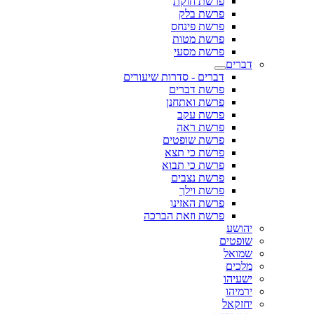
פרשת חוקת
פרשת בלק
פרשת פינחס
פרשת מטות
פרשת מסעי
דברים
דברים - סדרות שיעורים
פרשת דברים
פרשת ואתחנן
פרשת עקב
פרשת ראה
פרשת שופטים
פרשת כי תצא
פרשת כי תבוא
פרשת נצבים
פרשת וילך
פרשת האזינו
פרשת וזאת הברכה
יהושע
שופטים
שמואל
מלכים
ישעיהו
ירמיהו
יחזקאל