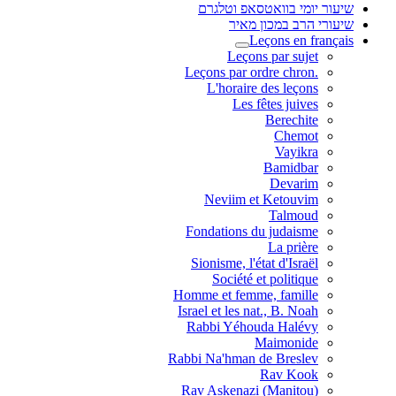
שיעור יומי בוואטסאפ וטלגרם
שיעורי הרב במכון מאיר
Leçons en français
Leçons par sujet
.Leçons par ordre chron
L'horaire des leçons
Les fêtes juives
Berechite
Chemot
Vayikra
Bamidbar
Devarim
Neviim et Ketouvim
Talmoud
Fondations du judaisme
La prière
Sionisme, l'état d'Israël
Société et politique
Homme et femme, famille
Israel et les nat., B. Noah
Rabbi Yéhouda Halévy
Maimonide
Rabbi Na'hman de Breslev
Rav Kook
(Rav Askenazi (Manitou