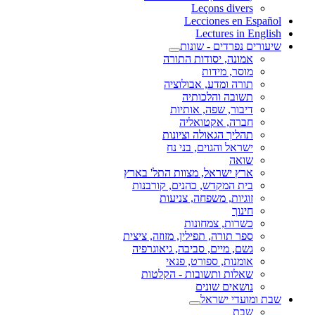
Leçons divers
Lecciones en Español
Lectures in English
שיעורים נפרדים - שונות
אמונה, יסודות התורה
מוסר, מידות
תורה ומדע, אבולוציה
תשובה והלכותיה
דיבור, שפה, אותיות
חברה, אקטואליה
תהליך הגאולה וציונות
ישראל והגוים, בני נח
שואה
ארץ ישראל, מצוות התל' בארץ
בית המקדש, כהנים, קורבנות
זוגיות, משפחה, צניעות
חינוך
כשרות, צמחונות
ספר תורה, תפילין, מזוזה, ציצית
גשם, מיים, סביבה, גיאוגרפיה
אומנות, ספורט, פנאי
שאלות ותשובות - הקלטות
נושאים שונים
שבת ומועדי ישראל
שבת