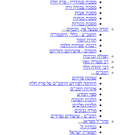
מסכת סנהדרין - פרק חלק
מסכת עבודה זרה
מסכת אבות
מסכת מנחות
מסכת בכורות
תורה שבעל פה, חכמים
תושב"ע - כללי, היסטוריה
תורת הסוד
רבנות, פסיקת הלכה
חכמים - אישיותם ותורתם
תפילה וברכות
רב סעדיה גאון
רבי יהודה הלוי
רמב"ם
שמונה פרקים
הקדמה לפירוש הרמב"ם על פרק חלק
איגרות רמב"ם
ספר המדע
הלכות תשובה
הלכות מלכים
מורה נבוכים
רמב"ם - שיעורים נפרדים
מהר"ל מפראג
גבורות ה'
תפארת ישראל