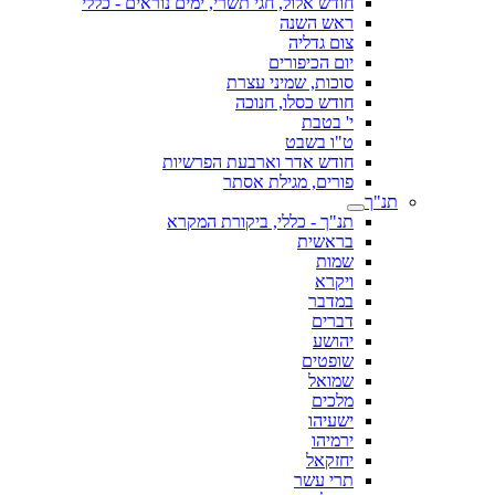
חודש אלול, חגי תשרי, ימים נוראים - כללי
ראש השנה
צום גדליה
יום הכיפורים
סוכות, שמיני עצרת
חודש כסלו, חנוכה
י' בטבת
ט"ו בשבט
חודש אדר וארבעת הפרשיות
פורים, מגילת אסתר
תנ"ך
תנ"ך - כללי, ביקורת המקרא
בראשית
שמות
ויקרא
במדבר
דברים
יהושע
שופטים
שמואל
מלכים
ישעיהו
ירמיהו
יחזקאל
תרי עשר