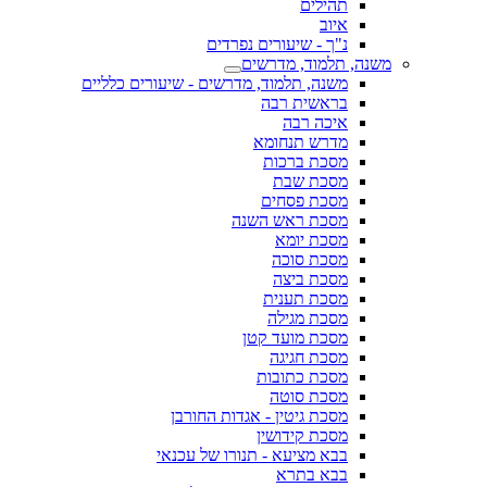
תהילים
איוב
נ"ך - שיעורים נפרדים
משנה, תלמוד, מדרשים
משנה, תלמוד, מדרשים - שיעורים כלליים
בראשית רבה
איכה רבה
מדרש תנחומא
מסכת ברכות
מסכת שבת
מסכת פסחים
מסכת ראש השנה
מסכת יומא
מסכת סוכה
מסכת ביצה
מסכת תענית
מסכת מגילה
מסכת מועד קטן
מסכת חגיגה
מסכת כתובות
מסכת סוטה
מסכת גיטין - אגדות החורבן
מסכת קידושין
בבא מציעא - תנורו של עכנאי
בבא בתרא