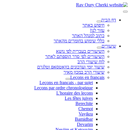
דף הבית
חיפוש באתר
עזור לנו!
כתוב למנהל האתר
כללי שימוש בחומרים מהאתר
שיעורים
השיעורים בעברית לפי נושא
השיעורים לפי סדר הוספתם לאתר
לוח שיעורי הרב
שיעור יומי ועדכונים בוואטסאפ וטלגרם
שיעורי הרב במכון מאיר
Leçons en français
Leçons en français - par sujet
Leçons par ordre chronologique
L'horaire des leçons
Les fêtes juives
Berechite
Chemot
Vayikra
Bamidbar
Devarim
Neviim et Ketouvim