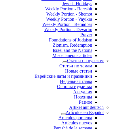
Jewish Holidays
Weekly Portion - Bereshit
Weekly Portion - Shemot
Weekly Portion - Vayikra
Weekly Portion - Bemidbar
Weekly Portion - Devarim
Prayer
Foundations of Judaism
Zionism, Redemption
Israel and the Nations
Miscellaneous articles
Статьи на русском
Статьи по темам
Новые статьи
Еврейские даты и праздники
Недельная глава
Основы иудаизма
Актуалия
Ноахиды
Разное
Artikel auf deutsch
Artículos en Español
Artículos por tema
Artículos nuevos
Parashá de la semana