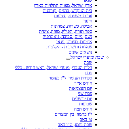
שואה
ארץ ישראל, מצוות התלויות בארץ
בית המקדש, כהנים, קורבנות
זוגיות, משפחה, צניעות
חינוך
אכילה, כשרות, צמחונות
ספר תורה, תפילין, מזוזה, ציצית
גשם, מיים, סביבה, גיאוגרפיה
אומנות, ספורט, פנאי
שאלות ותשובות - הקלטות
נושאים שונים
שבת ומועדי ישראל
שבת
הלוח העברי, מועדי ישראל, ראש חודש - כללי
פסח
ספירת העומר, ל"ג בעומר
חודש אייר
יום העצמאות
פסח שני
יום ירושלים
שבועות
חודש תמוז
י"ז בתמוז, בין המצרים
ט' באב
שבת נחמו, ט"ו באב