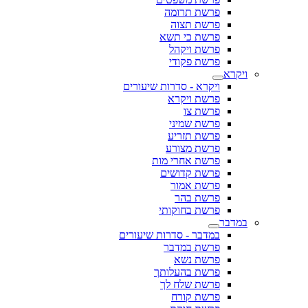
פרשת תרומה
פרשת תצוה
פרשת כי תשא
פרשת ויקהל
פרשת פקודי
ויקרא
ויקרא - סדרות שיעורים
פרשת ויקרא
פרשת צו
פרשת שמיני
פרשת תזריע
פרשת מצורע
פרשת אחרי מות
פרשת קדושים
פרשת אמור
פרשת בהר
פרשת בחוקותי
במדבר
במדבר - סדרות שיעורים
פרשת במדבר
פרשת נשא
פרשת בהעלותך
פרשת שלח לך
פרשת קורח