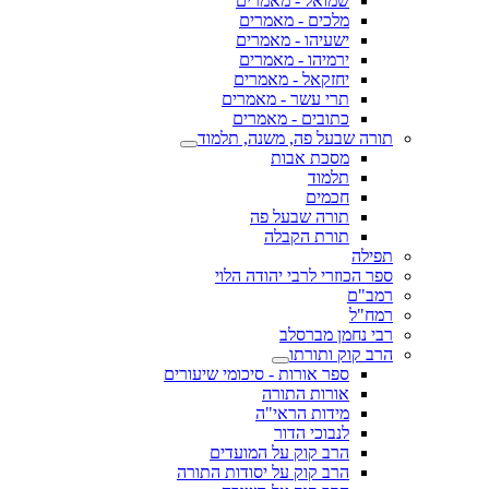
שמואל - מאמרים
מלכים - מאמרים
ישעיהו - מאמרים
ירמיהו - מאמרים
יחזקאל - מאמרים
תרי עשר - מאמרים
כתובים - מאמרים
תורה שבעל פה, משנה, תלמוד
מסכת אבות
תלמוד
חכמים
תורה שבעל פה
תורת הקבלה
תפילה
ספר הכוזרי לרבי יהודה הלוי
רמב"ם
רמח"ל
רבי נחמן מברסלב
הרב קוק ותורתו
ספר אורות - סיכומי שיעורים
אורות התורה
מידות הראי"ה
לנבוכי הדור
הרב קוק על המועדים
הרב קוק על יסודות התורה