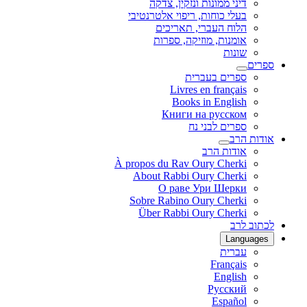
דיני ממונות ונזקין, צדקה
בעלי כוחות, ריפוי אלטרנטיבי
הלוח העברי, תאריכים
אומנות, מוזיקה, ספרות
שונות
ספרים
ספרים בעברית
Livres en français
Books in English
Книги на русском
ספרים לבני נח
אודות הרב
אודות הרב
À propos du Rav Oury Cherki
About Rabbi Oury Cherki
О раве Ури Шерки
Sobre Rabino Oury Cherki
Über Rabbi Oury Cherki
לכתוב לרב
Languages
עברית
Français
English
Русский
Español