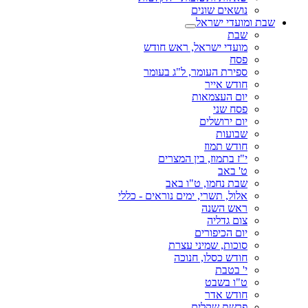
נושאים שונים
שבת ומועדי ישראל
שבת
מועדי ישראל, ראש חודש
פסח
ספירת העומר, ל"ג בעומר
חודש אייר
יום העצמאות
פסח שני
יום ירושלים
שבועות
חודש תמוז
י"ז בתמוז, בין המצרים
ט' באב
שבת נחמו, ט"ו באב
אלול, תשרי, ימים נוראים - כללי
ראש השנה
צום גדליה
יום הכיפורים
סוכות, שמיני עצרת
חודש כסלו, חנוכה
י' בטבת
ט"ו בשבט
חודש אדר
פרשת שקלים