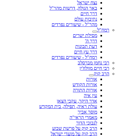
נצח ישראל
באר הגולה, דרשות מהר"ל
דרך חיים
נתיבות עולם
מהר"ל - שיעורים נפרדים
רמח"ל
מסילת ישרים
דרך ה'
דעת תבונות
דרך עץ חיים
רמח"ל - שיעורים נפרדים
רבי נחמן מברסלב
רבי חיים מוולוז'ין
הרב קוק
אורות
אורות הקודש
אורות התורה
עין איה
אדר היקר, עקבי הצאן
עולת ראיה, תפילה, בית המקדש
מוסר אביך
מאמרי הראי"ה
לנבוכי הדור
הרב קוק על פרשת שבוע
הרב קוק על מועדי ישראל