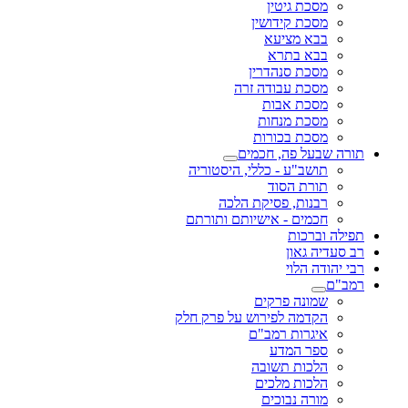
מסכת גיטין
מסכת קידושין
בבא מציעא
בבא בתרא
מסכת סנהדרין
מסכת עבודה זרה
מסכת אבות
מסכת מנחות
מסכת בכורות
תורה שבעל פה, חכמים
תושב"ע - כללי, היסטוריה
תורת הסוד
רבנות, פסיקת הלכה
חכמים - אישיותם ותורתם
תפילה וברכות
רב סעדיה גאון
רבי יהודה הלוי
רמב"ם
שמונה פרקים
הקדמה לפירוש על פרק חלק
איגרות רמב"ם
ספר המדע
הלכות תשובה
הלכות מלכים
מורה נבוכים