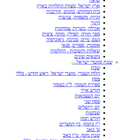
שואה
ארץ ישראל, מצוות התלויות בארץ
בית המקדש, כהנים, קורבנות
זוגיות, משפחה, צניעות
חינוך
אכילה, כשרות, צמחונות
ספר תורה, תפילין, מזוזה, ציצית
גשם, מיים, סביבה, גיאוגרפיה
אומנות, ספורט, פנאי
שאלות ותשובות - הקלטות
נושאים שונים
שבת ומועדי ישראל
שבת
הלוח העברי, מועדי ישראל, ראש חודש - כללי
פסח
ספירת העומר, ל"ג בעומר
חודש אייר
יום העצמאות
פסח שני
יום ירושלים
שבועות
חודש תמוז
י"ז בתמוז, בין המצרים
ט' באב
שבת נחמו, ט"ו באב