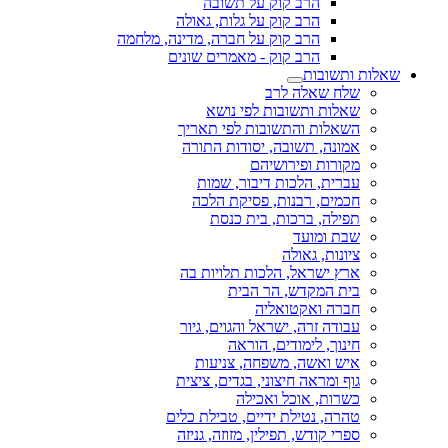
הרב קוק על תשובה
הרב קוק על גלות, גאולה
הרב קוק על חברה, מדינה, מלחמה
הרב קוק - מאמרים שונים
שאלות ותשובות
שלח שאלה לרב
שאלות ותשובות לפי נושא
השאלות והתשובות לפי תאריך
אמונה, תשובה, יסודות התורה
מקורות ופירושיהם
עברית, הלכות דיבור, שמות
חכמים, רבנות, פסיקת הלכה
תפילה, ברכות, בית כנסת
שבת ומועד
ציונות, גאולה
ארץ ישראל, הלכות תלויות בה
בית המקדש, הר הבית
חברה ואקטואליה
עבודה זרה, ישראל והגוים, גיור
חינוך, לימודים, הוראה
איש ואשה, משפחה, צניעות
גוף ומראה חיצוני, בגדים, ציצית
כשרות, אוכל ואכילה
טהרה, נטילת ידיים, טבילת כלים
ספרי קודש, תפילין, מזוזה, גניזה