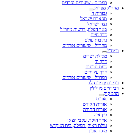
רמב"ם - שיעורים נפרדים
מהר"ל מפראג
גבורות ה'
תפארת ישראל
נצח ישראל
באר הגולה, דרשות מהר"ל
דרך חיים
נתיבות עולם
מהר"ל - שיעורים נפרדים
רמח"ל
מסילת ישרים
דרך ה'
דעת תבונות
דרך עץ חיים
רמח"ל - שיעורים נפרדים
רבי נחמן מברסלב
רבי חיים מוולוז'ין
הרב קוק
אורות
אורות הקודש
אורות התורה
עין איה
אדר היקר, עקבי הצאן
עולת ראיה, תפילה, בית המקדש
מוסר אביך