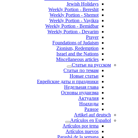
Jewish Holidays
Weekly Portion - Bereshit
Weekly Portion - Shemot
Weekly Portion - Vayikra
Weekly Portion - Bemidbar
Weekly Portion - Devarim
Prayer
Foundations of Judaism
Zionism, Redemption
Israel and the Nations
Miscellaneous articles
Статьи на русском
Статьи по темам
Новые статьи
Еврейские даты и праздники
Недельная глава
Основы иудаизма
Актуалия
Ноахиды
Разное
Artikel auf deutsch
Artículos en Español
Artículos por tema
Artículos nuevos
Parashá de la semana