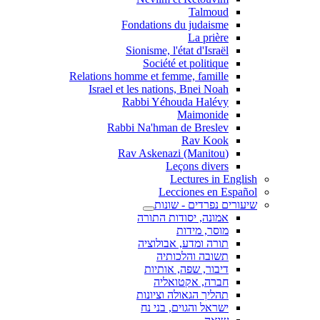
Talmoud
Fondations du judaisme
La prière
Sionisme, l'état d'Israël
Société et politique
Relations homme et femme, famille
Israel et les nations, Bnei Noah
Rabbi Yéhouda Halévy
Maimonide
Rabbi Na'hman de Breslev
Rav Kook
(Rav Askenazi (Manitou
Leçons divers
Lectures in English
Lecciones en Español
שיעורים נפרדים - שונות
אמונה, יסודות התורה
מוסר, מידות
תורה ומדע, אבולוציה
תשובה והלכותיה
דיבור, שפה, אותיות
חברה, אקטואליה
תהליך הגאולה וציונות
ישראל והגוים, בני נח