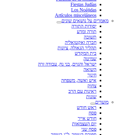
Fiestas Judías
Los Noájidas
Artículos misceláneos
מאמרים על נושאים שונים
יסודות התורה
תורה ומדע
תשובה
חברה ואקטואליה
תהליך הגאולה, ציונות
בית המקדש
שמיטה
ישראל והגוים, בני נח, עבודה זרה
השואה
חינוך
איש ואשה, משפחה
צחוק
ראינות עם הרב
שונות
מועדים
ראש חודש
פסח
חודש אייר
יום העצמאות
פסח שני
ספירת העומר, ל"ג בעומר