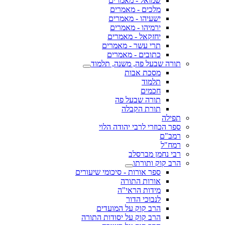
שמואל - מאמרים
מלכים - מאמרים
ישעיהו - מאמרים
ירמיהו - מאמרים
יחזקאל - מאמרים
תרי עשר - מאמרים
כתובים - מאמרים
תורה שבעל פה, משנה, תלמוד
מסכת אבות
תלמוד
חכמים
תורה שבעל פה
תורת הקבלה
תפילה
ספר הכוזרי לרבי יהודה הלוי
רמב"ם
רמח"ל
רבי נחמן מברסלב
הרב קוק ותורתו
ספר אורות - סיכומי שיעורים
אורות התורה
מידות הראי"ה
לנבוכי הדור
הרב קוק על המועדים
הרב קוק על יסודות התורה