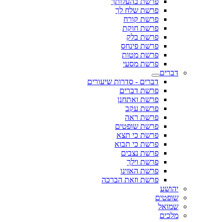
פרשת בהעלותך
פרשת שלח לך
פרשת קורח
פרשת חוקת
פרשת בלק
פרשת פינחס
פרשת מטות
פרשת מסעי
דברים
דברים - סדרות שיעורים
פרשת דברים
פרשת ואתחנן
פרשת עקב
פרשת ראה
פרשת שופטים
פרשת כי תצא
פרשת כי תבוא
פרשת נצבים
פרשת וילך
פרשת האזינו
פרשת וזאת הברכה
יהושע
שופטים
שמואל
מלכים