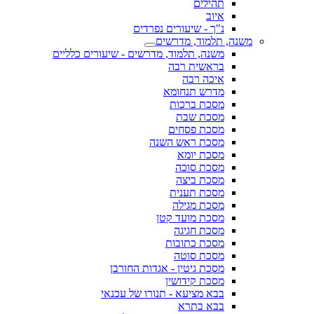
תהילים
איוב
נ"ך - שיעורים נפרדים
משנה, תלמוד, מדרשים
משנה, תלמוד, מדרשים - שיעורים כלליים
בראשית רבה
איכה רבה
מדרש תנחומא
מסכת ברכות
מסכת שבת
מסכת פסחים
מסכת ראש השנה
מסכת יומא
מסכת סוכה
מסכת ביצה
מסכת תענית
מסכת מגילה
מסכת מועד קטן
מסכת חגיגה
מסכת כתובות
מסכת סוטה
מסכת גיטין - אגדות החורבן
מסכת קידושין
בבא מציעא - תנורו של עכנאי
בבא בתרא