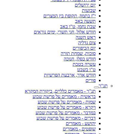
יום ירושלים
שבועות
י"ז בתמוז, תקופת בין המצרים
תשעה באב
שבת נחמו, ט"ו באב
חודש אלול, חגי תשרי, ימים נוראים
ראש השנה
צום גדליה
יום הכיפורים
סוכות, שמחת תורה
חודש כסלו, חנוכה
עשרה בטבת
ט"ו בשבט
חודש אדר, ארבעת הפרשיות
פורים
תנ"ך
תנ"ך - מאמרים כלליים, ביקורת המקרא
בראשית - מאמרים על פרשת שבוע
שמות - מאמרים על פרשת שבוע
ויקרא - מאמרים על פרשת שבוע
במדבר - מאמרים על פרשת שבוע
דברים - מאמרים על פרשת שבוע
יהושע - מאמרים
שופטים - מאמרים