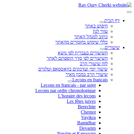
דף הבית
חיפוש באתר
עזור לנו!
כתוב למנהל האתר
כללי שימוש בחומרים מהאתר
שיעורים
השיעורים בעברית לפי נושא
השיעורים לפי סדר הוספתם לאתר
לוח שיעורי הרב
שיעור יומי ועדכונים בוואטסאפ וטלגרם
שיעורי הרב במכון מאיר
Leçons en français
Leçons en français - par sujet
Leçons par ordre chronologique
L'horaire des leçons
Les fêtes juives
Berechite
Chemot
Vayikra
Bamidbar
Devarim
Neviim et Ketouvim