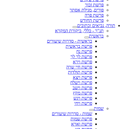
פרשת זכור
פורים, מגילת אסתר
פרשת פרה
פרשת החודש
תורה, נביאים וכתובים
תנ"ך - כללי, ביקורת המקרא
בראשית
בראשית - סדרות שיעורים
פרשת בראשית
פרשת נח
פרשת לך לך
פרשת וירא
פרשת חיי שרה
פרשת תולדות
פרשת ויצא
פרשת וישלח
פרשת וישב
פרשת מקץ
פרשת ויגש
פרשת ויחי
שמות
שמות - סדרות שיעורים
פרשת שמות
פרשת וארא