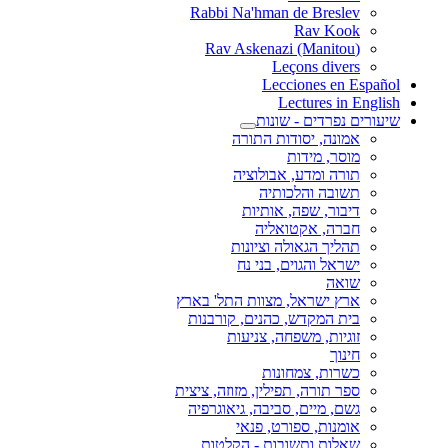
Rabbi Na'hman de Breslev
Rav Kook
(Rav Askenazi (Manitou
Leçons divers
Lecciones en Español
Lectures in English
שיעורים נפרדים - שונות
אמונה, יסודות התורה
מוסר, מידות
תורה ומדע, אבולוציה
תשובה והלכותיה
דיבור, שפה, אותיות
חברה, אקטואליה
תהליך הגאולה וציונות
ישראל והגוים, בני נח
שואה
ארץ ישראל, מצוות התל' בארץ
בית המקדש, כהנים, קורבנות
זוגיות, משפחה, צניעות
חינוך
כשרות, צמחונות
ספר תורה, תפילין, מזוזה, ציצית
גשם, מיים, סביבה, גיאוגרפיה
אומנות, ספורט, פנאי
שאלות ותשובות - הקלטות