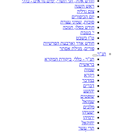
חודש אלול, חגי תשרי, ימים נוראים - כללי
ראש השנה
צום גדליה
יום הכיפורים
סוכות, שמיני עצרת
חודש כסלו, חנוכה
י' בטבת
ט"ו בשבט
חודש אדר וארבעת הפרשיות
פורים, מגילת אסתר
תנ"ך
תנ"ך - כללי, ביקורת המקרא
בראשית
שמות
ויקרא
במדבר
דברים
יהושע
שופטים
שמואל
מלכים
ישעיהו
ירמיהו
יחזקאל
תרי עשר