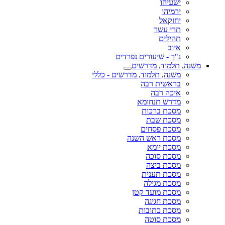
ישעיהו
ירמיהו
יחזקאל
תרי עשר
תהילים
איוב
נ"ך - שיעורים נפרדים
משנה, תלמוד, מדרשים
משנה, תלמוד, מדרשים - כללי
בראשית רבה
איכה רבה
מדרש תנחומא
מסכת ברכות
מסכת שבת
מסכת פסחים
מסכת ראש השנה
מסכת יומא
מסכת סוכה
מסכת ביצה
מסכת תענית
מסכת מגילה
מסכת מועד קטן
מסכת חגיגה
מסכת כתובות
מסכת סוטה