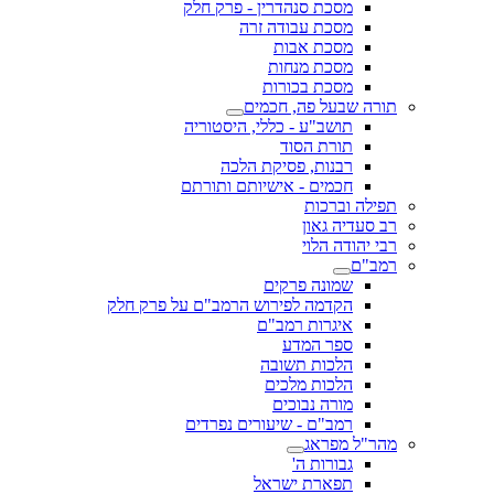
מסכת סנהדרין - פרק חלק
מסכת עבודה זרה
מסכת אבות
מסכת מנחות
מסכת בכורות
תורה שבעל פה, חכמים
תושב"ע - כללי, היסטוריה
תורת הסוד
רבנות, פסיקת הלכה
חכמים - אישיותם ותורתם
תפילה וברכות
רב סעדיה גאון
רבי יהודה הלוי
רמב"ם
שמונה פרקים
הקדמה לפירוש הרמב"ם על פרק חלק
איגרות רמב"ם
ספר המדע
הלכות תשובה
הלכות מלכים
מורה נבוכים
רמב"ם - שיעורים נפרדים
מהר"ל מפראג
גבורות ה'
תפארת ישראל