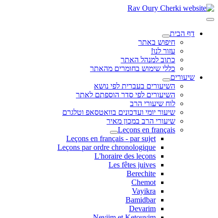
דף הבית
חיפוש באתר
עזור לנו!
כתוב למנהל האתר
כללי שימוש בחומרים מהאתר
שיעורים
השיעורים בעברית לפי נושא
השיעורים לפי סדר הוספתם לאתר
לוח שיעורי הרב
שיעור יומי ועדכונים בוואטסאפ וטלגרם
שיעורי הרב במכון מאיר
Leçons en français
Leçons en français - par sujet
Leçons par ordre chronologique
L'horaire des leçons
Les fêtes juives
Berechite
Chemot
Vayikra
Bamidbar
Devarim
Neviim et Ketouvim