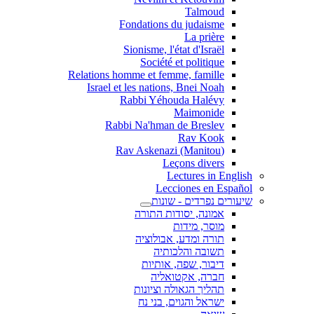
Talmoud
Fondations du judaisme
La prière
Sionisme, l'état d'Israël
Société et politique
Relations homme et femme, famille
Israel et les nations, Bnei Noah
Rabbi Yéhouda Halévy
Maimonide
Rabbi Na'hman de Breslev
Rav Kook
(Rav Askenazi (Manitou
Leçons divers
Lectures in English
Lecciones en Español
שיעורים נפרדים - שונות
אמונה, יסודות התורה
מוסר, מידות
תורה ומדע, אבולוציה
תשובה והלכותיה
דיבור, שפה, אותיות
חברה, אקטואליה
תהליך הגאולה וציונות
ישראל והגוים, בני נח