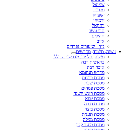
שמואל
מלכים
ישעיהו
ירמיהו
יחזקאל
תרי עשר
תהילים
איוב
נ"ך - שיעורים נפרדים
משנה, תלמוד, מדרשים
משנה, תלמוד, מדרשים - כללי
בראשית רבה
איכה רבה
מדרש תנחומא
מסכת ברכות
מסכת שבת
מסכת פסחים
מסכת ראש השנה
מסכת יומא
מסכת סוכה
מסכת ביצה
מסכת תענית
מסכת מגילה
מסכת מועד קטן
מסכת חגיגה