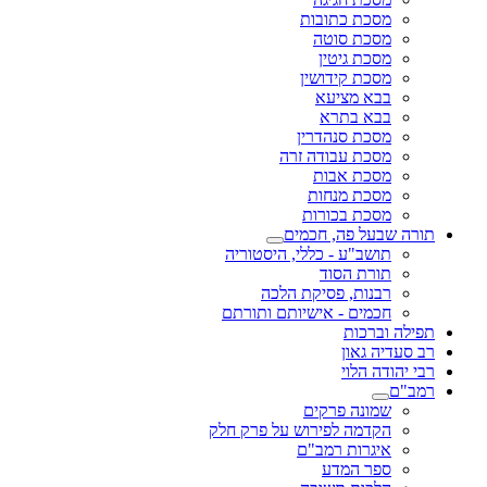
מסכת כתובות
מסכת סוטה
מסכת גיטין
מסכת קידושין
בבא מציעא
בבא בתרא
מסכת סנהדרין
מסכת עבודה זרה
מסכת אבות
מסכת מנחות
מסכת בכורות
תורה שבעל פה, חכמים
תושב"ע - כללי, היסטוריה
תורת הסוד
רבנות, פסיקת הלכה
חכמים - אישיותם ותורתם
תפילה וברכות
רב סעדיה גאון
רבי יהודה הלוי
רמב"ם
שמונה פרקים
הקדמה לפירוש על פרק חלק
איגרות רמב"ם
ספר המדע