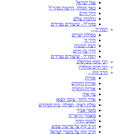
נצח ישראל
באר הגולה, דרשות מהר"ל
דרך חיים
נתיבות עולם
מהר"ל - שיעורים נפרדים
רמח"ל
מסילת ישרים
דרך ה'
דעת תבונות
דרך עץ חיים
רמח"ל - שיעורים נפרדים
רבי נחמן מברסלב
רבי חיים מוולוז'ין
הרב קוק
אורות
אורות הקודש
אורות התורה
עין איה
אדר היקר, עקבי הצאן
עולת ראיה, תפילה, בית המקדש
מוסר אביך
מאמרי הראי"ה
לנבוכי הדור
הרב קוק על פרשת שבוע
הרב קוק על מועדי ישראל