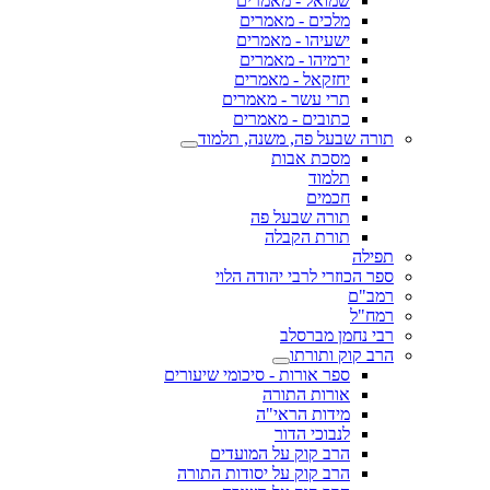
שמואל - מאמרים
מלכים - מאמרים
ישעיהו - מאמרים
ירמיהו - מאמרים
יחזקאל - מאמרים
תרי עשר - מאמרים
כתובים - מאמרים
תורה שבעל פה, משנה, תלמוד
מסכת אבות
תלמוד
חכמים
תורה שבעל פה
תורת הקבלה
תפילה
ספר הכוזרי לרבי יהודה הלוי
רמב"ם
רמח"ל
רבי נחמן מברסלב
הרב קוק ותורתו
ספר אורות - סיכומי שיעורים
אורות התורה
מידות הראי"ה
לנבוכי הדור
הרב קוק על המועדים
הרב קוק על יסודות התורה