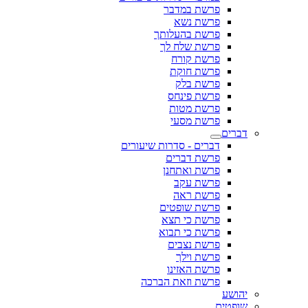
פרשת במדבר
פרשת נשא
פרשת בהעלותך
פרשת שלח לך
פרשת קורח
פרשת חוקת
פרשת בלק
פרשת פינחס
פרשת מטות
פרשת מסעי
דברים
דברים - סדרות שיעורים
פרשת דברים
פרשת ואתחנן
פרשת עקב
פרשת ראה
פרשת שופטים
פרשת כי תצא
פרשת כי תבוא
פרשת נצבים
פרשת וילך
פרשת האזינו
פרשת וזאת הברכה
יהושע
שופטים