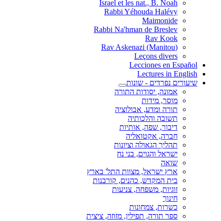
Israel et les nat., B. Noah
Rabbi Yéhouda Halévy
Maimonide
Rabbi Na'hman de Breslev
Rav Kook
(Rav Askenazi (Manitou
Leçons divers
Lecciones en Español
Lectures in English
שיעורים נפרדים - שונות
אמונה, יסודות התורה
מוסר, מידות
תורה ומדע, אבולוציה
תשובה והלכותיה
דיבור, שפה, אותיות
חברה, אקטואליה
תהליך הגאולה וציונות
ישראל והגוים, בני נח
שואה
ארץ ישראל, מצוות התל' בארץ
בית המקדש, כהנים, קורבנות
זוגיות, משפחה, צניעות
חינוך
כשרות, צמחונות
ספר תורה, תפילין, מזוזה, ציצית