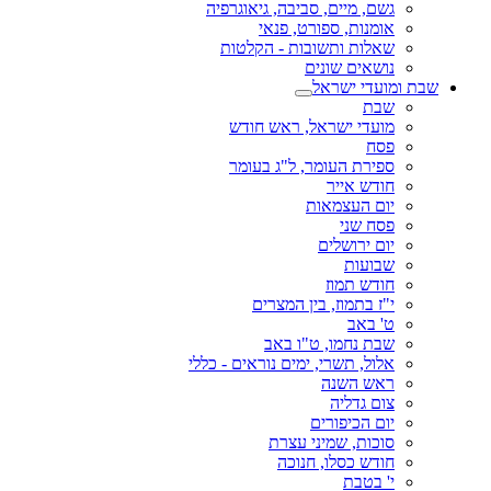
גשם, מיים, סביבה, גיאוגרפיה
אומנות, ספורט, פנאי
שאלות ותשובות - הקלטות
נושאים שונים
שבת ומועדי ישראל
שבת
מועדי ישראל, ראש חודש
פסח
ספירת העומר, ל"ג בעומר
חודש אייר
יום העצמאות
פסח שני
יום ירושלים
שבועות
חודש תמוז
י"ז בתמוז, בין המצרים
ט' באב
שבת נחמו, ט"ו באב
אלול, תשרי, ימים נוראים - כללי
ראש השנה
צום גדליה
יום הכיפורים
סוכות, שמיני עצרת
חודש כסלו, חנוכה
י' בטבת