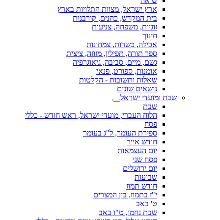
שואה
ארץ ישראל, מצוות התלויות בארץ
בית המקדש, כהנים, קורבנות
זוגיות, משפחה, צניעות
חינוך
אכילה, כשרות, צמחונות
ספר תורה, תפילין, מזוזה, ציצית
גשם, מיים, סביבה, גיאוגרפיה
אומנות, ספורט, פנאי
שאלות ותשובות - הקלטות
נושאים שונים
שבת ומועדי ישראל
שבת
הלוח העברי, מועדי ישראל, ראש חודש - כללי
פסח
ספירת העומר, ל"ג בעומר
חודש אייר
יום העצמאות
פסח שני
יום ירושלים
שבועות
חודש תמוז
י"ז בתמוז, בין המצרים
ט' באב
שבת נחמו, ט"ו באב