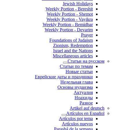
Jewish Holidays
Weekly Portion - Bereshit
Weekly Portion - Shemot
Weekly Portion - Vayikra
Weekly Portion - Bemidbar
Weekly Portion - Devarim
Prayer
Foundations of Judaism
Zionism, Redemption
Israel and the Nations
Miscellaneous articles
Статьи на русском
Статьи по темам
Новые статьи
Еврейские даты и праздники
Недельная глава
Основы иудаизма
Актуалия
Ноахиды
Разное
Artikel auf deutsch
Artículos en Español
Artículos por tema
Artículos nuevos
Parashá de la semana