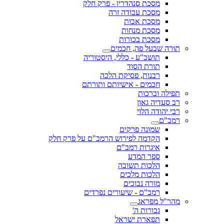
מסכת סנהדרין - פרק חלק
מסכת עבודה זרה
מסכת אבות
מסכת מנחות
מסכת בכורות
תורה שבעל פה, חכמים
תושב"ע - כללי, היסטוריה
תורת הסוד
רבנות, פסיקת הלכה
חכמים - אישיותם ותורתם
תפילה וברכות
רב סעדיה גאון
רבי יהודה הלוי
רמב"ם
שמונה פרקים
הקדמה לפירוש הרמב"ם על פרק חלק
איגרות רמב"ם
ספר המדע
הלכות תשובה
הלכות מלכים
מורה נבוכים
רמב"ם - שיעורים נפרדים
מהר"ל מפראג
גבורות ה'
תפארת ישראל