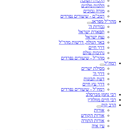
הלכות תשובה
הלכות מלכים
מורה נבוכים
רמב"ם - שיעורים נפרדים
מהר"ל מפראג
גבורות ה'
תפארת ישראל
נצח ישראל
באר הגולה, דרשות מהר"ל
דרך חיים
נתיבות עולם
מהר"ל - שיעורים נפרדים
רמח"ל
מסילת ישרים
דרך ה'
דעת תבונות
דרך עץ חיים
רמח"ל - שיעורים נפרדים
רבי נחמן מברסלב
רבי חיים מוולוז'ין
הרב קוק
אורות
אורות הקודש
אורות התורה
עין איה