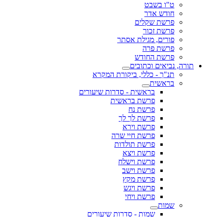
ט"ו בשבט
חודש אדר
פרשת שקלים
פרשת זכור
פורים, מגילת אסתר
פרשת פרה
פרשת החודש
תורה, נביאים וכתובים
תנ"ך - כללי, ביקורת המקרא
בראשית
בראשית - סדרות שיעורים
פרשת בראשית
פרשת נח
פרשת לך לך
פרשת וירא
פרשת חיי שרה
פרשת תולדות
פרשת ויצא
פרשת וישלח
פרשת וישב
פרשת מקץ
פרשת ויגש
פרשת ויחי
שמות
שמות - סדרות שיעורים