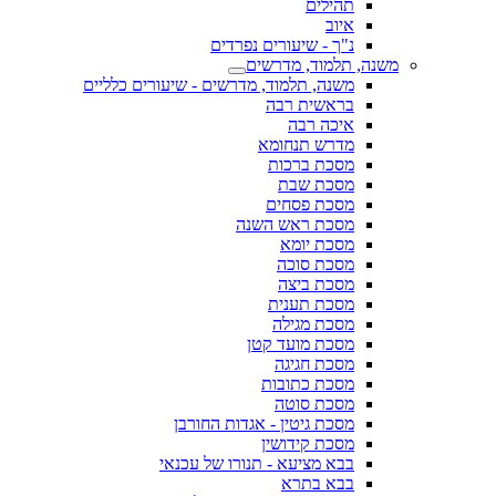
תהילים
איוב
נ"ך - שיעורים נפרדים
משנה, תלמוד, מדרשים
משנה, תלמוד, מדרשים - שיעורים כלליים
בראשית רבה
איכה רבה
מדרש תנחומא
מסכת ברכות
מסכת שבת
מסכת פסחים
מסכת ראש השנה
מסכת יומא
מסכת סוכה
מסכת ביצה
מסכת תענית
מסכת מגילה
מסכת מועד קטן
מסכת חגיגה
מסכת כתובות
מסכת סוטה
מסכת גיטין - אגדות החורבן
מסכת קידושין
בבא מציעא - תנורו של עכנאי
בבא בתרא