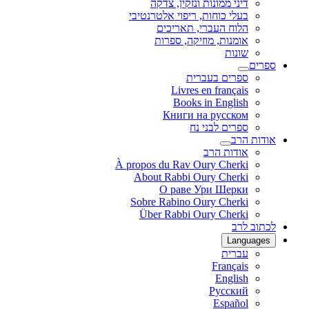
דיני ממונות ונזקין, צדקה
בעלי כוחות, ריפוי אלטרנטיבי
הלוח העברי, תאריכים
אומנות, מוזיקה, ספרות
שונות
ספרים
ספרים בעברית
Livres en français
Books in English
Книги на русском
ספרים לבני נח
אודות הרב
אודות הרב
À propos du Rav Oury Cherki
About Rabbi Oury Cherki
О раве Ури Шерки
Sobre Rabino Oury Cherki
Über Rabbi Oury Cherki
לכתוב לרב
Languages
עברית
Français
English
Русский
Español