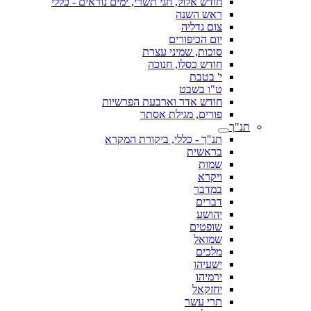
חודש אלול, חגי תשרי, ימים נוראים - כללי
ראש השנה
צום גדליה
יום הכיפורים
סוכות, שמיני עצרת
חודש כסלו, חנוכה
י' בטבת
ט"ו בשבט
חודש אדר וארבעת הפרשיות
פורים, מגילת אסתר
תנ"ך
תנ"ך - כללי, ביקורת המקרא
בראשית
שמות
ויקרא
במדבר
דברים
יהושע
שופטים
שמואל
מלכים
ישעיהו
ירמיהו
יחזקאל
תרי עשר