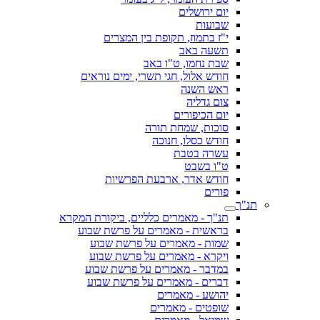
יום ירושלים
שבועות
י"ז בתמוז, תקופת בין המצרים
תשעה באב
שבת נחמו, ט"ו באב
חודש אלול, חגי תשרי, ימים נוראים
ראש השנה
צום גדליה
יום הכיפורים
סוכות, שמחת תורה
חודש כסלו, חנוכה
עשרה בטבת
ט"ו בשבט
חודש אדר, ארבעת הפרשיות
פורים
תנ"ך
תנ"ך - מאמרים כלליים, ביקורת המקרא
בראשית - מאמרים על פרשת שבוע
שמות - מאמרים על פרשת שבוע
ויקרא - מאמרים על פרשת שבוע
במדבר - מאמרים על פרשת שבוע
דברים - מאמרים על פרשת שבוע
יהושע - מאמרים
שופטים - מאמרים