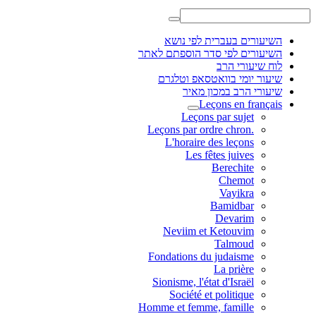
השיעורים בעברית לפי נושא
השיעורים לפי סדר הוספתם לאתר
לוח שיעורי הרב
שיעור יומי בוואטסאפ וטלגרם
שיעורי הרב במכון מאיר
Leçons en français
Leçons par sujet
.Leçons par ordre chron
L'horaire des leçons
Les fêtes juives
Berechite
Chemot
Vayikra
Bamidbar
Devarim
Neviim et Ketouvim
Talmoud
Fondations du judaisme
La prière
Sionisme, l'état d'Israël
Société et politique
Homme et femme, famille