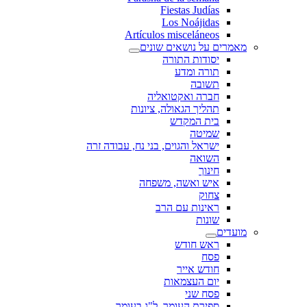
Fiestas Judías
Los Noájidas
Artículos misceláneos
מאמרים על נושאים שונים
יסודות התורה
תורה ומדע
תשובה
חברה ואקטואליה
תהליך הגאולה, ציונות
בית המקדש
שמיטה
ישראל והגוים, בני נח, עבודה זרה
השואה
חינוך
איש ואשה, משפחה
צחוק
ראינות עם הרב
שונות
מועדים
ראש חודש
פסח
חודש אייר
יום העצמאות
פסח שני
ספירת העומר, ל"ג בעומר