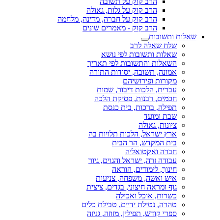
הרב קוק על תשובה
הרב קוק על גלות, גאולה
הרב קוק על חברה, מדינה, מלחמה
הרב קוק - מאמרים שונים
שאלות ותשובות
שלח שאלה לרב
שאלות ותשובות לפי נושא
השאלות והתשובות לפי תאריך
אמונה, תשובה, יסודות התורה
מקורות ופירושיהם
עברית, הלכות דיבור, שמות
חכמים, רבנות, פסיקת הלכה
תפילה, ברכות, בית כנסת
שבת ומועד
ציונות, גאולה
ארץ ישראל, הלכות תלויות בה
בית המקדש, הר הבית
חברה ואקטואליה
עבודה זרה, ישראל והגוים, גיור
חינוך, לימודים, הוראה
איש ואשה, משפחה, צניעות
גוף ומראה חיצוני, בגדים, ציצית
כשרות, אוכל ואכילה
טהרה, נטילת ידיים, טבילת כלים
ספרי קודש, תפילין, מזוזה, גניזה