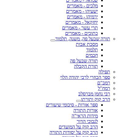
שמואל - מאמרים
מלכים - מאמרים
ישעיהו - מאמרים
ירמיהו - מאמרים
יחזקאל - מאמרים
תרי עשר - מאמרים
כתובים - מאמרים
תורה שבעל פה, משנה, תלמוד
מסכת אבות
תלמוד
חכמים
תורה שבעל פה
תורת הקבלה
תפילה
ספר הכוזרי לרבי יהודה הלוי
רמב"ם
רמח"ל
רבי נחמן מברסלב
הרב קוק ותורתו
ספר אורות - סיכומי שיעורים
אורות התורה
מידות הראי"ה
לנבוכי הדור
הרב קוק על המועדים
הרב קוק על יסודות התורה