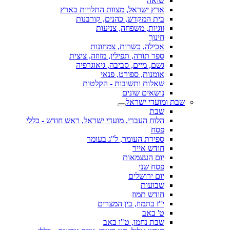
שואה
ארץ ישראל, מצוות התלויות בארץ
בית המקדש, כהנים, קורבנות
זוגיות, משפחה, צניעות
חינוך
אכילה, כשרות, צמחונות
ספר תורה, תפילין, מזוזה, ציצית
גשם, מיים, סביבה, גיאוגרפיה
אומנות, ספורט, פנאי
שאלות ותשובות - הקלטות
נושאים שונים
שבת ומועדי ישראל
שבת
הלוח העברי, מועדי ישראל, ראש חודש - כללי
פסח
ספירת העומר, ל"ג בעומר
חודש אייר
יום העצמאות
פסח שני
יום ירושלים
שבועות
חודש תמוז
י"ז בתמוז, בין המצרים
ט' באב
שבת נחמו, ט"ו באב