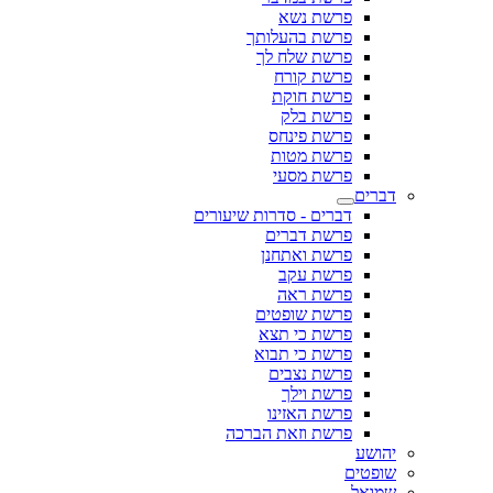
פרשת נשא
פרשת בהעלותך
פרשת שלח לך
פרשת קורח
פרשת חוקת
פרשת בלק
פרשת פינחס
פרשת מטות
פרשת מסעי
דברים
דברים - סדרות שיעורים
פרשת דברים
פרשת ואתחנן
פרשת עקב
פרשת ראה
פרשת שופטים
פרשת כי תצא
פרשת כי תבוא
פרשת נצבים
פרשת וילך
פרשת האזינו
פרשת וזאת הברכה
יהושע
שופטים
שמואל