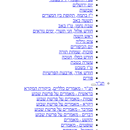
יום ירושלים
שבועות
י"ז בתמוז, תקופת בין המצרים
תשעה באב
שבת נחמו, ט"ו באב
חודש אלול, חגי תשרי, ימים נוראים
ראש השנה
צום גדליה
יום הכיפורים
סוכות, שמחת תורה
חודש כסלו, חנוכה
עשרה בטבת
ט"ו בשבט
חודש אדר, ארבעת הפרשיות
פורים
תנ"ך
תנ"ך - מאמרים כלליים, ביקורת המקרא
בראשית - מאמרים על פרשת שבוע
שמות - מאמרים על פרשת שבוע
ויקרא - מאמרים על פרשת שבוע
במדבר - מאמרים על פרשת שבוע
דברים - מאמרים על פרשת שבוע
יהושע - מאמרים
שופטים - מאמרים