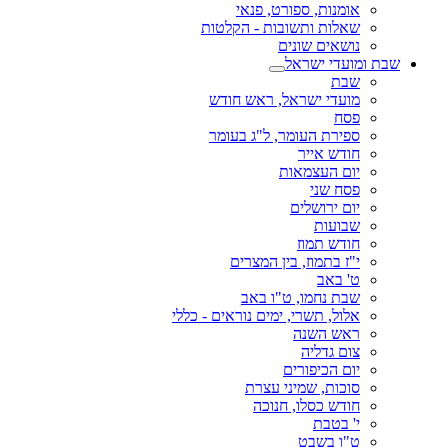
אומנות, ספורט, פנאי
שאלות ותשובות - הקלטות
נושאים שונים
שבת ומועדי ישראל
שבת
מועדי ישראל, ראש חודש
פסח
ספירת העומר, ל"ג בעומר
חודש אייר
יום העצמאות
פסח שני
יום ירושלים
שבועות
חודש תמוז
י"ז בתמוז, בין המצרים
ט' באב
שבת נחמו, ט"ו באב
אלול, תשרי, ימים נוראים - כללי
ראש השנה
צום גדליה
יום הכיפורים
סוכות, שמיני עצרת
חודש כסלו, חנוכה
י' בטבת
ט"ו בשבט