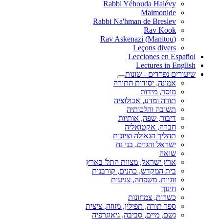
Rabbi Yéhouda Halévy
Maimonide
Rabbi Na'hman de Breslev
Rav Kook
(Rav Askenazi (Manitou
Leçons divers
Lecciones en Español
Lectures in English
שיעורים נפרדים - שונות
אמונה, יסודות התורה
מוסר, מידות
תורה ומדע, אבולוציה
תשובה והלכותיה
דיבור, שפה, אותיות
חברה, אקטואליה
תהליך הגאולה וציונות
ישראל והגוים, בני נח
שואה
ארץ ישראל, מצוות התל' בארץ
בית המקדש, כהנים, קורבנות
זוגיות, משפחה, צניעות
חינוך
כשרות, צמחונות
ספר תורה, תפילין, מזוזה, ציצית
גשם, מיים, סביבה, גיאוגרפיה