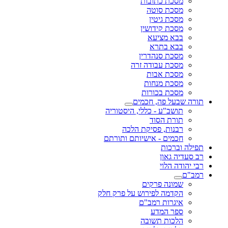
מסכת כתובות
מסכת סוטה
מסכת גיטין
מסכת קידושין
בבא מציעא
בבא בתרא
מסכת סנהדרין
מסכת עבודה זרה
מסכת אבות
מסכת מנחות
מסכת בכורות
תורה שבעל פה, חכמים
תושב"ע - כללי, היסטוריה
תורת הסוד
רבנות, פסיקת הלכה
חכמים - אישיותם ותורתם
תפילה וברכות
רב סעדיה גאון
רבי יהודה הלוי
רמב"ם
שמונה פרקים
הקדמה לפירוש על פרק חלק
איגרות רמב"ם
ספר המדע
הלכות תשובה