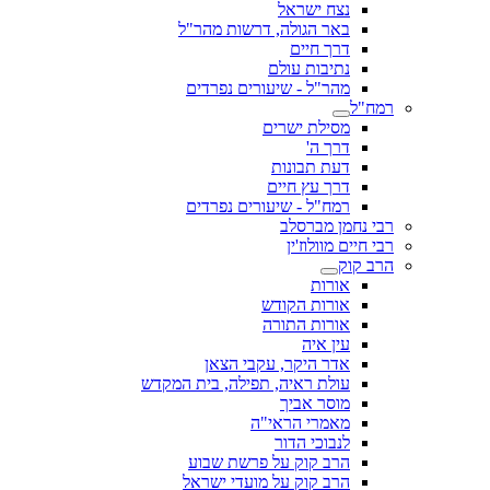
נצח ישראל
באר הגולה, דרשות מהר"ל
דרך חיים
נתיבות עולם
מהר"ל - שיעורים נפרדים
רמח"ל
מסילת ישרים
דרך ה'
דעת תבונות
דרך עץ חיים
רמח"ל - שיעורים נפרדים
רבי נחמן מברסלב
רבי חיים מוולוז'ין
הרב קוק
אורות
אורות הקודש
אורות התורה
עין איה
אדר היקר, עקבי הצאן
עולת ראיה, תפילה, בית המקדש
מוסר אביך
מאמרי הראי"ה
לנבוכי הדור
הרב קוק על פרשת שבוע
הרב קוק על מועדי ישראל