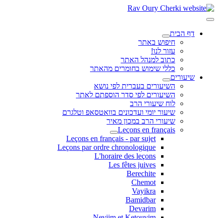
דף הבית
חיפוש באתר
עזור לנו!
כתוב למנהל האתר
כללי שימוש בחומרים מהאתר
שיעורים
השיעורים בעברית לפי נושא
השיעורים לפי סדר הוספתם לאתר
לוח שיעורי הרב
שיעור יומי ועדכונים בוואטסאפ וטלגרם
שיעורי הרב במכון מאיר
Leçons en français
Leçons en français - par sujet
Leçons par ordre chronologique
L'horaire des leçons
Les fêtes juives
Berechite
Chemot
Vayikra
Bamidbar
Devarim
Neviim et Ketouvim