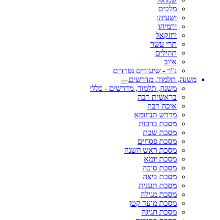
מלכים
ישעיהו
ירמיהו
יחזקאל
תרי עשר
תהילים
איוב
נ"ך - שיעורים נפרדים
משנה, תלמוד, מדרשים
משנה, תלמוד, מדרשים - כללי
בראשית רבה
איכה רבה
מדרש תנחומא
מסכת ברכות
מסכת שבת
מסכת פסחים
מסכת ראש השנה
מסכת יומא
מסכת סוכה
מסכת ביצה
מסכת תענית
מסכת מגילה
מסכת מועד קטן
מסכת חגיגה