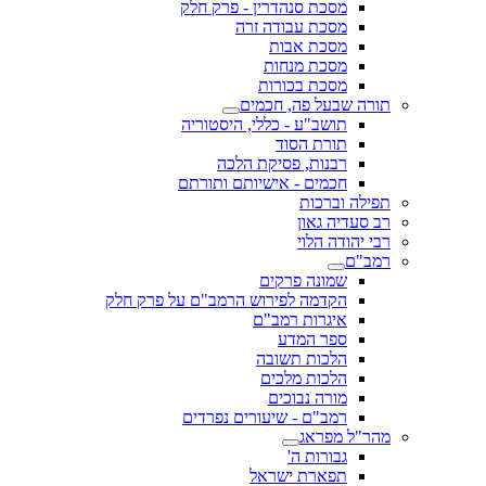
מסכת סנהדרין - פרק חלק
מסכת עבודה זרה
מסכת אבות
מסכת מנחות
מסכת בכורות
תורה שבעל פה, חכמים
תושב"ע - כללי, היסטוריה
תורת הסוד
רבנות, פסיקת הלכה
חכמים - אישיותם ותורתם
תפילה וברכות
רב סעדיה גאון
רבי יהודה הלוי
רמב"ם
שמונה פרקים
הקדמה לפירוש הרמב"ם על פרק חלק
איגרות רמב"ם
ספר המדע
הלכות תשובה
הלכות מלכים
מורה נבוכים
רמב"ם - שיעורים נפרדים
מהר"ל מפראג
גבורות ה'
תפארת ישראל