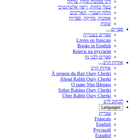
דיני ממונות ונזקין, צדקה
בעלי כוחות, ריפוי אלטרנטיבי
הלוח העברי, תאריכים
אומנות, מוזיקה, ספרות
שונות
ספרים
ספרים בעברית
Livres en français
Books in English
Книги на русском
ספרים לבני נח
אודות הרב
אודות הרב
À propos du Rav Oury Cherki
About Rabbi Oury Cherki
О раве Ури Шерки
Sobre Rabino Oury Cherki
Über Rabbi Oury Cherki
לכתוב לרב
Languages
עברית
Français
English
Русский
Español