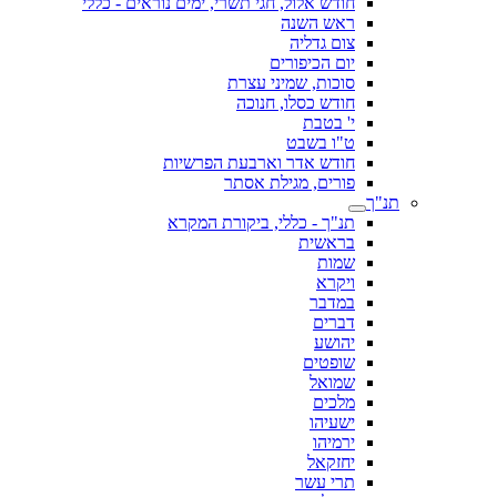
חודש אלול, חגי תשרי, ימים נוראים - כללי
ראש השנה
צום גדליה
יום הכיפורים
סוכות, שמיני עצרת
חודש כסלו, חנוכה
י' בטבת
ט"ו בשבט
חודש אדר וארבעת הפרשיות
פורים, מגילת אסתר
תנ"ך
תנ"ך - כללי, ביקורת המקרא
בראשית
שמות
ויקרא
במדבר
דברים
יהושע
שופטים
שמואל
מלכים
ישעיהו
ירמיהו
יחזקאל
תרי עשר