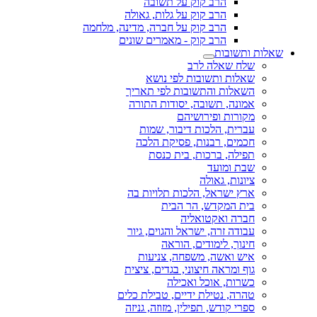
הרב קוק על תשובה
הרב קוק על גלות, גאולה
הרב קוק על חברה, מדינה, מלחמה
הרב קוק - מאמרים שונים
שאלות ותשובות
שלח שאלה לרב
שאלות ותשובות לפי נושא
השאלות והתשובות לפי תאריך
אמונה, תשובה, יסודות התורה
מקורות ופירושיהם
עברית, הלכות דיבור, שמות
חכמים, רבנות, פסיקת הלכה
תפילה, ברכות, בית כנסת
שבת ומועד
ציונות, גאולה
ארץ ישראל, הלכות תלויות בה
בית המקדש, הר הבית
חברה ואקטואליה
עבודה זרה, ישראל והגוים, גיור
חינוך, לימודים, הוראה
איש ואשה, משפחה, צניעות
גוף ומראה חיצוני, בגדים, ציצית
כשרות, אוכל ואכילה
טהרה, נטילת ידיים, טבילת כלים
ספרי קודש, תפילין, מזוזה, גניזה