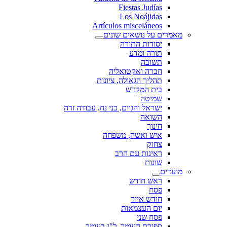
Fiestas Judías
Los Noájidas
Artículos misceláneos
מאמרים על נושאים שונים
יסודות התורה
תורה ומדע
תשובה
חברה ואקטואליה
תהליך הגאולה, ציונות
בית המקדש
שמיטה
ישראל והגוים, בני נח, עבודה זרה
השואה
חינוך
איש ואשה, משפחה
צחוק
ראינות עם הרב
שונות
מועדים
ראש חודש
פסח
חודש אייר
יום העצמאות
פסח שני
ספירת העומר, ל"ג בעומר