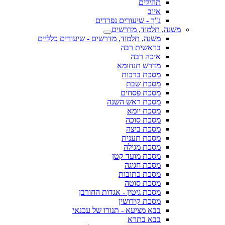
תהילים
איוב
נ"ך - שיעורים נפרדים
משנה, תלמוד, מדרשים
משנה, תלמוד, מדרשים - שיעורים כלליים
בראשית רבה
איכה רבה
מדרש תנחומא
מסכת ברכות
מסכת שבת
מסכת פסחים
מסכת ראש השנה
מסכת יומא
מסכת סוכה
מסכת ביצה
מסכת תענית
מסכת מגילה
מסכת מועד קטן
מסכת חגיגה
מסכת כתובות
מסכת סוטה
מסכת גיטין - אגדות החורבן
מסכת קידושין
בבא מציעא - תנורו של עכנאי
בבא בתרא