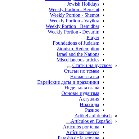
Jewish Holidays
Weekly Portion - Bereshit
Weekly Portion - Shemot
Weekly Portion - Vayikra
Weekly Portion - Bemidbar
Weekly Portion - Devarim
Prayer
Foundations of Judaism
Zionism, Redemption
Israel and the Nations
Miscellaneous articles
Статьи на русском
Статьи по темам
Новые статьи
Еврейские даты и праздники
Недельная глава
Основы иудаизма
Актуалия
Ноахиды
Разное
Artikel auf deutsch
Artículos en Español
Artículos por tema
Artículos nuevos
Parashá de la semana