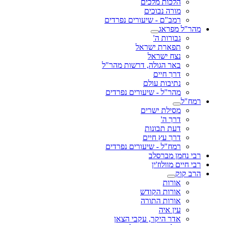
הלכות מלכים
מורה נבוכים
רמב"ם - שיעורים נפרדים
מהר"ל מפראג
גבורות ה'
תפארת ישראל
נצח ישראל
באר הגולה, דרשות מהר"ל
דרך חיים
נתיבות עולם
מהר"ל - שיעורים נפרדים
רמח"ל
מסילת ישרים
דרך ה'
דעת תבונות
דרך עץ חיים
רמח"ל - שיעורים נפרדים
רבי נחמן מברסלב
רבי חיים מוולוז'ין
הרב קוק
אורות
אורות הקודש
אורות התורה
עין איה
אדר היקר, עקבי הצאן