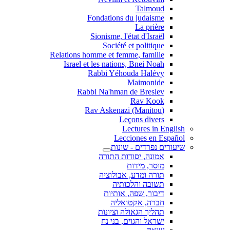
Talmoud
Fondations du judaisme
La prière
Sionisme, l'état d'Israël
Société et politique
Relations homme et femme, famille
Israel et les nations, Bnei Noah
Rabbi Yéhouda Halévy
Maimonide
Rabbi Na'hman de Breslev
Rav Kook
(Rav Askenazi (Manitou
Leçons divers
Lectures in English
Lecciones en Español
שיעורים נפרדים - שונות
אמונה, יסודות התורה
מוסר, מידות
תורה ומדע, אבולוציה
תשובה והלכותיה
דיבור, שפה, אותיות
חברה, אקטואליה
תהליך הגאולה וציונות
ישראל והגוים, בני נח