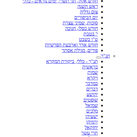
חודש אלול, חגי תשרי, ימים נוראים - כללי
ראש השנה
צום גדליה
יום הכיפורים
סוכות, שמיני עצרת
חודש כסלו, חנוכה
י' בטבת
ט"ו בשבט
חודש אדר וארבעת הפרשיות
פורים, מגילת אסתר
תנ"ך
תנ"ך - כללי, ביקורת המקרא
בראשית
שמות
ויקרא
במדבר
דברים
יהושע
שופטים
שמואל
מלכים
ישעיהו
ירמיהו
יחזקאל
תרי עשר