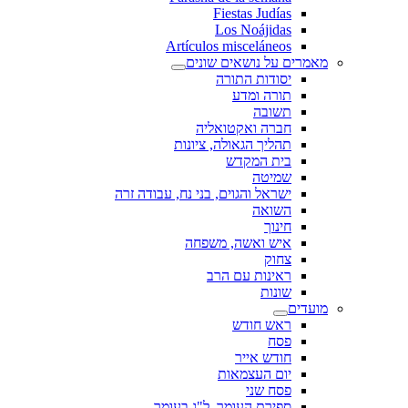
Fiestas Judías
Los Noájidas
Artículos misceláneos
מאמרים על נושאים שונים
יסודות התורה
תורה ומדע
תשובה
חברה ואקטואליה
תהליך הגאולה, ציונות
בית המקדש
שמיטה
ישראל והגוים, בני נח, עבודה זרה
השואה
חינוך
איש ואשה, משפחה
צחוק
ראינות עם הרב
שונות
מועדים
ראש חודש
פסח
חודש אייר
יום העצמאות
פסח שני
ספירת העומר, ל"ג בעומר