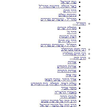
נצח ישראל
באר הגולה, דרשות מהר"ל
דרך חיים
נתיבות עולם
מהר"ל - שיעורים נפרדים
רמח"ל
מסילת ישרים
דרך ה'
דעת תבונות
דרך עץ חיים
רמח"ל - שיעורים נפרדים
רבי נחמן מברסלב
רבי חיים מוולוז'ין
הרב קוק
אורות
אורות הקודש
אורות התורה
עין איה
אדר היקר, עקבי הצאן
עולת ראיה, תפילה, בית המקדש
מוסר אביך
מאמרי הראי"ה
לנבוכי הדור
הרב קוק על פרשת שבוע
הרב קוק על מועדי ישראל