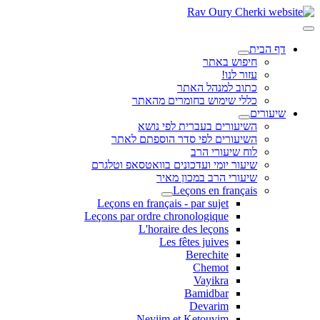
דף הבית
חיפוש באתר
עזור לנו!
כתוב למנהל האתר
כללי שימוש בחומרים מהאתר
שיעורים
השיעורים בעברית לפי נושא
השיעורים לפי סדר הוספתם לאתר
לוח שיעורי הרב
שיעור יומי ועדכונים בוואטסאפ וטלגרם
שיעורי הרב במכון מאיר
Leçons en français
Leçons en français - par sujet
Leçons par ordre chronologique
L'horaire des leçons
Les fêtes juives
Berechite
Chemot
Vayikra
Bamidbar
Devarim
Neviim et Ketouvim