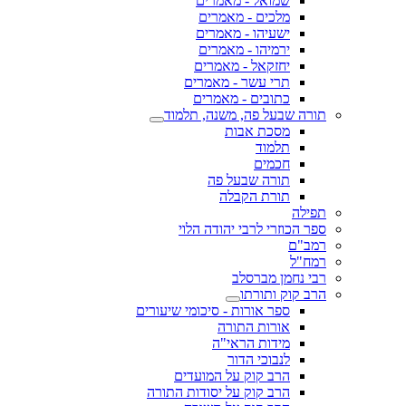
שמואל - מאמרים
מלכים - מאמרים
ישעיהו - מאמרים
ירמיהו - מאמרים
יחזקאל - מאמרים
תרי עשר - מאמרים
כתובים - מאמרים
תורה שבעל פה, משנה, תלמוד
מסכת אבות
תלמוד
חכמים
תורה שבעל פה
תורת הקבלה
תפילה
ספר הכוזרי לרבי יהודה הלוי
רמב"ם
רמח"ל
רבי נחמן מברסלב
הרב קוק ותורתו
ספר אורות - סיכומי שיעורים
אורות התורה
מידות הראי"ה
לנבוכי הדור
הרב קוק על המועדים
הרב קוק על יסודות התורה