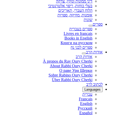
דיני ממונות ונזקין, צדקה
בעלי כוחות, ריפוי אלטרנטיבי
הלוח העברי, תאריכים
אומנות, מוזיקה, ספרות
שונות
ספרים
ספרים בעברית
Livres en français
Books in English
Книги на русском
ספרים לבני נח
אודות הרב
אודות הרב
À propos du Rav Oury Cherki
About Rabbi Oury Cherki
О раве Ури Шерки
Sobre Rabino Oury Cherki
Über Rabbi Oury Cherki
לכתוב לרב
Languages
עברית
Français
English
Русский
Español