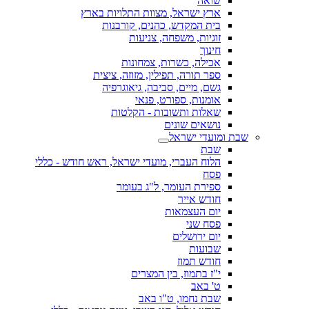
שואה
ארץ ישראל, מצוות התלויות בארץ
בית המקדש, כהנים, קורבנות
זוגיות, משפחה, צניעות
חינוך
אכילה, כשרות, צמחונות
ספר תורה, תפילין, מזוזה, ציצית
גשם, מיים, סביבה, גיאוגרפיה
אומנות, ספורט, פנאי
שאלות ותשובות - הקלטות
נושאים שונים
שבת ומועדי ישראל
שבת
הלוח העברי, מועדי ישראל, ראש חודש - כללי
פסח
ספירת העומר, ל"ג בעומר
חודש אייר
יום העצמאות
פסח שני
יום ירושלים
שבועות
חודש תמוז
י"ז בתמוז, בין המצרים
ט' באב
שבת נחמו, ט"ו באב