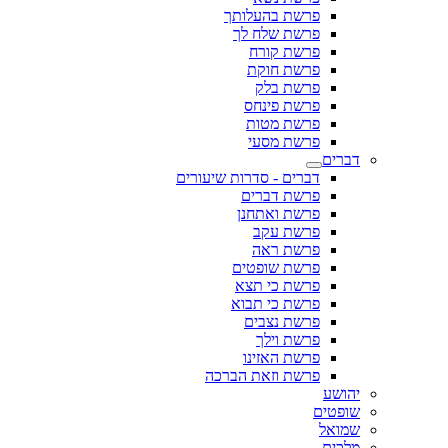
פרשת בהעלותך
פרשת שלח לך
פרשת קורח
פרשת חוקת
פרשת בלק
פרשת פינחס
פרשת מטות
פרשת מסעי
דברים
דברים - סדרות שיעורים
פרשת דברים
פרשת ואתחנן
פרשת עקב
פרשת ראה
פרשת שופטים
פרשת כי תצא
פרשת כי תבוא
פרשת נצבים
פרשת וילך
פרשת האזינו
פרשת וזאת הברכה
יהושע
שופטים
שמואל
מלכים