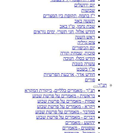
יום ירושלים
שבועות
י"ז בתמוז, תקופת בין המצרים
תשעה באב
שבת נחמו, ט"ו באב
חודש אלול, חגי תשרי, ימים נוראים
ראש השנה
צום גדליה
יום הכיפורים
סוכות, שמחת תורה
חודש כסלו, חנוכה
עשרה בטבת
ט"ו בשבט
חודש אדר, ארבעת הפרשיות
פורים
תנ"ך
תנ"ך - מאמרים כלליים, ביקורת המקרא
בראשית - מאמרים על פרשת שבוע
שמות - מאמרים על פרשת שבוע
ויקרא - מאמרים על פרשת שבוע
במדבר - מאמרים על פרשת שבוע
דברים - מאמרים על פרשת שבוע
יהושע - מאמרים
שופטים - מאמרים