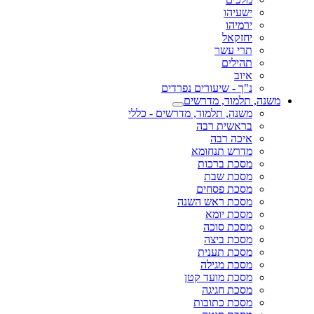
ישעיהו
ירמיהו
יחזקאל
תרי עשר
תהילים
איוב
נ"ך - שיעורים נפרדים
משנה, תלמוד, מדרשים
משנה, תלמוד, מדרשים - כללי
בראשית רבה
איכה רבה
מדרש תנחומא
מסכת ברכות
מסכת שבת
מסכת פסחים
מסכת ראש השנה
מסכת יומא
מסכת סוכה
מסכת ביצה
מסכת תענית
מסכת מגילה
מסכת מועד קטן
מסכת חגיגה
מסכת כתובות