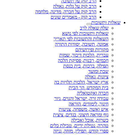
הרב קוק על תשובה
הרב קוק על גלות, גאולה
הרב קוק על חברה, מדינה, מלחמה
הרב קוק - מאמרים שונים
שאלות ותשובות
שלח שאלה לרב
שאלות ותשובות לפי נושא
השאלות והתשובות לפי תאריך
אמונה, תשובה, יסודות התורה
מקורות ופירושיהם
עברית, הלכות דיבור, שמות
חכמים, רבנות, פסיקת הלכה
תפילה, ברכות, בית כנסת
שבת ומועד
ציונות, גאולה
ארץ ישראל, הלכות תלויות בה
בית המקדש, הר הבית
חברה ואקטואליה
עבודה זרה, ישראל והגוים, גיור
חינוך, לימודים, הוראה
איש ואשה, משפחה, צניעות
גוף ומראה חיצוני, בגדים, ציצית
כשרות, אוכל ואכילה
טהרה, נטילת ידיים, טבילת כלים
ספרי קודש, תפילין, מזוזה, גניזה