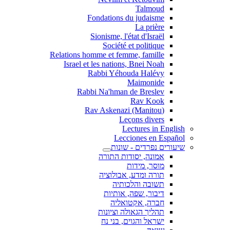
Talmoud
Fondations du judaisme
La prière
Sionisme, l'état d'Israël
Société et politique
Relations homme et femme, famille
Israel et les nations, Bnei Noah
Rabbi Yéhouda Halévy
Maimonide
Rabbi Na'hman de Breslev
Rav Kook
(Rav Askenazi (Manitou
Leçons divers
Lectures in English
Lecciones en Español
שיעורים נפרדים - שונות
אמונה, יסודות התורה
מוסר, מידות
תורה ומדע, אבולוציה
תשובה והלכותיה
דיבור, שפה, אותיות
חברה, אקטואליה
תהליך הגאולה וציונות
ישראל והגוים, בני נח