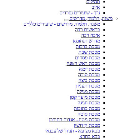
תהילים
איוב
נ"ך - שיעורים נפרדים
משנה, תלמוד, מדרשים
משנה, תלמוד, מדרשים - שיעורים כלליים
בראשית רבה
איכה רבה
מדרש תנחומא
מסכת ברכות
מסכת שבת
מסכת פסחים
מסכת ראש השנה
מסכת יומא
מסכת סוכה
מסכת ביצה
מסכת תענית
מסכת מגילה
מסכת מועד קטן
מסכת חגיגה
מסכת כתובות
מסכת סוטה
מסכת גיטין - אגדות החורבן
מסכת קידושין
בבא מציעא - תנורו של עכנאי
בבא בתרא