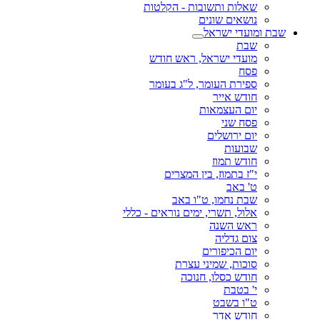
שאלות ותשובות - הקלטות
נושאים שונים
שבת ומועדי ישראל
שבת
מועדי ישראל, ראש חודש
פסח
ספירת העומר, ל"ג בעומר
חודש אייר
יום העצמאות
פסח שני
יום ירושלים
שבועות
חודש תמוז
י"ז בתמוז, בין המצרים
ט' באב
שבת נחמו, ט"ו באב
אלול, תשרי, ימים נוראים - כללי
ראש השנה
צום גדליה
יום הכיפורים
סוכות, שמיני עצרת
חודש כסלו, חנוכה
י' בטבת
ט"ו בשבט
חודש אדר