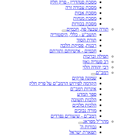
מסכת סנהדרין - פרק חלק
מסכת עבודה זרה
מסכת אבות
מסכת מנחות
מסכת בכורות
תורה שבעל פה, חכמים
תושב"ע - כללי, היסטוריה
תורת הסוד
רבנות, פסיקת הלכה
חכמים - אישיותם ותורתם
תפילה וברכות
רב סעדיה גאון
רבי יהודה הלוי
רמב"ם
שמונה פרקים
הקדמה לפירוש הרמב"ם על פרק חלק
איגרות רמב"ם
ספר המדע
הלכות תשובה
הלכות מלכים
מורה נבוכים
רמב"ם - שיעורים נפרדים
מהר"ל מפראג
גבורות ה'
תפארת ישראל