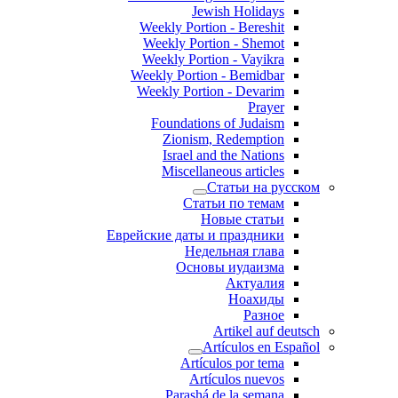
Jewish Holidays
Weekly Portion - Bereshit
Weekly Portion - Shemot
Weekly Portion - Vayikra
Weekly Portion - Bemidbar
Weekly Portion - Devarim
Prayer
Foundations of Judaism
Zionism, Redemption
Israel and the Nations
Miscellaneous articles
Статьи на русском
Статьи по темам
Новые статьи
Еврейские даты и праздники
Недельная глава
Основы иудаизма
Актуалия
Ноахиды
Разное
Artikel auf deutsch
Artículos en Español
Artículos por tema
Artículos nuevos
Parashá de la semana