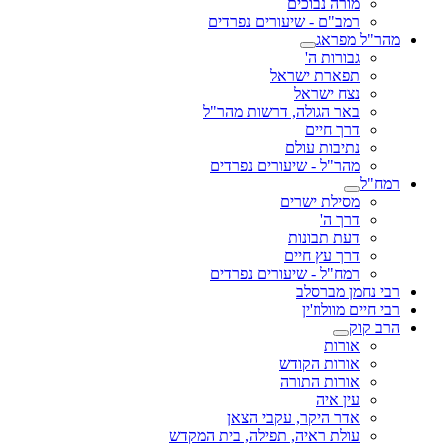
מורה נבוכים
רמב"ם - שיעורים נפרדים
מהר"ל מפראג
גבורות ה'
תפארת ישראל
נצח ישראל
באר הגולה, דרשות מהר"ל
דרך חיים
נתיבות עולם
מהר"ל - שיעורים נפרדים
רמח"ל
מסילת ישרים
דרך ה'
דעת תבונות
דרך עץ חיים
רמח"ל - שיעורים נפרדים
רבי נחמן מברסלב
רבי חיים מוולוז'ין
הרב קוק
אורות
אורות הקודש
אורות התורה
עין איה
אדר היקר, עקבי הצאן
עולת ראיה, תפילה, בית המקדש