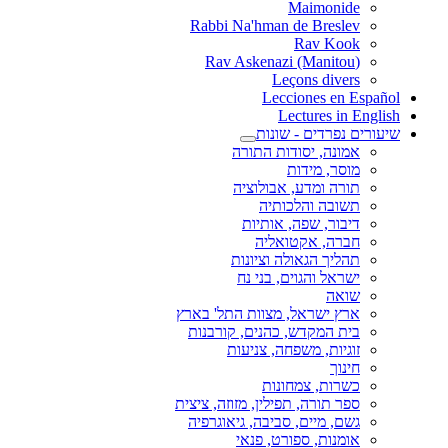
Maimonide
Rabbi Na'hman de Breslev
Rav Kook
(Rav Askenazi (Manitou
Leçons divers
Lecciones en Español
Lectures in English
שיעורים נפרדים - שונות
אמונה, יסודות התורה
מוסר, מידות
תורה ומדע, אבולוציה
תשובה והלכותיה
דיבור, שפה, אותיות
חברה, אקטואליה
תהליך הגאולה וציונות
ישראל והגוים, בני נח
שואה
ארץ ישראל, מצוות התל' בארץ
בית המקדש, כהנים, קורבנות
זוגיות, משפחה, צניעות
חינוך
כשרות, צמחונות
ספר תורה, תפילין, מזוזה, ציצית
גשם, מיים, סביבה, גיאוגרפיה
אומנות, ספורט, פנאי