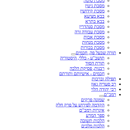
מסכת סוטה
מסכת גיטין
מסכת קידושין
בבא מציעא
בבא בתרא
מסכת סנהדרין
מסכת עבודה זרה
מסכת אבות
מסכת מנחות
מסכת בכורות
תורה שבעל פה, חכמים
תושב"ע - כללי, היסטוריה
תורת הסוד
רבנות, פסיקת הלכה
חכמים - אישיותם ותורתם
תפילה וברכות
רב סעדיה גאון
רבי יהודה הלוי
רמב"ם
שמונה פרקים
הקדמה לפירוש על פרק חלק
איגרות רמב"ם
ספר המדע
הלכות תשובה
הלכות מלכים