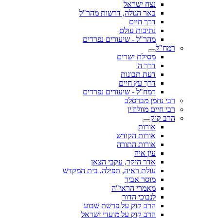
נצח ישראל
באר הגולה, דרשות מהר"ל
דרך חיים
נתיבות עולם
מהר"ל - שיעורים נפרדים
רמח"ל
מסילת ישרים
דרך ה'
דעת תבונות
דרך עץ חיים
רמח"ל - שיעורים נפרדים
רבי נחמן מברסלב
רבי חיים מוולוז'ין
הרב קוק
אורות
אורות הקודש
אורות התורה
עין איה
אדר היקר, עקבי הצאן
עולת ראיה, תפילה, בית המקדש
מוסר אביך
מאמרי הראי"ה
לנבוכי הדור
הרב קוק על פרשת שבוע
הרב קוק על מועדי ישראל