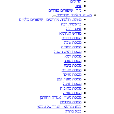
תהילים
איוב
נ"ך - שיעורים נפרדים
משנה, תלמוד, מדרשים
משנה, תלמוד, מדרשים - שיעורים כלליים
בראשית רבה
איכה רבה
מדרש תנחומא
מסכת ברכות
מסכת שבת
מסכת פסחים
מסכת ראש השנה
מסכת יומא
מסכת סוכה
מסכת ביצה
מסכת תענית
מסכת מגילה
מסכת מועד קטן
מסכת חגיגה
מסכת כתובות
מסכת סוטה
מסכת גיטין - אגדות החורבן
מסכת קידושין
בבא מציעא - תנורו של עכנאי
בבא בתרא