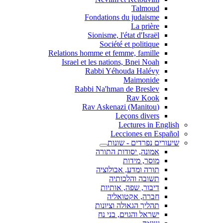
Talmoud
Fondations du judaisme
La prière
Sionisme, l'état d'Israël
Société et politique
Relations homme et femme, famille
Israel et les nations, Bnei Noah
Rabbi Yéhouda Halévy
Maimonide
Rabbi Na'hman de Breslev
Rav Kook
(Rav Askenazi (Manitou
Leçons divers
Lectures in English
Lecciones en Español
שיעורים נפרדים - שונות
אמונה, יסודות התורה
מוסר, מידות
תורה ומדע, אבולוציה
תשובה והלכותיה
דיבור, שפה, אותיות
חברה, אקטואליה
תהליך הגאולה וציונות
ישראל והגוים, בני נח