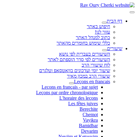
דף הבית
חיפוש באתר
עזור לנו!
כתוב למנהל האתר
כללי שימוש בחומרים מהאתר
שיעורים
השיעורים בעברית לפי נושא
השיעורים לפי סדר הוספתם לאתר
לוח שיעורי הרב
שיעור יומי ועדכונים בוואטסאפ וטלגרם
שיעורי הרב במכון מאיר
Leçons en français
Leçons en français - par sujet
Leçons par ordre chronologique
L'horaire des leçons
Les fêtes juives
Berechite
Chemot
Vayikra
Bamidbar
Devarim
Neviim et Ketouvim