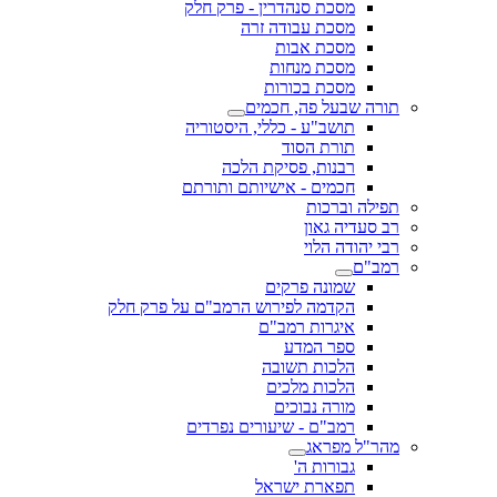
מסכת סנהדרין - פרק חלק
מסכת עבודה זרה
מסכת אבות
מסכת מנחות
מסכת בכורות
תורה שבעל פה, חכמים
תושב"ע - כללי, היסטוריה
תורת הסוד
רבנות, פסיקת הלכה
חכמים - אישיותם ותורתם
תפילה וברכות
רב סעדיה גאון
רבי יהודה הלוי
רמב"ם
שמונה פרקים
הקדמה לפירוש הרמב"ם על פרק חלק
איגרות רמב"ם
ספר המדע
הלכות תשובה
הלכות מלכים
מורה נבוכים
רמב"ם - שיעורים נפרדים
מהר"ל מפראג
גבורות ה'
תפארת ישראל