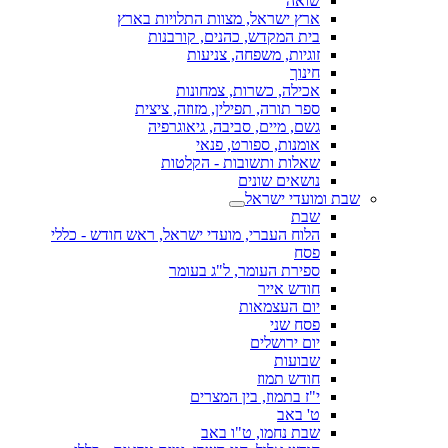
שואה
ארץ ישראל, מצוות התלויות בארץ
בית המקדש, כהנים, קורבנות
זוגיות, משפחה, צניעות
חינוך
אכילה, כשרות, צמחונות
ספר תורה, תפילין, מזוזה, ציצית
גשם, מיים, סביבה, גיאוגרפיה
אומנות, ספורט, פנאי
שאלות ותשובות - הקלטות
נושאים שונים
שבת ומועדי ישראל
שבת
הלוח העברי, מועדי ישראל, ראש חודש - כללי
פסח
ספירת העומר, ל"ג בעומר
חודש אייר
יום העצמאות
פסח שני
יום ירושלים
שבועות
חודש תמוז
י"ז בתמוז, בין המצרים
ט' באב
שבת נחמו, ט"ו באב