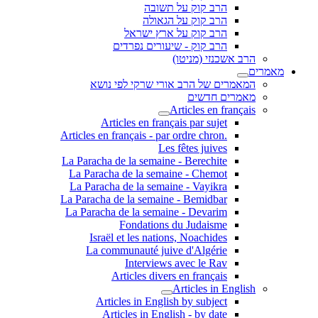
הרב קוק על תשובה
הרב קוק על הגאולה
הרב קוק על ארץ ישראל
הרב קוק - שיעורים נפרדים
הרב אשכנזי (מניטו)
מאמרים
המאמרים של הרב אורי שרקי לפי נושא
מאמרים חדשים
Articles en français
Articles en français par sujet
.Articles en français - par ordre chron
Les fêtes juives
La Paracha de la semaine - Berechite
La Paracha de la semaine - Chemot
La Paracha de la semaine - Vayikra
La Paracha de la semaine - Bemidbar
La Paracha de la semaine - Devarim
Fondations du Judaisme
Israël et les nations, Noachides
La communauté juive d'Algérie
Interviews avec le Rav
Articles divers en français
Articles in English
Articles in English by subject
Articles in English - by date