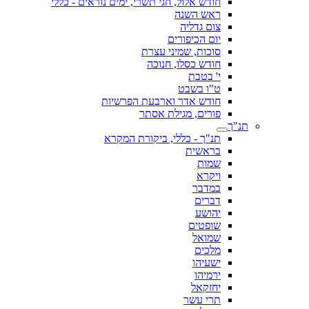
חודש אלול, חגי תשרי, ימים נוראים - כללי
ראש השנה
צום גדליה
יום הכיפורים
סוכות, שמיני עצרת
חודש כסלו, חנוכה
י' בטבת
ט"ו בשבט
חודש אדר וארבעת הפרשיות
פורים, מגילת אסתר
תנ"ך
תנ"ך - כללי, ביקורת המקרא
בראשית
שמות
ויקרא
במדבר
דברים
יהושע
שופטים
שמואל
מלכים
ישעיהו
ירמיהו
יחזקאל
תרי עשר