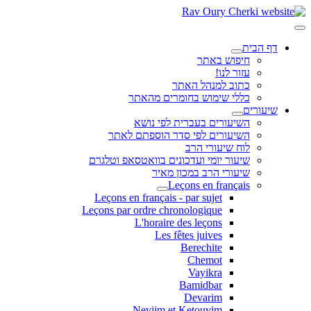
דף הבית
חיפוש באתר
עזור לנו!
כתוב למנהל האתר
כללי שימוש בחומרים מהאתר
שיעורים
השיעורים בעברית לפי נושא
השיעורים לפי סדר הוספתם לאתר
לוח שיעורי הרב
שיעור יומי ועדכונים בוואטסאפ וטלגרם
שיעורי הרב במכון מאיר
Leçons en français
Leçons en français - par sujet
Leçons par ordre chronologique
L'horaire des leçons
Les fêtes juives
Berechite
Chemot
Vayikra
Bamidbar
Devarim
Neviim et Ketouvim