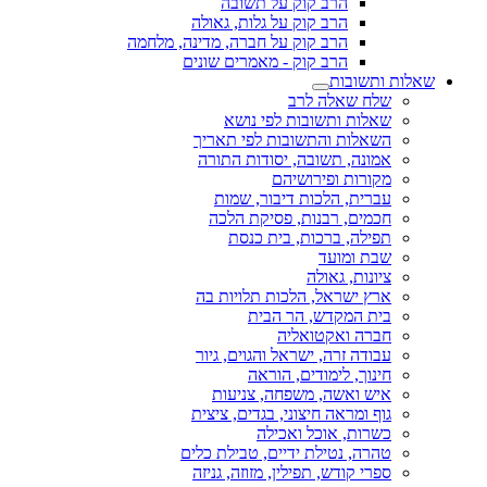
הרב קוק על תשובה
הרב קוק על גלות, גאולה
הרב קוק על חברה, מדינה, מלחמה
הרב קוק - מאמרים שונים
שאלות ותשובות
שלח שאלה לרב
שאלות ותשובות לפי נושא
השאלות והתשובות לפי תאריך
אמונה, תשובה, יסודות התורה
מקורות ופירושיהם
עברית, הלכות דיבור, שמות
חכמים, רבנות, פסיקת הלכה
תפילה, ברכות, בית כנסת
שבת ומועד
ציונות, גאולה
ארץ ישראל, הלכות תלויות בה
בית המקדש, הר הבית
חברה ואקטואליה
עבודה זרה, ישראל והגוים, גיור
חינוך, לימודים, הוראה
איש ואשה, משפחה, צניעות
גוף ומראה חיצוני, בגדים, ציצית
כשרות, אוכל ואכילה
טהרה, נטילת ידיים, טבילת כלים
ספרי קודש, תפילין, מזוזה, גניזה