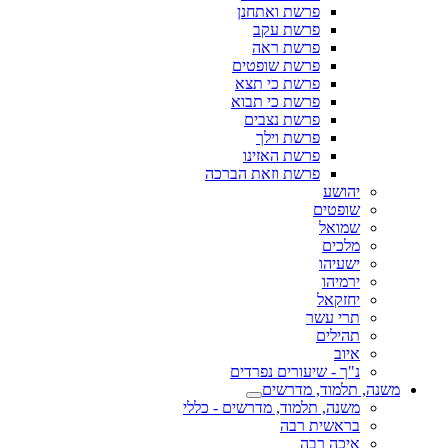
פרשת ואתחנן
פרשת עקב
פרשת ראה
פרשת שופטים
פרשת כי תצא
פרשת כי תבוא
פרשת נצבים
פרשת וילך
פרשת האזינו
פרשת וזאת הברכה
יהושע
שופטים
שמואל
מלכים
ישעיהו
ירמיהו
יחזקאל
תרי עשר
תהילים
איוב
נ"ך - שיעורים נפרדים
משנה, תלמוד, מדרשים
משנה, תלמוד, מדרשים - כללי
בראשית רבה
איכה רבה