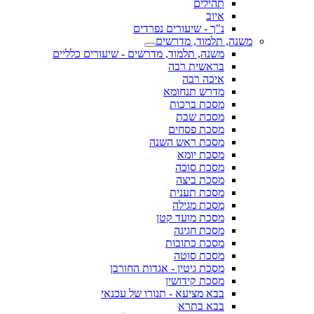
תהילים
איוב
נ"ך - שיעורים נפרדים
משנה, תלמוד, מדרשים
משנה, תלמוד, מדרשים - שיעורים כלליים
בראשית רבה
איכה רבה
מדרש תנחומא
מסכת ברכות
מסכת שבת
מסכת פסחים
מסכת ראש השנה
מסכת יומא
מסכת סוכה
מסכת ביצה
מסכת תענית
מסכת מגילה
מסכת מועד קטן
מסכת חגיגה
מסכת כתובות
מסכת סוטה
מסכת גיטין - אגדות החורבן
מסכת קידושין
בבא מציעא - תנורו של עכנאי
בבא בתרא