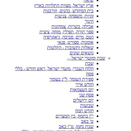
שואה
ארץ ישראל, מצוות התלויות בארץ
בית המקדש, כהנים, קורבנות
זוגיות, משפחה, צניעות
חינוך
אכילה, כשרות, צמחונות
ספר תורה, תפילין, מזוזה, ציצית
גשם, מיים, סביבה, גיאוגרפיה
אומנות, ספורט, פנאי
שאלות ותשובות - הקלטות
נושאים שונים
שבת ומועדי ישראל
שבת
הלוח העברי, מועדי ישראל, ראש חודש - כללי
פסח
ספירת העומר, ל"ג בעומר
חודש אייר
יום העצמאות
פסח שני
יום ירושלים
שבועות
חודש תמוז
י"ז בתמוז, בין המצרים
ט' באב
שבת נחמו, ט"ו באב