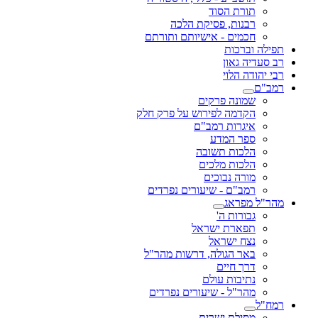
תורת הסוד
רבנות, פסיקת הלכה
חכמים - אישיותם ותורתם
תפילה וברכות
רב סעדיה גאון
רבי יהודה הלוי
רמב"ם
שמונה פרקים
הקדמה לפירוש על פרק חלק
איגרות רמב"ם
ספר המדע
הלכות תשובה
הלכות מלכים
מורה נבוכים
רמב"ם - שיעורים נפרדים
מהר"ל מפראג
גבורות ה'
תפארת ישראל
נצח ישראל
באר הגולה, דרשות מהר"ל
דרך חיים
נתיבות עולם
מהר"ל - שיעורים נפרדים
רמח"ל
מסילת ישרים