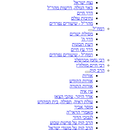
נצח ישראל
באר הגולה, דרשות מהר"ל
דרך חיים
נתיבות עולם
מהר"ל - שיעורים נפרדים
רמח"ל
מסילת ישרים
דרך ה'
דעת תבונות
דרך עץ חיים
רמח"ל - שיעורים נפרדים
רבי נחמן מברסלב
רבי חיים מוולוז'ין
הרב קוק
אורות
אורות הקודש
אורות התורה
עין איה
אדר היקר, עקבי הצאן
עולת ראיה, תפילה, בית המקדש
מוסר אביך
מאמרי הראי"ה
לנבוכי הדור
הרב קוק על פרשת שבוע
הרב קוק על מועדי ישראל