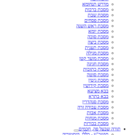
מדרש תנחומא
מסכת ברכות
מסכת שבת
מסכת פסחים
מסכת ראש השנה
מסכת יומא
מסכת סוכה
מסכת ביצה
מסכת תענית
מסכת מגילה
מסכת מועד קטן
מסכת חגיגה
מסכת כתובות
מסכת סוטה
מסכת גיטין
מסכת קידושין
בבא מציעא
בבא בתרא
מסכת סנהדרין
מסכת עבודה זרה
מסכת אבות
מסכת מנחות
מסכת בכורות
תורה שבעל פה, חכמים
תושב"ע - כללי, היסטוריה