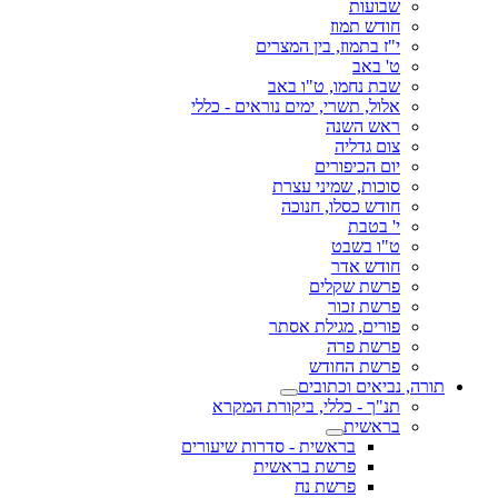
שבועות
חודש תמוז
י"ז בתמוז, בין המצרים
ט' באב
שבת נחמו, ט"ו באב
אלול, תשרי, ימים נוראים - כללי
ראש השנה
צום גדליה
יום הכיפורים
סוכות, שמיני עצרת
חודש כסלו, חנוכה
י' בטבת
ט"ו בשבט
חודש אדר
פרשת שקלים
פרשת זכור
פורים, מגילת אסתר
פרשת פרה
פרשת החודש
תורה, נביאים וכתובים
תנ"ך - כללי, ביקורת המקרא
בראשית
בראשית - סדרות שיעורים
פרשת בראשית
פרשת נח