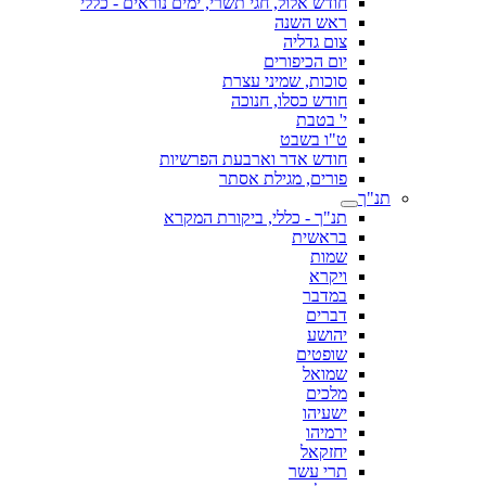
חודש אלול, חגי תשרי, ימים נוראים - כללי
ראש השנה
צום גדליה
יום הכיפורים
סוכות, שמיני עצרת
חודש כסלו, חנוכה
י' בטבת
ט"ו בשבט
חודש אדר וארבעת הפרשיות
פורים, מגילת אסתר
תנ"ך
תנ"ך - כללי, ביקורת המקרא
בראשית
שמות
ויקרא
במדבר
דברים
יהושע
שופטים
שמואל
מלכים
ישעיהו
ירמיהו
יחזקאל
תרי עשר