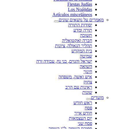
Fiestas Judías
Los Noájidas
Artículos misceláneos
מאמרים על נושאים שונים
יסודות התורה
תורה ומדע
תשובה
חברה ואקטואליה
תהליך הגאולה, ציונות
בית המקדש
שמיטה
ישראל והגוים, בני נח, עבודה זרה
השואה
חינוך
איש ואשה, משפחה
צחוק
ראינות עם הרב
שונות
מועדים
ראש חודש
פסח
חודש אייר
יום העצמאות
פסח שני
ספירת העומר, ל"ג בעומר