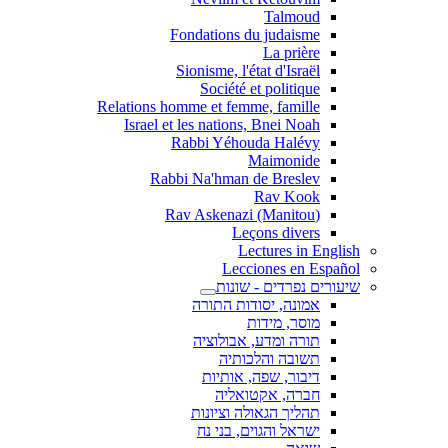
Talmoud
Fondations du judaisme
La prière
Sionisme, l'état d'Israël
Société et politique
Relations homme et femme, famille
Israel et les nations, Bnei Noah
Rabbi Yéhouda Halévy
Maimonide
Rabbi Na'hman de Breslev
Rav Kook
(Rav Askenazi (Manitou
Leçons divers
Lectures in English
Lecciones en Español
שיעורים נפרדים - שונות
אמונה, יסודות התורה
מוסר, מידות
תורה ומדע, אבולוציה
תשובה והלכותיה
דיבור, שפה, אותיות
חברה, אקטואליה
תהליך הגאולה וציונות
ישראל והגוים, בני נח