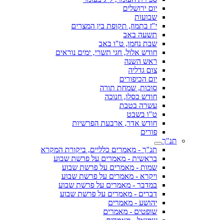
יום ירושלים
שבועות
י"ז בתמוז, תקופת בין המצרים
תשעה באב
שבת נחמו, ט"ו באב
חודש אלול, חגי תשרי, ימים נוראים
ראש השנה
צום גדליה
יום הכיפורים
סוכות, שמחת תורה
חודש כסלו, חנוכה
עשרה בטבת
ט"ו בשבט
חודש אדר, ארבעת הפרשיות
פורים
תנ"ך
תנ"ך - מאמרים כלליים, ביקורת המקרא
בראשית - מאמרים על פרשת שבוע
שמות - מאמרים על פרשת שבוע
ויקרא - מאמרים על פרשת שבוע
במדבר - מאמרים על פרשת שבוע
דברים - מאמרים על פרשת שבוע
יהושע - מאמרים
שופטים - מאמרים