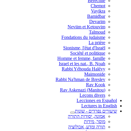
Berechite
Chemot
Vayikra
Bamidbar
Devarim
Neviim et Ketouvim
Talmoud
Fondations du judaisme
La prière
Sionisme, l'état d'Israël
Société et politique
Homme et femme, famille
Israel et les nat., B. Noah
Rabbi Yéhouda Halévy
Maimonide
Rabbi Na'hman de Breslev
Rav Kook
(Rav Askenazi (Manitou
Leçons divers
Lecciones en Español
Lectures in English
שיעורים נפרדים - שונות
אמונה, יסודות התורה
מוסר, מידות
תורה ומדע, אבולוציה