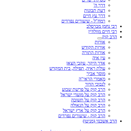
דרך ה'
דעת תבונות
דרך עץ חיים
רמח"ל - שיעורים נפרדים
רבי נחמן מברסלב
רבי חיים מוולוז'ין
הרב קוק
אורות
אורות הקודש
אורות התורה
עין איה
אדר היקר, עקבי הצאן
עולת ראיה, תפילה, בית המקדש
מוסר אביך
מאמרי הראי"ה
לנבוכי הדור
הרב קוק על פרשת שבוע
הרב קוק על מועדי ישראל
הרב קוק על תשובה
הרב קוק על הגאולה
הרב קוק על ארץ ישראל
הרב קוק - שיעורים נפרדים
הרב אשכנזי (מניטו)