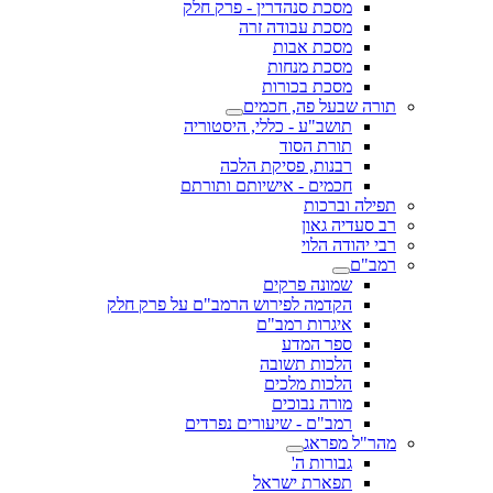
מסכת סנהדרין - פרק חלק
מסכת עבודה זרה
מסכת אבות
מסכת מנחות
מסכת בכורות
תורה שבעל פה, חכמים
תושב"ע - כללי, היסטוריה
תורת הסוד
רבנות, פסיקת הלכה
חכמים - אישיותם ותורתם
תפילה וברכות
רב סעדיה גאון
רבי יהודה הלוי
רמב"ם
שמונה פרקים
הקדמה לפירוש הרמב"ם על פרק חלק
איגרות רמב"ם
ספר המדע
הלכות תשובה
הלכות מלכים
מורה נבוכים
רמב"ם - שיעורים נפרדים
מהר"ל מפראג
גבורות ה'
תפארת ישראל