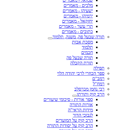
שמואל - מאמרים
מלכים - מאמרים
ישעיהו - מאמרים
ירמיהו - מאמרים
יחזקאל - מאמרים
תרי עשר - מאמרים
כתובים - מאמרים
תורה שבעל פה, משנה, תלמוד
מסכת אבות
תלמוד
חכמים
תורה שבעל פה
תורת הקבלה
תפילה
ספר הכוזרי לרבי יהודה הלוי
רמב"ם
רמח"ל
רבי נחמן מברסלב
הרב קוק ותורתו
ספר אורות - סיכומי שיעורים
אורות התורה
מידות הראי"ה
לנבוכי הדור
הרב קוק על המועדים
הרב קוק על יסודות התורה