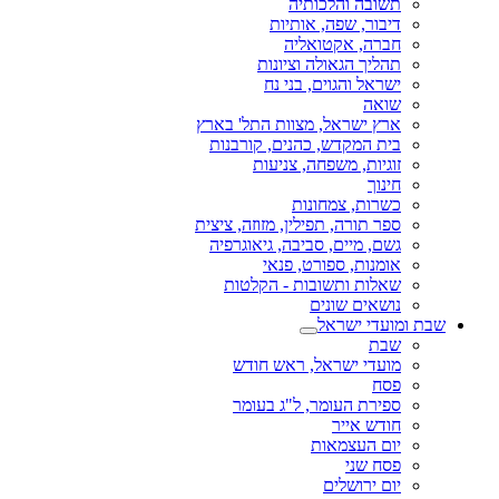
תשובה והלכותיה
דיבור, שפה, אותיות
חברה, אקטואליה
תהליך הגאולה וציונות
ישראל והגוים, בני נח
שואה
ארץ ישראל, מצוות התל' בארץ
בית המקדש, כהנים, קורבנות
זוגיות, משפחה, צניעות
חינוך
כשרות, צמחונות
ספר תורה, תפילין, מזוזה, ציצית
גשם, מיים, סביבה, גיאוגרפיה
אומנות, ספורט, פנאי
שאלות ותשובות - הקלטות
נושאים שונים
שבת ומועדי ישראל
שבת
מועדי ישראל, ראש חודש
פסח
ספירת העומר, ל"ג בעומר
חודש אייר
יום העצמאות
פסח שני
יום ירושלים