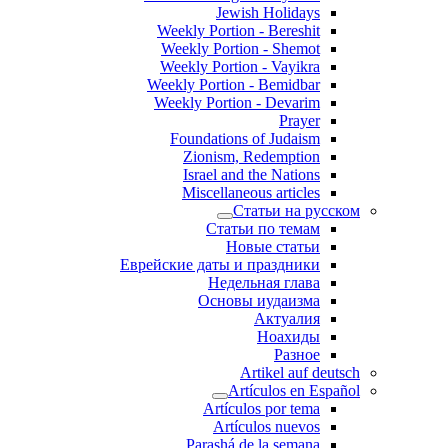
Jewish Holidays
Weekly Portion - Bereshit
Weekly Portion - Shemot
Weekly Portion - Vayikra
Weekly Portion - Bemidbar
Weekly Portion - Devarim
Prayer
Foundations of Judaism
Zionism, Redemption
Israel and the Nations
Miscellaneous articles
Статьи на русском
Статьи по темам
Новые статьи
Еврейские даты и праздники
Недельная глава
Основы иудаизма
Актуалия
Ноахиды
Разное
Artikel auf deutsch
Artículos en Español
Artículos por tema
Artículos nuevos
Parashá de la semana