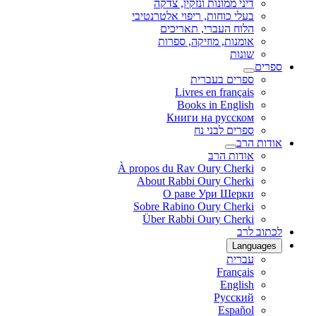
דיני ממונות ונזקין, צדקה
בעלי כוחות, ריפוי אלטרנטיבי
הלוח העברי, תאריכים
אומנות, מוזיקה, ספרות
שונות
ספרים
ספרים בעברית
Livres en français
Books in English
Книги на русском
ספרים לבני נח
אודות הרב
אודות הרב
À propos du Rav Oury Cherki
About Rabbi Oury Cherki
О раве Ури Шерки
Sobre Rabino Oury Cherki
Über Rabbi Oury Cherki
לכתוב לרב
Languages
עברית
Français
English
Русский
Español