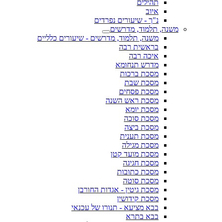
תהילים
איוב
נ"ך - שיעורים נפרדים
משנה, תלמוד, מדרשים
משנה, תלמוד, מדרשים - שיעורים כלליים
בראשית רבה
איכה רבה
מדרש תנחומא
מסכת ברכות
מסכת שבת
מסכת פסחים
מסכת ראש השנה
מסכת יומא
מסכת סוכה
מסכת ביצה
מסכת תענית
מסכת מגילה
מסכת מועד קטן
מסכת חגיגה
מסכת כתובות
מסכת סוטה
מסכת גיטין - אגדות החורבן
מסכת קידושין
בבא מציעא - תנורו של עכנאי
בבא בתרא