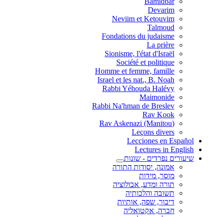
Bamidbar
Devarim
Neviim et Ketouvim
Talmoud
Fondations du judaisme
La prière
Sionisme, l'état d'Israël
Société et politique
Homme et femme, famille
Israel et les nat., B. Noah
Rabbi Yéhouda Halévy
Maimonide
Rabbi Na'hman de Breslev
Rav Kook
(Rav Askenazi (Manitou
Leçons divers
Lecciones en Español
Lectures in English
שיעורים נפרדים - שונות
אמונה, יסודות התורה
מוסר, מידות
תורה ומדע, אבולוציה
תשובה והלכותיה
דיבור, שפה, אותיות
חברה, אקטואליה