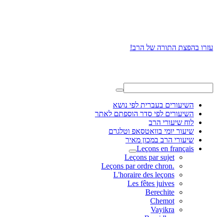
עזרו בהפצת התורה של הרב!
השיעורים בעברית לפי נושא
השיעורים לפי סדר הוספתם לאתר
לוח שיעורי הרב
שיעור יומי בוואטסאפ וטלגרם
שיעורי הרב במכון מאיר
Leçons en français
Leçons par sujet
.Leçons par ordre chron
L'horaire des leçons
Les fêtes juives
Berechite
Chemot
Vayikra