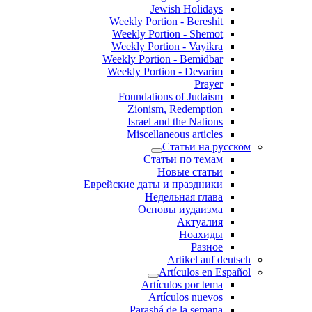
Jewish Holidays
Weekly Portion - Bereshit
Weekly Portion - Shemot
Weekly Portion - Vayikra
Weekly Portion - Bemidbar
Weekly Portion - Devarim
Prayer
Foundations of Judaism
Zionism, Redemption
Israel and the Nations
Miscellaneous articles
Статьи на русском
Статьи по темам
Новые статьи
Еврейские даты и праздники
Недельная глава
Основы иудаизма
Актуалия
Ноахиды
Разное
Artikel auf deutsch
Artículos en Español
Artículos por tema
Artículos nuevos
Parashá de la semana