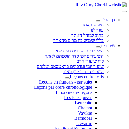
דף הבית
חיפוש באתר
עזור לנו!
כתוב למנהל האתר
כללי שימוש בחומרים מהאתר
שיעורים
השיעורים בעברית לפי נושא
השיעורים לפי סדר הוספתם לאתר
לוח שיעורי הרב
שיעור יומי ועדכונים בוואטסאפ וטלגרם
שיעורי הרב במכון מאיר
Leçons en français
Leçons en français - par sujet
Leçons par ordre chronologique
L'horaire des leçons
Les fêtes juives
Berechite
Chemot
Vayikra
Bamidbar
Devarim
Neviim et Ketouvim