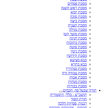
מסכת פסחים
מסכת ראש השנה
מסכת יומא
מסכת סוכה
מסכת ביצה
מסכת תענית
מסכת מגילה
מסכת מועד קטן
מסכת חגיגה
מסכת כתובות
מסכת סוטה
מסכת גיטין
מסכת קידושין
בבא מציעא
בבא בתרא
מסכת סנהדרין
מסכת עבודה זרה
מסכת אבות
מסכת מנחות
מסכת בכורות
תורה שבעל פה, חכמים
תושב"ע - כללי, היסטוריה
תורת הסוד
רבנות, פסיקת הלכה
חכמים - אישיותם ותורתם