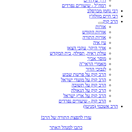
דרך עץ חיים
רמח"ל - שיעורים נפרדים
רבי נחמן מברסלב
רבי חיים מוולוז'ין
הרב קוק
אורות
אורות הקודש
אורות התורה
עין איה
אדר היקר, עקבי הצאן
עולת ראיה, תפילה, בית המקדש
מוסר אביך
מאמרי הראי"ה
לנבוכי הדור
הרב קוק על פרשת שבוע
הרב קוק על מועדי ישראל
הרב קוק על תשובה
הרב קוק על הגאולה
הרב קוק על ארץ ישראל
הרב קוק - שיעורים נפרדים
הרב אשכנזי (מניטו)
עזרו להפצת התורה של הרב!
כתבו למנהל האתר