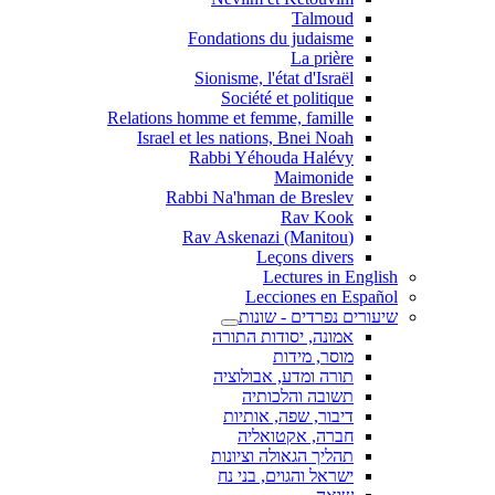
Talmoud
Fondations du judaisme
La prière
Sionisme, l'état d'Israël
Société et politique
Relations homme et femme, famille
Israel et les nations, Bnei Noah
Rabbi Yéhouda Halévy
Maimonide
Rabbi Na'hman de Breslev
Rav Kook
(Rav Askenazi (Manitou
Leçons divers
Lectures in English
Lecciones en Español
שיעורים נפרדים - שונות
אמונה, יסודות התורה
מוסר, מידות
תורה ומדע, אבולוציה
תשובה והלכותיה
דיבור, שפה, אותיות
חברה, אקטואליה
תהליך הגאולה וציונות
ישראל והגוים, בני נח