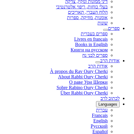
דיני ממונות ונזקין, צדקה
בעלי כוחות, ריפוי אלטרנטיבי
הלוח העברי, תאריכים
אומנות, מוזיקה, ספרות
שונות
ספרים
ספרים בעברית
Livres en français
Books in English
Книги на русском
ספרים לבני נח
אודות הרב
אודות הרב
À propos du Rav Oury Cherki
About Rabbi Oury Cherki
О раве Ури Шерки
Sobre Rabino Oury Cherki
Über Rabbi Oury Cherki
לכתוב לרב
Languages
עברית
Français
English
Русский
Español