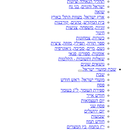
תהליך הגאולה וציונות
ישראל והגוים, בני נח
שואה
ארץ ישראל, מצוות התל' בארץ
בית המקדש, כהנים, קורבנות
זוגיות, משפחה, צניעות
חינוך
כשרות, צמחונות
ספר תורה, תפילין, מזוזה, ציצית
גשם, מיים, סביבה, גיאוגרפיה
אומנות, ספורט, פנאי
שאלות ותשובות - הקלטות
נושאים שונים
שבת ומועדי ישראל
שבת
מועדי ישראל, ראש חודש
פסח
ספירת העומר, ל"ג בעומר
חודש אייר
יום העצמאות
פסח שני
יום ירושלים
שבועות
חודש תמוז
י"ז בתמוז, בין המצרים