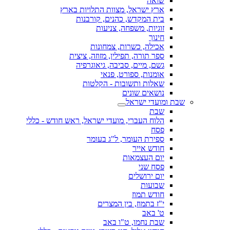
שואה
ארץ ישראל, מצוות התלויות בארץ
בית המקדש, כהנים, קורבנות
זוגיות, משפחה, צניעות
חינוך
אכילה, כשרות, צמחונות
ספר תורה, תפילין, מזוזה, ציצית
גשם, מיים, סביבה, גיאוגרפיה
אומנות, ספורט, פנאי
שאלות ותשובות - הקלטות
נושאים שונים
שבת ומועדי ישראל
שבת
הלוח העברי, מועדי ישראל, ראש חודש - כללי
פסח
ספירת העומר, ל"ג בעומר
חודש אייר
יום העצמאות
פסח שני
יום ירושלים
שבועות
חודש תמוז
י"ז בתמוז, בין המצרים
ט' באב
שבת נחמו, ט"ו באב