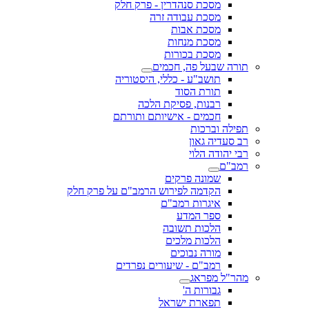
מסכת סנהדרין - פרק חלק
מסכת עבודה זרה
מסכת אבות
מסכת מנחות
מסכת בכורות
תורה שבעל פה, חכמים
תושב"ע - כללי, היסטוריה
תורת הסוד
רבנות, פסיקת הלכה
חכמים - אישיותם ותורתם
תפילה וברכות
רב סעדיה גאון
רבי יהודה הלוי
רמב"ם
שמונה פרקים
הקדמה לפירוש הרמב"ם על פרק חלק
איגרות רמב"ם
ספר המדע
הלכות תשובה
הלכות מלכים
מורה נבוכים
רמב"ם - שיעורים נפרדים
מהר"ל מפראג
גבורות ה'
תפארת ישראל