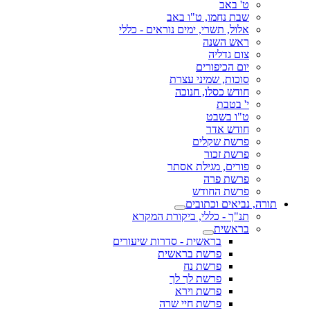
ט' באב
שבת נחמו, ט"ו באב
אלול, תשרי, ימים נוראים - כללי
ראש השנה
צום גדליה
יום הכיפורים
סוכות, שמיני עצרת
חודש כסלו, חנוכה
י' בטבת
ט"ו בשבט
חודש אדר
פרשת שקלים
פרשת זכור
פורים, מגילת אסתר
פרשת פרה
פרשת החודש
תורה, נביאים וכתובים
תנ"ך - כללי, ביקורת המקרא
בראשית
בראשית - סדרות שיעורים
פרשת בראשית
פרשת נח
פרשת לך לך
פרשת וירא
פרשת חיי שרה