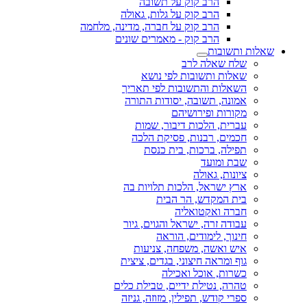
הרב קוק על תשובה
הרב קוק על גלות, גאולה
הרב קוק על חברה, מדינה, מלחמה
הרב קוק - מאמרים שונים
שאלות ותשובות
שלח שאלה לרב
שאלות ותשובות לפי נושא
השאלות והתשובות לפי תאריך
אמונה, תשובה, יסודות התורה
מקורות ופירושיהם
עברית, הלכות דיבור, שמות
חכמים, רבנות, פסיקת הלכה
תפילה, ברכות, בית כנסת
שבת ומועד
ציונות, גאולה
ארץ ישראל, הלכות תלויות בה
בית המקדש, הר הבית
חברה ואקטואליה
עבודה זרה, ישראל והגוים, גיור
חינוך, לימודים, הוראה
איש ואשה, משפחה, צניעות
גוף ומראה חיצוני, בגדים, ציצית
כשרות, אוכל ואכילה
טהרה, נטילת ידיים, טבילת כלים
ספרי קודש, תפילין, מזוזה, גניזה