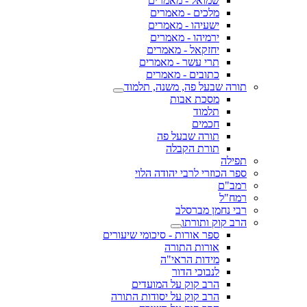
שמואל - מאמרים
מלכים - מאמרים
ישעיהו - מאמרים
ירמיהו - מאמרים
יחזקאל - מאמרים
תרי עשר - מאמרים
כתובים - מאמרים
תורה שבעל פה, משנה, תלמוד
מסכת אבות
תלמוד
חכמים
תורה שבעל פה
תורת הקבלה
תפילה
ספר הכוזרי לרבי יהודה הלוי
רמב"ם
רמח"ל
רבי נחמן מברסלב
הרב קוק ותורתו
ספר אורות - סיכומי שיעורים
אורות התורה
מידות הראי"ה
לנבוכי הדור
הרב קוק על המועדים
הרב קוק על יסודות התורה