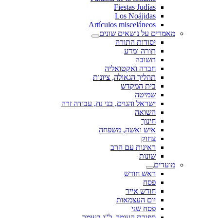
Fiestas Judías
Los Noájidas
Artículos misceláneos
מאמרים על נושאים שונים
יסודות התורה
תורה ומדע
תשובה
חברה ואקטואליה
תהליך הגאולה, ציונות
בית המקדש
שמיטה
ישראל והגוים, בני נח, עבודה זרה
השואה
חינוך
איש ואשה, משפחה
צחוק
ראינות עם הרב
שונות
מועדים
ראש חודש
פסח
חודש אייר
יום העצמאות
פסח שני
ספירת העומר, ל"ג בעומר