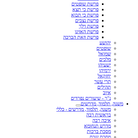
פרשת שופטים
פרשת כי תצא
פרשת כי תבוא
פרשת נצבים
פרשת וילך
פרשת האזינו
פרשת וזאת הברכה
יהושע
שופטים
שמואל
מלכים
ישעיהו
ירמיהו
יחזקאל
תרי עשר
תהילים
איוב
נ"ך - שיעורים נפרדים
משנה, תלמוד, מדרשים
משנה, תלמוד, מדרשים - כללי
בראשית רבה
איכה רבה
מדרש תנחומא
מסכת ברכות
מסכת שבת