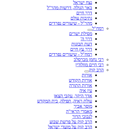
נצח ישראל
באר הגולה, דרשות מהר"ל
דרך חיים
נתיבות עולם
מהר"ל - שיעורים נפרדים
רמח"ל
מסילת ישרים
דרך ה'
דעת תבונות
דרך עץ חיים
רמח"ל - שיעורים נפרדים
רבי נחמן מברסלב
רבי חיים מוולוז'ין
הרב קוק
אורות
אורות הקודש
אורות התורה
עין איה
אדר היקר, עקבי הצאן
עולת ראיה, תפילה, בית המקדש
מוסר אביך
מאמרי הראי"ה
לנבוכי הדור
הרב קוק על פרשת שבוע
הרב קוק על מועדי ישראל