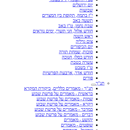
יום ירושלים
שבועות
י"ז בתמוז, תקופת בין המצרים
תשעה באב
שבת נחמו, ט"ו באב
חודש אלול, חגי תשרי, ימים נוראים
ראש השנה
צום גדליה
יום הכיפורים
סוכות, שמחת תורה
חודש כסלו, חנוכה
עשרה בטבת
ט"ו בשבט
חודש אדר, ארבעת הפרשיות
פורים
תנ"ך
תנ"ך - מאמרים כלליים, ביקורת המקרא
בראשית - מאמרים על פרשת שבוע
שמות - מאמרים על פרשת שבוע
ויקרא - מאמרים על פרשת שבוע
במדבר - מאמרים על פרשת שבוע
דברים - מאמרים על פרשת שבוע
יהושע - מאמרים
שופטים - מאמרים