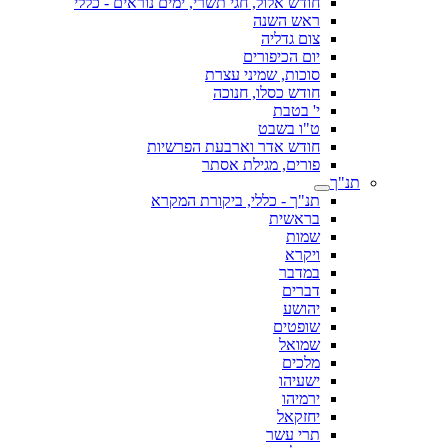
חודש אלול, חגי תשרי, ימים נוראים - כללי
ראש השנה
צום גדליה
יום הכיפורים
סוכות, שמיני עצרת
חודש כסלו, חנוכה
י' בטבת
ט"ו בשבט
חודש אדר וארבעת הפרשיות
פורים, מגילת אסתר
תנ"ך
תנ"ך - כללי, ביקורת המקרא
בראשית
שמות
ויקרא
במדבר
דברים
יהושע
שופטים
שמואל
מלכים
ישעיהו
ירמיהו
יחזקאל
תרי עשר