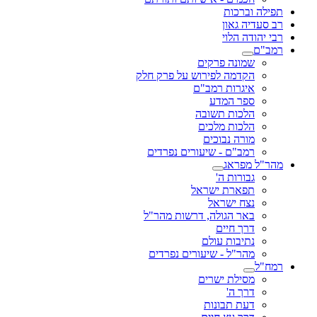
תפילה וברכות
רב סעדיה גאון
רבי יהודה הלוי
רמב"ם
שמונה פרקים
הקדמה לפירוש על פרק חלק
איגרות רמב"ם
ספר המדע
הלכות תשובה
הלכות מלכים
מורה נבוכים
רמב"ם - שיעורים נפרדים
מהר"ל מפראג
גבורות ה'
תפארת ישראל
נצח ישראל
באר הגולה, דרשות מהר"ל
דרך חיים
נתיבות עולם
מהר"ל - שיעורים נפרדים
רמח"ל
מסילת ישרים
דרך ה'
דעת תבונות