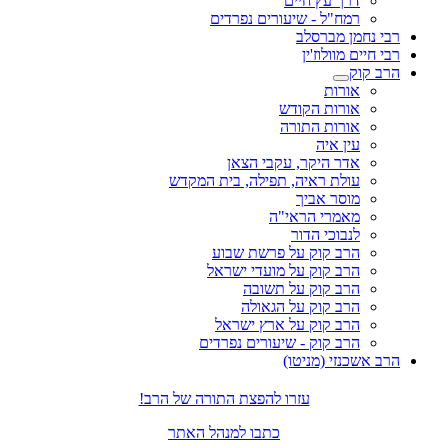
דרך עץ חיים
רמח"ל - שיעורים נפרדים
רבי נחמן מברסלב
רבי חיים מוולוז'ין
הרב קוק
אורות
אורות הקודש
אורות התורה
עין איה
אדר היקר, עקבי הצאן
עולת ראיה, תפילה, בית המקדש
מוסר אביך
מאמרי הראי"ה
לנבוכי הדור
הרב קוק על פרשת שבוע
הרב קוק על מועדי ישראל
הרב קוק על תשובה
הרב קוק על הגאולה
הרב קוק על ארץ ישראל
הרב קוק - שיעורים נפרדים
הרב אשכנזי (מניטו)
עזרו להפצת התורה של הרב!
כתבו למנהל האתר