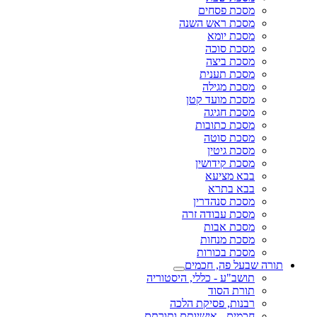
מסכת פסחים
מסכת ראש השנה
מסכת יומא
מסכת סוכה
מסכת ביצה
מסכת תענית
מסכת מגילה
מסכת מועד קטן
מסכת חגיגה
מסכת כתובות
מסכת סוטה
מסכת גיטין
מסכת קידושין
בבא מציעא
בבא בתרא
מסכת סנהדרין
מסכת עבודה זרה
מסכת אבות
מסכת מנחות
מסכת בכורות
תורה שבעל פה, חכמים
תושב"ע - כללי, היסטוריה
תורת הסוד
רבנות, פסיקת הלכה
חכמים - אישיותם ותורתם