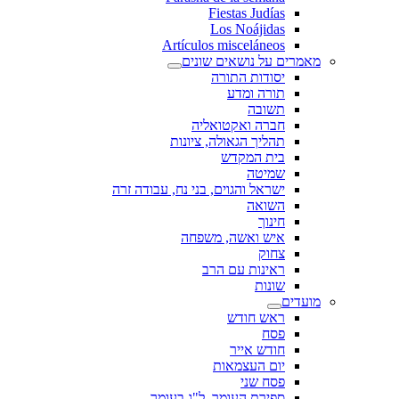
Fiestas Judías
Los Noájidas
Artículos misceláneos
מאמרים על נושאים שונים
יסודות התורה
תורה ומדע
תשובה
חברה ואקטואליה
תהליך הגאולה, ציונות
בית המקדש
שמיטה
ישראל והגוים, בני נח, עבודה זרה
השואה
חינוך
איש ואשה, משפחה
צחוק
ראינות עם הרב
שונות
מועדים
ראש חודש
פסח
חודש אייר
יום העצמאות
פסח שני
ספירת העומר, ל"ג בעומר