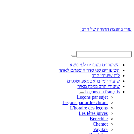
עזרו בהפצת התורה של הרב!
השיעורים בעברית לפי נושא
השיעורים לפי סדר הוספתם לאתר
לוח שיעורי הרב
שיעור יומי בוואטסאפ וטלגרם
שיעורי הרב במכון מאיר
Leçons en français
Leçons par sujet
.Leçons par ordre chron
L'horaire des leçons
Les fêtes juives
Berechite
Chemot
Vayikra