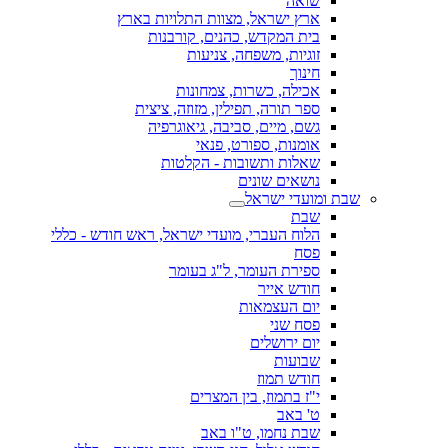
שואה
ארץ ישראל, מצוות התלויות בארץ
בית המקדש, כהנים, קורבנות
זוגיות, משפחה, צניעות
חינוך
אכילה, כשרות, צמחונות
ספר תורה, תפילין, מזוזה, ציצית
גשם, מיים, סביבה, גיאוגרפיה
אומנות, ספורט, פנאי
שאלות ותשובות - הקלטות
נושאים שונים
שבת ומועדי ישראל
שבת
הלוח העברי, מועדי ישראל, ראש חודש - כללי
פסח
ספירת העומר, ל"ג בעומר
חודש אייר
יום העצמאות
פסח שני
יום ירושלים
שבועות
חודש תמוז
י"ז בתמוז, בין המצרים
ט' באב
שבת נחמו, ט"ו באב