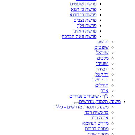
פרשת שופטים
פרשת כי תצא
פרשת כי תבוא
פרשת נצבים
פרשת וילך
פרשת האזינו
פרשת וזאת הברכה
יהושע
שופטים
שמואל
מלכים
ישעיהו
ירמיהו
יחזקאל
תרי עשר
תהילים
איוב
נ"ך - שיעורים נפרדים
משנה, תלמוד, מדרשים
משנה, תלמוד, מדרשים - כללי
בראשית רבה
איכה רבה
מדרש תנחומא
מסכת ברכות
מסכת שבת