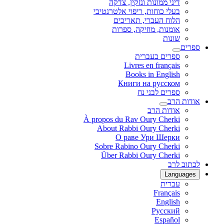
דיני ממונות ונזקין, צדקה
בעלי כוחות, ריפוי אלטרנטיבי
הלוח העברי, תאריכים
אומנות, מוזיקה, ספרות
שונות
ספרים
ספרים בעברית
Livres en français
Books in English
Книги на русском
ספרים לבני נח
אודות הרב
אודות הרב
À propos du Rav Oury Cherki
About Rabbi Oury Cherki
О раве Ури Шерки
Sobre Rabino Oury Cherki
Über Rabbi Oury Cherki
לכתוב לרב
Languages
עברית
Français
English
Русский
Español