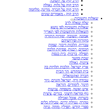
הרב קוק על תשובה
הרב קוק על גלות, גאולה
הרב קוק על חברה, מדינה, מלחמה
הרב קוק - מאמרים שונים
שאלות ותשובות
שלח שאלה לרב
שאלות ותשובות לפי נושא
השאלות והתשובות לפי תאריך
אמונה, תשובה, יסודות התורה
מקורות ופירושיהם
עברית, הלכות דיבור, שמות
חכמים, רבנות, פסיקת הלכה
תפילה, ברכות, בית כנסת
שבת ומועד
ציונות, גאולה
ארץ ישראל, הלכות תלויות בה
בית המקדש, הר הבית
חברה ואקטואליה
עבודה זרה, ישראל והגוים, גיור
חינוך, לימודים, הוראה
איש ואשה, משפחה, צניעות
גוף ומראה חיצוני, בגדים, ציצית
כשרות, אוכל ואכילה
טהרה, נטילת ידיים, טבילת כלים
ספרי קודש, תפילין, מזוזה, גניזה