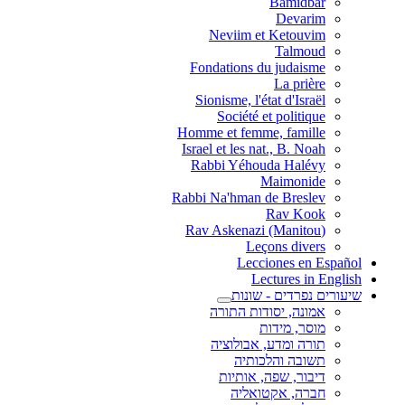
Bamidbar
Devarim
Neviim et Ketouvim
Talmoud
Fondations du judaisme
La prière
Sionisme, l'état d'Israël
Société et politique
Homme et femme, famille
Israel et les nat., B. Noah
Rabbi Yéhouda Halévy
Maimonide
Rabbi Na'hman de Breslev
Rav Kook
(Rav Askenazi (Manitou
Leçons divers
Lecciones en Español
Lectures in English
שיעורים נפרדים - שונות
אמונה, יסודות התורה
מוסר, מידות
תורה ומדע, אבולוציה
תשובה והלכותיה
דיבור, שפה, אותיות
חברה, אקטואליה