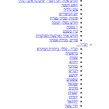
חודש אלול, חגי תשרי, ימים נוראים - כללי
ראש השנה
צום גדליה
יום הכיפורים
סוכות, שמיני עצרת
חודש כסלו, חנוכה
י' בטבת
ט"ו בשבט
חודש אדר וארבעת הפרשיות
פורים, מגילת אסתר
תנ"ך
תנ"ך - כללי, ביקורת המקרא
בראשית
שמות
ויקרא
במדבר
דברים
יהושע
שופטים
שמואל
מלכים
ישעיהו
ירמיהו
יחזקאל
תרי עשר