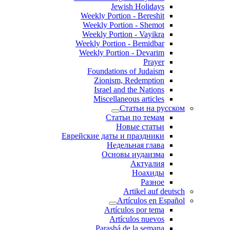
Jewish Holidays
Weekly Portion - Bereshit
Weekly Portion - Shemot
Weekly Portion - Vayikra
Weekly Portion - Bemidbar
Weekly Portion - Devarim
Prayer
Foundations of Judaism
Zionism, Redemption
Israel and the Nations
Miscellaneous articles
Статьи на русском
Статьи по темам
Новые статьи
Еврейские даты и праздники
Недельная глава
Основы иудаизма
Актуалия
Ноахиды
Разное
Artikel auf deutsch
Artículos en Español
Artículos por tema
Artículos nuevos
Parashá de la semana