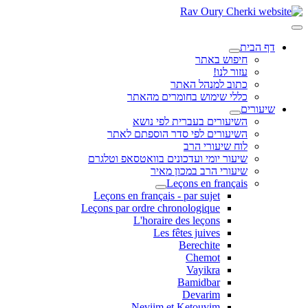
דף הבית
חיפוש באתר
עזור לנו!
כתוב למנהל האתר
כללי שימוש בחומרים מהאתר
שיעורים
השיעורים בעברית לפי נושא
השיעורים לפי סדר הוספתם לאתר
לוח שיעורי הרב
שיעור יומי ועדכונים בוואטסאפ וטלגרם
שיעורי הרב במכון מאיר
Leçons en français
Leçons en français - par sujet
Leçons par ordre chronologique
L'horaire des leçons
Les fêtes juives
Berechite
Chemot
Vayikra
Bamidbar
Devarim
Neviim et Ketouvim