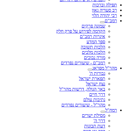
תפילה וברכות
רב סעדיה גאון
רבי יהודה הלוי
רמב"ם
שמונה פרקים
הקדמה לפירוש על פרק חלק
איגרות רמב"ם
ספר המדע
הלכות תשובה
הלכות מלכים
מורה נבוכים
רמב"ם - שיעורים נפרדים
מהר"ל מפראג
גבורות ה'
תפארת ישראל
נצח ישראל
באר הגולה, דרשות מהר"ל
דרך חיים
נתיבות עולם
מהר"ל - שיעורים נפרדים
רמח"ל
מסילת ישרים
דרך ה'
דעת תבונות