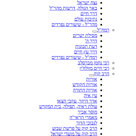
נצח ישראל
באר הגולה, דרשות מהר"ל
דרך חיים
נתיבות עולם
מהר"ל - שיעורים נפרדים
רמח"ל
מסילת ישרים
דרך ה'
דעת תבונות
דרך עץ חיים
רמח"ל - שיעורים נפרדים
רבי נחמן מברסלב
רבי חיים מוולוז'ין
הרב קוק
אורות
אורות הקודש
אורות התורה
עין איה
אדר היקר, עקבי הצאן
עולת ראיה, תפילה, בית המקדש
מוסר אביך
מאמרי הראי"ה
לנבוכי הדור
הרב קוק על פרשת שבוע
הרב קוק על מועדי ישראל