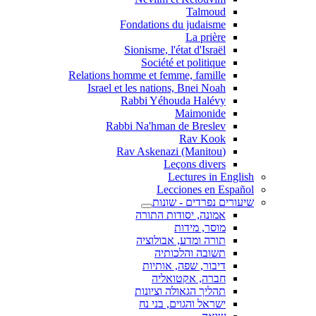
Talmoud
Fondations du judaisme
La prière
Sionisme, l'état d'Israël
Société et politique
Relations homme et femme, famille
Israel et les nations, Bnei Noah
Rabbi Yéhouda Halévy
Maimonide
Rabbi Na'hman de Breslev
Rav Kook
(Rav Askenazi (Manitou
Leçons divers
Lectures in English
Lecciones en Español
שיעורים נפרדים - שונות
אמונה, יסודות התורה
מוסר, מידות
תורה ומדע, אבולוציה
תשובה והלכותיה
דיבור, שפה, אותיות
חברה, אקטואליה
תהליך הגאולה וציונות
ישראל והגוים, בני נח