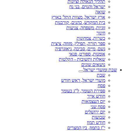
תהליך הגאולה וציונות
ישראל והגוים, בני נח
שואה
ארץ ישראל, מצוות התל' בארץ
בית המקדש, כהנים, קורבנות
זוגיות, משפחה, צניעות
חינוך
כשרות, צמחונות
ספר תורה, תפילין, מזוזה, ציצית
גשם, מיים, סביבה, גיאוגרפיה
אומנות, ספורט, פנאי
שאלות ותשובות - הקלטות
נושאים שונים
שבת ומועדי ישראל
שבת
מועדי ישראל, ראש חודש
פסח
ספירת העומר, ל"ג בעומר
חודש אייר
יום העצמאות
פסח שני
יום ירושלים
שבועות
חודש תמוז
י"ז בתמוז, בין המצרים