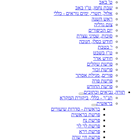
ט' באב
שבת נחמו, ט"ו באב
אלול, תשרי, ימים נוראים - כללי
ראש השנה
צום גדליה
יום הכיפורים
סוכות, שמיני עצרת
חודש כסלו, חנוכה
י' בטבת
ט"ו בשבט
חודש אדר
פרשת שקלים
פרשת זכור
פורים, מגילת אסתר
פרשת פרה
פרשת החודש
תורה, נביאים וכתובים
תנ"ך - כללי, ביקורת המקרא
בראשית
בראשית - סדרות שיעורים
פרשת בראשית
פרשת נח
פרשת לך לך
פרשת וירא
פרשת חיי שרה