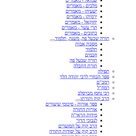
שמואל - מאמרים
מלכים - מאמרים
ישעיהו - מאמרים
ירמיהו - מאמרים
יחזקאל - מאמרים
תרי עשר - מאמרים
כתובים - מאמרים
תורה שבעל פה, משנה, תלמוד
מסכת אבות
תלמוד
חכמים
תורה שבעל פה
תורת הקבלה
תפילה
ספר הכוזרי לרבי יהודה הלוי
רמב"ם
רמח"ל
רבי נחמן מברסלב
הרב קוק ותורתו
ספר אורות - סיכומי שיעורים
אורות התורה
מידות הראי"ה
לנבוכי הדור
הרב קוק על המועדים
הרב קוק על יסודות התורה