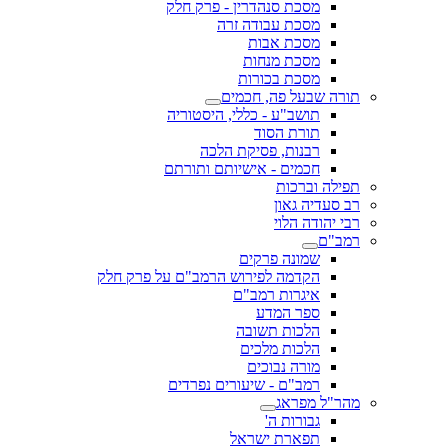
מסכת סנהדרין - פרק חלק
מסכת עבודה זרה
מסכת אבות
מסכת מנחות
מסכת בכורות
תורה שבעל פה, חכמים
תושב"ע - כללי, היסטוריה
תורת הסוד
רבנות, פסיקת הלכה
חכמים - אישיותם ותורתם
תפילה וברכות
רב סעדיה גאון
רבי יהודה הלוי
רמב"ם
שמונה פרקים
הקדמה לפירוש הרמב"ם על פרק חלק
איגרות רמב"ם
ספר המדע
הלכות תשובה
הלכות מלכים
מורה נבוכים
רמב"ם - שיעורים נפרדים
מהר"ל מפראג
גבורות ה'
תפארת ישראל