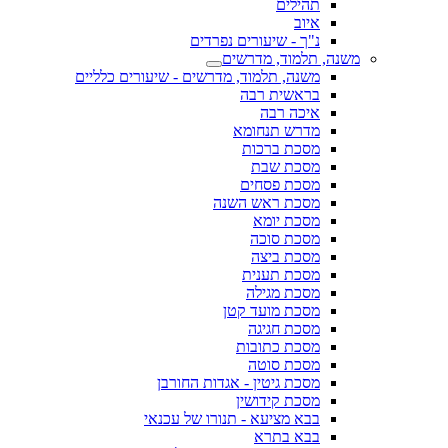
תהילים
איוב
נ"ך - שיעורים נפרדים
משנה, תלמוד, מדרשים
משנה, תלמוד, מדרשים - שיעורים כלליים
בראשית רבה
איכה רבה
מדרש תנחומא
מסכת ברכות
מסכת שבת
מסכת פסחים
מסכת ראש השנה
מסכת יומא
מסכת סוכה
מסכת ביצה
מסכת תענית
מסכת מגילה
מסכת מועד קטן
מסכת חגיגה
מסכת כתובות
מסכת סוטה
מסכת גיטין - אגדות החורבן
מסכת קידושין
בבא מציעא - תנורו של עכנאי
בבא בתרא