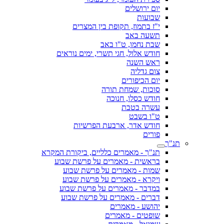
יום ירושלים
שבועות
י"ז בתמוז, תקופת בין המצרים
תשעה באב
שבת נחמו, ט"ו באב
חודש אלול, חגי תשרי, ימים נוראים
ראש השנה
צום גדליה
יום הכיפורים
סוכות, שמחת תורה
חודש כסלו, חנוכה
עשרה בטבת
ט"ו בשבט
חודש אדר, ארבעת הפרשיות
פורים
תנ"ך
תנ"ך - מאמרים כלליים, ביקורת המקרא
בראשית - מאמרים על פרשת שבוע
שמות - מאמרים על פרשת שבוע
ויקרא - מאמרים על פרשת שבוע
במדבר - מאמרים על פרשת שבוע
דברים - מאמרים על פרשת שבוע
יהושע - מאמרים
שופטים - מאמרים