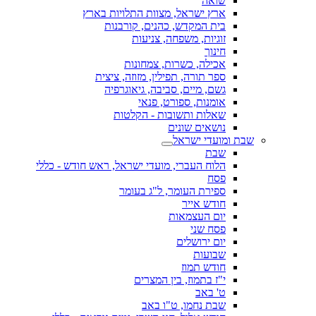
שואה
ארץ ישראל, מצוות התלויות בארץ
בית המקדש, כהנים, קורבנות
זוגיות, משפחה, צניעות
חינוך
אכילה, כשרות, צמחונות
ספר תורה, תפילין, מזוזה, ציצית
גשם, מיים, סביבה, גיאוגרפיה
אומנות, ספורט, פנאי
שאלות ותשובות - הקלטות
נושאים שונים
שבת ומועדי ישראל
שבת
הלוח העברי, מועדי ישראל, ראש חודש - כללי
פסח
ספירת העומר, ל"ג בעומר
חודש אייר
יום העצמאות
פסח שני
יום ירושלים
שבועות
חודש תמוז
י"ז בתמוז, בין המצרים
ט' באב
שבת נחמו, ט"ו באב