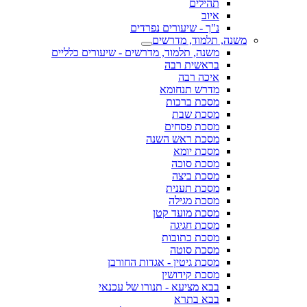
תהילים
איוב
נ"ך - שיעורים נפרדים
משנה, תלמוד, מדרשים
משנה, תלמוד, מדרשים - שיעורים כלליים
בראשית רבה
איכה רבה
מדרש תנחומא
מסכת ברכות
מסכת שבת
מסכת פסחים
מסכת ראש השנה
מסכת יומא
מסכת סוכה
מסכת ביצה
מסכת תענית
מסכת מגילה
מסכת מועד קטן
מסכת חגיגה
מסכת כתובות
מסכת סוטה
מסכת גיטין - אגדות החורבן
מסכת קידושין
בבא מציעא - תנורו של עכנאי
בבא בתרא