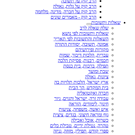
הרב קוק על תשובה
הרב קוק על גלות, גאולה
הרב קוק על חברה, מדינה, מלחמה
הרב קוק - מאמרים שונים
שאלות ותשובות
שלח שאלה לרב
שאלות ותשובות לפי נושא
השאלות והתשובות לפי תאריך
אמונה, תשובה, יסודות התורה
מקורות ופירושיהם
עברית, הלכות דיבור, שמות
חכמים, רבנות, פסיקת הלכה
תפילה, ברכות, בית כנסת
שבת ומועד
ציונות, גאולה
ארץ ישראל, הלכות תלויות בה
בית המקדש, הר הבית
חברה ואקטואליה
עבודה זרה, ישראל והגוים, גיור
חינוך, לימודים, הוראה
איש ואשה, משפחה, צניעות
גוף ומראה חיצוני, בגדים, ציצית
כשרות, אוכל ואכילה
טהרה, נטילת ידיים, טבילת כלים
ספרי קודש, תפילין, מזוזה, גניזה