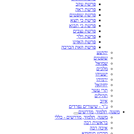
פרשת עקב
פרשת ראה
פרשת שופטים
פרשת כי תצא
פרשת כי תבוא
פרשת נצבים
פרשת וילך
פרשת האזינו
פרשת וזאת הברכה
יהושע
שופטים
שמואל
מלכים
ישעיהו
ירמיהו
יחזקאל
תרי עשר
תהילים
איוב
נ"ך - שיעורים נפרדים
משנה, תלמוד, מדרשים
משנה, תלמוד, מדרשים - כללי
בראשית רבה
איכה רבה
מדרש תנחומא