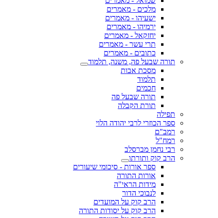
שמואל - מאמרים
מלכים - מאמרים
ישעיהו - מאמרים
ירמיהו - מאמרים
יחזקאל - מאמרים
תרי עשר - מאמרים
כתובים - מאמרים
תורה שבעל פה, משנה, תלמוד
מסכת אבות
תלמוד
חכמים
תורה שבעל פה
תורת הקבלה
תפילה
ספר הכוזרי לרבי יהודה הלוי
רמב"ם
רמח"ל
רבי נחמן מברסלב
הרב קוק ותורתו
ספר אורות - סיכומי שיעורים
אורות התורה
מידות הראי"ה
לנבוכי הדור
הרב קוק על המועדים
הרב קוק על יסודות התורה