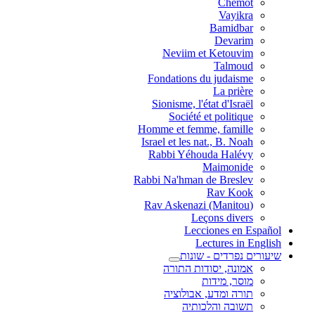
Chemot
Vayikra
Bamidbar
Devarim
Neviim et Ketouvim
Talmoud
Fondations du judaisme
La prière
Sionisme, l'état d'Israël
Société et politique
Homme et femme, famille
Israel et les nat., B. Noah
Rabbi Yéhouda Halévy
Maimonide
Rabbi Na'hman de Breslev
Rav Kook
(Rav Askenazi (Manitou
Leçons divers
Lecciones en Español
Lectures in English
שיעורים נפרדים - שונות
אמונה, יסודות התורה
מוסר, מידות
תורה ומדע, אבולוציה
תשובה והלכותיה