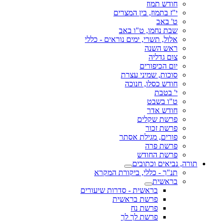
חודש תמוז
י"ז בתמוז, בין המצרים
ט' באב
שבת נחמו, ט"ו באב
אלול, תשרי, ימים נוראים - כללי
ראש השנה
צום גדליה
יום הכיפורים
סוכות, שמיני עצרת
חודש כסלו, חנוכה
י' בטבת
ט"ו בשבט
חודש אדר
פרשת שקלים
פרשת זכור
פורים, מגילת אסתר
פרשת פרה
פרשת החודש
תורה, נביאים וכתובים
תנ"ך - כללי, ביקורת המקרא
בראשית
בראשית - סדרות שיעורים
פרשת בראשית
פרשת נח
פרשת לך לך