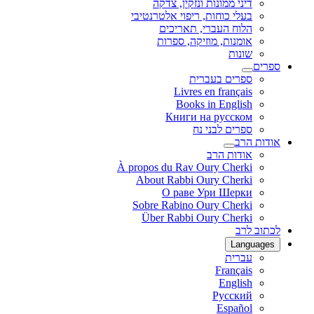
דיני ממונות ונזקין, צדקה
בעלי כוחות, ריפוי אלטרנטיבי
הלוח העברי, תאריכים
אומנות, מוזיקה, ספרות
שונות
ספרים
ספרים בעברית
Livres en français
Books in English
Книги на русском
ספרים לבני נח
אודות הרב
אודות הרב
À propos du Rav Oury Cherki
About Rabbi Oury Cherki
О раве Ури Шерки
Sobre Rabino Oury Cherki
Über Rabbi Oury Cherki
לכתוב לרב
Languages
עברית
Français
English
Русский
Español