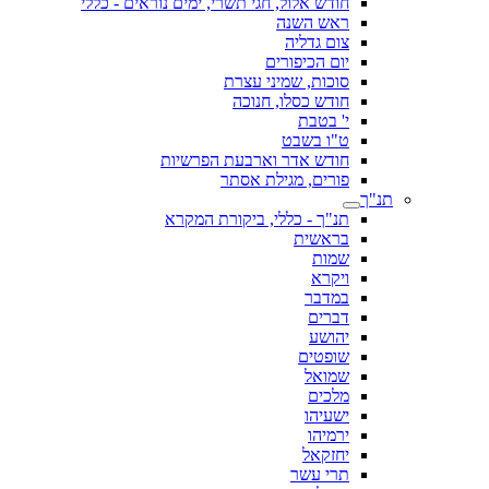
חודש אלול, חגי תשרי, ימים נוראים - כללי
ראש השנה
צום גדליה
יום הכיפורים
סוכות, שמיני עצרת
חודש כסלו, חנוכה
י' בטבת
ט"ו בשבט
חודש אדר וארבעת הפרשיות
פורים, מגילת אסתר
תנ"ך
תנ"ך - כללי, ביקורת המקרא
בראשית
שמות
ויקרא
במדבר
דברים
יהושע
שופטים
שמואל
מלכים
ישעיהו
ירמיהו
יחזקאל
תרי עשר