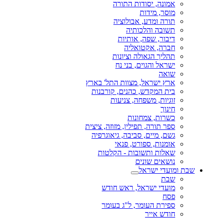
אמונה, יסודות התורה
מוסר, מידות
תורה ומדע, אבולוציה
תשובה והלכותיה
דיבור, שפה, אותיות
חברה, אקטואליה
תהליך הגאולה וציונות
ישראל והגוים, בני נח
שואה
ארץ ישראל, מצוות התל' בארץ
בית המקדש, כהנים, קורבנות
זוגיות, משפחה, צניעות
חינוך
כשרות, צמחונות
ספר תורה, תפילין, מזוזה, ציצית
גשם, מיים, סביבה, גיאוגרפיה
אומנות, ספורט, פנאי
שאלות ותשובות - הקלטות
נושאים שונים
שבת ומועדי ישראל
שבת
מועדי ישראל, ראש חודש
פסח
ספירת העומר, ל"ג בעומר
חודש אייר