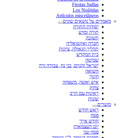
Fiestas Judías
Los Noájidas
Artículos misceláneos
מאמרים על נושאים שונים
יסודות התורה
תורה ומדע
תשובה
חברה ואקטואליה
תהליך הגאולה, ציונות
בית המקדש
שמיטה
ישראל והגוים, בני נח, עבודה זרה
השואה
חינוך
איש ואשה, משפחה
צחוק
ראינות עם הרב
שונות
מועדים
ראש חודש
פסח
חודש אייר
יום העצמאות
פסח שני
ספירת העומר, ל"ג בעומר