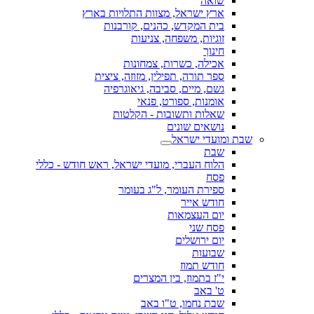
שואה
ארץ ישראל, מצוות התלויות בארץ
בית המקדש, כהנים, קורבנות
זוגיות, משפחה, צניעות
חינוך
אכילה, כשרות, צמחונות
ספר תורה, תפילין, מזוזה, ציצית
גשם, מיים, סביבה, גיאוגרפיה
אומנות, ספורט, פנאי
שאלות ותשובות - הקלטות
נושאים שונים
שבת ומועדי ישראל
שבת
הלוח העברי, מועדי ישראל, ראש חודש - כללי
פסח
ספירת העומר, ל"ג בעומר
חודש אייר
יום העצמאות
פסח שני
יום ירושלים
שבועות
חודש תמוז
י"ז בתמוז, בין המצרים
ט' באב
שבת נחמו, ט"ו באב