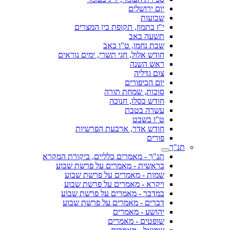
יום ירושלים
שבועות
י"ז בתמוז, תקופת בין המצרים
תשעה באב
שבת נחמו, ט"ו באב
חודש אלול, חגי תשרי, ימים נוראים
ראש השנה
צום גדליה
יום הכיפורים
סוכות, שמחת תורה
חודש כסלו, חנוכה
עשרה בטבת
ט"ו בשבט
חודש אדר, ארבעת הפרשיות
פורים
תנ"ך
תנ"ך - מאמרים כלליים, ביקורת המקרא
בראשית - מאמרים על פרשת שבוע
שמות - מאמרים על פרשת שבוע
ויקרא - מאמרים על פרשת שבוע
במדבר - מאמרים על פרשת שבוע
דברים - מאמרים על פרשת שבוע
יהושע - מאמרים
שופטים - מאמרים