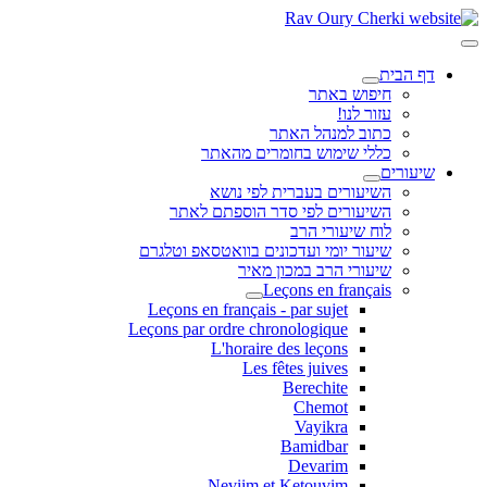
דף הבית
חיפוש באתר
עזור לנו!
כתוב למנהל האתר
כללי שימוש בחומרים מהאתר
שיעורים
השיעורים בעברית לפי נושא
השיעורים לפי סדר הוספתם לאתר
לוח שיעורי הרב
שיעור יומי ועדכונים בוואטסאפ וטלגרם
שיעורי הרב במכון מאיר
Leçons en français
Leçons en français - par sujet
Leçons par ordre chronologique
L'horaire des leçons
Les fêtes juives
Berechite
Chemot
Vayikra
Bamidbar
Devarim
Neviim et Ketouvim