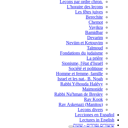
.Leçons par ordre chron
L'horaire des leçons
Les fêtes juives
Berechite
Chemot
Vayikra
Bamidbar
Devarim
Neviim et Ketouvim
Talmoud
Fondations du judaisme
La prière
Sionisme, l'état d'Israël
Société et politique
Homme et femme, famille
Israel et les nat., B. Noah
Rabbi Yéhouda Halévy
Maimonide
Rabbi Na'hman de Breslev
Rav Kook
(Rav Askenazi (Manitou
Leçons divers
Lecciones en Español
Lectures in English
שיעורים נפרדים - שונות