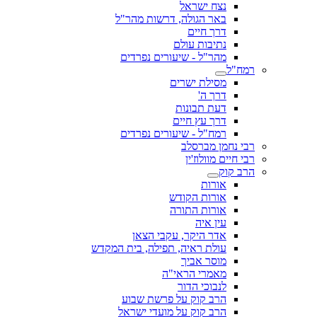
נצח ישראל
באר הגולה, דרשות מהר"ל
דרך חיים
נתיבות עולם
מהר"ל - שיעורים נפרדים
רמח"ל
מסילת ישרים
דרך ה'
דעת תבונות
דרך עץ חיים
רמח"ל - שיעורים נפרדים
רבי נחמן מברסלב
רבי חיים מוולוז'ין
הרב קוק
אורות
אורות הקודש
אורות התורה
עין איה
אדר היקר, עקבי הצאן
עולת ראיה, תפילה, בית המקדש
מוסר אביך
מאמרי הראי"ה
לנבוכי הדור
הרב קוק על פרשת שבוע
הרב קוק על מועדי ישראל