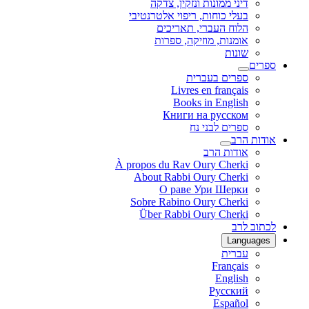
דיני ממונות ונזקין, צדקה
בעלי כוחות, ריפוי אלטרנטיבי
הלוח העברי, תאריכים
אומנות, מוזיקה, ספרות
שונות
ספרים
ספרים בעברית
Livres en français
Books in English
Книги на русском
ספרים לבני נח
אודות הרב
אודות הרב
À propos du Rav Oury Cherki
About Rabbi Oury Cherki
О раве Ури Шерки
Sobre Rabino Oury Cherki
Über Rabbi Oury Cherki
לכתוב לרב
Languages
עברית
Français
English
Русский
Español