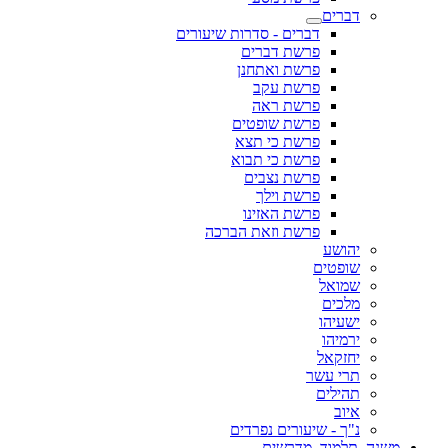
דברים
דברים - סדרות שיעורים
פרשת דברים
פרשת ואתחנן
פרשת עקב
פרשת ראה
פרשת שופטים
פרשת כי תצא
פרשת כי תבוא
פרשת נצבים
פרשת וילך
פרשת האזינו
פרשת וזאת הברכה
יהושע
שופטים
שמואל
מלכים
ישעיהו
ירמיהו
יחזקאל
תרי עשר
תהילים
איוב
נ"ך - שיעורים נפרדים
משנה, תלמוד, מדרשים