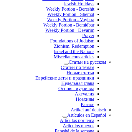
Jewish Holidays
Weekly Portion - Bereshit
Weekly Portion - Shemot
Weekly Portion - Vayikra
Weekly Portion - Bemidbar
Weekly Portion - Devarim
Prayer
Foundations of Judaism
Zionism, Redemption
Israel and the Nations
Miscellaneous articles
Статьи на русском
Статьи по темам
Новые статьи
Еврейские даты и праздники
Недельная глава
Основы иудаизма
Актуалия
Ноахиды
Разное
Artikel auf deutsch
Artículos en Español
Artículos por tema
Artículos nuevos
Parashá de la semana