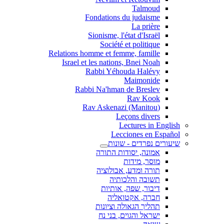
Talmoud
Fondations du judaisme
La prière
Sionisme, l'état d'Israël
Société et politique
Relations homme et femme, famille
Israel et les nations, Bnei Noah
Rabbi Yéhouda Halévy
Maimonide
Rabbi Na'hman de Breslev
Rav Kook
(Rav Askenazi (Manitou
Leçons divers
Lectures in English
Lecciones en Español
שיעורים נפרדים - שונות
אמונה, יסודות התורה
מוסר, מידות
תורה ומדע, אבולוציה
תשובה והלכותיה
דיבור, שפה, אותיות
חברה, אקטואליה
תהליך הגאולה וציונות
ישראל והגוים, בני נח