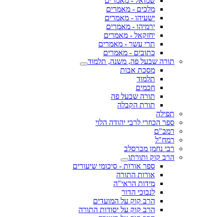
שמואל - מאמרים
מלכים - מאמרים
ישעיהו - מאמרים
ירמיהו - מאמרים
יחזקאל - מאמרים
תרי עשר - מאמרים
כתובים - מאמרים
תורה שבעל פה, משנה, תלמוד
מסכת אבות
תלמוד
חכמים
תורה שבעל פה
תורת הקבלה
תפילה
ספר הכוזרי לרבי יהודה הלוי
רמב"ם
רמח"ל
רבי נחמן מברסלב
הרב קוק ותורתו
ספר אורות - סיכומי שיעורים
אורות התורה
מידות הראי"ה
לנבוכי הדור
הרב קוק על המועדים
הרב קוק על יסודות התורה