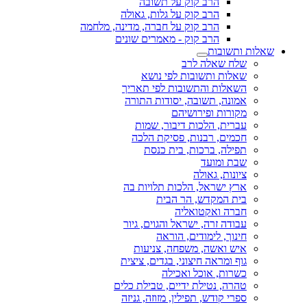
הרב קוק על תשובה
הרב קוק על גלות, גאולה
הרב קוק על חברה, מדינה, מלחמה
הרב קוק - מאמרים שונים
שאלות ותשובות
שלח שאלה לרב
שאלות ותשובות לפי נושא
השאלות והתשובות לפי תאריך
אמונה, תשובה, יסודות התורה
מקורות ופירושיהם
עברית, הלכות דיבור, שמות
חכמים, רבנות, פסיקת הלכה
תפילה, ברכות, בית כנסת
שבת ומועד
ציונות, גאולה
ארץ ישראל, הלכות תלויות בה
בית המקדש, הר הבית
חברה ואקטואליה
עבודה זרה, ישראל והגוים, גיור
חינוך, לימודים, הוראה
איש ואשה, משפחה, צניעות
גוף ומראה חיצוני, בגדים, ציצית
כשרות, אוכל ואכילה
טהרה, נטילת ידיים, טבילת כלים
ספרי קודש, תפילין, מזוזה, גניזה