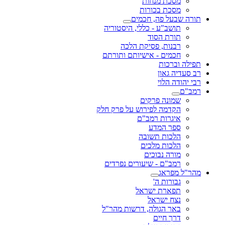
מסכת מנחות
מסכת בכורות
תורה שבעל פה, חכמים
תושב"ע - כללי, היסטוריה
תורת הסוד
רבנות, פסיקת הלכה
חכמים - אישיותם ותורתם
תפילה וברכות
רב סעדיה גאון
רבי יהודה הלוי
רמב"ם
שמונה פרקים
הקדמה לפירוש על פרק חלק
איגרות רמב"ם
ספר המדע
הלכות תשובה
הלכות מלכים
מורה נבוכים
רמב"ם - שיעורים נפרדים
מהר"ל מפראג
גבורות ה'
תפארת ישראל
נצח ישראל
באר הגולה, דרשות מהר"ל
דרך חיים