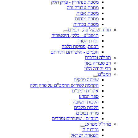
מסכת סנהדרין - פרק חלק
מסכת עבודה זרה
מסכת אבות
מסכת מנחות
מסכת בכורות
תורה שבעל פה, חכמים
תושב"ע - כללי, היסטוריה
תורת הסוד
רבנות, פסיקת הלכה
חכמים - אישיותם ותורתם
תפילה וברכות
רב סעדיה גאון
רבי יהודה הלוי
רמב"ם
שמונה פרקים
הקדמה לפירוש הרמב"ם על פרק חלק
איגרות רמב"ם
ספר המדע
הלכות תשובה
הלכות מלכים
מורה נבוכים
רמב"ם - שיעורים נפרדים
מהר"ל מפראג
גבורות ה'
תפארת ישראל