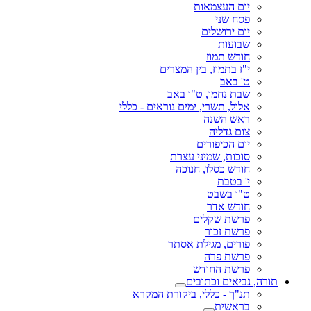
יום העצמאות
פסח שני
יום ירושלים
שבועות
חודש תמוז
י"ז בתמוז, בין המצרים
ט' באב
שבת נחמו, ט"ו באב
אלול, תשרי, ימים נוראים - כללי
ראש השנה
צום גדליה
יום הכיפורים
סוכות, שמיני עצרת
חודש כסלו, חנוכה
י' בטבת
ט"ו בשבט
חודש אדר
פרשת שקלים
פרשת זכור
פורים, מגילת אסתר
פרשת פרה
פרשת החודש
תורה, נביאים וכתובים
תנ"ך - כללי, ביקורת המקרא
בראשית