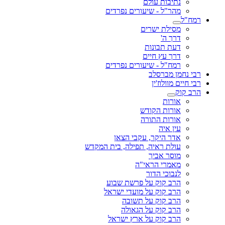
נתיבות עולם
מהר"ל - שיעורים נפרדים
רמח"ל
מסילת ישרים
דרך ה'
דעת תבונות
דרך עץ חיים
רמח"ל - שיעורים נפרדים
רבי נחמן מברסלב
רבי חיים מוולוז'ין
הרב קוק
אורות
אורות הקודש
אורות התורה
עין איה
אדר היקר, עקבי הצאן
עולת ראיה, תפילה, בית המקדש
מוסר אביך
מאמרי הראי"ה
לנבוכי הדור
הרב קוק על פרשת שבוע
הרב קוק על מועדי ישראל
הרב קוק על תשובה
הרב קוק על הגאולה
הרב קוק על ארץ ישראל