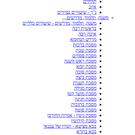
תהילים
איוב
נ"ך - שיעורים נפרדים
משנה, תלמוד, מדרשים
משנה, תלמוד, מדרשים - שיעורים כלליים
בראשית רבה
איכה רבה
מדרש תנחומא
מסכת ברכות
מסכת שבת
מסכת פסחים
מסכת ראש השנה
מסכת יומא
מסכת סוכה
מסכת ביצה
מסכת תענית
מסכת מגילה
מסכת מועד קטן
מסכת חגיגה
מסכת כתובות
מסכת סוטה
מסכת גיטין - אגדות החורבן
מסכת קידושין
בבא מציעא - תנורו של עכנאי
בבא בתרא