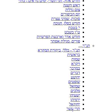
חודש אלול, חגי תשרי, ימים נוראים - כללי
ראש השנה
צום גדליה
יום הכיפורים
סוכות, שמיני עצרת
חודש כסלו, חנוכה
י' בטבת
ט"ו בשבט
חודש אדר וארבעת הפרשיות
פורים, מגילת אסתר
תנ"ך
תנ"ך - כללי, ביקורת המקרא
בראשית
שמות
ויקרא
במדבר
דברים
יהושע
שופטים
שמואל
מלכים
ישעיהו
ירמיהו
יחזקאל
תרי עשר