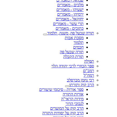
שמואל - מאמרים
מלכים - מאמרים
ישעיהו - מאמרים
ירמיהו - מאמרים
יחזקאל - מאמרים
תרי עשר - מאמרים
כתובים - מאמרים
תורה שבעל פה, משנה, תלמוד
מסכת אבות
תלמוד
חכמים
תורה שבעל פה
תורת הקבלה
תפילה
ספר הכוזרי לרבי יהודה הלוי
רמב"ם
רמח"ל
רבי נחמן מברסלב
הרב קוק ותורתו
ספר אורות - סיכומי שיעורים
אורות התורה
מידות הראי"ה
לנבוכי הדור
הרב קוק על המועדים
הרב קוק על יסודות התורה