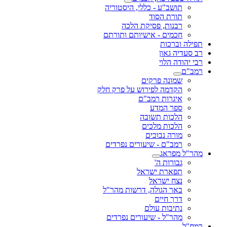
תושב"ע - כללי, היסטוריה
תורת הסוד
רבנות, פסיקת הלכה
חכמים - אישיותם ותורתם
תפילה וברכות
רב סעדיה גאון
רבי יהודה הלוי
רמב"ם
שמונה פרקים
הקדמה לפירוש על פרק חלק
איגרות רמב"ם
ספר המדע
הלכות תשובה
הלכות מלכים
מורה נבוכים
רמב"ם - שיעורים נפרדים
מהר"ל מפראג
גבורות ה'
תפארת ישראל
נצח ישראל
באר הגולה, דרשות מהר"ל
דרך חיים
נתיבות עולם
מהר"ל - שיעורים נפרדים
רמח"ל