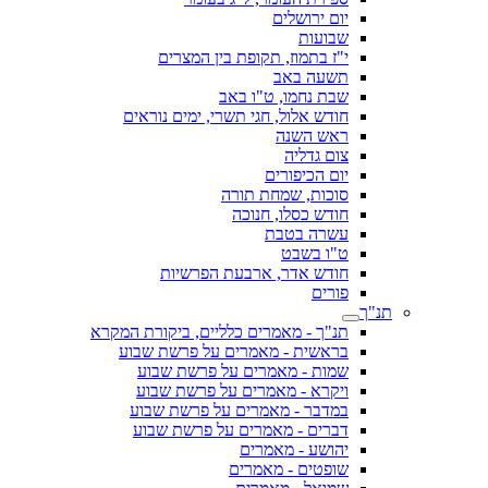
יום ירושלים
שבועות
י"ז בתמוז, תקופת בין המצרים
תשעה באב
שבת נחמו, ט"ו באב
חודש אלול, חגי תשרי, ימים נוראים
ראש השנה
צום גדליה
יום הכיפורים
סוכות, שמחת תורה
חודש כסלו, חנוכה
עשרה בטבת
ט"ו בשבט
חודש אדר, ארבעת הפרשיות
פורים
תנ"ך
תנ"ך - מאמרים כלליים, ביקורת המקרא
בראשית - מאמרים על פרשת שבוע
שמות - מאמרים על פרשת שבוע
ויקרא - מאמרים על פרשת שבוע
במדבר - מאמרים על פרשת שבוע
דברים - מאמרים על פרשת שבוע
יהושע - מאמרים
שופטים - מאמרים