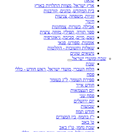
שואה
ארץ ישראל, מצוות התלויות בארץ
בית המקדש, כהנים, קורבנות
זוגיות, משפחה, צניעות
חינוך
אכילה, כשרות, צמחונות
ספר תורה, תפילין, מזוזה, ציצית
גשם, מיים, סביבה, גיאוגרפיה
אומנות, ספורט, פנאי
שאלות ותשובות - הקלטות
נושאים שונים
שבת ומועדי ישראל
שבת
הלוח העברי, מועדי ישראל, ראש חודש - כללי
פסח
ספירת העומר, ל"ג בעומר
חודש אייר
יום העצמאות
פסח שני
יום ירושלים
שבועות
חודש תמוז
י"ז בתמוז, בין המצרים
ט' באב
שבת נחמו, ט"ו באב