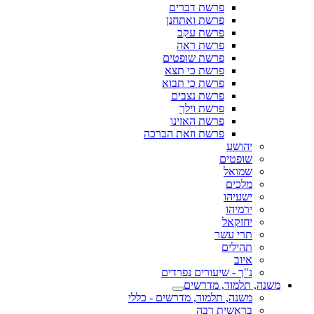
פרשת דברים
פרשת ואתחנן
פרשת עקב
פרשת ראה
פרשת שופטים
פרשת כי תצא
פרשת כי תבוא
פרשת נצבים
פרשת וילך
פרשת האזינו
פרשת וזאת הברכה
יהושע
שופטים
שמואל
מלכים
ישעיהו
ירמיהו
יחזקאל
תרי עשר
תהילים
איוב
נ"ך - שיעורים נפרדים
משנה, תלמוד, מדרשים
משנה, תלמוד, מדרשים - כללי
בראשית רבה