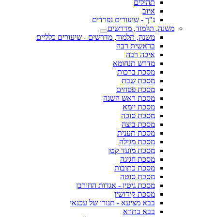
תהילים
איוב
נ"ך - שיעורים נפרדים
משנה, תלמוד, מדרשים
משנה, תלמוד, מדרשים - שיעורים כלליים
בראשית רבה
איכה רבה
מדרש תנחומא
מסכת ברכות
מסכת שבת
מסכת פסחים
מסכת ראש השנה
מסכת יומא
מסכת סוכה
מסכת ביצה
מסכת תענית
מסכת מגילה
מסכת מועד קטן
מסכת חגיגה
מסכת כתובות
מסכת סוטה
מסכת גיטין - אגדות החורבן
מסכת קידושין
בבא מציעא - תנורו של עכנאי
בבא בתרא