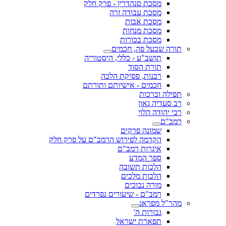
מסכת סנהדרין - פרק חלק
מסכת עבודה זרה
מסכת אבות
מסכת מנחות
מסכת בכורות
תורה שבעל פה, חכמים
תושב"ע - כללי, היסטוריה
תורת הסוד
רבנות, פסיקת הלכה
חכמים - אישיותם ותורתם
תפילה וברכות
רב סעדיה גאון
רבי יהודה הלוי
רמב"ם
שמונה פרקים
הקדמה לפירוש הרמב"ם על פרק חלק
איגרות רמב"ם
ספר המדע
הלכות תשובה
הלכות מלכים
מורה נבוכים
רמב"ם - שיעורים נפרדים
מהר"ל מפראג
גבורות ה'
תפארת ישראל