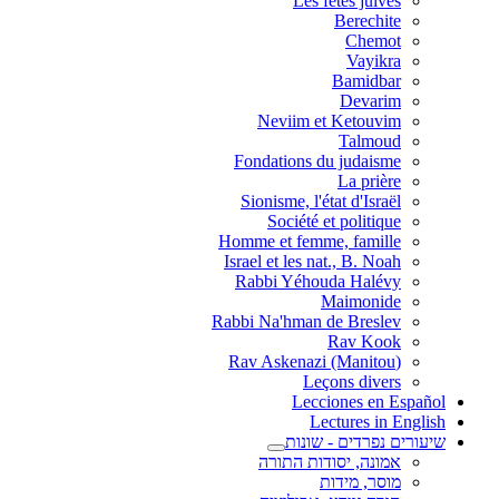
Les fêtes juives
Berechite
Chemot
Vayikra
Bamidbar
Devarim
Neviim et Ketouvim
Talmoud
Fondations du judaisme
La prière
Sionisme, l'état d'Israël
Société et politique
Homme et femme, famille
Israel et les nat., B. Noah
Rabbi Yéhouda Halévy
Maimonide
Rabbi Na'hman de Breslev
Rav Kook
(Rav Askenazi (Manitou
Leçons divers
Lecciones en Español
Lectures in English
שיעורים נפרדים - שונות
אמונה, יסודות התורה
מוסר, מידות