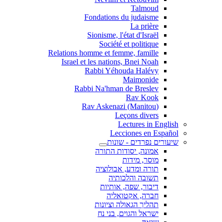
Talmoud
Fondations du judaisme
La prière
Sionisme, l'état d'Israël
Société et politique
Relations homme et femme, famille
Israel et les nations, Bnei Noah
Rabbi Yéhouda Halévy
Maimonide
Rabbi Na'hman de Breslev
Rav Kook
(Rav Askenazi (Manitou
Leçons divers
Lectures in English
Lecciones en Español
שיעורים נפרדים - שונות
אמונה, יסודות התורה
מוסר, מידות
תורה ומדע, אבולוציה
תשובה והלכותיה
דיבור, שפה, אותיות
חברה, אקטואליה
תהליך הגאולה וציונות
ישראל והגוים, בני נח