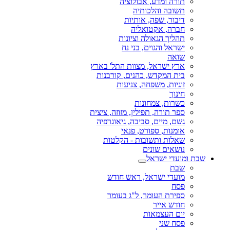
תורה ומדע, אבולוציה
תשובה והלכותיה
דיבור, שפה, אותיות
חברה, אקטואליה
תהליך הגאולה וציונות
ישראל והגוים, בני נח
שואה
ארץ ישראל, מצוות התל' בארץ
בית המקדש, כהנים, קורבנות
זוגיות, משפחה, צניעות
חינוך
כשרות, צמחונות
ספר תורה, תפילין, מזוזה, ציצית
גשם, מיים, סביבה, גיאוגרפיה
אומנות, ספורט, פנאי
שאלות ותשובות - הקלטות
נושאים שונים
שבת ומועדי ישראל
שבת
מועדי ישראל, ראש חודש
פסח
ספירת העומר, ל"ג בעומר
חודש אייר
יום העצמאות
פסח שני