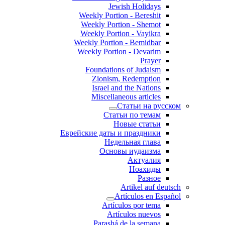
Jewish Holidays
Weekly Portion - Bereshit
Weekly Portion - Shemot
Weekly Portion - Vayikra
Weekly Portion - Bemidbar
Weekly Portion - Devarim
Prayer
Foundations of Judaism
Zionism, Redemption
Israel and the Nations
Miscellaneous articles
Статьи на русском
Статьи по темам
Новые статьи
Еврейские даты и праздники
Недельная глава
Основы иудаизма
Актуалия
Ноахиды
Разное
Artikel auf deutsch
Artículos en Español
Artículos por tema
Artículos nuevos
Parashá de la semana