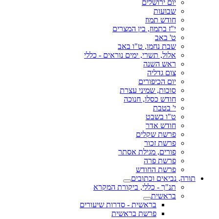
יום ירושלים
שבועות
חודש תמוז
י"ז בתמוז, בין המצרים
ט' באב
שבת נחמו, ט"ו באב
אלול, תשרי, ימים נוראים - כללי
ראש השנה
צום גדליה
יום הכיפורים
סוכות, שמיני עצרת
חודש כסלו, חנוכה
י' בטבת
ט"ו בשבט
חודש אדר
פרשת שקלים
פרשת זכור
פורים, מגילת אסתר
פרשת פרה
פרשת החודש
תורה, נביאים וכתובים
תנ"ך - כללי, ביקורת המקרא
בראשית
בראשית - סדרות שיעורים
פרשת בראשית