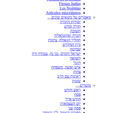
Fiestas Judías
Los Noájidas
Artículos misceláneos
מאמרים על נושאים שונים
יסודות התורה
תורה ומדע
תשובה
חברה ואקטואליה
תהליך הגאולה, ציונות
בית המקדש
שמיטה
ישראל והגוים, בני נח, עבודה זרה
השואה
חינוך
איש ואשה, משפחה
צחוק
ראינות עם הרב
שונות
מועדים
ראש חודש
פסח
חודש אייר
יום העצמאות
פסח שני
ספירת העומר, ל"ג בעומר