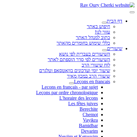
דף הבית
חיפוש באתר
עזור לנו!
כתוב למנהל האתר
כללי שימוש בחומרים מהאתר
שיעורים
השיעורים בעברית לפי נושא
השיעורים לפי סדר הוספתם לאתר
לוח שיעורי הרב
שיעור יומי ועדכונים בוואטסאפ וטלגרם
שיעורי הרב במכון מאיר
Leçons en français
Leçons en français - par sujet
Leçons par ordre chronologique
L'horaire des leçons
Les fêtes juives
Berechite
Chemot
Vayikra
Bamidbar
Devarim
Neviim et Ketouvim