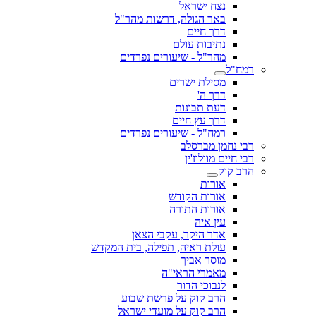
נצח ישראל
באר הגולה, דרשות מהר"ל
דרך חיים
נתיבות עולם
מהר"ל - שיעורים נפרדים
רמח"ל
מסילת ישרים
דרך ה'
דעת תבונות
דרך עץ חיים
רמח"ל - שיעורים נפרדים
רבי נחמן מברסלב
רבי חיים מוולוז'ין
הרב קוק
אורות
אורות הקודש
אורות התורה
עין איה
אדר היקר, עקבי הצאן
עולת ראיה, תפילה, בית המקדש
מוסר אביך
מאמרי הראי"ה
לנבוכי הדור
הרב קוק על פרשת שבוע
הרב קוק על מועדי ישראל