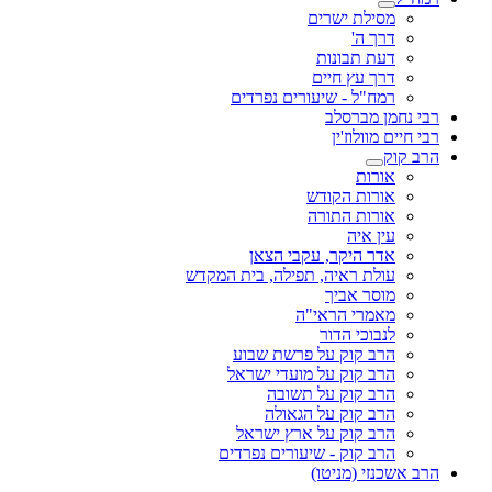
מסילת ישרים
דרך ה'
דעת תבונות
דרך עץ חיים
רמח"ל - שיעורים נפרדים
רבי נחמן מברסלב
רבי חיים מוולוז'ין
הרב קוק
אורות
אורות הקודש
אורות התורה
עין איה
אדר היקר, עקבי הצאן
עולת ראיה, תפילה, בית המקדש
מוסר אביך
מאמרי הראי"ה
לנבוכי הדור
הרב קוק על פרשת שבוע
הרב קוק על מועדי ישראל
הרב קוק על תשובה
הרב קוק על הגאולה
הרב קוק על ארץ ישראל
הרב קוק - שיעורים נפרדים
הרב אשכנזי (מניטו)