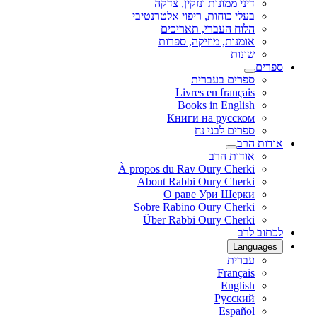
דיני ממונות ונזקין, צדקה
בעלי כוחות, ריפוי אלטרנטיבי
הלוח העברי, תאריכים
אומנות, מוזיקה, ספרות
שונות
ספרים
ספרים בעברית
Livres en français
Books in English
Книги на русском
ספרים לבני נח
אודות הרב
אודות הרב
À propos du Rav Oury Cherki
About Rabbi Oury Cherki
О раве Ури Шерки
Sobre Rabino Oury Cherki
Über Rabbi Oury Cherki
לכתוב לרב
Languages
עברית
Français
English
Русский
Español