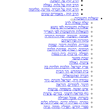
הרב קוק על תשובה
הרב קוק על גלות, גאולה
הרב קוק על חברה, מדינה, מלחמה
הרב קוק - מאמרים שונים
שאלות ותשובות
שלח שאלה לרב
שאלות ותשובות לפי נושא
השאלות והתשובות לפי תאריך
אמונה, תשובה, יסודות התורה
מקורות ופירושיהם
עברית, הלכות דיבור, שמות
חכמים, רבנות, פסיקת הלכה
תפילה, ברכות, בית כנסת
שבת ומועד
ציונות, גאולה
ארץ ישראל, הלכות תלויות בה
בית המקדש, הר הבית
חברה ואקטואליה
עבודה זרה, ישראל והגוים, גיור
חינוך, לימודים, הוראה
איש ואשה, משפחה, צניעות
גוף ומראה חיצוני, בגדים, ציצית
כשרות, אוכל ואכילה
טהרה, נטילת ידיים, טבילת כלים
ספרי קודש, תפילין, מזוזה, גניזה