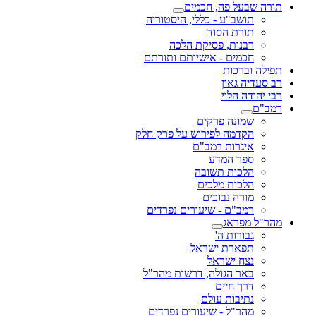
תורה שבעל פה, חכמים
תושב"ע - כללי, היסטוריה
תורת הסוד
רבנות, פסיקת הלכה
חכמים - אישיותם ותורתם
תפילה וברכות
רב סעדיה גאון
רבי יהודה הלוי
רמב"ם
שמונה פרקים
הקדמה לפירוש על פרק חלק
איגרות רמב"ם
ספר המדע
הלכות תשובה
הלכות מלכים
מורה נבוכים
רמב"ם - שיעורים נפרדים
מהר"ל מפראג
גבורות ה'
תפארת ישראל
נצח ישראל
באר הגולה, דרשות מהר"ל
דרך חיים
נתיבות עולם
מהר"ל - שיעורים נפרדים