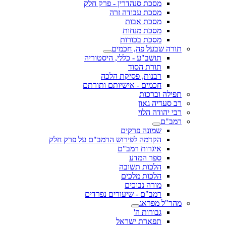
מסכת סנהדרין - פרק חלק
מסכת עבודה זרה
מסכת אבות
מסכת מנחות
מסכת בכורות
תורה שבעל פה, חכמים
תושב"ע - כללי, היסטוריה
תורת הסוד
רבנות, פסיקת הלכה
חכמים - אישיותם ותורתם
תפילה וברכות
רב סעדיה גאון
רבי יהודה הלוי
רמב"ם
שמונה פרקים
הקדמה לפירוש הרמב"ם על פרק חלק
איגרות רמב"ם
ספר המדע
הלכות תשובה
הלכות מלכים
מורה נבוכים
רמב"ם - שיעורים נפרדים
מהר"ל מפראג
גבורות ה'
תפארת ישראל