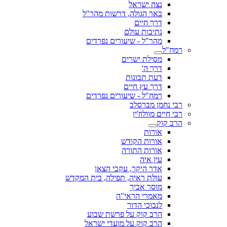
נצח ישראל
באר הגולה, דרשות מהר"ל
דרך חיים
נתיבות עולם
מהר"ל - שיעורים נפרדים
רמח"ל
מסילת ישרים
דרך ה'
דעת תבונות
דרך עץ חיים
רמח"ל - שיעורים נפרדים
רבי נחמן מברסלב
רבי חיים מוולוז'ין
הרב קוק
אורות
אורות הקודש
אורות התורה
עין איה
אדר היקר, עקבי הצאן
עולת ראיה, תפילה, בית המקדש
מוסר אביך
מאמרי הראי"ה
לנבוכי הדור
הרב קוק על פרשת שבוע
הרב קוק על מועדי ישראל