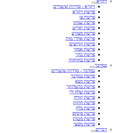
ויקרא
ויקרא - סדרות שיעורים
פרשת ויקרא
פרשת צו
פרשת שמיני
פרשת תזריע
פרשת מצורע
פרשת אחרי מות
פרשת קדושים
פרשת אמור
פרשת בהר
פרשת בחוקותי
במדבר
במדבר - סדרות שיעורים
פרשת במדבר
פרשת נשא
פרשת בהעלותך
פרשת שלח לך
פרשת קורח
פרשת חוקת
פרשת בלק
פרשת פינחס
פרשת מטות
פרשת מסעי
דברים