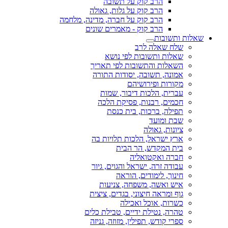
הרב קוק על תשובה
הרב קוק על גלות, גאולה
הרב קוק על חברה, מדינה, מלחמה
הרב קוק - מאמרים שונים
שאלות ותשובות
שלח שאלה לרב
שאלות ותשובות לפי נושא
השאלות והתשובות לפי תאריך
אמונה, תשובה, יסודות התורה
מקורות ופירושיהם
עברית, הלכות דיבור, שמות
חכמים, רבנות, פסיקת הלכה
תפילה, ברכות, בית כנסת
שבת ומועד
ציונות, גאולה
ארץ ישראל, הלכות תלויות בה
בית המקדש, הר הבית
חברה ואקטואליה
עבודה זרה, ישראל והגוים, גיור
חינוך, לימודים, הוראה
איש ואשה, משפחה, צניעות
גוף ומראה חיצוני, בגדים, ציצית
כשרות, אוכל ואכילה
טהרה, נטילת ידיים, טבילת כלים
ספרי קודש, תפילין, מזוזה, גניזה