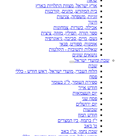
שואה
ארץ ישראל, מצוות התלויות בארץ
בית המקדש, כהנים, קורבנות
זוגיות, משפחה, צניעות
חינוך
אכילה, כשרות, צמחונות
ספר תורה, תפילין, מזוזה, ציצית
גשם, מיים, סביבה, גיאוגרפיה
אומנות, ספורט, פנאי
שאלות ותשובות - הקלטות
נושאים שונים
שבת ומועדי ישראל
שבת
הלוח העברי, מועדי ישראל, ראש חודש - כללי
פסח
ספירת העומר, ל"ג בעומר
חודש אייר
יום העצמאות
פסח שני
יום ירושלים
שבועות
חודש תמוז
י"ז בתמוז, בין המצרים
ט' באב
שבת נחמו, ט"ו באב