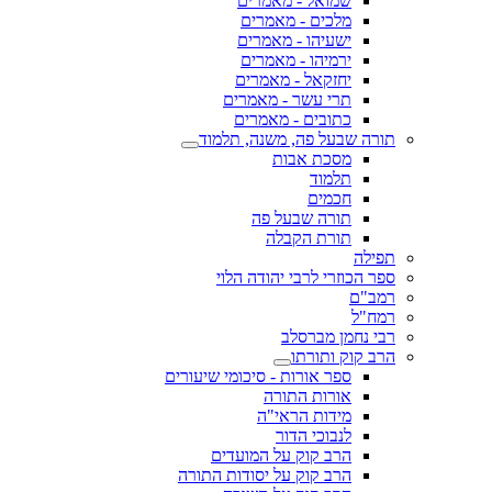
שמואל - מאמרים
מלכים - מאמרים
ישעיהו - מאמרים
ירמיהו - מאמרים
יחזקאל - מאמרים
תרי עשר - מאמרים
כתובים - מאמרים
תורה שבעל פה, משנה, תלמוד
מסכת אבות
תלמוד
חכמים
תורה שבעל פה
תורת הקבלה
תפילה
ספר הכוזרי לרבי יהודה הלוי
רמב"ם
רמח"ל
רבי נחמן מברסלב
הרב קוק ותורתו
ספר אורות - סיכומי שיעורים
אורות התורה
מידות הראי"ה
לנבוכי הדור
הרב קוק על המועדים
הרב קוק על יסודות התורה