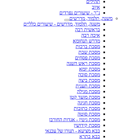
תהילים
איוב
נ"ך - שיעורים נפרדים
משנה, תלמוד, מדרשים
משנה, תלמוד, מדרשים - שיעורים כלליים
בראשית רבה
איכה רבה
מדרש תנחומא
מסכת ברכות
מסכת שבת
מסכת פסחים
מסכת ראש השנה
מסכת יומא
מסכת סוכה
מסכת ביצה
מסכת תענית
מסכת מגילה
מסכת מועד קטן
מסכת חגיגה
מסכת כתובות
מסכת סוטה
מסכת גיטין - אגדות החורבן
מסכת קידושין
בבא מציעא - תנורו של עכנאי
בבא בתרא