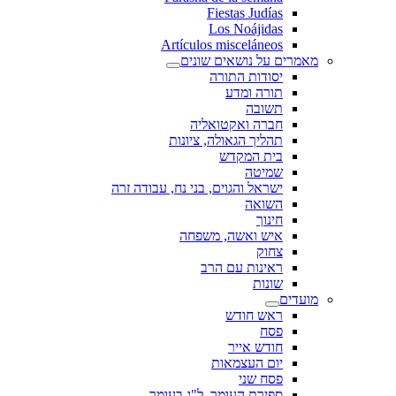
Fiestas Judías
Los Noájidas
Artículos misceláneos
מאמרים על נושאים שונים
יסודות התורה
תורה ומדע
תשובה
חברה ואקטואליה
תהליך הגאולה, ציונות
בית המקדש
שמיטה
ישראל והגוים, בני נח, עבודה זרה
השואה
חינוך
איש ואשה, משפחה
צחוק
ראינות עם הרב
שונות
מועדים
ראש חודש
פסח
חודש אייר
יום העצמאות
פסח שני
ספירת העומר, ל"ג בעומר