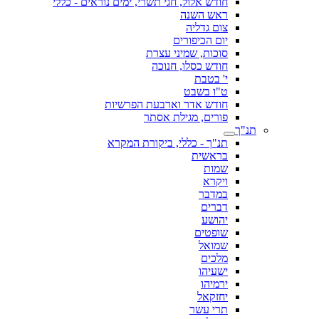
חודש אלול, חגי תשרי, ימים נוראים - כללי
ראש השנה
צום גדליה
יום הכיפורים
סוכות, שמיני עצרת
חודש כסלו, חנוכה
י' בטבת
ט"ו בשבט
חודש אדר וארבעת הפרשיות
פורים, מגילת אסתר
תנ"ך
תנ"ך - כללי, ביקורת המקרא
בראשית
שמות
ויקרא
במדבר
דברים
יהושע
שופטים
שמואל
מלכים
ישעיהו
ירמיהו
יחזקאל
תרי עשר