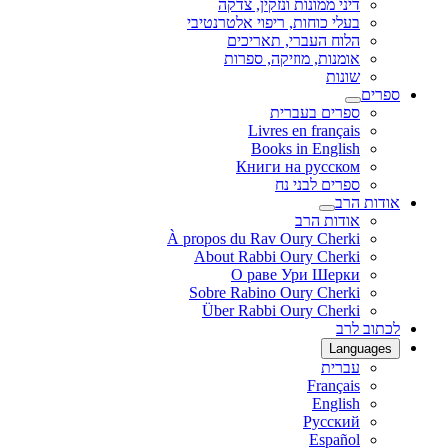
דיני ממונות ונזקין, צדקה
בעלי כוחות, ריפוי אלטרנטיבי
הלוח העברי, תאריכים
אומנות, מוזיקה, ספרות
שונות
ספרים
ספרים בעברית
Livres en français
Books in English
Книги на русском
ספרים לבני נח
אודות הרב
אודות הרב
À propos du Rav Oury Cherki
About Rabbi Oury Cherki
О раве Ури Шерки
Sobre Rabino Oury Cherki
Über Rabbi Oury Cherki
לכתוב לרב
Languages
עברית
Français
English
Русский
Español