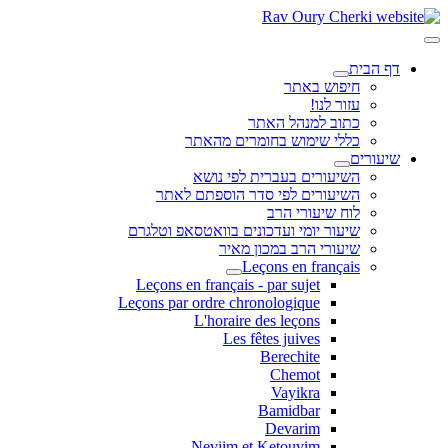
דף הבית
חיפוש באתר
עזור לנו!
כתוב למנהל האתר
כללי שימוש בחומרים מהאתר
שיעורים
השיעורים בעברית לפי נושא
השיעורים לפי סדר הוספתם לאתר
לוח שיעורי הרב
שיעור יומי ועדכונים בוואטסאפ וטלגרם
שיעורי הרב במכון מאיר
Leçons en français
Leçons en français - par sujet
Leçons par ordre chronologique
L'horaire des leçons
Les fêtes juives
Berechite
Chemot
Vayikra
Bamidbar
Devarim
Neviim et Ketouvim