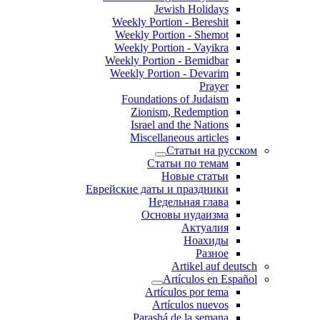
Jewish Holidays
Weekly Portion - Bereshit
Weekly Portion - Shemot
Weekly Portion - Vayikra
Weekly Portion - Bemidbar
Weekly Portion - Devarim
Prayer
Foundations of Judaism
Zionism, Redemption
Israel and the Nations
Miscellaneous articles
Статьи на русском
Статьи по темам
Новые статьи
Еврейские даты и праздники
Недельная глава
Основы иудаизма
Актуалия
Ноахиды
Разное
Artikel auf deutsch
Artículos en Español
Artículos por tema
Artículos nuevos
Parashá de la semana