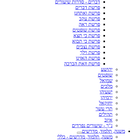
דברים - סדרות שיעורים
פרשת דברים
פרשת ואתחנן
פרשת עקב
פרשת ראה
פרשת שופטים
פרשת כי תצא
פרשת כי תבוא
פרשת נצבים
פרשת וילך
פרשת האזינו
פרשת וזאת הברכה
יהושע
שופטים
שמואל
מלכים
ישעיהו
ירמיהו
יחזקאל
תרי עשר
תהילים
איוב
נ"ך - שיעורים נפרדים
משנה, תלמוד, מדרשים
משנה, תלמוד, מדרשים - כללי