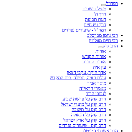
רמח"ל
מסילת ישרים
דרך ה'
דעת תבונות
דרך עץ חיים
רמח"ל - שיעורים נפרדים
רבי נחמן מברסלב
רבי חיים מוולוז'ין
הרב קוק
אורות
אורות הקודש
אורות התורה
עין איה
אדר היקר, עקבי הצאן
עולת ראיה, תפילה, בית המקדש
מוסר אביך
מאמרי הראי"ה
לנבוכי הדור
הרב קוק על פרשת שבוע
הרב קוק על מועדי ישראל
הרב קוק על תשובה
הרב קוק על הגאולה
הרב קוק על ארץ ישראל
הרב קוק - שיעורים נפרדים
הרב אשכנזי (מניטו)