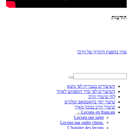
הודעות
עזרו בהפצת התורה של הרב!
השיעורים בעברית לפי נושא
השיעורים לפי סדר הוספתם לאתר
לוח שיעורי הרב
שיעור יומי בוואטסאפ וטלגרם
שיעורי הרב במכון מאיר
Leçons en français
Leçons par sujet
.Leçons par ordre chron
L'horaire des leçons