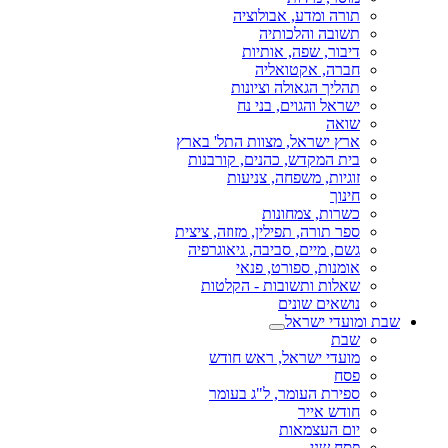
תורה ומדע, אבולוציה
תשובה והלכותיה
דיבור, שפה, אותיות
חברה, אקטואליה
תהליך הגאולה וציונות
ישראל והגוים, בני נח
שואה
ארץ ישראל, מצוות התל' בארץ
בית המקדש, כהנים, קורבנות
זוגיות, משפחה, צניעות
חינוך
כשרות, צמחונות
ספר תורה, תפילין, מזוזה, ציצית
גשם, מיים, סביבה, גיאוגרפיה
אומנות, ספורט, פנאי
שאלות ותשובות - הקלטות
נושאים שונים
שבת ומועדי ישראל
שבת
מועדי ישראל, ראש חודש
פסח
ספירת העומר, ל"ג בעומר
חודש אייר
יום העצמאות
פסח שני