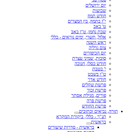
יום ירושלים
שבועות
חודש תמוז
י"ז בתמוז, בין המצרים
ט' באב
שבת נחמו, ט"ו באב
אלול, תשרי, ימים נוראים - כללי
ראש השנה
צום גדליה
יום הכיפורים
סוכות, שמיני עצרת
חודש כסלו, חנוכה
י' בטבת
ט"ו בשבט
חודש אדר
פרשת שקלים
פרשת זכור
פורים, מגילת אסתר
פרשת פרה
פרשת החודש
תורה, נביאים וכתובים
תנ"ך - כללי, ביקורת המקרא
בראשית
בראשית - סדרות שיעורים