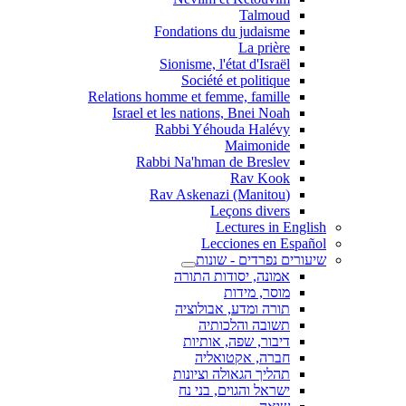
Talmoud
Fondations du judaisme
La prière
Sionisme, l'état d'Israël
Société et politique
Relations homme et femme, famille
Israel et les nations, Bnei Noah
Rabbi Yéhouda Halévy
Maimonide
Rabbi Na'hman de Breslev
Rav Kook
(Rav Askenazi (Manitou
Leçons divers
Lectures in English
Lecciones en Español
שיעורים נפרדים - שונות
אמונה, יסודות התורה
מוסר, מידות
תורה ומדע, אבולוציה
תשובה והלכותיה
דיבור, שפה, אותיות
חברה, אקטואליה
תהליך הגאולה וציונות
ישראל והגוים, בני נח