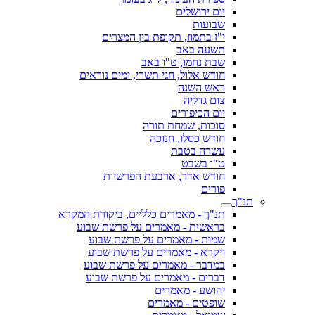
יום ירושלים
שבועות
י"ז בתמוז, תקופת בין המצרים
תשעה באב
שבת נחמו, ט"ו באב
חודש אלול, חגי תשרי, ימים נוראים
ראש השנה
צום גדליה
יום הכיפורים
סוכות, שמחת תורה
חודש כסלו, חנוכה
עשרה בטבת
ט"ו בשבט
חודש אדר, ארבעת הפרשיות
פורים
תנ"ך
תנ"ך - מאמרים כלליים, ביקורת המקרא
בראשית - מאמרים על פרשת שבוע
שמות - מאמרים על פרשת שבוע
ויקרא - מאמרים על פרשת שבוע
במדבר - מאמרים על פרשת שבוע
דברים - מאמרים על פרשת שבוע
יהושע - מאמרים
שופטים - מאמרים