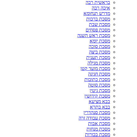
בראשית רבה
איכה רבה
מדרש תנחומא
מסכת ברכות
מסכת שבת
מסכת פסחים
מסכת ראש השנה
מסכת יומא
מסכת סוכה
מסכת ביצה
מסכת תענית
מסכת מגילה
מסכת מועד קטן
מסכת חגיגה
מסכת כתובות
מסכת סוטה
מסכת גיטין
מסכת קידושין
בבא מציעא
בבא בתרא
מסכת סנהדרין
מסכת עבודה זרה
מסכת אבות
מסכת מנחות
מסכת בכורות