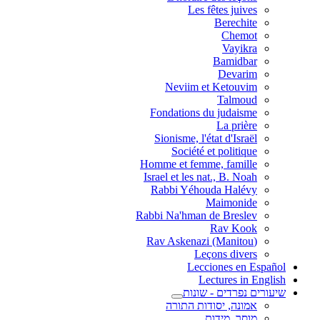
Les fêtes juives
Berechite
Chemot
Vayikra
Bamidbar
Devarim
Neviim et Ketouvim
Talmoud
Fondations du judaisme
La prière
Sionisme, l'état d'Israël
Société et politique
Homme et femme, famille
Israel et les nat., B. Noah
Rabbi Yéhouda Halévy
Maimonide
Rabbi Na'hman de Breslev
Rav Kook
(Rav Askenazi (Manitou
Leçons divers
Lecciones en Español
Lectures in English
שיעורים נפרדים - שונות
אמונה, יסודות התורה
מוסר, מידות