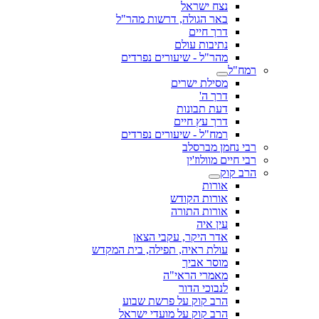
נצח ישראל
באר הגולה, דרשות מהר"ל
דרך חיים
נתיבות עולם
מהר"ל - שיעורים נפרדים
רמח"ל
מסילת ישרים
דרך ה'
דעת תבונות
דרך עץ חיים
רמח"ל - שיעורים נפרדים
רבי נחמן מברסלב
רבי חיים מוולוז'ין
הרב קוק
אורות
אורות הקודש
אורות התורה
עין איה
אדר היקר, עקבי הצאן
עולת ראיה, תפילה, בית המקדש
מוסר אביך
מאמרי הראי"ה
לנבוכי הדור
הרב קוק על פרשת שבוע
הרב קוק על מועדי ישראל