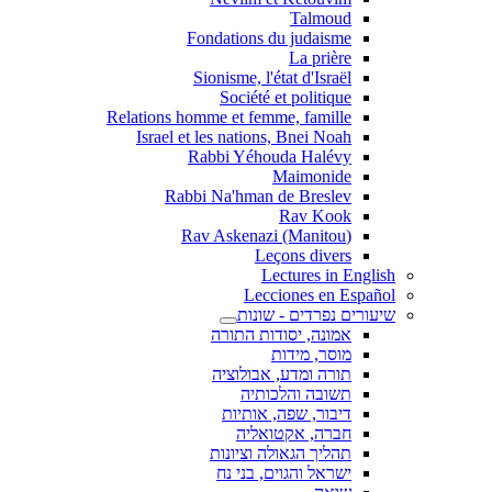
Talmoud
Fondations du judaisme
La prière
Sionisme, l'état d'Israël
Société et politique
Relations homme et femme, famille
Israel et les nations, Bnei Noah
Rabbi Yéhouda Halévy
Maimonide
Rabbi Na'hman de Breslev
Rav Kook
(Rav Askenazi (Manitou
Leçons divers
Lectures in English
Lecciones en Español
שיעורים נפרדים - שונות
אמונה, יסודות התורה
מוסר, מידות
תורה ומדע, אבולוציה
תשובה והלכותיה
דיבור, שפה, אותיות
חברה, אקטואליה
תהליך הגאולה וציונות
ישראל והגוים, בני נח