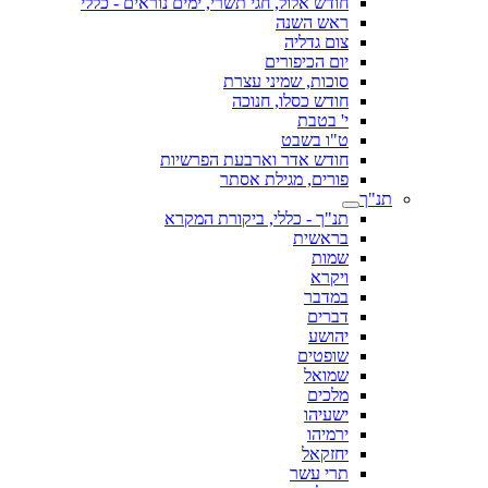
חודש אלול, חגי תשרי, ימים נוראים - כללי
ראש השנה
צום גדליה
יום הכיפורים
סוכות, שמיני עצרת
חודש כסלו, חנוכה
י' בטבת
ט"ו בשבט
חודש אדר וארבעת הפרשיות
פורים, מגילת אסתר
תנ"ך
תנ"ך - כללי, ביקורת המקרא
בראשית
שמות
ויקרא
במדבר
דברים
יהושע
שופטים
שמואל
מלכים
ישעיהו
ירמיהו
יחזקאל
תרי עשר