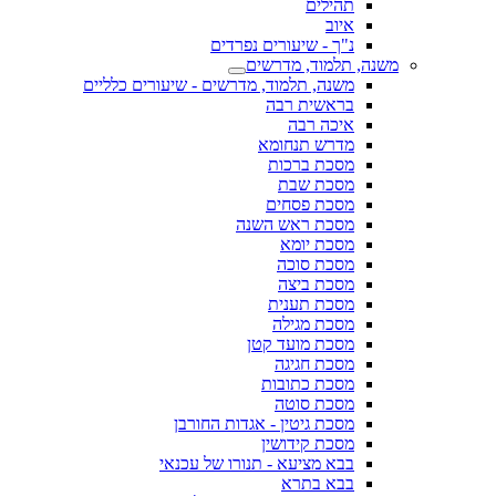
תהילים
איוב
נ"ך - שיעורים נפרדים
משנה, תלמוד, מדרשים
משנה, תלמוד, מדרשים - שיעורים כלליים
בראשית רבה
איכה רבה
מדרש תנחומא
מסכת ברכות
מסכת שבת
מסכת פסחים
מסכת ראש השנה
מסכת יומא
מסכת סוכה
מסכת ביצה
מסכת תענית
מסכת מגילה
מסכת מועד קטן
מסכת חגיגה
מסכת כתובות
מסכת סוטה
מסכת גיטין - אגדות החורבן
מסכת קידושין
בבא מציעא - תנורו של עכנאי
בבא בתרא