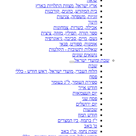
שואה
ארץ ישראל, מצוות התלויות בארץ
בית המקדש, כהנים, קורבנות
זוגיות, משפחה, צניעות
חינוך
אכילה, כשרות, צמחונות
ספר תורה, תפילין, מזוזה, ציצית
גשם, מיים, סביבה, גיאוגרפיה
אומנות, ספורט, פנאי
שאלות ותשובות - הקלטות
נושאים שונים
שבת ומועדי ישראל
שבת
הלוח העברי, מועדי ישראל, ראש חודש - כללי
פסח
ספירת העומר, ל"ג בעומר
חודש אייר
יום העצמאות
פסח שני
יום ירושלים
שבועות
חודש תמוז
י"ז בתמוז, בין המצרים
ט' באב
שבת נחמו, ט"ו באב