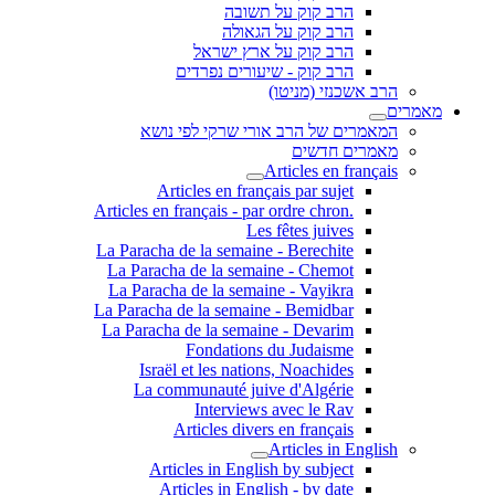
הרב קוק על תשובה
הרב קוק על הגאולה
הרב קוק על ארץ ישראל
הרב קוק - שיעורים נפרדים
הרב אשכנזי (מניטו)
מאמרים
המאמרים של הרב אורי שרקי לפי נושא
מאמרים חדשים
Articles en français
Articles en français par sujet
.Articles en français - par ordre chron
Les fêtes juives
La Paracha de la semaine - Berechite
La Paracha de la semaine - Chemot
La Paracha de la semaine - Vayikra
La Paracha de la semaine - Bemidbar
La Paracha de la semaine - Devarim
Fondations du Judaisme
Israël et les nations, Noachides
La communauté juive d'Algérie
Interviews avec le Rav
Articles divers en français
Articles in English
Articles in English by subject
Articles in English - by date