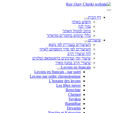
דף הבית
חיפוש באתר
עזור לנו!
כתוב למנהל האתר
כללי שימוש בחומרים מהאתר
שיעורים
השיעורים בעברית לפי נושא
השיעורים לפי סדר הוספתם לאתר
לוח שיעורי הרב
שיעור יומי ועדכונים בוואטסאפ וטלגרם
שיעורי הרב במכון מאיר
Leçons en français
Leçons en français - par sujet
Leçons par ordre chronologique
L'horaire des leçons
Les fêtes juives
Berechite
Chemot
Vayikra
Bamidbar
Devarim
Neviim et Ketouvim