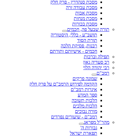
מסכת סנהדרין - פרק חלק
מסכת עבודה זרה
מסכת אבות
מסכת מנחות
מסכת בכורות
תורה שבעל פה, חכמים
תושב"ע - כללי, היסטוריה
תורת הסוד
רבנות, פסיקת הלכה
חכמים - אישיותם ותורתם
תפילה וברכות
רב סעדיה גאון
רבי יהודה הלוי
רמב"ם
שמונה פרקים
הקדמה לפירוש הרמב"ם על פרק חלק
איגרות רמב"ם
ספר המדע
הלכות תשובה
הלכות מלכים
מורה נבוכים
רמב"ם - שיעורים נפרדים
מהר"ל מפראג
גבורות ה'
תפארת ישראל