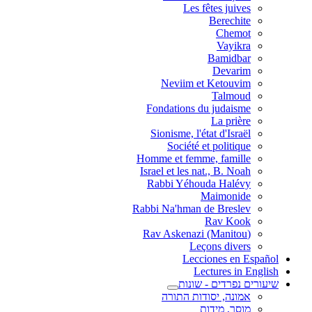
Les fêtes juives
Berechite
Chemot
Vayikra
Bamidbar
Devarim
Neviim et Ketouvim
Talmoud
Fondations du judaisme
La prière
Sionisme, l'état d'Israël
Société et politique
Homme et femme, famille
Israel et les nat., B. Noah
Rabbi Yéhouda Halévy
Maimonide
Rabbi Na'hman de Breslev
Rav Kook
(Rav Askenazi (Manitou
Leçons divers
Lecciones en Español
Lectures in English
שיעורים נפרדים - שונות
אמונה, יסודות התורה
מוסר, מידות