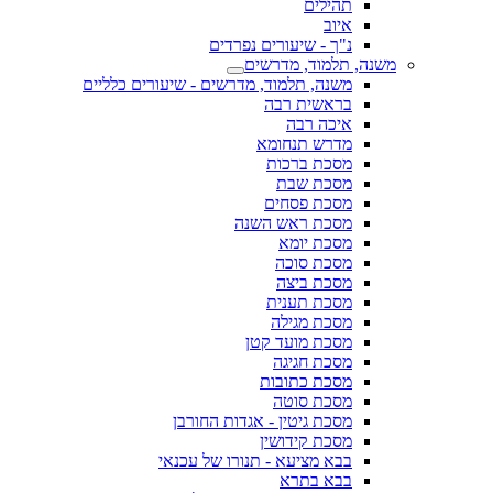
תהילים
איוב
נ"ך - שיעורים נפרדים
משנה, תלמוד, מדרשים
משנה, תלמוד, מדרשים - שיעורים כלליים
בראשית רבה
איכה רבה
מדרש תנחומא
מסכת ברכות
מסכת שבת
מסכת פסחים
מסכת ראש השנה
מסכת יומא
מסכת סוכה
מסכת ביצה
מסכת תענית
מסכת מגילה
מסכת מועד קטן
מסכת חגיגה
מסכת כתובות
מסכת סוטה
מסכת גיטין - אגדות החורבן
מסכת קידושין
בבא מציעא - תנורו של עכנאי
בבא בתרא