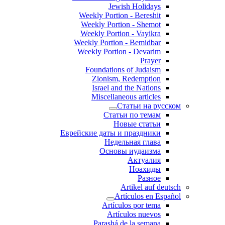
Jewish Holidays
Weekly Portion - Bereshit
Weekly Portion - Shemot
Weekly Portion - Vayikra
Weekly Portion - Bemidbar
Weekly Portion - Devarim
Prayer
Foundations of Judaism
Zionism, Redemption
Israel and the Nations
Miscellaneous articles
Статьи на русском
Статьи по темам
Новые статьи
Еврейские даты и праздники
Недельная глава
Основы иудаизма
Актуалия
Ноахиды
Разное
Artikel auf deutsch
Artículos en Español
Artículos por tema
Artículos nuevos
Parashá de la semana