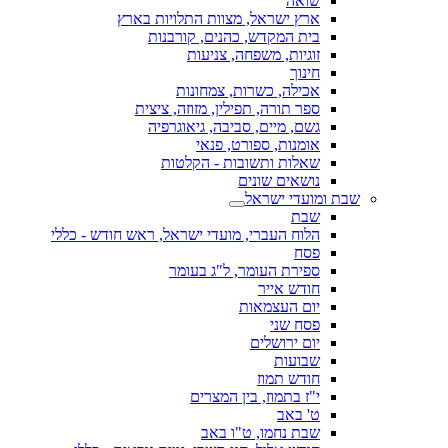
שואה
ארץ ישראל, מצוות התלויות בארץ
בית המקדש, כהנים, קורבנות
זוגיות, משפחה, צניעות
חינוך
אכילה, כשרות, צמחונות
ספר תורה, תפילין, מזוזה, ציצית
גשם, מיים, סביבה, גיאוגרפיה
אומנות, ספורט, פנאי
שאלות ותשובות - הקלטות
נושאים שונים
שבת ומועדי ישראל
שבת
הלוח העברי, מועדי ישראל, ראש חודש - כללי
פסח
ספירת העומר, ל"ג בעומר
חודש אייר
יום העצמאות
פסח שני
יום ירושלים
שבועות
חודש תמוז
י"ז בתמוז, בין המצרים
ט' באב
שבת נחמו, ט"ו באב