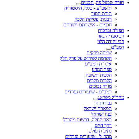
תורה שבעל פה, חכמים
תושב"ע - כללי, היסטוריה
תורת הסוד
רבנות, פסיקת הלכה
חכמים - אישיותם ותורתם
תפילה וברכות
רב סעדיה גאון
רבי יהודה הלוי
רמב"ם
שמונה פרקים
הקדמה לפירוש על פרק חלק
איגרות רמב"ם
ספר המדע
הלכות תשובה
הלכות מלכים
מורה נבוכים
רמב"ם - שיעורים נפרדים
מהר"ל מפראג
גבורות ה'
תפארת ישראל
נצח ישראל
באר הגולה, דרשות מהר"ל
דרך חיים
נתיבות עולם
מהר"ל - שיעורים נפרדים