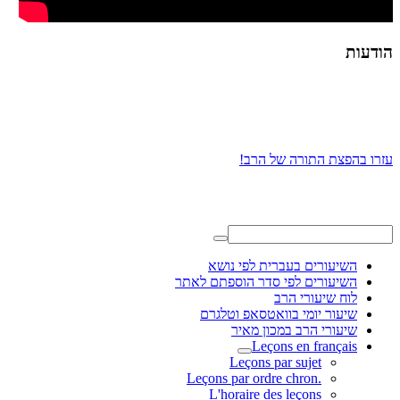
הודעות
עזרו בהפצת התורה של הרב!
השיעורים בעברית לפי נושא
השיעורים לפי סדר הוספתם לאתר
לוח שיעורי הרב
שיעור יומי בוואטסאפ וטלגרם
שיעורי הרב במכון מאיר
Leçons en français
Leçons par sujet
.Leçons par ordre chron
L'horaire des leçons