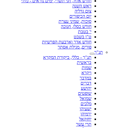
חודש אלול, חגי תשרי, ימים נוראים - כללי
ראש השנה
צום גדליה
יום הכיפורים
סוכות, שמיני עצרת
חודש כסלו, חנוכה
י' בטבת
ט"ו בשבט
חודש אדר וארבעת הפרשיות
פורים, מגילת אסתר
תנ"ך
תנ"ך - כללי, ביקורת המקרא
בראשית
שמות
ויקרא
במדבר
דברים
יהושע
שופטים
שמואל
מלכים
ישעיהו
ירמיהו
יחזקאל
תרי עשר