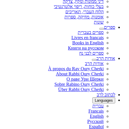
דיני ממונות ונזקין, צדקה
בעלי כוחות, ריפוי אלטרנטיבי
הלוח העברי, תאריכים
אומנות, מוזיקה, ספרות
שונות
ספרים
ספרים בעברית
Livres en français
Books in English
Книги на русском
ספרים לבני נח
אודות הרב
אודות הרב
À propos du Rav Oury Cherki
About Rabbi Oury Cherki
О раве Ури Шерки
Sobre Rabino Oury Cherki
Über Rabbi Oury Cherki
לכתוב לרב
Languages
עברית
Français
English
Русский
Español