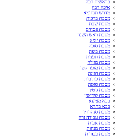
בראשית רבה
איכה רבה
מדרש תנחומא
מסכת ברכות
מסכת שבת
מסכת פסחים
מסכת ראש השנה
מסכת יומא
מסכת סוכה
מסכת ביצה
מסכת תענית
מסכת מגילה
מסכת מועד קטן
מסכת חגיגה
מסכת כתובות
מסכת סוטה
מסכת גיטין
מסכת קידושין
בבא מציעא
בבא בתרא
מסכת סנהדרין
מסכת עבודה זרה
מסכת אבות
מסכת מנחות
מסכת בכורות