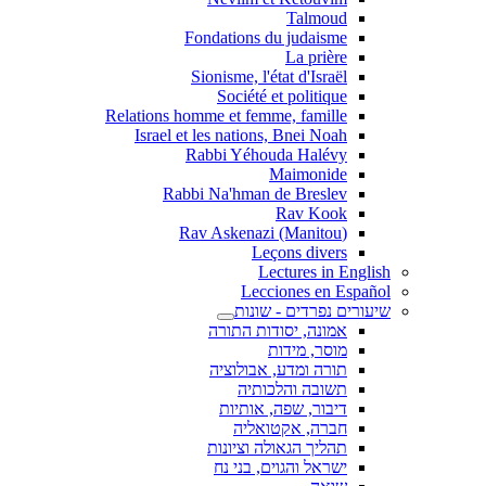
Talmoud
Fondations du judaisme
La prière
Sionisme, l'état d'Israël
Société et politique
Relations homme et femme, famille
Israel et les nations, Bnei Noah
Rabbi Yéhouda Halévy
Maimonide
Rabbi Na'hman de Breslev
Rav Kook
(Rav Askenazi (Manitou
Leçons divers
Lectures in English
Lecciones en Español
שיעורים נפרדים - שונות
אמונה, יסודות התורה
מוסר, מידות
תורה ומדע, אבולוציה
תשובה והלכותיה
דיבור, שפה, אותיות
חברה, אקטואליה
תהליך הגאולה וציונות
ישראל והגוים, בני נח