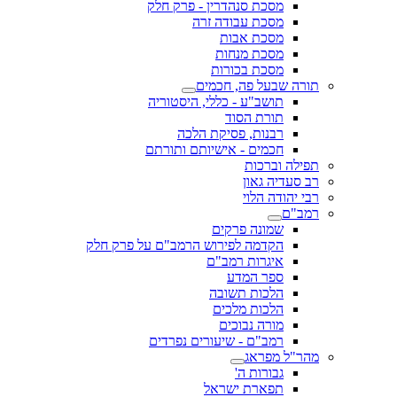
מסכת סנהדרין - פרק חלק
מסכת עבודה זרה
מסכת אבות
מסכת מנחות
מסכת בכורות
תורה שבעל פה, חכמים
תושב"ע - כללי, היסטוריה
תורת הסוד
רבנות, פסיקת הלכה
חכמים - אישיותם ותורתם
תפילה וברכות
רב סעדיה גאון
רבי יהודה הלוי
רמב"ם
שמונה פרקים
הקדמה לפירוש הרמב"ם על פרק חלק
איגרות רמב"ם
ספר המדע
הלכות תשובה
הלכות מלכים
מורה נבוכים
רמב"ם - שיעורים נפרדים
מהר"ל מפראג
גבורות ה'
תפארת ישראל