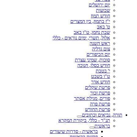
יום ירושלים
שבועות
חודש תמוז
י"ז בתמוז, בין המצרים
ט' באב
שבת נחמו, ט"ו באב
אלול, תשרי, ימים נוראים - כללי
ראש השנה
צום גדליה
יום הכיפורים
סוכות, שמיני עצרת
חודש כסלו, חנוכה
י' בטבת
ט"ו בשבט
חודש אדר
פרשת שקלים
פרשת זכור
פורים, מגילת אסתר
פרשת פרה
פרשת החודש
תורה, נביאים וכתובים
תנ"ך - כללי, ביקורת המקרא
בראשית
בראשית - סדרות שיעורים
פרשת בראשית