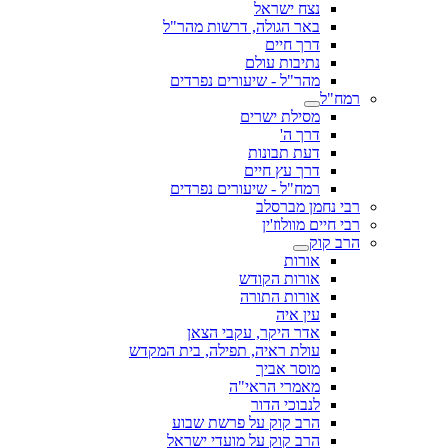
נצח ישראל
באר הגולה, דרשות מהר"ל
דרך חיים
נתיבות עולם
מהר"ל - שיעורים נפרדים
רמח"ל
מסילת ישרים
דרך ה'
דעת תבונות
דרך עץ חיים
רמח"ל - שיעורים נפרדים
רבי נחמן מברסלב
רבי חיים מוולוז'ין
הרב קוק
אורות
אורות הקודש
אורות התורה
עין איה
אדר היקר, עקבי הצאן
עולת ראיה, תפילה, בית המקדש
מוסר אביך
מאמרי הראי"ה
לנבוכי הדור
הרב קוק על פרשת שבוע
הרב קוק על מועדי ישראל