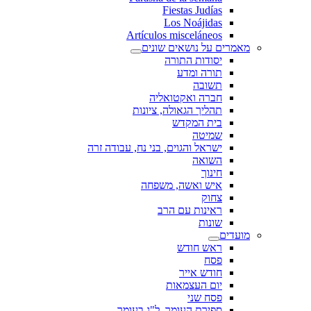
Fiestas Judías
Los Noájidas
Artículos misceláneos
מאמרים על נושאים שונים
יסודות התורה
תורה ומדע
תשובה
חברה ואקטואליה
תהליך הגאולה, ציונות
בית המקדש
שמיטה
ישראל והגוים, בני נח, עבודה זרה
השואה
חינוך
איש ואשה, משפחה
צחוק
ראינות עם הרב
שונות
מועדים
ראש חודש
פסח
חודש אייר
יום העצמאות
פסח שני
ספירת העומר, ל"ג בעומר