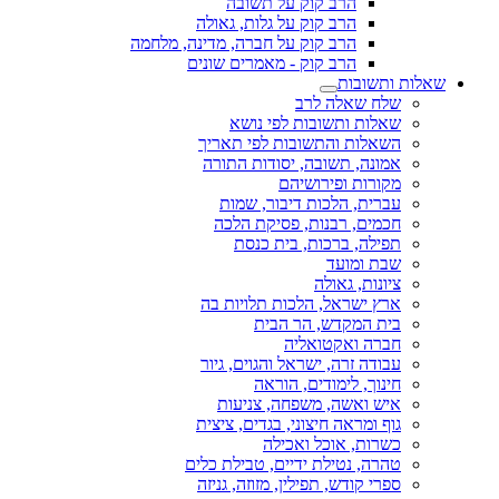
הרב קוק על תשובה
הרב קוק על גלות, גאולה
הרב קוק על חברה, מדינה, מלחמה
הרב קוק - מאמרים שונים
שאלות ותשובות
שלח שאלה לרב
שאלות ותשובות לפי נושא
השאלות והתשובות לפי תאריך
אמונה, תשובה, יסודות התורה
מקורות ופירושיהם
עברית, הלכות דיבור, שמות
חכמים, רבנות, פסיקת הלכה
תפילה, ברכות, בית כנסת
שבת ומועד
ציונות, גאולה
ארץ ישראל, הלכות תלויות בה
בית המקדש, הר הבית
חברה ואקטואליה
עבודה זרה, ישראל והגוים, גיור
חינוך, לימודים, הוראה
איש ואשה, משפחה, צניעות
גוף ומראה חיצוני, בגדים, ציצית
כשרות, אוכל ואכילה
טהרה, נטילת ידיים, טבילת כלים
ספרי קודש, תפילין, מזוזה, גניזה