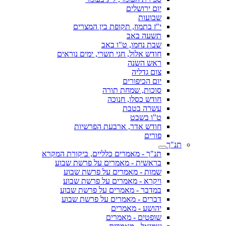
יום ירושלים
שבועות
י"ז בתמוז, תקופת בין המצרים
תשעה באב
שבת נחמו, ט"ו באב
חודש אלול, חגי תשרי, ימים נוראים
ראש השנה
צום גדליה
יום הכיפורים
סוכות, שמחת תורה
חודש כסלו, חנוכה
עשרה בטבת
ט"ו בשבט
חודש אדר, ארבעת הפרשיות
פורים
תנ"ך
תנ"ך - מאמרים כלליים, ביקורת המקרא
בראשית - מאמרים על פרשת שבוע
שמות - מאמרים על פרשת שבוע
ויקרא - מאמרים על פרשת שבוע
במדבר - מאמרים על פרשת שבוע
דברים - מאמרים על פרשת שבוע
יהושע - מאמרים
שופטים - מאמרים