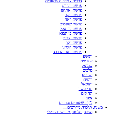
דברים - סדרות שיעורים
פרשת דברים
פרשת ואתחנן
פרשת עקב
פרשת ראה
פרשת שופטים
פרשת כי תצא
פרשת כי תבוא
פרשת נצבים
פרשת וילך
פרשת האזינו
פרשת וזאת הברכה
יהושע
שופטים
שמואל
מלכים
ישעיהו
ירמיהו
יחזקאל
תרי עשר
תהילים
איוב
נ"ך - שיעורים נפרדים
משנה, תלמוד, מדרשים
משנה, תלמוד, מדרשים - כללי