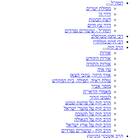
רמח"ל
מסילת ישרים
דרך ה'
דעת תבונות
דרך עץ חיים
רמח"ל - שיעורים נפרדים
רבי נחמן מברסלב
רבי חיים מוולוז'ין
הרב קוק
אורות
אורות הקודש
אורות התורה
עין איה
אדר היקר, עקבי הצאן
עולת ראיה, תפילה, בית המקדש
מוסר אביך
מאמרי הראי"ה
לנבוכי הדור
הרב קוק על פרשת שבוע
הרב קוק על מועדי ישראל
הרב קוק על תשובה
הרב קוק על הגאולה
הרב קוק על ארץ ישראל
הרב קוק - שיעורים נפרדים
הרב אשכנזי (מניטו)