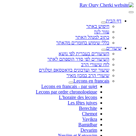
דף הבית
חיפוש באתר
עזור לנו!
כתוב למנהל האתר
כללי שימוש בחומרים מהאתר
שיעורים
השיעורים בעברית לפי נושא
השיעורים לפי סדר הוספתם לאתר
לוח שיעורי הרב
שיעור יומי ועדכונים בוואטסאפ וטלגרם
שיעורי הרב במכון מאיר
Leçons en français
Leçons en français - par sujet
Leçons par ordre chronologique
L'horaire des leçons
Les fêtes juives
Berechite
Chemot
Vayikra
Bamidbar
Devarim
Neviim et Ketouvim