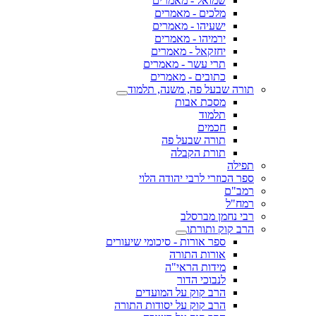
שמואל - מאמרים
מלכים - מאמרים
ישעיהו - מאמרים
ירמיהו - מאמרים
יחזקאל - מאמרים
תרי עשר - מאמרים
כתובים - מאמרים
תורה שבעל פה, משנה, תלמוד
מסכת אבות
תלמוד
חכמים
תורה שבעל פה
תורת הקבלה
תפילה
ספר הכוזרי לרבי יהודה הלוי
רמב"ם
רמח"ל
רבי נחמן מברסלב
הרב קוק ותורתו
ספר אורות - סיכומי שיעורים
אורות התורה
מידות הראי"ה
לנבוכי הדור
הרב קוק על המועדים
הרב קוק על יסודות התורה