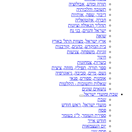
תורה ומדע, אבולוציה
תשובה והלכותיה
דיבור, שפה, אותיות
חברה, אקטואליה
תהליך הגאולה וציונות
ישראל והגוים, בני נח
שואה
ארץ ישראל, מצוות התל' בארץ
בית המקדש, כהנים, קורבנות
זוגיות, משפחה, צניעות
חינוך
כשרות, צמחונות
ספר תורה, תפילין, מזוזה, ציצית
גשם, מיים, סביבה, גיאוגרפיה
אומנות, ספורט, פנאי
שאלות ותשובות - הקלטות
נושאים שונים
שבת ומועדי ישראל
שבת
מועדי ישראל, ראש חודש
פסח
ספירת העומר, ל"ג בעומר
חודש אייר
יום העצמאות
פסח שני