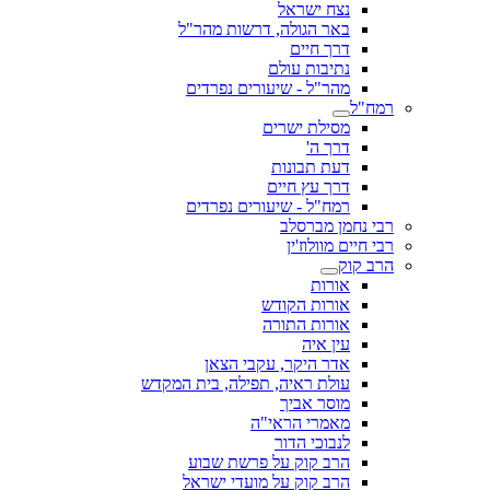
נצח ישראל
באר הגולה, דרשות מהר"ל
דרך חיים
נתיבות עולם
מהר"ל - שיעורים נפרדים
רמח"ל
מסילת ישרים
דרך ה'
דעת תבונות
דרך עץ חיים
רמח"ל - שיעורים נפרדים
רבי נחמן מברסלב
רבי חיים מוולוז'ין
הרב קוק
אורות
אורות הקודש
אורות התורה
עין איה
אדר היקר, עקבי הצאן
עולת ראיה, תפילה, בית המקדש
מוסר אביך
מאמרי הראי"ה
לנבוכי הדור
הרב קוק על פרשת שבוע
הרב קוק על מועדי ישראל