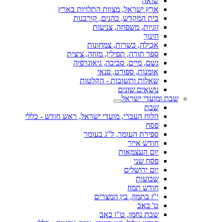
שואה
ארץ ישראל, מצוות התלויות בארץ
בית המקדש, כהנים, קורבנות
זוגיות, משפחה, צניעות
חינוך
אכילה, כשרות, צמחונות
ספר תורה, תפילין, מזוזה, ציצית
גשם, מיים, סביבה, גיאוגרפיה
אומנות, ספורט, פנאי
שאלות ותשובות - הקלטות
נושאים שונים
שבת ומועדי ישראל
שבת
הלוח העברי, מועדי ישראל, ראש חודש - כללי
פסח
ספירת העומר, ל"ג בעומר
חודש אייר
יום העצמאות
פסח שני
יום ירושלים
שבועות
חודש תמוז
י"ז בתמוז, בין המצרים
ט' באב
שבת נחמו, ט"ו באב