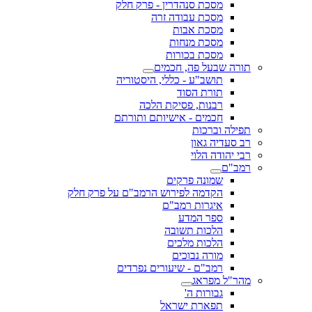
מסכת סנהדרין - פרק חלק
מסכת עבודה זרה
מסכת אבות
מסכת מנחות
מסכת בכורות
תורה שבעל פה, חכמים
תושב"ע - כללי, היסטוריה
תורת הסוד
רבנות, פסיקת הלכה
חכמים - אישיותם ותורתם
תפילה וברכות
רב סעדיה גאון
רבי יהודה הלוי
רמב"ם
שמונה פרקים
הקדמה לפירוש הרמב"ם על פרק חלק
איגרות רמב"ם
ספר המדע
הלכות תשובה
הלכות מלכים
מורה נבוכים
רמב"ם - שיעורים נפרדים
מהר"ל מפראג
גבורות ה'
תפארת ישראל