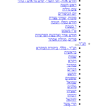
חודש אלול, חגי תשרי, ימים נוראים - כללי
ראש השנה
צום גדליה
יום הכיפורים
סוכות, שמיני עצרת
חודש כסלו, חנוכה
י' בטבת
ט"ו בשבט
חודש אדר וארבעת הפרשיות
פורים, מגילת אסתר
תנ"ך
תנ"ך - כללי, ביקורת המקרא
בראשית
שמות
ויקרא
במדבר
דברים
יהושע
שופטים
שמואל
מלכים
ישעיהו
ירמיהו
יחזקאל
תרי עשר