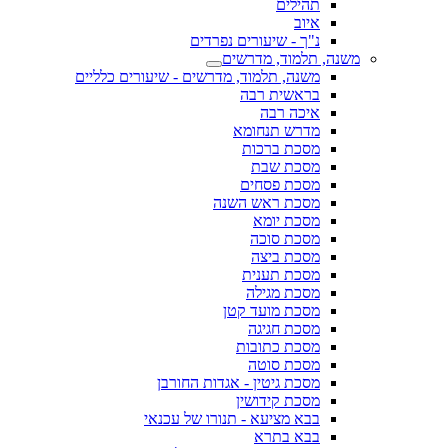
תהילים
איוב
נ"ך - שיעורים נפרדים
משנה, תלמוד, מדרשים
משנה, תלמוד, מדרשים - שיעורים כלליים
בראשית רבה
איכה רבה
מדרש תנחומא
מסכת ברכות
מסכת שבת
מסכת פסחים
מסכת ראש השנה
מסכת יומא
מסכת סוכה
מסכת ביצה
מסכת תענית
מסכת מגילה
מסכת מועד קטן
מסכת חגיגה
מסכת כתובות
מסכת סוטה
מסכת גיטין - אגדות החורבן
מסכת קידושין
בבא מציעא - תנורו של עכנאי
בבא בתרא