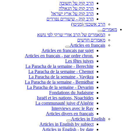
הרב קוק על תשובה
הרב קוק על הגאולה
הרב קוק על ארץ ישראל
הרב קוק - שיעורים נפרדים
הרב אשכנזי (מניטו)
מאמרים
המאמרים של הרב אורי שרקי לפי נושא
מאמרים חדשים
Articles en français
Articles en français par sujet
.Articles en français - par ordre chron
Les fêtes juives
La Paracha de la semaine - Berechite
La Paracha de la semaine - Chemot
La Paracha de la semaine - Vayikra
La Paracha de la semaine - Bemidbar
La Paracha de la semaine - Devarim
Fondations du Judaisme
Israël et les nations, Noachides
La communauté juive d'Algérie
Interviews avec le Rav
Articles divers en français
Articles in English
Articles in English by subject
Articles in English - by date