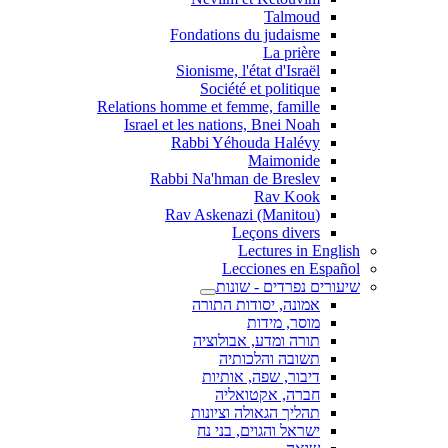
Talmoud
Fondations du judaisme
La prière
Sionisme, l'état d'Israël
Société et politique
Relations homme et femme, famille
Israel et les nations, Bnei Noah
Rabbi Yéhouda Halévy
Maimonide
Rabbi Na'hman de Breslev
Rav Kook
(Rav Askenazi (Manitou
Leçons divers
Lectures in English
Lecciones en Español
שיעורים נפרדים - שונות
אמונה, יסודות התורה
מוסר, מידות
תורה ומדע, אבולוציה
תשובה והלכותיה
דיבור, שפה, אותיות
חברה, אקטואליה
תהליך הגאולה וציונות
ישראל והגוים, בני נח