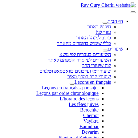
דף הבית
חיפוש באתר
עזור לנו!
כתוב למנהל האתר
כללי שימוש בחומרים מהאתר
שיעורים
השיעורים בעברית לפי נושא
השיעורים לפי סדר הוספתם לאתר
לוח שיעורי הרב
שיעור יומי ועדכונים בוואטסאפ וטלגרם
שיעורי הרב במכון מאיר
Leçons en français
Leçons en français - par sujet
Leçons par ordre chronologique
L'horaire des leçons
Les fêtes juives
Berechite
Chemot
Vayikra
Bamidbar
Devarim
Neviim et Ketouvim