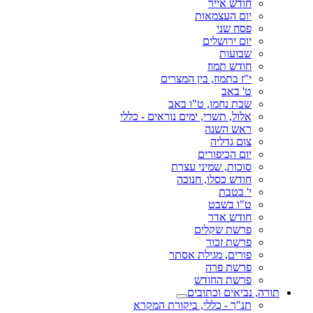
חודש אייר
יום העצמאות
פסח שני
יום ירושלים
שבועות
חודש תמוז
י"ז בתמוז, בין המצרים
ט' באב
שבת נחמו, ט"ו באב
אלול, תשרי, ימים נוראים - כללי
ראש השנה
צום גדליה
יום הכיפורים
סוכות, שמיני עצרת
חודש כסלו, חנוכה
י' בטבת
ט"ו בשבט
חודש אדר
פרשת שקלים
פרשת זכור
פורים, מגילת אסתר
פרשת פרה
פרשת החודש
תורה, נביאים וכתובים
תנ"ך - כללי, ביקורת המקרא