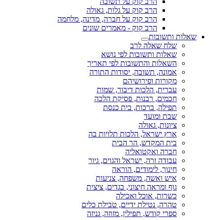
הרב קוק על תשובה
הרב קוק על גלות, גאולה
הרב קוק על חברה, מדינה, מלחמה
הרב קוק - מאמרים שונים
שאלות ותשובות
שלח שאלה לרב
שאלות ותשובות לפי נושא
השאלות והתשובות לפי תאריך
אמונה, תשובה, יסודות התורה
מקורות ופירושיהם
עברית, הלכות דיבור, שמות
חכמים, רבנות, פסיקת הלכה
תפילה, ברכות, בית כנסת
שבת ומועד
ציונות, גאולה
ארץ ישראל, הלכות תלויות בה
בית המקדש, הר הבית
חברה ואקטואליה
עבודה זרה, ישראל והגוים, גיור
חינוך, לימודים, הוראה
איש ואשה, משפחה, צניעות
גוף ומראה חיצוני, בגדים, ציצית
כשרות, אוכל ואכילה
טהרה, נטילת ידיים, טבילת כלים
ספרי קודש, תפילין, מזוזה, גניזה