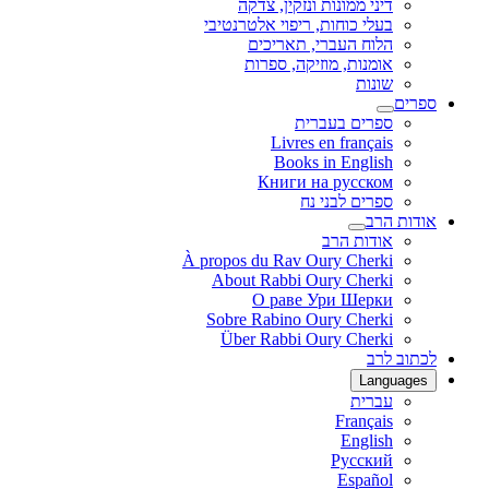
דיני ממונות ונזקין, צדקה
בעלי כוחות, ריפוי אלטרנטיבי
הלוח העברי, תאריכים
אומנות, מוזיקה, ספרות
שונות
ספרים
ספרים בעברית
Livres en français
Books in English
Книги на русском
ספרים לבני נח
אודות הרב
אודות הרב
À propos du Rav Oury Cherki
About Rabbi Oury Cherki
О раве Ури Шерки
Sobre Rabino Oury Cherki
Über Rabbi Oury Cherki
לכתוב לרב
Languages
עברית
Français
English
Русский
Español