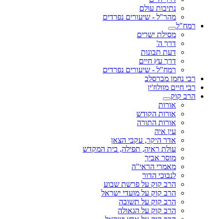
נתיבות עולם
מהר"ל - שיעורים נפרדים
רמח"ל
מסילת ישרים
דרך ה'
דעת תבונות
דרך עץ חיים
רמח"ל - שיעורים נפרדים
רבי נחמן מברסלב
רבי חיים מוולוז'ין
הרב קוק
אורות
אורות הקודש
אורות התורה
עין איה
אדר היקר, עקבי הצאן
עולת ראיה, תפילה, בית המקדש
מוסר אביך
מאמרי הראי"ה
לנבוכי הדור
הרב קוק על פרשת שבוע
הרב קוק על מועדי ישראל
הרב קוק על תשובה
הרב קוק על הגאולה