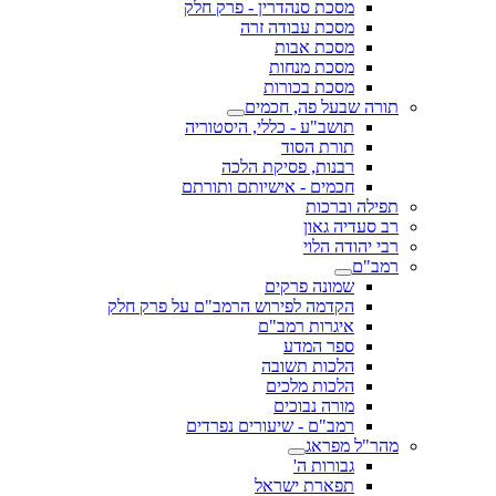
מסכת סנהדרין - פרק חלק
מסכת עבודה זרה
מסכת אבות
מסכת מנחות
מסכת בכורות
תורה שבעל פה, חכמים
תושב"ע - כללי, היסטוריה
תורת הסוד
רבנות, פסיקת הלכה
חכמים - אישיותם ותורתם
תפילה וברכות
רב סעדיה גאון
רבי יהודה הלוי
רמב"ם
שמונה פרקים
הקדמה לפירוש הרמב"ם על פרק חלק
איגרות רמב"ם
ספר המדע
הלכות תשובה
הלכות מלכים
מורה נבוכים
רמב"ם - שיעורים נפרדים
מהר"ל מפראג
גבורות ה'
תפארת ישראל