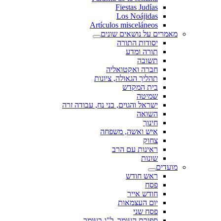
Fiestas Judías
Los Noájidas
Artículos misceláneos
מאמרים על נושאים שונים
יסודות התורה
תורה ומדע
תשובה
חברה ואקטואליה
תהליך הגאולה, ציונות
בית המקדש
שמיטה
ישראל והגוים, בני נח, עבודה זרה
השואה
חינוך
איש ואשה, משפחה
צחוק
ראינות עם הרב
שונות
מועדים
ראש חודש
פסח
חודש אייר
יום העצמאות
פסח שני
ספירת העומר, ל"ג בעומר