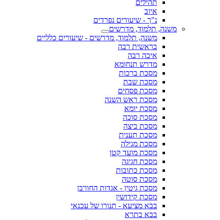
תהילים
איוב
נ"ך - שיעורים נפרדים
משנה, תלמוד, מדרשים
משנה, תלמוד, מדרשים - שיעורים כלליים
בראשית רבה
איכה רבה
מדרש תנחומא
מסכת ברכות
מסכת שבת
מסכת פסחים
מסכת ראש השנה
מסכת יומא
מסכת סוכה
מסכת ביצה
מסכת תענית
מסכת מגילה
מסכת מועד קטן
מסכת חגיגה
מסכת כתובות
מסכת סוטה
מסכת גיטין - אגדות החורבן
מסכת קידושין
בבא מציעא - תנורו של עכנאי
בבא בתרא