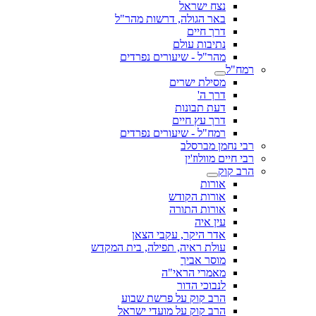
נצח ישראל
באר הגולה, דרשות מהר"ל
דרך חיים
נתיבות עולם
מהר"ל - שיעורים נפרדים
רמח"ל
מסילת ישרים
דרך ה'
דעת תבונות
דרך עץ חיים
רמח"ל - שיעורים נפרדים
רבי נחמן מברסלב
רבי חיים מוולוז'ין
הרב קוק
אורות
אורות הקודש
אורות התורה
עין איה
אדר היקר, עקבי הצאן
עולת ראיה, תפילה, בית המקדש
מוסר אביך
מאמרי הראי"ה
לנבוכי הדור
הרב קוק על פרשת שבוע
הרב קוק על מועדי ישראל