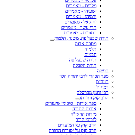
שמואל - מאמרים
מלכים - מאמרים
ישעיהו - מאמרים
ירמיהו - מאמרים
יחזקאל - מאמרים
תרי עשר - מאמרים
כתובים - מאמרים
תורה שבעל פה, משנה, תלמוד
מסכת אבות
תלמוד
חכמים
תורה שבעל פה
תורת הקבלה
תפילה
ספר הכוזרי לרבי יהודה הלוי
רמב"ם
רמח"ל
רבי נחמן מברסלב
הרב קוק ותורתו
ספר אורות - סיכומי שיעורים
אורות התורה
מידות הראי"ה
לנבוכי הדור
הרב קוק על המועדים
הרב קוק על יסודות התורה