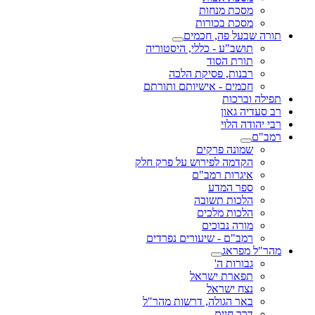
מסכת מנחות
מסכת בכורות
תורה שבעל פה, חכמים
תושב"ע - כללי, היסטוריה
תורת הסוד
רבנות, פסיקת הלכה
חכמים - אישיותם ותורתם
תפילה וברכות
רב סעדיה גאון
רבי יהודה הלוי
רמב"ם
שמונה פרקים
הקדמה לפירוש על פרק חלק
איגרות רמב"ם
ספר המדע
הלכות תשובה
הלכות מלכים
מורה נבוכים
רמב"ם - שיעורים נפרדים
מהר"ל מפראג
גבורות ה'
תפארת ישראל
נצח ישראל
באר הגולה, דרשות מהר"ל
דרך חיים