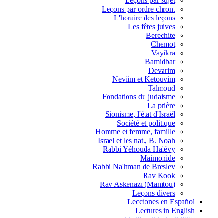
Leçons par sujet
.Leçons par ordre chron
L'horaire des leçons
Les fêtes juives
Berechite
Chemot
Vayikra
Bamidbar
Devarim
Neviim et Ketouvim
Talmoud
Fondations du judaisme
La prière
Sionisme, l'état d'Israël
Société et politique
Homme et femme, famille
Israel et les nat., B. Noah
Rabbi Yéhouda Halévy
Maimonide
Rabbi Na'hman de Breslev
Rav Kook
(Rav Askenazi (Manitou
Leçons divers
Lecciones en Español
Lectures in English