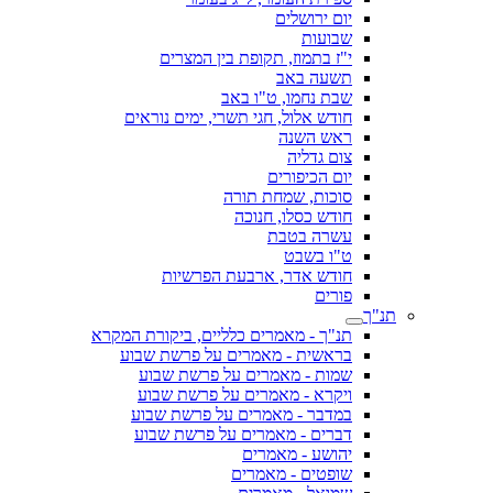
יום ירושלים
שבועות
י"ז בתמוז, תקופת בין המצרים
תשעה באב
שבת נחמו, ט"ו באב
חודש אלול, חגי תשרי, ימים נוראים
ראש השנה
צום גדליה
יום הכיפורים
סוכות, שמחת תורה
חודש כסלו, חנוכה
עשרה בטבת
ט"ו בשבט
חודש אדר, ארבעת הפרשיות
פורים
תנ"ך
תנ"ך - מאמרים כלליים, ביקורת המקרא
בראשית - מאמרים על פרשת שבוע
שמות - מאמרים על פרשת שבוע
ויקרא - מאמרים על פרשת שבוע
במדבר - מאמרים על פרשת שבוע
דברים - מאמרים על פרשת שבוע
יהושע - מאמרים
שופטים - מאמרים