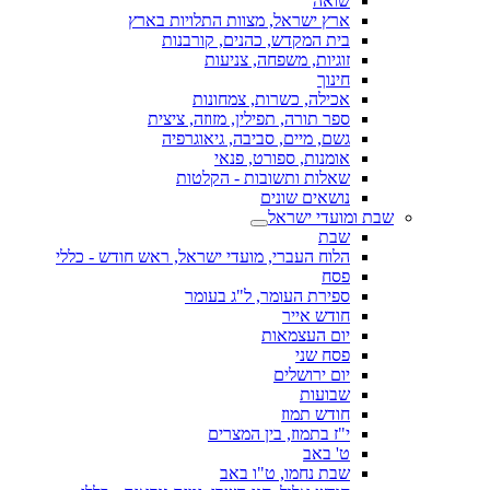
שואה
ארץ ישראל, מצוות התלויות בארץ
בית המקדש, כהנים, קורבנות
זוגיות, משפחה, צניעות
חינוך
אכילה, כשרות, צמחונות
ספר תורה, תפילין, מזוזה, ציצית
גשם, מיים, סביבה, גיאוגרפיה
אומנות, ספורט, פנאי
שאלות ותשובות - הקלטות
נושאים שונים
שבת ומועדי ישראל
שבת
הלוח העברי, מועדי ישראל, ראש חודש - כללי
פסח
ספירת העומר, ל"ג בעומר
חודש אייר
יום העצמאות
פסח שני
יום ירושלים
שבועות
חודש תמוז
י"ז בתמוז, בין המצרים
ט' באב
שבת נחמו, ט"ו באב