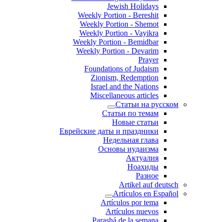
Jewish Holidays
Weekly Portion - Bereshit
Weekly Portion - Shemot
Weekly Portion - Vayikra
Weekly Portion - Bemidbar
Weekly Portion - Devarim
Prayer
Foundations of Judaism
Zionism, Redemption
Israel and the Nations
Miscellaneous articles
Статьи на русском
Статьи по темам
Новые статьи
Еврейские даты и праздники
Недельная глава
Основы иудаизма
Актуалия
Ноахиды
Разное
Artikel auf deutsch
Artículos en Español
Artículos por tema
Artículos nuevos
Parashá de la semana