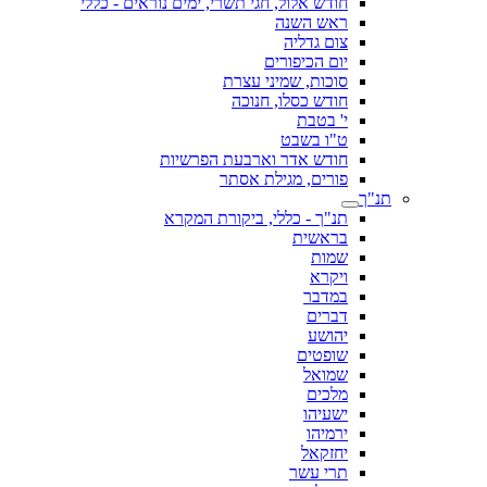
חודש אלול, חגי תשרי, ימים נוראים - כללי
ראש השנה
צום גדליה
יום הכיפורים
סוכות, שמיני עצרת
חודש כסלו, חנוכה
י' בטבת
ט"ו בשבט
חודש אדר וארבעת הפרשיות
פורים, מגילת אסתר
תנ"ך
תנ"ך - כללי, ביקורת המקרא
בראשית
שמות
ויקרא
במדבר
דברים
יהושע
שופטים
שמואל
מלכים
ישעיהו
ירמיהו
יחזקאל
תרי עשר