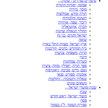
שיעורים נפרדים - שונות
אמונה, יסודות התורה
מוסר, מידות
תורה ומדע, אבולוציה
תשובה והלכותיה
דיבור, שפה, אותיות
חברה, אקטואליה
תהליך הגאולה וציונות
ישראל והגוים, בני נח
שואה
ארץ ישראל, מצוות התל' בארץ
בית המקדש, כהנים, קורבנות
זוגיות, משפחה, צניעות
חינוך
כשרות, צמחונות
ספר תורה, תפילין, מזוזה, ציצית
גשם, מיים, סביבה, גיאוגרפיה
אומנות, ספורט, פנאי
שאלות ותשובות - הקלטות
נושאים שונים
שבת ומועדי ישראל
שבת
מועדי ישראל, ראש חודש
פסח
ספירת העומר, ל"ג בעומר