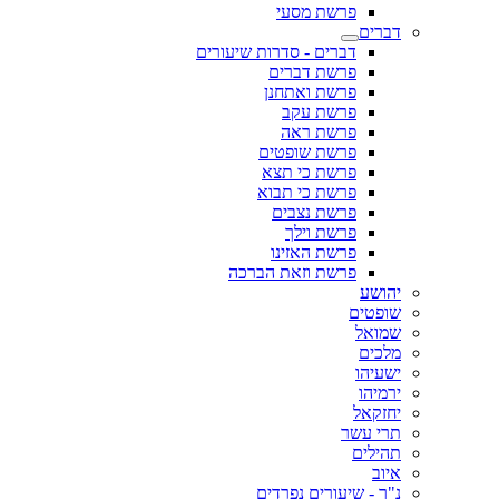
פרשת מסעי
דברים
דברים - סדרות שיעורים
פרשת דברים
פרשת ואתחנן
פרשת עקב
פרשת ראה
פרשת שופטים
פרשת כי תצא
פרשת כי תבוא
פרשת נצבים
פרשת וילך
פרשת האזינו
פרשת וזאת הברכה
יהושע
שופטים
שמואל
מלכים
ישעיהו
ירמיהו
יחזקאל
תרי עשר
תהילים
איוב
נ"ך - שיעורים נפרדים