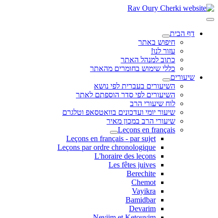
דף הבית
חיפוש באתר
עזור לנו!
כתוב למנהל האתר
כללי שימוש בחומרים מהאתר
שיעורים
השיעורים בעברית לפי נושא
השיעורים לפי סדר הוספתם לאתר
לוח שיעורי הרב
שיעור יומי ועדכונים בוואטסאפ וטלגרם
שיעורי הרב במכון מאיר
Leçons en français
Leçons en français - par sujet
Leçons par ordre chronologique
L'horaire des leçons
Les fêtes juives
Berechite
Chemot
Vayikra
Bamidbar
Devarim
Neviim et Ketouvim