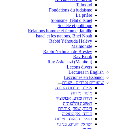
Talmoud
Fondations du judaisme
La prière
Sionisme, l'état d'Israël
Société et politique
Relations homme et femme, famille
Israel et les nations, Bnei Noah
Rabbi Yéhouda Halévy
Maimonide
Rabbi Na'hman de Breslev
Rav Kook
(Rav Askenazi (Manitou
Leçons divers
Lectures in English
Lecciones en Español
שיעורים נפרדים - שונות
אמונה, יסודות התורה
מוסר, מידות
תורה ומדע, אבולוציה
תשובה והלכותיה
דיבור, שפה, אותיות
חברה, אקטואליה
תהליך הגאולה וציונות
ישראל והגוים, בני נח