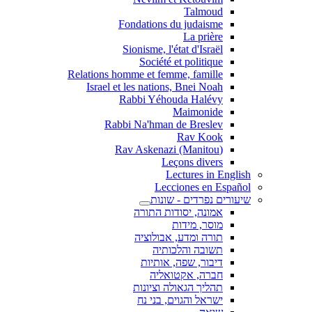
Talmoud
Fondations du judaisme
La prière
Sionisme, l'état d'Israël
Société et politique
Relations homme et femme, famille
Israel et les nations, Bnei Noah
Rabbi Yéhouda Halévy
Maimonide
Rabbi Na'hman de Breslev
Rav Kook
(Rav Askenazi (Manitou
Leçons divers
Lectures in English
Lecciones en Español
שיעורים נפרדים - שונות
אמונה, יסודות התורה
מוסר, מידות
תורה ומדע, אבולוציה
תשובה והלכותיה
דיבור, שפה, אותיות
חברה, אקטואליה
תהליך הגאולה וציונות
ישראל והגוים, בני נח