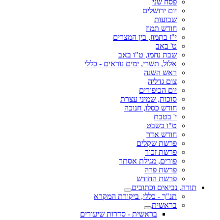
פסח שני
יום ירושלים
שבועות
חודש תמוז
י"ז בתמוז, בין המצרים
ט' באב
שבת נחמו, ט"ו באב
אלול, תשרי, ימים נוראים - כללי
ראש השנה
צום גדליה
יום הכיפורים
סוכות, שמיני עצרת
חודש כסלו, חנוכה
י' בטבת
ט"ו בשבט
חודש אדר
פרשת שקלים
פרשת זכור
פורים, מגילת אסתר
פרשת פרה
פרשת החודש
תורה, נביאים וכתובים
תנ"ך - כללי, ביקורת המקרא
בראשית
בראשית - סדרות שיעורים