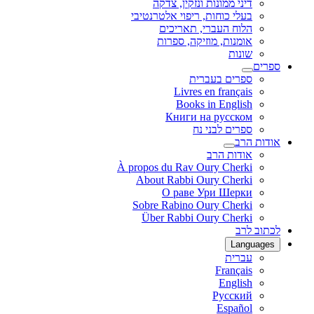
דיני ממונות ונזקין, צדקה
בעלי כוחות, ריפוי אלטרנטיבי
הלוח העברי, תאריכים
אומנות, מוזיקה, ספרות
שונות
ספרים
ספרים בעברית
Livres en français
Books in English
Книги на русском
ספרים לבני נח
אודות הרב
אודות הרב
À propos du Rav Oury Cherki
About Rabbi Oury Cherki
О раве Ури Шерки
Sobre Rabino Oury Cherki
Über Rabbi Oury Cherki
לכתוב לרב
Languages
עברית
Français
English
Русский
Español