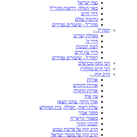
נצח ישראל
באר הגולה, דרשות מהר"ל
דרך חיים
נתיבות עולם
מהר"ל - שיעורים נפרדים
רמח"ל
מסילת ישרים
דרך ה'
דעת תבונות
דרך עץ חיים
רמח"ל - שיעורים נפרדים
רבי נחמן מברסלב
רבי חיים מוולוז'ין
הרב קוק
אורות
אורות הקודש
אורות התורה
עין איה
אדר היקר, עקבי הצאן
עולת ראיה, תפילה, בית המקדש
מוסר אביך
מאמרי הראי"ה
לנבוכי הדור
הרב קוק על פרשת שבוע
הרב קוק על מועדי ישראל