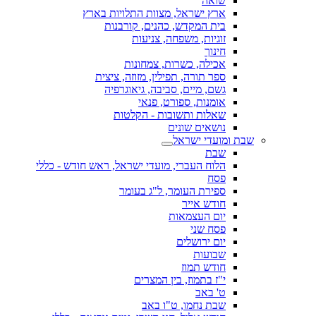
שואה
ארץ ישראל, מצוות התלויות בארץ
בית המקדש, כהנים, קורבנות
זוגיות, משפחה, צניעות
חינוך
אכילה, כשרות, צמחונות
ספר תורה, תפילין, מזוזה, ציצית
גשם, מיים, סביבה, גיאוגרפיה
אומנות, ספורט, פנאי
שאלות ותשובות - הקלטות
נושאים שונים
שבת ומועדי ישראל
שבת
הלוח העברי, מועדי ישראל, ראש חודש - כללי
פסח
ספירת העומר, ל"ג בעומר
חודש אייר
יום העצמאות
פסח שני
יום ירושלים
שבועות
חודש תמוז
י"ז בתמוז, בין המצרים
ט' באב
שבת נחמו, ט"ו באב