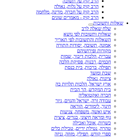
הרב קוק על תשובה
הרב קוק על גלות, גאולה
הרב קוק על חברה, מדינה, מלחמה
הרב קוק - מאמרים שונים
שאלות ותשובות
שלח שאלה לרב
שאלות ותשובות לפי נושא
השאלות והתשובות לפי תאריך
אמונה, תשובה, יסודות התורה
מקורות ופירושיהם
עברית, הלכות דיבור, שמות
חכמים, רבנות, פסיקת הלכה
תפילה, ברכות, בית כנסת
שבת ומועד
ציונות, גאולה
ארץ ישראל, הלכות תלויות בה
בית המקדש, הר הבית
חברה ואקטואליה
עבודה זרה, ישראל והגוים, גיור
חינוך, לימודים, הוראה
איש ואשה, משפחה, צניעות
גוף ומראה חיצוני, בגדים, ציצית
כשרות, אוכל ואכילה
טהרה, נטילת ידיים, טבילת כלים
ספרי קודש, תפילין, מזוזה, גניזה