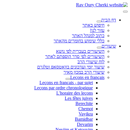
דף הבית
חיפוש באתר
עזור לנו!
כתוב למנהל האתר
כללי שימוש בחומרים מהאתר
שיעורים
השיעורים בעברית לפי נושא
השיעורים לפי סדר הוספתם לאתר
לוח שיעורי הרב
שיעור יומי ועדכונים בוואטסאפ וטלגרם
שיעורי הרב במכון מאיר
Leçons en français
Leçons en français - par sujet
Leçons par ordre chronologique
L'horaire des leçons
Les fêtes juives
Berechite
Chemot
Vayikra
Bamidbar
Devarim
Neviim et Ketouvim