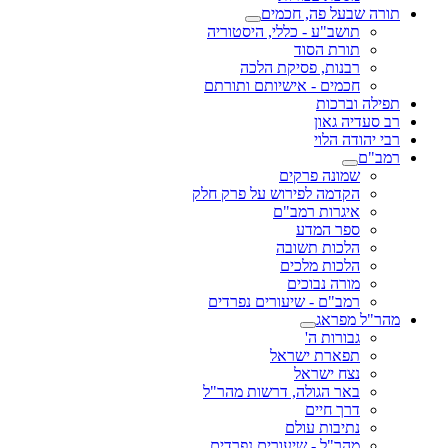
תורה שבעל פה, חכמים
תושב"ע - כללי, היסטוריה
תורת הסוד
רבנות, פסיקת הלכה
חכמים - אישיותם ותורתם
תפילה וברכות
רב סעדיה גאון
רבי יהודה הלוי
רמב"ם
שמונה פרקים
הקדמה לפירוש על פרק חלק
איגרות רמב"ם
ספר המדע
הלכות תשובה
הלכות מלכים
מורה נבוכים
רמב"ם - שיעורים נפרדים
מהר"ל מפראג
גבורות ה'
תפארת ישראל
נצח ישראל
באר הגולה, דרשות מהר"ל
דרך חיים
נתיבות עולם
מהר"ל - שיעורים נפרדים