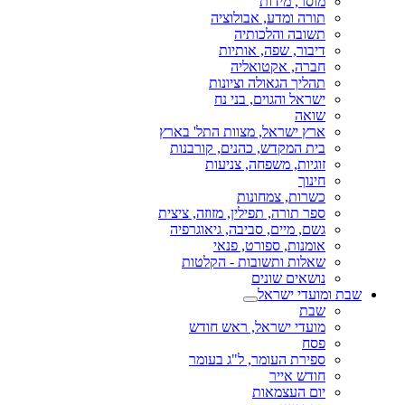
מוסר, מידות
תורה ומדע, אבולוציה
תשובה והלכותיה
דיבור, שפה, אותיות
חברה, אקטואליה
תהליך הגאולה וציונות
ישראל והגוים, בני נח
שואה
ארץ ישראל, מצוות התל' בארץ
בית המקדש, כהנים, קורבנות
זוגיות, משפחה, צניעות
חינוך
כשרות, צמחונות
ספר תורה, תפילין, מזוזה, ציצית
גשם, מיים, סביבה, גיאוגרפיה
אומנות, ספורט, פנאי
שאלות ותשובות - הקלטות
נושאים שונים
שבת ומועדי ישראל
שבת
מועדי ישראל, ראש חודש
פסח
ספירת העומר, ל"ג בעומר
חודש אייר
יום העצמאות