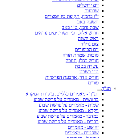
יום ירושלים
שבועות
י"ז בתמוז, תקופת בין המצרים
תשעה באב
שבת נחמו, ט"ו באב
חודש אלול, חגי תשרי, ימים נוראים
ראש השנה
צום גדליה
יום הכיפורים
סוכות, שמחת תורה
חודש כסלו, חנוכה
עשרה בטבת
ט"ו בשבט
חודש אדר, ארבעת הפרשיות
פורים
תנ"ך
תנ"ך - מאמרים כלליים, ביקורת המקרא
בראשית - מאמרים על פרשת שבוע
שמות - מאמרים על פרשת שבוע
ויקרא - מאמרים על פרשת שבוע
במדבר - מאמרים על פרשת שבוע
דברים - מאמרים על פרשת שבוע
יהושע - מאמרים
שופטים - מאמרים