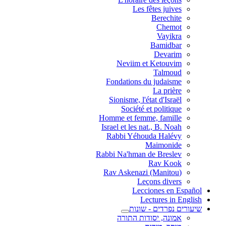
Les fêtes juives
Berechite
Chemot
Vayikra
Bamidbar
Devarim
Neviim et Ketouvim
Talmoud
Fondations du judaisme
La prière
Sionisme, l'état d'Israël
Société et politique
Homme et femme, famille
Israel et les nat., B. Noah
Rabbi Yéhouda Halévy
Maimonide
Rabbi Na'hman de Breslev
Rav Kook
(Rav Askenazi (Manitou
Leçons divers
Lecciones en Español
Lectures in English
שיעורים נפרדים - שונות
אמונה, יסודות התורה