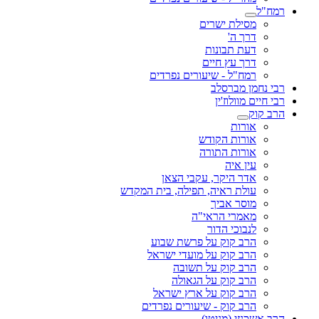
רמח"ל
מסילת ישרים
דרך ה'
דעת תבונות
דרך עץ חיים
רמח"ל - שיעורים נפרדים
רבי נחמן מברסלב
רבי חיים מוולוז'ין
הרב קוק
אורות
אורות הקודש
אורות התורה
עין איה
אדר היקר, עקבי הצאן
עולת ראיה, תפילה, בית המקדש
מוסר אביך
מאמרי הראי"ה
לנבוכי הדור
הרב קוק על פרשת שבוע
הרב קוק על מועדי ישראל
הרב קוק על תשובה
הרב קוק על הגאולה
הרב קוק על ארץ ישראל
הרב קוק - שיעורים נפרדים
הרב אשכנזי (מניטו)