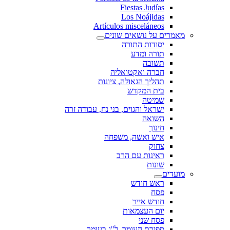
Fiestas Judías
Los Noájidas
Artículos misceláneos
מאמרים על נושאים שונים
יסודות התורה
תורה ומדע
תשובה
חברה ואקטואליה
תהליך הגאולה, ציונות
בית המקדש
שמיטה
ישראל והגוים, בני נח, עבודה זרה
השואה
חינוך
איש ואשה, משפחה
צחוק
ראינות עם הרב
שונות
מועדים
ראש חודש
פסח
חודש אייר
יום העצמאות
פסח שני
ספירת העומר, ל"ג בעומר