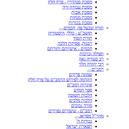
מסכת סנהדרין - פרק חלק
מסכת עבודה זרה
מסכת אבות
מסכת מנחות
מסכת בכורות
תורה שבעל פה, חכמים
תושב"ע - כללי, היסטוריה
תורת הסוד
רבנות, פסיקת הלכה
חכמים - אישיותם ותורתם
תפילה וברכות
רב סעדיה גאון
רבי יהודה הלוי
רמב"ם
שמונה פרקים
הקדמה לפירוש הרמב"ם על פרק חלק
איגרות רמב"ם
ספר המדע
הלכות תשובה
הלכות מלכים
מורה נבוכים
רמב"ם - שיעורים נפרדים
מהר"ל מפראג
גבורות ה'
תפארת ישראל