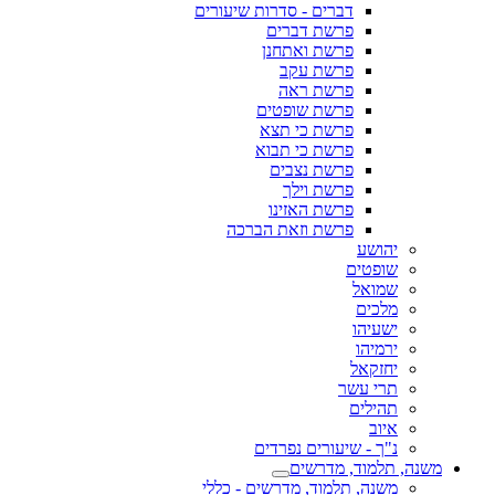
דברים - סדרות שיעורים
פרשת דברים
פרשת ואתחנן
פרשת עקב
פרשת ראה
פרשת שופטים
פרשת כי תצא
פרשת כי תבוא
פרשת נצבים
פרשת וילך
פרשת האזינו
פרשת וזאת הברכה
יהושע
שופטים
שמואל
מלכים
ישעיהו
ירמיהו
יחזקאל
תרי עשר
תהילים
איוב
נ"ך - שיעורים נפרדים
משנה, תלמוד, מדרשים
משנה, תלמוד, מדרשים - כללי