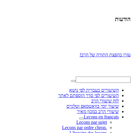
הודעות
עזרו בהפצת התורה של הרב!
השיעורים בעברית לפי נושא
השיעורים לפי סדר הוספתם לאתר
לוח שיעורי הרב
שיעור יומי בוואטסאפ וטלגרם
שיעורי הרב במכון מאיר
Leçons en français
Leçons par sujet
.Leçons par ordre chron
L'horaire des leçons