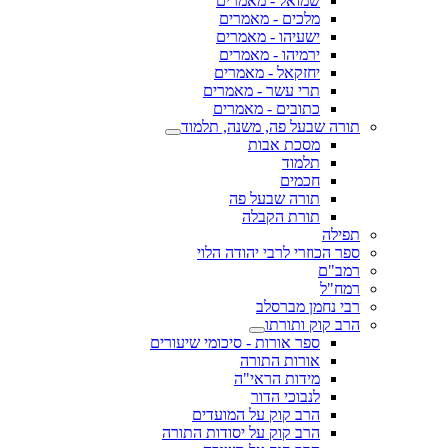
שמואל - מאמרים
מלכים - מאמרים
ישעיהו - מאמרים
ירמיהו - מאמרים
יחזקאל - מאמרים
תרי עשר - מאמרים
כתובים - מאמרים
תורה שבעל פה, משנה, תלמוד
מסכת אבות
תלמוד
חכמים
תורה שבעל פה
תורת הקבלה
תפילה
ספר הכוזרי לרבי יהודה הלוי
רמב"ם
רמח"ל
רבי נחמן מברסלב
הרב קוק ותורתו
ספר אורות - סיכומי שיעורים
אורות התורה
מידות הראי"ה
לנבוכי הדור
הרב קוק על המועדים
הרב קוק על יסודות התורה