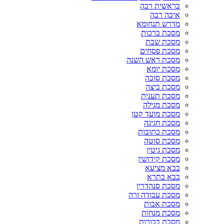
בראשית רבה
איכה רבה
מדרש תנחומא
מסכת ברכות
מסכת שבת
מסכת פסחים
מסכת ראש השנה
מסכת יומא
מסכת סוכה
מסכת ביצה
מסכת תענית
מסכת מגילה
מסכת מועד קטן
מסכת חגיגה
מסכת כתובות
מסכת סוטה
מסכת גיטין
מסכת קידושין
בבא מציעא
בבא בתרא
מסכת סנהדרין
מסכת עבודה זרה
מסכת אבות
מסכת מנחות
מסכת בכורות