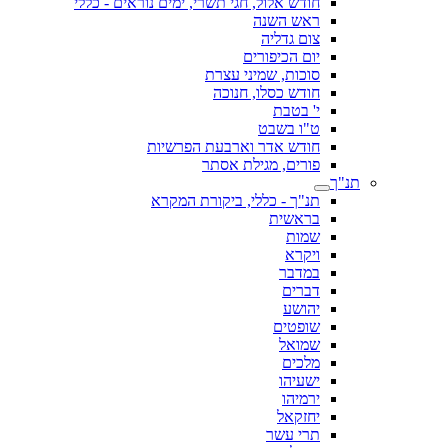
חודש אלול, חגי תשרי, ימים נוראים - כללי
ראש השנה
צום גדליה
יום הכיפורים
סוכות, שמיני עצרת
חודש כסלו, חנוכה
י' בטבת
ט"ו בשבט
חודש אדר וארבעת הפרשיות
פורים, מגילת אסתר
תנ"ך
תנ"ך - כללי, ביקורת המקרא
בראשית
שמות
ויקרא
במדבר
דברים
יהושע
שופטים
שמואל
מלכים
ישעיהו
ירמיהו
יחזקאל
תרי עשר