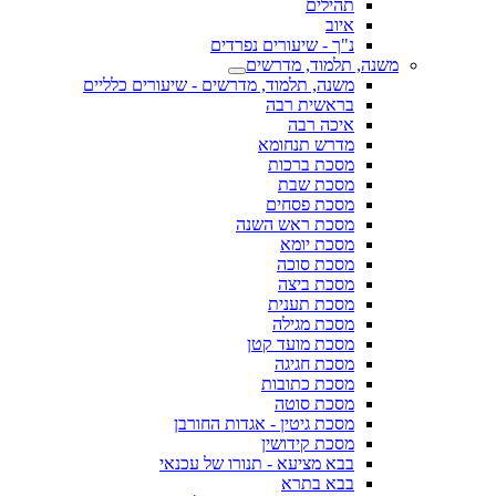
תהילים
איוב
נ"ך - שיעורים נפרדים
משנה, תלמוד, מדרשים
משנה, תלמוד, מדרשים - שיעורים כלליים
בראשית רבה
איכה רבה
מדרש תנחומא
מסכת ברכות
מסכת שבת
מסכת פסחים
מסכת ראש השנה
מסכת יומא
מסכת סוכה
מסכת ביצה
מסכת תענית
מסכת מגילה
מסכת מועד קטן
מסכת חגיגה
מסכת כתובות
מסכת סוטה
מסכת גיטין - אגדות החורבן
מסכת קידושין
בבא מציעא - תנורו של עכנאי
בבא בתרא