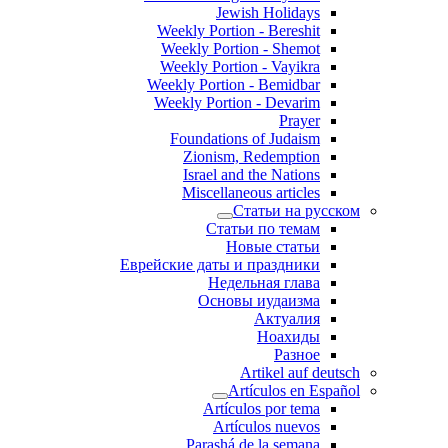
Jewish Holidays
Weekly Portion - Bereshit
Weekly Portion - Shemot
Weekly Portion - Vayikra
Weekly Portion - Bemidbar
Weekly Portion - Devarim
Prayer
Foundations of Judaism
Zionism, Redemption
Israel and the Nations
Miscellaneous articles
Статьи на русском
Статьи по темам
Новые статьи
Еврейские даты и праздники
Недельная глава
Основы иудаизма
Актуалия
Ноахиды
Разное
Artikel auf deutsch
Artículos en Español
Artículos por tema
Artículos nuevos
Parashá de la semana