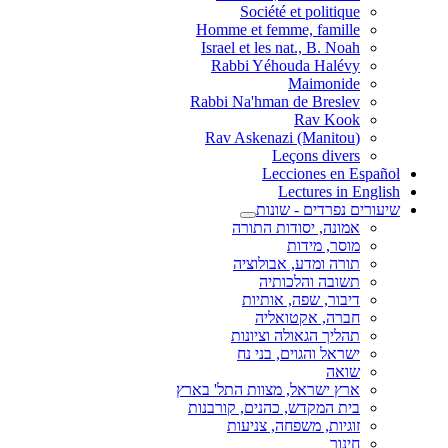
Société et pol
Homme et femme, fa
Israel et les nat., B
Rabbi Yéhouda H
Maimo
Rabbi Na'hman de Br
Rav 
Leçons d
Lecciones
Lecture
דים - שונות
, יסודות התורה
 מידות
ומדע, אבולוציה
 והלכותיה
, שפה, אותיות
 אקטואליה
 הגאולה וציונות
והגוים, בני נח
שראל, מצוות התל' בארץ
מקדש, כהנים, קורבנות
, משפחה, צניעות