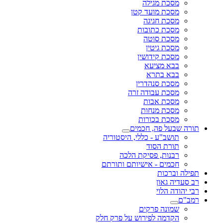
מגילה
מועד קטן
חגיגה
כתובות
 סוטה
גיטין
קידושין
ציעא
בתרא
סנהדרין
עבודה זרה
 אבות
מנחות
בכורות
פה, חכמים
ע - כללי, היסטוריה
הסוד
, פסיקת הלכה
 - אישיותם ותורתם
ת
ון
וי
 פרקים
 לפירוש על פרק חלק