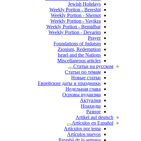
Jewish Holidays
Weekly Portion - Bereshit
Weekly Portion - Shemot
Weekly Portion - Vayikra
Weekly Portion - Bemidbar
Weekly Portion - Devarim
Prayer
Foundations of Judaism
Zionism, Redemption
Israel and the Nations
Miscellaneous articles
Статьи на ру
Статьи по темам
Новые статьи
Еврейские даты и праздники
Недельная глава
Основы иудаизма
Актуалия
Ноахиды
Разное
Artikel auf d
Artículos en Es
Artículos por tema
Artículos nuevos
Parashá de la semana