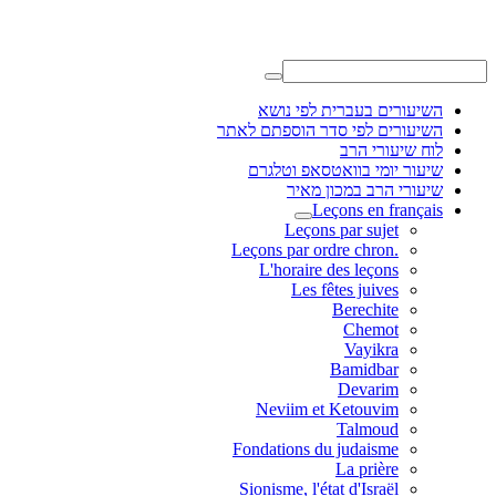
ברית לפי נושא
פי סדר הוספתם לאתר
הרב
בוואטסאפ וטלגרם
במכון מאיר
Leçons 
Leçons par 
L'horaire des 
Les fêtes 
Bere
Ch
Va
Bam
De
Neviim et Ket
Tal
Fondations du jud
La 
Sionisme, l'état d'