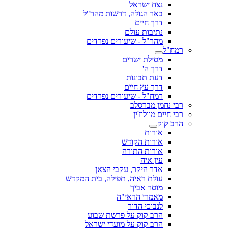
נצח ישראל
באר הגולה, דרשות מהר"ל
דרך חיים
נתיבות עולם
מהר"ל - שיעורים נפרדים
ל
מסילת ישרים
דרך ה'
דעת תבונות
דרך עץ חיים
רמח"ל - שיעורים נפרדים
חמן מברסלב
ים מוולוז'ין
וק
אורות
אורות הקודש
אורות התורה
עין איה
אדר היקר, עקבי הצאן
עולת ראיה, תפילה, בית המקדש
מוסר אביך
מאמרי הראי"ה
לנבוכי הדור
הרב קוק על פרשת שבוע
הרב קוק על מועדי ישראל