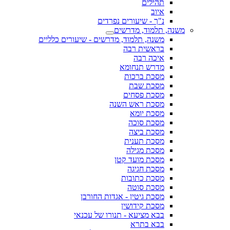
תהילים
איוב
נ"ך - שיעורים נפרדים
 תלמוד, מדרשים
משנה, תלמוד, מדרשים - שיעורים כלליים
בראשית רבה
איכה רבה
מדרש תנחומא
מסכת ברכות
מסכת שבת
מסכת פסחים
מסכת ראש השנה
מסכת יומא
מסכת סוכה
מסכת ביצה
מסכת תענית
מסכת מגילה
מסכת מועד קטן
מסכת חגיגה
מסכת כתובות
מסכת סוטה
מסכת גיטין - אגדות החורבן
מסכת קידושין
בבא מציעא - תנורו של עכנאי
בבא בתרא