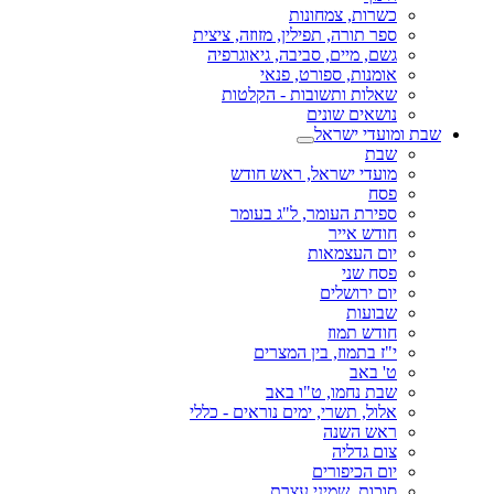
, צמחונות
רה, תפילין, מזוזה, ציצית
יים, סביבה, גיאוגרפיה
ת, ספורט, פנאי
 ותשובות - הקלטות
ם שונים
ישראל
 ישראל, ראש חודש
 העומר, ל"ג בעומר
אייר
עצמאות
ני
ושלים
ת
תמוז
מוז, בין המצרים
ב
חמו, ט"ו באב
תשרי, ימים נוראים - כללי
השנה
דליה
כיפורים
, שמיני עצרת