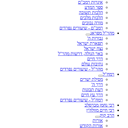
ת רמב"ם
המדע
 תשובה
 מלכים
נבוכים
 - שיעורים נפרדים
ג
 ה'
ת ישראל
שראל
גולה, דרשות מהר"ל
יים
ת עולם
 - שיעורים נפרדים
 ישרים
'
בונות
ץ חיים
 - שיעורים נפרדים
רסלב
ז'ין
 הקודש