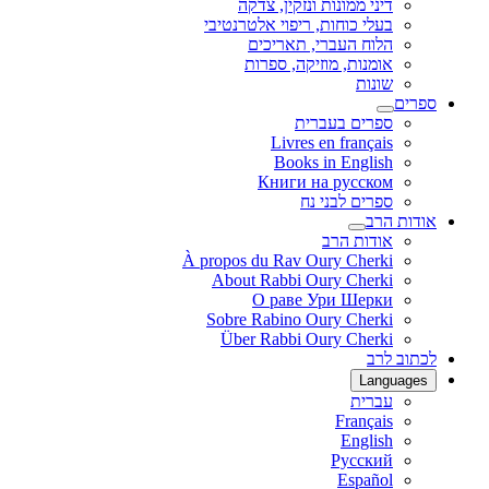
מונות ונזקין, צדקה
כוחות, ריפוי אלטרנטיבי
העברי, תאריכים
ת, מוזיקה, ספרות
 בעברית
Livres en fr
Books in En
Книги на ру
 לבני נח
 הרב
À propos du Rav Oury C
About Rabbi Oury C
О раве Ури Ш
Sobre Rabino Oury C
Über Rabbi Oury C
Fra
En
Рус
Es