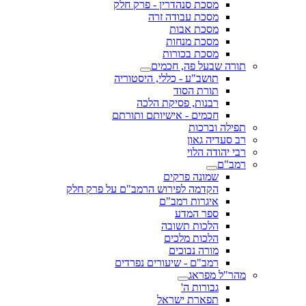
מסכת סנהדרין - פרק חלק
מסכת עבודה זרה
מסכת אבות
מסכת מנחות
מסכת בכורות
שבעל פה, חכמים
תושב"ע - כללי, היסטוריה
תורת הסוד
רבנות, פסיקת הלכה
חכמים - אישיותם ותורתם
 וברכות
דיה גאון
ודה הלוי
ם
שמונה פרקים
הקדמה לפירוש הרמב"ם על פרק חלק
איגרות רמב"ם
ספר המדע
הלכות תשובה
הלכות מלכים
מורה נבוכים
רמב"ם - שיעורים נפרדים
 מפראג
גבורות ה'
תפארת ישראל