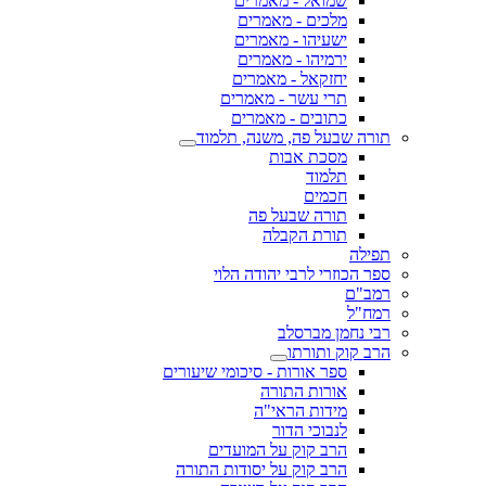
שמואל - מאמרים
מלכים - מאמרים
ישעיהו - מאמרים
ירמיהו - מאמרים
יחזקאל - מאמרים
תרי עשר - מאמרים
כתובים - מאמרים
שבעל פה, משנה, תלמוד
מסכת אבות
תלמוד
חכמים
תורה שבעל פה
תורת הקבלה
וזרי לרבי יהודה הלוי
ם
ל
חמן מברסלב
וק ותורתו
ספר אורות - סיכומי שיעורים
אורות התורה
מידות הראי"ה
לנבוכי הדור
הרב קוק על המועדים
הרב קוק על יסודות התורה