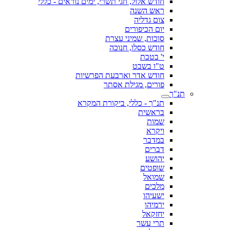
חודש אלול, חגי תשרי, ימים נוראים - כללי
ראש השנה
צום גדליה
יום הכיפורים
סוכות, שמיני עצרת
חודש כסלו, חנוכה
י' בטבת
ט"ו בשבט
חודש אדר וארבעת הפרשיות
פורים, מגילת אסתר
תנ"ך - כללי, ביקורת המקרא
בראשית
שמות
ויקרא
במדבר
דברים
יהושע
שופטים
שמואל
מלכים
ישעיהו
ירמיהו
יחזקאל
תרי עשר