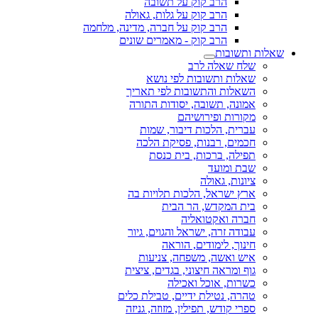
הרב קוק על תשובה
הרב קוק על גלות, גאולה
הרב קוק על חברה, מדינה, מלחמה
הרב קוק - מאמרים שונים
שאלות ותשובות
שלח שאלה לרב
שאלות ותשובות לפי נושא
השאלות והתשובות לפי תאריך
אמונה, תשובה, יסודות התורה
מקורות ופירושיהם
עברית, הלכות דיבור, שמות
חכמים, רבנות, פסיקת הלכה
תפילה, ברכות, בית כנסת
שבת ומועד
ציונות, גאולה
ארץ ישראל, הלכות תלויות בה
בית המקדש, הר הבית
חברה ואקטואליה
עבודה זרה, ישראל והגוים, גיור
חינוך, לימודים, הוראה
איש ואשה, משפחה, צניעות
גוף ומראה חיצוני, בגדים, ציצית
כשרות, אוכל ואכילה
טהרה, נטילת ידיים, טבילת כלים
ספרי קודש, תפילין, מזוזה, גניזה