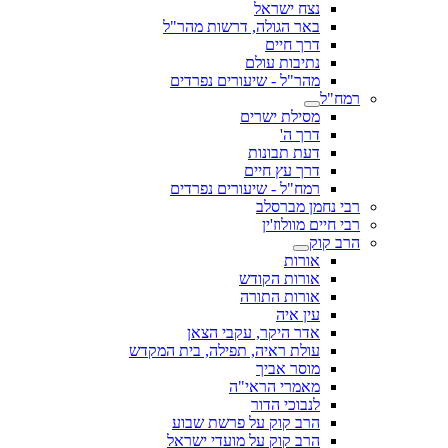
נצח ישראל
באר הגולה, דרשות מהר"ל
דרך חיים
נתיבות עולם
מהר"ל - שיעורים נפרדים
רמח"ל
מסילת ישרים
דרך ה'
דעת תבונות
דרך עץ חיים
רמח"ל - שיעורים נפרדים
רבי נחמן מברסלב
רבי חיים מוולוז'ין
הרב קוק
אורות
אורות הקודש
אורות התורה
עין איה
אדר היקר, עקבי הצאן
עולת ראיה, תפילה, בית המקדש
מוסר אביך
מאמרי הראי"ה
לנבוכי הדור
הרב קוק על פרשת שבוע
הרב קוק על מועדי ישראל