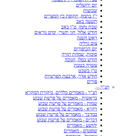
יום ירושלים
שבועות
י"ז בתמוז, תקופת בין המצרים
תשעה באב
שבת נחמו, ט"ו באב
חודש אלול, חגי תשרי, ימים נוראים
ראש השנה
צום גדליה
יום הכיפורים
סוכות, שמחת תורה
חודש כסלו, חנוכה
עשרה בטבת
ט"ו בשבט
חודש אדר, ארבעת הפרשיות
פורים
תנ"ך
תנ"ך - מאמרים כלליים, ביקורת המקרא
בראשית - מאמרים על פרשת שבוע
שמות - מאמרים על פרשת שבוע
ויקרא - מאמרים על פרשת שבוע
במדבר - מאמרים על פרשת שבוע
דברים - מאמרים על פרשת שבוע
יהושע - מאמרים
שופטים - מאמרים