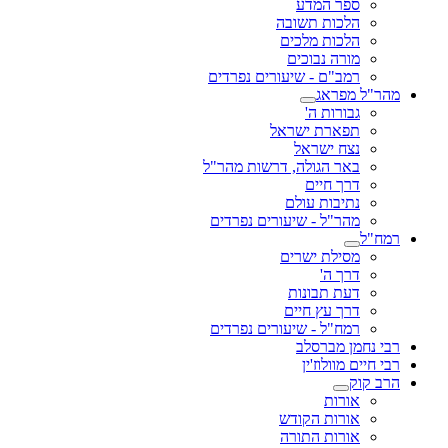
ספר המדע
הלכות תשובה
הלכות מלכים
מורה נבוכים
רמב"ם - שיעורים נפרדים
מהר"ל מפראג
גבורות ה'
תפארת ישראל
נצח ישראל
באר הגולה, דרשות מהר"ל
דרך חיים
נתיבות עולם
מהר"ל - שיעורים נפרדים
רמח"ל
מסילת ישרים
דרך ה'
דעת תבונות
דרך עץ חיים
רמח"ל - שיעורים נפרדים
רבי נחמן מברסלב
רבי חיים מוולוז'ין
הרב קוק
אורות
אורות הקודש
אורות התורה