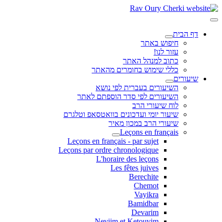
דף הבית
חיפוש באתר
עזור לנו!
כתוב למנהל האתר
כללי שימוש בחומרים מהאתר
שיעורים
השיעורים בעברית לפי נושא
השיעורים לפי סדר הוספתם לאתר
לוח שיעורי הרב
שיעור יומי ועדכונים בוואטסאפ וטלגרם
שיעורי הרב במכון מאיר
Leçons en français
Leçons en français - par sujet
Leçons par ordre chronologique
L'horaire des leçons
Les fêtes juives
Berechite
Chemot
Vayikra
Bamidbar
Devarim
Neviim et Ketouvim