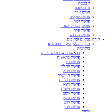
י' בטבת
ט"ו בשבט
חודש אדר
פרשת שקלים
פרשת זכור
פורים, מגילת אסתר
פרשת פרה
פרשת החודש
תורה, נביאים וכתובים
תנ"ך - כללי, ביקורת המקרא
בראשית
בראשית - סדרות שיעורים
פרשת בראשית
פרשת נח
פרשת לך לך
פרשת וירא
פרשת חיי שרה
פרשת תולדות
פרשת ויצא
פרשת וישלח
פרשת וישב
פרשת מקץ
פרשת ויגש
פרשת ויחי
שמות