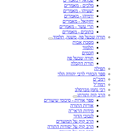
שמואל - מאמרים
מלכים - מאמרים
ישעיהו - מאמרים
ירמיהו - מאמרים
יחזקאל - מאמרים
תרי עשר - מאמרים
כתובים - מאמרים
תורה שבעל פה, משנה, תלמוד
מסכת אבות
תלמוד
חכמים
תורה שבעל פה
תורת הקבלה
תפילה
ספר הכוזרי לרבי יהודה הלוי
רמב"ם
רמח"ל
רבי נחמן מברסלב
הרב קוק ותורתו
ספר אורות - סיכומי שיעורים
אורות התורה
מידות הראי"ה
לנבוכי הדור
הרב קוק על המועדים
הרב קוק על יסודות התורה