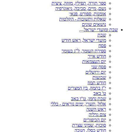
ספר תורה, תפילין, מזוזה, ציצית
גשם, מיים, סביבה, גיאוגרפיה
אומנות, ספורט, פנאי
שאלות ותשובות - הקלטות
נושאים שונים
שבת ומועדי ישראל
שבת
מועדי ישראל, ראש חודש
פסח
ספירת העומר, ל"ג בעומר
חודש אייר
יום העצמאות
פסח שני
יום ירושלים
שבועות
חודש תמוז
י"ז בתמוז, בין המצרים
ט' באב
שבת נחמו, ט"ו באב
אלול, תשרי, ימים נוראים - כללי
ראש השנה
צום גדליה
יום הכיפורים
סוכות, שמיני עצרת
חודש כסלו, חנוכה