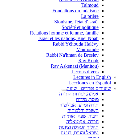
Talmoud
Fondations du judaisme
La prière
Sionisme, l'état d'Israël
Société et politique
Relations homme et femme, famille
Israel et les nations, Bnei Noah
Rabbi Yéhouda Halévy
Maimonide
Rabbi Na'hman de Breslev
Rav Kook
(Rav Askenazi (Manitou
Leçons divers
Lectures in English
Lecciones en Español
שיעורים נפרדים - שונות
אמונה, יסודות התורה
מוסר, מידות
תורה ומדע, אבולוציה
תשובה והלכותיה
דיבור, שפה, אותיות
חברה, אקטואליה
תהליך הגאולה וציונות
ישראל והגוים, בני נח