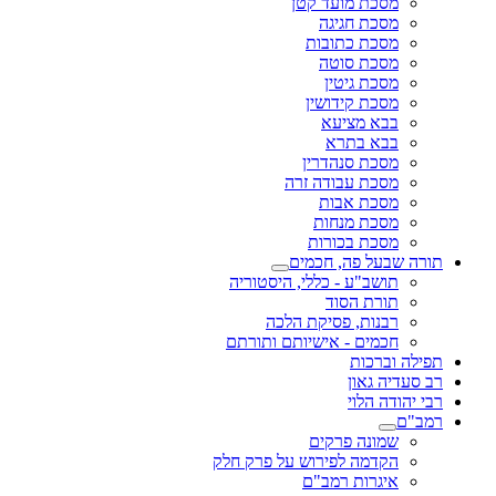
מסכת מועד קטן
מסכת חגיגה
מסכת כתובות
מסכת סוטה
מסכת גיטין
מסכת קידושין
בבא מציעא
בבא בתרא
מסכת סנהדרין
מסכת עבודה זרה
מסכת אבות
מסכת מנחות
מסכת בכורות
תורה שבעל פה, חכמים
תושב"ע - כללי, היסטוריה
תורת הסוד
רבנות, פסיקת הלכה
חכמים - אישיותם ותורתם
תפילה וברכות
רב סעדיה גאון
רבי יהודה הלוי
רמב"ם
שמונה פרקים
הקדמה לפירוש על פרק חלק
איגרות רמב"ם