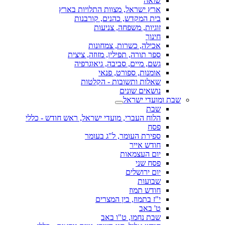
שואה
ארץ ישראל, מצוות התלויות בארץ
בית המקדש, כהנים, קורבנות
זוגיות, משפחה, צניעות
חינוך
אכילה, כשרות, צמחונות
ספר תורה, תפילין, מזוזה, ציצית
גשם, מיים, סביבה, גיאוגרפיה
אומנות, ספורט, פנאי
שאלות ותשובות - הקלטות
נושאים שונים
שבת ומועדי ישראל
שבת
הלוח העברי, מועדי ישראל, ראש חודש - כללי
פסח
ספירת העומר, ל"ג בעומר
חודש אייר
יום העצמאות
פסח שני
יום ירושלים
שבועות
חודש תמוז
י"ז בתמוז, בין המצרים
ט' באב
שבת נחמו, ט"ו באב