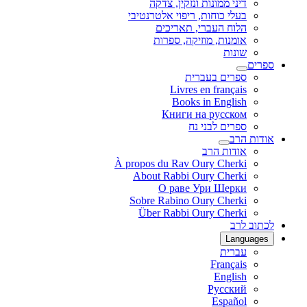
דיני ממונות ונזקין, צדקה
בעלי כוחות, ריפוי אלטרנטיבי
הלוח העברי, תאריכים
אומנות, מוזיקה, ספרות
שונות
ספרים
ספרים בעברית
Livres en français
Books in English
Книги на русском
ספרים לבני נח
אודות הרב
אודות הרב
À propos du Rav Oury Cherki
About Rabbi Oury Cherki
О раве Ури Шерки
Sobre Rabino Oury Cherki
Über Rabbi Oury Cherki
לכתוב לרב
Languages
עברית
Français
English
Русский
Español