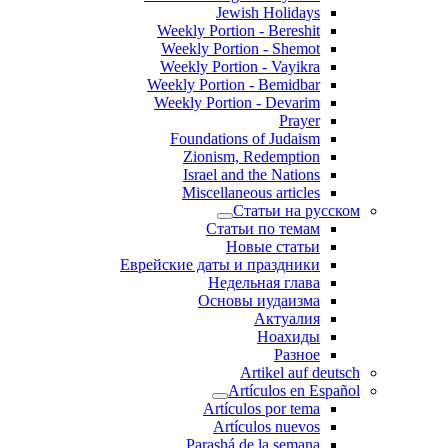
Jewish Holidays
Weekly Portion - Bereshit
Weekly Portion - Shemot
Weekly Portion - Vayikra
Weekly Portion - Bemidbar
Weekly Portion - Devarim
Prayer
Foundations of Judaism
Zionism, Redemption
Israel and the Nations
Miscellaneous articles
Статьи на русском
Статьи по темам
Новые статьи
Еврейские даты и праздники
Недельная глава
Основы иудаизма
Актуалия
Ноахиды
Разное
Artikel auf deutsch
Artículos en Español
Artículos por tema
Artículos nuevos
Parashá de la semana