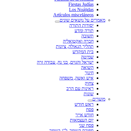
Fiestas Judías
Los Noájidas
Artículos misceláneos
מאמרים על נושאים שונים
יסודות התורה
תורה ומדע
תשובה
חברה ואקטואליה
תהליך הגאולה, ציונות
בית המקדש
שמיטה
ישראל והגוים, בני נח, עבודה זרה
השואה
חינוך
איש ואשה, משפחה
צחוק
ראינות עם הרב
שונות
מועדים
ראש חודש
פסח
חודש אייר
יום העצמאות
פסח שני
ספירת העומר, ל"ג בעומר