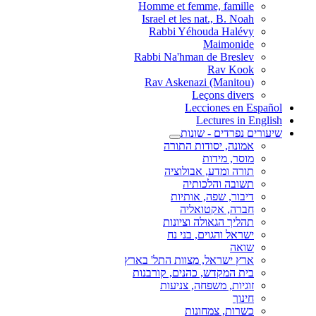
Homme et femme, famille
Israel et les nat., B. Noah
Rabbi Yéhouda Halévy
Maimonide
Rabbi Na'hman de Breslev
Rav Kook
(Rav Askenazi (Manitou
Leçons divers
Lecciones en Español
Lectures in English
שיעורים נפרדים - שונות
אמונה, יסודות התורה
מוסר, מידות
תורה ומדע, אבולוציה
תשובה והלכותיה
דיבור, שפה, אותיות
חברה, אקטואליה
תהליך הגאולה וציונות
ישראל והגוים, בני נח
שואה
ארץ ישראל, מצוות התל' בארץ
בית המקדש, כהנים, קורבנות
זוגיות, משפחה, צניעות
חינוך
כשרות, צמחונות