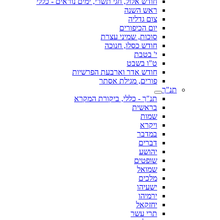
חודש אלול, חגי תשרי, ימים נוראים - כללי
ראש השנה
צום גדליה
יום הכיפורים
סוכות, שמיני עצרת
חודש כסלו, חנוכה
י' בטבת
ט"ו בשבט
חודש אדר וארבעת הפרשיות
פורים, מגילת אסתר
תנ"ך
תנ"ך - כללי, ביקורת המקרא
בראשית
שמות
ויקרא
במדבר
דברים
יהושע
שופטים
שמואל
מלכים
ישעיהו
ירמיהו
יחזקאל
תרי עשר