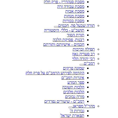
מסכת סנהדרין - פרק חלק
מסכת עבודה זרה
מסכת אבות
מסכת מנחות
מסכת בכורות
תורה שבעל פה, חכמים
תושב"ע - כללי, היסטוריה
תורת הסוד
רבנות, פסיקת הלכה
חכמים - אישיותם ותורתם
תפילה וברכות
רב סעדיה גאון
רבי יהודה הלוי
רמב"ם
שמונה פרקים
הקדמה לפירוש הרמב"ם על פרק חלק
איגרות רמב"ם
ספר המדע
הלכות תשובה
הלכות מלכים
מורה נבוכים
רמב"ם - שיעורים נפרדים
מהר"ל מפראג
גבורות ה'
תפארת ישראל