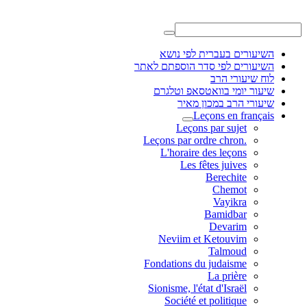
השיעורים בעברית לפי נושא
השיעורים לפי סדר הוספתם לאתר
לוח שיעורי הרב
שיעור יומי בוואטסאפ וטלגרם
שיעורי הרב במכון מאיר
Leçons en français
Leçons par sujet
.Leçons par ordre chron
L'horaire des leçons
Les fêtes juives
Berechite
Chemot
Vayikra
Bamidbar
Devarim
Neviim et Ketouvim
Talmoud
Fondations du judaisme
La prière
Sionisme, l'état d'Israël
Société et politique