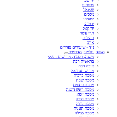
יהושע
שופטים
שמואל
מלכים
ישעיהו
ירמיהו
יחזקאל
תרי עשר
תהילים
איוב
נ"ך - שיעורים נפרדים
משנה, תלמוד, מדרשים
משנה, תלמוד, מדרשים - כללי
בראשית רבה
איכה רבה
מדרש תנחומא
מסכת ברכות
מסכת שבת
מסכת פסחים
מסכת ראש השנה
מסכת יומא
מסכת סוכה
מסכת ביצה
מסכת תענית
מסכת מגילה