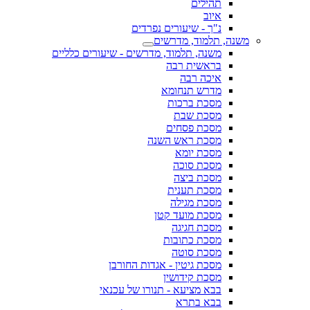
תהילים
איוב
נ"ך - שיעורים נפרדים
משנה, תלמוד, מדרשים
משנה, תלמוד, מדרשים - שיעורים כלליים
בראשית רבה
איכה רבה
מדרש תנחומא
מסכת ברכות
מסכת שבת
מסכת פסחים
מסכת ראש השנה
מסכת יומא
מסכת סוכה
מסכת ביצה
מסכת תענית
מסכת מגילה
מסכת מועד קטן
מסכת חגיגה
מסכת כתובות
מסכת סוטה
מסכת גיטין - אגדות החורבן
מסכת קידושין
בבא מציעא - תנורו של עכנאי
בבא בתרא