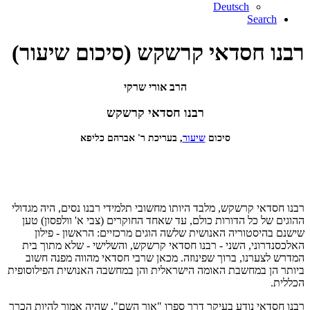
Deutsch
Search
רבנו חסדאי קרשקש (סיכום שיעור)
הרב אורי שרקי
רבנו חסדאי קרשקש
סיכום
שיעור
, בעריכת ר' אברהם כליפא
רבנו חסדאי קרשקש, מלבד היותו מחשובי תלמידי רבנו נסים, היה מגדולי
ההוגים של כל הדורות כולם, עד שאחד החוקרים (צבי א' וולפסון) טען
שישנם בהיסטוריה האנושית שלשה הוגים מרכזיים: הראשון - פילון
האלכסנדרוני, השני - רבנו חסדאי קרשקש, והשלישי - שלא מתוך בית
המדרש לצערנו, ברוך שפינוזה. מכאן שרבי חסדאי מהווה מפנה חשוב
ביותר הן במחשבת האומה הישראלית והן במחשבה האנושית הפילוסופית
הכללית.
רבנו חסדאי נודע בעיקר דרך ספרו "אור השם", שהיה אמור להיות הכרך