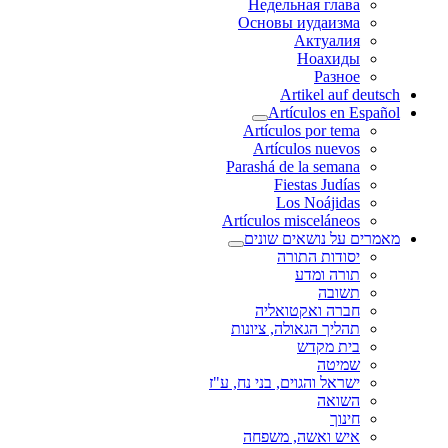
Недельная глава
Основы иудаизма
Актуалия
Ноахиды
Разное
Artikel auf deutsch
Artículos en Español
Artículos por tema
Artículos nuevos
Parashá de la semana
Fiestas Judías
Los Noájidas
Artículos misceláneos
מאמרים על נושאים שונים
יסודות התורה
תורה ומדע
תשובה
חברה ואקטואליה
תהליך הגאולה, ציונות
בית מקדש
שמיטה
ישראל והגוים, בני נח, ע"ז
השואה
חינוך
איש ואשה, משפחה