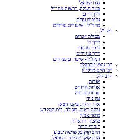
נצח ישראל
באר הגולה, דרשות מהר"ל
דרך חיים
נתיבות עולם
מהר"ל - שיעורים נפרדים
רמח"ל
מסילת ישרים
דרך ה'
דעת תבונות
דרך עץ חיים
רמח"ל - שיעורים נפרדים
רבי נחמן מברסלב
רבי חיים מוולוז'ין
הרב קוק
אורות
אורות הקודש
אורות התורה
עין איה
אדר היקר, עקבי הצאן
עולת ראיה, תפילה, בית המקדש
מוסר אביך
מאמרי הראי"ה
לנבוכי הדור
הרב קוק על פרשת שבוע
הרב קוק על מועדי ישראל