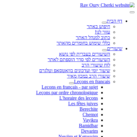
דף הבית
חיפוש באתר
עזור לנו!
כתוב למנהל האתר
כללי שימוש בחומרים מהאתר
שיעורים
השיעורים בעברית לפי נושא
השיעורים לפי סדר הוספתם לאתר
לוח שיעורי הרב
שיעור יומי ועדכונים בוואטסאפ וטלגרם
שיעורי הרב במכון מאיר
Leçons en français
Leçons en français - par sujet
Leçons par ordre chronologique
L'horaire des leçons
Les fêtes juives
Berechite
Chemot
Vayikra
Bamidbar
Devarim
Neviim et Ketouvim