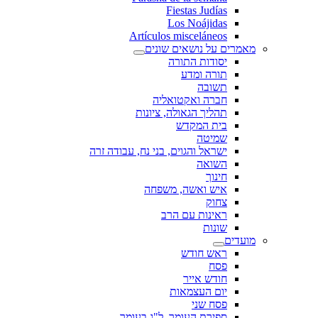
Fiestas Judías
Los Noájidas
Artículos misceláneos
מאמרים על נושאים שונים
יסודות התורה
תורה ומדע
תשובה
חברה ואקטואליה
תהליך הגאולה, ציונות
בית המקדש
שמיטה
ישראל והגוים, בני נח, עבודה זרה
השואה
חינוך
איש ואשה, משפחה
צחוק
ראינות עם הרב
שונות
מועדים
ראש חודש
פסח
חודש אייר
יום העצמאות
פסח שני
ספירת העומר, ל"ג בעומר