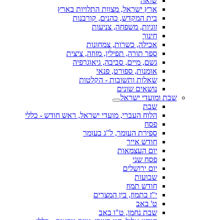
שואה
ארץ ישראל, מצוות התלויות בארץ
בית המקדש, כהנים, קורבנות
זוגיות, משפחה, צניעות
חינוך
אכילה, כשרות, צמחונות
ספר תורה, תפילין, מזוזה, ציצית
גשם, מיים, סביבה, גיאוגרפיה
אומנות, ספורט, פנאי
שאלות ותשובות - הקלטות
נושאים שונים
שבת ומועדי ישראל
שבת
הלוח העברי, מועדי ישראל, ראש חודש - כללי
פסח
ספירת העומר, ל"ג בעומר
חודש אייר
יום העצמאות
פסח שני
יום ירושלים
שבועות
חודש תמוז
י"ז בתמוז, בין המצרים
ט' באב
שבת נחמו, ט"ו באב