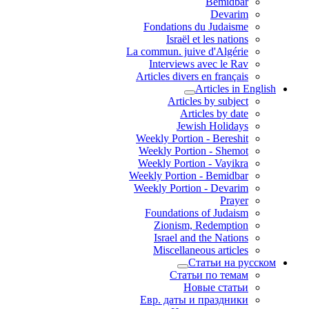
Bemidbar
Devarim
Fondations du Judaisme
Israël et les nations
La commun. juive d'Algérie
Interviews avec le Rav
Articles divers en français
Articles in English
Articles by subject
Articles by date
Jewish Holidays
Weekly Portion - Bereshit
Weekly Portion - Shemot
Weekly Portion - Vayikra
Weekly Portion - Bemidbar
Weekly Portion - Devarim
Prayer
Foundations of Judaism
Zionism, Redemption
Israel and the Nations
Miscellaneous articles
Статьи на русском
Статьи по темам
Новые статьи
Евр. даты и праздники