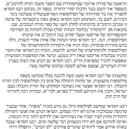
הראשון של סדרה ארוכה שמתמודדת עם הספר משנה תורה להרמב"ם,
כשספר אור השם כנגד הלכות יסודי התורה. בספר זה, מבקש רבנו חסדאי
להפריך את כל יסודותיה של הפילוסופיה האריסטוטלית ששלטה בימי
הביניים. לשם כך, השתמש רבנו חסדאי באופן גאוני בתמציתה של שיטה
זו שכתב הרמב"ם בהקדמתו לחלק השני של ספר מורה הנבוכים, שם
מובאות 26 "הקדמות" (כלומר הנחות יסוד) שכולן לקוחות מן הפיזיקה
והמטפיזיקה של אריסטו ושעל יסודם בנה הרמב"ם את שיטתו
הפילוסופית. הנה, רבי חסדאי סתר הנחות אלו אחת אחרי השניה, גילה
בהם סתירות פנימיות, ובזה הניח את היסודות להתחדשותה של
הפילוסופיה ולהתחדשותו של המדע. לדוגמה, הוכיח רב חסדאי את חוסר
ההגיון שבהנחת אריסטו שאין ריק בטבע, ובישר את המהפכות המדעיות
שאפשרו להכיר במציאות הריק. רבנו חסדאי גם הביע את דעתו בעניין
תורת העיקרים, וצמצם אותם לששה במקום שלושה עשר.
מחשבתו של רבנו חסדאי מעט קשה להבנה בגלל שימושו בשפה
פילוסופית מקצועית, אך מהווה התחלה של פיוס בין הפילוסופיה לבין תורת
הקבלה. רבי חסדאי אפשר את ניצחונה המוחלט של תורת הקבלה בעם
ישראל, והכין את הקרקע למהר"ל מפראג ולגר"א, ובמידה רבה לתורתו
של הרב קוק.
רבנו חסדאי שנחשב לפילוסוף גדול, גם נודע בזכות "מופת": אחר שבעיר
סרגוסה שבמלכות ארגון לא ירדו גשמים, הוציאו הגוים את אנשי הקהילה
היהודית מחוץ לעיר וסגרו את נשותיהם ואת ילדיהם לתוך בית הכנסת,
ואיימו להורגם אם לא ירדו הגשמים תוך שלשה ימים. רבנו חסדאי שנכח
באותו אירוע אמר ליהודים שהגויים צודקים "לנו המים". התפללו וירדו