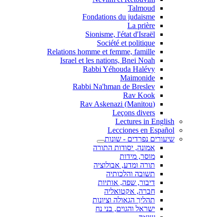
Talmoud
Fondations du judaisme
La prière
Sionisme, l'état d'Israël
Société et politique
Relations homme et femme, famille
Israel et les nations, Bnei Noah
Rabbi Yéhouda Halévy
Maimonide
Rabbi Na'hman de Breslev
Rav Kook
(Rav Askenazi (Manitou
Leçons divers
Lectures in English
Lecciones en Español
שיעורים נפרדים - שונות
אמונה, יסודות התורה
מוסר, מידות
תורה ומדע, אבולוציה
תשובה והלכותיה
דיבור, שפה, אותיות
חברה, אקטואליה
תהליך הגאולה וציונות
ישראל והגוים, בני נח