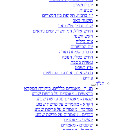
יום ירושלים
שבועות
י"ז בתמוז, תקופת בין המצרים
תשעה באב
שבת נחמו, ט"ו באב
חודש אלול, חגי תשרי, ימים נוראים
ראש השנה
צום גדליה
יום הכיפורים
סוכות, שמחת תורה
חודש כסלו, חנוכה
עשרה בטבת
ט"ו בשבט
חודש אדר, ארבעת הפרשיות
פורים
תנ"ך
תנ"ך - מאמרים כלליים, ביקורת המקרא
בראשית - מאמרים על פרשת שבוע
שמות - מאמרים על פרשת שבוע
ויקרא - מאמרים על פרשת שבוע
במדבר - מאמרים על פרשת שבוע
דברים - מאמרים על פרשת שבוע
יהושע - מאמרים
שופטים - מאמרים