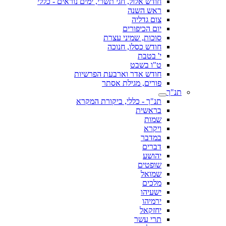
חודש אלול, חגי תשרי, ימים נוראים - כללי
ראש השנה
צום גדליה
יום הכיפורים
סוכות, שמיני עצרת
חודש כסלו, חנוכה
י' בטבת
ט"ו בשבט
חודש אדר וארבעת הפרשיות
פורים, מגילת אסתר
תנ"ך
תנ"ך - כללי, ביקורת המקרא
בראשית
שמות
ויקרא
במדבר
דברים
יהושע
שופטים
שמואל
מלכים
ישעיהו
ירמיהו
יחזקאל
תרי עשר