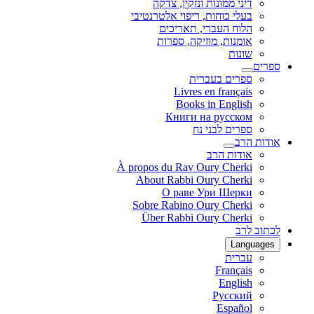
דיני ממונות ונזקין, צדקה
בעלי כוחות, ריפוי אלטרנטיבי
הלוח העברי, תאריכים
אומנות, מוזיקה, ספרות
שונות
ספרים
ספרים בעברית
Livres en français
Books in English
Книги на русском
ספרים לבני נח
אודות הרב
אודות הרב
À propos du Rav Oury Cherki
About Rabbi Oury Cherki
О раве Ури Шерки
Sobre Rabino Oury Cherki
Über Rabbi Oury Cherki
לכתוב לרב
Languages
עברית
Français
English
Русский
Español