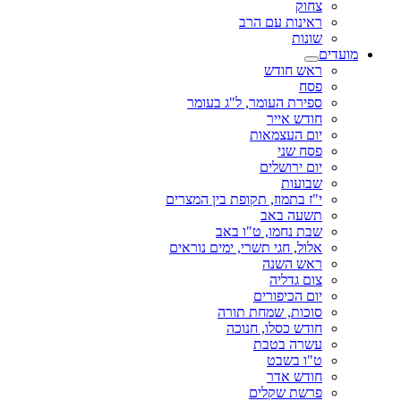
צחוק
ראינות עם הרב
שונות
מועדים
ראש חודש
פסח
ספירת העומר, ל"ג בעומר
חודש אייר
יום העצמאות
פסח שני
יום ירושלים
שבועות
י"ז בתמוז, תקופת בין המצרים
תשעה באב
שבת נחמו, ט"ו באב
אלול, חגי תשרי, ימים נוראים
ראש השנה
צום גדליה
יום הכיפורים
סוכות, שמחת תורה
חודש כסלו, חנוכה
עשרה בטבת
ט"ו בשבט
חודש אדר
פרשת שקלים