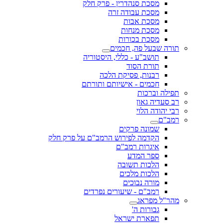
מסכת סנהדרין - פרק חלק
מסכת עבודה זרה
מסכת אבות
מסכת מנחות
מסכת בכורות
תורה שבעל פה, חכמים
תושב"ע - כללי, היסטוריה
תורת הסוד
רבנות, פסיקת הלכה
חכמים - אישיותם ותורתם
תפילה וברכות
רב סעדיה גאון
רבי יהודה הלוי
רמב"ם
שמונה פרקים
הקדמה לפירוש הרמב"ם על פרק חלק
איגרות רמב"ם
ספר המדע
הלכות תשובה
הלכות מלכים
מורה נבוכים
רמב"ם - שיעורים נפרדים
מהר"ל מפראג
גבורות ה'
תפארת ישראל