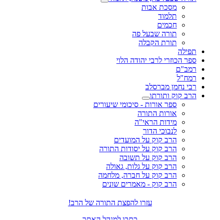
מסכת אבות
תלמוד
חכמים
תורה שבעל פה
תורת הקבלה
תפילה
ספר הכוזרי לרבי יהודה הלוי
רמב"ם
רמח"ל
רבי נחמן מברסלב
הרב קוק ותורתו
ספר אורות - סיכומי שיעורים
אורות התורה
מידות הראי"ה
לנבוכי הדור
הרב קוק על המועדים
הרב קוק על יסודות התורה
הרב קוק על תשובה
הרב קוק על גלות, גאולה
הרב קוק על חברה, מלחמה
הרב קוק - מאמרים שונים
עזרו להפצת התורה של הרב!
כתבו למנהל האתר