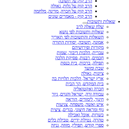
הרב קוק על תשובה
הרב קוק על גלות, גאולה
הרב קוק על חברה, מדינה, מלחמה
הרב קוק - מאמרים שונים
שאלות ותשובות
שלח שאלה לרב
שאלות ותשובות לפי נושא
השאלות והתשובות לפי תאריך
אמונה, תשובה, יסודות התורה
מקורות ופירושיהם
עברית, הלכות דיבור, שמות
חכמים, רבנות, פסיקת הלכה
תפילה, ברכות, בית כנסת
שבת ומועד
ציונות, גאולה
ארץ ישראל, הלכות תלויות בה
בית המקדש, הר הבית
חברה ואקטואליה
עבודה זרה, ישראל והגוים, גיור
חינוך, לימודים, הוראה
איש ואשה, משפחה, צניעות
גוף ומראה חיצוני, בגדים, ציצית
כשרות, אוכל ואכילה
טהרה, נטילת ידיים, טבילת כלים
ספרי קודש, תפילין, מזוזה, גניזה