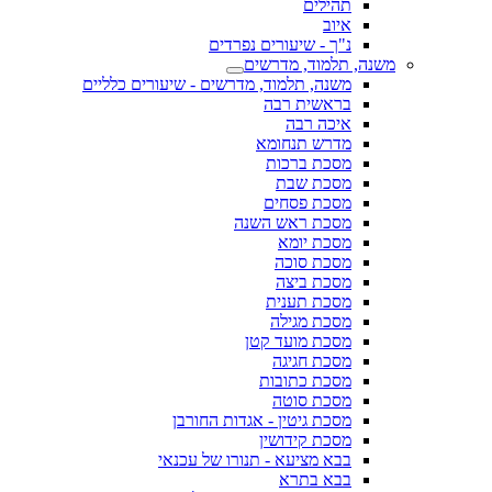
תהילים
איוב
נ"ך - שיעורים נפרדים
משנה, תלמוד, מדרשים
משנה, תלמוד, מדרשים - שיעורים כלליים
בראשית רבה
איכה רבה
מדרש תנחומא
מסכת ברכות
מסכת שבת
מסכת פסחים
מסכת ראש השנה
מסכת יומא
מסכת סוכה
מסכת ביצה
מסכת תענית
מסכת מגילה
מסכת מועד קטן
מסכת חגיגה
מסכת כתובות
מסכת סוטה
מסכת גיטין - אגדות החורבן
מסכת קידושין
בבא מציעא - תנורו של עכנאי
בבא בתרא