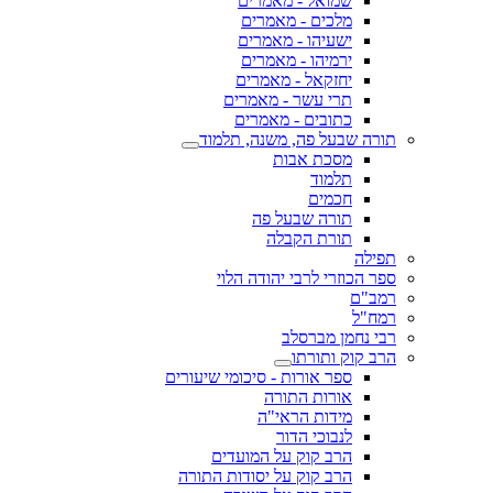
שמואל - מאמרים
מלכים - מאמרים
ישעיהו - מאמרים
ירמיהו - מאמרים
יחזקאל - מאמרים
תרי עשר - מאמרים
כתובים - מאמרים
תורה שבעל פה, משנה, תלמוד
מסכת אבות
תלמוד
חכמים
תורה שבעל פה
תורת הקבלה
תפילה
ספר הכוזרי לרבי יהודה הלוי
רמב"ם
רמח"ל
רבי נחמן מברסלב
הרב קוק ותורתו
ספר אורות - סיכומי שיעורים
אורות התורה
מידות הראי"ה
לנבוכי הדור
הרב קוק על המועדים
הרב קוק על יסודות התורה