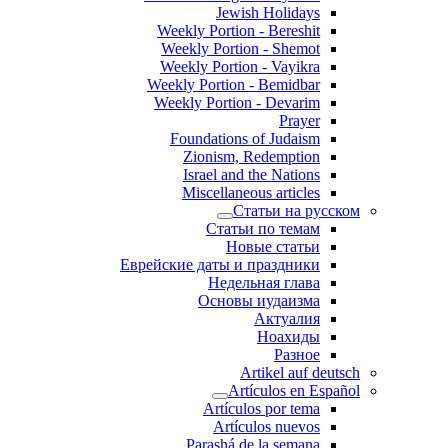
Jewish Holidays
Weekly Portion - Bereshit
Weekly Portion - Shemot
Weekly Portion - Vayikra
Weekly Portion - Bemidbar
Weekly Portion - Devarim
Prayer
Foundations of Judaism
Zionism, Redemption
Israel and the Nations
Miscellaneous articles
Статьи на русском
Статьи по темам
Новые статьи
Еврейские даты и праздники
Недельная глава
Основы иудаизма
Актуалия
Ноахиды
Разное
Artikel auf deutsch
Artículos en Español
Artículos por tema
Artículos nuevos
Parashá de la semana