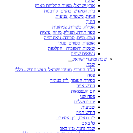
שואה
ארץ ישראל, מצוות התלויות בארץ
בית המקדש, כהנים, קורבנות
זוגיות, משפחה, צניעות
חינוך
אכילה, כשרות, צמחונות
ספר תורה, תפילין, מזוזה, ציצית
גשם, מיים, סביבה, גיאוגרפיה
אומנות, ספורט, פנאי
שאלות ותשובות - הקלטות
נושאים שונים
שבת ומועדי ישראל
שבת
הלוח העברי, מועדי ישראל, ראש חודש - כללי
פסח
ספירת העומר, ל"ג בעומר
חודש אייר
יום העצמאות
פסח שני
יום ירושלים
שבועות
חודש תמוז
י"ז בתמוז, בין המצרים
ט' באב
שבת נחמו, ט"ו באב