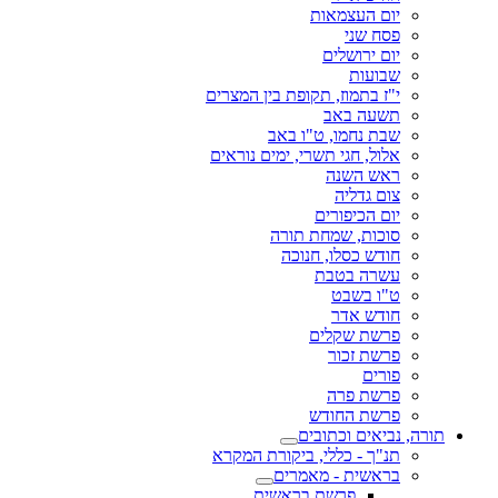
יום העצמאות
פסח שני
יום ירושלים
שבועות
י"ז בתמוז, תקופת בין המצרים
תשעה באב
שבת נחמו, ט"ו באב
אלול, חגי תשרי, ימים נוראים
ראש השנה
צום גדליה
יום הכיפורים
סוכות, שמחת תורה
חודש כסלו, חנוכה
עשרה בטבת
ט"ו בשבט
חודש אדר
פרשת שקלים
פרשת זכור
פורים
פרשת פרה
פרשת החודש
תורה, נביאים וכתובים
תנ"ך - כללי, ביקורת המקרא
בראשית - מאמרים
פרשת בראשית