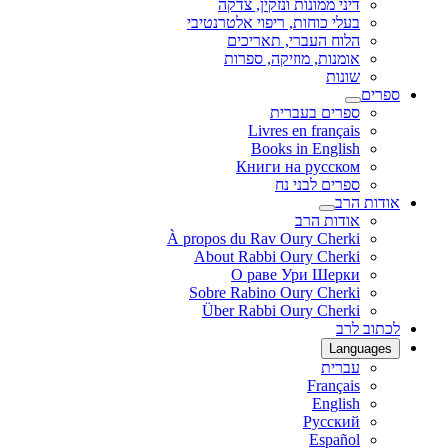
דיני ממונות ונזקין, צדקה
בעלי כוחות, ריפוי אלטרנטיבי
הלוח העברי, תאריכים
אומנות, מוזיקה, ספרות
שונות
ספרים
ספרים בעברית
Livres en français
Books in English
Книги на русском
ספרים לבני נח
אודות הרב
אודות הרב
À propos du Rav Oury Cherki
About Rabbi Oury Cherki
О раве Ури Шерки
Sobre Rabino Oury Cherki
Über Rabbi Oury Cherki
לכתוב לרב
Languages
עברית
Français
English
Русский
Español