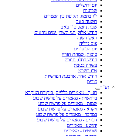
יום ירושלים
שבועות
י"ז בתמוז, תקופת בין המצרים
תשעה באב
שבת נחמו, ט"ו באב
חודש אלול, חגי תשרי, ימים נוראים
ראש השנה
צום גדליה
יום הכיפורים
סוכות, שמחת תורה
חודש כסלו, חנוכה
עשרה בטבת
ט"ו בשבט
חודש אדר, ארבעת הפרשיות
פורים
תנ"ך
תנ"ך - מאמרים כלליים, ביקורת המקרא
בראשית - מאמרים על פרשת שבוע
שמות - מאמרים על פרשת שבוע
ויקרא - מאמרים על פרשת שבוע
במדבר - מאמרים על פרשת שבוע
דברים - מאמרים על פרשת שבוע
יהושע - מאמרים
שופטים - מאמרים