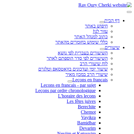
דף הבית
חיפוש באתר
עזור לנו!
כתוב למנהל האתר
כללי שימוש בחומרים מהאתר
שיעורים
השיעורים בעברית לפי נושא
השיעורים לפי סדר הוספתם לאתר
לוח שיעורי הרב
שיעור יומי ועדכונים בוואטסאפ וטלגרם
שיעורי הרב במכון מאיר
Leçons en français
Leçons en français - par sujet
Leçons par ordre chronologique
L'horaire des leçons
Les fêtes juives
Berechite
Chemot
Vayikra
Bamidbar
Devarim
Neviim et Ketouvim