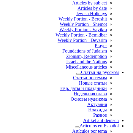
Articles by subject
Articles by date
Jewish Holidays
Weekly Portion - Bereshit
Weekly Portion - Shemot
Weekly Portion - Vayikra
Weekly Portion - Bemidbar
Weekly Portion - Devarim
Prayer
Foundations of Judaism
Zionism, Redemption
Israel and the Nations
Miscellaneous articles
Статьи на русском
Статьи по темам
Новые статьи
Евр. даты и праздники
Недельная глава
Основы иудаизма
Актуалия
Ноахиды
Разное
Artikel auf deutsch
Artículos en Español
Artículos por tema