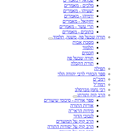
שמואל - מאמרים
מלכים - מאמרים
ישעיהו - מאמרים
ירמיהו - מאמרים
יחזקאל - מאמרים
תרי עשר - מאמרים
כתובים - מאמרים
תורה שבעל פה, משנה, תלמוד
מסכת אבות
תלמוד
חכמים
תורה שבעל פה
תורת הקבלה
תפילה
ספר הכוזרי לרבי יהודה הלוי
רמב"ם
רמח"ל
רבי נחמן מברסלב
הרב קוק ותורתו
ספר אורות - סיכומי שיעורים
אורות התורה
מידות הראי"ה
לנבוכי הדור
הרב קוק על המועדים
הרב קוק על יסודות התורה