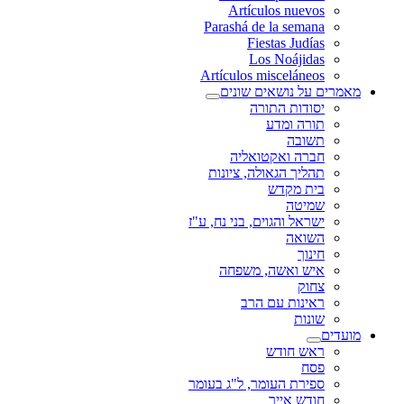
Artículos nuevos
Parashá de la semana
Fiestas Judías
Los Noájidas
Artículos misceláneos
מאמרים על נושאים שונים
יסודות התורה
תורה ומדע
תשובה
חברה ואקטואליה
תהליך הגאולה, ציונות
בית מקדש
שמיטה
ישראל והגוים, בני נח, ע"ז
השואה
חינוך
איש ואשה, משפחה
צחוק
ראינות עם הרב
שונות
מועדים
ראש חודש
פסח
ספירת העומר, ל"ג בעומר
חודש אייר