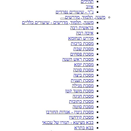
תהילים
איוב
נ"ך - שיעורים נפרדים
משנה, תלמוד, מדרשים
משנה, תלמוד, מדרשים - שיעורים כלליים
בראשית רבה
איכה רבה
מדרש תנחומא
מסכת ברכות
מסכת שבת
מסכת פסחים
מסכת ראש השנה
מסכת יומא
מסכת סוכה
מסכת ביצה
מסכת תענית
מסכת מגילה
מסכת מועד קטן
מסכת חגיגה
מסכת כתובות
מסכת סוטה
מסכת גיטין - אגדות החורבן
מסכת קידושין
בבא מציעא - תנורו של עכנאי
בבא בתרא