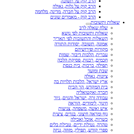
הרב קוק על תשובה
הרב קוק על גלות, גאולה
הרב קוק על חברה, מדינה, מלחמה
הרב קוק - מאמרים שונים
שאלות ותשובות
שלח שאלה לרב
שאלות ותשובות לפי נושא
השאלות והתשובות לפי תאריך
אמונה, תשובה, יסודות התורה
מקורות ופירושיהם
עברית, הלכות דיבור, שמות
חכמים, רבנות, פסיקת הלכה
תפילה, ברכות, בית כנסת
שבת ומועד
ציונות, גאולה
ארץ ישראל, הלכות תלויות בה
בית המקדש, הר הבית
חברה ואקטואליה
עבודה זרה, ישראל והגוים, גיור
חינוך, לימודים, הוראה
איש ואשה, משפחה, צניעות
גוף ומראה חיצוני, בגדים, ציצית
כשרות, אוכל ואכילה
טהרה, נטילת ידיים, טבילת כלים
ספרי קודש, תפילין, מזוזה, גניזה