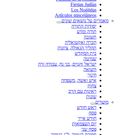
Fiestas Judías
Los Noájidas
Artículos misceláneos
מאמרים על נושאים שונים
יסודות התורה
תורה ומדע
תשובה
חברה ואקטואליה
תהליך הגאולה, ציונות
בית המקדש
שמיטה
ישראל והגוים, בני נח, עבודה זרה
השואה
חינוך
איש ואשה, משפחה
צחוק
ראינות עם הרב
שונות
מועדים
ראש חודש
פסח
חודש אייר
יום העצמאות
פסח שני
ספירת העומר, ל"ג בעומר