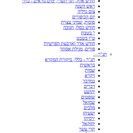
חודש אלול, חגי תשרי, ימים נוראים - כללי
ראש השנה
צום גדליה
יום הכיפורים
סוכות, שמיני עצרת
חודש כסלו, חנוכה
י' בטבת
ט"ו בשבט
חודש אדר וארבעת הפרשיות
פורים, מגילת אסתר
תנ"ך
תנ"ך - כללי, ביקורת המקרא
בראשית
שמות
ויקרא
במדבר
דברים
יהושע
שופטים
שמואל
מלכים
ישעיהו
ירמיהו
יחזקאל
תרי עשר