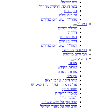
נצח ישראל
באר הגולה, דרשות מהר"ל
דרך חיים
נתיבות עולם
מהר"ל - שיעורים נפרדים
רמח"ל
מסילת ישרים
דרך ה'
דעת תבונות
דרך עץ חיים
רמח"ל - שיעורים נפרדים
רבי נחמן מברסלב
רבי חיים מוולוז'ין
הרב קוק
אורות
אורות הקודש
אורות התורה
עין איה
אדר היקר, עקבי הצאן
עולת ראיה, תפילה, בית המקדש
מוסר אביך
מאמרי הראי"ה
לנבוכי הדור
הרב קוק על פרשת שבוע
הרב קוק על מועדי ישראל