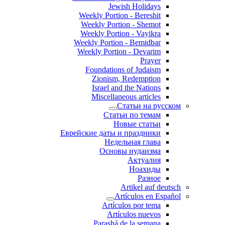
Jewish Holidays
Weekly Portion - Bereshit
Weekly Portion - Shemot
Weekly Portion - Vayikra
Weekly Portion - Bemidbar
Weekly Portion - Devarim
Prayer
Foundations of Judaism
Zionism, Redemption
Israel and the Nations
Miscellaneous articles
Статьи на русском
Статьи по темам
Новые статьи
Еврейские даты и праздники
Недельная глава
Основы иудаизма
Актуалия
Ноахиды
Разное
Artikel auf deutsch
Artículos en Español
Artículos por tema
Artículos nuevos
Parashá de la semana