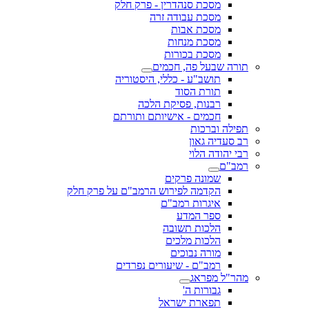
מסכת סנהדרין - פרק חלק
מסכת עבודה זרה
מסכת אבות
מסכת מנחות
מסכת בכורות
תורה שבעל פה, חכמים
תושב"ע - כללי, היסטוריה
תורת הסוד
רבנות, פסיקת הלכה
חכמים - אישיותם ותורתם
תפילה וברכות
רב סעדיה גאון
רבי יהודה הלוי
רמב"ם
שמונה פרקים
הקדמה לפירוש הרמב"ם על פרק חלק
איגרות רמב"ם
ספר המדע
הלכות תשובה
הלכות מלכים
מורה נבוכים
רמב"ם - שיעורים נפרדים
מהר"ל מפראג
גבורות ה'
תפארת ישראל