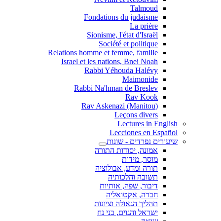
Talmoud
Fondations du judaisme
La prière
Sionisme, l'état d'Israël
Société et politique
Relations homme et femme, famille
Israel et les nations, Bnei Noah
Rabbi Yéhouda Halévy
Maimonide
Rabbi Na'hman de Breslev
Rav Kook
(Rav Askenazi (Manitou
Leçons divers
Lectures in English
Lecciones en Español
שיעורים נפרדים - שונות
אמונה, יסודות התורה
מוסר, מידות
תורה ומדע, אבולוציה
תשובה והלכותיה
דיבור, שפה, אותיות
חברה, אקטואליה
תהליך הגאולה וציונות
ישראל והגוים, בני נח