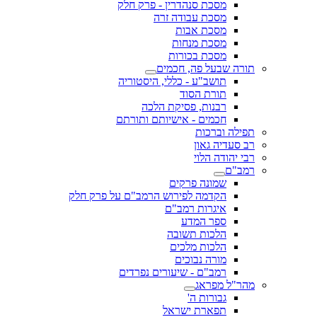
מסכת סנהדרין - פרק חלק
מסכת עבודה זרה
מסכת אבות
מסכת מנחות
מסכת בכורות
תורה שבעל פה, חכמים
תושב"ע - כללי, היסטוריה
תורת הסוד
רבנות, פסיקת הלכה
חכמים - אישיותם ותורתם
תפילה וברכות
רב סעדיה גאון
רבי יהודה הלוי
רמב"ם
שמונה פרקים
הקדמה לפירוש הרמב"ם על פרק חלק
איגרות רמב"ם
ספר המדע
הלכות תשובה
הלכות מלכים
מורה נבוכים
רמב"ם - שיעורים נפרדים
מהר"ל מפראג
גבורות ה'
תפארת ישראל