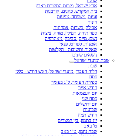
שואה
ארץ ישראל, מצוות התלויות בארץ
בית המקדש, כהנים, קורבנות
זוגיות, משפחה, צניעות
חינוך
אכילה, כשרות, צמחונות
ספר תורה, תפילין, מזוזה, ציצית
גשם, מיים, סביבה, גיאוגרפיה
אומנות, ספורט, פנאי
שאלות ותשובות - הקלטות
נושאים שונים
שבת ומועדי ישראל
שבת
הלוח העברי, מועדי ישראל, ראש חודש - כללי
פסח
ספירת העומר, ל"ג בעומר
חודש אייר
יום העצמאות
פסח שני
יום ירושלים
שבועות
חודש תמוז
י"ז בתמוז, בין המצרים
ט' באב
שבת נחמו, ט"ו באב