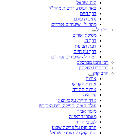
נצח ישראל
באר הגולה, דרשות מהר"ל
דרך חיים
נתיבות עולם
מהר"ל - שיעורים נפרדים
רמח"ל
מסילת ישרים
דרך ה'
דעת תבונות
דרך עץ חיים
רמח"ל - שיעורים נפרדים
רבי נחמן מברסלב
רבי חיים מוולוז'ין
הרב קוק
אורות
אורות הקודש
אורות התורה
עין איה
אדר היקר, עקבי הצאן
עולת ראיה, תפילה, בית המקדש
מוסר אביך
מאמרי הראי"ה
לנבוכי הדור
הרב קוק על פרשת שבוע
הרב קוק על מועדי ישראל