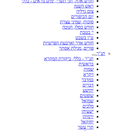
חודש אלול, חגי תשרי, ימים נוראים - כללי
ראש השנה
צום גדליה
יום הכיפורים
סוכות, שמיני עצרת
חודש כסלו, חנוכה
י' בטבת
ט"ו בשבט
חודש אדר וארבעת הפרשיות
פורים, מגילת אסתר
תנ"ך
תנ"ך - כללי, ביקורת המקרא
בראשית
שמות
ויקרא
במדבר
דברים
יהושע
שופטים
שמואל
מלכים
ישעיהו
ירמיהו
יחזקאל
תרי עשר