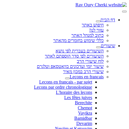
דף הבית
חיפוש באתר
עזור לנו!
כתוב למנהל האתר
כללי שימוש בחומרים מהאתר
שיעורים
השיעורים בעברית לפי נושא
השיעורים לפי סדר הוספתם לאתר
לוח שיעורי הרב
שיעור יומי ועדכונים בוואטסאפ וטלגרם
שיעורי הרב במכון מאיר
Leçons en français
Leçons en français - par sujet
Leçons par ordre chronologique
L'horaire des leçons
Les fêtes juives
Berechite
Chemot
Vayikra
Bamidbar
Devarim
Neviim et Ketouvim