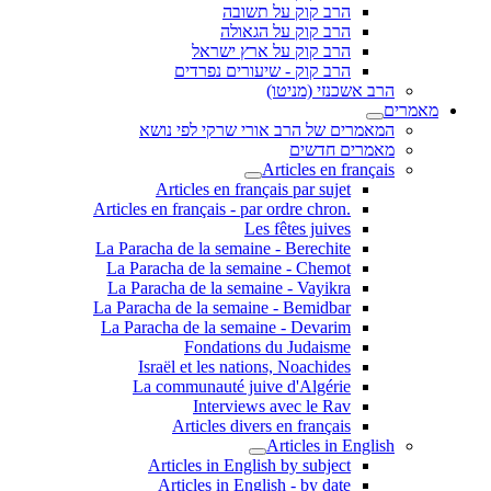
הרב קוק על תשובה
הרב קוק על הגאולה
הרב קוק על ארץ ישראל
הרב קוק - שיעורים נפרדים
הרב אשכנזי (מניטו)
מאמרים
המאמרים של הרב אורי שרקי לפי נושא
מאמרים חדשים
Articles en français
Articles en français par sujet
.Articles en français - par ordre chron
Les fêtes juives
La Paracha de la semaine - Berechite
La Paracha de la semaine - Chemot
La Paracha de la semaine - Vayikra
La Paracha de la semaine - Bemidbar
La Paracha de la semaine - Devarim
Fondations du Judaisme
Israël et les nations, Noachides
La communauté juive d'Algérie
Interviews avec le Rav
Articles divers en français
Articles in English
Articles in English by subject
Articles in English - by date