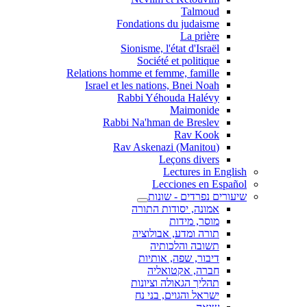
Talmoud
Fondations du judaisme
La prière
Sionisme, l'état d'Israël
Société et politique
Relations homme et femme, famille
Israel et les nations, Bnei Noah
Rabbi Yéhouda Halévy
Maimonide
Rabbi Na'hman de Breslev
Rav Kook
(Rav Askenazi (Manitou
Leçons divers
Lectures in English
Lecciones en Español
שיעורים נפרדים - שונות
אמונה, יסודות התורה
מוסר, מידות
תורה ומדע, אבולוציה
תשובה והלכותיה
דיבור, שפה, אותיות
חברה, אקטואליה
תהליך הגאולה וציונות
ישראל והגוים, בני נח