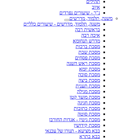
תהילים
איוב
נ"ך - שיעורים נפרדים
משנה, תלמוד, מדרשים
משנה, תלמוד, מדרשים - שיעורים כלליים
בראשית רבה
איכה רבה
מדרש תנחומא
מסכת ברכות
מסכת שבת
מסכת פסחים
מסכת ראש השנה
מסכת יומא
מסכת סוכה
מסכת ביצה
מסכת תענית
מסכת מגילה
מסכת מועד קטן
מסכת חגיגה
מסכת כתובות
מסכת סוטה
מסכת גיטין - אגדות החורבן
מסכת קידושין
בבא מציעא - תנורו של עכנאי
בבא בתרא