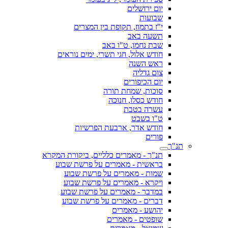
יום ירושלים
שבועות
י"ז בתמוז, תקופת בין המצרים
תשעה באב
שבת נחמו, ט"ו באב
חודש אלול, חגי תשרי, ימים נוראים
ראש השנה
צום גדליה
יום הכיפורים
סוכות, שמחת תורה
חודש כסלו, חנוכה
עשרה בטבת
ט"ו בשבט
חודש אדר, ארבעת הפרשיות
פורים
תנ"ך
תנ"ך - מאמרים כלליים, ביקורת המקרא
בראשית - מאמרים על פרשת שבוע
שמות - מאמרים על פרשת שבוע
ויקרא - מאמרים על פרשת שבוע
במדבר - מאמרים על פרשת שבוע
דברים - מאמרים על פרשת שבוע
יהושע - מאמרים
שופטים - מאמרים