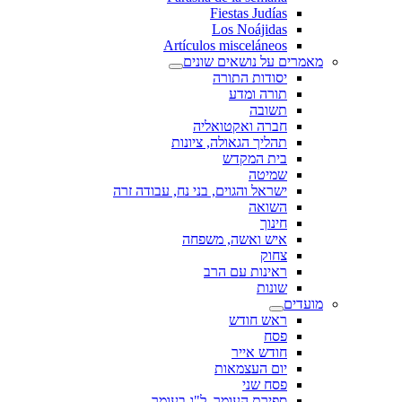
Fiestas Judías
Los Noájidas
Artículos misceláneos
מאמרים על נושאים שונים
יסודות התורה
תורה ומדע
תשובה
חברה ואקטואליה
תהליך הגאולה, ציונות
בית המקדש
שמיטה
ישראל והגוים, בני נח, עבודה זרה
השואה
חינוך
איש ואשה, משפחה
צחוק
ראינות עם הרב
שונות
מועדים
ראש חודש
פסח
חודש אייר
יום העצמאות
פסח שני
ספירת העומר, ל"ג בעומר