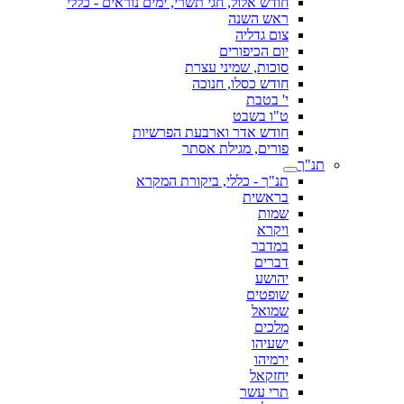
חודש אלול, חגי תשרי, ימים נוראים - כללי
ראש השנה
צום גדליה
יום הכיפורים
סוכות, שמיני עצרת
חודש כסלו, חנוכה
י' בטבת
ט"ו בשבט
חודש אדר וארבעת הפרשיות
פורים, מגילת אסתר
תנ"ך
תנ"ך - כללי, ביקורת המקרא
בראשית
שמות
ויקרא
במדבר
דברים
יהושע
שופטים
שמואל
מלכים
ישעיהו
ירמיהו
יחזקאל
תרי עשר