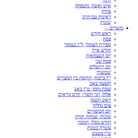
חינוך
איש ואשה, משפחה
צחוק
ראינות עם הרב
שונות
מועדים
ראש חודש
פסח
ספירת העומר, ל"ג בעומר
חודש אייר
יום העצמאות
פסח שני
יום ירושלים
שבועות
י"ז בתמוז, תקופת בין המצרים
תשעה באב
שבת נחמו, ט"ו באב
אלול, חגי תשרי, ימים נוראים
ראש השנה
צום גדליה
יום הכיפורים
סוכות, שמחת תורה
חודש כסלו, חנוכה
עשרה בטבת
ט"ו בשבט