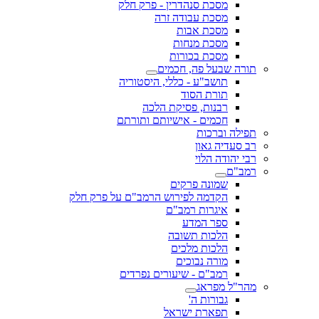
מסכת סנהדרין - פרק חלק
מסכת עבודה זרה
מסכת אבות
מסכת מנחות
מסכת בכורות
תורה שבעל פה, חכמים
תושב"ע - כללי, היסטוריה
תורת הסוד
רבנות, פסיקת הלכה
חכמים - אישיותם ותורתם
תפילה וברכות
רב סעדיה גאון
רבי יהודה הלוי
רמב"ם
שמונה פרקים
הקדמה לפירוש הרמב"ם על פרק חלק
איגרות רמב"ם
ספר המדע
הלכות תשובה
הלכות מלכים
מורה נבוכים
רמב"ם - שיעורים נפרדים
מהר"ל מפראג
גבורות ה'
תפארת ישראל