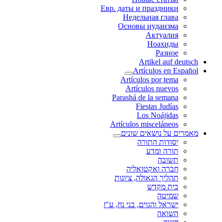
Евр. даты и праздники
Недельная глава
Основы иудаизма
Актуалия
Ноахиды
Разное
Artikel auf deutsch
Artículos en Español
Artículos por tema
Artículos nuevos
Parashá de la semana
Fiestas Judías
Los Noájidas
Artículos misceláneos
מאמרים על נושאים שונים
יסודות התורה
תורה ומדע
תשובה
חברה ואקטואליה
תהליך הגאולה, ציונות
בית מקדש
שמיטה
ישראל והגוים, בני נח, ע"ז
השואה