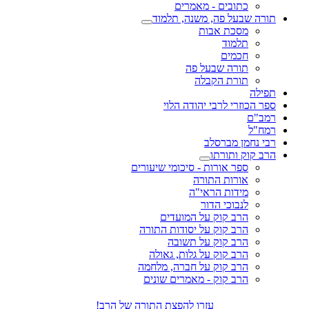
כתובים - מאמרים
תורה שבעל פה, משנה, תלמוד
מסכת אבות
תלמוד
חכמים
תורה שבעל פה
תורת הקבלה
תפילה
ספר הכוזרי לרבי יהודה הלוי
רמב"ם
רמח"ל
רבי נחמן מברסלב
הרב קוק ותורתו
ספר אורות - סיכומי שיעורים
אורות התורה
מידות הראי"ה
לנבוכי הדור
הרב קוק על המועדים
הרב קוק על יסודות התורה
הרב קוק על תשובה
הרב קוק על גלות, גאולה
הרב קוק על חברה, מלחמה
הרב קוק - מאמרים שונים
עזרו להפצת התורה של הרב!