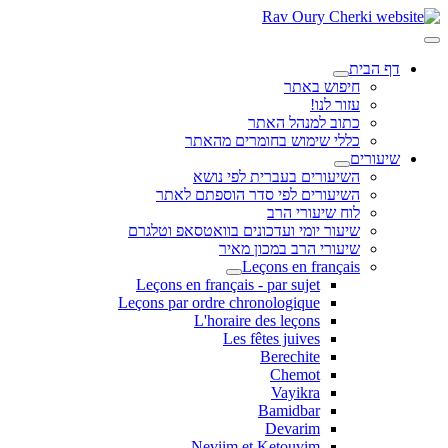
דף הבית
חיפוש באתר
עזור לנו!
כתוב למנהל האתר
כללי שימוש בחומרים מהאתר
שיעורים
השיעורים בעברית לפי נושא
השיעורים לפי סדר הוספתם לאתר
לוח שיעורי הרב
שיעור יומי ועדכונים בוואטסאפ וטלגרם
שיעורי הרב במכון מאיר
Leçons en français
Leçons en français - par sujet
Leçons par ordre chronologique
L'horaire des leçons
Les fêtes juives
Berechite
Chemot
Vayikra
Bamidbar
Devarim
Neviim et Ketouvim