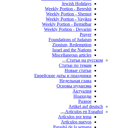
Jewish Holidays
Weekly Portion - Bereshit
Weekly Portion - Shemot
Weekly Portion - Vayikra
Weekly Portion - Bemidbar
Weekly Portion - Devarim
Prayer
Foundations of Judaism
Zionism, Redemption
Israel and the Nations
Miscellaneous articles
Статьи на русском
Статьи по темам
Новые статьи
Еврейские даты и праздники
Недельная глава
Основы иудаизма
Актуалия
Ноахиды
Разное
Artikel auf deutsch
Artículos en Español
Artículos por tema
Artículos nuevos
Parashá de la semana