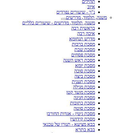
תהילים
איוב
נ"ך - שיעורים נפרדים
משנה, תלמוד, מדרשים
משנה, תלמוד, מדרשים - שיעורים כלליים
בראשית רבה
איכה רבה
מדרש תנחומא
מסכת ברכות
מסכת שבת
מסכת פסחים
מסכת ראש השנה
מסכת יומא
מסכת סוכה
מסכת ביצה
מסכת תענית
מסכת מגילה
מסכת מועד קטן
מסכת חגיגה
מסכת כתובות
מסכת סוטה
מסכת גיטין - אגדות החורבן
מסכת קידושין
בבא מציעא - תנורו של עכנאי
בבא בתרא