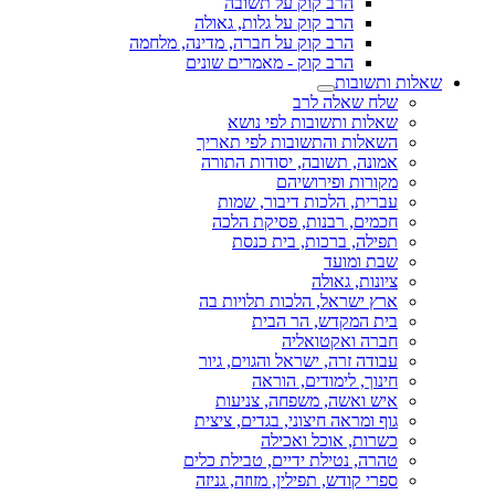
הרב קוק על תשובה
הרב קוק על גלות, גאולה
הרב קוק על חברה, מדינה, מלחמה
הרב קוק - מאמרים שונים
שאלות ותשובות
שלח שאלה לרב
שאלות ותשובות לפי נושא
השאלות והתשובות לפי תאריך
אמונה, תשובה, יסודות התורה
מקורות ופירושיהם
עברית, הלכות דיבור, שמות
חכמים, רבנות, פסיקת הלכה
תפילה, ברכות, בית כנסת
שבת ומועד
ציונות, גאולה
ארץ ישראל, הלכות תלויות בה
בית המקדש, הר הבית
חברה ואקטואליה
עבודה זרה, ישראל והגוים, גיור
חינוך, לימודים, הוראה
איש ואשה, משפחה, צניעות
גוף ומראה חיצוני, בגדים, ציצית
כשרות, אוכל ואכילה
טהרה, נטילת ידיים, טבילת כלים
ספרי קודש, תפילין, מזוזה, גניזה