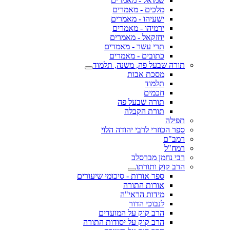
שמואל - מאמרים
מלכים - מאמרים
ישעיהו - מאמרים
ירמיהו - מאמרים
יחזקאל - מאמרים
תרי עשר - מאמרים
כתובים - מאמרים
תורה שבעל פה, משנה, תלמוד
מסכת אבות
תלמוד
חכמים
תורה שבעל פה
תורת הקבלה
תפילה
ספר הכוזרי לרבי יהודה הלוי
רמב"ם
רמח"ל
רבי נחמן מברסלב
הרב קוק ותורתו
ספר אורות - סיכומי שיעורים
אורות התורה
מידות הראי"ה
לנבוכי הדור
הרב קוק על המועדים
הרב קוק על יסודות התורה