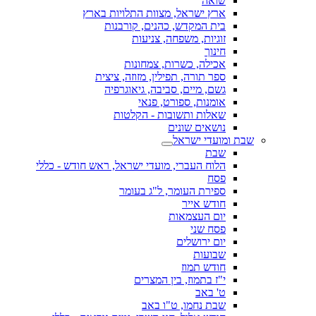
שואה
ארץ ישראל, מצוות התלויות בארץ
בית המקדש, כהנים, קורבנות
זוגיות, משפחה, צניעות
חינוך
אכילה, כשרות, צמחונות
ספר תורה, תפילין, מזוזה, ציצית
גשם, מיים, סביבה, גיאוגרפיה
אומנות, ספורט, פנאי
שאלות ותשובות - הקלטות
נושאים שונים
שבת ומועדי ישראל
שבת
הלוח העברי, מועדי ישראל, ראש חודש - כללי
פסח
ספירת העומר, ל"ג בעומר
חודש אייר
יום העצמאות
פסח שני
יום ירושלים
שבועות
חודש תמוז
י"ז בתמוז, בין המצרים
ט' באב
שבת נחמו, ט"ו באב