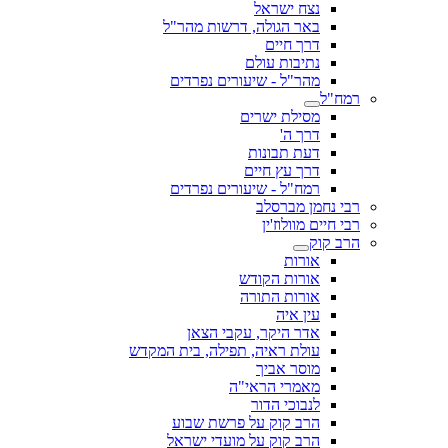
נצח ישראל
באר הגולה, דרשות מהר"ל
דרך חיים
נתיבות עולם
מהר"ל - שיעורים נפרדים
רמח"ל
מסילת ישרים
דרך ה'
דעת תבונות
דרך עץ חיים
רמח"ל - שיעורים נפרדים
רבי נחמן מברסלב
רבי חיים מוולוז'ין
הרב קוק
אורות
אורות הקודש
אורות התורה
עין איה
אדר היקר, עקבי הצאן
עולת ראיה, תפילה, בית המקדש
מוסר אביך
מאמרי הראי"ה
לנבוכי הדור
הרב קוק על פרשת שבוע
הרב קוק על מועדי ישראל