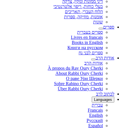
דיני ממונות ונזקין, צדקה
בעלי כוחות, ריפוי אלטרנטיבי
הלוח העברי, תאריכים
אומנות, מוזיקה, ספרות
שונות
ספרים
ספרים בעברית
Livres en français
Books in English
Книги на русском
ספרים לבני נח
אודות הרב
אודות הרב
À propos du Rav Oury Cherki
About Rabbi Oury Cherki
О раве Ури Шерки
Sobre Rabino Oury Cherki
Über Rabbi Oury Cherki
לכתוב לרב
Languages
עברית
Français
English
Русский
Español