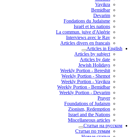
Vayikra
Bemidbar
Devarim
Fondations du Judaisme
Israël et les nations
La commun. juive d'Algérie
Interviews avec le Rav
Articles divers en français
Articles in English
Articles by subject
Articles by date
Jewish Holidays
Weekly Portion - Bereshit
Weekly Portion - Shemot
Weekly Portion - Vayikra
Weekly Portion - Bemidbar
Weekly Portion - Devarim
Prayer
Foundations of Judaism
Zionism, Redemption
Israel and the Nations
Miscellaneous articles
Статьи на русском
Статьи по темам
Новые статьи