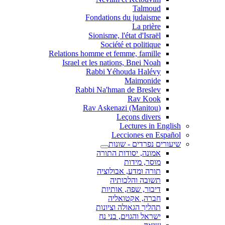
Talmoud
Fondations du judaisme
La prière
Sionisme, l'état d'Israël
Société et politique
Relations homme et femme, famille
Israel et les nations, Bnei Noah
Rabbi Yéhouda Halévy
Maimonide
Rabbi Na'hman de Breslev
Rav Kook
(Rav Askenazi (Manitou
Leçons divers
Lectures in English
Lecciones en Español
שיעורים נפרדים - שונות
אמונה, יסודות התורה
מוסר, מידות
תורה ומדע, אבולוציה
תשובה והלכותיה
דיבור, שפה, אותיות
חברה, אקטואליה
תהליך הגאולה וציונות
ישראל והגוים, בני נח