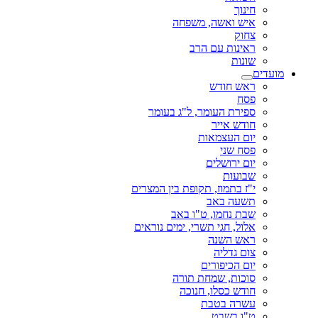
חינוך
איש ואשה, משפחה
צחוק
ראינות עם הרב
שונות
מועדים
ראש חודש
פסח
ספירת העומר, ל"ג בעומר
חודש אייר
יום העצמאות
פסח שני
יום ירושלים
שבועות
י"ז בתמוז, תקופת בין המצרים
תשעה באב
שבת נחמו, ט"ו באב
אלול, חגי תשרי, ימים נוראים
ראש השנה
צום גדליה
יום הכיפורים
סוכות, שמחת תורה
חודש כסלו, חנוכה
עשרה בטבת
ט"ו בשבט