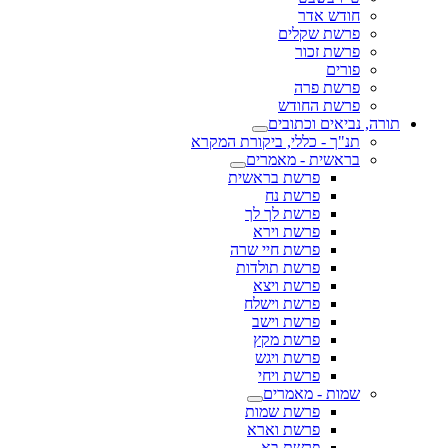
חודש אדר
פרשת שקלים
פרשת זכור
פורים
פרשת פרה
פרשת החודש
תורה, נביאים וכתובים
תנ"ך - כללי, ביקורת המקרא
בראשית - מאמרים
פרשת בראשית
פרשת נח
פרשת לך לך
פרשת וירא
פרשת חיי שרה
פרשת תולדות
פרשת ויצא
פרשת וישלח
פרשת וישב
פרשת מקץ
פרשת ויגש
פרשת ויחי
שמות - מאמרים
פרשת שמות
פרשת וארא
פרשת בא