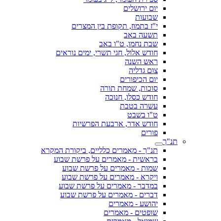
יום ירושלים
שבועות
י"ז בתמוז, תקופת בין המצרים
תשעה באב
שבת נחמו, ט"ו באב
חודש אלול, חגי תשרי, ימים נוראים
ראש השנה
צום גדליה
יום הכיפורים
סוכות, שמחת תורה
חודש כסלו, חנוכה
עשרה בטבת
ט"ו בשבט
חודש אדר, ארבעת הפרשיות
פורים
תנ"ך
תנ"ך - מאמרים כלליים, ביקורת המקרא
בראשית - מאמרים על פרשת שבוע
שמות - מאמרים על פרשת שבוע
ויקרא - מאמרים על פרשת שבוע
במדבר - מאמרים על פרשת שבוע
דברים - מאמרים על פרשת שבוע
יהושע - מאמרים
שופטים - מאמרים