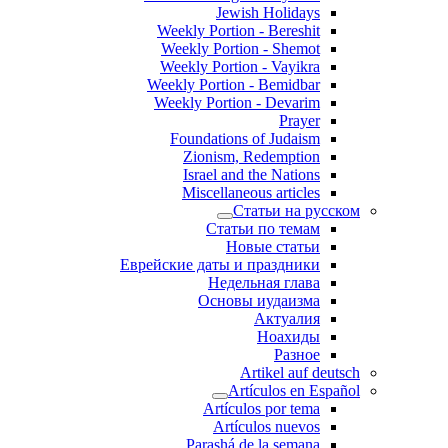
Jewish Holidays
Weekly Portion - Bereshit
Weekly Portion - Shemot
Weekly Portion - Vayikra
Weekly Portion - Bemidbar
Weekly Portion - Devarim
Prayer
Foundations of Judaism
Zionism, Redemption
Israel and the Nations
Miscellaneous articles
Статьи на русском
Статьи по темам
Новые статьи
Еврейские даты и праздники
Недельная глава
Основы иудаизма
Актуалия
Ноахиды
Разное
Artikel auf deutsch
Artículos en Español
Artículos por tema
Artículos nuevos
Parashá de la semana