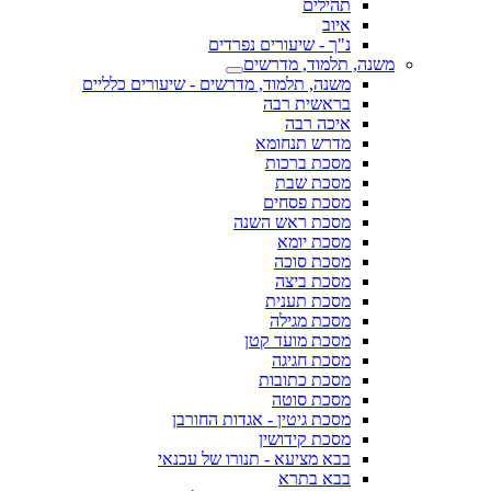
תהילים
איוב
נ"ך - שיעורים נפרדים
משנה, תלמוד, מדרשים
משנה, תלמוד, מדרשים - שיעורים כלליים
בראשית רבה
איכה רבה
מדרש תנחומא
מסכת ברכות
מסכת שבת
מסכת פסחים
מסכת ראש השנה
מסכת יומא
מסכת סוכה
מסכת ביצה
מסכת תענית
מסכת מגילה
מסכת מועד קטן
מסכת חגיגה
מסכת כתובות
מסכת סוטה
מסכת גיטין - אגדות החורבן
מסכת קידושין
בבא מציעא - תנורו של עכנאי
בבא בתרא