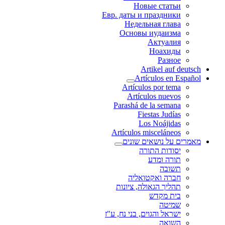
Новые статьи
Евр. даты и праздники
Недельная глава
Основы иудаизма
Актуалия
Ноахиды
Разное
Artikel auf deutsch
Artículos en Español
Artículos por tema
Artículos nuevos
Parashá de la semana
Fiestas Judías
Los Noájidas
Artículos misceláneos
מאמרים על נושאים שונים
יסודות התורה
תורה ומדע
תשובה
חברה ואקטואליה
תהליך הגאולה, ציונות
בית מקדש
שמיטה
ישראל והגוים, בני נח, ע"ז
השואה