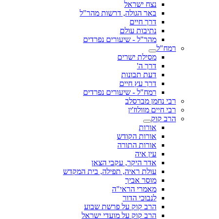
נצח ישראל
באר הגולה, דרשות מהר"ל
דרך חיים
נתיבות עולם
מהר"ל - שיעורים נפרדים
רמח"ל
מסילת ישרים
דרך ה'
דעת תבונות
דרך עץ חיים
רמח"ל - שיעורים נפרדים
רבי נחמן מברסלב
רבי חיים מוולוז'ין
הרב קוק
אורות
אורות הקודש
אורות התורה
עין איה
אדר היקר, עקבי הצאן
עולת ראיה, תפילה, בית המקדש
מוסר אביך
מאמרי הראי"ה
לנבוכי הדור
הרב קוק על פרשת שבוע
הרב קוק על מועדי ישראל