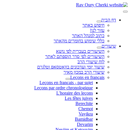
דף הבית
חיפוש באתר
עזור לנו!
כתוב למנהל האתר
כללי שימוש בחומרים מהאתר
שיעורים
השיעורים בעברית לפי נושא
השיעורים לפי סדר הוספתם לאתר
לוח שיעורי הרב
שיעור יומי ועדכונים בוואטסאפ וטלגרם
שיעורי הרב במכון מאיר
Leçons en français
Leçons en français - par sujet
Leçons par ordre chronologique
L'horaire des leçons
Les fêtes juives
Berechite
Chemot
Vayikra
Bamidbar
Devarim
Neviim et Ketouvim