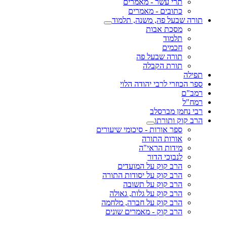
תרי עשר - מאמרים
כתובים - מאמרים
תורה שבעל פה, משנה, תלמוד
מסכת אבות
תלמוד
חכמים
תורה שבעל פה
תורת הקבלה
תפילה
ספר הכוזרי לרבי יהודה הלוי
רמב"ם
רמח"ל
רבי נחמן מברסלב
הרב קוק ותורתו
ספר אורות - סיכומי שיעורים
אורות התורה
מידות הראי"ה
לנבוכי הדור
הרב קוק על המועדים
הרב קוק על יסודות התורה
הרב קוק על תשובה
הרב קוק על גלות, גאולה
הרב קוק על חברה, מלחמה
הרב קוק - מאמרים שונים