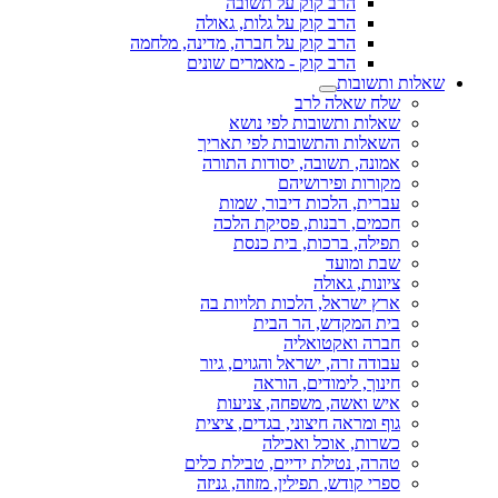
הרב קוק על תשובה
הרב קוק על גלות, גאולה
הרב קוק על חברה, מדינה, מלחמה
הרב קוק - מאמרים שונים
שאלות ותשובות
שלח שאלה לרב
שאלות ותשובות לפי נושא
השאלות והתשובות לפי תאריך
אמונה, תשובה, יסודות התורה
מקורות ופירושיהם
עברית, הלכות דיבור, שמות
חכמים, רבנות, פסיקת הלכה
תפילה, ברכות, בית כנסת
שבת ומועד
ציונות, גאולה
ארץ ישראל, הלכות תלויות בה
בית המקדש, הר הבית
חברה ואקטואליה
עבודה זרה, ישראל והגוים, גיור
חינוך, לימודים, הוראה
איש ואשה, משפחה, צניעות
גוף ומראה חיצוני, בגדים, ציצית
כשרות, אוכל ואכילה
טהרה, נטילת ידיים, טבילת כלים
ספרי קודש, תפילין, מזוזה, גניזה