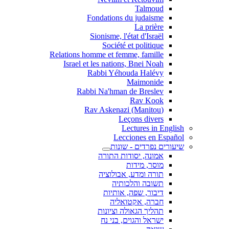
Talmoud
Fondations du judaisme
La prière
Sionisme, l'état d'Israël
Société et politique
Relations homme et femme, famille
Israel et les nations, Bnei Noah
Rabbi Yéhouda Halévy
Maimonide
Rabbi Na'hman de Breslev
Rav Kook
(Rav Askenazi (Manitou
Leçons divers
Lectures in English
Lecciones en Español
שיעורים נפרדים - שונות
אמונה, יסודות התורה
מוסר, מידות
תורה ומדע, אבולוציה
תשובה והלכותיה
דיבור, שפה, אותיות
חברה, אקטואליה
תהליך הגאולה וציונות
ישראל והגוים, בני נח