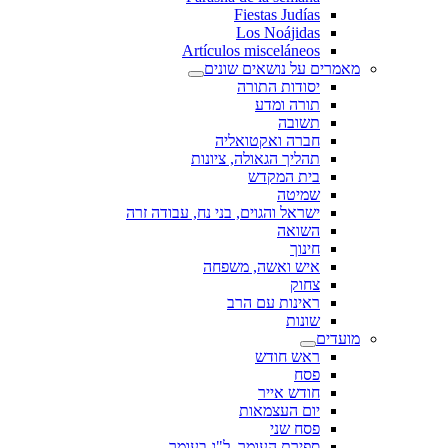
Fiestas Judías
Los Noájidas
Artículos misceláneos
מאמרים על נושאים שונים
יסודות התורה
תורה ומדע
תשובה
חברה ואקטואליה
תהליך הגאולה, ציונות
בית המקדש
שמיטה
ישראל והגוים, בני נח, עבודה זרה
השואה
חינוך
איש ואשה, משפחה
צחוק
ראינות עם הרב
שונות
מועדים
ראש חודש
פסח
חודש אייר
יום העצמאות
פסח שני
ספירת העומר, ל"ג בעומר