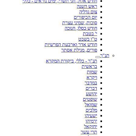
חודש אלול, חגי תשרי, ימים נוראים - כללי
ראש השנה
צום גדליה
יום הכיפורים
סוכות, שמיני עצרת
חודש כסלו, חנוכה
י' בטבת
ט"ו בשבט
חודש אדר וארבעת הפרשיות
פורים, מגילת אסתר
תנ"ך
תנ"ך - כללי, ביקורת המקרא
בראשית
שמות
ויקרא
במדבר
דברים
יהושע
שופטים
שמואל
מלכים
ישעיהו
ירמיהו
יחזקאל
תרי עשר