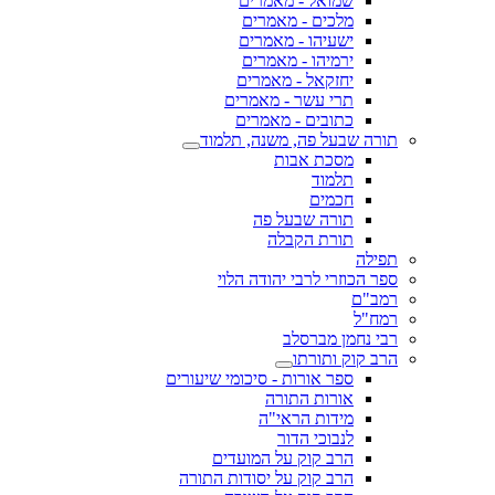
שמואל - מאמרים
מלכים - מאמרים
ישעיהו - מאמרים
ירמיהו - מאמרים
יחזקאל - מאמרים
תרי עשר - מאמרים
כתובים - מאמרים
תורה שבעל פה, משנה, תלמוד
מסכת אבות
תלמוד
חכמים
תורה שבעל פה
תורת הקבלה
תפילה
ספר הכוזרי לרבי יהודה הלוי
רמב"ם
רמח"ל
רבי נחמן מברסלב
הרב קוק ותורתו
ספר אורות - סיכומי שיעורים
אורות התורה
מידות הראי"ה
לנבוכי הדור
הרב קוק על המועדים
הרב קוק על יסודות התורה