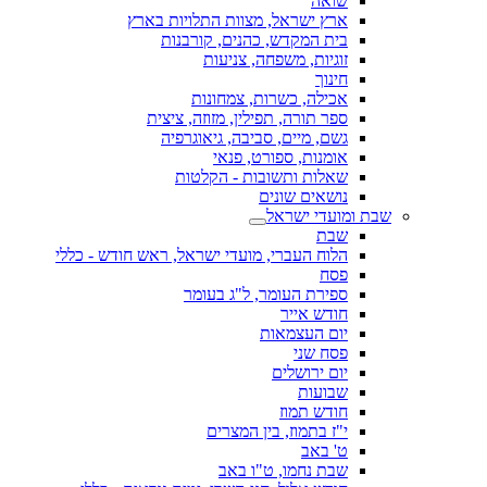
שואה
ארץ ישראל, מצוות התלויות בארץ
בית המקדש, כהנים, קורבנות
זוגיות, משפחה, צניעות
חינוך
אכילה, כשרות, צמחונות
ספר תורה, תפילין, מזוזה, ציצית
גשם, מיים, סביבה, גיאוגרפיה
אומנות, ספורט, פנאי
שאלות ותשובות - הקלטות
נושאים שונים
שבת ומועדי ישראל
שבת
הלוח העברי, מועדי ישראל, ראש חודש - כללי
פסח
ספירת העומר, ל"ג בעומר
חודש אייר
יום העצמאות
פסח שני
יום ירושלים
שבועות
חודש תמוז
י"ז בתמוז, בין המצרים
ט' באב
שבת נחמו, ט"ו באב