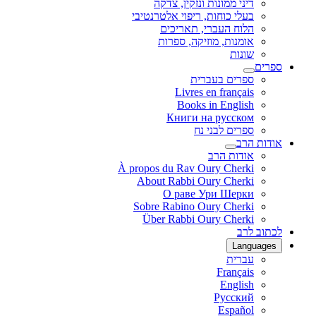
דיני ממונות ונזקין, צדקה
בעלי כוחות, ריפוי אלטרנטיבי
הלוח העברי, תאריכים
אומנות, מוזיקה, ספרות
שונות
ספרים
ספרים בעברית
Livres en français
Books in English
Книги на русском
ספרים לבני נח
אודות הרב
אודות הרב
À propos du Rav Oury Cherki
About Rabbi Oury Cherki
О раве Ури Шерки
Sobre Rabino Oury Cherki
Über Rabbi Oury Cherki
לכתוב לרב
Languages
עברית
Français
English
Русский
Español