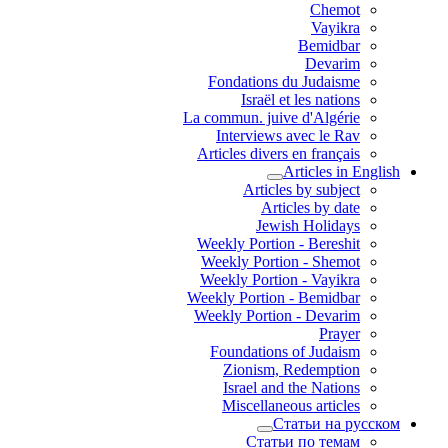
Chemot
Vayikra
Bemidbar
Devarim
Fondations du Judaisme
Israël et les nations
La commun. juive d'Algérie
Interviews avec le Rav
Articles divers en français
Articles in English
Articles by subject
Articles by date
Jewish Holidays
Weekly Portion - Bereshit
Weekly Portion - Shemot
Weekly Portion - Vayikra
Weekly Portion - Bemidbar
Weekly Portion - Devarim
Prayer
Foundations of Judaism
Zionism, Redemption
Israel and the Nations
Miscellaneous articles
Статьи на русском
Статьи по темам