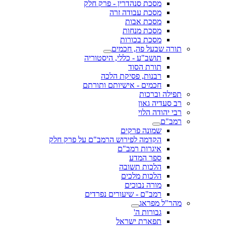
מסכת סנהדרין - פרק חלק
מסכת עבודה זרה
מסכת אבות
מסכת מנחות
מסכת בכורות
תורה שבעל פה, חכמים
תושב"ע - כללי, היסטוריה
תורת הסוד
רבנות, פסיקת הלכה
חכמים - אישיותם ותורתם
תפילה וברכות
רב סעדיה גאון
רבי יהודה הלוי
רמב"ם
שמונה פרקים
הקדמה לפירוש הרמב"ם על פרק חלק
איגרות רמב"ם
ספר המדע
הלכות תשובה
הלכות מלכים
מורה נבוכים
רמב"ם - שיעורים נפרדים
מהר"ל מפראג
גבורות ה'
תפארת ישראל