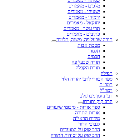
שמואל - מאמרים
מלכים - מאמרים
ישעיהו - מאמרים
ירמיהו - מאמרים
יחזקאל - מאמרים
תרי עשר - מאמרים
כתובים - מאמרים
תורה שבעל פה, משנה, תלמוד
מסכת אבות
תלמוד
חכמים
תורה שבעל פה
תורת הקבלה
תפילה
ספר הכוזרי לרבי יהודה הלוי
רמב"ם
רמח"ל
רבי נחמן מברסלב
הרב קוק ותורתו
ספר אורות - סיכומי שיעורים
אורות התורה
מידות הראי"ה
לנבוכי הדור
הרב קוק על המועדים
הרב קוק על יסודות התורה