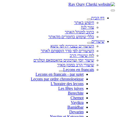
דף הבית
חיפוש באתר
עזור לנו!
כתוב למנהל האתר
כללי שימוש בחומרים מהאתר
שיעורים
השיעורים בעברית לפי נושא
השיעורים לפי סדר הוספתם לאתר
לוח שיעורי הרב
שיעור יומי ועדכונים בוואטסאפ וטלגרם
שיעורי הרב במכון מאיר
Leçons en français
Leçons en français - par sujet
Leçons par ordre chronologique
L'horaire des leçons
Les fêtes juives
Berechite
Chemot
Vayikra
Bamidbar
Devarim
Neviim et Ketouvim