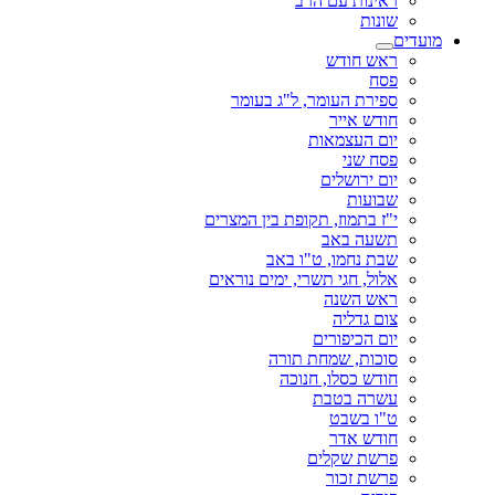
ראינות עם הרב
שונות
מועדים
ראש חודש
פסח
ספירת העומר, ל"ג בעומר
חודש אייר
יום העצמאות
פסח שני
יום ירושלים
שבועות
י"ז בתמוז, תקופת בין המצרים
תשעה באב
שבת נחמו, ט"ו באב
אלול, חגי תשרי, ימים נוראים
ראש השנה
צום גדליה
יום הכיפורים
סוכות, שמחת תורה
חודש כסלו, חנוכה
עשרה בטבת
ט"ו בשבט
חודש אדר
פרשת שקלים
פרשת זכור