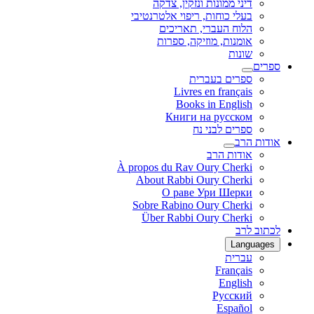
דיני ממונות ונזקין, צדקה
בעלי כוחות, ריפוי אלטרנטיבי
הלוח העברי, תאריכים
אומנות, מוזיקה, ספרות
שונות
ספרים
ספרים בעברית
Livres en français
Books in English
Книги на русском
ספרים לבני נח
אודות הרב
אודות הרב
À propos du Rav Oury Cherki
About Rabbi Oury Cherki
О раве Ури Шерки
Sobre Rabino Oury Cherki
Über Rabbi Oury Cherki
לכתוב לרב
Languages
עברית
Français
English
Русский
Español