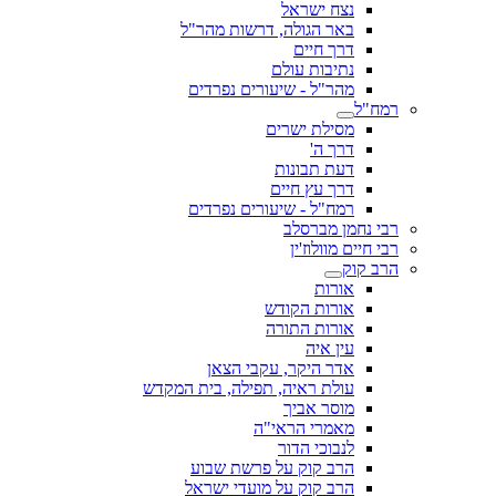
נצח ישראל
באר הגולה, דרשות מהר"ל
דרך חיים
נתיבות עולם
מהר"ל - שיעורים נפרדים
רמח"ל
מסילת ישרים
דרך ה'
דעת תבונות
דרך עץ חיים
רמח"ל - שיעורים נפרדים
רבי נחמן מברסלב
רבי חיים מוולוז'ין
הרב קוק
אורות
אורות הקודש
אורות התורה
עין איה
אדר היקר, עקבי הצאן
עולת ראיה, תפילה, בית המקדש
מוסר אביך
מאמרי הראי"ה
לנבוכי הדור
הרב קוק על פרשת שבוע
הרב קוק על מועדי ישראל