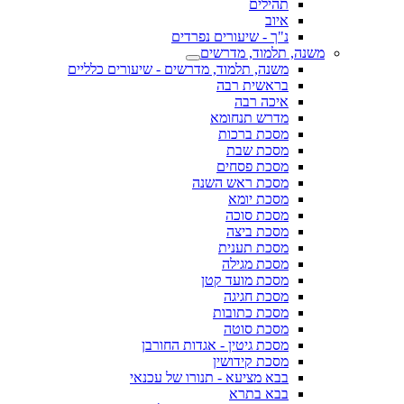
תהילים
איוב
נ"ך - שיעורים נפרדים
משנה, תלמוד, מדרשים
משנה, תלמוד, מדרשים - שיעורים כלליים
בראשית רבה
איכה רבה
מדרש תנחומא
מסכת ברכות
מסכת שבת
מסכת פסחים
מסכת ראש השנה
מסכת יומא
מסכת סוכה
מסכת ביצה
מסכת תענית
מסכת מגילה
מסכת מועד קטן
מסכת חגיגה
מסכת כתובות
מסכת סוטה
מסכת גיטין - אגדות החורבן
מסכת קידושין
בבא מציעא - תנורו של עכנאי
בבא בתרא