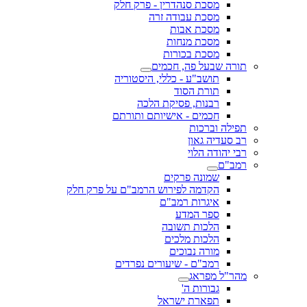
מסכת סנהדרין - פרק חלק
מסכת עבודה זרה
מסכת אבות
מסכת מנחות
מסכת בכורות
תורה שבעל פה, חכמים
תושב"ע - כללי, היסטוריה
תורת הסוד
רבנות, פסיקת הלכה
חכמים - אישיותם ותורתם
תפילה וברכות
רב סעדיה גאון
רבי יהודה הלוי
רמב"ם
שמונה פרקים
הקדמה לפירוש הרמב"ם על פרק חלק
איגרות רמב"ם
ספר המדע
הלכות תשובה
הלכות מלכים
מורה נבוכים
רמב"ם - שיעורים נפרדים
מהר"ל מפראג
גבורות ה'
תפארת ישראל