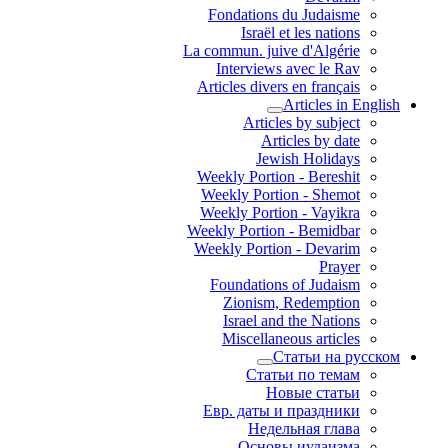
Fondations du Judaisme
Israël et les nations
La commun. juive d'Algérie
Interviews avec le Rav
Articles divers en français
Articles in English
Articles by subject
Articles by date
Jewish Holidays
Weekly Portion - Bereshit
Weekly Portion - Shemot
Weekly Portion - Vayikra
Weekly Portion - Bemidbar
Weekly Portion - Devarim
Prayer
Foundations of Judaism
Zionism, Redemption
Israel and the Nations
Miscellaneous articles
Статьи на русском
Статьи по темам
Новые статьи
Евр. даты и праздники
Недельная глава
Основы иудаизма