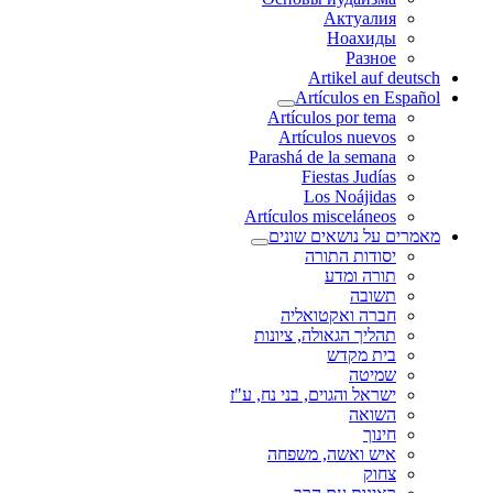
Актуалия
Ноахиды
Разное
Artikel auf deutsch
Artículos en Español
Artículos por tema
Artículos nuevos
Parashá de la semana
Fiestas Judías
Los Noájidas
Artículos misceláneos
מאמרים על נושאים שונים
יסודות התורה
תורה ומדע
תשובה
חברה ואקטואליה
תהליך הגאולה, ציונות
בית מקדש
שמיטה
ישראל והגוים, בני נח, ע"ז
השואה
חינוך
איש ואשה, משפחה
צחוק