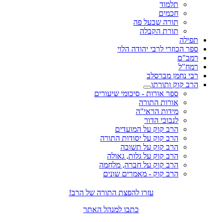
תלמוד
חכמים
תורה שבעל פה
תורת הקבלה
תפילה
ספר הכוזרי לרבי יהודה הלוי
רמב"ם
רמח"ל
רבי נחמן מברסלב
הרב קוק ותורתו
ספר אורות - סיכומי שיעורים
אורות התורה
מידות הראי"ה
לנבוכי הדור
הרב קוק על המועדים
הרב קוק על יסודות התורה
הרב קוק על תשובה
הרב קוק על גלות, גאולה
הרב קוק על חברה, מלחמה
הרב קוק - מאמרים שונים
עזרו להפצת התורה של הרב!
כתבו למנהל האתר