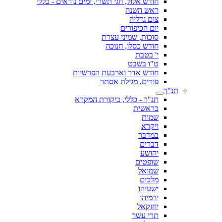
חודש אלול, חגי תשרי, ימים נוראים - כללי
ראש השנה
צום גדליה
יום הכיפורים
סוכות, שמיני עצרת
חודש כסלו, חנוכה
י' בטבת
ט"ו בשבט
חודש אדר וארבעת הפרשיות
פורים, מגילת אסתר
תנ"ך
תנ"ך - כללי, ביקורת המקרא
בראשית
שמות
ויקרא
במדבר
דברים
יהושע
שופטים
שמואל
מלכים
ישעיהו
ירמיהו
יחזקאל
תרי עשר