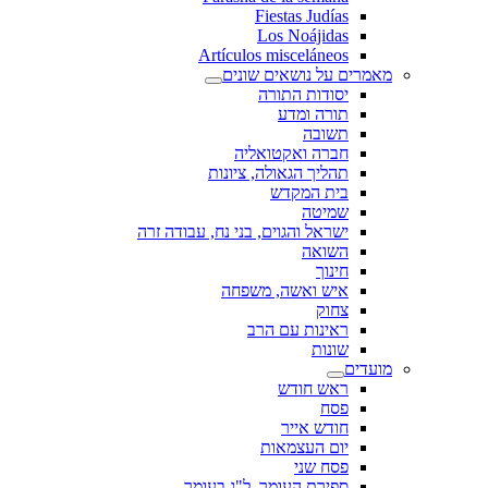
Fiestas Judías
Los Noájidas
Artículos misceláneos
מאמרים על נושאים שונים
יסודות התורה
תורה ומדע
תשובה
חברה ואקטואליה
תהליך הגאולה, ציונות
בית המקדש
שמיטה
ישראל והגוים, בני נח, עבודה זרה
השואה
חינוך
איש ואשה, משפחה
צחוק
ראינות עם הרב
שונות
מועדים
ראש חודש
פסח
חודש אייר
יום העצמאות
פסח שני
ספירת העומר, ל"ג בעומר