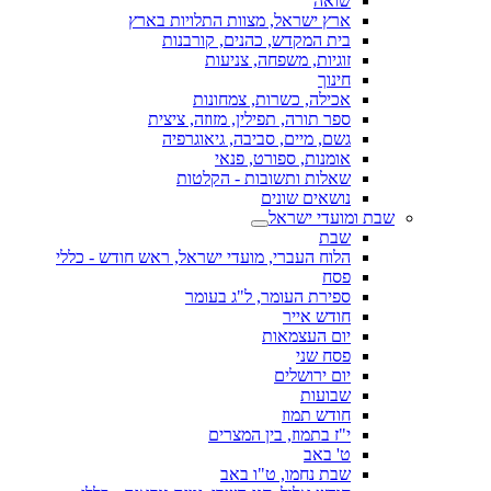
שואה
ארץ ישראל, מצוות התלויות בארץ
בית המקדש, כהנים, קורבנות
זוגיות, משפחה, צניעות
חינוך
אכילה, כשרות, צמחונות
ספר תורה, תפילין, מזוזה, ציצית
גשם, מיים, סביבה, גיאוגרפיה
אומנות, ספורט, פנאי
שאלות ותשובות - הקלטות
נושאים שונים
שבת ומועדי ישראל
שבת
הלוח העברי, מועדי ישראל, ראש חודש - כללי
פסח
ספירת העומר, ל"ג בעומר
חודש אייר
יום העצמאות
פסח שני
יום ירושלים
שבועות
חודש תמוז
י"ז בתמוז, בין המצרים
ט' באב
שבת נחמו, ט"ו באב