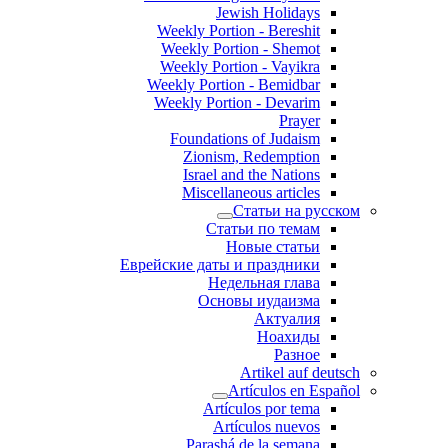
Jewish Holidays
Weekly Portion - Bereshit
Weekly Portion - Shemot
Weekly Portion - Vayikra
Weekly Portion - Bemidbar
Weekly Portion - Devarim
Prayer
Foundations of Judaism
Zionism, Redemption
Israel and the Nations
Miscellaneous articles
Статьи на русском
Статьи по темам
Новые статьи
Еврейские даты и праздники
Недельная глава
Основы иудаизма
Актуалия
Ноахиды
Разное
Artikel auf deutsch
Artículos en Español
Artículos por tema
Artículos nuevos
Parashá de la semana