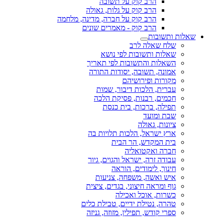
הרב קוק על תשובה
הרב קוק על גלות, גאולה
הרב קוק על חברה, מדינה, מלחמה
הרב קוק - מאמרים שונים
שאלות ותשובות
שלח שאלה לרב
שאלות ותשובות לפי נושא
השאלות והתשובות לפי תאריך
אמונה, תשובה, יסודות התורה
מקורות ופירושיהם
עברית, הלכות דיבור, שמות
חכמים, רבנות, פסיקת הלכה
תפילה, ברכות, בית כנסת
שבת ומועד
ציונות, גאולה
ארץ ישראל, הלכות תלויות בה
בית המקדש, הר הבית
חברה ואקטואליה
עבודה זרה, ישראל והגוים, גיור
חינוך, לימודים, הוראה
איש ואשה, משפחה, צניעות
גוף ומראה חיצוני, בגדים, ציצית
כשרות, אוכל ואכילה
טהרה, נטילת ידיים, טבילת כלים
ספרי קודש, תפילין, מזוזה, גניזה