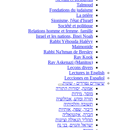
Talmoud
Fondations du judaisme
La prière
Sionisme, l'état d'Israël
Société et politique
Relations homme et femme, famille
Israel et les nations, Bnei Noah
Rabbi Yéhouda Halévy
Maimonide
Rabbi Na'hman de Breslev
Rav Kook
(Rav Askenazi (Manitou
Leçons divers
Lectures in English
Lecciones en Español
שיעורים נפרדים - שונות
אמונה, יסודות התורה
מוסר, מידות
תורה ומדע, אבולוציה
תשובה והלכותיה
דיבור, שפה, אותיות
חברה, אקטואליה
תהליך הגאולה וציונות
ישראל והגוים, בני נח