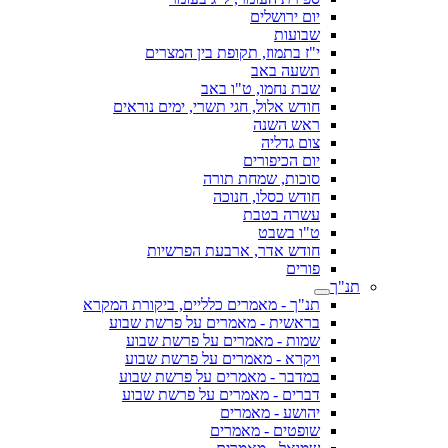
יום ירושלים
שבועות
י"ז בתמוז, תקופת בין המצרים
תשעה באב
שבת נחמו, ט"ו באב
חודש אלול, חגי תשרי, ימים נוראים
ראש השנה
צום גדליה
יום הכיפורים
סוכות, שמחת תורה
חודש כסלו, חנוכה
עשרה בטבת
ט"ו בשבט
חודש אדר, ארבעת הפרשיות
פורים
תנ"ך
תנ"ך - מאמרים כלליים, ביקורת המקרא
בראשית - מאמרים על פרשת שבוע
שמות - מאמרים על פרשת שבוע
ויקרא - מאמרים על פרשת שבוע
במדבר - מאמרים על פרשת שבוע
דברים - מאמרים על פרשת שבוע
יהושע - מאמרים
שופטים - מאמרים