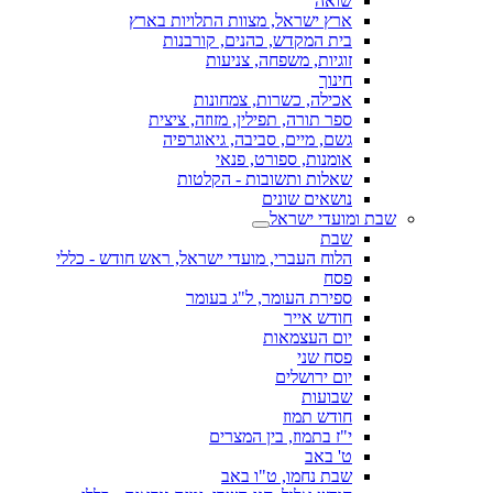
שואה
ארץ ישראל, מצוות התלויות בארץ
בית המקדש, כהנים, קורבנות
זוגיות, משפחה, צניעות
חינוך
אכילה, כשרות, צמחונות
ספר תורה, תפילין, מזוזה, ציצית
גשם, מיים, סביבה, גיאוגרפיה
אומנות, ספורט, פנאי
שאלות ותשובות - הקלטות
נושאים שונים
שבת ומועדי ישראל
שבת
הלוח העברי, מועדי ישראל, ראש חודש - כללי
פסח
ספירת העומר, ל"ג בעומר
חודש אייר
יום העצמאות
פסח שני
יום ירושלים
שבועות
חודש תמוז
י"ז בתמוז, בין המצרים
ט' באב
שבת נחמו, ט"ו באב