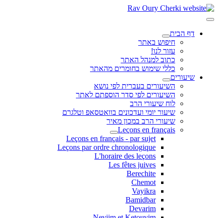
דף הבית
חיפוש באתר
עזור לנו!
כתוב למנהל האתר
כללי שימוש בחומרים מהאתר
שיעורים
השיעורים בעברית לפי נושא
השיעורים לפי סדר הוספתם לאתר
לוח שיעורי הרב
שיעור יומי ועדכונים בוואטסאפ וטלגרם
שיעורי הרב במכון מאיר
Leçons en français
Leçons en français - par sujet
Leçons par ordre chronologique
L'horaire des leçons
Les fêtes juives
Berechite
Chemot
Vayikra
Bamidbar
Devarim
Neviim et Ketouvim