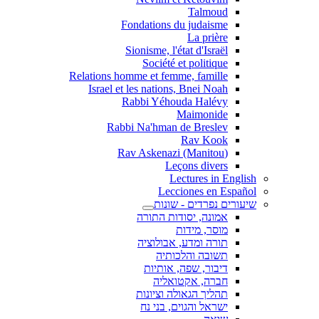
Talmoud
Fondations du judaisme
La prière
Sionisme, l'état d'Israël
Société et politique
Relations homme et femme, famille
Israel et les nations, Bnei Noah
Rabbi Yéhouda Halévy
Maimonide
Rabbi Na'hman de Breslev
Rav Kook
(Rav Askenazi (Manitou
Leçons divers
Lectures in English
Lecciones en Español
שיעורים נפרדים - שונות
אמונה, יסודות התורה
מוסר, מידות
תורה ומדע, אבולוציה
תשובה והלכותיה
דיבור, שפה, אותיות
חברה, אקטואליה
תהליך הגאולה וציונות
ישראל והגוים, בני נח