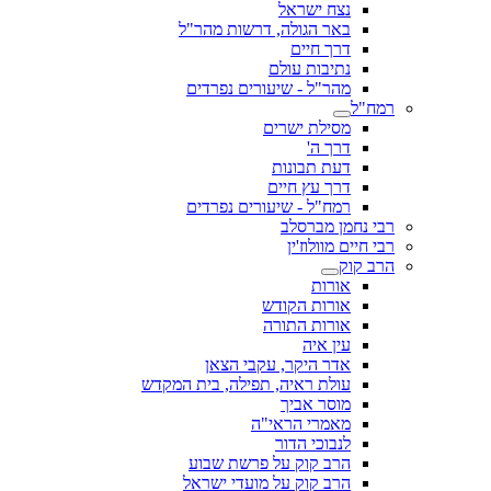
נצח ישראל
באר הגולה, דרשות מהר"ל
דרך חיים
נתיבות עולם
מהר"ל - שיעורים נפרדים
רמח"ל
מסילת ישרים
דרך ה'
דעת תבונות
דרך עץ חיים
רמח"ל - שיעורים נפרדים
רבי נחמן מברסלב
רבי חיים מוולוז'ין
הרב קוק
אורות
אורות הקודש
אורות התורה
עין איה
אדר היקר, עקבי הצאן
עולת ראיה, תפילה, בית המקדש
מוסר אביך
מאמרי הראי"ה
לנבוכי הדור
הרב קוק על פרשת שבוע
הרב קוק על מועדי ישראל