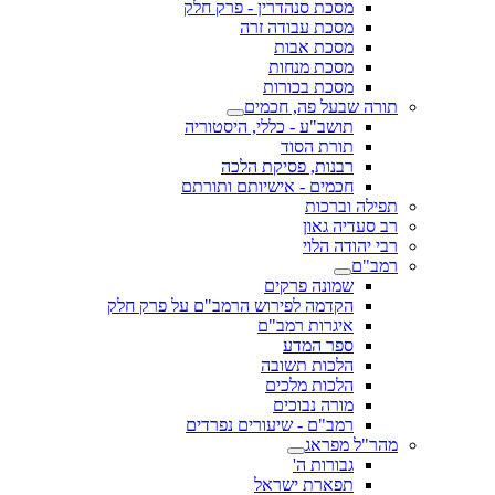
מסכת סנהדרין - פרק חלק
מסכת עבודה זרה
מסכת אבות
מסכת מנחות
מסכת בכורות
תורה שבעל פה, חכמים
תושב"ע - כללי, היסטוריה
תורת הסוד
רבנות, פסיקת הלכה
חכמים - אישיותם ותורתם
תפילה וברכות
רב סעדיה גאון
רבי יהודה הלוי
רמב"ם
שמונה פרקים
הקדמה לפירוש הרמב"ם על פרק חלק
איגרות רמב"ם
ספר המדע
הלכות תשובה
הלכות מלכים
מורה נבוכים
רמב"ם - שיעורים נפרדים
מהר"ל מפראג
גבורות ה'
תפארת ישראל