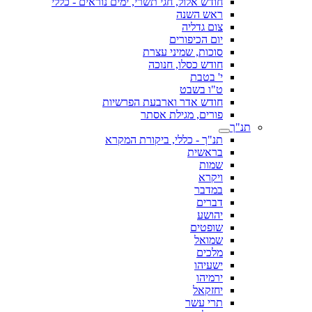
חודש אלול, חגי תשרי, ימים נוראים - כללי
ראש השנה
צום גדליה
יום הכיפורים
סוכות, שמיני עצרת
חודש כסלו, חנוכה
י' בטבת
ט"ו בשבט
חודש אדר וארבעת הפרשיות
פורים, מגילת אסתר
תנ"ך
תנ"ך - כללי, ביקורת המקרא
בראשית
שמות
ויקרא
במדבר
דברים
יהושע
שופטים
שמואל
מלכים
ישעיהו
ירמיהו
יחזקאל
תרי עשר