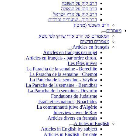
הרב קוק על תשובה
הרב קוק על הגאולה
הרב קוק על ארץ ישראל
הרב קוק - שיעורים נפרדים
הרב אשכנזי (מניטו)
מאמרים
המאמרים של הרב אורי שרקי לפי נושא
מאמרים חדשים
Articles en français
Articles en français par sujet
.Articles en français - par ordre chron
Les fêtes juives
La Paracha de la semaine - Berechite
La Paracha de la semaine - Chemot
La Paracha de la semaine - Vayikra
La Paracha de la semaine - Bemidbar
La Paracha de la semaine - Devarim
Fondations du Judaisme
Israël et les nations, Noachides
La communauté juive d'Algérie
Interviews avec le Rav
Articles divers en français
Articles in English
Articles in English by subject
Articles in English - by date