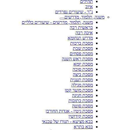
תהילים
איוב
נ"ך - שיעורים נפרדים
משנה, תלמוד, מדרשים
משנה, תלמוד, מדרשים - שיעורים כלליים
בראשית רבה
איכה רבה
מדרש תנחומא
מסכת ברכות
מסכת שבת
מסכת פסחים
מסכת ראש השנה
מסכת יומא
מסכת סוכה
מסכת ביצה
מסכת תענית
מסכת מגילה
מסכת מועד קטן
מסכת חגיגה
מסכת כתובות
מסכת סוטה
מסכת גיטין - אגדות החורבן
מסכת קידושין
בבא מציעא - תנורו של עכנאי
בבא בתרא