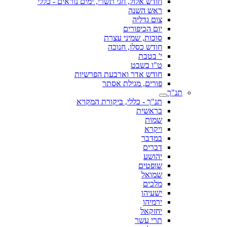
חודש אלול, חגי תשרי, ימים נוראים - כללי
ראש השנה
צום גדליה
יום הכיפורים
סוכות, שמיני עצרת
חודש כסלו, חנוכה
י' בטבת
ט"ו בשבט
חודש אדר וארבעת הפרשיות
פורים, מגילת אסתר
תנ"ך
תנ"ך - כללי, ביקורת המקרא
בראשית
שמות
ויקרא
במדבר
דברים
יהושע
שופטים
שמואל
מלכים
ישעיהו
ירמיהו
יחזקאל
תרי עשר