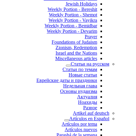
Jewish Holidays
Weekly Portion - Bereshit
Weekly Portion - Shemot
Weekly Portion - Vayikra
Weekly Portion - Bemidbar
Weekly Portion - Devarim
Prayer
Foundations of Judaism
Zionism, Redemption
Israel and the Nations
Miscellaneous articles
Статьи на русском
Статьи по темам
Новые статьи
Еврейские даты и праздники
Недельная глава
Основы иудаизма
Актуалия
Ноахиды
Разное
Artikel auf deutsch
Artículos en Español
Artículos por tema
Artículos nuevos
Parashá de la semana