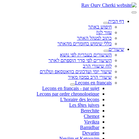
דף הבית
חיפוש באתר
עזור לנו!
כתוב למנהל האתר
כללי שימוש בחומרים מהאתר
שיעורים
השיעורים בעברית לפי נושא
השיעורים לפי סדר הוספתם לאתר
לוח שיעורי הרב
שיעור יומי ועדכונים בוואטסאפ וטלגרם
שיעורי הרב במכון מאיר
Leçons en français
Leçons en français - par sujet
Leçons par ordre chronologique
L'horaire des leçons
Les fêtes juives
Berechite
Chemot
Vayikra
Bamidbar
Devarim
Neviim et Ketouvim