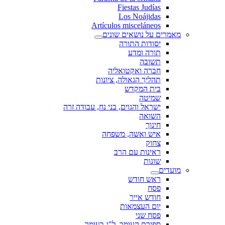
Fiestas Judías
Los Noájidas
Artículos misceláneos
מאמרים על נושאים שונים
יסודות התורה
תורה ומדע
תשובה
חברה ואקטואליה
תהליך הגאולה, ציונות
בית המקדש
שמיטה
ישראל והגוים, בני נח, עבודה זרה
השואה
חינוך
איש ואשה, משפחה
צחוק
ראינות עם הרב
שונות
מועדים
ראש חודש
פסח
חודש אייר
יום העצמאות
פסח שני
ספירת העומר, ל"ג בעומר