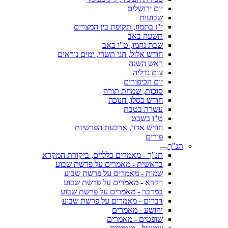
יום ירושלים
שבועות
י"ז בתמוז, תקופת בין המצרים
תשעה באב
שבת נחמו, ט"ו באב
חודש אלול, חגי תשרי, ימים נוראים
ראש השנה
צום גדליה
יום הכיפורים
סוכות, שמחת תורה
חודש כסלו, חנוכה
עשרה בטבת
ט"ו בשבט
חודש אדר, ארבעת הפרשיות
פורים
תנ"ך
תנ"ך - מאמרים כלליים, ביקורת המקרא
בראשית - מאמרים על פרשת שבוע
שמות - מאמרים על פרשת שבוע
ויקרא - מאמרים על פרשת שבוע
במדבר - מאמרים על פרשת שבוע
דברים - מאמרים על פרשת שבוע
יהושע - מאמרים
שופטים - מאמרים