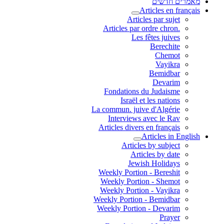
מאמרים חדשים
Articles en français
Articles par sujet
.Articles par ordre chron
Les fêtes juives
Berechite
Chemot
Vayikra
Bemidbar
Devarim
Fondations du Judaisme
Israël et les nations
La commun. juive d'Algérie
Interviews avec le Rav
Articles divers en français
Articles in English
Articles by subject
Articles by date
Jewish Holidays
Weekly Portion - Bereshit
Weekly Portion - Shemot
Weekly Portion - Vayikra
Weekly Portion - Bemidbar
Weekly Portion - Devarim
Prayer