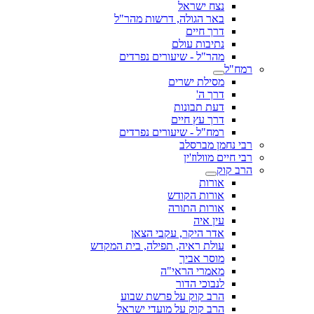
נצח ישראל
באר הגולה, דרשות מהר"ל
דרך חיים
נתיבות עולם
מהר"ל - שיעורים נפרדים
רמח"ל
מסילת ישרים
דרך ה'
דעת תבונות
דרך עץ חיים
רמח"ל - שיעורים נפרדים
רבי נחמן מברסלב
רבי חיים מוולוז'ין
הרב קוק
אורות
אורות הקודש
אורות התורה
עין איה
אדר היקר, עקבי הצאן
עולת ראיה, תפילה, בית המקדש
מוסר אביך
מאמרי הראי"ה
לנבוכי הדור
הרב קוק על פרשת שבוע
הרב קוק על מועדי ישראל