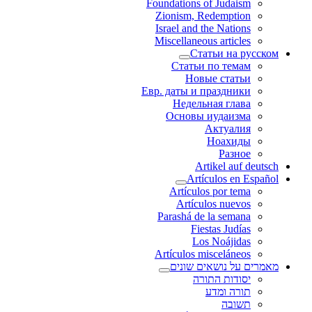
Foundations of Judaism
Zionism, Redemption
Israel and the Nations
Miscellaneous articles
Статьи на русском
Статьи по темам
Новые статьи
Евр. даты и праздники
Недельная глава
Основы иудаизма
Актуалия
Ноахиды
Разное
Artikel auf deutsch
Artículos en Español
Artículos por tema
Artículos nuevos
Parashá de la semana
Fiestas Judías
Los Noájidas
Artículos misceláneos
מאמרים על נושאים שונים
יסודות התורה
תורה ומדע
תשובה