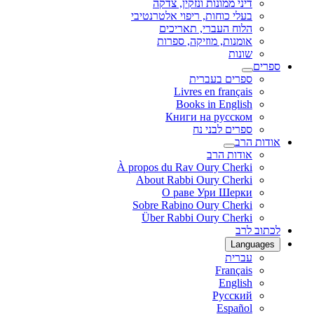
דיני ממונות ונזקין, צדקה
בעלי כוחות, ריפוי אלטרנטיבי
הלוח העברי, תאריכים
אומנות, מוזיקה, ספרות
שונות
ספרים
ספרים בעברית
Livres en français
Books in English
Книги на русском
ספרים לבני נח
אודות הרב
אודות הרב
À propos du Rav Oury Cherki
About Rabbi Oury Cherki
О раве Ури Шерки
Sobre Rabino Oury Cherki
Über Rabbi Oury Cherki
לכתוב לרב
Languages
עברית
Français
English
Русский
Español