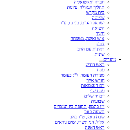
חברה ואקטואליה
תהליך הגאולה, ציונות
בית מקדש
שמיטה
ישראל והגוים, בני נח, ע"ז
השואה
חינוך
איש ואשה, משפחה
צחוק
ראינות עם הרב
שונות
מועדים
ראש חודש
פסח
ספירת העומר, ל"ג בעומר
חודש אייר
יום העצמאות
פסח שני
יום ירושלים
שבועות
י"ז בתמוז, תקופת בין המצרים
תשעה באב
שבת נחמו, ט"ו באב
אלול, חגי תשרי, ימים נוראים
ראש השנה