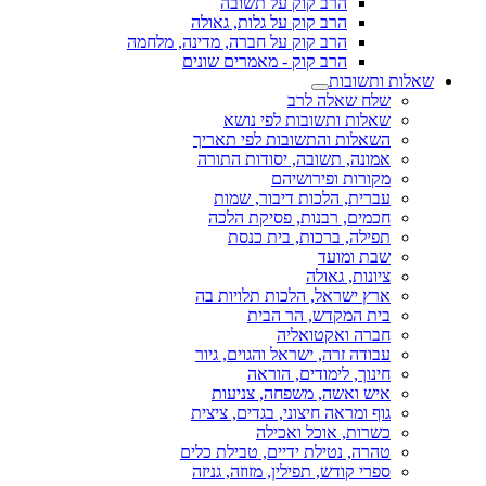
הרב קוק על תשובה
הרב קוק על גלות, גאולה
הרב קוק על חברה, מדינה, מלחמה
הרב קוק - מאמרים שונים
שאלות ותשובות
שלח שאלה לרב
שאלות ותשובות לפי נושא
השאלות והתשובות לפי תאריך
אמונה, תשובה, יסודות התורה
מקורות ופירושיהם
עברית, הלכות דיבור, שמות
חכמים, רבנות, פסיקת הלכה
תפילה, ברכות, בית כנסת
שבת ומועד
ציונות, גאולה
ארץ ישראל, הלכות תלויות בה
בית המקדש, הר הבית
חברה ואקטואליה
עבודה זרה, ישראל והגוים, גיור
חינוך, לימודים, הוראה
איש ואשה, משפחה, צניעות
גוף ומראה חיצוני, בגדים, ציצית
כשרות, אוכל ואכילה
טהרה, נטילת ידיים, טבילת כלים
ספרי קודש, תפילין, מזוזה, גניזה