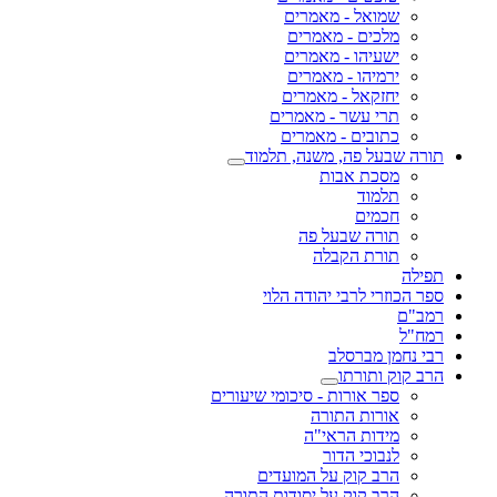
שמואל - מאמרים
מלכים - מאמרים
ישעיהו - מאמרים
ירמיהו - מאמרים
יחזקאל - מאמרים
תרי עשר - מאמרים
כתובים - מאמרים
תורה שבעל פה, משנה, תלמוד
מסכת אבות
תלמוד
חכמים
תורה שבעל פה
תורת הקבלה
תפילה
ספר הכוזרי לרבי יהודה הלוי
רמב"ם
רמח"ל
רבי נחמן מברסלב
הרב קוק ותורתו
ספר אורות - סיכומי שיעורים
אורות התורה
מידות הראי"ה
לנבוכי הדור
הרב קוק על המועדים
הרב קוק על יסודות התורה