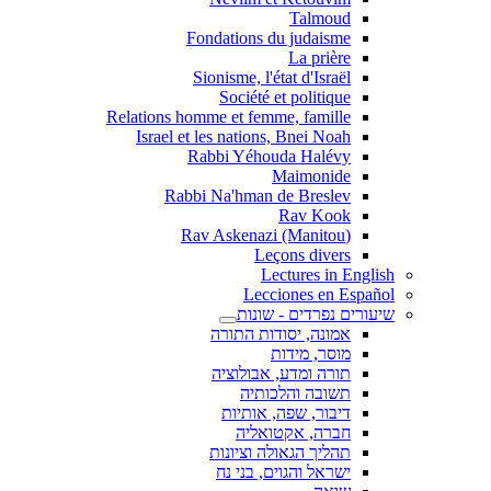
Talmoud
Fondations du judaisme
La prière
Sionisme, l'état d'Israël
Société et politique
Relations homme et femme, famille
Israel et les nations, Bnei Noah
Rabbi Yéhouda Halévy
Maimonide
Rabbi Na'hman de Breslev
Rav Kook
(Rav Askenazi (Manitou
Leçons divers
Lectures in English
Lecciones en Español
שיעורים נפרדים - שונות
אמונה, יסודות התורה
מוסר, מידות
תורה ומדע, אבולוציה
תשובה והלכותיה
דיבור, שפה, אותיות
חברה, אקטואליה
תהליך הגאולה וציונות
ישראל והגוים, בני נח