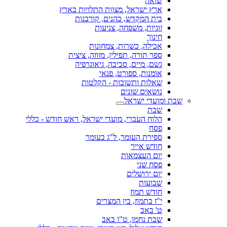
שואה
ארץ ישראל, מצוות התלויות בארץ
בית המקדש, כהנים, קורבנות
זוגיות, משפחה, צניעות
חינוך
אכילה, כשרות, צמחונות
ספר תורה, תפילין, מזוזה, ציצית
גשם, מיים, סביבה, גיאוגרפיה
אומנות, ספורט, פנאי
שאלות ותשובות - הקלטות
נושאים שונים
שבת ומועדי ישראל
שבת
הלוח העברי, מועדי ישראל, ראש חודש - כללי
פסח
ספירת העומר, ל"ג בעומר
חודש אייר
יום העצמאות
פסח שני
יום ירושלים
שבועות
חודש תמוז
י"ז בתמוז, בין המצרים
ט' באב
שבת נחמו, ט"ו באב