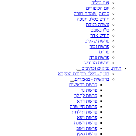
צום גדליה
יום הכיפורים
סוכות, שמחת תורה
חודש כסלו, חנוכה
עשרה בטבת
ט"ו בשבט
חודש אדר
פרשת שקלים
פרשת זכור
פורים
פרשת פרה
פרשת החודש
תורה, נביאים וכתובים
תנ"ך - כללי, ביקורת המקרא
בראשית - מאמרים
פרשת בראשית
פרשת נח
פרשת לך לך
פרשת וירא
פרשת חיי שרה
פרשת תולדות
פרשת ויצא
פרשת וישלח
פרשת וישב
פרשת מקץ