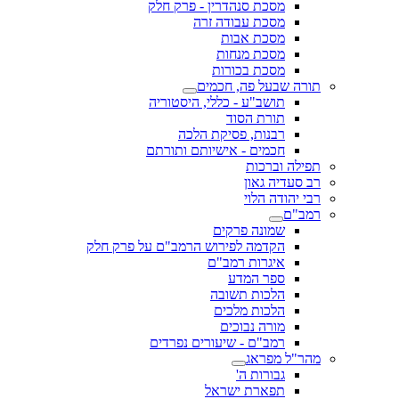
מסכת סנהדרין - פרק חלק
מסכת עבודה זרה
מסכת אבות
מסכת מנחות
מסכת בכורות
תורה שבעל פה, חכמים
תושב"ע - כללי, היסטוריה
תורת הסוד
רבנות, פסיקת הלכה
חכמים - אישיותם ותורתם
תפילה וברכות
רב סעדיה גאון
רבי יהודה הלוי
רמב"ם
שמונה פרקים
הקדמה לפירוש הרמב"ם על פרק חלק
איגרות רמב"ם
ספר המדע
הלכות תשובה
הלכות מלכים
מורה נבוכים
רמב"ם - שיעורים נפרדים
מהר"ל מפראג
גבורות ה'
תפארת ישראל