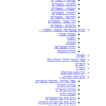
שמואל - מאמרים
מלכים - מאמרים
ישעיהו - מאמרים
ירמיהו - מאמרים
יחזקאל - מאמרים
תרי עשר - מאמרים
כתובים - מאמרים
תורה שבעל פה, משנה, תלמוד
מסכת אבות
תלמוד
חכמים
תורה שבעל פה
תורת הקבלה
תפילה
ספר הכוזרי לרבי יהודה הלוי
רמב"ם
רמח"ל
רבי נחמן מברסלב
הרב קוק ותורתו
ספר אורות - סיכומי שיעורים
אורות התורה
מידות הראי"ה
לנבוכי הדור
הרב קוק על המועדים
הרב קוק על יסודות התורה