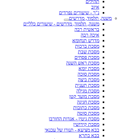
תהילים
איוב
נ"ך - שיעורים נפרדים
משנה, תלמוד, מדרשים
משנה, תלמוד, מדרשים - שיעורים כלליים
בראשית רבה
איכה רבה
מדרש תנחומא
מסכת ברכות
מסכת שבת
מסכת פסחים
מסכת ראש השנה
מסכת יומא
מסכת סוכה
מסכת ביצה
מסכת תענית
מסכת מגילה
מסכת מועד קטן
מסכת חגיגה
מסכת כתובות
מסכת סוטה
מסכת גיטין - אגדות החורבן
מסכת קידושין
בבא מציעא - תנורו של עכנאי
בבא בתרא