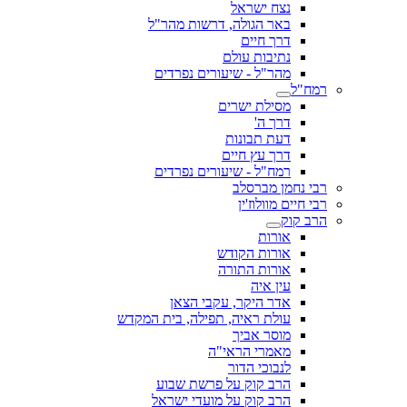
נצח ישראל
באר הגולה, דרשות מהר"ל
דרך חיים
נתיבות עולם
מהר"ל - שיעורים נפרדים
רמח"ל
מסילת ישרים
דרך ה'
דעת תבונות
דרך עץ חיים
רמח"ל - שיעורים נפרדים
רבי נחמן מברסלב
רבי חיים מוולוז'ין
הרב קוק
אורות
אורות הקודש
אורות התורה
עין איה
אדר היקר, עקבי הצאן
עולת ראיה, תפילה, בית המקדש
מוסר אביך
מאמרי הראי"ה
לנבוכי הדור
הרב קוק על פרשת שבוע
הרב קוק על מועדי ישראל