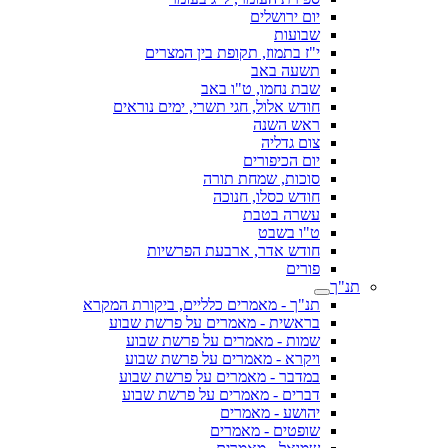
יום ירושלים
שבועות
י"ז בתמוז, תקופת בין המצרים
תשעה באב
שבת נחמו, ט"ו באב
חודש אלול, חגי תשרי, ימים נוראים
ראש השנה
צום גדליה
יום הכיפורים
סוכות, שמחת תורה
חודש כסלו, חנוכה
עשרה בטבת
ט"ו בשבט
חודש אדר, ארבעת הפרשיות
פורים
תנ"ך
תנ"ך - מאמרים כלליים, ביקורת המקרא
בראשית - מאמרים על פרשת שבוע
שמות - מאמרים על פרשת שבוע
ויקרא - מאמרים על פרשת שבוע
במדבר - מאמרים על פרשת שבוע
דברים - מאמרים על פרשת שבוע
יהושע - מאמרים
שופטים - מאמרים