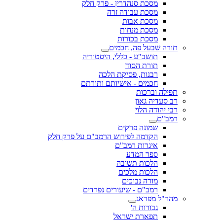
מסכת סנהדרין - פרק חלק
מסכת עבודה זרה
מסכת אבות
מסכת מנחות
מסכת בכורות
תורה שבעל פה, חכמים
תושב"ע - כללי, היסטוריה
תורת הסוד
רבנות, פסיקת הלכה
חכמים - אישיותם ותורתם
תפילה וברכות
רב סעדיה גאון
רבי יהודה הלוי
רמב"ם
שמונה פרקים
הקדמה לפירוש הרמב"ם על פרק חלק
איגרות רמב"ם
ספר המדע
הלכות תשובה
הלכות מלכים
מורה נבוכים
רמב"ם - שיעורים נפרדים
מהר"ל מפראג
גבורות ה'
תפארת ישראל