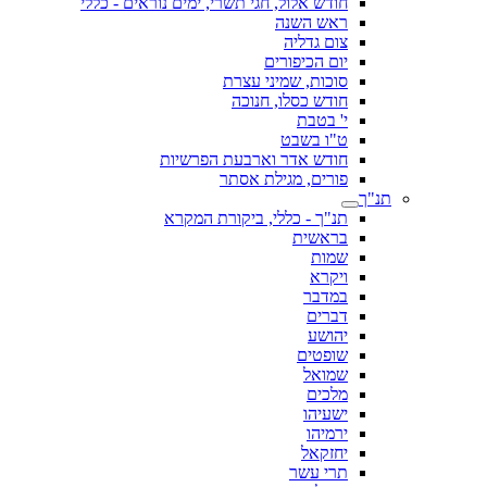
חודש אלול, חגי תשרי, ימים נוראים - כללי
ראש השנה
צום גדליה
יום הכיפורים
סוכות, שמיני עצרת
חודש כסלו, חנוכה
י' בטבת
ט"ו בשבט
חודש אדר וארבעת הפרשיות
פורים, מגילת אסתר
תנ"ך
תנ"ך - כללי, ביקורת המקרא
בראשית
שמות
ויקרא
במדבר
דברים
יהושע
שופטים
שמואל
מלכים
ישעיהו
ירמיהו
יחזקאל
תרי עשר