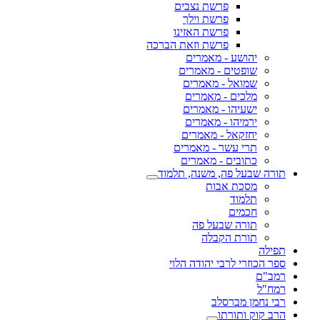
פרשת נצבים
פרשת וילך
פרשת האזינו
פרשת וזאת הברכה
יהושע - מאמרים
שופטים - מאמרים
שמואל - מאמרים
מלכים - מאמרים
ישעיהו - מאמרים
ירמיהו - מאמרים
יחזקאל - מאמרים
תרי עשר - מאמרים
כתובים - מאמרים
תורה שבעל פה, משנה, תלמוד
מסכת אבות
תלמוד
חכמים
תורה שבעל פה
תורת הקבלה
תפילה
ספר הכוזרי לרבי יהודה הלוי
רמב"ם
רמח"ל
רבי נחמן מברסלב
הרב קוק ותורתו