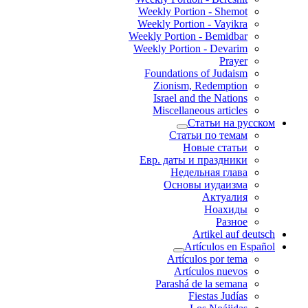
Weekly Portion - Shemot
Weekly Portion - Vayikra
Weekly Portion - Bemidbar
Weekly Portion - Devarim
Prayer
Foundations of Judaism
Zionism, Redemption
Israel and the Nations
Miscellaneous articles
Статьи на русском
Статьи по темам
Новые статьи
Евр. даты и праздники
Недельная глава
Основы иудаизма
Актуалия
Ноахиды
Разное
Artikel auf deutsch
Artículos en Español
Artículos por tema
Artículos nuevos
Parashá de la semana
Fiestas Judías