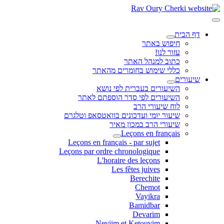
דף הבית
חיפוש באתר
עזור לנו!
כתוב למנהל האתר
כללי שימוש בחומרים מהאתר
שיעורים
השיעורים בעברית לפי נושא
השיעורים לפי סדר הוספתם לאתר
לוח שיעורי הרב
שיעור יומי ועדכונים בוואטסאפ וטלגרם
שיעורי הרב במכון מאיר
Leçons en français
Leçons en français - par sujet
Leçons par ordre chronologique
L'horaire des leçons
Les fêtes juives
Berechite
Chemot
Vayikra
Bamidbar
Devarim
Neviim et Ketouvim