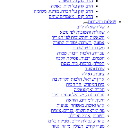
הרב קוק על תשובה
הרב קוק על גלות, גאולה
הרב קוק על חברה, מדינה, מלחמה
הרב קוק - מאמרים שונים
שאלות ותשובות
שלח שאלה לרב
שאלות ותשובות לפי נושא
השאלות והתשובות לפי תאריך
אמונה, תשובה, יסודות התורה
מקורות ופירושיהם
עברית, הלכות דיבור, שמות
חכמים, רבנות, פסיקת הלכה
תפילה, ברכות, בית כנסת
שבת ומועד
ציונות, גאולה
ארץ ישראל, הלכות תלויות בה
בית המקדש, הר הבית
חברה ואקטואליה
עבודה זרה, ישראל והגוים, גיור
חינוך, לימודים, הוראה
איש ואשה, משפחה, צניעות
גוף ומראה חיצוני, בגדים, ציצית
כשרות, אוכל ואכילה
טהרה, נטילת ידיים, טבילת כלים
ספרי קודש, תפילין, מזוזה, גניזה