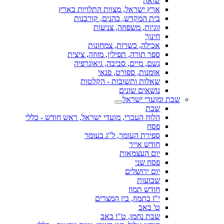
שואה
ארץ ישראל, מצוות התלויות בארץ
בית המקדש, כהנים, קורבנות
זוגיות, משפחה, צניעות
חינוך
אכילה, כשרות, צמחונות
ספר תורה, תפילין, מזוזה, ציצית
גשם, מיים, סביבה, גיאוגרפיה
אומנות, ספורט, פנאי
שאלות ותשובות - הקלטות
נושאים שונים
שבת ומועדי ישראל
שבת
הלוח העברי, מועדי ישראל, ראש חודש - כללי
פסח
ספירת העומר, ל"ג בעומר
חודש אייר
יום העצמאות
פסח שני
יום ירושלים
שבועות
חודש תמוז
י"ז בתמוז, בין המצרים
ט' באב
שבת נחמו, ט"ו באב