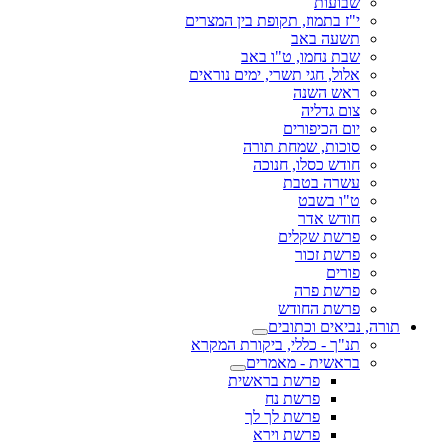
שבועות
י"ז בתמוז, תקופת בין המצרים
תשעה באב
שבת נחמו, ט"ו באב
אלול, חגי תשרי, ימים נוראים
ראש השנה
צום גדליה
יום הכיפורים
סוכות, שמחת תורה
חודש כסלו, חנוכה
עשרה בטבת
ט"ו בשבט
חודש אדר
פרשת שקלים
פרשת זכור
פורים
פרשת פרה
פרשת החודש
תורה, נביאים וכתובים
תנ"ך - כללי, ביקורת המקרא
בראשית - מאמרים
פרשת בראשית
פרשת נח
פרשת לך לך
פרשת וירא