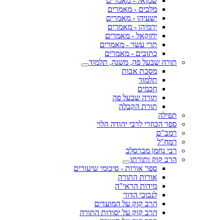
שמואל - מאמרים
מלכים - מאמרים
ישעיהו - מאמרים
ירמיהו - מאמרים
יחזקאל - מאמרים
תרי עשר - מאמרים
כתובים - מאמרים
תורה שבעל פה, משנה, תלמוד
מסכת אבות
תלמוד
חכמים
תורה שבעל פה
תורת הקבלה
תפילה
ספר הכוזרי לרבי יהודה הלוי
רמב"ם
רמח"ל
רבי נחמן מברסלב
הרב קוק ותורתו
ספר אורות - סיכומי שיעורים
אורות התורה
מידות הראי"ה
לנבוכי הדור
הרב קוק על המועדים
הרב קוק על יסודות התורה