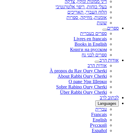
דיני ממונות ונזקין, צדקה
בעלי כוחות, ריפוי אלטרנטיבי
הלוח העברי, תאריכים
אומנות, מוזיקה, ספרות
שונות
ספרים
ספרים בעברית
Livres en français
Books in English
Книги на русском
ספרים לבני נח
אודות הרב
אודות הרב
À propos du Rav Oury Cherki
About Rabbi Oury Cherki
О раве Ури Шерки
Sobre Rabino Oury Cherki
Über Rabbi Oury Cherki
לכתוב לרב
Languages
עברית
Français
English
Русский
Español