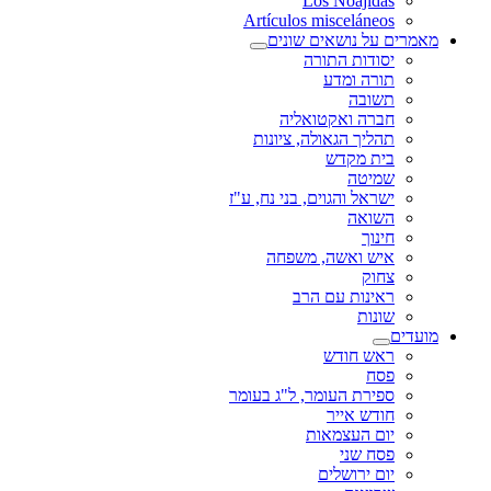
Los Noájidas
Artículos misceláneos
מאמרים על נושאים שונים
יסודות התורה
תורה ומדע
תשובה
חברה ואקטואליה
תהליך הגאולה, ציונות
בית מקדש
שמיטה
ישראל והגוים, בני נח, ע"ז
השואה
חינוך
איש ואשה, משפחה
צחוק
ראינות עם הרב
שונות
מועדים
ראש חודש
פסח
ספירת העומר, ל"ג בעומר
חודש אייר
יום העצמאות
פסח שני
יום ירושלים