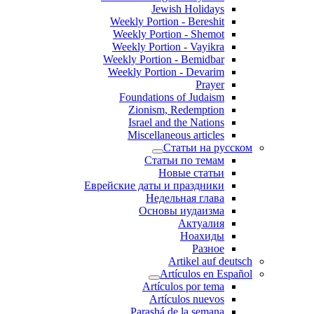
Jewish Holidays
Weekly Portion - Bereshit
Weekly Portion - Shemot
Weekly Portion - Vayikra
Weekly Portion - Bemidbar
Weekly Portion - Devarim
Prayer
Foundations of Judaism
Zionism, Redemption
Israel and the Nations
Miscellaneous articles
Статьи на русском
Статьи по темам
Новые статьи
Еврейские даты и праздники
Недельная глава
Основы иудаизма
Актуалия
Ноахиды
Разное
Artikel auf deutsch
Artículos en Español
Artículos por tema
Artículos nuevos
Parashá de la semana