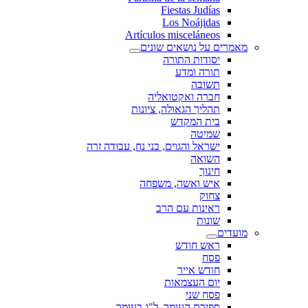
Fiestas Judías
Los Noájidas
Artículos misceláneos
מאמרים על נושאים שונים
יסודות התורה
תורה ומדע
תשובה
חברה ואקטואליה
תהליך הגאולה, ציונות
בית המקדש
שמיטה
ישראל והגוים, בני נח, עבודה זרה
השואה
חינוך
איש ואשה, משפחה
צחוק
ראינות עם הרב
שונות
מועדים
ראש חודש
פסח
חודש אייר
יום העצמאות
פסח שני
ספירת העומר, ל"ג בעומר