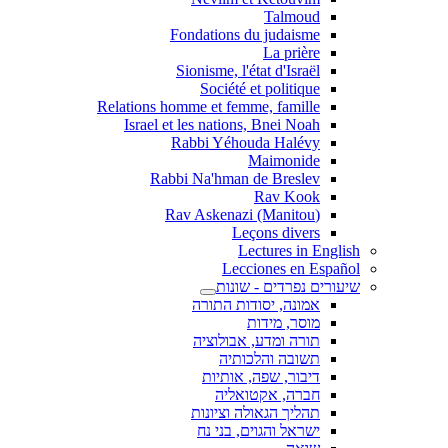
Talmoud
Fondations du judaisme
La prière
Sionisme, l'état d'Israël
Société et politique
Relations homme et femme, famille
Israel et les nations, Bnei Noah
Rabbi Yéhouda Halévy
Maimonide
Rabbi Na'hman de Breslev
Rav Kook
(Rav Askenazi (Manitou
Leçons divers
Lectures in English
Lecciones en Español
שיעורים נפרדים - שונות
אמונה, יסודות התורה
מוסר, מידות
תורה ומדע, אבולוציה
תשובה והלכותיה
דיבור, שפה, אותיות
חברה, אקטואליה
תהליך הגאולה וציונות
ישראל והגוים, בני נח