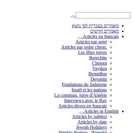
מאמרים בעברית לפי נושא
מאמרים חדשים
Articles en français
Articles par sujet
.Articles par ordre chron
Les fêtes juives
Berechite
Chemot
Vayikra
Bemidbar
Devarim
Fondations du Judaisme
Israël et les nations
La commun. juive d'Algérie
Interviews avec le Rav
Articles divers en français
Articles in English
Articles by subject
Articles by date
Jewish Holidays
Weekly Portion - Bereshit