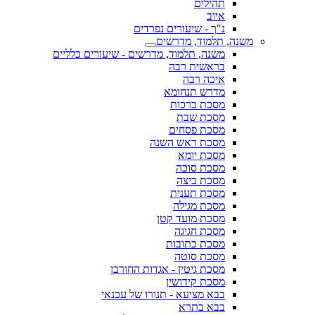
תהילים
איוב
נ"ך - שיעורים נפרדים
משנה, תלמוד, מדרשים
משנה, תלמוד, מדרשים - שיעורים כלליים
בראשית רבה
איכה רבה
מדרש תנחומא
מסכת ברכות
מסכת שבת
מסכת פסחים
מסכת ראש השנה
מסכת יומא
מסכת סוכה
מסכת ביצה
מסכת תענית
מסכת מגילה
מסכת מועד קטן
מסכת חגיגה
מסכת כתובות
מסכת סוטה
מסכת גיטין - אגדות החורבן
מסכת קידושין
בבא מציעא - תנורו של עכנאי
בבא בתרא