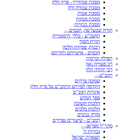
מסכת סנהדרין - פרק חלק
מסכת עבודה זרה
מסכת אבות
מסכת מנחות
מסכת בכורות
תורה שבעל פה, חכמים
תושב"ע - כללי, היסטוריה
תורת הסוד
רבנות, פסיקת הלכה
חכמים - אישיותם ותורתם
תפילה וברכות
רב סעדיה גאון
רבי יהודה הלוי
רמב"ם
שמונה פרקים
הקדמה לפירוש הרמב"ם על פרק חלק
איגרות רמב"ם
ספר המדע
הלכות תשובה
הלכות מלכים
מורה נבוכים
רמב"ם - שיעורים נפרדים
מהר"ל מפראג
גבורות ה'
תפארת ישראל