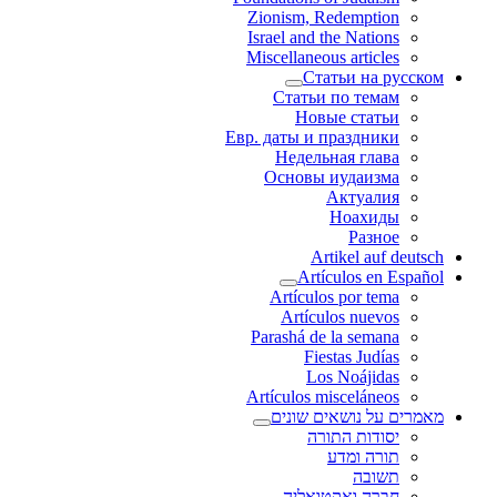
Zionism, Redemption
Israel and the Nations
Miscellaneous articles
Статьи на русском
Статьи по темам
Новые статьи
Евр. даты и праздники
Недельная глава
Основы иудаизма
Актуалия
Ноахиды
Разное
Artikel auf deutsch
Artículos en Español
Artículos por tema
Artículos nuevos
Parashá de la semana
Fiestas Judías
Los Noájidas
Artículos misceláneos
מאמרים על נושאים שונים
יסודות התורה
תורה ומדע
תשובה
חברה ואקטואליה