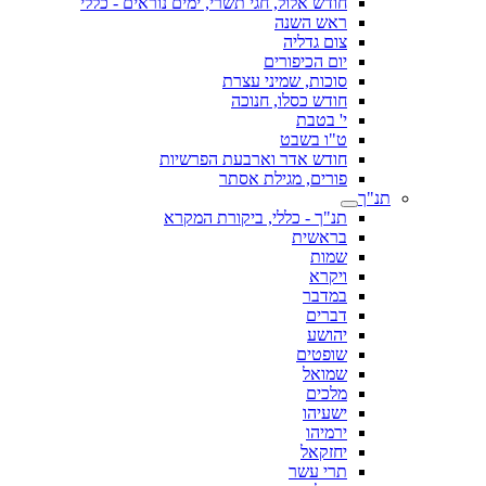
חודש אלול, חגי תשרי, ימים נוראים - כללי
ראש השנה
צום גדליה
יום הכיפורים
סוכות, שמיני עצרת
חודש כסלו, חנוכה
י' בטבת
ט"ו בשבט
חודש אדר וארבעת הפרשיות
פורים, מגילת אסתר
תנ"ך
תנ"ך - כללי, ביקורת המקרא
בראשית
שמות
ויקרא
במדבר
דברים
יהושע
שופטים
שמואל
מלכים
ישעיהו
ירמיהו
יחזקאל
תרי עשר