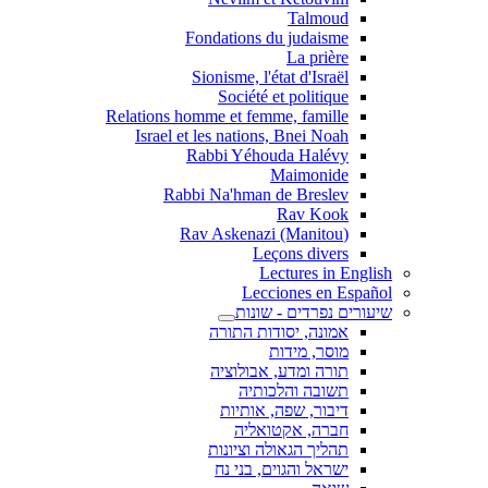
Talmoud
Fondations du judaisme
La prière
Sionisme, l'état d'Israël
Société et politique
Relations homme et femme, famille
Israel et les nations, Bnei Noah
Rabbi Yéhouda Halévy
Maimonide
Rabbi Na'hman de Breslev
Rav Kook
(Rav Askenazi (Manitou
Leçons divers
Lectures in English
Lecciones en Español
שיעורים נפרדים - שונות
אמונה, יסודות התורה
מוסר, מידות
תורה ומדע, אבולוציה
תשובה והלכותיה
דיבור, שפה, אותיות
חברה, אקטואליה
תהליך הגאולה וציונות
ישראל והגוים, בני נח