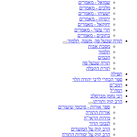
שמואל - מאמרים
מלכים - מאמרים
ישעיהו - מאמרים
ירמיהו - מאמרים
יחזקאל - מאמרים
תרי עשר - מאמרים
כתובים - מאמרים
תורה שבעל פה, משנה, תלמוד
מסכת אבות
תלמוד
חכמים
תורה שבעל פה
תורת הקבלה
תפילה
ספר הכוזרי לרבי יהודה הלוי
רמב"ם
רמח"ל
רבי נחמן מברסלב
הרב קוק ותורתו
ספר אורות - סיכומי שיעורים
אורות התורה
מידות הראי"ה
לנבוכי הדור
הרב קוק על המועדים
הרב קוק על יסודות התורה