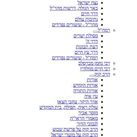
נצח ישראל
באר הגולה, דרשות מהר"ל
דרך חיים
נתיבות עולם
מהר"ל - שיעורים נפרדים
רמח"ל
מסילת ישרים
דרך ה'
דעת תבונות
דרך עץ חיים
רמח"ל - שיעורים נפרדים
רבי נחמן מברסלב
רבי חיים מוולוז'ין
הרב קוק
אורות
אורות הקודש
אורות התורה
עין איה
אדר היקר, עקבי הצאן
עולת ראיה, תפילה, בית המקדש
מוסר אביך
מאמרי הראי"ה
לנבוכי הדור
הרב קוק על פרשת שבוע
הרב קוק על מועדי ישראל