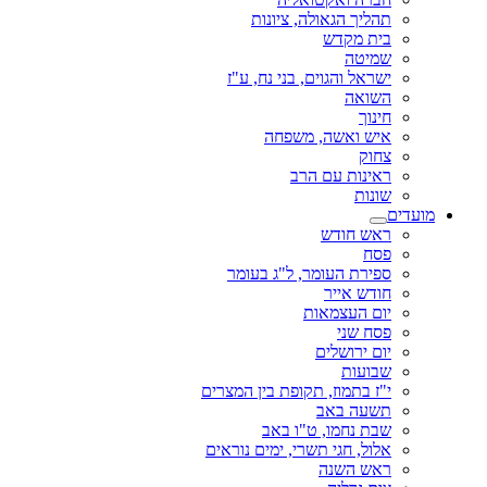
תהליך הגאולה, ציונות
בית מקדש
שמיטה
ישראל והגוים, בני נח, ע"ז
השואה
חינוך
איש ואשה, משפחה
צחוק
ראינות עם הרב
שונות
מועדים
ראש חודש
פסח
ספירת העומר, ל"ג בעומר
חודש אייר
יום העצמאות
פסח שני
יום ירושלים
שבועות
י"ז בתמוז, תקופת בין המצרים
תשעה באב
שבת נחמו, ט"ו באב
אלול, חגי תשרי, ימים נוראים
ראש השנה