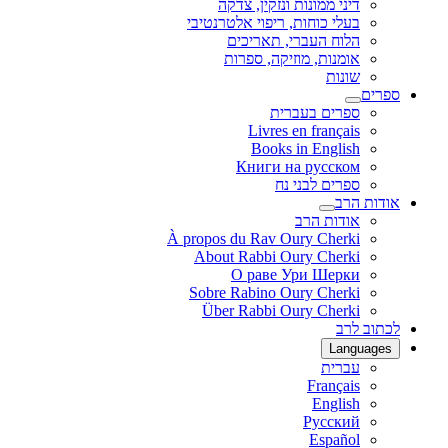
דיני ממונות ונזקין, צדקה
בעלי כוחות, ריפוי אלטרנטיבי
הלוח העברי, תאריכים
אומנות, מוזיקה, ספרות
שונות
ספרים
ספרים בעברית
Livres en français
Books in English
Книги на русском
ספרים לבני נח
אודות הרב
אודות הרב
À propos du Rav Oury Cherki
About Rabbi Oury Cherki
О раве Ури Шерки
Sobre Rabino Oury Cherki
Über Rabbi Oury Cherki
לכתוב לרב
Languages
עברית
Français
English
Русский
Español