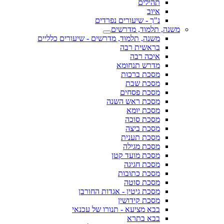
תהילים
איוב
נ"ך - שיעורים נפרדים
משנה, תלמוד, מדרשים
משנה, תלמוד, מדרשים - שיעורים כלליים
בראשית רבה
איכה רבה
מדרש תנחומא
מסכת ברכות
מסכת שבת
מסכת פסחים
מסכת ראש השנה
מסכת יומא
מסכת סוכה
מסכת ביצה
מסכת תענית
מסכת מגילה
מסכת מועד קטן
מסכת חגיגה
מסכת כתובות
מסכת סוטה
מסכת גיטין - אגדות החורבן
מסכת קידושין
בבא מציעא - תנורו של עכנאי
בבא בתרא