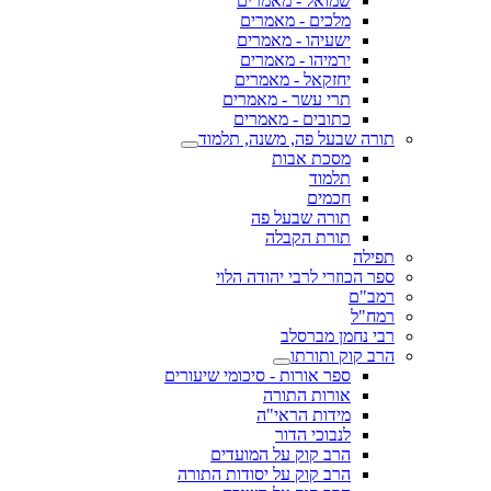
שמואל - מאמרים
מלכים - מאמרים
ישעיהו - מאמרים
ירמיהו - מאמרים
יחזקאל - מאמרים
תרי עשר - מאמרים
כתובים - מאמרים
תורה שבעל פה, משנה, תלמוד
מסכת אבות
תלמוד
חכמים
תורה שבעל פה
תורת הקבלה
תפילה
ספר הכוזרי לרבי יהודה הלוי
רמב"ם
רמח"ל
רבי נחמן מברסלב
הרב קוק ותורתו
ספר אורות - סיכומי שיעורים
אורות התורה
מידות הראי"ה
לנבוכי הדור
הרב קוק על המועדים
הרב קוק על יסודות התורה