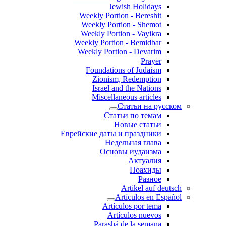
Jewish Holidays
Weekly Portion - Bereshit
Weekly Portion - Shemot
Weekly Portion - Vayikra
Weekly Portion - Bemidbar
Weekly Portion - Devarim
Prayer
Foundations of Judaism
Zionism, Redemption
Israel and the Nations
Miscellaneous articles
Статьи на русском
Статьи по темам
Новые статьи
Еврейские даты и праздники
Недельная глава
Основы иудаизма
Актуалия
Ноахиды
Разное
Artikel auf deutsch
Artículos en Español
Artículos por tema
Artículos nuevos
Parashá de la semana