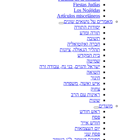
Fiestas Judías
Los Noájidas
Artículos misceláneos
מאמרים על נושאים שונים
יסודות התורה
תורה ומדע
תשובה
חברה ואקטואליה
תהליך הגאולה, ציונות
בית המקדש
שמיטה
ישראל והגוים, בני נח, עבודה זרה
השואה
חינוך
איש ואשה, משפחה
צחוק
ראינות עם הרב
שונות
מועדים
ראש חודש
פסח
חודש אייר
יום העצמאות
פסח שני
ספירת העומר, ל"ג בעומר