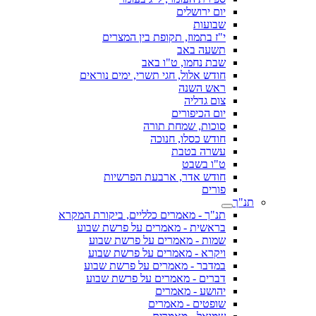
יום ירושלים
שבועות
י"ז בתמוז, תקופת בין המצרים
תשעה באב
שבת נחמו, ט"ו באב
חודש אלול, חגי תשרי, ימים נוראים
ראש השנה
צום גדליה
יום הכיפורים
סוכות, שמחת תורה
חודש כסלו, חנוכה
עשרה בטבת
ט"ו בשבט
חודש אדר, ארבעת הפרשיות
פורים
תנ"ך
תנ"ך - מאמרים כלליים, ביקורת המקרא
בראשית - מאמרים על פרשת שבוע
שמות - מאמרים על פרשת שבוע
ויקרא - מאמרים על פרשת שבוע
במדבר - מאמרים על פרשת שבוע
דברים - מאמרים על פרשת שבוע
יהושע - מאמרים
שופטים - מאמרים