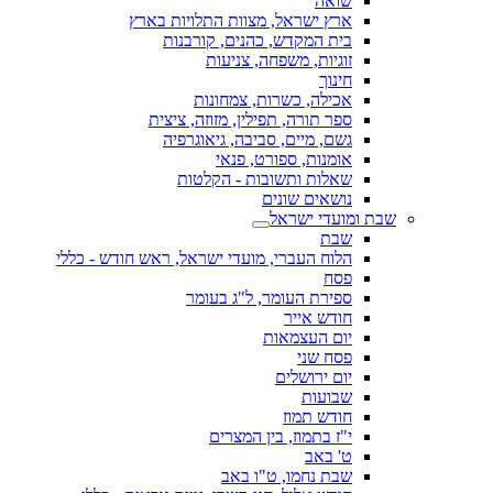
שואה
ארץ ישראל, מצוות התלויות בארץ
בית המקדש, כהנים, קורבנות
זוגיות, משפחה, צניעות
חינוך
אכילה, כשרות, צמחונות
ספר תורה, תפילין, מזוזה, ציצית
גשם, מיים, סביבה, גיאוגרפיה
אומנות, ספורט, פנאי
שאלות ותשובות - הקלטות
נושאים שונים
שבת ומועדי ישראל
שבת
הלוח העברי, מועדי ישראל, ראש חודש - כללי
פסח
ספירת העומר, ל"ג בעומר
חודש אייר
יום העצמאות
פסח שני
יום ירושלים
שבועות
חודש תמוז
י"ז בתמוז, בין המצרים
ט' באב
שבת נחמו, ט"ו באב