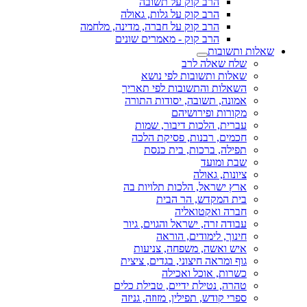
הרב קוק על תשובה
הרב קוק על גלות, גאולה
הרב קוק על חברה, מדינה, מלחמה
הרב קוק - מאמרים שונים
שאלות ותשובות
שלח שאלה לרב
שאלות ותשובות לפי נושא
השאלות והתשובות לפי תאריך
אמונה, תשובה, יסודות התורה
מקורות ופירושיהם
עברית, הלכות דיבור, שמות
חכמים, רבנות, פסיקת הלכה
תפילה, ברכות, בית כנסת
שבת ומועד
ציונות, גאולה
ארץ ישראל, הלכות תלויות בה
בית המקדש, הר הבית
חברה ואקטואליה
עבודה זרה, ישראל והגוים, גיור
חינוך, לימודים, הוראה
איש ואשה, משפחה, צניעות
גוף ומראה חיצוני, בגדים, ציצית
כשרות, אוכל ואכילה
טהרה, נטילת ידיים, טבילת כלים
ספרי קודש, תפילין, מזוזה, גניזה