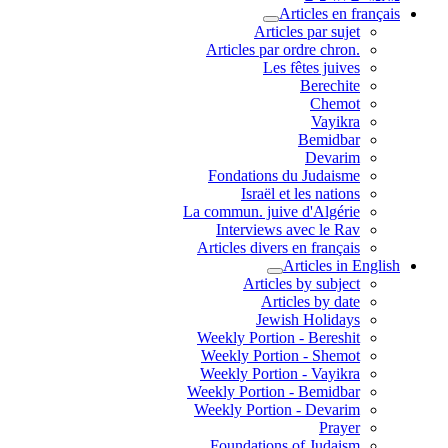
Articles en français
Articles par sujet
.Articles par ordre chron
Les fêtes juives
Berechite
Chemot
Vayikra
Bemidbar
Devarim
Fondations du Judaisme
Israël et les nations
La commun. juive d'Algérie
Interviews avec le Rav
Articles divers en français
Articles in English
Articles by subject
Articles by date
Jewish Holidays
Weekly Portion - Bereshit
Weekly Portion - Shemot
Weekly Portion - Vayikra
Weekly Portion - Bemidbar
Weekly Portion - Devarim
Prayer
Foundations of Judaism