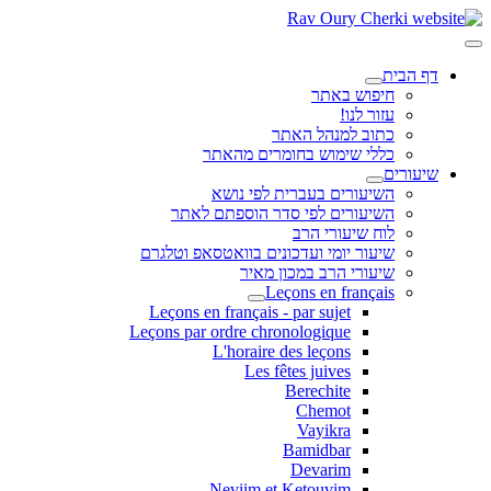
דף הבית
חיפוש באתר
עזור לנו!
כתוב למנהל האתר
כללי שימוש בחומרים מהאתר
שיעורים
השיעורים בעברית לפי נושא
השיעורים לפי סדר הוספתם לאתר
לוח שיעורי הרב
שיעור יומי ועדכונים בוואטסאפ וטלגרם
שיעורי הרב במכון מאיר
Leçons en français
Leçons en français - par sujet
Leçons par ordre chronologique
L'horaire des leçons
Les fêtes juives
Berechite
Chemot
Vayikra
Bamidbar
Devarim
Neviim et Ketouvim