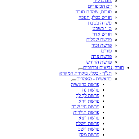
צום גדליה
יום הכיפורים
סוכות, שמחת תורה
חודש כסלו, חנוכה
עשרה בטבת
ט"ו בשבט
חודש אדר
פרשת שקלים
פרשת זכור
פורים
פרשת פרה
פרשת החודש
תורה, נביאים וכתובים
תנ"ך - כללי, ביקורת המקרא
בראשית - מאמרים
פרשת בראשית
פרשת נח
פרשת לך לך
פרשת וירא
פרשת חיי שרה
פרשת תולדות
פרשת ויצא
פרשת וישלח
פרשת וישב
פרשת מקץ