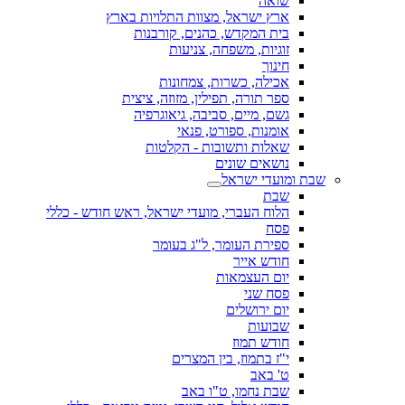
שואה
ארץ ישראל, מצוות התלויות בארץ
בית המקדש, כהנים, קורבנות
זוגיות, משפחה, צניעות
חינוך
אכילה, כשרות, צמחונות
ספר תורה, תפילין, מזוזה, ציצית
גשם, מיים, סביבה, גיאוגרפיה
אומנות, ספורט, פנאי
שאלות ותשובות - הקלטות
נושאים שונים
שבת ומועדי ישראל
שבת
הלוח העברי, מועדי ישראל, ראש חודש - כללי
פסח
ספירת העומר, ל"ג בעומר
חודש אייר
יום העצמאות
פסח שני
יום ירושלים
שבועות
חודש תמוז
י"ז בתמוז, בין המצרים
ט' באב
שבת נחמו, ט"ו באב