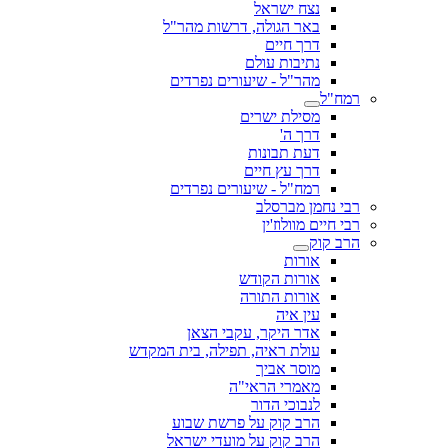
נצח ישראל
באר הגולה, דרשות מהר"ל
דרך חיים
נתיבות עולם
מהר"ל - שיעורים נפרדים
רמח"ל
מסילת ישרים
דרך ה'
דעת תבונות
דרך עץ חיים
רמח"ל - שיעורים נפרדים
רבי נחמן מברסלב
רבי חיים מוולוז'ין
הרב קוק
אורות
אורות הקודש
אורות התורה
עין איה
אדר היקר, עקבי הצאן
עולת ראיה, תפילה, בית המקדש
מוסר אביך
מאמרי הראי"ה
לנבוכי הדור
הרב קוק על פרשת שבוע
הרב קוק על מועדי ישראל