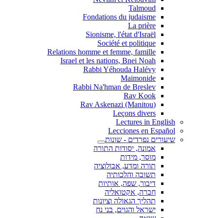
Talmoud
Fondations du judaisme
La prière
Sionisme, l'état d'Israël
Société et politique
Relations homme et femme, famille
Israel et les nations, Bnei Noah
Rabbi Yéhouda Halévy
Maimonide
Rabbi Na'hman de Breslev
Rav Kook
(Rav Askenazi (Manitou
Leçons divers
Lectures in English
Lecciones en Español
שיעורים נפרדים - שונות
אמונה, יסודות התורה
מוסר, מידות
תורה ומדע, אבולוציה
תשובה והלכותיה
דיבור, שפה, אותיות
חברה, אקטואליה
תהליך הגאולה וציונות
ישראל והגוים, בני נח