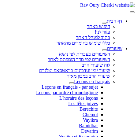
דף הבית
חיפוש באתר
עזור לנו!
כתוב למנהל האתר
כללי שימוש בחומרים מהאתר
שיעורים
השיעורים בעברית לפי נושא
השיעורים לפי סדר הוספתם לאתר
לוח שיעורי הרב
שיעור יומי ועדכונים בוואטסאפ וטלגרם
שיעורי הרב במכון מאיר
Leçons en français
Leçons en français - par sujet
Leçons par ordre chronologique
L'horaire des leçons
Les fêtes juives
Berechite
Chemot
Vayikra
Bamidbar
Devarim
Neviim et Ketouvim