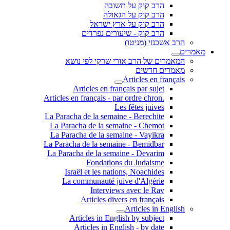
הרב קוק על תשובה
הרב קוק על הגאולה
הרב קוק על ארץ ישראל
הרב קוק - שיעורים נפרדים
הרב אשכנזי (מניטו)
מאמרים
המאמרים של הרב אורי שרקי לפי נושא
מאמרים חדשים
Articles en français
Articles en français par sujet
.Articles en français - par ordre chron
Les fêtes juives
La Paracha de la semaine - Berechite
La Paracha de la semaine - Chemot
La Paracha de la semaine - Vayikra
La Paracha de la semaine - Bemidbar
La Paracha de la semaine - Devarim
Fondations du Judaisme
Israël et les nations, Noachides
La communauté juive d'Algérie
Interviews avec le Rav
Articles divers en français
Articles in English
Articles in English by subject
Articles in English - by date