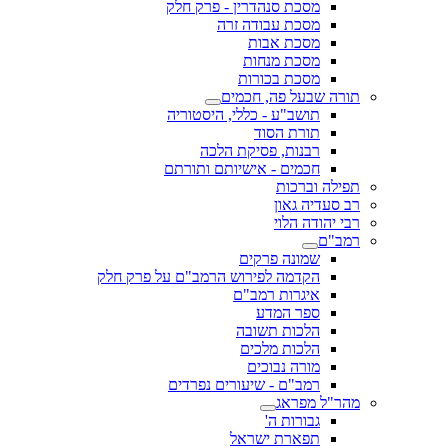
מסכת סנהדרין - פרק חלק
מסכת עבודה זרה
מסכת אבות
מסכת מנחות
מסכת בכורות
תורה שבעל פה, חכמים
תושב"ע - כללי, היסטוריה
תורת הסוד
רבנות, פסיקת הלכה
חכמים - אישיותם ותורתם
תפילה וברכות
רב סעדיה גאון
רבי יהודה הלוי
רמב"ם
שמונה פרקים
הקדמה לפירוש הרמב"ם על פרק חלק
איגרות רמב"ם
ספר המדע
הלכות תשובה
הלכות מלכים
מורה נבוכים
רמב"ם - שיעורים נפרדים
מהר"ל מפראג
גבורות ה'
תפארת ישראל