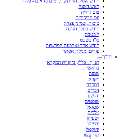
חודש אלול, חגי תשרי, ימים נוראים - כללי
ראש השנה
צום גדליה
יום הכיפורים
סוכות, שמיני עצרת
חודש כסלו, חנוכה
י' בטבת
ט"ו בשבט
חודש אדר וארבעת הפרשיות
פורים, מגילת אסתר
תנ"ך
תנ"ך - כללי, ביקורת המקרא
בראשית
שמות
ויקרא
במדבר
דברים
יהושע
שופטים
שמואל
מלכים
ישעיהו
ירמיהו
יחזקאל
תרי עשר