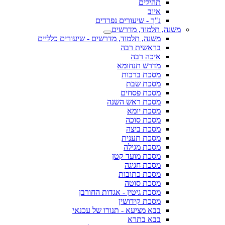
תהילים
איוב
נ"ך - שיעורים נפרדים
משנה, תלמוד, מדרשים
משנה, תלמוד, מדרשים - שיעורים כלליים
בראשית רבה
איכה רבה
מדרש תנחומא
מסכת ברכות
מסכת שבת
מסכת פסחים
מסכת ראש השנה
מסכת יומא
מסכת סוכה
מסכת ביצה
מסכת תענית
מסכת מגילה
מסכת מועד קטן
מסכת חגיגה
מסכת כתובות
מסכת סוטה
מסכת גיטין - אגדות החורבן
מסכת קידושין
בבא מציעא - תנורו של עכנאי
בבא בתרא