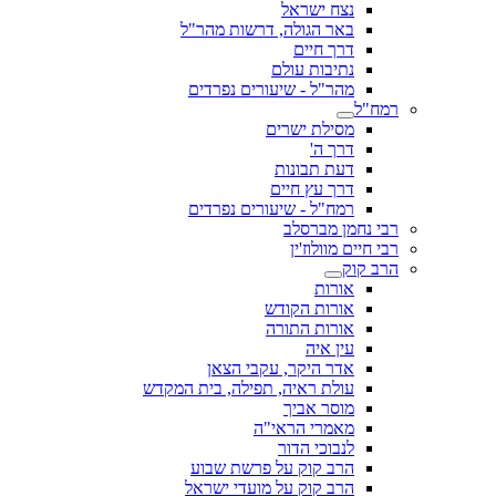
נצח ישראל
באר הגולה, דרשות מהר"ל
דרך חיים
נתיבות עולם
מהר"ל - שיעורים נפרדים
רמח"ל
מסילת ישרים
דרך ה'
דעת תבונות
דרך עץ חיים
רמח"ל - שיעורים נפרדים
רבי נחמן מברסלב
רבי חיים מוולוז'ין
הרב קוק
אורות
אורות הקודש
אורות התורה
עין איה
אדר היקר, עקבי הצאן
עולת ראיה, תפילה, בית המקדש
מוסר אביך
מאמרי הראי"ה
לנבוכי הדור
הרב קוק על פרשת שבוע
הרב קוק על מועדי ישראל