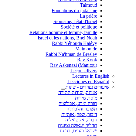
Talmoud
Fondations du judaisme
La prière
Sionisme, l'état d'Israël
Société et politique
Relations homme et femme, famille
Israel et les nations, Bnei Noah
Rabbi Yéhouda Halévy
Maimonide
Rabbi Na'hman de Breslev
Rav Kook
(Rav Askenazi (Manitou
Leçons divers
Lectures in English
Lecciones en Español
שיעורים נפרדים - שונות
אמונה, יסודות התורה
מוסר, מידות
תורה ומדע, אבולוציה
תשובה והלכותיה
דיבור, שפה, אותיות
חברה, אקטואליה
תהליך הגאולה וציונות
ישראל והגוים, בני נח