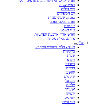
חודש אלול, חגי תשרי, ימים נוראים - כללי
ראש השנה
צום גדליה
יום הכיפורים
סוכות, שמיני עצרת
חודש כסלו, חנוכה
י' בטבת
ט"ו בשבט
חודש אדר וארבעת הפרשיות
פורים, מגילת אסתר
תנ"ך
תנ"ך - כללי, ביקורת המקרא
בראשית
שמות
ויקרא
במדבר
דברים
יהושע
שופטים
שמואל
מלכים
ישעיהו
ירמיהו
יחזקאל
תרי עשר