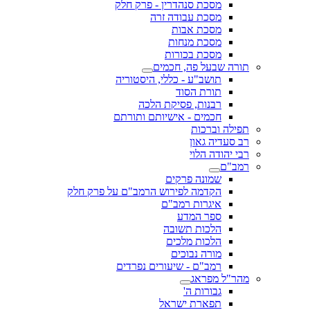
מסכת סנהדרין - פרק חלק
מסכת עבודה זרה
מסכת אבות
מסכת מנחות
מסכת בכורות
תורה שבעל פה, חכמים
תושב"ע - כללי, היסטוריה
תורת הסוד
רבנות, פסיקת הלכה
חכמים - אישיותם ותורתם
תפילה וברכות
רב סעדיה גאון
רבי יהודה הלוי
רמב"ם
שמונה פרקים
הקדמה לפירוש הרמב"ם על פרק חלק
איגרות רמב"ם
ספר המדע
הלכות תשובה
הלכות מלכים
מורה נבוכים
רמב"ם - שיעורים נפרדים
מהר"ל מפראג
גבורות ה'
תפארת ישראל