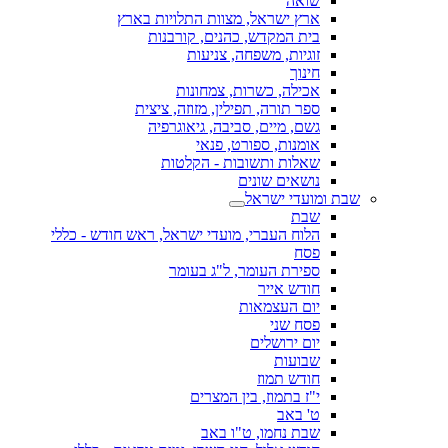
שואה
ארץ ישראל, מצוות התלויות בארץ
בית המקדש, כהנים, קורבנות
זוגיות, משפחה, צניעות
חינוך
אכילה, כשרות, צמחונות
ספר תורה, תפילין, מזוזה, ציצית
גשם, מיים, סביבה, גיאוגרפיה
אומנות, ספורט, פנאי
שאלות ותשובות - הקלטות
נושאים שונים
שבת ומועדי ישראל
שבת
הלוח העברי, מועדי ישראל, ראש חודש - כללי
פסח
ספירת העומר, ל"ג בעומר
חודש אייר
יום העצמאות
פסח שני
יום ירושלים
שבועות
חודש תמוז
י"ז בתמוז, בין המצרים
ט' באב
שבת נחמו, ט"ו באב