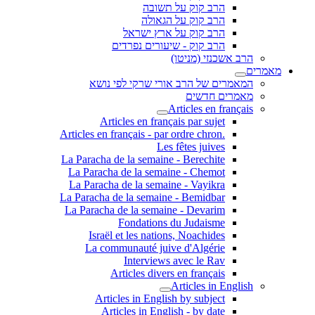
הרב קוק על תשובה
הרב קוק על הגאולה
הרב קוק על ארץ ישראל
הרב קוק - שיעורים נפרדים
הרב אשכנזי (מניטו)
מאמרים
המאמרים של הרב אורי שרקי לפי נושא
מאמרים חדשים
Articles en français
Articles en français par sujet
.Articles en français - par ordre chron
Les fêtes juives
La Paracha de la semaine - Berechite
La Paracha de la semaine - Chemot
La Paracha de la semaine - Vayikra
La Paracha de la semaine - Bemidbar
La Paracha de la semaine - Devarim
Fondations du Judaisme
Israël et les nations, Noachides
La communauté juive d'Algérie
Interviews avec le Rav
Articles divers en français
Articles in English
Articles in English by subject
Articles in English - by date