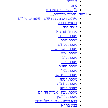
תהילים
איוב
נ"ך - שיעורים נפרדים
משנה, תלמוד, מדרשים
משנה, תלמוד, מדרשים - שיעורים כלליים
בראשית רבה
איכה רבה
מדרש תנחומא
מסכת ברכות
מסכת שבת
מסכת פסחים
מסכת ראש השנה
מסכת יומא
מסכת סוכה
מסכת ביצה
מסכת תענית
מסכת מגילה
מסכת מועד קטן
מסכת חגיגה
מסכת כתובות
מסכת סוטה
מסכת גיטין - אגדות החורבן
מסכת קידושין
בבא מציעא - תנורו של עכנאי
בבא בתרא