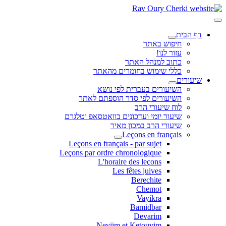
דף הבית
חיפוש באתר
עזור לנו!
כתוב למנהל האתר
כללי שימוש בחומרים מהאתר
שיעורים
השיעורים בעברית לפי נושא
השיעורים לפי סדר הוספתם לאתר
לוח שיעורי הרב
שיעור יומי ועדכונים בוואטסאפ וטלגרם
שיעורי הרב במכון מאיר
Leçons en français
Leçons en français - par sujet
Leçons par ordre chronologique
L'horaire des leçons
Les fêtes juives
Berechite
Chemot
Vayikra
Bamidbar
Devarim
Neviim et Ketouvim