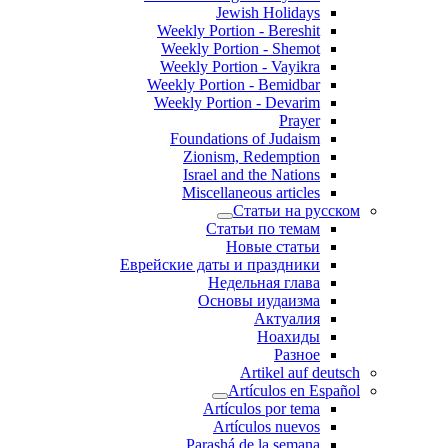
Jewish Holidays
Weekly Portion - Bereshit
Weekly Portion - Shemot
Weekly Portion - Vayikra
Weekly Portion - Bemidbar
Weekly Portion - Devarim
Prayer
Foundations of Judaism
Zionism, Redemption
Israel and the Nations
Miscellaneous articles
Статьи на русском
Статьи по темам
Новые статьи
Еврейские даты и праздники
Недельная глава
Основы иудаизма
Актуалия
Ноахиды
Разное
Artikel auf deutsch
Artículos en Español
Artículos por tema
Artículos nuevos
Parashá de la semana