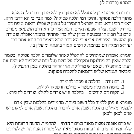
בגמרא (ברכות ל:):
תנו רבנן: אין עומדין להתפלל לא מתוך דין ולא מתוך דבר הלכה אלא
מתוך הלכה פסוקה. והיכי דמי הלכה פסוקה? אמר אביי כי הא דרבי זירא,
דאמר רבי זירא: בנות ישראל החמירו על עצמן שאפילו רואות טיפת דם
כחרדל יושבת עליה שבעה נקיים. רבא אמר כי הא דרב הושעיא: מערים
אדם על תבואתו ומכניסה במוץ שלה כדי שתהיה בהמתו אוכלת ופטורה
מן המעשר. ואיבעית אימא כי הא דרב הונא דאמר רב הונא אמר רבי
זעירא: המקיז דם בבהמת קדשים אסור בהנאה ומועלין בו.
הגמרא אומרת שמתחילים להתפלל לאחר שלומדים הלכה פסוקה, כלומר
הלכה שאין בה מחלוקת ומקובלת על כולם (על מנת שהלימוד לא יסיח את
דעתו מהתפילה, שאם יש מחלוקת אזי יהרהר בהלכה בזמן התפילה).
ומביאה הגמרא שלוש דוגמאות להלכות פסוקות:
דם נידה – בהלכה זו פסקו לחומרה.
בהמה האוכלת מעשר – בהלכה זו פסקו לקולא.
הקזת דם קודשים – בהלכה זו יש צדדים לקולא וצדדים לחומרא.
מגמרא זו ניתן ללמוד כלל חשוב ביותר: מחמירים בהלכות שבין אדם
לעצמו ומקילים בהלכות שבין אדם לחברו. בהלכות שבין אדם למקום יש
פנים לכאן ולכאן.
יש כיום אופנה נפוצה מאוד בציבור הדתי – להחמיר. הדעה הרווחת היא
שלהחמיר זה טוב. זהו עיוות מסוכן מאוד של מסורת אבותינו. יש לעיתים