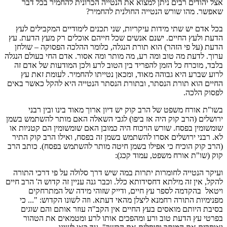
אצל יהודים רבים ניתן למצוא את הנטייה הכרונית להחמיר בכל דבר
שאפשר. מהו שורש הנטייה החולנית להחמיר?
בכל אדם יש שתי מידות עיקריות, שני תכנים לימודיים המקבילים לעץ
הדעת ולעץ החיים. ישנם אנשים שכל חייהם אוכלים רק מעץ הדעת. עץ
הדעת (על פי הזהר) הוא תורת הנגלה, כלומר ההלכה הפסוקה – שולחן
ערוך. לדעת מה טוב ומה רע, מה מותר ומה אסור. אדם החי בעולם הנגלה
בלבד, מוכרח כל הזמן להפריד בין הטוב לרע ולכן המודעות של אדם זה
לרוע שברע היא גבוהה מאוד, ומכאן נטייתו להחמיר. לעומת זאת עץ
החיים הוא תורת הנסתר, ובתורת הנסתר הנטייה היא להקל כאשר באים
לפסוק הלכה.
בשו"ת אורח משפט של הרב קוק יש דיון ארוך מאוד בינו ובין רבני
ירושלים (הרב קוק היה אז ביפו) לגבי השאלה האם מותר להשתמש בשמן
שומשומין בפסח. שורש הויכוח היה כמובן האם שומשומין הם קטניות או
לא. רבני ירושלים אסרו להשתמש בשמן זה בפסח, ואילו הרב קוק התיר
(הרב קוק הוכיח כי אפילו בשמן חיטה מותר להשתמש בפסח). כותב הרב
קוק (שו"ת אורח משפט, עמוד קכג):
ועיקר הנטייה לחומרות יתרות במה שיש דרך סלולה על פי דרכי התורה
להקל, אין זה מילתא דחסידותא כלל. וכבר גנה עניין זה קדוש ה' הרב חיים
ויטאל בהקדמה לספר עץ חיים, ודייק שזוהי מידה של המתרחקים
מפנימיות התורה רחמנא ליצלן מהאי דעתא. וזה לשונו הקדוש: "... כי
בסיבת היותם מואסים בעץ החיים אין הקב"ה עוזר אותם והם שוגים
בפרטי עץ הדעת טוב ורע ומהפכים אותו לרע ומטמאים את הטהור