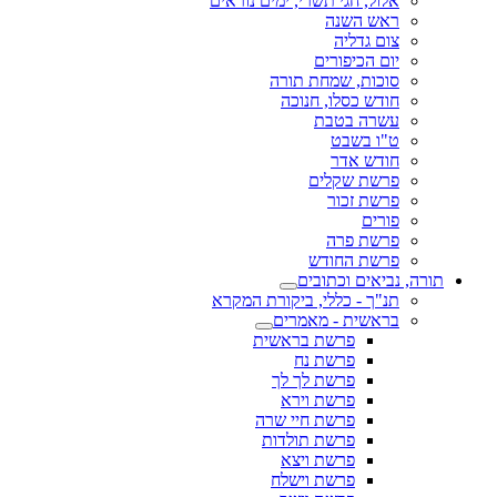
אלול, חגי תשרי, ימים נוראים
ראש השנה
צום גדליה
יום הכיפורים
סוכות, שמחת תורה
חודש כסלו, חנוכה
עשרה בטבת
ט"ו בשבט
חודש אדר
פרשת שקלים
פרשת זכור
פורים
פרשת פרה
פרשת החודש
תורה, נביאים וכתובים
תנ"ך - כללי, ביקורת המקרא
בראשית - מאמרים
פרשת בראשית
פרשת נח
פרשת לך לך
פרשת וירא
פרשת חיי שרה
פרשת תולדות
פרשת ויצא
פרשת וישלח