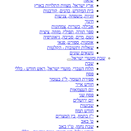
שואה
ארץ ישראל, מצוות התלויות בארץ
בית המקדש, כהנים, קורבנות
זוגיות, משפחה, צניעות
חינוך
אכילה, כשרות, צמחונות
ספר תורה, תפילין, מזוזה, ציצית
גשם, מיים, סביבה, גיאוגרפיה
אומנות, ספורט, פנאי
שאלות ותשובות - הקלטות
נושאים שונים
שבת ומועדי ישראל
שבת
הלוח העברי, מועדי ישראל, ראש חודש - כללי
פסח
ספירת העומר, ל"ג בעומר
חודש אייר
יום העצמאות
פסח שני
יום ירושלים
שבועות
חודש תמוז
י"ז בתמוז, בין המצרים
ט' באב
שבת נחמו, ט"ו באב