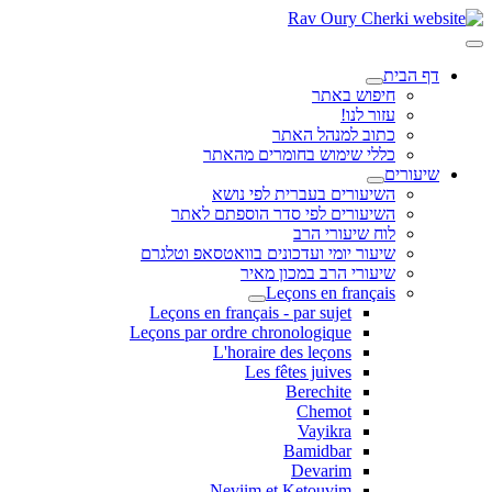
דף הבית
חיפוש באתר
עזור לנו!
כתוב למנהל האתר
כללי שימוש בחומרים מהאתר
שיעורים
השיעורים בעברית לפי נושא
השיעורים לפי סדר הוספתם לאתר
לוח שיעורי הרב
שיעור יומי ועדכונים בוואטסאפ וטלגרם
שיעורי הרב במכון מאיר
Leçons en français
Leçons en français - par sujet
Leçons par ordre chronologique
L'horaire des leçons
Les fêtes juives
Berechite
Chemot
Vayikra
Bamidbar
Devarim
Neviim et Ketouvim