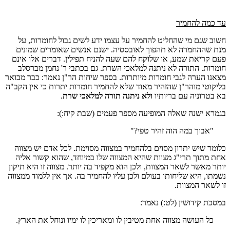
עד כמה להחמיר
חשוב שגם מי שהחליט להחמיר על עצמו ידע לשים גבול לחומרות, על
מנת שההחמרה לא תהפוך לאובססיה. ישנם אנשים שאומרים שמונים
פעם קריאת שמע, או שלוקח להם שעה להניח תפילין. דברים אלו אינם
חומרות. התורה לא ניתנה למלאכי השרת. גם בכתבי ר' נחמן מברסלב
מצאנו הערה לגבי חומרות מיותרות. בספר שיחות הר"ן נאמר: כבר מבואר
בליקוטי מוהר"ן שהזהיר מאוד שלא להחמיר חומרות יתרות כי אין הקב"ה
בא בטרוניה עם בריותיו
ולא ניתנה תורה למלאכי שרת
.
בגמרא ישנה שאלה המופיעה מספר פעמים (שבת קיח:):
"אבוך במה הוה זהיר טפי?"
כלומר שיש יתרון מסוים בלהחמיר במצווה מסוימת. לכל אדם יש מצווה
אחת מתוך תרי"ג מצוות שהיא המצווה שלו במיוחד, שהוא קשור אליה
יותר מאשר לשאר המצוות, ולכן הוא מקפיד בה יותר. מצווה זו היא תיקון
נשמתו, היא שליחותו בעולם ולכן עליו להחמיר בה. אך אין ללמוד ממצווה
זו לשאר המצוות.
במסכת קידושין (לט:) נאמר:
כל העושה מצווה אחת מטיבין לו ומאריכין לו ימיו ונוחל את הארץ.