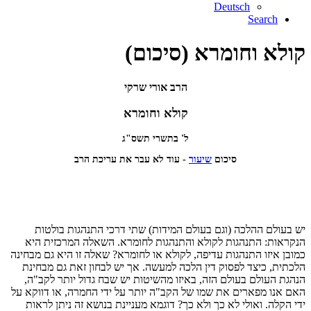
Deutsch
Search
קולא וחומרא (סיכום)
הרב אורי שרקי
קולא וחומרא
ל' בתשרי תשס"ג
סיכום
שיעור
- עוד לא עבר את עריכת הרב
יש בעולם ההלכה (וגם בעולם המידות) שתי דרכי התנהגות בולטות
הנקראות: התנהגות לקולא והתנהגות לחומרא. השאלה המרכזית היא
כמובן איזו התנהגות עדיפה, לקולא או לחומרא? שאלה זו היא גם מבחינה
הלכתית, כיצד לפסוק דין הלכה למעשה. אך יש לבחון זאת גם מבחינת
הנהגת העולם בעולם הזה, באיזו מהשיטות יש שבח גדול יותר לקב"ה,
האם אנו מפארים את שמו של הקב"ה יותר על ידי החמרה, או דווקא על
ידי הקלה. ואולי לא כך ולא כך? דוגמא מעניינת בנושא זה ניתן לראות