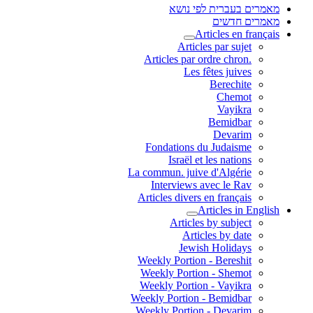
מאמרים בעברית לפי נושא
מאמרים חדשים
Articles en français
Articles par sujet
.Articles par ordre chron
Les fêtes juives
Berechite
Chemot
Vayikra
Bemidbar
Devarim
Fondations du Judaisme
Israël et les nations
La commun. juive d'Algérie
Interviews avec le Rav
Articles divers en français
Articles in English
Articles by subject
Articles by date
Jewish Holidays
Weekly Portion - Bereshit
Weekly Portion - Shemot
Weekly Portion - Vayikra
Weekly Portion - Bemidbar
Weekly Portion - Devarim