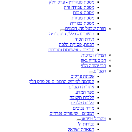
מסכת סנהדרין - פרק חלק
מסכת עבודה זרה
מסכת אבות
מסכת מנחות
מסכת בכורות
תורה שבעל פה, חכמים
תושב"ע - כללי, היסטוריה
תורת הסוד
רבנות, פסיקת הלכה
חכמים - אישיותם ותורתם
תפילה וברכות
רב סעדיה גאון
רבי יהודה הלוי
רמב"ם
שמונה פרקים
הקדמה לפירוש הרמב"ם על פרק חלק
איגרות רמב"ם
ספר המדע
הלכות תשובה
הלכות מלכים
מורה נבוכים
רמב"ם - שיעורים נפרדים
מהר"ל מפראג
גבורות ה'
תפארת ישראל