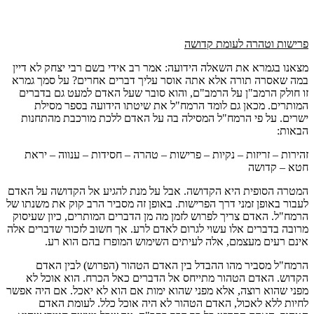
פרישות וטהרה לעומת קדושה
מצאנו בגמרא את השאלה הידועה: אמר רב אידי בשם רבי יצחק לא דיין
במה שאסרה תורה אלא אתה אוסר עליך דברים אחרים? על סמך גמרא
זו חולק הרמב"ן על הרמב"ם, והוא סובר שעל האדם למעט גם בדברים
המותרים. מכאן גם לומד הרמח"ל את שיטתו הידועה בספר מסילת
ישרים. על פי הרמח"ל המסילה בה על האדם ללכת מורכבת מהתחנות
הבאות:
זהירות – זריזות – נקיות – פרישות – טהרה – חסידות – ענווה – יראת
חטא – קדושה
המטרה הסופית היא הקדושה. אבל על מנת להגיע אל הקדושה על האדם
לעבור באופן זמני דרך הפרישות. באופן זה מסביר הרב קוק את משנתו של
הרמח"ל. האדם צריך לפרוש לזמן מה מן הדברים המותרים, כיון שעיסוק
מרובה בדברים אלו עשוי לגרום לאדם לרע. אך חשוב לזכור שדברים אלה
אינם רעים מעצמם, אלה לעיתים השימוש המופרז בהם הוא רע.
הרמח"ל מסביר מהו ההבדל בין האדם הטהור (הפרוש) לבין האדם
הקדוש. האדם הטהור מתייחס אל הדברים כאל הכרח. הוא אוכל לא
מפני שהוא רוצה, אלא מפני שהוא ימות אם הוא לא יאכל. אם היה אפשר
לחיות ללא לאכול, האדם הטהור לא היה אוכל כלל. לעומת האדם