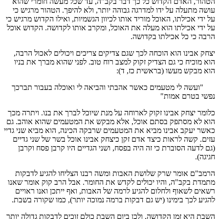
הטהור, האדם הקדוש כל כך דבר בקב"ה, עד שכל מעשה חומרי שהוא
עושה מתעלה על ידו למדרגה גבוהה יותר, ולא להיפך. הטהור מרגיש כי
על ידי אכילתו, האוכל מוריד אותו לכיוון הגשמיות, ואילו הקדוש מרגיש כי
על ידי אכילתו הוא מעלה את האוכל, ומקרב אותו לקדושה. הקדוש אוכל
הרבה כי כל אכילתו בקדושה.
יצחק אבינו הוא הוכחה לכך שגם צדיקים צריכים ויכולים לאכול הרבה,
הוא מוכיח כי גם הצדיק זקוק למצב רוח טוב. לפני שהוא מברך את בניו
הוא מבקש מעשו (בראשית כז, ד):
"ועשה לי מטעמים כאשר אהבתי והביאה לי ואוכלה בעבור תברכך
נפשי בטרם אמות"
כלומר יצחק אבינו זקוק לארוחה על מנת שיוכל לברך את בנו. ויתרה מכך
הוא לא מסתפק בסתם אוכל, אלא מבקש את המטעמים שהוא אוהב. גם
כאשר יעקב אבינו מביא את המטעמים שרבקה הכינה, הוא מביא שני גדיי
עזים. קשה לראות כיצד אדם זקן כיצחק אבינו אוכל בשר של שני גדיים
(גם לדעה הסוברת כי זה היה בפסח, ושני הגדיים היו קרבן פסח וקרבן
חגיגה).
הרמב"ם אומר שרק שלושת האבות ומשה רבנו הצליחו להגיע לדבקות
מתמדת בקב"ה, והיו יכולים לקדש את החומר. אבל הרב קוק אומר שאנו
רשאים לשאוף ולחלום להגיע לרמה של האבות, ואף ייתכן ואנו ראויים
להגיע לכך בימינו (יש גם דבקות ברמה נמוכה יותר), כמו שקורה בשבת.
השבת היא זמן הקדושה, ולכן ביום השבת כולם זוכים לדבקות גדולה יותר