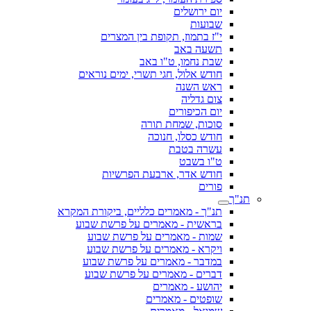
יום ירושלים
שבועות
י"ז בתמוז, תקופת בין המצרים
תשעה באב
שבת נחמו, ט"ו באב
חודש אלול, חגי תשרי, ימים נוראים
ראש השנה
צום גדליה
יום הכיפורים
סוכות, שמחת תורה
חודש כסלו, חנוכה
עשרה בטבת
ט"ו בשבט
חודש אדר, ארבעת הפרשיות
פורים
תנ"ך
תנ"ך - מאמרים כלליים, ביקורת המקרא
בראשית - מאמרים על פרשת שבוע
שמות - מאמרים על פרשת שבוע
ויקרא - מאמרים על פרשת שבוע
במדבר - מאמרים על פרשת שבוע
דברים - מאמרים על פרשת שבוע
יהושע - מאמרים
שופטים - מאמרים