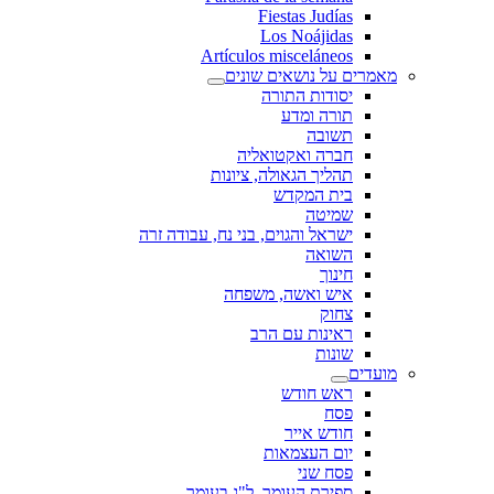
Fiestas Judías
Los Noájidas
Artículos misceláneos
מאמרים על נושאים שונים
יסודות התורה
תורה ומדע
תשובה
חברה ואקטואליה
תהליך הגאולה, ציונות
בית המקדש
שמיטה
ישראל והגוים, בני נח, עבודה זרה
השואה
חינוך
איש ואשה, משפחה
צחוק
ראינות עם הרב
שונות
מועדים
ראש חודש
פסח
חודש אייר
יום העצמאות
פסח שני
ספירת העומר, ל"ג בעומר