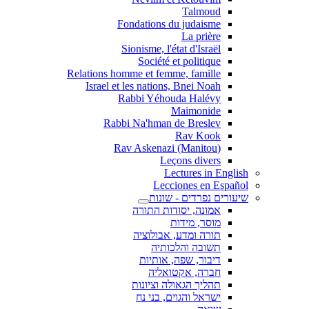
Talmoud
Fondations du judaisme
La prière
Sionisme, l'état d'Israël
Société et politique
Relations homme et femme, famille
Israel et les nations, Bnei Noah
Rabbi Yéhouda Halévy
Maimonide
Rabbi Na'hman de Breslev
Rav Kook
(Rav Askenazi (Manitou
Leçons divers
Lectures in English
Lecciones en Español
שיעורים נפרדים - שונות
אמונה, יסודות התורה
מוסר, מידות
תורה ומדע, אבולוציה
תשובה והלכותיה
דיבור, שפה, אותיות
חברה, אקטואליה
תהליך הגאולה וציונות
ישראל והגוים, בני נח