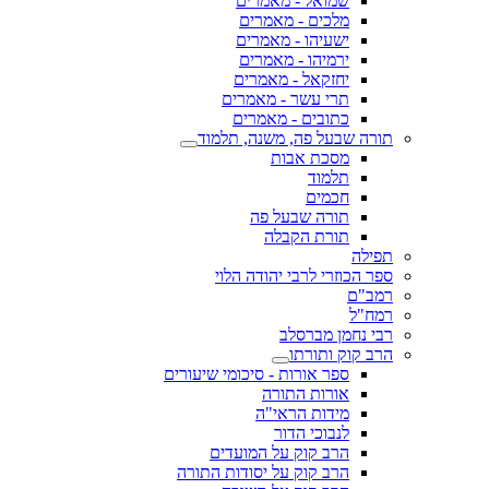
שמואל - מאמרים
מלכים - מאמרים
ישעיהו - מאמרים
ירמיהו - מאמרים
יחזקאל - מאמרים
תרי עשר - מאמרים
כתובים - מאמרים
תורה שבעל פה, משנה, תלמוד
מסכת אבות
תלמוד
חכמים
תורה שבעל פה
תורת הקבלה
תפילה
ספר הכוזרי לרבי יהודה הלוי
רמב"ם
רמח"ל
רבי נחמן מברסלב
הרב קוק ותורתו
ספר אורות - סיכומי שיעורים
אורות התורה
מידות הראי"ה
לנבוכי הדור
הרב קוק על המועדים
הרב קוק על יסודות התורה