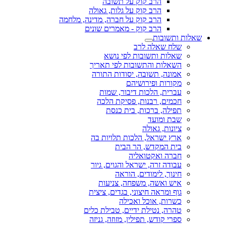
הרב קוק על תשובה
הרב קוק על גלות, גאולה
הרב קוק על חברה, מדינה, מלחמה
הרב קוק - מאמרים שונים
שאלות ותשובות
שלח שאלה לרב
שאלות ותשובות לפי נושא
השאלות והתשובות לפי תאריך
אמונה, תשובה, יסודות התורה
מקורות ופירושיהם
עברית, הלכות דיבור, שמות
חכמים, רבנות, פסיקת הלכה
תפילה, ברכות, בית כנסת
שבת ומועד
ציונות, גאולה
ארץ ישראל, הלכות תלויות בה
בית המקדש, הר הבית
חברה ואקטואליה
עבודה זרה, ישראל והגוים, גיור
חינוך, לימודים, הוראה
איש ואשה, משפחה, צניעות
גוף ומראה חיצוני, בגדים, ציצית
כשרות, אוכל ואכילה
טהרה, נטילת ידיים, טבילת כלים
ספרי קודש, תפילין, מזוזה, גניזה