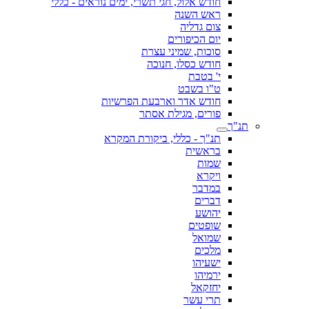
חודש אלול, חגי תשרי, ימים נוראים - כללי
ראש השנה
צום גדליה
יום הכיפורים
סוכות, שמיני עצרת
חודש כסלו, חנוכה
י' בטבת
ט"ו בשבט
חודש אדר וארבעת הפרשיות
פורים, מגילת אסתר
תנ"ך
תנ"ך - כללי, ביקורת המקרא
בראשית
שמות
ויקרא
במדבר
דברים
יהושע
שופטים
שמואל
מלכים
ישעיהו
ירמיהו
יחזקאל
תרי עשר