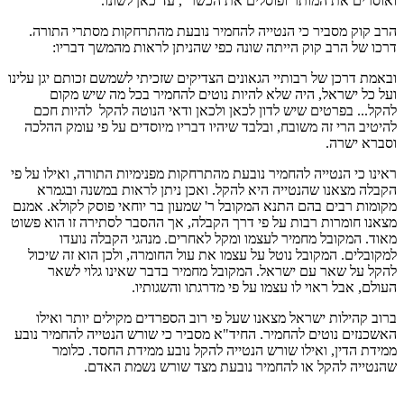
ואוסרים את המותר ופוסלים את הכשר", עד כאן לשונו.
הרב קוק מסביר כי הנטייה להחמיר נובעת מהתרחקות מסתרי התורה.
דרכו של הרב קוק הייתה שונה כפי שהניתן לראות מהמשך דבריו:
ובאמת דרכן של רבותיי הגאונים הצדיקים שזכיתי לשמשם זכותם יגן עלינו
ועל כל ישראל, היה שלא להיות נוטים להחמיר בכל מה שיש מקום
להקל... בפרטים שיש לדון לכאן ולכאן ודאי הנוטה להקל להיות חכם
להיטיב הרי זה משובח, ובלבד שיהיו דבריו מיוסדים על פי עומק ההלכה
וסברא ישרה.
ראינו כי הנטייה להחמיר נובעת מהתרחקות מפנימיות התורה, ואילו על פי
הקבלה מצאנו שהנטייה היא להקל. ואכן ניתן לראות במשנה ובגמרא
מקומות רבים בהם התנא המקובל ר' שמעון בר יוחאי פוסק לקולא. אמנם
מצאנו חומרות רבות על פי דרך הקבלה, אך ההסבר לסתירה זו הוא פשוט
מאוד. המקובל מחמיר לעצמו ומקל לאחרים. מנהגי הקבלה נועדו
למקובלים. המקובל נוטל על עצמו את עול החומרה, ולכן הוא זה שיכול
להקל על שאר עם ישראל. המקובל מחמיר בדבר שאינו גלוי לשאר
העולם, אבל ראוי לו עצמו על פי מדרגתו והשגותיו.
ברוב קהילות ישראל מצאנו שעל פי רוב הספרדים מקילים יותר ואילו
האשכנזים נוטים להחמיר. החיד"א מסביר כי שורש הנטייה להחמיר נובע
ממידת הדין, ואילו שורש הנטייה להקל נובע ממידת החסד. כלומר
שהנטייה להקל או להחמיר נובעת מצד שורש נשמת האדם.