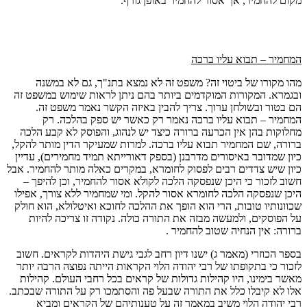
מקום להחמיר, אך אסור להחמיר באופן גורף.
המחמיר – תבוא עליו ברכה
מהו מקורו של ביטוי זה? משפט זה לא נמצא בתנ"ך, גם לא במשנה
ובגמרא. המקורות המוקדמים ביותר בהם ניתן לראות שימוש במשפט זה
הם בטור ובשולחן ערוך. צריך להבין באיזה הקשר נאמר משפט זה.
המחמיר – תבוא עליו ברכה נאמר רק כאשר יש ספק בהלכה. רק
מחלוקות בהן אין הכרעה ברורה כיצד יש לנהוג, והפוסק לא קבע הלכה
ברורה, שם המחמיר תבוא עליו ברכה. למרות שמעיקר הדין מותר להקל,
כיון שמדובר באיסורים מדרבנן (בספק דאורייתא תמיד מחמירים), עדיין
כיון שיש צדדים רבים לפסוק לחומרא, במקרים כאלה מותר להחמיר. אבל
חשוב לזכור כי היכן שנפסקה הלכה לקולא אסור להחמיר, וכן להיפך –
היכן שנפסקה הלכה לחומרא אסור להקל. ומי שמחמיר ללא צורך, אפילו
שכוונותיו טובות, הרי הוא הופך את ההלכה לחוכא ואיטלולא, הוא חולק
על הפוסקים, ולמעשה מבזה את התורה כולה. נקודה זו צריכה להיות
ברורה: אין הנחיה שטוב להחמיר .
בספר הכוזרי (מאמר ג) ישנו דיון רחב לגבי גישת היהדות לקראים. חשוב
לזכור כי בתקופתו של רבי יהודה הלוי הקראות הייתה נפוצה הרבה יותר
מאשר בימינו, היו קהילות גדולות של קראים בכל רחבי העולם. קהילות
אלו לא קיבלו כלל את התורה שבעל פה והסתמכו רק על התורה שבכתב.
רבי יהודה הלוי משיב במאמר זה על טענותיהם של הקראים ומביא