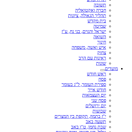
תשובה
חברה ואקטואליה
תהליך הגאולה, ציונות
בית מקדש
שמיטה
ישראל והגוים, בני נח, ע"ז
השואה
חינוך
איש ואשה, משפחה
צחוק
ראינות עם הרב
שונות
מועדים
ראש חודש
פסח
ספירת העומר, ל"ג בעומר
חודש אייר
יום העצמאות
פסח שני
יום ירושלים
שבועות
י"ז בתמוז, תקופת בין המצרים
תשעה באב
שבת נחמו, ט"ו באב