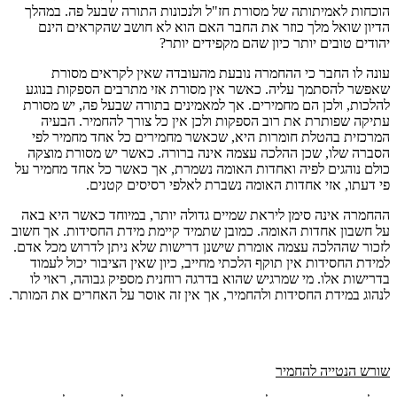
הוכחות לאמיתותה של מסורת חז"ל ולנכונות התורה שבעל פה. במהלך
הדיון שואל מלך כוזר את החבר האם הוא לא חושב שהקראים הינם
יהודים טובים יותר כיון שהם מקפידים יותר?
עונה לו החבר כי ההחמרה נובעת מהעובדה שאין לקראים מסורת
שאפשר להסתמך עליה. כאשר אין מסורת אזי מתרבים הספקות בנוגע
להלכות, ולכן הם מחמירים. אך למאמינים בתורה שבעל פה, יש מסורת
עתיקה שפותרת את רוב הספקות ולכן אין כל צורך להחמיר. הבעיה
המרכזית בהטלת חומרות היא, שכאשר מחמירים כל אחד מחמיר לפי
הסברה שלו, שכן ההלכה עצמה אינה ברורה. כאשר יש מסורת מוצקה
כולם נוהגים לפיה ואחדות האומה נשמרת, אך כאשר כל אחד מחמיר על
פי דעתו, אזי אחדות האומה נשברת לאלפי רסיסים קטנים.
ההחמרה אינה סימן ליראת שמיים גדולה יותר, במיוחד כאשר היא באה
על חשבון אחדות האומה. כמובן שתמיד קיימת מידת החסידות. אך חשוב
לזכור שההלכה עצמה אומרת שישנן דרישות שלא ניתן לדרוש מכל אדם.
למידת החסידות אין תוקף הלכתי מחייב, כיון שאין הציבור יכול לעמוד
בדרישות אלו. מי שמרגיש שהוא בדרגה רוחנית מספיק גבוהה, ראוי לו
לנהוג במידת החסידות ולהחמיר, אך אין זה אוסר על האחרים את המותר.
שורש הנטייה להחמיר