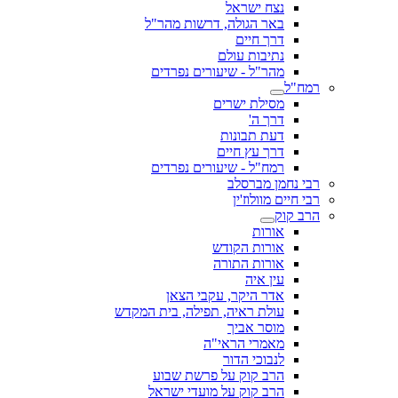
נצח ישראל
באר הגולה, דרשות מהר"ל
דרך חיים
נתיבות עולם
מהר"ל - שיעורים נפרדים
רמח"ל
מסילת ישרים
דרך ה'
דעת תבונות
דרך עץ חיים
רמח"ל - שיעורים נפרדים
רבי נחמן מברסלב
רבי חיים מוולוז'ין
הרב קוק
אורות
אורות הקודש
אורות התורה
עין איה
אדר היקר, עקבי הצאן
עולת ראיה, תפילה, בית המקדש
מוסר אביך
מאמרי הראי"ה
לנבוכי הדור
הרב קוק על פרשת שבוע
הרב קוק על מועדי ישראל