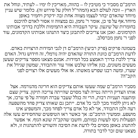
הרמב"ם מסביר כי מטיבין לו – בהווה, מאריכין לו ימיו – לעתיד, ונוחל את
הארץ – זוכה לעולם הבא (המהר"ל חולק על פירוש זה). כלומר שיש עניין
מיוחד שהאדם יבחר לעצמו מצווה אחת ובה ידקדק ויחמיר באופן
מיוחד.אף על פי כן, אומר ר' נחמן, גם במצווה זו אסור לאדם להיכנס
בחומרות של שיגעון. עיקר העבודה היא התמימות וללכת בדרכי אבותינו
הקדמונים. ואכן אנו צריכים להתבונן כיצד התנהגו אבותינו הקדמונים, עוד
לפני ר' נחמן מברסלב.
בשמונה פרקים (פרק רביעי) הרמב"ם דן לגבי המידות הרצויות באדם.
לדעת הרמב"ם כוונת התורה שהאדם יהיה נורמלי, זה חידוש גדול. האדם
צריך ללכת בדרך האמצע בכל המידות. אמנם מצאנו מספר צדיקים שעשן
מעשים משונים, כגון אליהו שלבש אזור עור והתבודד, שמשון שגידל את
שערו, ומשה רבנו שפרש מאשתו. אז אולי מעשים אלו רצויים לפני
הקב"ה?
מסביר הרמב"ם שמה שעשו אותם צדיקים הוא חריגה מהנורמה. אצל
אותו הצדיק הייתה נטייה לצד מסוים שהייתה צריכה תיקון. צדיק שצם
ומתענה תעניות רבות, הרי זה בגלל שעבר עברה חמורה על פי ערכו, אך
לא ניתן ללמוד מכך לגבי כל אדם. ייתכן גם שאותו צדיק פחד מהשפעה
רעה ולכן התבודד, אך לא כל אדם צריך לפחד מכך, והמשפיע אינו
מושפע. וממשיך הרמב"ם: אך כאשר ראו הטיפשים שהחסידים עשו אלה
הפעולות ניסו לעשות כמותם, וחשבו שהקב"ה שונא הגוף. אי אפשר
להתנהג באופן מסוים בלי לדעת את הסיבה והשורש להתנהגות זו, ולא
מצאנו שום זכר לדבר בתורה.