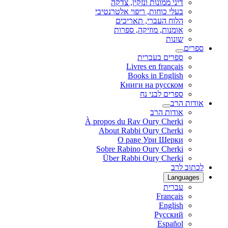
דיני ממונות ונזקין, צדקה
בעלי כוחות, ריפוי אלטרנטיבי
הלוח העברי, תאריכים
אומנות, מוזיקה, ספרות
שונות
ספרים
ספרים בעברית
Livres en français
Books in English
Книги на русском
ספרים לבני נח
אודות הרב
אודות הרב
À propos du Rav Oury Cherki
About Rabbi Oury Cherki
О раве Ури Шерки
Sobre Rabino Oury Cherki
Über Rabbi Oury Cherki
לכתוב לרב
Languages
עברית
Français
English
Русский
Español