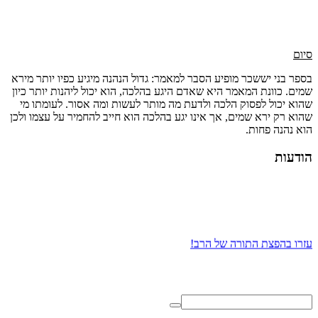
סיום
בספר בני יששכר מופיע הסבר למאמר: גדול הנהנה מיגיע כפיו יותר מירא
שמים. כוונת המאמר היא שאדם היגע בהלכה, הוא יכול ליהנות יותר כיון
שהוא יכול לפסוק הלכה ולדעת מה מותר לעשות ומה אסור. לעומתו מי
שהוא רק ירא שמים, אך אינו יגע בהלכה הוא חייב להחמיר על עצמו ולכן
הוא נהנה פחות.
הודעות
עזרו בהפצת התורה של הרב!