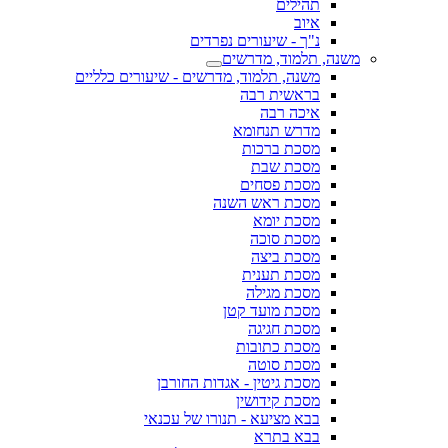
תהילים
איוב
נ"ך - שיעורים נפרדים
משנה, תלמוד, מדרשים
משנה, תלמוד, מדרשים - שיעורים כלליים
בראשית רבה
איכה רבה
מדרש תנחומא
מסכת ברכות
מסכת שבת
מסכת פסחים
מסכת ראש השנה
מסכת יומא
מסכת סוכה
מסכת ביצה
מסכת תענית
מסכת מגילה
מסכת מועד קטן
מסכת חגיגה
מסכת כתובות
מסכת סוטה
מסכת גיטין - אגדות החורבן
מסכת קידושין
בבא מציעא - תנורו של עכנאי
בבא בתרא