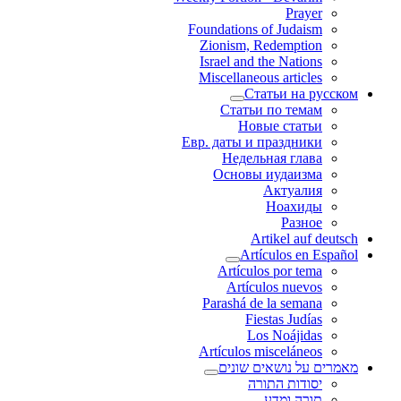
Prayer
Foundations of Judaism
Zionism, Redemption
Israel and the Nations
Miscellaneous articles
Статьи на русском
Статьи по темам
Новые статьи
Евр. даты и праздники
Недельная глава
Основы иудаизма
Актуалия
Ноахиды
Разное
Artikel auf deutsch
Artículos en Español
Artículos por tema
Artículos nuevos
Parashá de la semana
Fiestas Judías
Los Noájidas
Artículos misceláneos
מאמרים על נושאים שונים
יסודות התורה
תורה ומדע