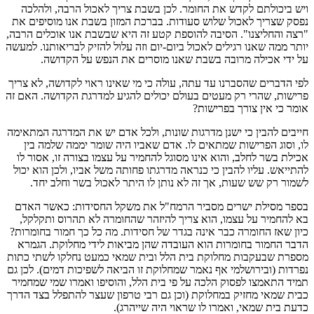
ויש ביכולתם לקדש את החומר. לכן בשבת צריך לאכול הרבה, ולהלכה
נפסק שצריך לאכול שלוש סעודות. בברכת המזון בשבת אנו מוסיפים את
"רצה והחליצנו". הסיבה להוספת קטע זה היא שבשבת אנו אוכלים הרבה,
יותר ממה שאנו רגילים לאכול ביום-יום וזה עלול להזיק לבריאותנו. למעשה
על ידי אכילה מרובה בשבת שאנו מוסרים את הנפש על הקדושה.
לפי הדברים שהסברנו עד עתה, עולה כי מי שאינו ראוי לקדושה, לא צריך
פרישות, שהרי רק מעטים בעולם יכולים להגיע למדרגת הקדושה. האם זה
אומר כי אין צורך בפרישות?
חייבים להבין כי ישנן מדרגות שונות, ולכל אדם יש את המדרגה המתאימה
לו, וסוג הפרישות שמתאים לו. אדם שאביו היה שומר יממה שלמה בין
אכילת בשר לחלב, והוא אינו מסוגל להחמיר על עצמו בצורה זו, אסור לו
להתייאש. עליו להבין כי כנראה מדרגתו פחותה משל אביו, ולכן הוא יכול
לשמור רק שש שעות, אך זה לא נותן לו היתר לאכול בשר וחלב יחד.
בספר מסילת ישרים מסביר הרמח"ל את משקל החסידות: כאשר האדם
בא להחמיר על עצמו, הוא צריך להיזהר שהחומרה לא תהרוס ותקלקל,
כיון שאז החומרה כבר אינה בגדר של חסידות. מה כל כך חמור בחומרות?
הדבר החמור בחומרות הוא העובדה שהן מביאות לידי מחלוקת. הגמרא
מספרת שבעקבות מחלוקת בית הלל ובית שמאי כמעט נחלקו לשתי כתות
נפרדות (ובירושלמי אף נאמר שמחלוקת זו הביאה לשפיכות דמים). לכן גם
תמיד התאמצו לפסוק הלכה על פי בית הלל, והוסיפו ואמרו שמי שמחמיר
כבית שמאי מחזיק במחלוקת (וכן גם רבי טרפון שעצר להתפלל בצד הדרך
כדעת בית שמאי, ואמרו לו שראוי היה שייהרג).