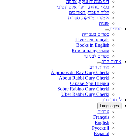
דיני ממונות ונזקין, צדקה
בעלי כוחות, ריפוי אלטרנטיבי
הלוח העברי, תאריכים
אומנות, מוזיקה, ספרות
שונות
ספרים
ספרים בעברית
Livres en français
Books in English
Книги на русском
ספרים לבני נח
אודות הרב
אודות הרב
À propos du Rav Oury Cherki
About Rabbi Oury Cherki
О раве Ури Шерки
Sobre Rabino Oury Cherki
Über Rabbi Oury Cherki
לכתוב לרב
Languages
עברית
Français
English
Русский
Español