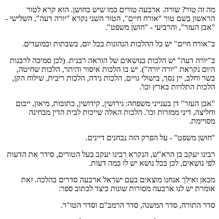
מה זה טור? שורה. ארבעה טורים כמו שיש בחושן. הוא קרא לטור
הראשון בשם טור "אורח חיים", הטור השני נקרא "יורה דעה", השלישי -
"אבן העזר", והרביעי - "חושן משפט".
ב"אורח חיים" יש כל ההלכות הנהוגות בכל יום, בשבתות ובמועדים.
ב"יורה דעה" יש הלכות בנושאים של הוראה רבנית. (לכן סמיכה לרבנות
היום נקראת "יורה יורה"). יש בו הלכות איסור והיתר, הלכות שחיטה,
בשר וחלב, יין נסך, בישולי גויים, הלכות נידה, הלכות ריבית, שילוח הקן,
הלכות התלויות בארץ וכו'.
"אבן העזר" דן בענייני משפחה: גירושין, קידושין, כתובות, מיאון, ייבום
וחליצה, דיני ממזרות וכו'. הלכות האלה שייכות לבית הדין מבחינה
מסויימת.
"חושן משפט" - על הפרק הזה נבחנים דיינים.
רבינו יעקב בן הרא"ש, הנקרא רבינו יעקב בעל הטורים, סידר את הדעות
לפי נושאים, לכן בכל נושא יש לו כמה דעות.
מכאן ואילך אנחנו מוצאים בעם ישראל ארבעה סדרים בהלכה. זאת
אומרת יש לנו ארבעה מסורות שונות כיצד לכתוב ספר:
סדר התורה, סדר המשנה, סדר הרמב"ם וסדר הטו"ר.