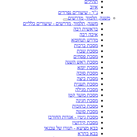
תהילים
איוב
נ"ך - שיעורים נפרדים
משנה, תלמוד, מדרשים
משנה, תלמוד, מדרשים - שיעורים כלליים
בראשית רבה
איכה רבה
מדרש תנחומא
מסכת ברכות
מסכת שבת
מסכת פסחים
מסכת ראש השנה
מסכת יומא
מסכת סוכה
מסכת ביצה
מסכת תענית
מסכת מגילה
מסכת מועד קטן
מסכת חגיגה
מסכת כתובות
מסכת סוטה
מסכת גיטין - אגדות החורבן
מסכת קידושין
בבא מציעא - תנורו של עכנאי
בבא בתרא