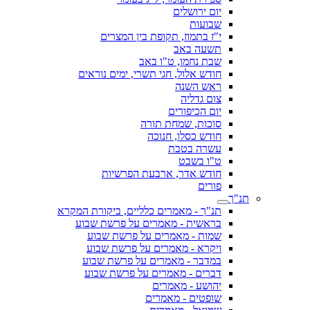
יום ירושלים
שבועות
י"ז בתמוז, תקופת בין המצרים
תשעה באב
שבת נחמו, ט"ו באב
חודש אלול, חגי תשרי, ימים נוראים
ראש השנה
צום גדליה
יום הכיפורים
סוכות, שמחת תורה
חודש כסלו, חנוכה
עשרה בטבת
ט"ו בשבט
חודש אדר, ארבעת הפרשיות
פורים
תנ"ך
תנ"ך - מאמרים כלליים, ביקורת המקרא
בראשית - מאמרים על פרשת שבוע
שמות - מאמרים על פרשת שבוע
ויקרא - מאמרים על פרשת שבוע
במדבר - מאמרים על פרשת שבוע
דברים - מאמרים על פרשת שבוע
יהושע - מאמרים
שופטים - מאמרים