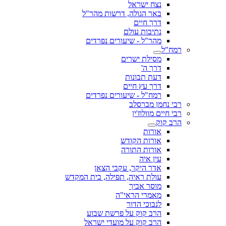
נצח ישראל
באר הגולה, דרשות מהר"ל
דרך חיים
נתיבות עולם
מהר"ל - שיעורים נפרדים
רמח"ל
מסילת ישרים
דרך ה'
דעת תבונות
דרך עץ חיים
רמח"ל - שיעורים נפרדים
רבי נחמן מברסלב
רבי חיים מוולוז'ין
הרב קוק
אורות
אורות הקודש
אורות התורה
עין איה
אדר היקר, עקבי הצאן
עולת ראיה, תפילה, בית המקדש
מוסר אביך
מאמרי הראי"ה
לנבוכי הדור
הרב קוק על פרשת שבוע
הרב קוק על מועדי ישראל