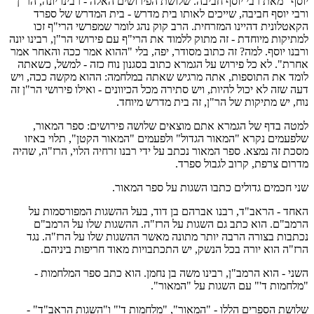
יוסף" מאת רבי יוסף חביבה. שלושת הפירושים האלה - רבינו יונה, הר"ן
ורבי יוסף חביבה, שייכים לאותו בית מדרש - בית המדרש של ספרד
הקאטלונית דהיינו המזרחית. הרב קוק נהג לומר שמפרשי הרי"ף זכו
למתיקות מיוחדת - זה מתוק ללמוד את הרי"ף עם פירושי הר"ן, רבינו יונה
ורבנו יוסף. למה? זה כתוב מסודר, יפה, בלי "ההוא אמר ככה והאחר אמר
אחרת". לא כל פירוש על הגמרא כתוב בסגנון נוח כזה - למשל, כשאתה
לומד את התוספות, אתה מרגיש שאתה במלחמה: ההוא מקשה ככה, ויש
דעה שזה לא יכול להיות, ויש סתירה מכל הכיוונים - ואילו פירושי הר"ן זה
נוח, יש מתיקות של הר"ן, זה בית מדרש מיוחד.
למטה בדף של הגמרא אתם מוצאים שלושה פירושים: ספר המאור,
שלפעמים נקרא "המאור הגדול" ולפעמים "המאור הקטן", תלוי באיזו
מסכת זה נמצא. ספר המאור נכתב על ידי רבנו זרחיה הלוי, הרז"ה, שהיה
מדרום צרפת, קרוב לגבול ספרד.
שני חכמים גדולים כתבו השגות על ספר המאור.
האחד - הראב"ד, רבנו אברהם בן דוד, בעל ההשגות המפורסמות על
הרמב"ם. הוא כתב גם השגות על הרז"ה. ההשגות שלו על הרמב"ם
נכתבות בצורה הרבה יותר מתונה מאשר ההשגות שלו על הרז"ה. נגד
הרז"ה הוא יורה בכל הנשק, יש התכתבויות מאוד חריפות ביניהם.
השני - הוא הרמב"ן, רבינו משה בן נחמן. הוא כתב ספר המלחמות -
"מלחמות ד'" עם השגות על "המאור".
שלושת הספרים הללו - "המאור", "מלחמות ד'" ו"השגות הראב"ד" -