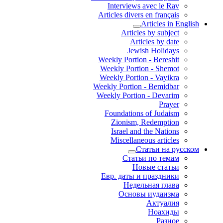
Interviews avec le Rav
Articles divers en français
Articles in English
Articles by subject
Articles by date
Jewish Holidays
Weekly Portion - Bereshit
Weekly Portion - Shemot
Weekly Portion - Vayikra
Weekly Portion - Bemidbar
Weekly Portion - Devarim
Prayer
Foundations of Judaism
Zionism, Redemption
Israel and the Nations
Miscellaneous articles
Статьи на русском
Статьи по темам
Новые статьи
Евр. даты и праздники
Недельная глава
Основы иудаизма
Актуалия
Ноахиды
Разное