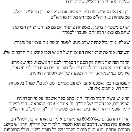
שלהם היא על פי הרא"ש שהיה רבם.
בין צאצאי הרא"ש יש חלק מהמשפחות שנקראו "בן הרא"ש" וחלק
ממשפחות בן הרא"ש ממרוקו מקורן מהרא"ש.
יש גם משפחת צרפתי. משפחת צרפתי הם מצאצי רבי יצחק הצרפתי
שהם מצאצאי רבינו תם שעברו לספרד.
שאלה
: איך יכול להיות שרב מגיע לשטח וכופה את עצמו על ציבור?
תשובה
: כנראה שראו את העוצמה של האיש ולכן קיבלו את הדברים שלו.
הדבר הזה יצר מזיגה בין הסגנון הספרדי לסגנון האשכנזי. כפי שאמרנו,
לספרדים היתה נטייה לסדרנות - לכתוב ספרים מסודרים לפי נושאים,
סיווגים כפי שנקרא. זוהי ההשפעה של הפילוסופיה היוונית.
לעומתם חכמי אשכנז אהבו לכתוב ספרים "מבולגנים". למה? בלאגן זה
יותר חי, אוהבים את זה.
הרא"ש עשה חיבור מיוחד: הוא כתב ספר אשכנזי על פי הסדרנות
הספרדית, לפי הסדר של הרי"ף. זה אחד מעמודי ההוראה - הרי רגילים
לומר שעמודי ההוראה בישראל הם שלושה: הרי"ף, הרמב"ם והרא"ש.
הרי"ף והרמב"ם ב-80-90% מהמקרים אומרים אותו הדבר. למה? הם
מאותו בית מדרש. הרמב"ם הוא תלמיד תלמידו של הרי"ף. הרא"ש מייצג
מסורת אחרת, הוא כמין סיכום הלכתי של כל תורת רש"י, בעלי התוספות