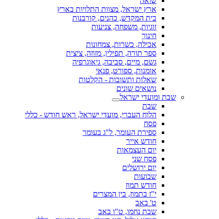
שואה
ארץ ישראל, מצוות התלויות בארץ
בית המקדש, כהנים, קורבנות
זוגיות, משפחה, צניעות
חינוך
אכילה, כשרות, צמחונות
ספר תורה, תפילין, מזוזה, ציצית
גשם, מיים, סביבה, גיאוגרפיה
אומנות, ספורט, פנאי
שאלות ותשובות - הקלטות
נושאים שונים
שבת ומועדי ישראל
שבת
הלוח העברי, מועדי ישראל, ראש חודש - כללי
פסח
ספירת העומר, ל"ג בעומר
חודש אייר
יום העצמאות
פסח שני
יום ירושלים
שבועות
חודש תמוז
י"ז בתמוז, בין המצרים
ט' באב
שבת נחמו, ט"ו באב