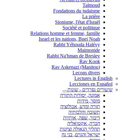
Talmoud
Fondations du judaisme
La prière
Sionisme, l'état d'Israël
Société et politique
Relations homme et femme, famille
Israel et les nations, Bnei Noah
Rabbi Yéhouda Halévy
Maimonide
Rabbi Na'hman de Breslev
Rav Kook
(Rav Askenazi (Manitou
Leçons divers
Lectures in English
Lecciones en Español
שיעורים נפרדים - שונות
אמונה, יסודות התורה
מוסר, מידות
תורה ומדע, אבולוציה
תשובה והלכותיה
דיבור, שפה, אותיות
חברה, אקטואליה
תהליך הגאולה וציונות
ישראל והגוים, בני נח