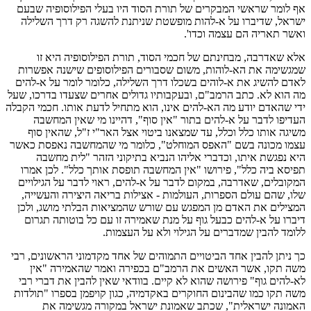
אף לומר שראשי המבקרים של תורת הסוד היו בעלי הפילוסופיה שבעם
ישראל, שדיברו על א-להות מופשטת שניתנת להשגה רק דרך השלילה
ואשר תאריה הם עצמה וכדו'.
אלא שאדרבה, מבחינתם של חכמי הסוד, תורת הפילוסופיה היא זו
שמגשימה את הא-לוהות, משום שסבורים הפילוסופים שישנה אפשרות
לאדם להשיג את א-לוהים בשכלו דרך השלילה, כלומר לומר על א-להים
מה הוא לא. כתב הרמב"ם, ובעקבותיו גדולים אחרים שצעדו בדרכו, שעל
ידי שהאדם יודע מה הא-להים אינו, הוא מתחיל לדעת אותו. חכמי הקבלה
העדיפו לדבר על א-להים בתור "אין סוף", דהיינו מי שאין המחשבה
משיגה אותו כלל וכלל, עד שמצאנו ביטוי אצל האר"י ז"ל, שהאין סוף
עצמו מכונה בשם "האפס המוחלט", כלומר מי שהמחשבה נאפסת כאשר
היא נפגשת איתו, וכדברי אליהו הנביא בתיקוני הזהר "לית מחשבה
תפיסא ביה כלל", פירושו "אין המחשבה תופסת אותך כלל". לכן אמרו
המקובלים, שאדרבה, במקום לדבר על א-להים, ראוי לדבר על הגילויים
שלו, שהם עולם הספרות, העולמות - אצילות בריאה היצירה והעשייה,
המצילים את האדם מן המפגש עם שורש שהמציאות הבלתי מושג, ולכן
דיברו על א-להים כבעל גוף על מנת שאמירה זו עם כל בוטותה תגרום
ללומד להבין שמדברים על הגילוי ולא על העצמות.
כך ניתן להבין אחד הביטויים התמוהים של אחד מקדמוני הראשונים, רבי
משה תקו, אשר האשים את הרמב"ם בכפירה ואמר שהאמירה "אין
לא-להים גוף" פירושה שהוא לא קיים. בוודאי שאין להבין את דברי רבי
משה תקו כמו שהבינום החוקרים באקדמיה, כגון קויפמן בספרו "תולדות
האמונה ישראלית", שכתב שאמונת ישראל במקורה מגשימה את