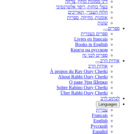
דיני ממונות ונזקין, צדקה
בעלי כוחות, ריפוי אלטרנטיבי
הלוח העברי, תאריכים
אומנות, מוזיקה, ספרות
שונות
ספרים
ספרים בעברית
Livres en français
Books in English
Книги на русском
ספרים לבני נח
אודות הרב
אודות הרב
À propos du Rav Oury Cherki
About Rabbi Oury Cherki
О раве Ури Шерки
Sobre Rabino Oury Cherki
Über Rabbi Oury Cherki
לכתוב לרב
Languages
עברית
Français
English
Русский
Español