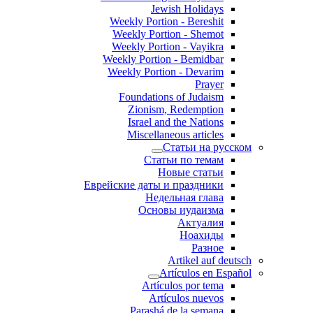
Jewish Holidays
Weekly Portion - Bereshit
Weekly Portion - Shemot
Weekly Portion - Vayikra
Weekly Portion - Bemidbar
Weekly Portion - Devarim
Prayer
Foundations of Judaism
Zionism, Redemption
Israel and the Nations
Miscellaneous articles
Статьи на русском
Статьи по темам
Новые статьи
Еврейские даты и праздники
Недельная глава
Основы иудаизма
Актуалия
Ноахиды
Разное
Artikel auf deutsch
Artículos en Español
Artículos por tema
Artículos nuevos
Parashá de la semana