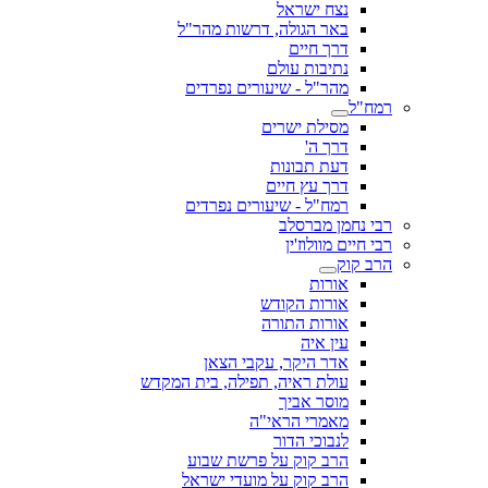
נצח ישראל
באר הגולה, דרשות מהר"ל
דרך חיים
נתיבות עולם
מהר"ל - שיעורים נפרדים
רמח"ל
מסילת ישרים
דרך ה'
דעת תבונות
דרך עץ חיים
רמח"ל - שיעורים נפרדים
רבי נחמן מברסלב
רבי חיים מוולוז'ין
הרב קוק
אורות
אורות הקודש
אורות התורה
עין איה
אדר היקר, עקבי הצאן
עולת ראיה, תפילה, בית המקדש
מוסר אביך
מאמרי הראי"ה
לנבוכי הדור
הרב קוק על פרשת שבוע
הרב קוק על מועדי ישראל