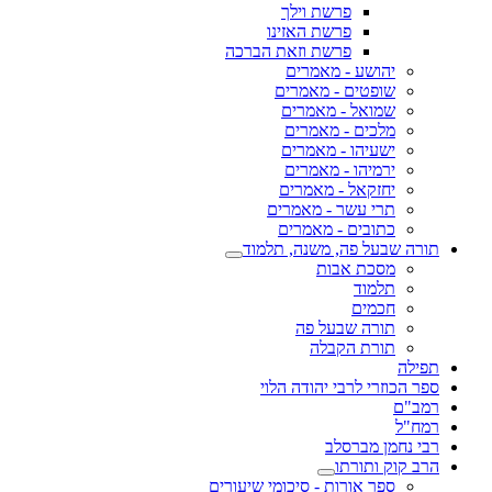
פרשת וילך
פרשת האזינו
פרשת וזאת הברכה
יהושע - מאמרים
שופטים - מאמרים
שמואל - מאמרים
מלכים - מאמרים
ישעיהו - מאמרים
ירמיהו - מאמרים
יחזקאל - מאמרים
תרי עשר - מאמרים
כתובים - מאמרים
תורה שבעל פה, משנה, תלמוד
מסכת אבות
תלמוד
חכמים
תורה שבעל פה
תורת הקבלה
תפילה
ספר הכוזרי לרבי יהודה הלוי
רמב"ם
רמח"ל
רבי נחמן מברסלב
הרב קוק ותורתו
ספר אורות - סיכומי שיעורים