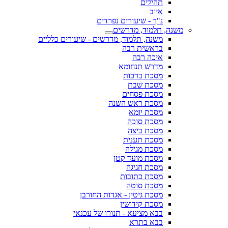
תהילים
איוב
נ"ך - שיעורים נפרדים
משנה, תלמוד, מדרשים
משנה, תלמוד, מדרשים - שיעורים כלליים
בראשית רבה
איכה רבה
מדרש תנחומא
מסכת ברכות
מסכת שבת
מסכת פסחים
מסכת ראש השנה
מסכת יומא
מסכת סוכה
מסכת ביצה
מסכת תענית
מסכת מגילה
מסכת מועד קטן
מסכת חגיגה
מסכת כתובות
מסכת סוטה
מסכת גיטין - אגדות החורבן
מסכת קידושין
בבא מציעא - תנורו של עכנאי
בבא בתרא