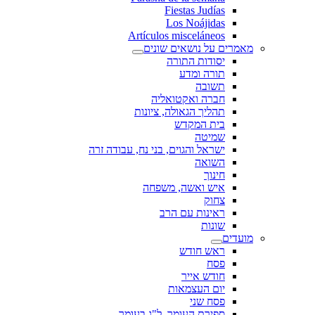
Fiestas Judías
Los Noájidas
Artículos misceláneos
מאמרים על נושאים שונים
יסודות התורה
תורה ומדע
תשובה
חברה ואקטואליה
תהליך הגאולה, ציונות
בית המקדש
שמיטה
ישראל והגוים, בני נח, עבודה זרה
השואה
חינוך
איש ואשה, משפחה
צחוק
ראינות עם הרב
שונות
מועדים
ראש חודש
פסח
חודש אייר
יום העצמאות
פסח שני
ספירת העומר, ל"ג בעומר