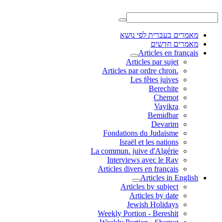
מאמרים בעברית לפי נושא
מאמרים חדשים
Articles en français
Articles par sujet
.Articles par ordre chron
Les fêtes juives
Berechite
Chemot
Vayikra
Bemidbar
Devarim
Fondations du Judaisme
Israël et les nations
La commun. juive d'Algérie
Interviews avec le Rav
Articles divers en français
Articles in English
Articles by subject
Articles by date
Jewish Holidays
Weekly Portion - Bereshit