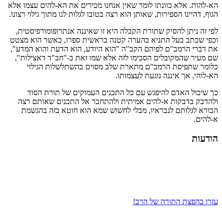
הא-להות. אלא כוונתו לומר שאין אנחנו מכירים את הא-להים עצמו אלא
הגוף, דהיינו הספירות, שאותן הוא רצה בטובו לגלות לנו מתוך גילוי רצונו.
לפי זה ניתן להסיק שתורת הקבלה היא זו שאיננה אנתרופומורפיסטית,
וכפי שכתב בעל התניא בהערה קטנה בראשית ספרו, כאשר הוא מצטט
את דברי הרמב"ם לפיהם הקב"ה "הוא היודע, הוא הדעת והוא המדע",
שם מעיר שהמקובלים הסכימו לזה אלא שמו זאת ב-"חב"ד דאצילות",
כלומר שתפיסת הרמב"ם מתארת שלב מסוים בהשתלשלות הגילוי
הא-לוהי, אך איננה נוגעת לעצמותו.
כך שיכול האדם להיפגש עם כל התכנים העמוקים של תורת הסוד
ולהדבק בדבקות א-להים אמיתית ולהתחבר אל התכנים שאותם רצה
הבורא לגלותם לנבראיו, מבלי לחשוש שמא הוא חוטא בזה בהגשמת
א-להים.
הודעות
עזרו בהפצת התורה של הרב!