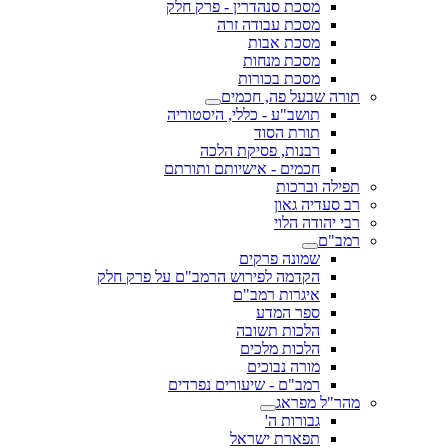
מסכת סנהדרין - פרק חלק
מסכת עבודה זרה
מסכת אבות
מסכת מנחות
מסכת בכורות
תורה שבעל פה, חכמים
תושב"ע - כללי, היסטוריה
תורת הסוד
רבנות, פסיקת הלכה
חכמים - אישיותם ותורתם
תפילה וברכות
רב סעדיה גאון
רבי יהודה הלוי
רמב"ם
שמונה פרקים
הקדמה לפירוש הרמב"ם על פרק חלק
איגרות רמב"ם
ספר המדע
הלכות תשובה
הלכות מלכים
מורה נבוכים
רמב"ם - שיעורים נפרדים
מהר"ל מפראג
גבורות ה'
תפארת ישראל