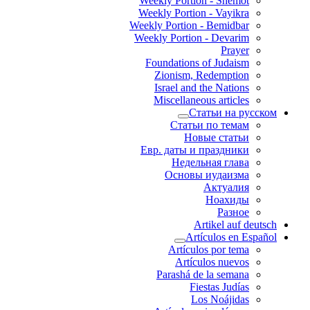
Weekly Portion - Shemot
Weekly Portion - Vayikra
Weekly Portion - Bemidbar
Weekly Portion - Devarim
Prayer
Foundations of Judaism
Zionism, Redemption
Israel and the Nations
Miscellaneous articles
Статьи на русском
Статьи по темам
Новые статьи
Евр. даты и праздники
Недельная глава
Основы иудаизма
Актуалия
Ноахиды
Разное
Artikel auf deutsch
Artículos en Español
Artículos por tema
Artículos nuevos
Parashá de la semana
Fiestas Judías
Los Noájidas