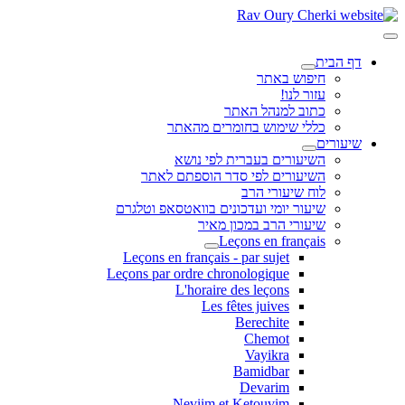
דף הבית
חיפוש באתר
עזור לנו!
כתוב למנהל האתר
כללי שימוש בחומרים מהאתר
שיעורים
השיעורים בעברית לפי נושא
השיעורים לפי סדר הוספתם לאתר
לוח שיעורי הרב
שיעור יומי ועדכונים בוואטסאפ וטלגרם
שיעורי הרב במכון מאיר
Leçons en français
Leçons en français - par sujet
Leçons par ordre chronologique
L'horaire des leçons
Les fêtes juives
Berechite
Chemot
Vayikra
Bamidbar
Devarim
Neviim et Ketouvim