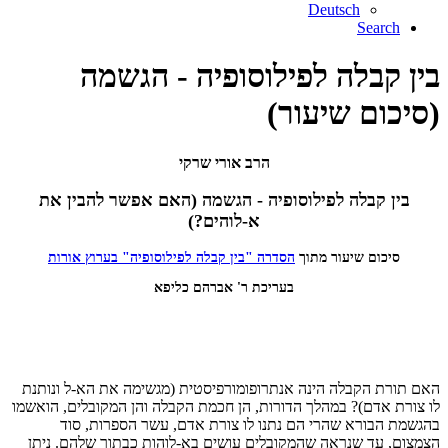
Deutsch
Search
בין קבלה לפילוסופיה - הגשמה
(סיכום שיעור)
הרב אורי שרקי
בין קבלה לפילוסופיה - הגשמה (האם אפשר להבין את
א-לוהים?)
סיכום שיעור מתוך
הסדרה "בין קבלה לפילוסופיה" בערוץ אורות
בעריכת ר' אברהם כליפא
האם תורת הקבלה הינה אנתרופומורפיסטית (מגשימה את הא-ל ונותנת
לו צורת אדם)? במהלך הדורות, הן חכמת הקבלה והן המקובלים, הואשמו
בהגשמת הבורא שהרי הם נתנו לו צורת אדם, עשר הספרות, סוד
הצמצום, עד שנראה שהמקובלים עושים בא-לוהות כבתוך שלהם. ניתן