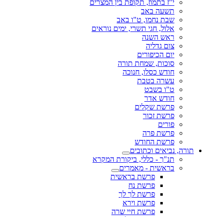
י"ז בתמוז, תקופת בין המצרים
תשעה באב
שבת נחמו, ט"ו באב
אלול, חגי תשרי, ימים נוראים
ראש השנה
צום גדליה
יום הכיפורים
סוכות, שמחת תורה
חודש כסלו, חנוכה
עשרה בטבת
ט"ו בשבט
חודש אדר
פרשת שקלים
פרשת זכור
פורים
פרשת פרה
פרשת החודש
תורה, נביאים וכתובים
תנ"ך - כללי, ביקורת המקרא
בראשית - מאמרים
פרשת בראשית
פרשת נח
פרשת לך לך
פרשת וירא
פרשת חיי שרה