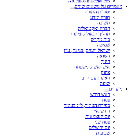
Artículos misceláneos
מאמרים על נושאים שונים
יסודות התורה
תורה ומדע
תשובה
חברה ואקטואליה
תהליך הגאולה, ציונות
בית מקדש
שמיטה
ישראל והגוים, בני נח, ע"ז
השואה
חינוך
איש ואשה, משפחה
צחוק
ראינות עם הרב
שונות
מועדים
ראש חודש
פסח
ספירת העומר, ל"ג בעומר
חודש אייר
יום העצמאות
פסח שני
יום ירושלים
שבועות