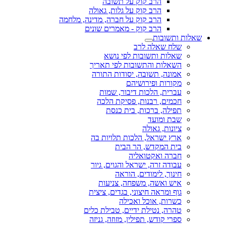
הרב קוק על תשובה
הרב קוק על גלות, גאולה
הרב קוק על חברה, מדינה, מלחמה
הרב קוק - מאמרים שונים
שאלות ותשובות
שלח שאלה לרב
שאלות ותשובות לפי נושא
השאלות והתשובות לפי תאריך
אמונה, תשובה, יסודות התורה
מקורות ופירושיהם
עברית, הלכות דיבור, שמות
חכמים, רבנות, פסיקת הלכה
תפילה, ברכות, בית כנסת
שבת ומועד
ציונות, גאולה
ארץ ישראל, הלכות תלויות בה
בית המקדש, הר הבית
חברה ואקטואליה
עבודה זרה, ישראל והגוים, גיור
חינוך, לימודים, הוראה
איש ואשה, משפחה, צניעות
גוף ומראה חיצוני, בגדים, ציצית
כשרות, אוכל ואכילה
טהרה, נטילת ידיים, טבילת כלים
ספרי קודש, תפילין, מזוזה, גניזה