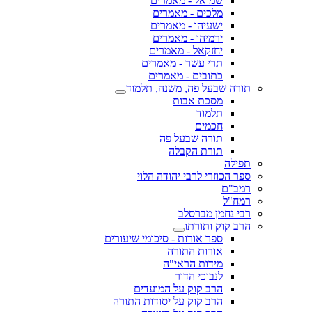
שמואל - מאמרים
מלכים - מאמרים
ישעיהו - מאמרים
ירמיהו - מאמרים
יחזקאל - מאמרים
תרי עשר - מאמרים
כתובים - מאמרים
תורה שבעל פה, משנה, תלמוד
מסכת אבות
תלמוד
חכמים
תורה שבעל פה
תורת הקבלה
תפילה
ספר הכוזרי לרבי יהודה הלוי
רמב"ם
רמח"ל
רבי נחמן מברסלב
הרב קוק ותורתו
ספר אורות - סיכומי שיעורים
אורות התורה
מידות הראי"ה
לנבוכי הדור
הרב קוק על המועדים
הרב קוק על יסודות התורה