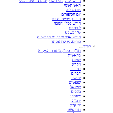
חודש אלול, חגי תשרי, ימים נוראים - כללי
ראש השנה
צום גדליה
יום הכיפורים
סוכות, שמיני עצרת
חודש כסלו, חנוכה
י' בטבת
ט"ו בשבט
חודש אדר וארבעת הפרשיות
פורים, מגילת אסתר
תנ"ך
תנ"ך - כללי, ביקורת המקרא
בראשית
שמות
ויקרא
במדבר
דברים
יהושע
שופטים
שמואל
מלכים
ישעיהו
ירמיהו
יחזקאל
תרי עשר