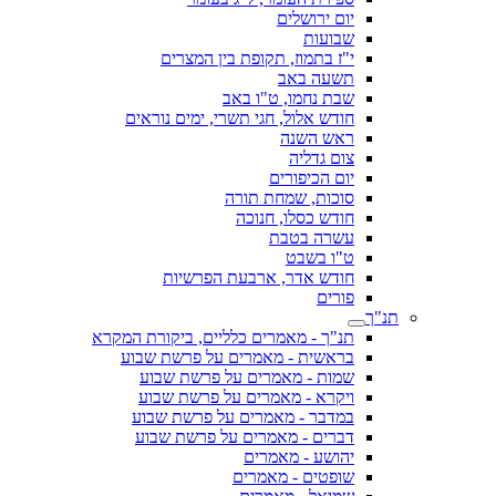
יום ירושלים
שבועות
י"ז בתמוז, תקופת בין המצרים
תשעה באב
שבת נחמו, ט"ו באב
חודש אלול, חגי תשרי, ימים נוראים
ראש השנה
צום גדליה
יום הכיפורים
סוכות, שמחת תורה
חודש כסלו, חנוכה
עשרה בטבת
ט"ו בשבט
חודש אדר, ארבעת הפרשיות
פורים
תנ"ך
תנ"ך - מאמרים כלליים, ביקורת המקרא
בראשית - מאמרים על פרשת שבוע
שמות - מאמרים על פרשת שבוע
ויקרא - מאמרים על פרשת שבוע
במדבר - מאמרים על פרשת שבוע
דברים - מאמרים על פרשת שבוע
יהושע - מאמרים
שופטים - מאמרים